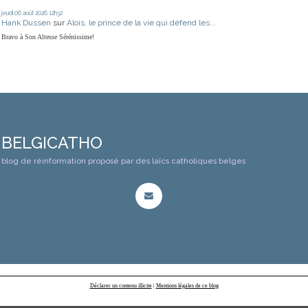
jeudi 06
août 2026
12h32
Hank Dussen
sur
Alois, le prince de la vie qui défend les...
Bravo à Son Altesse Sérénissime!
BELGICATHO
blog de réinformation proposé par des laïcs catholiques belges
Déclarer un contenu illicite
|
Mentions légales de ce blog