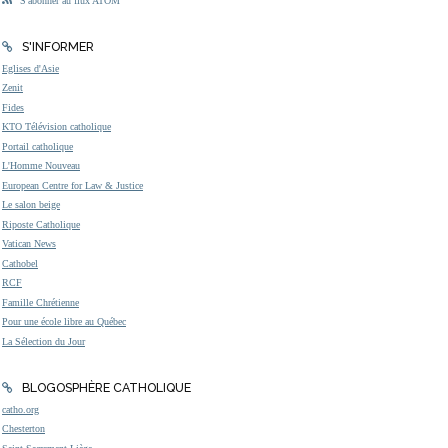
S'abonner au flux ATOM
S'INFORMER
Eglises d'Asie
Zenit
Fides
KTO Télévision catholique
Portail catholique
L'Homme Nouveau
European Centre for Law & Justice
Le salon beige
Riposte Catholique
Vatican News
Cathobel
RCF
Famille Chrétienne
Pour une école libre au Québec
La Sélection du Jour
BLOGOSPHÈRE CATHOLIQUE
catho.org
Chesterton