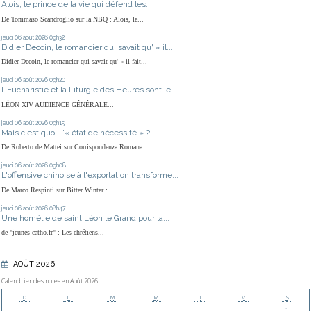
Alois, le prince de la vie qui défend les...
De Tommaso Scandroglio sur la NBQ : Alois, le...
jeudi 06
août 2026
09h32
Didier Decoin, le romancier qui savait qu' « il...
Didier Decoin, le romancier qui savait qu' « il fait...
jeudi 06
août 2026
09h20
L’Eucharistie et la Liturgie des Heures sont le...
LÉON XIV AUDIENCE GÉNÉRALE...
jeudi 06
août 2026
09h15
Mais c'est quoi, l’« état de nécessité » ?
De Roberto de Mattei sur Corrispondenza Romana :...
jeudi 06
août 2026
09h08
L'offensive chinoise à l'exportation transforme...
De Marco Respinti sur Bitter Winter :...
jeudi 06
août 2026
08h47
Une homélie de saint Léon le Grand pour la...
de "jeunes-catho.fr" : Les chrétiens...
AOÛT 2026
Calendrier des notes en Août 2026
D
L
M
M
J
V
S
1