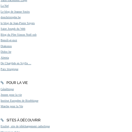
Saint-Sacrement Liège
La Nef
Le blog de Jeanne Smits
donchristophe.be
le blog de Jean-Pierre Snyers
Saint Joseph du Web
Blog du Père Simon Noël osb
Benoît-et-moi
Diakonos
Didoc.be
Aleteia
De Charybde en Scylla ...
Paix liturgique
POUR LA VIE
Généthique
Jeunes pour la vie
Institut Européen de Bioéthique
Marche pour la Vie
SITES À DÉCOUVRIR
Exultet, site de téléchargement catholique