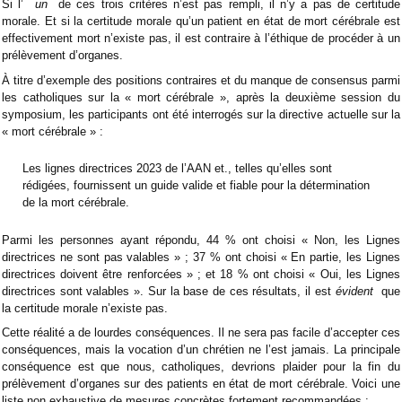
Si l’
un
de ces trois critères n’est pas rempli, il n’y a pas de certitude
morale. Et si la certitude morale qu’un patient en état de mort cérébrale est
effectivement mort n’existe pas, il est contraire à l’éthique de procéder à un
prélèvement d’organes.
À titre d’exemple des positions contraires et du manque de consensus parmi
les catholiques sur la « mort cérébrale », après la deuxième session du
symposium, les participants ont été interrogés sur la directive actuelle sur la
« mort cérébrale » :
Les lignes directrices 2023 de l’AAN et., telles qu’elles sont
rédigées, fournissent un guide valide et fiable pour la détermination
de la mort cérébrale.
Parmi les personnes ayant répondu, 44 % ont choisi « Non, les Lignes
directrices ne sont pas valables » ; 37 % ont choisi « En partie, les Lignes
directrices doivent être renforcées » ; et 18 % ont choisi « Oui, les Lignes
directrices sont valables ». Sur la base de ces résultats, il est
évident
que
la certitude morale n’existe pas.
Cette réalité a de lourdes conséquences. Il ne sera pas facile d’accepter ces
conséquences, mais la vocation d’un chrétien ne l’est jamais. La principale
conséquence est que nous, catholiques, devrions plaider pour la fin du
prélèvement d’organes sur des patients en état de mort cérébrale. Voici une
liste non exhaustive de mesures concrètes fortement recommandées :