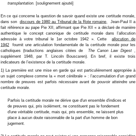
transplantation.
[soulignement ajouté]
En ce qui concerne la question de savoir quand existe une certitude morale,
dans son
discours de 1980 au Tribunal de la Rote romaine,
Jean-Paul II a
fait référence au pape Pie XII, affirmant que Pie XII « a déclaré de manière
authentique le concept canonique de certitude morale dans l’allocution
adressée à votre tribunal le 1er octobre 1942 ». Cette
allocution de
1942
fournit une articulation fondamentale de la certitude morale pour les
catholiques (traductions anglaises citées de
The Canon Law Digest
,
supplément 1948, par T. Lincoln Bouscaren). En bref, il existe trois
indicateurs de l’existence de la certitude morale.
1) La première est une mise en garde qui est particulièrement appropriée à
un sujet complexe comme la « mort cérébrale » : l’accumulation d’un grand
nombre de preuves est parfois nécessaire avant de pouvoir atteindre une
certitude morale.
Parfois la certitude morale ne dérive que d'un ensemble d'indices et
de preuves qui, pris isolément, ne constituent pas le fondement
d'une véritable certitude, mais qui, pris ensemble, ne laissent plus
place à aucun doute raisonnable de la part d'un homme de bon
jugement.