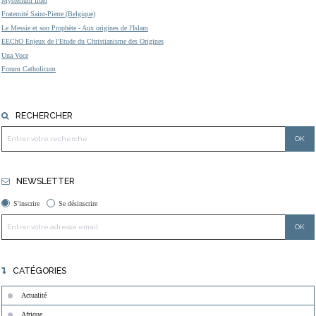
Mysterium fidei
Fraternité Saint-Pierre (Belgique)
Le Messie et son Prophète - Aux origines de l'Islam
EEChO Enjeux de l'Etude du Christianisme des Origines
Una Voce
Forum Catholicum
RECHERCHER
NEWSLETTER
S'inscrire
Se désinscrire
CATÉGORIES
Actualité
Afrique