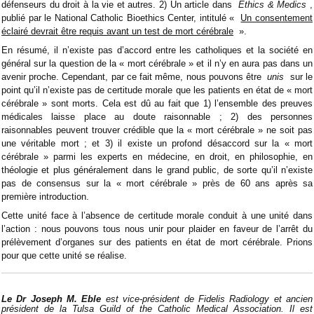
défenseurs du droit à la vie et autres. 2) Un article dans
Ethics & Medics
,
publié par le National Catholic Bioethics Center, intitulé «
Un consentement
éclairé devrait être requis avant un test de mort cérébrale
».
En résumé, il n’existe pas d’accord entre les catholiques et la société en
général sur la question de la « mort cérébrale » et il n’y en aura pas dans un
avenir proche. Cependant, par ce fait même, nous pouvons être
unis
sur le
point qu’il n’existe pas de certitude morale que les patients en état de « mort
cérébrale » sont morts. Cela est dû au fait que 1) l’ensemble des preuves
médicales laisse place au doute raisonnable ; 2) des personnes
raisonnables peuvent trouver crédible que la « mort cérébrale » ne soit pas
une véritable mort ; et 3) il existe un profond désaccord sur la « mort
cérébrale » parmi les experts en médecine, en droit, en philosophie, en
théologie et plus généralement dans le grand public, de sorte qu’il n’existe
pas de consensus sur la « mort cérébrale » près de 60 ans après sa
première introduction.
Cette unité face à l’absence de certitude morale conduit à une unité dans
l’action : nous pouvons tous nous unir pour plaider en faveur de l’arrêt du
prélèvement d’organes sur des patients en état de mort cérébrale. Prions
pour que cette unité se réalise.
Le Dr Joseph M. Eble
est vice-président de Fidelis Radiology et ancien
président de la Tulsa Guild of the Catholic Medical Association. Il est