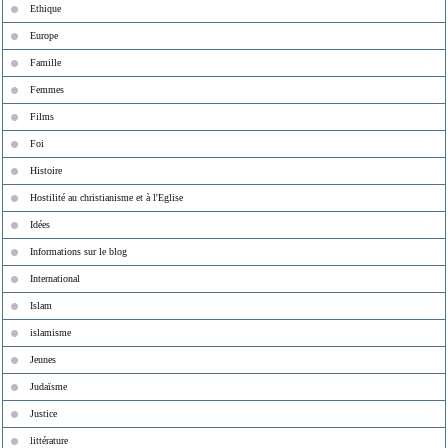
Ethique
Europe
Famille
Femmes
Films
Foi
Histoire
Hostilité au christianisme et à l'Eglise
Idées
Informations sur le blog
International
Islam
islamisme
Jeunes
Judaïsme
Justice
littérature