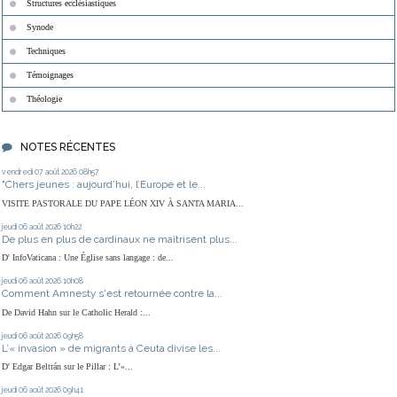
Structures ecclésiastiques
Synode
Techniques
Témoignages
Théologie
NOTES RÉCENTES
vendredi 07
août 2026
08h57
"Chers jeunes : aujourd’hui, l’Europe et le...
VISITE PASTORALE DU PAPE LÉON XIV À SANTA MARIA...
jeudi 06
août 2026
10h22
De plus en plus de cardinaux ne maîtrisent plus...
D' InfoVaticana : Une Église sans langage : de...
jeudi 06
août 2026
10h08
Comment Amnesty s'est retournée contre la...
De David Hahn sur le Catholic Herald :...
jeudi 06
août 2026
09h58
L’« invasion » de migrants à Ceuta divise les...
D' Edgar Beltrán sur le Pillar : L’«...
jeudi 06
août 2026
09h41