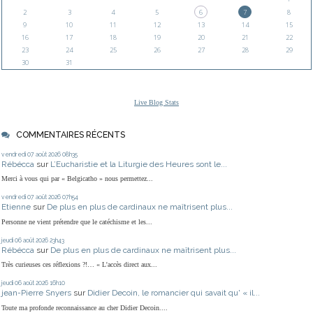
2
3
4
5
6
7
8
9
10
11
12
13
14
15
16
17
18
19
20
21
22
23
24
25
26
27
28
29
30
31
Live Blog Stats
COMMENTAIRES RÉCENTS
vendredi 07
août 2026
08h35
Rébécca
sur
L’Eucharistie et la Liturgie des Heures sont le...
Merci à vous qui par « Belgicatho » nous permettez...
vendredi 07
août 2026
07h54
Etienne
sur
De plus en plus de cardinaux ne maîtrisent plus...
Personne ne vient prétendre que le catéchisme et les...
jeudi 06
août 2026
23h43
Rébécca
sur
De plus en plus de cardinaux ne maîtrisent plus...
Très curieuses ces réflexions ?!… « L'accès direct aux...
jeudi 06
août 2026
16h10
jean-Pierre Snyers
sur
Didier Decoin, le romancier qui savait qu' « il...
Toute ma profonde reconnaissance au cher Didier Decoin....