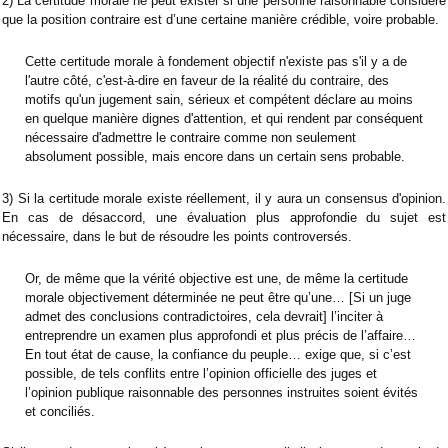
2) La certitude morale ne peut exister si une personne raisonnable considère
que la position contraire est d’une certaine manière crédible, voire probable.
Cette certitude morale à fondement objectif n'existe pas s'il y a de
l'autre côté, c'est-à-dire en faveur de la réalité du contraire, des
motifs qu'un jugement sain, sérieux et compétent déclare au moins
en quelque manière dignes d'attention, et qui rendent par conséquent
nécessaire d'admettre le contraire comme non seulement
absolument possible, mais encore dans un certain sens probable.
3) Si la certitude morale existe réellement, il y aura un consensus d'opinion.
En cas de désaccord, une évaluation plus approfondie du sujet est
nécessaire, dans le but de résoudre les points controversés.
Or, de même que la vérité objective est une, de même la certitude
morale objectivement déterminée ne peut être qu’une… [Si un juge
admet des conclusions contradictoires, cela devrait] l’inciter à
entreprendre un examen plus approfondi et plus précis de l’affaire…
En tout état de cause, la confiance du peuple… exige que, si c’est
possible, de tels conflits entre l’opinion officielle des juges et
l’opinion publique raisonnable des personnes instruites soient évités
et conciliés.