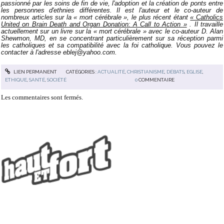
passionné par les soins de fin de vie, l'adoption et la création de ponts entre
les personnes d'ethnies différentes. Il est l'auteur et le co-auteur de
nombreux articles sur la « mort cérébrale », le plus récent étant
« Catholics
United on Brain Death and Organ Donation: A Call to Action »
. Il travaille
actuellement sur un livre sur la « mort cérébrale » avec le co-auteur D. Alan
Shewmon, MD, en se concentrant particulièrement sur sa réception parmi
les catholiques et sa compatibilité avec la foi catholique. Vous pouvez le
contacter à l'adresse eblej@yahoo.com.
LIEN PERMANENT
CATÉGORIES :
ACTUALITÉ
,
CHRISTIANISME
,
DÉBATS
,
EGLISE
,
ETHIQUE
,
SANTÉ
,
SOCIÉTÉ
0
COMMENTAIRE
Les commentaires sont fermés.