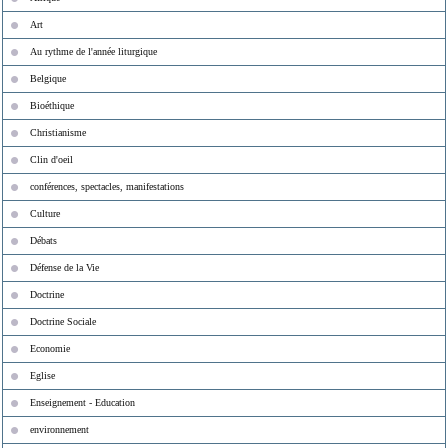
Art
Au rythme de l'année liturgique
Belgique
Bioéthique
Christianisme
Clin d'oeil
conférences, spectacles, manifestations
Culture
Débats
Défense de la Vie
Doctrine
Doctrine Sociale
Economie
Eglise
Enseignement - Education
environnement