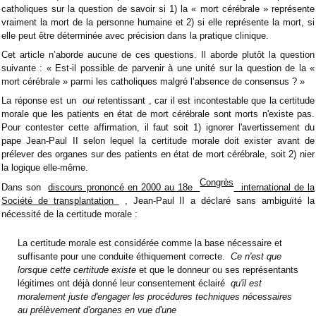
catholiques sur la question de savoir si 1) la « mort cérébrale » représente
vraiment la mort de la personne humaine et 2) si elle représente la mort, si
elle peut être déterminée avec précision dans la pratique clinique.
Cet article n’aborde aucune de ces questions. Il aborde plutôt la question
suivante : « Est-il possible de parvenir à une unité sur la question de la «
mort cérébrale » parmi les catholiques malgré l’absence de consensus ? »
La réponse est un
oui
retentissant , car il est incontestable que la certitude
morale que les patients en état de mort cérébrale sont morts n'existe pas.
Pour contester cette affirmation, il faut soit 1) ignorer l'avertissement du
pape Jean-Paul II selon lequel la certitude morale doit exister avant de
prélever des organes sur des patients en état de mort cérébrale, soit 2) nier
la logique elle-même.
Congrès
Dans son
discours prononcé en 2000 au 18e
international de la
Société de transplantation
, Jean-Paul II a déclaré sans ambiguïté la
nécessité de la certitude morale :
La certitude morale est considérée comme la base nécessaire et
suffisante pour une conduite éthiquement correcte.
Ce n'est que
lorsque cette certitude existe
et que le donneur ou ses représentants
légitimes ont déjà donné leur consentement éclairé
qu'il est
moralement juste d'engager les procédures techniques nécessaires
au prélèvement d'organes en vue d'une