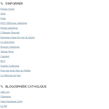
S'INFORMER
Eglises d'Asie
Zenit
Fides
KTO Télévision catholique
Portail catholique
L'Homme Nouveau
European Centre for Law & Justice
Le salon beige
Riposte Catholique
Vatican News
Cathobel
RCF
Famille Chrétienne
Pour une école libre au Québec
La Sélection du Jour
BLOGOSPHÈRE CATHOLIQUE
catho.org
Chesterton
Saint-Sacrement Liège
La Nef