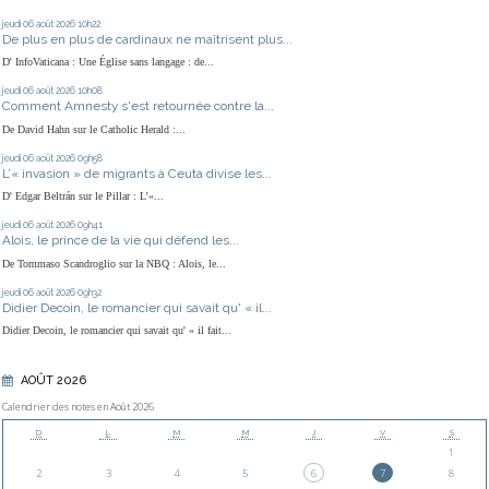
jeudi 06
août 2026
10h22
De plus en plus de cardinaux ne maîtrisent plus...
D' InfoVaticana : Une Église sans langage : de...
jeudi 06
août 2026
10h08
Comment Amnesty s'est retournée contre la...
De David Hahn sur le Catholic Herald :...
jeudi 06
août 2026
09h58
L’« invasion » de migrants à Ceuta divise les...
D' Edgar Beltrán sur le Pillar : L’«...
jeudi 06
août 2026
09h41
Alois, le prince de la vie qui défend les...
De Tommaso Scandroglio sur la NBQ : Alois, le...
jeudi 06
août 2026
09h32
Didier Decoin, le romancier qui savait qu' « il...
Didier Decoin, le romancier qui savait qu' « il fait...
AOÛT 2026
Calendrier des notes en Août 2026
D
L
M
M
J
V
S
1
2
3
4
5
6
7
8