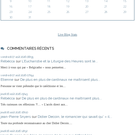
9
10
11
12
13
14
15
16
17
18
19
20
21
22
23
24
25
26
27
28
29
30
31
Live Blog Stats
COMMENTAIRES RÉCENTS
vendredi 07
août 2026
08h35
Rébécca
sur
L’Eucharistie et la Liturgie des Heures sont le...
Merci à vous qui par « Belgicatho » nous permettez...
vendredi 07
août 2026
07h54
Etienne
sur
De plus en plus de cardinaux ne maîtrisent plus...
Personne ne vient prétendre que le catéchisme et les...
jeudi 06
août 2026
23h43
Rébécca
sur
De plus en plus de cardinaux ne maîtrisent plus...
Très curieuses ces réflexions ?!… « L'accès direct aux...
jeudi 06
août 2026
16h10
jean-Pierre Snyers
sur
Didier Decoin, le romancier qui savait qu' « il...
Toute ma profonde reconnaissance au cher Didier Decoin....
jeudi 06
août 2026
12h32