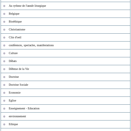
Au rythme de l'année liturgique
Belgique
Bioéthique
Christianisme
Clin d'oeil
conférences, spectacles, manifestations
Culture
Débats
Défense de la Vie
Doctrine
Doctrine Sociale
Economie
Eglise
Enseignement - Education
environnement
Ethique