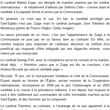
le cardinal Matteo Zuppi, est désigné de manière unanime par les médias
internationaux – et initialement d’ailleurs par Settimo Cielo – comme étant le
candidat à la papauté formé et promu par la Communauté.
Et pourtant, ce n’est pas le cas. En fait, le candidat privilégié par
Sant’Egidio n’est pas Zuppi mais le cardinal portugais José Tolentino de
Mendonça (photo de Franco Origlia / Getty Images).
La raison principale de ce choix, c’est que l’appartenance de Zuppi à la
Communauté ne joue pas en sa faveur, bien au contraire. En effet, un
nombre toujours plus important de cardinaux électeurs se méfient d’un
pontificat qui risquerait d’être téléguidé par une oligarchie externe, voire
même par une monocratie.
Le cardinal George Pell, avec la compétence qu’on lui connaît en la matière,
disait déjà : « Attention, parce que si Zuppi est élu au conclave, c’est
Andrea Riccardi qui sera le véritable pape ».
Riccardi, 75 ans, est le tout-puissant fondateur et chef de la Communauté.
Expert réputé en histoire de l’Église, ancien ministre de la Coopération
internationale, récompensé en 2009 par le prix Charlemagne et en 2002
candidat à la course à la présidence italienne, il est depuis lors toujours le
seul à être réellement aux commandes de cette formidable machine qu’est
Sant’Egidio, et des hommes qui la composent.
Le cardinal Tolentino, au contraire, a l’avantage de ne pas appartenir à la