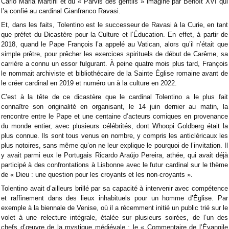
Carlo Maria Martini et du « Parvis des gentils » imaginé par Benoît XVI qui
l’a confié au cardinal Gianfranco Ravasi.
Et, dans les faits, Tolentino est le successeur de Ravasi à la Curie, en tant
que préfet du Dicastère pour la Culture et l’Éducation. En effet, à partir de
2018, quand le Pape François l’a appelé au Vatican, alors qu’il n’était que
simple prêtre, pour prêcher les exercices spirituels de début de Carême, sa
carrière a connu un essor fulgurant. À peine quatre mois plus tard, François
le nommait archiviste et bibliothécaire de la Sainte Église romaine avant de
le créer cardinal en 2019 et numéro un à la culture en 2022.
C’est à la tête de ce dicastère que le cardinal Tolentino a le plus fait
connaître son originalité en organisant, le 14 juin dernier au matin, la
rencontre entre le Pape et une centaine d’acteurs comiques en provenance
du monde entier, avec plusieurs célébrités, dont Whoopi Goldberg était la
plus connue. Ils sont tous venus en nombre, y compris les anticléricaux les
plus notoires, sans même qu’on ne leur explique le pourquoi de l’invitation. Il
y avait parmi eux le Portugais Ricardo Araújo Pereira, athée, qui avait déjà
participé à des confrontations à Lisbonne avec le futur cardinal sur le thème
de « Dieu : une question pour les croyants et les non-croyants ».
Tolentino avait d’ailleurs brillé par sa capacité à intervenir avec compétence
et raffinement dans des lieux inhabituels pour un homme d’Église. Par
exemple à la biennale de Venise, où il a récemment initié un public trié sur le
volet à une relecture intégrale, étalée sur plusieurs soirées, de l’un des
chefs d’œuvre de la mystique médiévale : le « Commentaire de l’Évangile