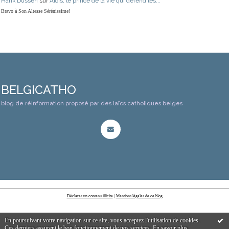
Hank Dussen
sur
Alois, le prince de la vie qui défend les...
Bravo à Son Altesse Sérénissime!
BELGICATHO
blog de réinformation proposé par des laïcs catholiques belges
Déclarer un contenu illicite
|
Mentions légales de ce blog
En poursuivant votre navigation sur ce site, vous acceptez l'utilisation de cookies.
Ces derniers assurent le bon fonctionnement de nos services.
En savoir plus
.