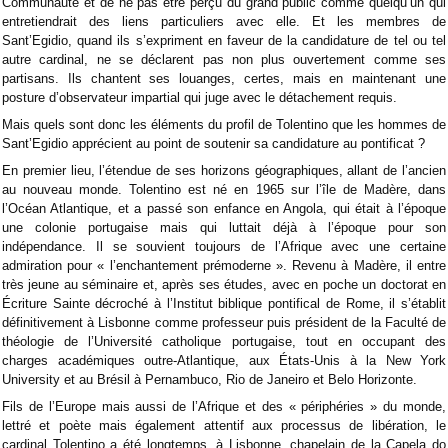
Communauté et de ne pas être perçu du grand public comme quelqu’un qui
entretiendrait des liens particuliers avec elle. Et les membres de
Sant’Egidio, quand ils s’expriment en faveur de la candidature de tel ou tel
autre cardinal, ne se déclarent pas non plus ouvertement comme ses
partisans. Ils chantent ses louanges, certes, mais en maintenant une
posture d’observateur impartial qui juge avec le détachement requis.
Mais quels sont donc les éléments du profil de Tolentino que les hommes de
Sant’Egidio apprécient au point de soutenir sa candidature au pontificat ?
En premier lieu, l’étendue de ses horizons géographiques, allant de l’ancien
au nouveau monde. Tolentino est né en 1965 sur l’île de Madère, dans
l’Océan Atlantique, et a passé son enfance en Angola, qui était à l’époque
une colonie portugaise mais qui luttait déjà à l’époque pour son
indépendance. Il se souvient toujours de l’Afrique avec une certaine
admiration pour « l’enchantement prémoderne ». Revenu à Madère, il entre
très jeune au séminaire et, après ses études, avec en poche un doctorat en
Écriture Sainte décroché à l’Institut biblique pontifical de Rome, il s’établit
définitivement à Lisbonne comme professeur puis président de la Faculté de
théologie de l’Université catholique portugaise, tout en occupant des
charges académiques outre-Atlantique, aux États-Unis à la New York
University et au Brésil à Pernambuco, Rio de Janeiro et Belo Horizonte.
Fils de l’Europe mais aussi de l’Afrique et des « périphéries » du monde,
lettré et poète mais également attentif aux processus de libération, le
cardinal Tolentino a été longtemps, à Lisbonne, chapelain de la Capela do