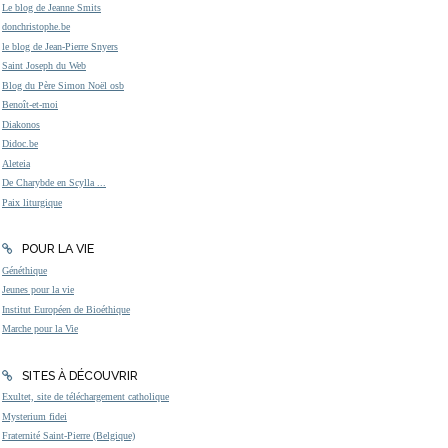
Le blog de Jeanne Smits
donchristophe.be
le blog de Jean-Pierre Snyers
Saint Joseph du Web
Blog du Père Simon Noël osb
Benoît-et-moi
Diakonos
Didoc.be
Aleteia
De Charybde en Scylla ...
Paix liturgique
POUR LA VIE
Généthique
Jeunes pour la vie
Institut Européen de Bioéthique
Marche pour la Vie
SITES À DÉCOUVRIR
Exultet, site de téléchargement catholique
Mysterium fidei
Fraternité Saint-Pierre (Belgique)