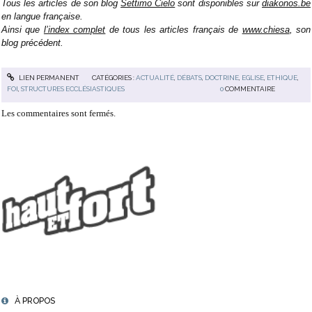
Tous les articles de son blog
Settimo Cielo
sont disponibles sur
diakonos.be
en langue française.
Ainsi que
l’index complet
de tous les articles français de
www.chiesa
, son
blog précédent.
LIEN PERMANENT
CATÉGORIES :
ACTUALITÉ
,
DÉBATS
,
DOCTRINE
,
EGLISE
,
ETHIQUE
,
FOI
,
STRUCTURES ECCLÉSIASTIQUES
0
COMMENTAIRE
Les commentaires sont fermés.
À PROPOS