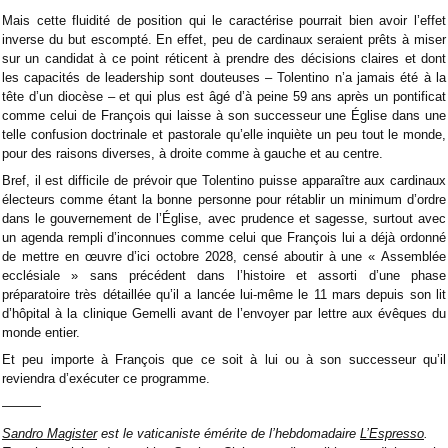
Mais cette fluidité de position qui le caractérise pourrait bien avoir l’effet
inverse du but escompté. En effet, peu de cardinaux seraient prêts à miser
sur un candidat à ce point réticent à prendre des décisions claires et dont
les capacités de leadership sont douteuses – Tolentino n’a jamais été à la
tête d’un diocèse – et qui plus est âgé d’à peine 59 ans après un pontificat
comme celui de François qui laisse à son successeur une Église dans une
telle confusion doctrinale et pastorale qu’elle inquiète un peu tout le monde,
pour des raisons diverses, à droite comme à gauche et au centre.
Bref, il est difficile de prévoir que Tolentino puisse apparaître aux cardinaux
électeurs comme étant la bonne personne pour rétablir un minimum d’ordre
dans le gouvernement de l’Église, avec prudence et sagesse, surtout avec
un agenda rempli d’inconnues comme celui que François lui a déjà ordonné
de mettre en œuvre d’ici octobre 2028, censé aboutir à une « Assemblée
ecclésiale » sans précédent dans l’histoire et assorti d’une phase
préparatoire très détaillée qu’il a lancée lui-même le 11 mars depuis son lit
d’hôpital à la clinique Gemelli avant de l’envoyer par lettre aux évêques du
monde entier.
Et peu importe à François que ce soit à lui ou à son successeur qu’il
reviendra d’exécuter ce programme.
———
Sandro Magister
est le vaticaniste émérite de l’hebdomadaire
L’Espresso
.