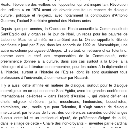
Reato, l’épicentre des veillées de l’opposition qui ont inspiré la « Révolution
des œillets » en 1974 avant de devenir ensuite un espace de dialogue
culturel, politique et religieux, avec notamment la contribution d’António
Guterres, l’actuel Secrétaire général des Nations unies.
Depuis quelques années, la Capela do Reato accueille la Communauté de
Sant’Egidio qui y organise, le jour de Noël, un repas pour les pauvres de
Lisbonne. Mais les affinités ne s’arrêtent pas là. On se rappelle le rôle de
pacificateur joué par Zuppi dans les accords de 1992 au Mozambique, une
autre ex-colonie portugaise d’Afrique. Et surtout, on retrouve chez Tolentino,
comme dans le chef des responsables de la Communauté, cette
prééminence donnée à la culture, dans son cas surtout à la Bible, à la
théologie et à la littérature contemporaine, pour les autres à la diplomatie et
à l’histoire, surtout à l’histoire de l’Église, dont ils sont quasiment tous
professeurs à l’université, à commencer par Riccardi.
Il y a aussi cette affinité en matière de dialogue, surtout pour le dialogue
interreligieux en ce qui concerne Sant’Egidio, avec les grandes conférences
internationales célébrées « dans l’esprit d’Assise », qui voient défiler les
chefs religieux chrétiens, juifs, musulmans, hindouistes, bouddhistes,
shintoïstes, etc., tandis que pour Tolentino, il s’agit surtout de dialogue
interculturel, par le biais de livres, des conférences savantes ou d’échanges
à deux entre lui et un intellectuel réputé, de préférence éloigné de la foi,
dans le sillage de cette « Chaire des non-croyants « inventée par le cardinal