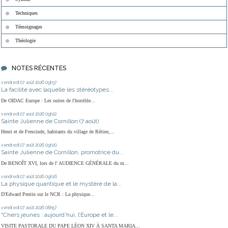
Techniques
Témoignages
Théologie
NOTES RÉCENTES
vendredi 07
août 2026
09h37
La facilité avec laquelle les stéréotypes...
De OIDAC Europe : Les suites de l'horrible...
vendredi 07
août 2026
09h22
Sainte Julienne de Cornillon (7 août)
Henri et de Frescinde, habitants du village de Rétine,...
vendredi 07
août 2026
09h20
Sainte Julienne de Cornillon, promotrice du...
De BENOÎT XVI, lors de l' AUDIENCE GÉNÉRALE du m...
vendredi 07
août 2026
09h16
La physique quantique et le mystère de la...
D'Edward Pentin sur le NCR : La physique...
vendredi 07
août 2026
08h57
"Chers jeunes : aujourd’hui, l’Europe et le...
VISITE PASTORALE DU PAPE LÉON XIV À SANTA MARIA...