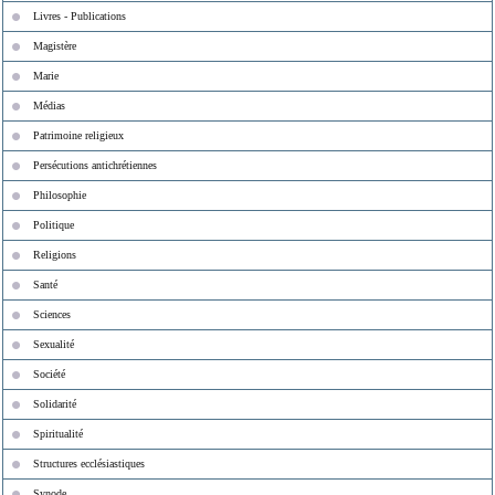
Livres - Publications
Magistère
Marie
Médias
Patrimoine religieux
Persécutions antichrétiennes
Philosophie
Politique
Religions
Santé
Sciences
Sexualité
Société
Solidarité
Spiritualité
Structures ecclésiastiques
Synode