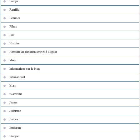
Europe
Famille
Femmes
Films
Foi
Histoire
Hostilité au christianisme et à l'Eglise
Idées
Informations sur le blog
International
Islam
islamisme
Jeunes
Judaïsme
Justice
littérature
liturgie