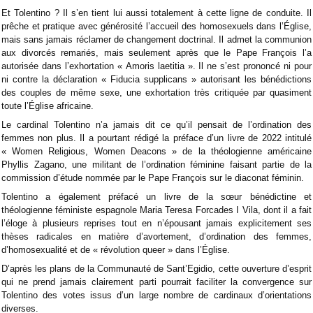
Et Tolentino ? Il s’en tient lui aussi totalement à cette ligne de conduite. Il
prêche et pratique avec générosité l’accueil des homosexuels dans l’Église,
mais sans jamais réclamer de changement doctrinal. Il admet la communion
aux divorcés remariés, mais seulement après que le Pape François l’a
autorisée dans l’exhortation « Amoris laetitia ». Il ne s’est prononcé ni pour
ni contre la déclaration « Fiducia supplicans » autorisant les bénédictions
des couples de même sexe, une exhortation très critiquée par quasiment
toute l’Église africaine.
Le cardinal Tolentino n’a jamais dit ce qu’il pensait de l’ordination des
femmes non plus. Il a pourtant rédigé la préface d’un livre de 2022 intitulé
« Women Religious, Women Deacons » de la théologienne américaine
Phyllis Zagano, une militant de l’ordination féminine faisant partie de la
commission d’étude nommée par le Pape François sur le diaconat féminin.
Tolentino a également préfacé un livre de la sœur bénédictine et
théologienne féministe espagnole Maria Teresa Forcades I Vila, dont il a fait
l’éloge à plusieurs reprises tout en n’épousant jamais explicitement ses
thèses radicales en matière d’avortement, d’ordination des femmes,
d’homosexualité et de « révolution queer » dans l’Église.
D’après les plans de la Communauté de Sant’Egidio, cette ouverture d’esprit
qui ne prend jamais clairement parti pourrait faciliter la convergence sur
Tolentino des votes issus d’un large nombre de cardinaux d’orientations
diverses.