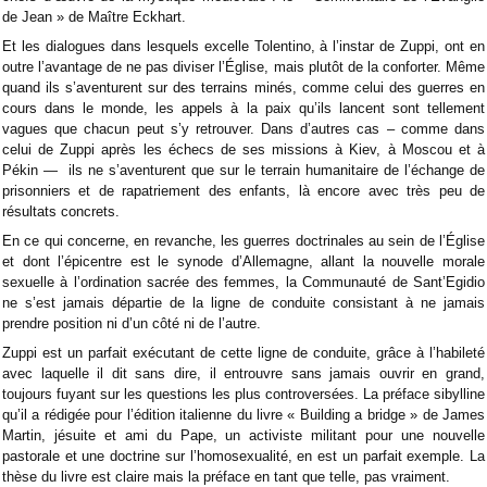
de Jean » de Maître Eckhart.
Et les dialogues dans lesquels excelle Tolentino, à l’instar de Zuppi, ont en
outre l’avantage de ne pas diviser l’Église, mais plutôt de la conforter. Même
quand ils s’aventurent sur des terrains minés, comme celui des guerres en
cours dans le monde, les appels à la paix qu’ils lancent sont tellement
vagues que chacun peut s’y retrouver. Dans d’autres cas – comme dans
celui de Zuppi après les échecs de ses missions à Kiev, à Moscou et à
Pékin — ils ne s’aventurent que sur le terrain humanitaire de l’échange de
prisonniers et de rapatriement des enfants, là encore avec très peu de
résultats concrets.
En ce qui concerne, en revanche, les guerres doctrinales au sein de l’Église
et dont l’épicentre est le synode d’Allemagne, allant la nouvelle morale
sexuelle à l’ordination sacrée des femmes, la Communauté de Sant’Egidio
ne s’est jamais départie de la ligne de conduite consistant à ne jamais
prendre position ni d’un côté ni de l’autre.
Zuppi est un parfait exécutant de cette ligne de conduite, grâce à l’habileté
avec laquelle il dit sans dire, il entrouvre sans jamais ouvrir en grand,
toujours fuyant sur les questions les plus controversées. La préface sibylline
qu’il a rédigée pour l’édition italienne du livre « Building a bridge » de James
Martin, jésuite et ami du Pape, un activiste militant pour une nouvelle
pastorale et une doctrine sur l’homosexualité, en est un parfait exemple. La
thèse du livre est claire mais la préface en tant que telle, pas vraiment.