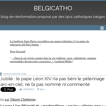
BELGICATHO
blog de réinformation proposé par des laïcs catholiques belges
La basilique Saint-Pierre accueillera une messe tridentine à l’occasion du
pèlerinage Ad Petri Sedem
Page d'accueil
« Dans la vie privée comme dans la vie publique, nous, catholiques, sommes
responsables devant notre conscience. » (cardinal Müller)
mardi 09
septembre 2025
Jubilé : le pape Léon XIV n’a pas béni le pèlerinage
arc-en-ciel, ne l’a pas nommé ni commenté
IMPRIMER
Share
Lu
sur Tribune Chrétienne
:
Le pape Léon XIV traité de « machiavélique » par les « pèlerins gays » :