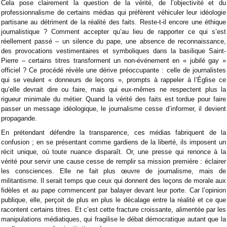
Cela pose clairement la question de la vérité, de l’objectivité et du
professionnalisme de certains médias qui préfèrent véhiculer leur idéologie
partisane au détriment de la réalité des faits. Reste-t-il encore une éthique
journalistique ? Comment accepter qu’au lieu de rapporter ce qui s’est
réellement passé – un silence du pape, une absence de reconnaissance,
des provocations vestimentaires et symboliques dans la basilique Saint-
Pierre – certains titres transforment un non-événement en « jubilé gay »
officiel ? Ce procédé révèle une dérive préoccupante : celle de journalistes
qui se veulent « donneurs de leçons », prompts à rappeler à l’Église ce
qu’elle devrait dire ou faire, mais qui eux-mêmes ne respectent plus la
rigueur minimale du métier. Quand la vérité des faits est tordue pour faire
passer un message idéologique, le journalisme cesse d’informer, il devient
propagande.
En prétendant défendre la transparence, ces médias fabriquent de la
confusion ; en se présentant comme gardiens de la liberté, ils imposent un
récit unique, où toute nuance disparaît. Or, une presse qui renonce à la
vérité pour servir une cause cesse de remplir sa mission première : éclairer
les consciences. Elle ne fait plus œuvre de journalisme, mais de
militantisme. Il serait temps que ceux qui donnent des leçons de morale aux
fidèles et au pape commencent par balayer devant leur porte. Car l’opinion
publique, elle, perçoit de plus en plus le décalage entre la réalité et ce que
racontent certains titres. Et c’est cette fracture croissante, alimentée par les
manipulations médiatiques, qui fragilise le débat démocratique autant que la