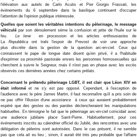
l'élévation aux autels de Carlo Acutis et Pier Giorgio Frassati, les
événements du 6 septembre dans la basilique continuent d'occuper
l'attention de l'opinion publique intéressée.
Quelles que soient les véritables intentions du pèlerinage, le message
véhiculé
par son déroulement sème la confusion et jette de l'huile sur le
feu.
Le Iene
en procession et les articles enthousiastes de
La
Repubblica
ont trahi l'espoir de Prevost de voir une approche
plus
discrète
dans la gestion de la question arc-en-ciel. Ceux qui
connaissent le pape de longue date disent qu'en privé, il a l'habitude
d'exprimer sa proximité pastorale envers les personnes homosexuelles qui
cherchent à suivre le Seigneur, mais il n'est pas en phase avec les excès
observés ces dernières années chez certains prélats.
Concernant le prétendu pèlerinage LGBT, il est clair que Léon XIV en
était informé
et ne s'y est pas opposé. Cependant, à l'exception de
l'audience avec le père James Martin, il faut reconnaître qu'il a pris soin de
ne pas offrir l'illusion d'une
assistance
à ceux qui auraient probablement
espéré que des gestes ou des paroles déclencheraient les manipulations
habituelles. En témoigne le fait que le pèlerinage arc-en-ciel coïncidait avec
une audience jubilaire place Saint-Pierre. Habituellement, pour ces
événements inscrits au calendrier officiel du Jubilé, des rencontres avec une
délégation de pèlerins sont autorisées. Dans le cas présent, il ne semble
pas que cela ait eu lieu ; sinon, il aurait été très peu probable que l'affaire