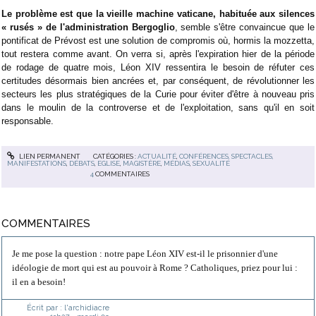
Le problème est que la vieille machine vaticane, habituée aux silences
« rusés » de l'administration Bergoglio
, semble s'être convaincue que le
pontificat de Prévost est une solution de compromis où, hormis la mozzetta,
tout restera comme avant. On verra si, après l'expiration hier de la période
de rodage de quatre mois, Léon XIV ressentira le besoin de réfuter ces
certitudes désormais bien ancrées et, par conséquent, de révolutionner les
secteurs les plus stratégiques de la Curie pour éviter d'être à nouveau pris
dans le moulin de la controverse et de l'exploitation, sans qu'il en soit
responsable.
LIEN PERMANENT
CATÉGORIES :
ACTUALITÉ
,
CONFÉRENCES, SPECTACLES,
MANIFESTATIONS
,
DÉBATS
,
EGLISE
,
MAGISTÈRE
,
MÉDIAS
,
SEXUALITÉ
4
COMMENTAIRES
COMMENTAIRES
Je me pose la question : notre pape Léon XIV est-il le prisonnier d'une
idéologie de mort qui est au pouvoir à Rome ? Catholiques, priez pour lui :
il en a besoin!
Écrit par :
l'archidiacre