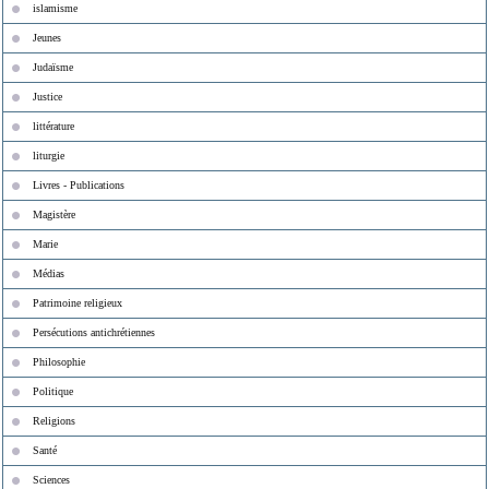
islamisme
Jeunes
Judaïsme
Justice
littérature
liturgie
Livres - Publications
Magistère
Marie
Médias
Patrimoine religieux
Persécutions antichrétiennes
Philosophie
Politique
Religions
Santé
Sciences