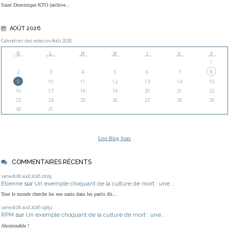
Saint Dominique KTO (archive...
AOÛT 2026
Calendrier des notes en Août 2026
D
L
M
M
J
V
S
1
2
3
4
5
6
7
8
9
10
11
12
13
14
15
16
17
18
19
20
21
22
23
24
25
26
27
28
29
30
31
Live Blog Stats
COMMENTAIRES RÉCENTS
samedi 08
août 2026
21h25
Etienne
sur
Un exemple choquant de la culture de mort : une...
Tout le monde cherche les neo nazis dans les partis dit...
samedi 08
août 2026
19h51
RPM
sur
Un exemple choquant de la culture de mort : une...
Abominable !