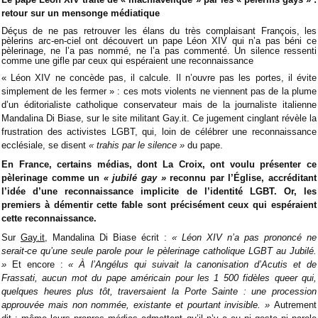
retour sur un mensonge médiatique
Déçus de ne pas retrouver les élans du très complaisant François, les
pèlerins arc-en-ciel ont découvert un pape Léon XIV qui n’a pas béni ce
pèlerinage, ne l’a pas nommé, ne l’a pas commenté. Un silence ressenti
comme une gifle par ceux qui espéraient une reconnaissance
« Léon XIV ne concède pas, il calcule. Il n’ouvre pas les portes, il évite
simplement de les fermer » : ces mots violents ne viennent pas de la plume
d’un éditorialiste catholique conservateur mais de la journaliste italienne
Mandalina Di Biase, sur le site militant Gay.it. Ce jugement cinglant révèle la
frustration des activistes LGBT, qui, loin de célébrer une reconnaissance
ecclésiale, se disent
« trahis par le silence »
du pape.
En France, certains médias, dont La Croix, ont voulu présenter ce
pèlerinage comme un
« jubilé gay »
reconnu par l’Église, accréditant
l’idée d’une reconnaissance implicite de l’identité LGBT. Or, les
premiers à démentir cette fable sont précisément ceux qui espéraient
cette reconnaissance.
Sur
Gay.it
, Mandalina Di Biase écrit :
« Léon XIV n’a pas prononcé ne
serait-ce qu’une seule parole pour le pèlerinage catholique LGBT au Jubilé.
»
Et encore :
« À l’Angélus qui suivait la canonisation d’Acutis et de
Frassati, aucun mot du pape américain pour les 1 500 fidèles queer qui,
quelques heures plus tôt, traversaient la Porte Sainte : une procession
approuvée mais non nommée, existante et pourtant invisible. »
Autrement