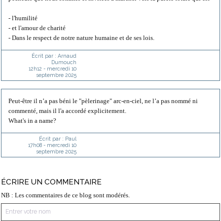
- l'humilité
- et l'amour de charité
- Dans le respect de notre nature humaine et de ses lois.
Écrit par :
Arnaud
Dumouch
12h12
-
mercredi 10
septembre 2025
Peut-être il n’a pas béni le "pèlerinage" arc-en-ciel, ne l’a pas nommé ni
commenté, mais il l'a accordé explicitement.
What's in a name?
Écrit par :
Paul
17h08
-
mercredi 10
septembre 2025
ÉCRIRE UN COMMENTAIRE
NB : Les commentaires de ce blog sont modérés.