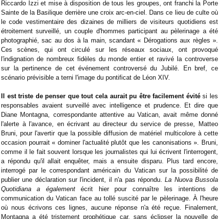
Riccardo Izzi et mise à disposition de tous les groupes, ont franchi la Porte
Sainte de la Basilique derrière une croix arc-en-ciel. Dans ce lieu de culte où
le code vestimentaire des dizaines de milliers de visiteurs quotidiens est
étroitement surveillé, un couple d'hommes participant au pèlerinage a été
photographié, sac au dos à la main, scandant « Dérogations aux règles ».
Ces scènes, qui ont circulé sur les réseaux sociaux, ont provoqué
l'indignation de nombreux fidèles du monde entier et ravivé la controverse
sur la pertinence de cet événement controversé du Jubilé. En bref, ce
scénario prévisible a terni l'image du pontificat de Léon XIV.
Il est triste de penser que tout cela aurait pu être facilement évité
si les
responsables avaient surveillé avec intelligence et prudence. Et dire que
Diane Montagna, correspondante attentive au Vatican, avait même donné
l'alerte à l'avance, en écrivant au directeur du service de presse, Matteo
Bruni, pour l'avertir que la possible diffusion de matériel multicolore à cette
occasion pourrait « dominer l'actualité plutôt que les canonisations ». Bruni,
comme il le fait souvent lorsque les journalistes qui lui écrivent l'interrogent,
a répondu qu'il allait enquêter, mais a ensuite disparu. Plus tard encore,
interrogé par le correspondant américain du Vatican sur la possibilité de
publier une déclaration sur l'incident, il n'a pas répondu.
La Nuova Bussola
Quotidiana a également
écrit hier pour connaître les intentions de
communication du Vatican face au tollé suscité par le pèlerinage. À l'heure
où nous écrivons ces lignes, aucune réponse n'a été reçue. Finalement,
Montagna a été tristement prophétique car, sans éclipser la nouvelle de