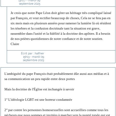
13h27
-
mardi 09
septembre 2025
Je crois que notre Pape Léon doit gèrer un héritage très compliqué laissé
par François, et veut rectifier beaucoup de choses, Cela ne se fera pas en
six mois mais en plusieurs années pour ramener la lumière là où résident
les ténebres et la confusion doctrinale tant la situation est grave,
rassembler dans l'unité et la fidélité à la doctrine des apôtres. Il a besoin
de nos prières quotidiennes de notre confiance et de notre soutien.
Claire
Écrit par :
haffner
15h13
-
mardi 09
septembre 2025
L'ambiguïté du pape François était probablement dûe aussi aux médias et à
sa communication un peu rapide entre deux portes
Mais la doctrine de l'Église est inchangée à savoir
1° L'idéologie LGBT est une horreur condamnée
2° par contre les personnes homosexuelles sont accueillies comme tous les
pécheurs que nous sommes et invitées à marcher vers la pureté totale qui est