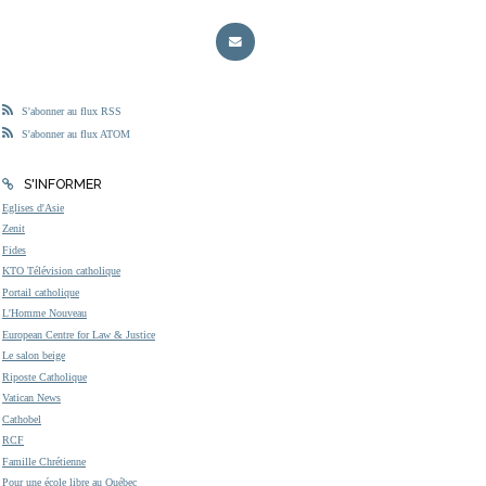
S'abonner au flux RSS
S'abonner au flux ATOM
S'INFORMER
Eglises d'Asie
Zenit
Fides
KTO Télévision catholique
Portail catholique
L'Homme Nouveau
European Centre for Law & Justice
Le salon beige
Riposte Catholique
Vatican News
Cathobel
RCF
Famille Chrétienne
Pour une école libre au Québec