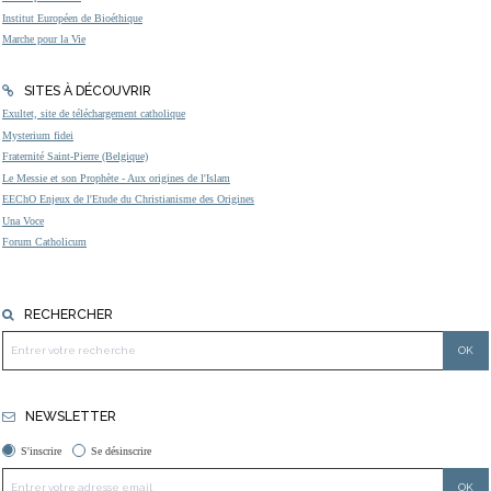
Institut Européen de Bioéthique
Marche pour la Vie
SITES À DÉCOUVRIR
Exultet, site de téléchargement catholique
Mysterium fidei
Fraternité Saint-Pierre (Belgique)
Le Messie et son Prophète - Aux origines de l'Islam
EEChO Enjeux de l'Etude du Christianisme des Origines
Una Voce
Forum Catholicum
RECHERCHER
NEWSLETTER
S'inscrire
Se désinscrire