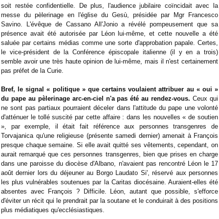
soit restée confidentielle. De plus, l'audience jubilaire coïncidait avec la
messe du pèlerinage en l'église du Gesù, présidée par Mgr Francesco
Savino. L'évêque de Cassano All'Jonio a révélé pompeusement que sa
présence avait été autorisée par Léon lui-même, et cette nouvelle a été
saluée par certains médias comme une sorte d'approbation papale. Certes,
le vice-président de la Conférence épiscopale italienne (il y en a trois)
semble avoir une très haute opinion de lui-même, mais il n'est certainement
pas préfet de la Curie.
Bref, le signal « politique » que certains voulaient attribuer au « oui »
du pape au pèlerinage arc-en-ciel n'a pas été au rendez-vous.
Ceux qui
ne sont pas partiaux pourraient déceler dans l'attitude du pape une volonté
d'atténuer le tollé suscité par cette affaire : dans les nouvelles « de soutien
», par exemple, il était fait référence aux personnes transgenres de
Torvajanica qu'une religieuse (présente samedi dernier) amenait à François
presque chaque semaine. Si elle avait quitté ses vêtements, cependant, on
aurait remarqué que ces personnes transgenres, bien que prises en charge
dans une paroisse du diocèse d'Albano, n'avaient pas rencontré Léon le 17
août dernier lors du déjeuner au Borgo Laudato Si', réservé aux personnes
les plus vulnérables soutenues par la Caritas diocésaine. Auraient-elles été
absentes avec François ? Difficile. Léon, autant que possible, s'efforce
d'éviter un récit qui le prendrait par la soutane et le conduirait à des positions
plus médiatiques qu'ecclésiastiques.