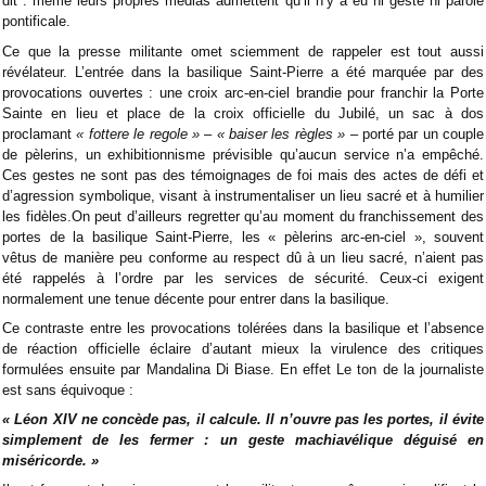
dit : même leurs propres médias admettent qu’il n’y a eu ni geste ni parole
pontificale.
Ce que la presse militante omet sciemment de rappeler est tout aussi
révélateur. L’entrée dans la basilique Saint-Pierre a été marquée par des
provocations ouvertes : une croix arc-en-ciel brandie pour franchir la Porte
Sainte en lieu et place de la croix officielle du Jubilé, un sac à dos
proclamant
« fottere le regole »
–
« baiser les règles »
– porté par un couple
de pèlerins, un exhibitionnisme prévisible qu’aucun service n’a empêché.
Ces gestes ne sont pas des témoignages de foi mais des actes de défi et
d’agression symbolique, visant à instrumentaliser un lieu sacré et à humilier
les fidèles.On peut d’ailleurs regretter qu’au moment du franchissement des
portes de la basilique Saint-Pierre, les « pèlerins arc-en-ciel », souvent
vêtus de manière peu conforme au respect dû à un lieu sacré, n’aient pas
été rappelés à l’ordre par les services de sécurité. Ceux-ci exigent
normalement une tenue décente pour entrer dans la basilique.
Ce contraste entre les provocations tolérées dans la basilique et l’absence
de réaction officielle éclaire d’autant mieux la virulence des critiques
formulées ensuite par Mandalina Di Biase. En effet Le ton de la journaliste
est sans équivoque :
« Léon XIV ne concède pas, il calcule. Il n’ouvre pas les portes, il évite
simplement de les fermer : un geste machiavélique déguisé en
miséricorde. »