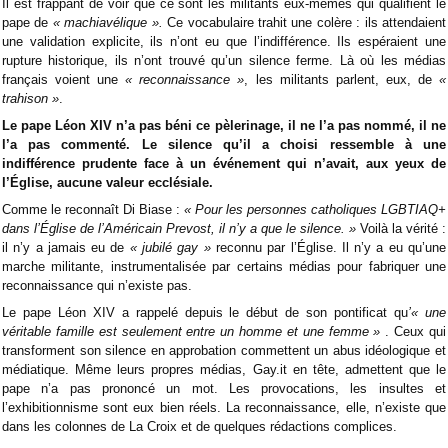
Il est frappant de voir que ce sont les militants eux-mêmes qui qualifient le
pape de
« machiavélique ».
Ce vocabulaire trahit une colère : ils attendaient
une validation explicite, ils n’ont eu que l’indifférence. Ils espéraient une
rupture historique, ils n’ont trouvé qu’un silence ferme. Là où les médias
français voient une
« reconnaissance »
, les militants parlent, eux, de
«
trahison »
.
Le pape Léon XIV n’a pas béni ce pèlerinage, il ne l’a pas nommé, il ne
l’a pas commenté. Le silence qu’il a choisi ressemble à une
indifférence prudente face à un événement qui n’avait, aux yeux de
l’Église, aucune valeur ecclésiale.
Comme le reconnaît Di Biase :
« Pour les personnes catholiques LGBTIAQ+
dans l’Église de l’Américain Prevost, il n’y a que le silence. »
Voilà la vérité :
il n’y a jamais eu de
« jubilé gay »
reconnu par l’Église. Il n’y a eu qu’une
marche militante, instrumentalisée par certains médias pour fabriquer une
reconnaissance qui n’existe pas.
Le pape Léon XIV a rappelé depuis le début de son pontificat qu
’« une
véritable famille est seulement entre un homme et une femme »
. Ceux qui
transforment son silence en approbation commettent un abus idéologique et
médiatique. Même leurs propres médias, Gay.it en tête, admettent que le
pape n’a pas prononcé un mot. Les provocations, les insultes et
l’exhibitionnisme sont eux bien réels. La reconnaissance, elle, n’existe que
dans les colonnes de La Croix et de quelques rédactions complices.