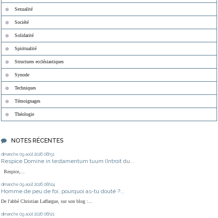
Sexualité
Société
Solidarité
Spiritualité
Structures ecclésiastiques
Synode
Techniques
Témoignages
Théologie
NOTES RÉCENTES
dimanche 09
août 2026
08h31
Respice Domine in testamentum tuum (Introit du...
Respice,...
dimanche 09
août 2026
08h24
Homme de peu de foi, pourquoi as-tu douté ?...
De l'abbé Christian Laffargue, sur son blog :...
dimanche 09
août 2026
08h21