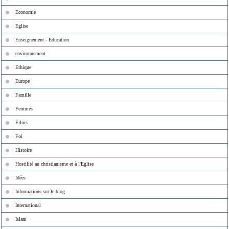
Economie
Eglise
Enseignement - Education
environnement
Ethique
Europe
Famille
Femmes
Films
Foi
Histoire
Hostilité au christianisme et à l'Eglise
Idées
Informations sur le blog
International
Islam