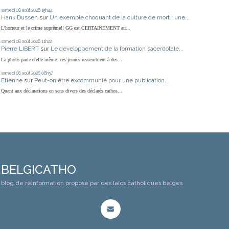
samedi 08
août 2026
15h44
Hank Dussen
sur
Un exemple choquant de la culture de mort : une...
L'horreur et le crime suprême!! GG est CERTAINEMENT au...
samedi 08
août 2026
11h22
Pierre LIBERT
sur
Le développement de la formation sacerdotale...
La photo parle d'elle-même: ces jeunes ressemblent à des...
samedi 08
août 2026
08h37
Etienne
sur
Peut-on être excommunié pour une publication...
Quant aux déclarations en sens divers des déclarés cathos...
BELGICATHO
blog de réinformation proposé par des laïcs catholiques belges