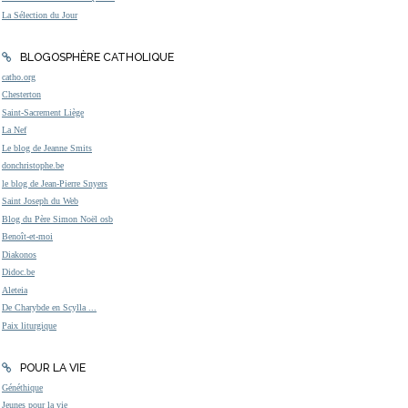
La Sélection du Jour
BLOGOSPHÈRE CATHOLIQUE
catho.org
Chesterton
Saint-Sacrement Liège
La Nef
Le blog de Jeanne Smits
donchristophe.be
le blog de Jean-Pierre Snyers
Saint Joseph du Web
Blog du Père Simon Noël osb
Benoît-et-moi
Diakonos
Didoc.be
Aleteia
De Charybde en Scylla ...
Paix liturgique
POUR LA VIE
Généthique
Jeunes pour la vie