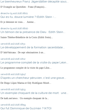
Le bienheureux Franz Jägerstätter décapité sous...
D' Evangile au Quotidien : Franz (François)...
dimanche 09
août 2026
08h21
Qui es-tu, douce lumière ? (Edith Stein -...
Et je demeure en vous... Auteur...
dimanche 09
août 2026
08h20
Un témoin de la présence de Dieu : Edith Stein...
Sainte Thérèse-Bénédicte de la Croix (Edith Stein)...
samedi 08
août 2026
10h31
Le développement de la formation sacerdotale...
D' InfoVaticana : De sept séminaristes à un...
samedi 08
août 2026
10h12
Le programme complet de la visite du pape Léon...
Le programme complet de la visite du pape Léon...
samedi 08
août 2026
09h47
D'après un chercheur péruvien, c'est une grave...
De Diego López Marina et Edy Rodríguez Morel...
samedi 08
août 2026
09h33
Un exemple choquant de la culture de mort : une...
De kath.net/news : Un exemple choquant de la...
samedi 08
août 2026
08h59
Qui fut Dominique de Guzmán ? (KTO)