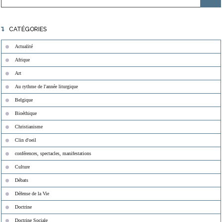
CATÉGORIES
Actualité
Afrique
Art
Au rythme de l'année liturgique
Belgique
Bioéthique
Christianisme
Clin d'oeil
conférences, spectacles, manifestations
Culture
Débats
Défense de la Vie
Doctrine
Doctrine Sociale