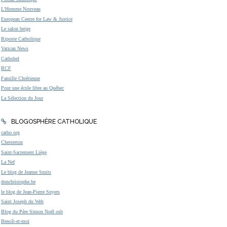
L'Homme Nouveau
European Centre for Law & Justice
Le salon beige
Riposte Catholique
Vatican News
Cathobel
RCF
Famille Chrétienne
Pour une école libre au Québec
La Sélection du Jour
BLOGOSPHÈRE CATHOLIQUE
catho.org
Chesterton
Saint-Sacrement Liège
La Nef
Le blog de Jeanne Smits
donchristophe.be
le blog de Jean-Pierre Snyers
Saint Joseph du Web
Blog du Père Simon Noël osb
Benoît-et-moi