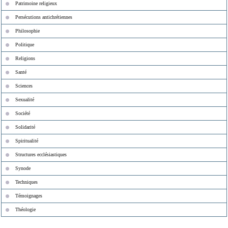
Patrimoine religieux
Persécutions antichrétiennes
Philosophie
Politique
Religions
Santé
Sciences
Sexualité
Société
Solidarité
Spiritualité
Structures ecclésiastiques
Synode
Techniques
Témoignages
Théologie