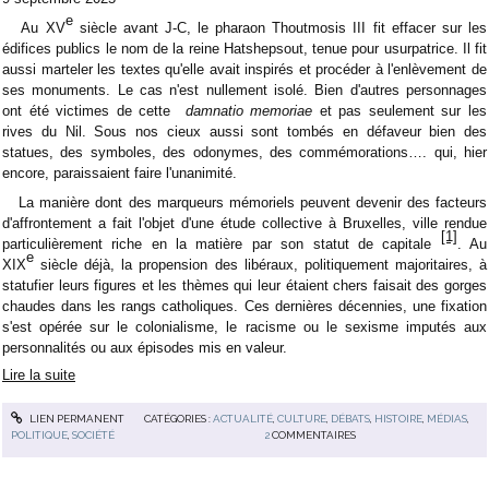
e
Au XV
siècle avant J-C, le pharaon Thoutmosis III fit effacer sur les
édifices publics le nom de la reine Hatshepsout, tenue pour usurpatrice. Il fit
aussi marteler les textes qu'elle avait inspirés et procéder à l'enlèvement de
ses monuments. Le cas n'est nullement isolé. Bien d'autres personnages
ont été victimes de cette
damnatio memoriae
et pas seulement sur les
rives du Nil. Sous nos cieux aussi sont tombés en défaveur bien des
statues, des symboles, des odonymes, des commémorations…. qui, hier
encore, paraissaient faire l'unanimité.
La manière dont des marqueurs mémoriels peuvent devenir des facteurs
d'affrontement a fait l'objet d'une étude collective à Bruxelles, ville rendue
[1]
particulièrement riche en la matière par son statut de capitale
. Au
e
XIX
siècle déjà, la propension des libéraux, politiquement majoritaires, à
statufier leurs figures et les thèmes qui leur étaient chers faisait des gorges
chaudes dans les rangs catholiques. Ces dernières décennies, une fixation
s'est opérée sur le colonialisme, le racisme ou le sexisme imputés aux
personnalités ou aux épisodes mis en valeur.
Lire la suite
LIEN PERMANENT
CATÉGORIES :
ACTUALITÉ
,
CULTURE
,
DÉBATS
,
HISTOIRE
,
MÉDIAS
,
POLITIQUE
,
SOCIÉTÉ
2
COMMENTAIRES