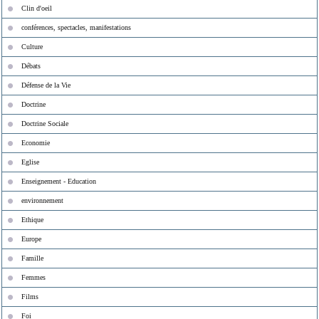
Clin d'oeil
conférences, spectacles, manifestations
Culture
Débats
Défense de la Vie
Doctrine
Doctrine Sociale
Economie
Eglise
Enseignement - Education
environnement
Ethique
Europe
Famille
Femmes
Films
Foi