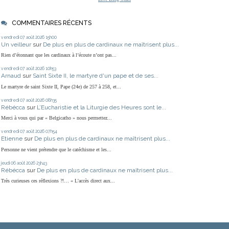
COMMENTAIRES RÉCENTS
vendredi 07
août 2026
15h00
Un veilleur
sur
De plus en plus de cardinaux ne maîtrisent plus...
Rien d’étonnant que les cardinaux à l’écoute n’ont pas...
vendredi 07
août 2026
10h53
Arnaud
sur
Saint Sixte II, le martyre d'un pape et de ses...
Le martyre de saint Sixte II, Pape (24e) de 257 à 258, et...
vendredi 07
août 2026
08h35
Rébécca
sur
L’Eucharistie et la Liturgie des Heures sont le...
Merci à vous qui par « Belgicatho » nous permettez...
vendredi 07
août 2026
07h54
Etienne
sur
De plus en plus de cardinaux ne maîtrisent plus...
Personne ne vient prétendre que le catéchisme et les...
jeudi 06
août 2026
23h43
Rébécca
sur
De plus en plus de cardinaux ne maîtrisent plus...
Très curieuses ces réflexions ?!… « L'accès direct aux...