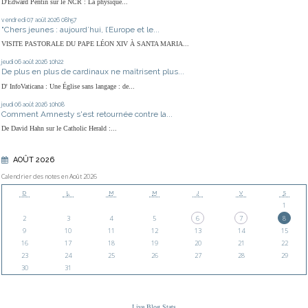
D'Edward Pentin sur le NCR : La physique...
vendredi 07
août 2026
08h57
"Chers jeunes : aujourd’hui, l’Europe et le...
VISITE PASTORALE DU PAPE LÉON XIV À SANTA MARIA...
jeudi 06
août 2026
10h22
De plus en plus de cardinaux ne maîtrisent plus...
D' InfoVaticana : Une Église sans langage : de...
jeudi 06
août 2026
10h08
Comment Amnesty s'est retournée contre la...
De David Hahn sur le Catholic Herald :...
AOÛT 2026
Calendrier des notes en Août 2026
D
L
M
M
J
V
S
1
2
3
4
5
6
7
8
9
10
11
12
13
14
15
16
17
18
19
20
21
22
23
24
25
26
27
28
29
30
31
Live Blog Stats