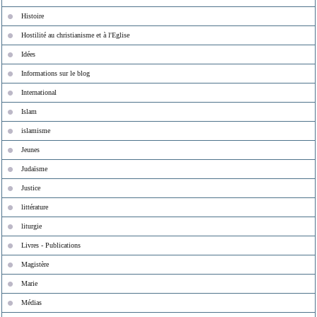
Histoire
Hostilité au christianisme et à l'Eglise
Idées
Informations sur le blog
International
Islam
islamisme
Jeunes
Judaïsme
Justice
littérature
liturgie
Livres - Publications
Magistère
Marie
Médias