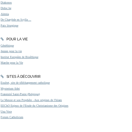
Diakonos
Didoc.be
Aleteia
De Charybde en Scylla ...
Paix liturgique
POUR LA VIE
Généthique
Jeunes pour la vie
Institut Européen de Bioéthique
Marche pour la Vie
SITES À DÉCOUVRIR
Exultet, site de téléchargement catholique
Mysterium fidei
Fraternité Saint-Pierre (Belgique)
Le Messie et son Prophète - Aux origines de l'Islam
EEChO Enjeux de l'Etude du Christianisme des Origines
Una Voce
Forum Catholicum