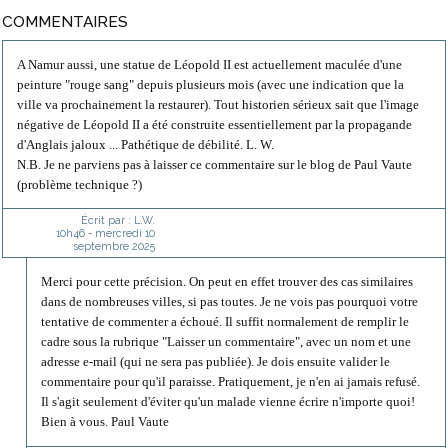
COMMENTAIRES
A Namur aussi, une statue de Léopold II est actuellement maculée d'une
peinture "rouge sang" depuis plusieurs mois (avec une indication que la
ville va prochainement la restaurer). Tout historien sérieux sait que l'image
négative de Léopold II a été construite essentiellement par la propagande
d'Anglais jaloux ... Pathétique de débilité. L. W.
N.B. Je ne parviens pas à laisser ce commentaire sur le blog de Paul Vaute
(problème technique ?)
Écrit par :
L.W.
10h46
-
mercredi 10
septembre 2025
Merci pour cette précision. On peut en effet trouver des cas similaires
dans de nombreuses villes, si pas toutes. Je ne vois pas pourquoi votre
tentative de commenter a échoué. Il suffit normalement de remplir le
cadre sous la rubrique "Laisser un commentaire", avec un nom et une
adresse e-mail (qui ne sera pas publiée). Je dois ensuite valider le
commentaire pour qu'il paraisse. Pratiquement, je n'en ai jamais refusé.
Il s'agit seulement d'éviter qu'un malade vienne écrire n'importe quoi!
Bien à vous. Paul Vaute