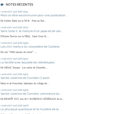
NOTES RÉCENTES
vendredi 07
août 2026
10h33
Peut-on être excommunié pour une publication...
De Solène Tadié sur le NCR : Peut-on être...
vendredi 07
août 2026
10h10
Saint Sixte II, le martyre d'un pape et de ses...
D'Ermes Dovico sur la NBQ : Saint Sixte II,...
vendredi 07
août 2026
09h50
Les 200 martyrs du monastère de Cardena
Du site "1000 raisons de croire" :...
vendredi 07
août 2026
09h37
La facilité avec laquelle les stéréotypes...
De OIDAC Europe : Les suites de l'horrible...
vendredi 07
août 2026
09h22
Sainte Julienne de Cornillon (7 août)
Henri et de Frescinde, habitants du village de...
vendredi 07
août 2026
09h20
Sainte Julienne de Cornillon, promotrice du...
De BENOÎT XVI, lors de l' AUDIENCE GÉNÉRALE du m...
vendredi 07
août 2026
09h16
La physique quantique et le mystère de la...