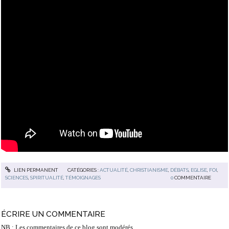
LIEN PERMANENT
CATÉGORIES :
ACTUALITÉ
,
CHRISTIANISME
,
DÉBATS
,
EGLISE
,
FOI
,
SCIENCES
,
SPIRITUALITÉ
,
TÉMOIGNAGES
0
COMMENTAIRE
ÉCRIRE UN COMMENTAIRE
NB : Les commentaires de ce blog sont modérés.