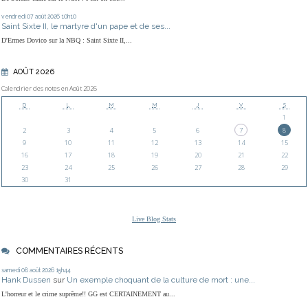
vendredi 07
août 2026
10h10
Saint Sixte II, le martyre d'un pape et de ses...
D'Ermes Dovico sur la NBQ : Saint Sixte II,...
AOÛT 2026
Calendrier des notes en Août 2026
D
L
M
M
J
V
S
1
2
3
4
5
6
7
8
9
10
11
12
13
14
15
16
17
18
19
20
21
22
23
24
25
26
27
28
29
30
31
Live Blog Stats
COMMENTAIRES RÉCENTS
samedi 08
août 2026
15h44
Hank Dussen
sur
Un exemple choquant de la culture de mort : une...
L'horreur et le crime suprême!! GG est CERTAINEMENT au...