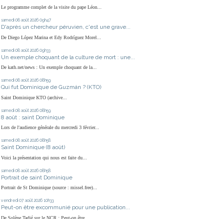
Le programme complet de la visite du pape Léon...
samedi 08
août 2026
09h47
D'après un chercheur péruvien, c'est une grave...
De Diego López Marina et Edy Rodríguez Morel...
samedi 08
août 2026
09h33
Un exemple choquant de la culture de mort : une...
De kath.net/news : Un exemple choquant de la...
samedi 08
août 2026
08h59
Qui fut Dominique de Guzmán ? (KTO)
Saint Dominique KTO (archive...
samedi 08
août 2026
08h59
8 août : saint Dominique
Lors de l'audience générale du mercredi 3 février...
samedi 08
août 2026
08h58
Saint Dominique (8 août)
Voici la présentation qui nous est faite du...
samedi 08
août 2026
08h58
Portrait de saint Dominique
Portrait de St Dominique (source : missel.free)...
vendredi 07
août 2026
10h33
Peut-on être excommunié pour une publication...
De Solène Tadié sur le NCR : Peut-on être...