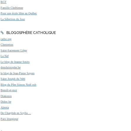
RCF
Famille Chrétienne
Pour une école libre au Québec
La Sélection du Jour
BLOGOSPHÈRE CATHOLIQUE
catho.org
Chesterton
Saint-Sacrement Liège
La Nef
Le blog de Jeanne Smits
donchristophe.be
le blog de Jean-Pierre Snyers
Saint Joseph du Web
Blog du Père Simon Noël osb
Benoît-et-moi
Diakonos
Didoc.be
Aleteia
De Charybde en Scylla ...
Paix liturgique