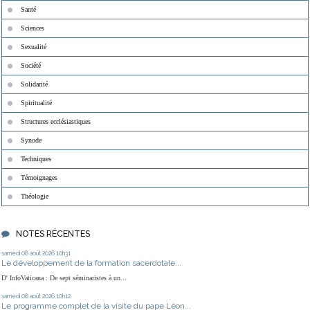
Santé
Sciences
Sexualité
Société
Solidarité
Spiritualité
Structures ecclésiastiques
Synode
Techniques
Témoignages
Théologie
NOTES RÉCENTES
samedi 08
août 2026
10h31
Le développement de la formation sacerdotale...
D' InfoVaticana : De sept séminaristes à un...
samedi 08
août 2026
10h12
Le programme complet de la visite du pape Léon...