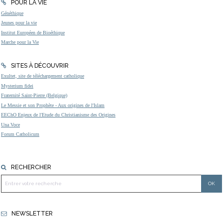
POUR LA VIE
Généthique
Jeunes pour la vie
Institut Européen de Bioéthique
Marche pour la Vie
SITES À DÉCOUVRIR
Exultet, site de téléchargement catholique
Mysterium fidei
Fraternité Saint-Pierre (Belgique)
Le Messie et son Prophète - Aux origines de l'Islam
EEChO Enjeux de l'Etude du Christianisme des Origines
Una Voce
Forum Catholicum
RECHERCHER
NEWSLETTER