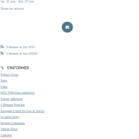
lun. 01 juin - dim. 07 juin
Toutes les archives
S'abonner au flux RSS
S'abonner au flux ATOM
S'INFORMER
Eglises d'Asie
Zenit
Fides
KTO Télévision catholique
Portail catholique
L'Homme Nouveau
European Centre for Law & Justice
Le salon beige
Riposte Catholique
Vatican News
Cathobel