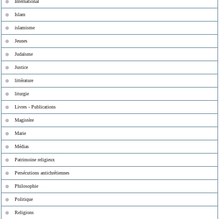
International
Islam
islamisme
Jeunes
Judaïsme
Justice
littérature
liturgie
Livres - Publications
Magistère
Marie
Médias
Patrimoine religieux
Persécutions antichrétiennes
Philosophie
Politique
Religions