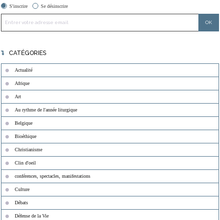
S'inscrire
Se désinscrire
CATÉGORIES
Actualité
Afrique
Art
Au rythme de l'année liturgique
Belgique
Bioéthique
Christianisme
Clin d'oeil
conférences, spectacles, manifestations
Culture
Débats
Défense de la Vie