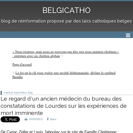
BELGICATHO
blog de réinformation proposé par des laïcs catholiques belges
« Nous existons, mais nous ne pouvons pas dire que nous sommes chrétiens »
: entretien avec un chrétien afghan
Page d'accueil
La foi est la clé pour guérir une société déshumanisée, déclare le cardinal
Bustillo
mardi 30
septembre 2025
Le regard d'un ancien médecin du bureau des
constatations de Lourdes sur les expériences de
mort imminente
IMPRIMER
Share
De
Cyriac Zeller
et
Louis Jaboulay
sur le site de
Famille Chrétienne
: