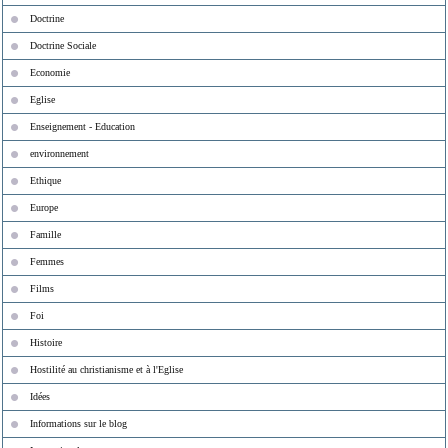
Doctrine
Doctrine Sociale
Economie
Eglise
Enseignement - Education
environnement
Ethique
Europe
Famille
Femmes
Films
Foi
Histoire
Hostilité au christianisme et à l'Eglise
Idées
Informations sur le blog