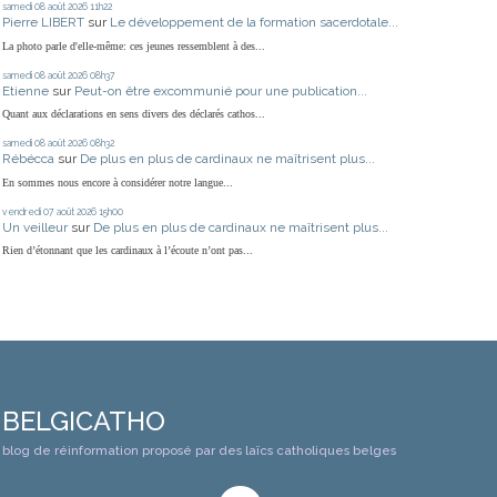
samedi 08
août 2026
11h22
Pierre LIBERT
sur
Le développement de la formation sacerdotale...
La photo parle d'elle-même: ces jeunes ressemblent à des...
samedi 08
août 2026
08h37
Etienne
sur
Peut-on être excommunié pour une publication...
Quant aux déclarations en sens divers des déclarés cathos...
samedi 08
août 2026
08h32
Rébécca
sur
De plus en plus de cardinaux ne maîtrisent plus...
En sommes nous encore à considérer notre langue...
vendredi 07
août 2026
15h00
Un veilleur
sur
De plus en plus de cardinaux ne maîtrisent plus...
Rien d’étonnant que les cardinaux à l’écoute n’ont pas...
BELGICATHO
blog de réinformation proposé par des laïcs catholiques belges