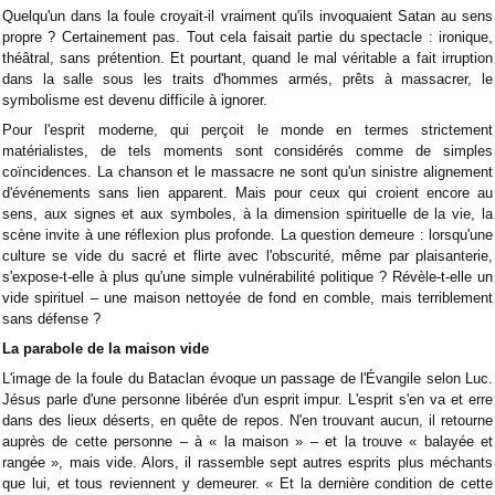
Quelqu'un dans la foule croyait-il vraiment qu'ils invoquaient Satan au sens
propre ? Certainement pas. Tout cela faisait partie du spectacle : ironique,
théâtral, sans prétention. Et pourtant, quand le mal véritable a fait irruption
dans la salle sous les traits d'hommes armés, prêts à massacrer, le
symbolisme est devenu difficile à ignorer.
Pour l'esprit moderne, qui perçoit le monde en termes strictement
matérialistes, de tels moments sont considérés comme de simples
coïncidences. La chanson et le massacre ne sont qu'un sinistre alignement
d'événements sans lien apparent. Mais pour ceux qui croient encore au
sens, aux signes et aux symboles, à la dimension spirituelle de la vie, la
scène invite à une réflexion plus profonde. La question demeure : lorsqu'une
culture se vide du sacré et flirte avec l'obscurité, même par plaisanterie,
s'expose-t-elle à plus qu'une simple vulnérabilité politique ? Révèle-t-elle un
vide spirituel – une maison nettoyée de fond en comble, mais terriblement
sans défense ?
La parabole de la maison vide
L'image de la foule du Bataclan évoque un passage de l'Évangile selon Luc.
Jésus parle d'une personne libérée d'un esprit impur. L'esprit s'en va et erre
dans des lieux déserts, en quête de repos. N'en trouvant aucun, il retourne
auprès de cette personne – à « la maison » – et la trouve « balayée et
rangée », mais vide. Alors, il rassemble sept autres esprits plus méchants
que lui, et tous reviennent y demeurer. « Et la dernière condition de cette