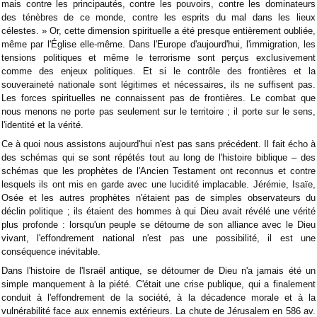
mais contre les principautés, contre les pouvoirs, contre les dominateurs
des ténèbres de ce monde, contre les esprits du mal dans les lieux
célestes. » Or, cette dimension spirituelle a été presque entièrement oubliée,
même par l'Église elle-même. Dans l'Europe d'aujourd'hui, l'immigration, les
tensions politiques et même le terrorisme sont perçus exclusivement
comme des enjeux politiques. Et si le contrôle des frontières et la
souveraineté nationale sont légitimes et nécessaires, ils ne suffisent pas.
Les forces spirituelles ne connaissent pas de frontières. Le combat que
nous menons ne porte pas seulement sur le territoire ; il porte sur le sens,
l'identité et la vérité.
Ce à quoi nous assistons aujourd'hui n'est pas sans précédent. Il fait écho à
des schémas qui se sont répétés tout au long de l'histoire biblique – des
schémas que les prophètes de l'Ancien Testament ont reconnus et contre
lesquels ils ont mis en garde avec une lucidité implacable. Jérémie, Isaïe,
Osée et les autres prophètes n'étaient pas de simples observateurs du
déclin politique ; ils étaient des hommes à qui Dieu avait révélé une vérité
plus profonde : lorsqu'un peuple se détourne de son alliance avec le Dieu
vivant, l'effondrement national n'est pas une possibilité, il est une
conséquence inévitable.
Dans l'histoire de l'Israël antique, se détourner de Dieu n'a jamais été un
simple manquement à la piété. C'était une crise publique, qui a finalement
conduit à l'effondrement de la société, à la décadence morale et à la
vulnérabilité face aux ennemis extérieurs. La chute de Jérusalem en 586 av.