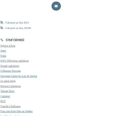
S'abonner au flux RSS
S'abonner au flux ATOM
S'INFORMER
Eglises d'Asie
Zenit
Fides
KTO Télévision catholique
Portail catholique
L'Homme Nouveau
European Centre for Law & Justice
Le salon beige
Riposte Catholique
Vatican News
Cathobel
RCF
Famille Chrétienne
Pour une école libre au Québec