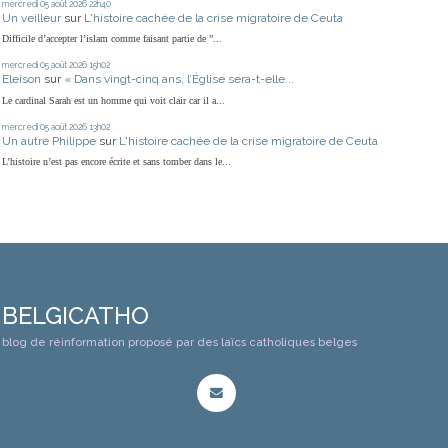
mercredi 05
août 2026
22h40
Un veilleur
sur
L'histoire cachée de la crise migratoire de Ceuta
Difficile d’accepter l’islam comme faisant partie de ”...
mercredi 05
août 2026
15h02
Eleison
sur
« Dans vingt-cinq ans, l’Église sera-t-elle...
Le cardinal Sarah est un homme qui voit clair car il a...
mercredi 05
août 2026
13h02
Un autre Philippe
sur
L'histoire cachée de la crise migratoire de Ceuta
L’histoire n’est pas encore écrite et sans tomber dans le...
BELGICATHO
blog de réinformation proposé par des laïcs catholiques belges