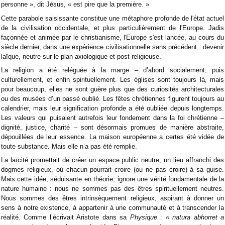
personne », dit Jésus, « est pire que la première. »
Cette parabole saisissante constitue une métaphore profonde de l'état actuel
de la civilisation occidentale, et plus particulièrement de l'Europe. Jadis
façonnée et animée par le christianisme, l'Europe s'est lancée, au cours du
siècle dernier, dans une expérience civilisationnelle sans précédent : devenir
laïque, neutre sur le plan axiologique et post-religieuse.
La religion a été reléguée à la marge – d’abord socialement, puis
culturellement, et enfin spirituellement. Les églises sont toujours là, mais
pour beaucoup, elles ne sont guère plus que des curiosités architecturales
ou des musées d’un passé oublié. Les fêtes chrétiennes figurent toujours au
calendrier, mais leur signification profonde a été oubliée depuis longtemps.
Les valeurs qui puisaient autrefois leur fondement dans la foi chrétienne –
dignité, justice, charité – sont désormais promues de manière abstraite,
dépouillées de leur essence. La maison européenne a certes été vidée de
toute substance. Mais elle n’a pas été remplie.
La laïcité promettait de créer un espace public neutre, un lieu affranchi des
dogmes religieux, où chacun pourrait croire (ou ne pas croire) à sa guise.
Mais cette idée, séduisante en théorie, ignore une vérité fondamentale de la
nature humaine : nous ne sommes pas des êtres spirituellement neutres.
Nous sommes des êtres intrinsèquement religieux, aspirant à donner un
sens à notre existence, à appartenir à une communauté et à transcender la
réalité. Comme l’écrivait Aristote dans sa
Physique
:
« natura abhorret a