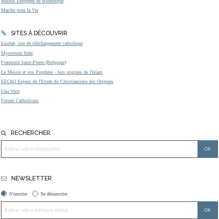
Institut Européen de Bioéthique
Marche pour la Vie
SITES À DÉCOUVRIR
Exultet, site de téléchargement catholique
Mysterium fidei
Fraternité Saint-Pierre (Belgique)
Le Messie et son Prophète - Aux origines de l'Islam
EEChO Enjeux de l'Etude du Christianisme des Origines
Una Voce
Forum Catholicum
RECHERCHER
NEWSLETTER
S'inscrire
Se désinscrire