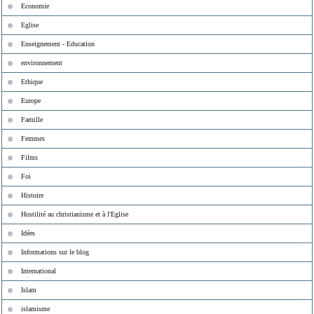
Economie
Eglise
Enseignement - Education
environnement
Ethique
Europe
Famille
Femmes
Films
Foi
Histoire
Hostilité au christianisme et à l'Eglise
Idées
Informations sur le blog
International
Islam
islamisme