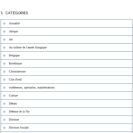
CATÉGORIES
Actualité
Afrique
Art
Au rythme de l'année liturgique
Belgique
Bioéthique
Christianisme
Clin d'oeil
conférences, spectacles, manifestations
Culture
Débats
Défense de la Vie
Doctrine
Doctrine Sociale