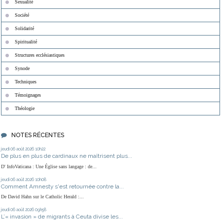
Sexualité
Société
Solidarité
Spiritualité
Structures ecclésiastiques
Synode
Techniques
Témoignages
Théologie
NOTES RÉCENTES
jeudi 06
août 2026
10h22
De plus en plus de cardinaux ne maîtrisent plus...
D' InfoVaticana : Une Église sans langage : de...
jeudi 06
août 2026
10h08
Comment Amnesty s'est retournée contre la...
De David Hahn sur le Catholic Herald :...
jeudi 06
août 2026
09h58
L’« invasion » de migrants à Ceuta divise les...