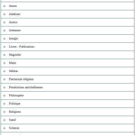
Jeunes
Judaïsme
Justice
littérature
liturgie
Livres - Publications
Magistère
Marie
Médias
Patrimoine religieux
Persécutions antichrétiennes
Philosophie
Politique
Religions
Santé
Sciences