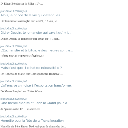
D' Edgar Beltrán sur le Pillar : L’«...
jeudi 06
août 2026
09h41
Alois, le prince de la vie qui défend les...
De Tommaso Scandroglio sur la NBQ : Alois, le...
jeudi 06
août 2026
09h32
Didier Decoin, le romancier qui savait qu' « il...
Didier Decoin, le romancier qui savait qu' « il fait...
jeudi 06
août 2026
09h20
L’Eucharistie et la Liturgie des Heures sont le...
LÉON XIV AUDIENCE GÉNÉRALE...
jeudi 06
août 2026
09h15
Mais c'est quoi, l’« état de nécessité » ?
De Roberto de Mattei sur Corrispondenza Romana :...
jeudi 06
août 2026
09h08
L'offensive chinoise à l'exportation transforme...
De Marco Respinti sur Bitter Winter :...
jeudi 06
août 2026
08h47
Une homélie de saint Léon le Grand pour la...
de "jeunes-catho.fr" : Les chrétiens...
jeudi 06
août 2026
08h47
Homélie pour la fête de la Transfiguration
Homélie du Père Simon Noël osb pour le dimanche de...