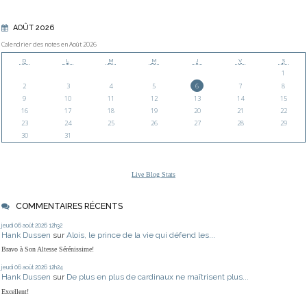
AOÛT 2026
Calendrier des notes en Août 2026
D
L
M
M
J
V
S
1
2
3
4
5
6
7
8
9
10
11
12
13
14
15
16
17
18
19
20
21
22
23
24
25
26
27
28
29
30
31
Live Blog Stats
COMMENTAIRES RÉCENTS
jeudi 06
août 2026
12h32
Hank Dussen
sur
Alois, le prince de la vie qui défend les...
Bravo à Son Altesse Sérénissime!
jeudi 06
août 2026
12h24
Hank Dussen
sur
De plus en plus de cardinaux ne maîtrisent plus...
Excellent!