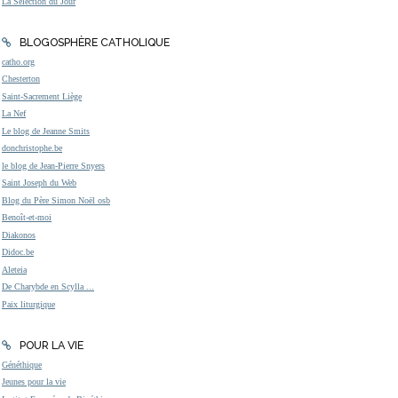
La Sélection du Jour
BLOGOSPHÈRE CATHOLIQUE
catho.org
Chesterton
Saint-Sacrement Liège
La Nef
Le blog de Jeanne Smits
donchristophe.be
le blog de Jean-Pierre Snyers
Saint Joseph du Web
Blog du Père Simon Noël osb
Benoît-et-moi
Diakonos
Didoc.be
Aleteia
De Charybde en Scylla ...
Paix liturgique
POUR LA VIE
Généthique
Jeunes pour la vie