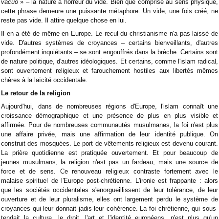
vacuo
» – la nature a horreur du vide. Bien que comprise au sens physique,
cette phrase demeure une puissante métaphore. Un vide, une fois créé, ne
reste pas vide. Il attire quelque chose en lui.
Il en a été de même en Europe. Le recul du christianisme n'a pas laissé de
vide. D'autres systèmes de croyances – certains bienveillants, d'autres
profondément inquiétants – se sont engouffrés dans la brèche. Certains sont
de nature politique, d'autres idéologiques. Et certains, comme l'islam radical,
sont ouvertement religieux et farouchement hostiles aux libertés mêmes
chères à la laïcité occidentale.
Le retour de la religion
Aujourd'hui, dans de nombreuses régions d'Europe, l'islam connaît une
croissance démographique et une présence de plus en plus visible et
affirmée. Pour de nombreuses communautés musulmanes, la foi n'est plus
une affaire privée, mais une affirmation de leur identité publique. On
construit des mosquées. Le port de vêtements religieux est devenu courant.
La prière quotidienne est pratiquée ouvertement. Et pour beaucoup de
jeunes musulmans, la religion n'est pas un fardeau, mais une source de
force et de sens. Ce renouveau religieux contraste fortement avec le
malaise spirituel de l'Europe post-chrétienne. L'ironie est frappante : alors
que les sociétés occidentales s'enorgueillissent de leur tolérance, de leur
ouverture et de leur pluralisme, elles ont largement perdu le système de
croyances qui leur donnait jadis leur cohérence. La foi chrétienne, qui sous-
tendait la culture, le droit, l'art et l'identité européens, n'est plus qu'un