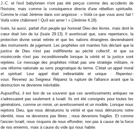
J.-C. et l'exil babylonien n'ont pas été perçus comme des accidents de
l'histoire, mais comme la conséquence directe d'une rébellion spirituelle.
Comme le criait Jérémie dans son angoisse : « Voilà ce que vous avez fait !
Voilà votre châtiment ! Qu'il est amer ! » (Jérémie 4,18).
Isaïe, lui aussi, parlait d'un peuple qui honorait Dieu des lèvres, mais dont le
cœur était loin de lui (Isaïe 29:13). Il avertissait que, sans repentance, la
protection divine serait retirée et que les nations étrangères deviendraient
des instruments de jugement. Les prophètes ont maintes fois déclaré que la
justice de Dieu n'est pas indifférente au péché collectif, et que sa
miséricorde n'est pas inconditionnelle lorsque la vérité et la justice sont
rejetées. Le message des prophètes n'était pas une stratégie militaire, ni
une réforme nationale au sens pragmatique du terme. C'était un appel moral
et spirituel. Leur appel était inébranlable et unique :
Repentez-
vous.
Revenez au Seigneur. Réparez la rupture de l'alliance avant que la
destruction ne devienne inévitable.
Aujourd'hui, il est bon de se souvenir que ces avertissements antiques ne
s'adressaient pas seulement à Israël. Ils ont été consignés pour toutes les
générations, comme un miroir, un avertissement et un modèle. Lorsque nous
rejetons Dieu, que nous dénaturons la vérité et que nous détruisons notre
identité, nous ne devenons pas libres ; nous devenons fragiles. Et comme
l'ancien Israël, nous risquons de nous effondrer, non pas à cause de la force
de nos ennemis, mais à cause du vide qui nous habite.