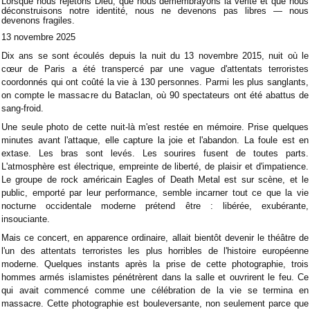
Lorsque nous rejetons Dieu, que nous démembrayons la vérité et que nous
déconstruisons notre identité, nous ne devenons pas libres — nous
devenons fragiles.
13 novembre 2025
Dix ans se sont écoulés depuis la nuit du 13 novembre 2015, nuit où le
cœur de Paris a été transpercé par une vague d'attentats terroristes
coordonnés qui ont coûté la vie à 130 personnes. Parmi les plus sanglants,
on compte le massacre du Bataclan, où 90 spectateurs ont été abattus de
sang-froid.
Une seule photo de cette nuit-là m'est restée en mémoire. Prise quelques
minutes avant l'attaque, elle capture la joie et l'abandon. La foule est en
extase. Les bras sont levés. Les sourires fusent de toutes parts.
L'atmosphère est électrique, empreinte de liberté, de plaisir et d'impatience.
Le groupe de rock américain Eagles of Death Metal est sur scène, et le
public, emporté par leur performance, semble incarner tout ce que la vie
nocturne occidentale moderne prétend être : libérée, exubérante,
insouciante.
Mais ce concert, en apparence ordinaire, allait bientôt devenir le théâtre de
l'un des attentats terroristes les plus horribles de l'histoire européenne
moderne. Quelques instants après la prise de cette photographie, trois
hommes armés islamistes pénétrèrent dans la salle et ouvrirent le feu. Ce
qui avait commencé comme une célébration de la vie se termina en
massacre. Cette photographie est bouleversante, non seulement parce que