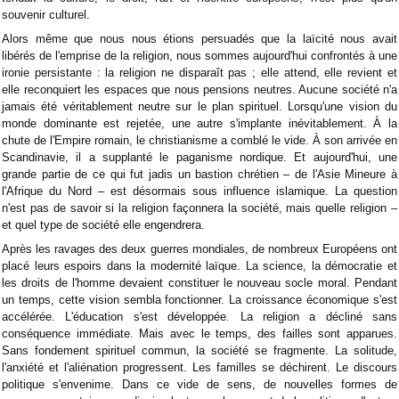
souvenir culturel.
Alors même que nous nous étions persuadés que la laïcité nous avait
libérés de l'emprise de la religion, nous sommes aujourd'hui confrontés à une
ironie persistante : la religion ne disparaît pas ; elle attend, elle revient et
elle reconquiert les espaces que nous pensions neutres. Aucune société n'a
jamais été véritablement neutre sur le plan spirituel. Lorsqu'une vision du
monde dominante est rejetée, une autre s'implante inévitablement. À la
chute de l'Empire romain, le christianisme a comblé le vide. À son arrivée en
Scandinavie, il a supplanté le paganisme nordique. Et aujourd'hui, une
grande partie de ce qui fut jadis un bastion chrétien – de l'Asie Mineure à
l'Afrique du Nord – est désormais sous influence islamique. La question
n'est pas de savoir si la religion façonnera la société, mais quelle religion –
et quel type de société elle engendrera.
Après les ravages des deux guerres mondiales, de nombreux Européens ont
placé leurs espoirs dans la modernité laïque. La science, la démocratie et
les droits de l'homme devaient constituer le nouveau socle moral. Pendant
un temps, cette vision sembla fonctionner. La croissance économique s'est
accélérée. L'éducation s'est développée. La religion a décliné sans
conséquence immédiate. Mais avec le temps, des failles sont apparues.
Sans fondement spirituel commun, la société se fragmente. La solitude,
l'anxiété et l'aliénation progressent. Les familles se déchirent. Le discours
politique s'envenime. Dans ce vide de sens, de nouvelles formes de