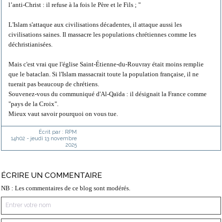
l’anti-Christ : il refuse à la fois le Père et le Fils ; "
L'Islam s'attaque aux civilisations décadentes, il attaque aussi les
civilisations saines. Il massacre les populations chrétiennes comme les
déchristianisées.
Mais c'est vrai que l'église Saint-Étienne-du-Rouvray était moins remplie
que le bataclan. Si l'Islam massacrait toute la population française, il ne
tuerait pas beaucoup de chrétiens.
Souvenez-vous du communiqué d'Al-Qaïda : il désignait la France comme
"pays de la Croix".
Mieux vaut savoir pourquoi on vous tue.
Écrit par :
RPM
14h02
-
jeudi 13
novembre
2025
ÉCRIRE UN COMMENTAIRE
NB : Les commentaires de ce blog sont modérés.