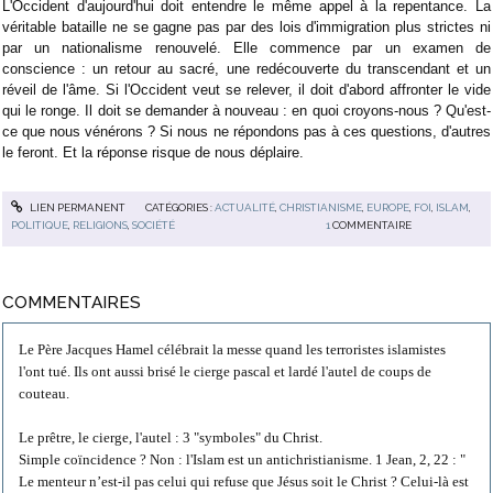
L'Occident d'aujourd'hui doit entendre le même appel à la repentance. La
véritable bataille ne se gagne pas par des lois d'immigration plus strictes ni
par un nationalisme renouvelé. Elle commence par un examen de
conscience : un retour au sacré, une redécouverte du transcendant et un
réveil de l'âme. Si l'Occident veut se relever, il doit d'abord affronter le vide
qui le ronge. Il doit se demander à nouveau : en quoi croyons-nous ? Qu'est-
ce que nous vénérons ? Si nous ne répondons pas à ces questions, d'autres
le feront. Et la réponse risque de nous déplaire.
LIEN PERMANENT
CATÉGORIES :
ACTUALITÉ
,
CHRISTIANISME
,
EUROPE
,
FOI
,
ISLAM
,
POLITIQUE
,
RELIGIONS
,
SOCIÉTÉ
1
COMMENTAIRE
COMMENTAIRES
Le Père Jacques Hamel célébrait la messe quand les terroristes islamistes
l'ont tué. Ils ont aussi brisé le cierge pascal et lardé l'autel de coups de
couteau.
Le prêtre, le cierge, l'autel : 3 "symboles" du Christ.
Simple coïncidence ? Non : l'Islam est un antichristianisme. 1 Jean, 2, 22 : "
Le menteur n’est-il pas celui qui refuse que Jésus soit le Christ ? Celui-là est