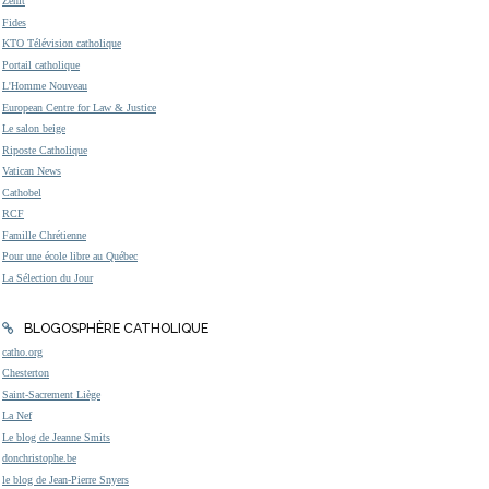
Zenit
Fides
KTO Télévision catholique
Portail catholique
L'Homme Nouveau
European Centre for Law & Justice
Le salon beige
Riposte Catholique
Vatican News
Cathobel
RCF
Famille Chrétienne
Pour une école libre au Québec
La Sélection du Jour
BLOGOSPHÈRE CATHOLIQUE
catho.org
Chesterton
Saint-Sacrement Liège
La Nef
Le blog de Jeanne Smits
donchristophe.be
le blog de Jean-Pierre Snyers