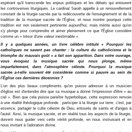
espérant qu'il transcende les enjeux politiques et les débats qui entourent
les controverses liturgiques. Le cardinal Sarah appelle à un renouvellement
constant de la liturgie sacrée par la redécouverte de l'enseignement et de la
tradition de la musique sacrée de l'Église, et nous montre pourquoi cette
tradition est non seulement pertinente aujourd'hui, mais mérite aussi qu'on
s'y plonge pour comprendre et aimer pleinement ce que l'Église considère
comme un « trésor d'une valeur inestimable ».
Il y a quelques années, un livre célèbre intitulé « Pourquoi les
catholiques ne savent pas chanter : la culture du catholicisme et le
triomphe du mauvais goût » a fait son apparition. Dans votre ouvrage,
vous évoquez la musique sacrée qui nous plonge, même
imparfaitement, dans l'atmosphère céleste. Pourquoi la musique
sacrée a-t-elle souvent été considérée comme si pauvre au sein de
l'Église ces dernières décennies ?
L'un des plus beaux compliments qu'on puisse adresser à un musicien
d'église est d'entendre dire que sa musique a donné l'impression d'être « au
ciel ». Bien que cela puisse paraître hyperbolique, cette expression renvoie
à une réalité théologique profonde : participer à la liturgie sur terre, c'est, par
essence, partager le culte céleste de Dieu, entourés de saints et d'anges à
l'autel. Ainsi, la musique sacrée, et en réalité tous les aspects de la liturgie,
doivent nous guider vers cette vérité profonde, en nous instruisant et en
nous invitant à l'adoration divine.