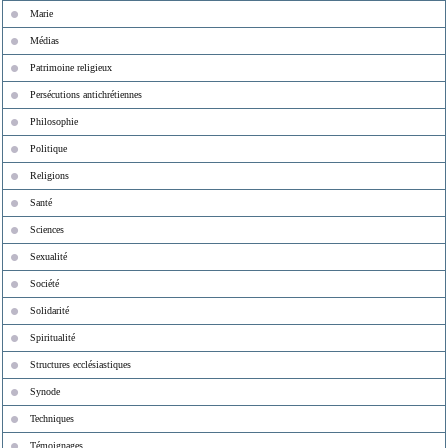
Marie
Médias
Patrimoine religieux
Persécutions antichrétiennes
Philosophie
Politique
Religions
Santé
Sciences
Sexualité
Société
Solidarité
Spiritualité
Structures ecclésiastiques
Synode
Techniques
Témoignages