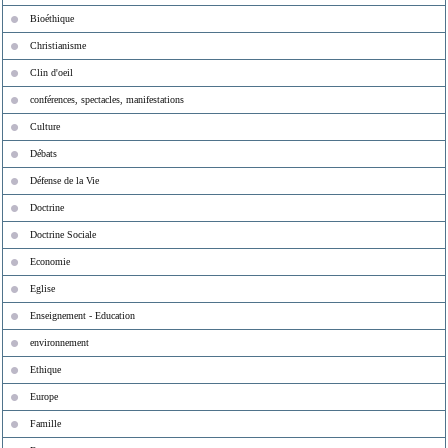
Bioéthique
Christianisme
Clin d'oeil
conférences, spectacles, manifestations
Culture
Débats
Défense de la Vie
Doctrine
Doctrine Sociale
Economie
Eglise
Enseignement - Education
environnement
Ethique
Europe
Famille