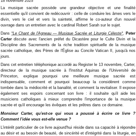
18 novembre 2025
La musique sacrée possède une grandeur objective et une finalité
essentielle qu'il convient de redécouvrir : celle de conduire les âmes vers le
divin, vers le ciel et vers la sainteté, affirme le co-auteur d'un nouvel
ouvrage dans un entretien avec le cardinal Robert Sarah sur le sujet.
Dans
*Le Chant de l'Agneau — Musique Sacrée et Liturgie Céleste*
,
Peter
Carter
discute avec l'ancien préfet du Dicastère pour le Culte Divin et la
Discipline des Sacrements de la riche tradition spirituelle de la musique
sacrée catholique, des Pères de l'Église au Concile Vatican II, jusqu'à nos
jours.
Dans cet entretien téléphonique accordé au Register le 13 novembre, Carter,
directeur de la musique sacrée à l'Institut Aquinas de l'Université de
Princeton, explique pourquoi une meilleure musique sacrée est
indispensable, comment et pourquoi beaucoup la considèrent comme
tombée dans la médiocrité et la banalité, et comment la revitaliser. Il expose
également ses espoirs concernant son livre : il souhaite qu'il aide les
musiciens catholiques à mieux comprendre l'importance de la musique
sacrée et qu'il encourage les évêques et les prêtres dans ce domaine.
Monsieur Carter, qu'est-ce qui vous a poussé à écrire ce livre ?
Comment l'idée vous est-elle venue ?
L'intérêt particulier de ce livre aujourd'hui réside dans sa capacité à répondre
au désir et au besoin de beauté, de sincérité et d'intégrité dans la liturgie, en