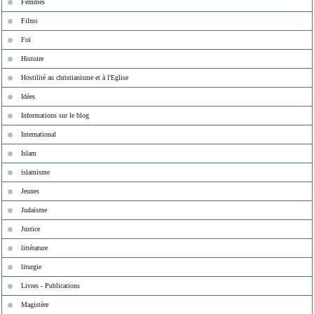
Femmes
Films
Foi
Histoire
Hostilité au christianisme et à l'Eglise
Idées
Informations sur le blog
International
Islam
islamisme
Jeunes
Judaïsme
Justice
littérature
liturgie
Livres - Publications
Magistère