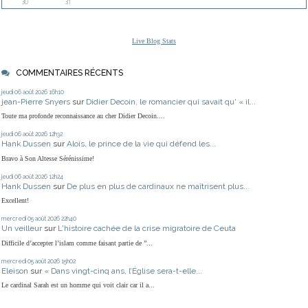
30
31
Live Blog Stats
COMMENTAIRES RÉCENTS
jeudi 06
août 2026
16h10
jean-Pierre Snyers
sur
Didier Decoin, le romancier qui savait qu' « il...
Toute ma profonde reconnaissance au cher Didier Decoin....
jeudi 06
août 2026
12h32
Hank Dussen
sur
Alois, le prince de la vie qui défend les...
Bravo à Son Altesse Sérénissime!
jeudi 06
août 2026
12h24
Hank Dussen
sur
De plus en plus de cardinaux ne maîtrisent plus...
Excellent!
mercredi 05
août 2026
22h40
Un veilleur
sur
L'histoire cachée de la crise migratoire de Ceuta
Difficile d’accepter l’islam comme faisant partie de ”...
mercredi 05
août 2026
15h02
Eleison
sur
« Dans vingt-cinq ans, l’Église sera-t-elle...
Le cardinal Sarah est un homme qui voit clair car il a...