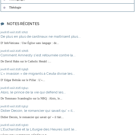
Théologie
NOTES RÉCENTES
jeudi 06
août 2026
10h22
De plus en plus de cardinaux ne maîtrisent plus...
D' InfoVaticana : Une Église sans langage : de...
jeudi 06
août 2026
10h08
Comment Amnesty s'est retournée contre la...
De David Hahn sur le Catholic Herald :...
jeudi 06
août 2026
09h58
L’« invasion » de migrants à Ceuta divise les...
D' Edgar Beltrán sur le Pillar : L’«...
jeudi 06
août 2026
09h41
Alois, le prince de la vie qui défend les...
De Tommaso Scandroglio sur la NBQ : Alois, le...
jeudi 06
août 2026
09h32
Didier Decoin, le romancier qui savait qu' « il...
Didier Decoin, le romancier qui savait qu' « il fait...
jeudi 06
août 2026
09h20
L’Eucharistie et la Liturgie des Heures sont le...