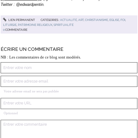
Twitter : @edwardpentin.
LIEN PERMANENT
CATÉGORIES :
ACTUALITÉ
,
ART
,
CHRISTIANISME
,
EGLISE
,
FOI
,
LITURGIE
,
PATRIMOINE RELIGIEUX
,
SPIRITUALITÉ
0
COMMENTAIRE
ÉCRIRE UN COMMENTAIRE
NB : Les commentaires de ce blog sont modérés.
Votre adresse email ne sera pas publiée
Optionnel