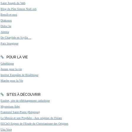
Saint Joseph du Web
Blog du Père Simon Noël osb
Benoît-et-moi
Diakonos
Didoc.be
Aleteia
De Charybde en Scylla ...
Paix liturgique
POUR LA VIE
Généthique
Jeunes pour la vie
Institut Européen de Bioéthique
Marche pour la Vie
SITES À DÉCOUVRIR
Exultet, site de téléchargement catholique
Mysterium fidei
Fraternité Saint-Pierre (Belgique)
Le Messie et son Prophète - Aux origines de l'Islam
EEChO Enjeux de l'Etude du Christianisme des Origines
Una Voce