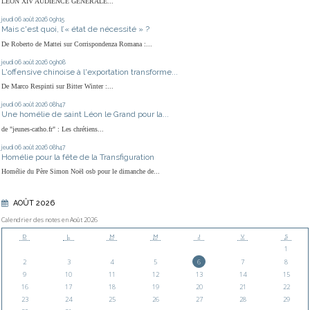
LÉON XIV AUDIENCE GÉNÉRALE...
jeudi 06
août 2026
09h15
Mais c'est quoi, l’« état de nécessité » ?
De Roberto de Mattei sur Corrispondenza Romana :...
jeudi 06
août 2026
09h08
L'offensive chinoise à l'exportation transforme...
De Marco Respinti sur Bitter Winter :...
jeudi 06
août 2026
08h47
Une homélie de saint Léon le Grand pour la...
de "jeunes-catho.fr" : Les chrétiens...
jeudi 06
août 2026
08h47
Homélie pour la fête de la Transfiguration
Homélie du Père Simon Noël osb pour le dimanche de...
AOÛT 2026
Calendrier des notes en Août 2026
D
L
M
M
J
V
S
1
2
3
4
5
6
7
8
9
10
11
12
13
14
15
16
17
18
19
20
21
22
23
24
25
26
27
28
29