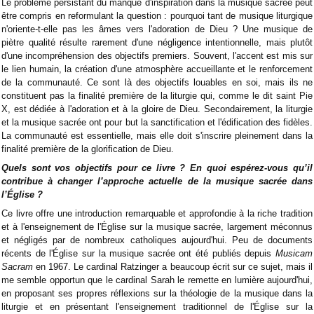
Le problème persistant du manque d'inspiration dans la musique sacrée peut
être compris en reformulant la question : pourquoi tant de musique liturgique
n'oriente-t-elle pas les âmes vers l'adoration de Dieu ? Une musique de
piètre qualité résulte rarement d'une négligence intentionnelle, mais plutôt
d'une incompréhension des objectifs premiers. Souvent, l'accent est mis sur
le lien humain, la création d'une atmosphère accueillante et le renforcement
de la communauté. Ce sont là des objectifs louables en soi, mais ils ne
constituent pas la finalité première de la liturgie qui, comme le dit saint Pie
X, est dédiée à l'adoration et à la gloire de Dieu. Secondairement, la liturgie
et la musique sacrée ont pour but la sanctification et l'édification des fidèles.
La communauté est essentielle, mais elle doit s'inscrire pleinement dans la
finalité première de la glorification de Dieu.
Quels sont vos objectifs pour ce livre ? En quoi espérez-vous qu’il
contribue à changer l’approche actuelle de la musique sacrée dans
l’Église ?
Ce livre offre une introduction remarquable et approfondie à la riche tradition
et à l'enseignement de l'Église sur la musique sacrée, largement méconnus
et négligés par de nombreux catholiques aujourd'hui. Peu de documents
récents de l'Église sur la musique sacrée ont été publiés depuis
Musicam
Sacram
en 1967. Le cardinal Ratzinger a beaucoup écrit sur ce sujet, mais il
me semble opportun que le cardinal Sarah le remette en lumière aujourd'hui,
en proposant ses propres réflexions sur la théologie de la musique dans la
liturgie et en présentant l'enseignement traditionnel de l'Église sur la