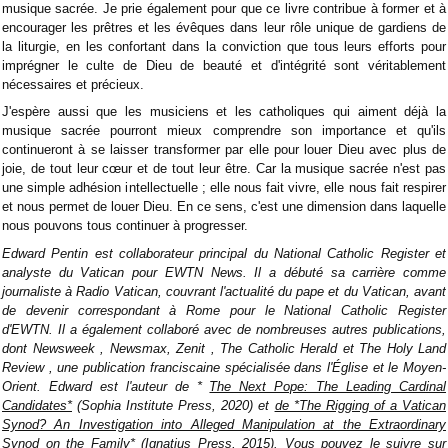
musique sacrée. Je prie également pour que ce livre contribue à former et à
encourager les prêtres et les évêques dans leur rôle unique de gardiens de
la liturgie, en les confortant dans la conviction que tous leurs efforts pour
imprégner le culte de Dieu de beauté et d'intégrité sont véritablement
nécessaires et précieux.
J'espère aussi que les musiciens et les catholiques qui aiment déjà la
musique sacrée pourront mieux comprendre son importance et qu'ils
continueront à se laisser transformer par elle pour louer Dieu avec plus de
joie, de tout leur cœur et de tout leur être. Car la musique sacrée n'est pas
une simple adhésion intellectuelle ; elle nous fait vivre, elle nous fait respirer
et nous permet de louer Dieu. En ce sens, c'est une dimension dans laquelle
nous pouvons tous continuer à progresser.
Edward
Pentin est collaborateur principal du National Catholic Register et
analyste du Vatican pour EWTN News. Il a débuté sa carrière comme
journaliste à Radio Vatican, couvrant l'actualité du pape et du Vatican, avant
de devenir correspondant à Rome pour le National Catholic Register
d'EWTN. Il a également collaboré avec de nombreuses autres publications,
dont
Newsweek
,
Newsmax,
Zenit
,
The Catholic Herald
et
The Holy Land
Review
, une publication franciscaine spécialisée dans l'Église et le Moyen-
Orient. Edward est l'auteur de *
The Next Pope: The Leading Cardinal
Candidates*
(Sophia Institute Press, 2020) et
de *The Rigging of a Vatican
Synod? An Investigation into Alleged Manipulation at the Extraordinary
Synod on the Family*
(Ignatius Press, 2015). Vous pouvez le suivre sur