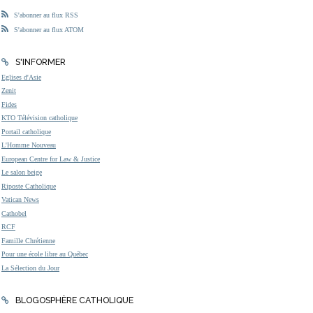
S'abonner au flux RSS
S'abonner au flux ATOM
S'INFORMER
Eglises d'Asie
Zenit
Fides
KTO Télévision catholique
Portail catholique
L'Homme Nouveau
European Centre for Law & Justice
Le salon beige
Riposte Catholique
Vatican News
Cathobel
RCF
Famille Chrétienne
Pour une école libre au Québec
La Sélection du Jour
BLOGOSPHÈRE CATHOLIQUE