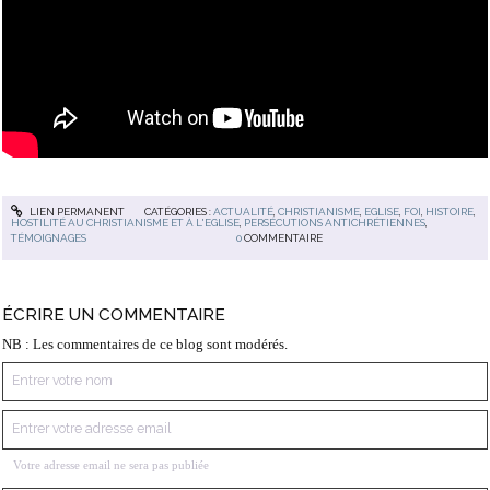
LIEN PERMANENT
CATÉGORIES :
ACTUALITÉ
,
CHRISTIANISME
,
EGLISE
,
FOI
,
HISTOIRE
,
HOSTILITÉ AU CHRISTIANISME ET À L'EGLISE
,
PERSÉCUTIONS ANTICHRÉTIENNES
,
TÉMOIGNAGES
0
COMMENTAIRE
ÉCRIRE UN COMMENTAIRE
NB : Les commentaires de ce blog sont modérés.
Votre adresse email ne sera pas publiée