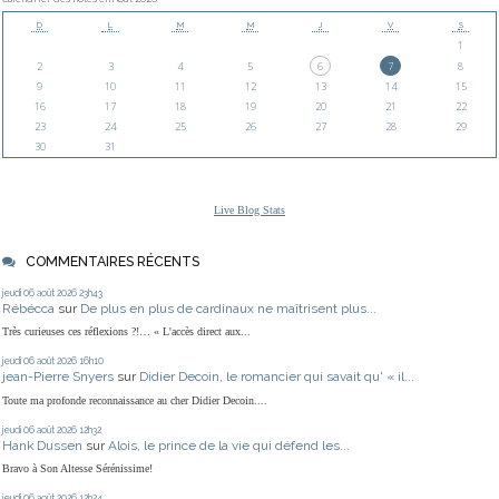
D
L
M
M
J
V
S
1
2
3
4
5
6
7
8
9
10
11
12
13
14
15
16
17
18
19
20
21
22
23
24
25
26
27
28
29
30
31
Live Blog Stats
COMMENTAIRES RÉCENTS
jeudi 06
août 2026
23h43
Rébécca
sur
De plus en plus de cardinaux ne maîtrisent plus...
Très curieuses ces réflexions ?!… « L'accès direct aux...
jeudi 06
août 2026
16h10
jean-Pierre Snyers
sur
Didier Decoin, le romancier qui savait qu' « il...
Toute ma profonde reconnaissance au cher Didier Decoin....
jeudi 06
août 2026
12h32
Hank Dussen
sur
Alois, le prince de la vie qui défend les...
Bravo à Son Altesse Sérénissime!
jeudi 06
août 2026
12h24