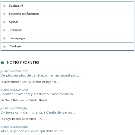
Spiritualité
Structures ecclésiastiques
Synode
Techniques
Témoignages
Théologie
NOTES RÉCENTES
jeudi 06
août 2026
10h22
De plus en plus de cardinaux ne maîtrisent plus...
D' InfoVaticana : Une Église sans langage : de...
jeudi 06
août 2026
10h08
Comment Amnesty s'est retournée contre la...
De David Hahn sur le Catholic Herald :...
jeudi 06
août 2026
09h58
L’« invasion » de migrants à Ceuta divise les...
D' Edgar Beltrán sur le Pillar : L’«...
jeudi 06
août 2026
09h41
Alois, le prince de la vie qui défend les...