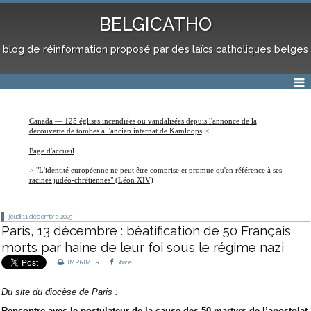
BELGICATHO
blog de réinformation proposé par des laïcs catholiques belges
Canada — 125 églises incendiées ou vandalisées depuis l'annonce de la
découverte de tombes à l'ancien internat de Kamloops
Page d'accueil
"L'identité européenne ne peut être comprise et promue qu'en référence à ses
racines judéo-chrétiennes" (Léon XIV)
jeudi 11
décembre 2025
Paris, 13 décembre : béatification de 50 Français
morts par haine de leur foi sous le régime nazi
IMPRIMER
Share
Du
site du diocèse de Paris
:
Rencontre avec le postulateur de la cause des 50 martyrs de l’apostolat