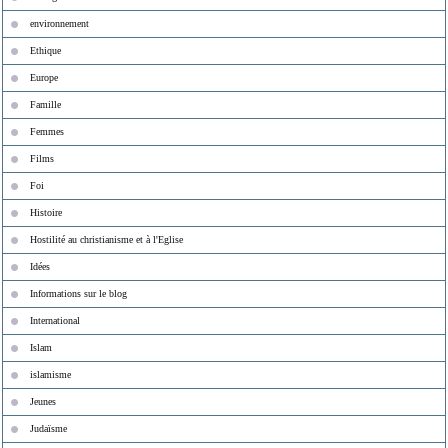
environnement
Ethique
Europe
Famille
Femmes
Films
Foi
Histoire
Hostilité au christianisme et à l'Eglise
Idées
Informations sur le blog
International
Islam
islamisme
Jeunes
Judaïsme