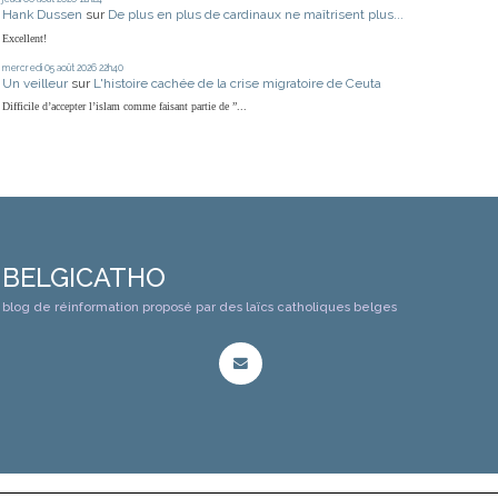
Hank Dussen
sur
De plus en plus de cardinaux ne maîtrisent plus...
Excellent!
mercredi 05
août 2026
22h40
Un veilleur
sur
L'histoire cachée de la crise migratoire de Ceuta
Difficile d’accepter l’islam comme faisant partie de ”...
BELGICATHO
blog de réinformation proposé par des laïcs catholiques belges