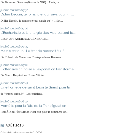
De Tommaso Scandroglio sur la NBQ : Alois, le...
jeudi 06
août 2026
09h32
Didier Decoin, le romancier qui savait qu' « il...
Didier Decoin, le romancier qui savait qu' « il fait...
jeudi 06
août 2026
09h20
L’Eucharistie et la Liturgie des Heures sont le...
LÉON XIV AUDIENCE GÉNÉRALE...
jeudi 06
août 2026
09h15
Mais c'est quoi, l’« état de nécessité » ?
De Roberto de Mattei sur Corrispondenza Romana :...
jeudi 06
août 2026
09h08
L'offensive chinoise à l'exportation transforme...
De Marco Respinti sur Bitter Winter :...
jeudi 06
août 2026
08h47
Une homélie de saint Léon le Grand pour la...
de "jeunes-catho.fr" : Les chrétiens...
jeudi 06
août 2026
08h47
Homélie pour la fête de la Transfiguration
Homélie du Père Simon Noël osb pour le dimanche de...
AOÛT 2026
Calendrier des notes en Août 2026