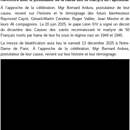
À l’approche de la célébration, Mgr Bernard Ardura, postulateur de leur
cause, revient sur l’histoire et le témoignage des futurs bienheureux
Raymond Cayré, Gérard-Martin Cendrier, Roger Vallée, Jean Mestre et de
leurs 46 compagnons.
Le 20 juin 2025, le pape Léon XIV a signé un décret
du dicastère des Causes des saints reconnaissant le martyre de 50
Français morts par haine de leur foi sous le régime nazi en 1944 et 1945.
La messe de béatification aura lieu le samedi 13 décembre 2025 à Notre-
Dame de Paris. À l’approche de la célébration, Mgr Bernard Ardura,
postulateur de leur cause, revient sur leur histoire et leur témoignage.