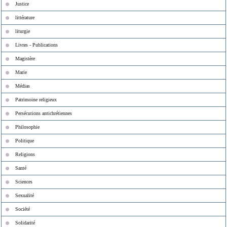
Justice
littérature
liturgie
Livres - Publications
Magistère
Marie
Médias
Patrimoine religieux
Persécutions antichrétiennes
Philosophie
Politique
Religions
Santé
Sciences
Sexualité
Société
Solidarité