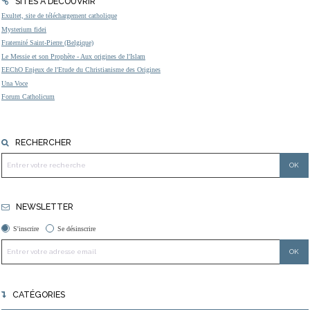
SITES À DÉCOUVRIR
Exultet, site de téléchargement catholique
Mysterium fidei
Fraternité Saint-Pierre (Belgique)
Le Messie et son Prophète - Aux origines de l'Islam
EEChO Enjeux de l'Etude du Christianisme des Origines
Una Voce
Forum Catholicum
RECHERCHER
NEWSLETTER
S'inscrire
Se désinscrire
CATÉGORIES