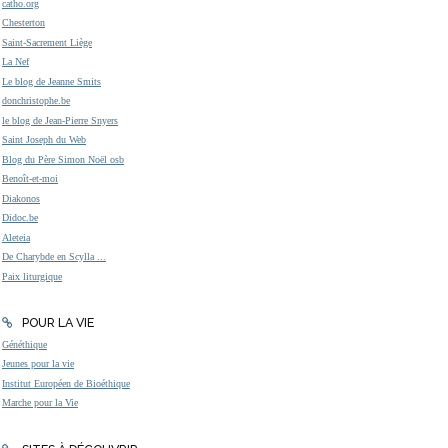
catho.org
Chesterton
Saint-Sacrement Liège
La Nef
Le blog de Jeanne Smits
donchristophe.be
le blog de Jean-Pierre Snyers
Saint Joseph du Web
Blog du Père Simon Noël osb
Benoît-et-moi
Diakonos
Didoc.be
Aleteia
De Charybde en Scylla ...
Paix liturgique
POUR LA VIE
Généthique
Jeunes pour la vie
Institut Européen de Bioéthique
Marche pour la Vie