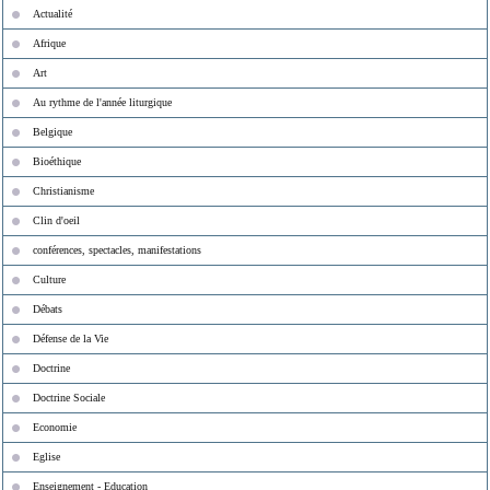
Actualité
Afrique
Art
Au rythme de l'année liturgique
Belgique
Bioéthique
Christianisme
Clin d'oeil
conférences, spectacles, manifestations
Culture
Débats
Défense de la Vie
Doctrine
Doctrine Sociale
Economie
Eglise
Enseignement - Education