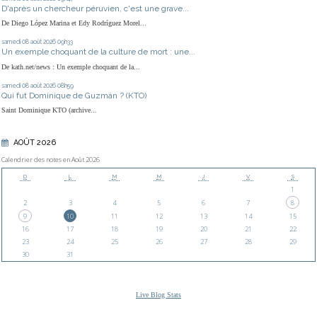
D'après un chercheur péruvien, c'est une grave...
De Diego López Marina et Edy Rodríguez Morel...
samedi 08
août 2026
09h33
Un exemple choquant de la culture de mort : une...
De kath.net/news : Un exemple choquant de la...
samedi 08
août 2026
08h59
Qui fut Dominique de Guzmán ? (KTO)
Saint Dominique KTO (archive...
AOÛT 2026
Calendrier des notes en Août 2026
D
L
M
M
J
V
S
1
2
3
4
5
6
7
8
9
10
11
12
13
14
15
16
17
18
19
20
21
22
23
24
25
26
27
28
29
30
31
Live Blog Stats