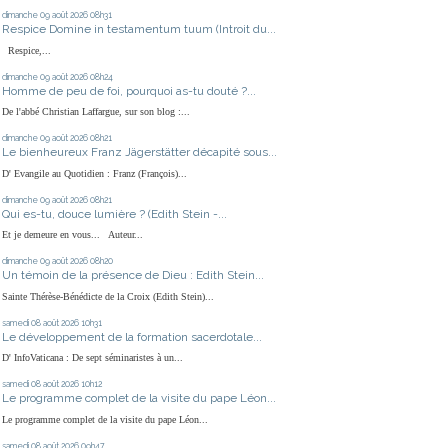
dimanche 09
août 2026
08h31
Respice Domine in testamentum tuum (Introit du...
Respice,...
dimanche 09
août 2026
08h24
Homme de peu de foi, pourquoi as-tu douté ?...
De l'abbé Christian Laffargue, sur son blog :...
dimanche 09
août 2026
08h21
Le bienheureux Franz Jägerstätter décapité sous...
D' Evangile au Quotidien : Franz (François)...
dimanche 09
août 2026
08h21
Qui es-tu, douce lumière ? (Edith Stein -...
Et je demeure en vous... Auteur...
dimanche 09
août 2026
08h20
Un témoin de la présence de Dieu : Edith Stein...
Sainte Thérèse-Bénédicte de la Croix (Edith Stein)...
samedi 08
août 2026
10h31
Le développement de la formation sacerdotale...
D' InfoVaticana : De sept séminaristes à un...
samedi 08
août 2026
10h12
Le programme complet de la visite du pape Léon...
Le programme complet de la visite du pape Léon...
samedi 08
août 2026
09h47