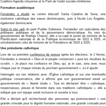
Coalition Agenda citoyenne et le Parti de l'unité sociale-chrétienne.
Formation académique
Fernández a étudié
au centre éducatif Santa Catalina de Sena, une
institution catholique des sœurs dominicaines, puis à l'école Los Ángeles,
également dominicaine.
Selon le site web
du parti Pueblo Soberano, Fernández est spécialiste des
politiques publiques et de la gouvernance démocratique. Au sein du
gouvernement de Rodrigo Chaves, elle a occupé le poste de ministre de la
Planification nationale et de la Politique économique de 2022 à 2025, et
simultanément celui de ministre de la Présidence de 2024 à 2025.
Une présidente catholique
Lors de sa première
conférence de presse
après les élections, le 2 février,
Fernández a remercié « Dieu et le peuple costaricien » pour les résultats du
scrutin. « Je place ma confiance en Dieu, qui, je le sais, sera avec nous
chaque jour et chaque minute du prochain gouvernement », a-t-il ajouté.
Interrogée sur ses relations avec l'Église catholique et sur une éventuelle
politique conservatrice, elle a affirmé que son gouvernement serait un
gouvernement de « liberté totale ». Tout en déclarant être « catholique,
respectueuse, pieuse et fervente dans ses traditions catholiques », elle a
indiqué que son équipe serait inclusive et ouverte à tous.
Elle a déclaré qu'il rechercherait des personnes qui promouvraient « une
grande croisade pour la dignité humaine nationale, une grande croisade pour