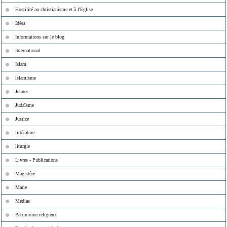
Hostilité au christianisme et à l'Eglise
Idées
Informations sur le blog
International
Islam
islamisme
Jeunes
Judaïsme
Justice
littérature
liturgie
Livres - Publications
Magistère
Marie
Médias
Patrimoine religieux