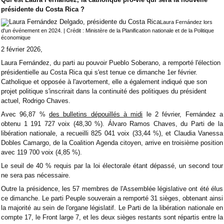
présidente du Costa Rica ?
Laura Fernández lors
d'un événement en 2024. | Crédit : Ministère de la Planification nationale et de la Politique
économique
2 février 2026,
Laura Fernández, du parti au pouvoir Pueblo Soberano, a remporté l'élection
présidentielle au Costa Rica qui s'est tenue ce dimanche 1er février.
Catholique et opposée à l'avortement, elle a également indiqué que son
projet politique s'inscrirait dans la continuité des politiques du président
actuel, Rodrigo Chaves.
Avec 96,87 %
des bulletins dépouillés à midi
le 2 février, Fernández a
obtenu 1 191 727 voix (48,30 %). Álvaro Ramos Chaves, du Parti de la
libération nationale, a recueilli 825 041 voix (33,44 %), et Claudia Vanessa
Dobles Camargo, de la Coalition Agenda citoyen, arrive en troisième position
avec 119 700 voix (4,85 %).
Le seuil de 40 % requis par la loi électorale étant dépassé, un second tour
ne sera pas nécessaire.
Outre la présidence, les 57 membres de l'Assemblée législative ont été élus
ce dimanche. Le parti Peuple souverain a remporté 31 sièges, obtenant ainsi
la majorité au sein de l'organe législatif. Le Parti de la libération nationale en
compte 17, le Front large 7, et les deux sièges restants sont répartis entre la