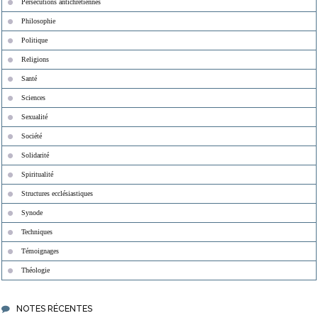
Persécutions antichrétiennes
Philosophie
Politique
Religions
Santé
Sciences
Sexualité
Société
Solidarité
Spiritualité
Structures ecclésiastiques
Synode
Techniques
Témoignages
Théologie
NOTES RÉCENTES