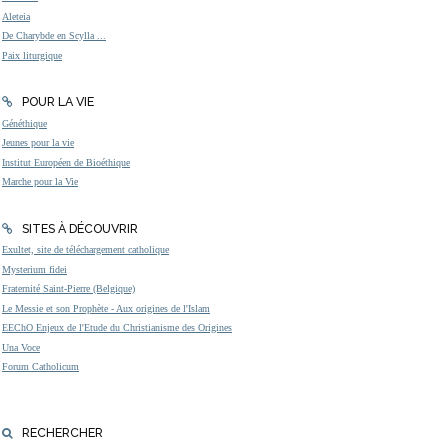
Aleteia
De Charybde en Scylla ...
Paix liturgique
POUR LA VIE
Généthique
Jeunes pour la vie
Institut Européen de Bioéthique
Marche pour la Vie
SITES À DÉCOUVRIR
Exultet, site de téléchargement catholique
Mysterium fidei
Fraternité Saint-Pierre (Belgique)
Le Messie et son Prophète - Aux origines de l'Islam
EEChO Enjeux de l'Etude du Christianisme des Origines
Una Voce
Forum Catholicum
RECHERCHER