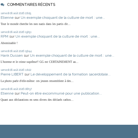
COMMENTAIRES RÉCENTS
samedi 08
août 2026
21h25
Etienne
sur
Un exemple choquant de la culture de mort : une...
Tout le monde cherche les neo nazis dans les partis dit...
samedi 08
août 2026
19h51
RPM
sur
Un exemple choquant de la culture de mort : une...
Abominable !
samedi 08
août 2026
15h44
Hank Dussen
sur
Un exemple choquant de la culture de mort : une...
L'horreur et le crime suprême!! GG est CERTAINEMENT au...
samedi 08
août 2026
11h22
Pierre LIBERT
sur
Le développement de la formation sacerdotale...
La photo parle d'elle-même: ces jeunes ressemblent à des...
samedi 08
août 2026
08h37
Etienne
sur
Peut-on être excommunié pour une publication...
Quant aux déclarations en sens divers des déclarés cathos...