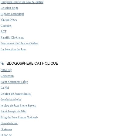
European Centre for Law & Justice
Le salon beige
Riposte Catholique
Vatican News
Cathobel
RCF
Famille Chrétienne
Pour une école libre au Québec
La Sélection du Jour
BLOGOSPHÈRE CATHOLIQUE
catho.org
Chesterton
Saint-Sacrement Liège
La Nef
Le blog de Jeanne Smits
donchristophe.be
le blog de Jean-Pierre Snyers
Saint Joseph du Web
Blog du Père Simon Noël osb
Benoît-et-moi
Diakonos
Didoc.be