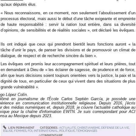
qu'aux députés élus.
« Nous reconnaissons, en ce moment, non seulement l’aboutissement d’un
processus électoral, mais aussi le début d’une tâche exigeante et empreinte
de haute responsabilité : servir la nation tout entière, dans sa diversité
d’opinions, de sensibilités et de réalités sociales », ont déclaré les évêques.
Ils ont indiqué que ceux qui prendront bientôt leurs fonctions auront « la
tâche d’unir le pays, de panser les divisions et de promouvoir un climat de
dialogue, de respect et de recherche sincère du bien ».
Les évêques ont promis leur accompagnement spirituel et leurs prières, tout
en demandant à Dieu de « les éclairer de sagesse, de prudence et de force,
afin que leurs décisions soient toujours orientées vers la justice, la paix et la
dignité de tous, en particulier de ceux qui vivent dans des situations de plus
grande vulnérabilité ».
ego López Colín.
plômé en journalisme de l'École Carlos Septién García, je possède une
périence en communication institutionnelle religieuse. Depuis 2016, j'écris
r des médias numériques et, depuis 2018, je couvre l'actualité catholique au
xique pour la chaîne d'information EWTN. Je suis correspondant pour ACI
ensa au Mexique depuis 2023.
LIEN PERMANENT
CATÉGORIES :
ACTUALITÉ
,
CHRISTIANISME
,
DÉFENSE DE LA VIE
,
EGLISE
,
FEMMES
,
FOI
,
INTERNATIONAL
,
POLITIQUE
,
TÉMOIGNAGES
0
COMMENTAIRE