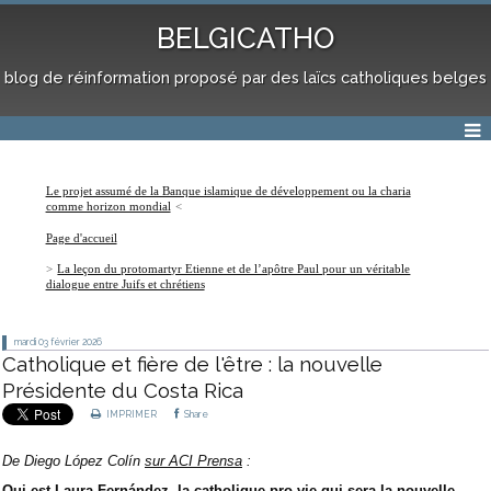
BELGICATHO
blog de réinformation proposé par des laïcs catholiques belges
Le projet assumé de la Banque islamique de développement ou la charia
comme horizon mondial
Page d'accueil
La leçon du protomartyr Etienne et de l’apôtre Paul pour un véritable
dialogue entre Juifs et chrétiens
mardi 03
février 2026
Catholique et fière de l'être : la nouvelle
Présidente du Costa Rica
IMPRIMER
Share
De
Diego López Colín
sur ACI Prensa
:
Qui est Laura Fernández, la catholique pro-vie qui sera la nouvelle