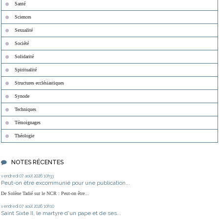
Santé
Sciences
Sexualité
Société
Solidarité
Spiritualité
Structures ecclésiastiques
Synode
Techniques
Témoignages
Théologie
NOTES RÉCENTES
vendredi 07
août 2026
10h33
Peut-on être excommunié pour une publication...
De Solène Tadié sur le NCR : Peut-on être...
vendredi 07
août 2026
10h10
Saint Sixte II, le martyre d'un pape et de ses...