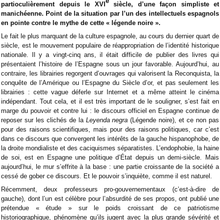
e
partioculièrement depuis le XVI
siècle, d’une façon simpliste et
manichéenne. Point de la situation par l’un des intellectuels espagnols
en pointe contre le mythe de cette « légende noire ».
Le fait le plus marquant de la culture espagnole, au cours du dernier quart de
siècle, est le mouvement populaire de réappropriation de l’identité historique
nationale. Il y a vingt-cinq ans, il était difficile de publier des livres qui
présentaient l’histoire de l’Espagne sous un jour favorable. Aujourd’hui, au
contraire, les librairies regorgent d’ouvrages qui valorisent la Reconquista, la
conquête de l’Amérique ou l’Espagne du Siècle d’or, et pas seulement les
librairies : cette vague déferle sur Internet et a même atteint le cinéma
indépendant. Tout cela, et il est très important de le souligner, s’est fait en
marge du pouvoir et contre lui : le discours officiel en Espagne continue de
reposer sur les clichés de la
Leyenda negra
(Légende noire), et ce non pas
pour des raisons scientifiques, mais pour des raisons politiques, car c’est
dans ce discours que convergent les intérêts de la gauche hispanophobe, de
la droite mondialiste et des caciquismes séparatistes. L’endophobie, la haine
de soi, est en Espagne une politique d’État depuis un demi-siècle. Mais
aujourd’hui, le mur s’effrite à la base : une partie croissante de la société a
cessé de gober ce discours. Et le pouvoir s’inquiète, comme il est naturel.
Récemment, deux professeurs pro-gouvernementaux (c’est-à-dire de
gauche), dont l’un est célèbre pour l’absurdité de ses propos, ont publié une
prétendue « étude » sur le poids croissant de ce patriotisme
historiographique, phénomène qu’ils jugent avec la plus grande sévérité et