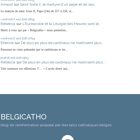
vendredi 07
août 2026
10h53
Arnaud
sur
Saint Sixte II, le martyre d'un pape et de ses...
Le martyre de saint Sixte II, Pape (24e) de 257 à 258, et...
vendredi 07
août 2026
08h35
Rébécca
sur
L’Eucharistie et la Liturgie des Heures sont le...
Merci à vous qui par « Belgicatho » nous permettez...
vendredi 07
août 2026
07h54
Etienne
sur
De plus en plus de cardinaux ne maîtrisent plus...
Personne ne vient prétendre que le catéchisme et les...
jeudi 06
août 2026
23h43
Rébécca
sur
De plus en plus de cardinaux ne maîtrisent plus...
Très curieuses ces réflexions ?!… « L'accès direct aux...
BELGICATHO
blog de réinformation proposé par des laïcs catholiques belges