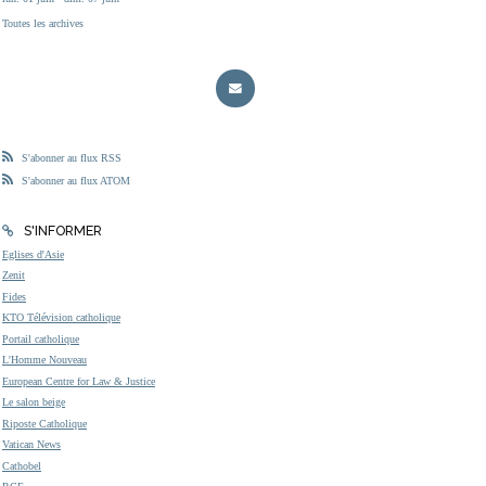
Toutes les archives
S'abonner au flux RSS
S'abonner au flux ATOM
S'INFORMER
Eglises d'Asie
Zenit
Fides
KTO Télévision catholique
Portail catholique
L'Homme Nouveau
European Centre for Law & Justice
Le salon beige
Riposte Catholique
Vatican News
Cathobel