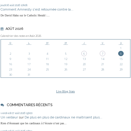
jeudi 06
août 2026
10h08
Comment Amnesty s'est retournée contre la...
De David Hahn sur le Catholic Herald :...
AOÛT 2026
Calendrier des notes en Août 2026
D
L
M
M
J
V
S
1
2
3
4
5
6
7
8
9
10
11
12
13
14
15
16
17
18
19
20
21
22
23
24
25
26
27
28
29
30
31
Live Blog Stats
COMMENTAIRES RÉCENTS
vendredi 07
août 2026
15h00
Un veilleur
sur
De plus en plus de cardinaux ne maîtrisent plus...
Rien d’étonnant que les cardinaux à l’écoute n’ont pas...