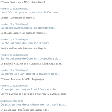
D'Ermes Dovico sur la NBQ : Saint Sixte II,...
vendredi 07
août 2026
09h50
Les 200 martyrs du monastère de Cardena
Du site "1000 raisons de croire" :...
vendredi 07
août 2026
09h37
La facilité avec laquelle les stéréotypes...
De OIDAC Europe : Les suites de l'horrible...
vendredi 07
août 2026
09h22
Sainte Julienne de Cornillon (7 août)
Henri et de Frescinde, habitants du village de...
vendredi 07
août 2026
09h20
Sainte Julienne de Cornillon, promotrice du...
De BENOÎT XVI, lors de l' AUDIENCE GÉNÉRALE du m...
vendredi 07
août 2026
09h16
La physique quantique et le mystère de la...
D'Edward Pentin sur le NCR : La physique...
vendredi 07
août 2026
08h57
"Chers jeunes : aujourd’hui, l’Europe et le...
VISITE PASTORALE DU PAPE LÉON XIV À SANTA MARIA...
jeudi 06
août 2026
10h22
De plus en plus de cardinaux ne maîtrisent plus...
D' InfoVaticana : Une Église sans langage : de...