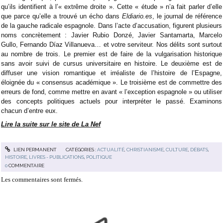
qu’ils identifient à l’« extrême droite ». Cette « étude » n’a fait parler d’elle
que parce qu’elle a trouvé un écho dans
Eldiario.es
, le journal de référence
de la gauche radicale espagnole. Dans l’acte d’accusation, figurent plusieurs
noms concrètement : Javier Rubio Donzé, Javier Santamarta, Marcelo
Gullo, Fernando Díaz Villanueva… et votre serviteur. Nos délits sont surtout
au nombre de trois. Le premier est de faire de la vulgarisation historique
sans avoir suivi de cursus universitaire en histoire. Le deuxième est de
diffuser une vision romantique et irréaliste de l’histoire de l’Espagne,
éloignée du « consensus académique ». Le troisième est de commettre des
erreurs de fond, comme mettre en avant « l’exception espagnole » ou utiliser
des concepts politiques actuels pour interpréter le passé. Examinons
chacun d’entre eux.
Lire la suite sur le site de La Nef
LIEN PERMANENT
CATÉGORIES :
ACTUALITÉ
,
CHRISTIANISME
,
CULTURE
,
DÉBATS
,
HISTOIRE
,
LIVRES - PUBLICATIONS
,
POLITIQUE
0
COMMENTAIRE
Les commentaires sont fermés.