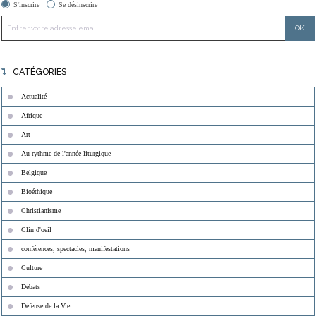
S'inscrire
Se désinscrire
CATÉGORIES
Actualité
Afrique
Art
Au rythme de l'année liturgique
Belgique
Bioéthique
Christianisme
Clin d'oeil
conférences, spectacles, manifestations
Culture
Débats
Défense de la Vie