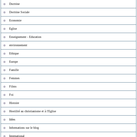
Doctrine
Doctrine Sociale
Economie
Eglise
Enseignement - Education
environnement
Ethique
Europe
Famille
Femmes
Films
Foi
Histoire
Hostilité au christianisme et à l'Eglise
Idées
Informations sur le blog
International