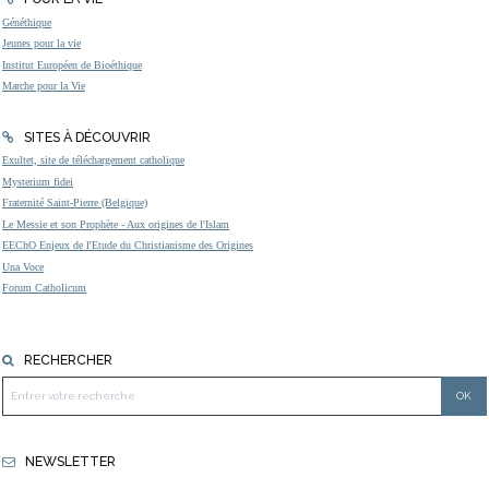
Généthique
Jeunes pour la vie
Institut Européen de Bioéthique
Marche pour la Vie
SITES À DÉCOUVRIR
Exultet, site de téléchargement catholique
Mysterium fidei
Fraternité Saint-Pierre (Belgique)
Le Messie et son Prophète - Aux origines de l'Islam
EEChO Enjeux de l'Etude du Christianisme des Origines
Una Voce
Forum Catholicum
RECHERCHER
NEWSLETTER