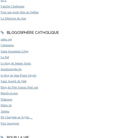
RCF
Famille Chrétienne
Pour une école libre au Québec
La Sélection du Jour
BLOGOSPHÈRE CATHOLIQUE
catho.org
Chesterton
Saint-Sacrement Liège
La Nef
Le blog de Jeanne Smits
donchristophe.be
le blog de Jean-Pierre Snyers
Saint Joseph du Web
Blog du Père Simon Noël osb
Benoît-et-moi
Diakonos
Didoc.be
Aleteia
De Charybde en Scylla ...
Paix liturgique
POUR LA VIE