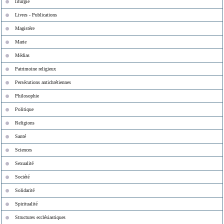
liturgie
Livres - Publications
Magistère
Marie
Médias
Patrimoine religieux
Persécutions antichrétiennes
Philosophie
Politique
Religions
Santé
Sciences
Sexualité
Société
Solidarité
Spiritualité
Structures ecclésiastiques