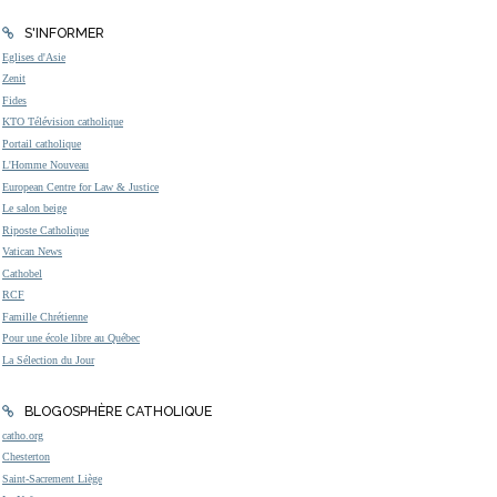
S'INFORMER
Eglises d'Asie
Zenit
Fides
KTO Télévision catholique
Portail catholique
L'Homme Nouveau
European Centre for Law & Justice
Le salon beige
Riposte Catholique
Vatican News
Cathobel
RCF
Famille Chrétienne
Pour une école libre au Québec
La Sélection du Jour
BLOGOSPHÈRE CATHOLIQUE
catho.org
Chesterton
Saint-Sacrement Liège