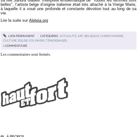
sa fille Sandra Gabelli. Interprète emblématique de "Toutes les femmes sont
belles", l’artiste belge d’origine italienne était très attaché à la Vierge Marie,
à laquelle il a voué une profonde et constante dévotion tout au long de sa
vie.
Lire la suite sur
Aleteia.org
LIEN PERMANENT
CATÉGORIES :
ACTUALITÉ
,
ART
,
BELGIQUE
,
CHRISTIANISME
,
CULTURE
,
EGLISE
,
FOI
,
MARIE
,
TÉMOIGNAGES
0
COMMENTAIRE
Les commentaires sont fermés.
À PROPOS