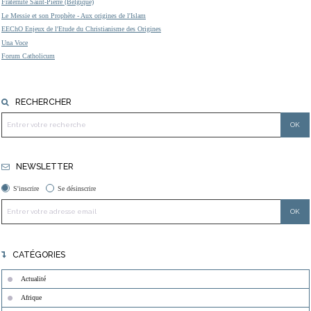
Fraternité Saint-Pierre (Belgique)
Le Messie et son Prophète - Aux origines de l'Islam
EEChO Enjeux de l'Etude du Christianisme des Origines
Una Voce
Forum Catholicum
RECHERCHER
NEWSLETTER
S'inscrire
Se désinscrire
CATÉGORIES
Actualité
Afrique