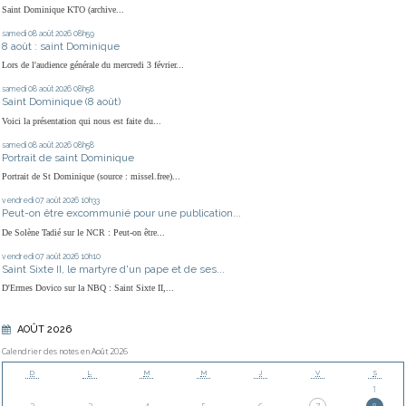
Saint Dominique KTO (archive...
samedi 08
août 2026
08h59
8 août : saint Dominique
Lors de l'audience générale du mercredi 3 février...
samedi 08
août 2026
08h58
Saint Dominique (8 août)
Voici la présentation qui nous est faite du...
samedi 08
août 2026
08h58
Portrait de saint Dominique
Portrait de St Dominique (source : missel.free)...
vendredi 07
août 2026
10h33
Peut-on être excommunié pour une publication...
De Solène Tadié sur le NCR : Peut-on être...
vendredi 07
août 2026
10h10
Saint Sixte II, le martyre d'un pape et de ses...
D'Ermes Dovico sur la NBQ : Saint Sixte II,...
AOÛT 2026
Calendrier des notes en Août 2026
D
L
M
M
J
V
S
1