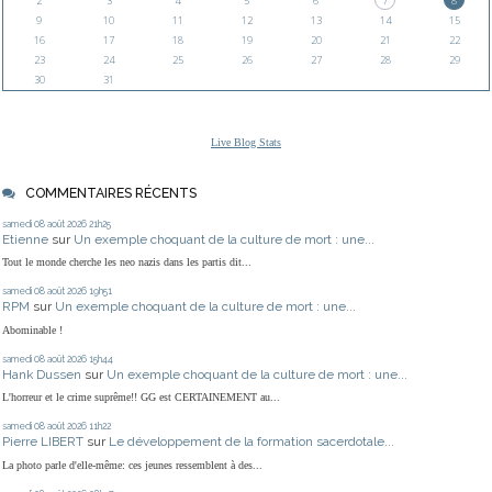
2
3
4
5
6
7
8
9
10
11
12
13
14
15
16
17
18
19
20
21
22
23
24
25
26
27
28
29
30
31
Live Blog Stats
COMMENTAIRES RÉCENTS
samedi 08
août 2026
21h25
Etienne
sur
Un exemple choquant de la culture de mort : une...
Tout le monde cherche les neo nazis dans les partis dit...
samedi 08
août 2026
19h51
RPM
sur
Un exemple choquant de la culture de mort : une...
Abominable !
samedi 08
août 2026
15h44
Hank Dussen
sur
Un exemple choquant de la culture de mort : une...
L'horreur et le crime suprême!! GG est CERTAINEMENT au...
samedi 08
août 2026
11h22
Pierre LIBERT
sur
Le développement de la formation sacerdotale...
La photo parle d'elle-même: ces jeunes ressemblent à des...