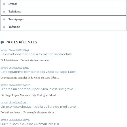
Synode
Techniques
Témoignages
Théologie
NOTES RÉCENTES
samedi 08
août 2026
10h31
Le développement de la formation sacerdotale...
D' InfoVaticana : De sept séminaristes à un...
samedi 08
août 2026
10h12
Le programme complet de la visite du pape Léon...
Le programme complet de la visite du pape Léon...
samedi 08
août 2026
09h47
D'après un chercheur péruvien, c'est une grave...
De Diego López Marina et Edy Rodríguez Morel...
samedi 08
août 2026
09h33
Un exemple choquant de la culture de mort : une...
De kath.net/news : Un exemple choquant de la...
samedi 08
août 2026
08h59
Qui fut Dominique de Guzmán ? (KTO)