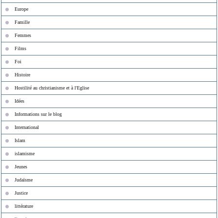
Europe
Famille
Femmes
Films
Foi
Histoire
Hostilité au christianisme et à l'Eglise
Idées
Informations sur le blog
International
Islam
islamisme
Jeunes
Judaïsme
Justice
littérature