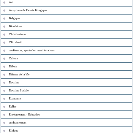
Art
Au rythme de l'année liturgique
Belgique
Bioéthique
Christianisme
Clin d'oeil
conférences, spectacles, manifestations
Culture
Débats
Défense de la Vie
Doctrine
Doctrine Sociale
Economie
Eglise
Enseignement - Education
environnement
Ethique