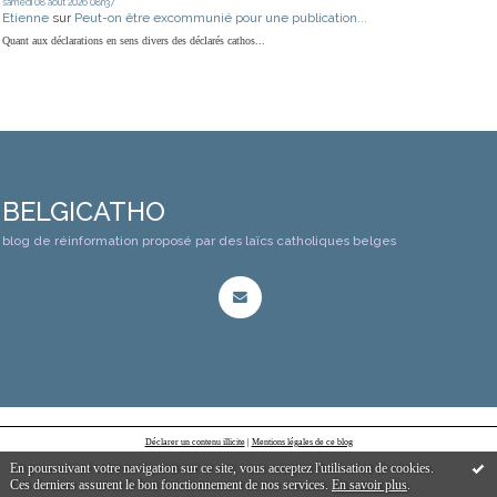
samedi 08
août 2026
08h37
Etienne
sur
Peut-on être excommunié pour une publication...
Quant aux déclarations en sens divers des déclarés cathos...
BELGICATHO
blog de réinformation proposé par des laïcs catholiques belges
Déclarer un contenu illicite
|
Mentions légales de ce blog
En poursuivant votre navigation sur ce site, vous acceptez l'utilisation de cookies.
Ces derniers assurent le bon fonctionnement de nos services.
En savoir plus
.