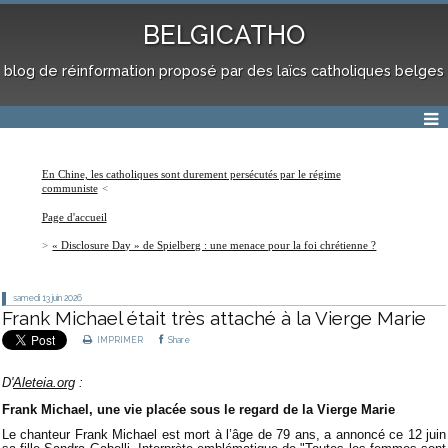
BELGICATHO
blog de réinformation proposé par des laïcs catholiques belges
En Chine, les catholiques sont durement persécutés par le régime
communiste
Page d'accueil
« Disclosure Day » de Spielberg : une menace pour la foi chrétienne ?
samedi 13
juin 2026
Frank Michael était très attaché à la Vierge Marie
IMPRIMER
Share
D'
Aleteia.org
:
Frank Michael, une vie placée sous le regard de la Vierge Marie
Le chanteur Frank Michael est mort à l’âge de 79 ans, a annoncé ce 12 juin