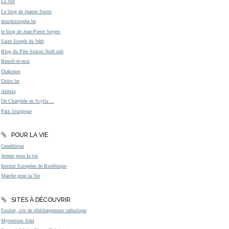
La Nef
Le blog de Jeanne Smits
donchristophe.be
le blog de Jean-Pierre Snyers
Saint Joseph du Web
Blog du Père Simon Noël osb
Benoît-et-moi
Diakonos
Didoc.be
Aleteia
De Charybde en Scylla ...
Paix liturgique
POUR LA VIE
Généthique
Jeunes pour la vie
Institut Européen de Bioéthique
Marche pour la Vie
SITES À DÉCOUVRIR
Exultet, site de téléchargement catholique
Mysterium fidei