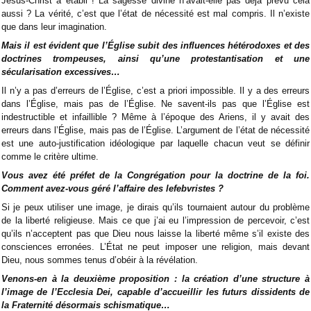
Jésus-Christ a établi ! La sagesse divine n’avait-elle pas déjà prévu cela
aussi ? La vérité, c’est que l’état de nécessité est mal compris. Il n’existe
que dans leur imagination.
Mais il est évident que l’Église subit des influences hétérodoxes et des
doctrines trompeuses, ainsi qu’une protestantisation et une
sécularisation excessives…
Il n’y a pas d’erreurs de l’Église, c’est a priori impossible. Il y a des erreurs
dans l’Église, mais pas de l’Église. Ne savent-ils pas que l’Église est
indestructible et infaillible ? Même à l’époque des Ariens, il y avait des
erreurs dans l’Église, mais pas de l’Église. L’argument de l’état de nécessité
est une auto-justification idéologique par laquelle chacun veut se définir
comme le critère ultime.
Vous avez été préfet de la Congrégation pour la doctrine de la foi.
Comment avez-vous géré l’affaire des lefebvristes ?
Si je peux utiliser une image, je dirais qu’ils tournaient autour du problème
de la liberté religieuse. Mais ce que j’ai eu l’impression de percevoir, c’est
qu’ils n’acceptent pas que Dieu nous laisse la liberté même s’il existe des
consciences erronées. L’État ne peut imposer une religion, mais devant
Dieu, nous sommes tenus d’obéir à la révélation.
Venons-en à la deuxième proposition : la création d’une structure à
l’image de l’Ecclesia Dei, capable d’accueillir les futurs dissidents de
la Fraternité désormais schismatique…