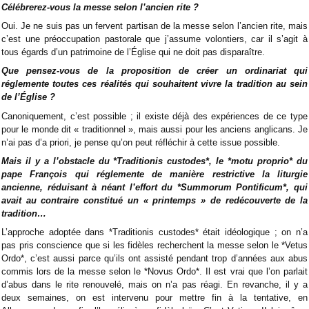
Célébrerez-vous la messe selon l’ancien rite ?
Oui. Je ne suis pas un fervent partisan de la messe selon l’ancien rite, mais
c’est une préoccupation pastorale que j’assume volontiers, car il s’agit à
tous égards d’un patrimoine de l’Église qui ne doit pas disparaître.
Que pensez-vous de la proposition de créer un ordinariat qui
réglemente toutes ces réalités qui souhaitent vivre la tradition au sein
de l’Église ?
Canoniquement, c’est possible ; il existe déjà des expériences de ce type
pour le monde dit « traditionnel », mais aussi pour les anciens anglicans. Je
n’ai pas d’a priori, je pense qu’on peut réfléchir à cette issue possible.
Mais il y a l’obstacle du *Traditionis custodes*, le *motu proprio* du
pape François qui réglemente de manière restrictive la liturgie
ancienne, réduisant à néant l’effort du *Summorum Pontificum*, qui
avait au contraire constitué un « printemps » de redécouverte de la
tradition…
L’approche adoptée dans *Traditionis custodes* était idéologique ; on n’a
pas pris conscience que si les fidèles recherchent la messe selon le *Vetus
Ordo*, c’est aussi parce qu’ils ont assisté pendant trop d’années aux abus
commis lors de la messe selon le *Novus Ordo*. Il est vrai que l’on parlait
d’abus dans le rite renouvelé, mais on n’a pas réagi. En revanche, il y a
deux semaines, on est intervenu pour mettre fin à la tentative, en