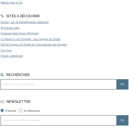
Marche pour la Vie
SITES À DÉCOUVRIR
Exultet, site de téléchargement catholique
Mysterium fidei
Fraternité Saint-Pierre (Belgique)
Le Messie et son Prophète - Aux origines de l'Islam
EEChO Enjeux de l'Etude du Christianisme des Origines
Una Voce
Forum Catholicum
RECHERCHER
NEWSLETTER
S'inscrire
Se désinscrire