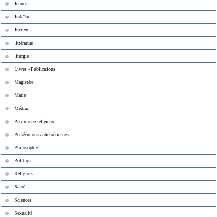
Jeunes
Judaïsme
Justice
littérature
liturgie
Livres - Publications
Magistère
Marie
Médias
Patrimoine religieux
Persécutions antichrétiennes
Philosophie
Politique
Religions
Santé
Sciences
Sexualité