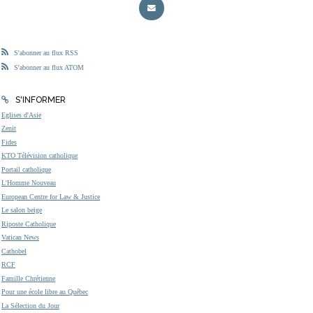
S'abonner au flux RSS
S'abonner au flux ATOM
S'INFORMER
Eglises d'Asie
Zenit
Fides
KTO Télévision catholique
Portail catholique
L'Homme Nouveau
European Centre for Law & Justice
Le salon beige
Riposte Catholique
Vatican News
Cathobel
RCF
Famille Chrétienne
Pour une école libre au Québec
La Sélection du Jour