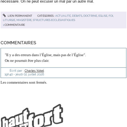
nécessaire. On ne peut excuser un mal par un autre mal.
LIEN PERMANENT
CATÉGORIES :
ACTUALITÉ
,
DÉBATS
,
DOCTRINE
,
EGLISE
,
FOI
,
LITURGIE
,
MAGISTÈRE
,
STRUCTURES ECCLÉSIASTIQUES
1
COMMENTAIRE
COMMENTAIRES
"Il y a des erreurs dans l’Église, mais pas de l’Église".
On ne pourrait être plus clair.
Écrit par :
Charles Yokel
19h40
-
jeudi 02
juillet 2026
Les commentaires sont fermés.