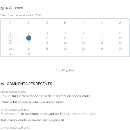
AOÛT 2026
Calendrier des notes en Août 2026
D
L
M
M
J
V
S
1
2
3
4
5
6
7
8
9
10
11
12
13
14
15
16
17
18
19
20
21
22
23
24
25
26
27
28
29
30
31
Live Blog Stats
COMMENTAIRES RÉCENTS
lundi 10
août 2026
09h23
Emilie
sur
Le développement de la formation sacerdotale...
L'habit ne fait pas nécessairement le moine me semble...
samedi 08
août 2026
21h25
Etienne
sur
Un exemple choquant de la culture de mort : une...
Tout le monde cherche les neo nazis dans les partis dit...
samedi 08
août 2026
19h51