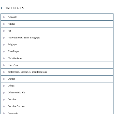
CATÉGORIES
Actualité
Afrique
Art
Au rythme de l'année liturgique
Belgique
Bioéthique
Christianisme
Clin d'oeil
conférences, spectacles, manifestations
Culture
Débats
Défense de la Vie
Doctrine
Doctrine Sociale
Economie