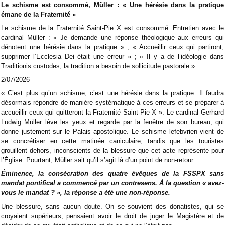
Le schisme est consommé, Müller : « Une hérésie dans la pratique
émane de la Fraternité »
Le schisme de la Fraternité Saint-Pie X est consommé. Entretien avec le
cardinal Müller : « Je demande une réponse théologique aux erreurs qui
dénotent une hérésie dans la pratique » ; « Accueillir ceux qui partiront,
supprimer l’Ecclesia Dei était une erreur » ; « Il y a de l’idéologie dans
Traditionis custodes, la tradition a besoin de sollicitude pastorale ».
2/07/2026
« C’est plus qu’un schisme, c’est une hérésie dans la pratique. Il faudra
désormais répondre de manière systématique à ces erreurs et se préparer à
accueillir ceux qui quitteront la Fraternité Saint-Pie X ». Le cardinal Gerhard
Ludwig Müller lève les yeux et regarde par la fenêtre de son bureau, qui
donne justement sur le Palais apostolique. Le schisme lefebvrien vient de
se concrétiser en cette matinée caniculaire, tandis que les touristes
grouillent dehors, inconscients de la blessure que cet acte représente pour
l’Église. Pourtant, Müller sait qu’il s’agit là d’un point de non-retour.
Éminence, la consécration des quatre évêques de la FSSPX sans
mandat pontifical a commencé par un contresens. À la question « avez-
vous le mandat ? », la réponse a été une non-réponse.
Une blessure, sans aucun doute. On se souvient des donatistes, qui se
croyaient supérieurs, pensaient avoir le droit de juger le Magistère et de