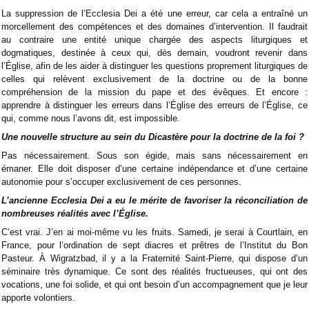
La suppression de l’Ecclesia Dei a été une erreur, car cela a entraîné un
morcellement des compétences et des domaines d’intervention. Il faudrait
au contraire une entité unique chargée des aspects liturgiques et
dogmatiques, destinée à ceux qui, dès demain, voudront revenir dans
l’Église, afin de les aider à distinguer les questions proprement liturgiques de
celles qui relèvent exclusivement de la doctrine ou de la bonne
compréhension de la mission du pape et des évêques. Et encore :
apprendre à distinguer les erreurs dans l’Église des erreurs de l’Église, ce
qui, comme nous l’avons dit, est impossible.
Une nouvelle structure au sein du Dicastère pour la doctrine de la foi ?
Pas nécessairement. Sous son égide, mais sans nécessairement en
émaner. Elle doit disposer d’une certaine indépendance et d’une certaine
autonomie pour s’occuper exclusivement de ces personnes.
L’ancienne Ecclesia Dei a eu le mérite de favoriser la réconciliation de
nombreuses réalités avec l’Église.
C’est vrai. J’en ai moi-même vu les fruits. Samedi, je serai à Courtlain, en
France, pour l’ordination de sept diacres et prêtres de l’Institut du Bon
Pasteur. À Wigratzbad, il y a la Fraternité Saint-Pierre, qui dispose d’un
séminaire très dynamique. Ce sont des réalités fructueuses, qui ont des
vocations, une foi solide, et qui ont besoin d’un accompagnement que je leur
apporte volontiers.