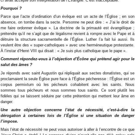
ci avait accepté son interprétation de l’Évangile. C’est inacceptable.
Pourquoi ?
Parce que l’acte d’ordination d’un évêque est un acte de l’Église ; en son
absence, on tombe dans la secte. Personne ne peut dire : « J’ai le droit de
me faire ordonner évêque ». La doctrine de la primauté est évangélique ;
prétendre qu’il ne s’agit que de légalisme revient à rompre avec le Pape et à
détruire la structure sacramentelle de l’Église. Luther l’a fait lui aussi. Ils
veulent être des « super-catholiques » avec une herméneutique protestante.
À l’instar d’Henri VIII qui disait : « Je suis plus catholique que le pape ».
Comment répondez-vous à l’objection d’Écône qui prétend agir pour le
salut des âmes ?
Je réponds avec saint Augustin qui répliquait aux sectes donatistes, qui se
proclamaient la seule Église pure face à l’Église pécheresse : l’Église est un
corpus permixtum où les pécheurs cohabitent avec les saints. Nous
sommes tous pécheurs et nous sommes tous saints. Ce sont plutôt les
fidèles qui se laissent séduire par cette prétention qui mettent leur âme en
danger.
Une autre objection concerne l’état de nécessité, c’est-à-dire la
dérogation à certaines lois de l’Église si une situation de danger
l’impose.
Mais l’état de nécessité ne peut vous autoriser à aller à l’encontre de ce que