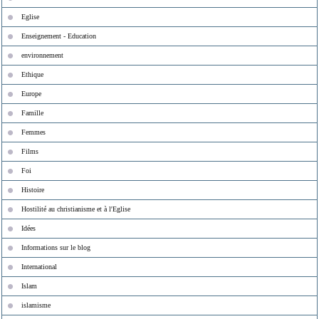
Eglise
Enseignement - Education
environnement
Ethique
Europe
Famille
Femmes
Films
Foi
Histoire
Hostilité au christianisme et à l'Eglise
Idées
Informations sur le blog
International
Islam
islamisme