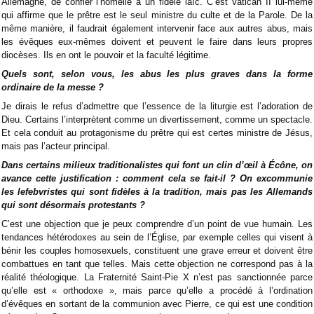
Allemagne, de confier l’homélie à un fidèle laïc. C’est Vatican II lui-même
qui affirme que le prêtre est le seul ministre du culte et de la Parole. De la
même manière, il faudrait également intervenir face aux autres abus, mais
les évêques eux-mêmes doivent et peuvent le faire dans leurs propres
diocèses. Ils en ont le pouvoir et la faculté légitime.
Quels sont, selon vous, les abus les plus graves dans la forme
ordinaire de la messe ?
Je dirais le refus d’admettre que l’essence de la liturgie est l’adoration de
Dieu. Certains l’interprètent comme un divertissement, comme un spectacle.
Et cela conduit au protagonisme du prêtre qui est certes ministre de Jésus,
mais pas l’acteur principal.
Dans certains milieux traditionalistes qui font un clin d’œil à Écône, on
avance cette justification : comment cela se fait-il ? On excommunie
les lefebvristes qui sont fidèles à la tradition, mais pas les Allemands
qui sont désormais protestants ?
C’est une objection que je peux comprendre d’un point de vue humain. Les
tendances hétérodoxes au sein de l’Église, par exemple celles qui visent à
bénir les couples homosexuels, constituent une grave erreur et doivent être
combattues en tant que telles. Mais cette objection ne correspond pas à la
réalité théologique. La Fraternité Saint-Pie X n’est pas sanctionnée parce
qu’elle est « orthodoxe », mais parce qu’elle a procédé à l’ordination
d’évêques en sortant de la communion avec Pierre, ce qui est une condition