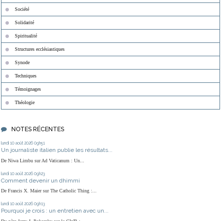
Société
Solidarité
Spiritualité
Structures ecclésiastiques
Synode
Techniques
Témoignages
Théologie
NOTES RÉCENTES
lundi 10
août 2026
09h51
Un journaliste italien publie les résultats...
De Niwa Limbu sur Ad Vaticanum : Un...
lundi 10
août 2026
09h23
Comment devenir un dhimmi
De Francis X. Maier sur The Catholic Thing :...
lundi 10
août 2026
09h13
Pourquoi je crois : un entretien avec un...