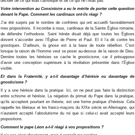
décider de ce qui était catholique et de ce qui ne l’était pas.
Votre intervention au Consistoire a eu le mérite de porter cette question
devant le Pape. Comment les cardinaux ont-ils réagi ?
J’ai été surpris par le nombre de confrères qui ont accueilli favorablement
mes propositions. Il incombe à nous, cardinaux de la Sainte Église romaine,
de défendre l’orthodoxie. Saint Irénée disait déjà que toutes les Églises
doivent s’accorder avec l’Église de Pierre et Paul. Et il l’a dit contre les
gnostiques. D’ailleurs, la gnose est à la base de toute rébellion. C’est
lorsque la raison de l’homme veut se poser au-dessus de la raison de Dieu.
Derrière toutes les hérésies se cache le gnosticisme, car il présuppose
d’avoir une conception supérieure à la révélation présentée dans l’Église
visible.
Et dans la Fraternité, y a-t-il davantage d’hérésie ou davantage de
gnosticisme ?
Il y a une hérésie dans la pratique. Ici, on ne peut pas faire la distinction
entre schisme et hérésie. La négation du primat du Pape dans la pratique,
qu’ils acceptent pourtant en théorie, est une forme pratique d’hérésie. Cela
rappelle les libéraux et les francs-maçons du XIXe siècle en Allemagne, qui
n’auraient accepté l’absolutisme du roi que si celui-ci avait accepté leurs
propositions.
Comment le pape Léon a-t-il réagi à vos propositions ?