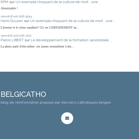
RPM
sur
Un exemple choquant de la culture de mort : une...
Abominable !
samedi 08
août 2026
15h44
Hank Dussen
sur
Un exemple choquant de la culture de mort : une...
L'horreur et le crime suprême!! GG est CERTAINEMENT au...
samedi 08
août 2026
11h22
Pierre LIBERT
sur
Le développement de la formation sacerdotale...
La photo parle d'elle-même: ces jeunes ressemblent à des...
BELGICATHO
blog de réinformation proposé par des laïcs catholiques belges