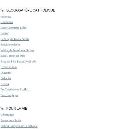
BLOGOSPHÈRE CATHOLIQUE
catho.org
Chesterton
Saint-Sacrement Liège
La Nef
Le blog de Jeanne Smits
donchristophe.be
le blog de Jean-Pierre Snyers
Saint Joseph du Web
Blog du Père Simon Noël osb
Benoît-et-moi
Diakonos
Didoc.be
Aleteia
De Charybde en Scylla ...
Paix liturgique
POUR LA VIE
Généthique
Jeunes pour la vie
Institut Européen de Bioéthique