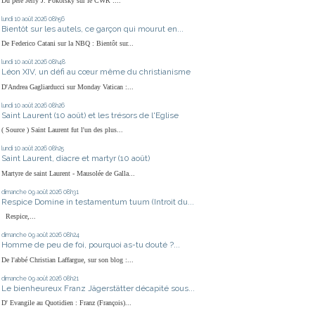
Du père Jerry J. Pokorsky sur le CWR :...
lundi 10
août 2026
08h56
Bientôt sur les autels, ce garçon qui mourut en...
De Federico Catani sur la NBQ : Bientôt sur...
lundi 10
août 2026
08h48
Léon XIV, un défi au cœur même du christianisme
D'Andrea Gagliarducci sur Monday Vatican :...
lundi 10
août 2026
08h26
Saint Laurent (10 août) et les trésors de l'Eglise
( Source ) Saint Laurent fut l'un des plus...
lundi 10
août 2026
08h25
Saint Laurent, diacre et martyr (10 août)
Martyre de saint Laurent - Mausolée de Galla...
dimanche 09
août 2026
08h31
Respice Domine in testamentum tuum (Introit du...
Respice,...
dimanche 09
août 2026
08h24
Homme de peu de foi, pourquoi as-tu douté ?...
De l'abbé Christian Laffargue, sur son blog :...
dimanche 09
août 2026
08h21
Le bienheureux Franz Jägerstätter décapité sous...
D' Evangile au Quotidien : Franz (François)...