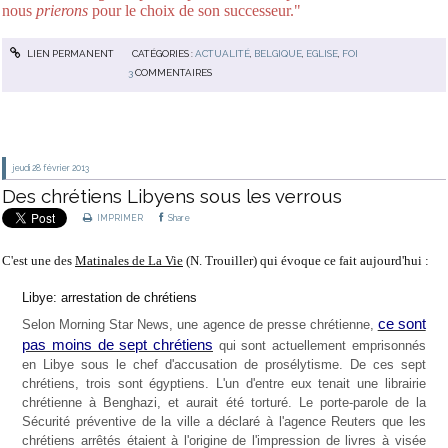
nous
prierons
pour le choix de son successeur."
LIEN PERMANENT
CATÉGORIES :
ACTUALITÉ
,
BELGIQUE
,
EGLISE
,
FOI
3
COMMENTAIRES
jeudi 28
février 2013
Des chrétiens Libyens sous les verrous
IMPRIMER
Share
C'est une des
Matinales de La Vie
(N. Trouiller) qui évoque ce fait aujourd'hui :
Libye: arrestation de chrétiens
ce sont
Selon Morning Star News, une agence de presse chrétienne,
pas moins de sept chrétiens
qui sont actuellement emprisonnés
en Libye sous le chef d'accusation de prosélytisme. De ces sept
chrétiens, trois sont égyptiens. L'un d'entre eux tenait une librairie
chrétienne à Benghazi, et aurait été torturé. Le porte-parole de la
Sécurité préventive de la ville a déclaré à l'agence Reuters que les
chrétiens arrêtés étaient à l'origine de l'impression de livres à visée