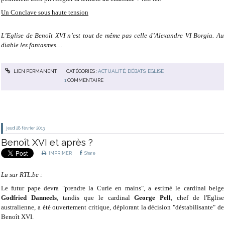
Un Conclave sous haute tension
L’Eglise de Benoît XVI n’est tout de même pas celle d’Alexandre VI Borgia. Au
diable les fantasmes…
LIEN PERMANENT
CATÉGORIES :
ACTUALITÉ
,
DÉBATS
,
EGLISE
1
COMMENTAIRE
jeudi 28
février 2013
Benoît XVI et après ?
IMPRIMER
Share
Lu sur RTL.be :
Le futur pape devra "prendre la Curie en mains", a estimé le cardinal belge
Godfried Danneels
, tandis que le cardinal
George Pell
, chef de l'Eglise
australienne, a été ouvertement critique, déplorant la décision "déstabilisante" de
Benoît XVI.