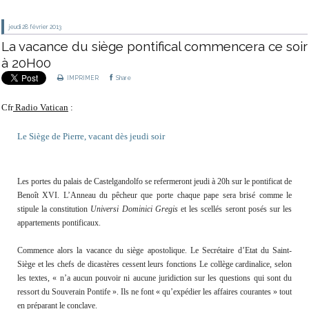
jeudi 28
février 2013
La vacance du siège pontifical commencera ce soir
à 20H00
IMPRIMER
Share
Cfr
Radio Vatican
:
Le Siège de Pierre, vacant dès jeudi soir
Les portes du palais de Castelgandolfo se refermeront jeudi à 20h sur le pontificat de
Benoît XVI. L’Anneau du pêcheur que porte chaque pape sera brisé comme le
stipule la constitution
Universi Dominici Gregis
et les scellés seront posés sur les
appartements pontificaux.
Commence alors la vacance du siège apostolique. Le Secrétaire d’Etat du Saint-
Siège et les chefs de dicastères cessent leurs fonctions Le collège cardinalice, selon
les textes, « n’a aucun pouvoir ni aucune juridiction sur les questions qui sont du
ressort du Souverain Pontife ». Ils ne font « qu’expédier les affaires courantes » tout
en préparant le conclave.