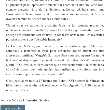
Dans son allocution, Benoît XVI a promis "obéissance inconditionnelle"
au prochain pape, après avoir remercié les cardinaux une nouvelle fois,
comme mercredi lors de la dernière audience générale pour leur
"proximité et leurs conseils, si utiles durant son ministère, et la joie
d'avoir cheminé toutes ces années à leurs côtés".
"Parmi vous se trouve le prochain Pape, je lui promets respect et
obéissance inconditionnelle", a ajouté Benoît XVI, qui souhaitait que "le
collège des cardinaux soit comme un orchestre dans lequel les diversités
puissent porter à une "véritable harmonie".
Le Cardinal Sodano, pour sa part, a tenu à souligner que c'était aux
cardinaux à remercier le Pape pour l'exemple donné durant ces huit
années de pontificat. "Vergelt's Gott, que Dieu vous récompense", a ajouté
le Cardinal doyen qui reprenant l'épisode des disciples d'Emmaüs, a
ajouté: "Oui, très Saint-Père, sachez que notre coeur brûlait de cheminer à
vos côtés durant ces huit années. Aujourd'hui nous voulons une fois
encore vous exprimer toute notre gratitude".
C'est jeudi après-midi à 17 heures que Benoît XVI quittera le Vatican en
hélicoptère pour rejoindre la résidence de Castelgandolfo. A 20 heures, il
ne sera plus Pape.
Selon le Vatican Information Service :
Lire la suite