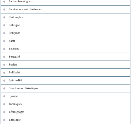
Patrimoine religieux
Persécutions antichrétiennes
Philosophie
Politique
Religions
Santé
Sciences
Sexualité
Société
Solidarité
Spiritualité
Structures ecclésiastiques
Synode
Techniques
Témoignages
Théologie