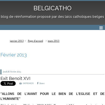
BELGICATHO
blog de réinformation proposé par des laïcs catholiques belges
janvier 2013
Page d'accueil
mars 2013
Février 2013
jeudi 28
février 2013
Exit Benoît XVI
IMPRIMER
Share
"ALLONS DE L'AVANT POUR LE BIEN DE L'EGLISE ET DE
L'HUMANITE"