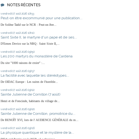
NOTES RÉCENTES
vendredi 07
août 2026
10h33
Peut-on être excommunié pour une publication...
De Solène Tadié sur le NCR : Peut-on être...
vendredi 07
août 2026
10h10
Saint Sixte II, le martyre d'un pape et de ses...
D'Ermes Dovico sur la NBQ : Saint Sixte II,...
vendredi 07
août 2026
09h50
Les 200 martyrs du monastère de Cardena
Du site "1000 raisons de croire" :...
vendredi 07
août 2026
09h37
La facilité avec laquelle les stéréotypes...
De OIDAC Europe : Les suites de l'horrible...
vendredi 07
août 2026
09h22
Sainte Julienne de Cornillon (7 août)
Henri et de Frescinde, habitants du village de...
vendredi 07
août 2026
09h20
Sainte Julienne de Cornillon, promotrice du...
De BENOÎT XVI, lors de l' AUDIENCE GÉNÉRALE du m...
vendredi 07
août 2026
09h16
La physique quantique et le mystère de la...