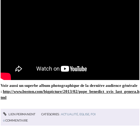
Voir aussi un superbe album photographique de la dernière audience générale
:
http://www.boston.com/bigpicture/2013/02/pope_benedict_xvis_last_genera.h
tml
LIEN PERMANENT
CATÉGORIES :
ACTUALITÉ
,
EGLISE
,
FOI
0
COMMENTAIRE