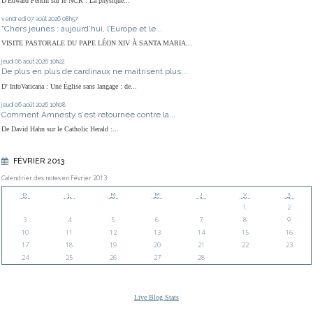
D'Edward Pentin sur le NCR : La physique...
vendredi 07
août 2026
08h57
"Chers jeunes : aujourd’hui, l’Europe et le...
VISITE PASTORALE DU PAPE LÉON XIV À SANTA MARIA...
jeudi 06
août 2026
10h22
De plus en plus de cardinaux ne maîtrisent plus...
D' InfoVaticana : Une Église sans langage : de...
jeudi 06
août 2026
10h08
Comment Amnesty s'est retournée contre la...
De David Hahn sur le Catholic Herald :...
FÉVRIER 2013
Calendrier des notes en Février 2013
D
L
M
M
J
V
S
1
2
3
4
5
6
7
8
9
10
11
12
13
14
15
16
17
18
19
20
21
22
23
24
25
26
27
28
Live Blog Stats