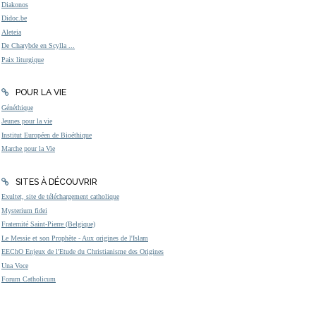
Diakonos
Didoc.be
Aleteia
De Charybde en Scylla ...
Paix liturgique
POUR LA VIE
Généthique
Jeunes pour la vie
Institut Européen de Bioéthique
Marche pour la Vie
SITES À DÉCOUVRIR
Exultet, site de téléchargement catholique
Mysterium fidei
Fraternité Saint-Pierre (Belgique)
Le Messie et son Prophète - Aux origines de l'Islam
EEChO Enjeux de l'Etude du Christianisme des Origines
Una Voce
Forum Catholicum