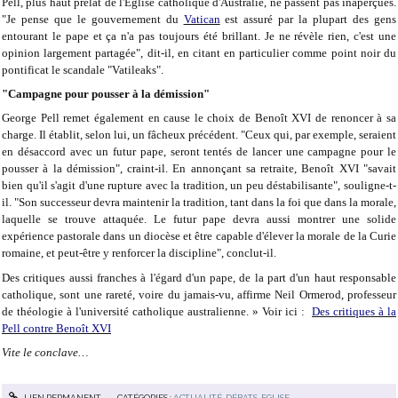
Pell, plus haut prélat de l'Eglise catholique d'Australie, ne passent pas inaperçues.
"Je pense que le gouvernement du
Vatican
est assuré par la plupart des gens
entourant le pape et ça n'a pas toujours été brillant. Je ne révèle rien, c'est une
opinion largement partagée", dit-il, en citant en particulier comme point noir du
pontificat le scandale "Vatileaks".
"Campagne pour pousser à la démission"
George Pell remet également en cause le choix de Benoît XVI de renoncer à sa
charge. Il établit, selon lui, un fâcheux précédent. "Ceux qui, par exemple, seraient
en désaccord avec un futur pape, seront tentés de lancer une campagne pour le
pousser à la démission", craint-il. En annonçant sa retraite, Benoît XVI "savait
bien qu'il s'agit d'une rupture avec la tradition, un peu déstabilisante", souligne-t-
il. "Son successeur devra maintenir la tradition, tant dans la foi que dans la morale,
laquelle se trouve attaquée. Le futur pape devra aussi montrer une solide
expérience pastorale dans un diocèse et être capable d'élever la morale de la Curie
romaine, et peut-être y renforcer la discipline", conclut-il.
Des critiques aussi franches à l'égard d'un pape, de la part d'un haut responsable
catholique, sont une rareté, voire du jamais-vu, affirme Neil Ormerod, professeur
de théologie à l'université catholique australienne. » Voir ici :
Des critiques à la
Pell contre Benoît XVI
Vite le conclave…
LIEN PERMANENT
CATÉGORIES :
ACTUALITÉ
,
DÉBATS
,
EGLISE