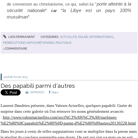
porte atteinte à la
de conversion au christianisme, ce qui, selon lui "
sécurité nationale
la Libye est un pays 100%
" car "
musulman
".
LIEN PERMANENT
CATÉGORIES :
ACTUALITÉ
,
EGLISE
,
INTERNATIONAL
,
PERSÉCUTIONS ANTICHRÉTIENNES
,
POLITIQUE
1
COMMENTAIRE
jeudi 28
février 2013
Des papabili parmi d'autres
IMPRIMER
Share
Laurent Dandrieu présente, dans Valeurs Actuelles, quelques papabili. Guère de
surprise dans cette galerie où l'on retrouve les noms généralement avancés
:
http://www.valeursactuelles.com/soci%C3%A9t%C3%A9/quelques-
%E2%80%9Cpapabili%E2%80%9D-parmi-d%E2%80%99autres20130228.html
Dans les jours à venir, de telles supputations vont se multiplier dans la presse mais
le résultat du conclave surprendra sans doute. On sait qui s'en va mais on ne sait