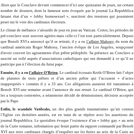
Alors que le Conclave devrait commencer d’ici une quinzaine de jours, un certain
nombre de dossiers, dont la fameuse note évoquée par le journal La Repubblica
faisant état d’un « lobby homosexuel », suscitent des tensions qui pourraient
peser sur le vote des cardinaux électeurs.
Le climat de méfiance s’alourdit de jour en jour au Vatican. Certes, les périodes de
pré-conclave sont souvent agitées mais celle-ci l’est tout particulièrement. Depuis
que Benoît XVI a annoncé qu’il se retirait, il y a eu
l’affaire Mahony
, du nom du
cardinal américain Roger Mahony, l’ancien évêque de Los Angeles, soupçonné
d'avoir couvert les agissements d'un prêtre pédophile. Sa présence au Conclave a
suscité un tollé auprès d’associations catholiques qui ont demandé à ce qu’il ne
participe pas à l’élection du futur pape.
Ensuite, il y a eu
l’affaire O’Brien
.
Le cardinal écossais Keith O’Brien fait l’objet
de plaintes de trois prêtres et d’un ancien prêtre qui l’accusent « d’actes
inappropriés » commis il y a 33 ans. Ces allégations auraient été transmises à
Benoît XVI une semaine avant l’annonce de son retrait. Le cardinal O’Brien, qui
les a toujours contestées, a néanmoins décidé de démissionner, décision acceptée
par le Pape.
Enfin, le scandale Vatileaks,
un des plus grands traumatismes qu’ait connus
l’Eglise ces dernières années, est en train de se répéter avec les assertions du
journal Repubblica. Le quotidien évoque l’existence d’un « lobby gay » au sein
de la Curie romaine, information qui ferait partie du rapport commandé par Benoît
XVI aux trois cardinaux chargés d’enquêter sur les fuites au sein de la Curie au