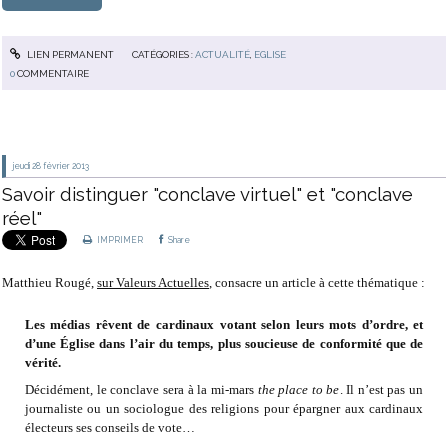
LIEN PERMANENT
CATÉGORIES :
ACTUALITÉ
,
EGLISE
0
COMMENTAIRE
jeudi 28
février 2013
Savoir distinguer "conclave virtuel" et "conclave
réel"
IMPRIMER
Share
Matthieu Rougé,
sur Valeurs Actuelles
, consacre un article à cette thématique :
Les médias rêvent de cardinaux votant selon leurs mots d’ordre, et
d’une Église dans l’air du temps, plus soucieuse de conformité que de
vérité.
Décidément, le conclave sera à la mi-mars
the place to be
. Il n’est pas un
journaliste ou un sociologue des religions pour épargner aux cardinaux
électeurs ses conseils de vote…