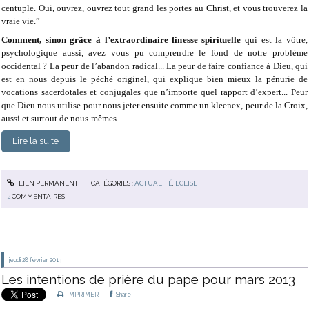
centuple. Oui, ouvrez, ouvrez tout grand les portes au Christ, et vous trouverez la
vraie vie.”
Comment, sinon grâce à l’extraordinaire finesse spirituelle
qui est la vôtre,
psychologique aussi, avez vous pu comprendre le fond de notre problème
occidental ? La peur de l’abandon radical... La peur de faire confiance à Dieu, qui
est en nous depuis le péché originel, qui explique bien mieux la pénurie de
vocations sacerdotales et conjugales que n’importe quel rapport d’expert... Peur
que Dieu nous utilise pour nous jeter ensuite comme un kleenex, peur de la Croix,
aussi et surtout de nous-mêmes.
Lire la suite
LIEN PERMANENT
CATÉGORIES :
ACTUALITÉ
,
EGLISE
2
COMMENTAIRES
jeudi 28
février 2013
Les intentions de prière du pape pour mars 2013
IMPRIMER
Share