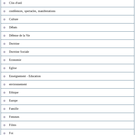
Clin d'oeil
conférences, spectacles, manifestations
Culture
Débats
Défense de la Vie
Doctrine
Doctrine Sociale
Economie
Eglise
Enseignement - Education
environnement
Ethique
Europe
Famille
Femmes
Films
Foi