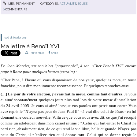
LIEN PERMANENT
CATÉGORIES :
ACTUALITÉ
,
EGLISE
0
COMMENTAIRE
jeudi 28
février 2013
Ma lettre à Benoît XVI
IMPRIMER
Share
De Jean Mercier, sur son blog “paposcopie”, à son “Cher Benoît XVI” encore
pape à Rome pour quelques heures (extraits) :
“Cher Pape, à l'heure où vous disparaissez de nos yeux, quelques mots, en toute
franchise, pour dire mon immense reconnaissance. Et quelques reproches aussi.
(…) Le jour de votre élection, j’avais fait la moue, comme tant d’autres
. Je vous
ai aimé spontanément quelques jours plus tard lors de votre messe d’installation
du 24 avril 2005. Je vous ai aimé lorsque vos paroles ont percé mon coeur. Vous
avez repris le “N’ayez pas peur de Jean Paul II” - à vrai dire celui de Jésus - en lui
donnant une couleur nouvelle. Voilà ce que vous nous avez dit, ce que j’ai recopié
comme un adolescent dans mon carnet intime : “.Celui qui fait entrer le Christ ne
perd rien, absolument rien, de ce qui rend la vie libre, belle et grande. N’ayez pas
peur du Christ, il n’enlève rien et il donne tout. Celui qui se donne reçoit le