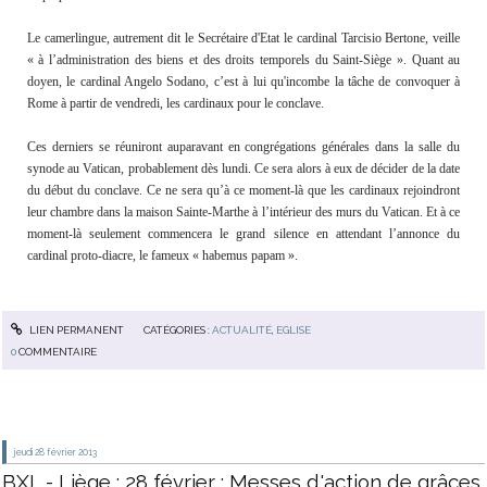
Le camerlingue, autrement dit le Secrétaire d'Etat le cardinal Tarcisio Bertone, veille
« à l’administration des biens et des droits temporels du Saint-Siège ». Quant au
doyen, le cardinal Angelo Sodano, c’est à lui qu'incombe la tâche de convoquer à
Rome à partir de vendredi, les cardinaux pour le conclave.
Ces derniers se réuniront auparavant en congrégations générales dans la salle du
synode au Vatican, probablement dès lundi. Ce sera alors à eux de décider de la date
du début du conclave. Ce ne sera qu’à ce moment-là que les cardinaux rejoindront
leur chambre dans la maison Sainte-Marthe à l’intérieur des murs du Vatican. Et à ce
moment-là seulement commencera le grand silence en attendant l’annonce du
cardinal proto-diacre, le fameux « habemus papam ».
LIEN PERMANENT
CATÉGORIES :
ACTUALITÉ
,
EGLISE
0
COMMENTAIRE
jeudi 28
février 2013
BXL - Liège : 28 février : Messes d'action de grâces