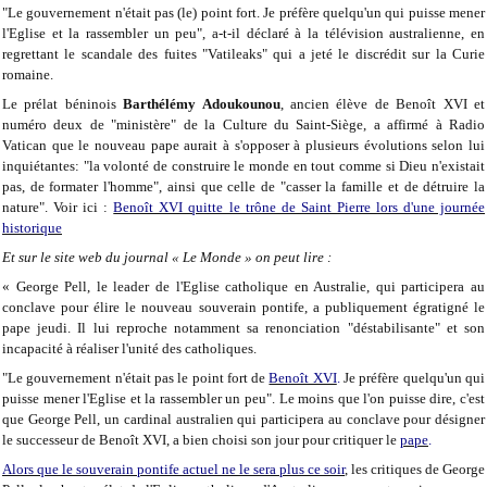
"Le gouvernement n'était pas (le) point fort. Je préfère quelqu'un qui puisse mener
l'Eglise et la rassembler un peu", a-t-il déclaré à la télévision australienne, en
regrettant le scandale des fuites "Vatileaks" qui a jeté le discrédit sur la Curie
romaine.
Le prélat béninois
Barthélémy Adoukounou
, ancien élève de Benoît XVI et
numéro deux de "ministère" de la Culture du Saint-Siège, a affirmé à Radio
Vatican que le nouveau pape aurait à s'opposer à plusieurs évolutions selon lui
inquiétantes: "la volonté de construire le monde en tout comme si Dieu n'existait
pas, de formater l'homme", ainsi que celle de "casser la famille et de détruire la
nature". Voir ici :
Benoît XVI quitte le trône de Saint Pierre lors d'une journée
historique
Et sur le site web du journal « Le Monde » on peut lire :
« George Pell, le leader de l'Eglise catholique en Australie, qui participera au
conclave pour élire le nouveau souverain pontife, a publiquement égratigné le
pape jeudi. Il lui reproche notamment sa renonciation "déstabilisante" et son
incapacité à réaliser l'unité des catholiques.
"Le gouvernement n'était pas le point fort de
Benoît XVI
.
Je préfère quelqu'un qui
puisse mener l'Eglise et la rassembler un peu". Le moins que l'on puisse dire, c'est
que George Pell, un cardinal australien qui participera au conclave pour désigner
le successeur de Benoît XVI, a bien choisi son jour pour critiquer le
pape
.
Alors que le souverain pontife actuel ne le sera plus ce soir
, les critiques de George