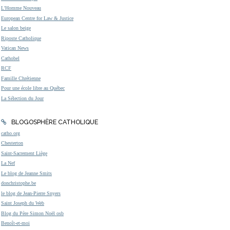
L'Homme Nouveau
European Centre for Law & Justice
Le salon beige
Riposte Catholique
Vatican News
Cathobel
RCF
Famille Chrétienne
Pour une école libre au Québec
La Sélection du Jour
BLOGOSPHÈRE CATHOLIQUE
catho.org
Chesterton
Saint-Sacrement Liège
La Nef
Le blog de Jeanne Smits
donchristophe.be
le blog de Jean-Pierre Snyers
Saint Joseph du Web
Blog du Père Simon Noël osb
Benoît-et-moi