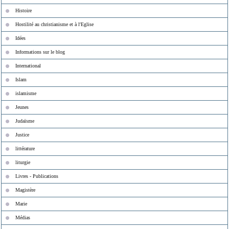
Histoire
Hostilité au christianisme et à l'Eglise
Idées
Informations sur le blog
International
Islam
islamisme
Jeunes
Judaïsme
Justice
littérature
liturgie
Livres - Publications
Magistère
Marie
Médias