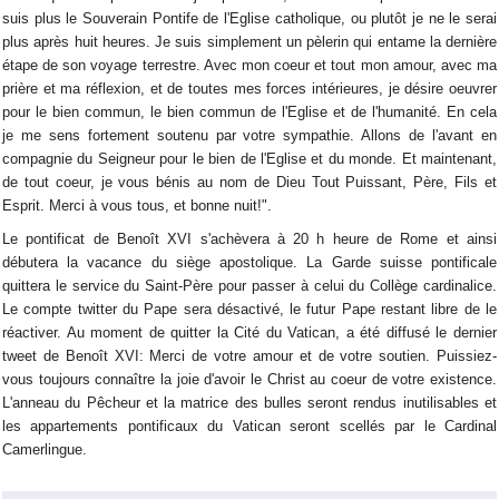
suis plus le Souverain Pontife de l'Eglise catholique, ou plutôt je ne le serai
plus après huit heures. Je suis simplement un pèlerin qui entame la dernière
étape de son voyage terrestre. Avec mon coeur et tout mon amour, avec ma
prière et ma réflexion, et de toutes mes forces intérieures, je désire oeuvrer
pour le bien commun, le bien commun de l'Eglise et de l'humanité. En cela
je me sens fortement soutenu par votre sympathie. Allons de l'avant en
compagnie du Seigneur pour le bien de l'Eglise et du monde. Et maintenant,
de tout coeur, je vous bénis au nom de Dieu Tout Puissant, Père, Fils et
Esprit. Merci à vous tous, et bonne nuit!".
Le pontificat de Benoît XVI s'achèvera à 20 h heure de Rome et ainsi
débutera la vacance du siège apostolique. La Garde suisse pontificale
quittera le service du Saint-Père pour passer à celui du Collège cardinalice.
Le compte twitter du Pape sera désactivé, le futur Pape restant libre de le
réactiver. Au moment de quitter la Cité du Vatican, a été diffusé le dernier
tweet de Benoît XVI: Merci de votre amour et de votre soutien. Puissiez-
vous toujours connaître la joie d'avoir le Christ au coeur de votre existence.
L'anneau du Pêcheur et la matrice des bulles seront rendus inutilisables et
les appartements pontificaux du Vatican seront scellés par le Cardinal
Camerlingue.