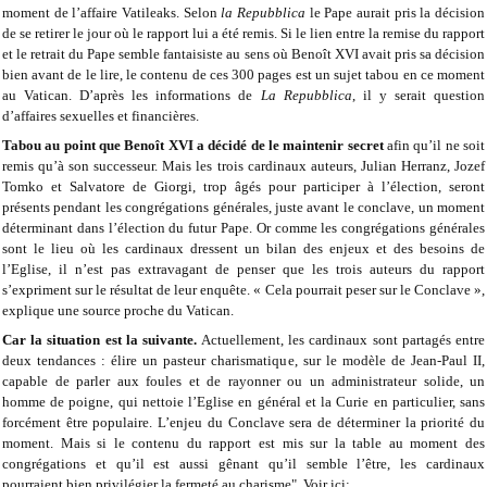
moment de l’affaire Vatileaks. Selon
la Repubblica
le Pape aurait pris la décision
de se retirer le jour où le rapport lui a été remis. Si le lien entre la remise du rapport
et le retrait du Pape semble fantaisiste au sens où Benoît XVI avait pris sa décision
bien avant de le lire, le contenu de ces 300 pages est un sujet tabou en ce moment
au Vatican. D’après les informations de
La Repubblica
, il y serait question
d’affaires sexuelles et financières.
Tabou au point que Benoît XVI a décidé de le maintenir secret
afin qu’il ne soit
remis qu’à son successeur. Mais les trois cardinaux auteurs, Julian Herranz, Jozef
Tomko et Salvatore de Giorgi, trop âgés pour participer à l’élection, seront
présents pendant les congrégations générales, juste avant le conclave, un moment
déterminant dans l’élection du futur Pape. Or comme les congrégations générales
sont le lieu où les cardinaux dressent un bilan des enjeux et des besoins de
l’Eglise, il n’est pas extravagant de penser que les trois auteurs du rapport
s’expriment sur le résultat de leur enquête. « Cela pourrait peser sur le Conclave »,
explique une source proche du Vatican.
Car la situation est la suivante.
Actuellement, les cardinaux sont partagés entre
deux tendances : élire un pasteur charismatique, sur le modèle de Jean-Paul II,
capable de parler aux foules et de rayonner ou un administrateur solide, un
homme de poigne, qui nettoie l’Eglise en général et la Curie en particulier, sans
forcément être populaire. L’enjeu du Conclave sera de déterminer la priorité du
moment. Mais si le contenu du rapport est mis sur la table au moment des
congrégations et qu’il est aussi gênant qu’il semble l’être, les cardinaux
pourraient bien privilégier la fermeté au charisme". Voir ici: