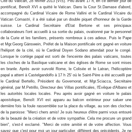
Cité du Vatican, 28 février 2013 (VIS). Peu avant 17 h, en ce dernier jour de
pontificat, Benoît XVI a quitté le Vatican. Dans la Cour St.Damase d'abord,
accompagné du Cardinal Vicaire de Rome Vallini et le Cardinal Vicaire du
Vatican Comastri, il a été salué par un double piquet d'honneur de la Garde
suisse. Le Cardinal Secrétaire d'Etat Bertone et ses principaux
collaborateurs l'ont accueilli à sa sortie du palais, ovationné par le personnel
de la Curie et les familiers, présents nombreux à ces adieux. Puis le Pape
et Mgr.Georg Gänswein, Préfet de la Maison pontificale ont gagné en voiture
l'héliport de la cité, où le Cardinal Doyen Sodano attendait pour le congé.
Lorsque le cortège papal est sorti de l'enceinte des palais vaticans, toutes
les cloches de la Basilique vaticane et des églises de Rome se sont mises
en branle. Après avoir survolé Rome, le Colisée et le Latran, l'hélicoptère
papal a atterri à Castelgandolfo à 17 h 25' où le Saint-Père a été accueilli par
le Cardinal Bertello, Président du Governorat, et Mgr.Sciacca, Secrétaire
général, par M.Petrillo, Directeur des Villas pontificales, l'Evêque d'Albano et
les autorités locales locales. Peu après avoir gagné en voiture le palais
apostolique, Benoît XVI est apparu au balcon extérieur pour saluer une
dernière fois la foule rassemblée sur la place du village, au son des cloches
de la paroisse: "Merci chers amis! Je suis heureux d'être parmi vous entouré
de la beauté de la création et de votre sympathie. Cela me procure un grand
bien", s'est-il exclamé. "Merci de votre amitié et de votre affection. Vous
savez que c'est pour moi un jour particulier, différent des précédents. Je ne