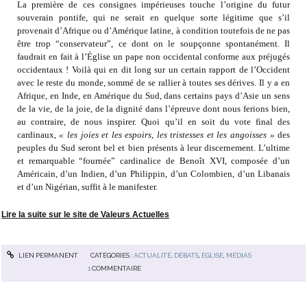
La première de ces consignes impérieuses touche l’origine du futur
souverain pontife, qui ne serait en quelque sorte légitime que s’il
provenait d’Afrique ou d’Amérique latine, à condition toutefois de ne pas
être trop “conservateur”, ce dont on le soupçonne spontanément. Il
faudrait en fait à l’Église un pape non occidental conforme aux préjugés
occidentaux ! Voilà qui en dit long sur un certain rapport de l’Occident
avec le reste du monde, sommé de se rallier à toutes ses dérives. Il y a en
Afrique, en Inde, en Amérique du Sud, dans certains pays d’Asie un sens
de la vie, de la joie, de la dignité dans l’épreuve dont nous ferions bien,
au contraire, de nous inspirer. Quoi qu’il en soit du vote final des
cardinaux,
« les joies et les espoirs, les tristesses et les angoisses »
des
peuples du Sud seront bel et bien présents à leur discernement. L’ultime
et remarquable “fournée” cardinalice de Benoît XVI, composée d’un
Américain, d’un Indien, d’un Philippin, d’un Colombien, d’un Libanais
et d’un Nigérian, suffit à le manifester.
Lire la suite sur le site de Valeurs Actuelles
LIEN PERMANENT
CATÉGORIES :
ACTUALITÉ
,
DÉBATS
,
EGLISE
,
MÉDIAS
1
COMMENTAIRE