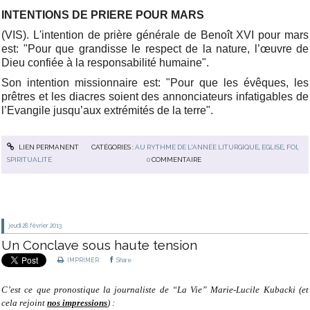
INTENTIONS DE PRIERE POUR MARS
(VIS). L'intention de prière générale de Benoît XVI pour mars
est: "Pour que grandisse le respect de la nature, l’œuvre de
Dieu confiée à la responsabilité humaine".
Son intention missionnaire est: "Pour que les évêques, les
prêtres et les diacres soient des annonciateurs infatigables de
l’Evangile jusqu’aux extrémités de la terre".
LIEN PERMANENT
CATÉGORIES :
AU RYTHME DE L'ANNÉE LITURGIQUE
,
EGLISE
,
FOI
,
SPIRITUALITÉ
0
COMMENTAIRE
jeudi 28
février 2013
Un Conclave sous haute tension
IMPRIMER
Share
C’est ce que pronostique la journaliste de “La Vie” Marie-Lucile Kubacki (et
cela rejoint
nos impressions
) :