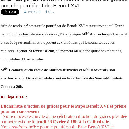
pour le pontificat de Benoît XVI
IMPRIMER
Share
Afin de rendre grâces pour le pontificat de Benoît XVI et pour invoquer l’Esprit
gr
Saint pour le choix de son successeur, l’Archevêque
M
André-Joseph Léonard
et ses évêques auxiliaires proposent aux chrétiens qui le souhaitent de les
rejoindre
le jeudi 28 février à 20h
, au moment où le pape quitte ses fonctions,
pour célébrer
l’Eucharistie
.
gr
gr
M
Léonard, archevêque de Malines-Bruxelles et M
Kockerols, son
auxiliaire pour Bruxelles célébreront en la cathédrale des Saints-Michel-et-
Gudule à 20h.
A Liège aussi :
Eucharistie d’action de grâces pour le Pape Benoît XVI et prière
pour son successeur
"Notre diocèse est invité à une célébration d’action de grâces présidée
par notre évêque le
jeudi 28 février à 18h à la Cathédrale
.
Nous
rendrons grâce
pour le pontificat du Pape Benoît XVI et