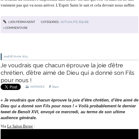
vraiment pas qui va nous arriver. L'Esprit Saint le sait et cela devrait nous suffire.
LIEN PERMANENT
CATÉGORIES :
ACTUALITÉ
,
EGLISE
0
COMMENTAIRE
jeudi 28
février 2013
Je voudrais que chacun éprouve la joie d’être
chrétien, d’être aimé de Dieu qui a donné son Fils
pour nous !
IMPRIMER
Share
« Je voudrais que chacun éprouve la joie d’être chrétien, d’être aimé de
Dieu qui a donné son Fils pour nous ! » Voilà probablement le dernier
tweet de Benoît XVI, envoyé ce mercredi, au terme de son ultime
audience générale.
Via
Le Salon Beige
: