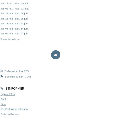
lun. 13 juil. - dim. 19 juil.
lun. 06 juil. - dim. 12 juil.
lun. 29 juin - dim. 05 juil.
lun. 22 juin - dim. 28 juin
lun. 15 juin - dim. 21 juin
lun. 08 juin - dim. 14 juin
lun. 01 juin - dim. 07 juin
Toutes les archives
S'abonner au flux RSS
S'abonner au flux ATOM
S'INFORMER
Eglises d'Asie
Zenit
Fides
KTO Télévision catholique
Portail catholique