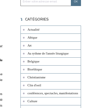
CATÉGORIES
Actualité
Afrique
Art
let
Au rythme de l'année liturgique
de
Belgique
Bioéthique
se
Christianisme
ée
Clin d'oeil
conférences, spectacles, manifestations
es
té
Culture
is