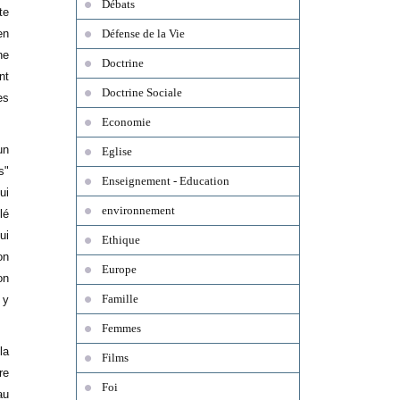
Débats
te
en
Défense de la Vie
ne
Doctrine
nt
Doctrine Sociale
es
Economie
un
Eglise
s"
Enseignement - Education
ui
environnement
lé
ui
Ethique
on
Europe
on
Famille
 y
Femmes
la
Films
re
Foi
au