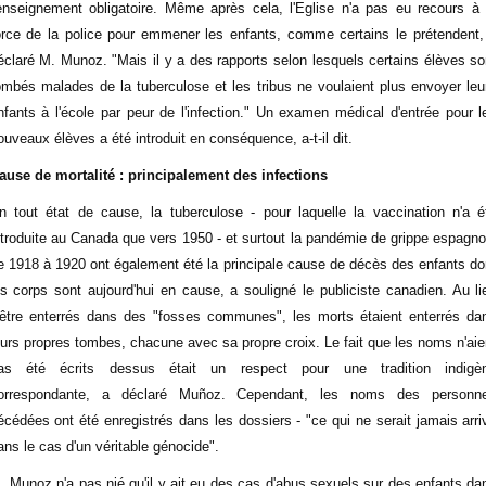
'enseignement obligatoire. Même après cela, l'Eglise n'a pas eu recours à 
orce de la police pour emmener les enfants, comme certains le prétendent,
éclaré M. Munoz. "Mais il y a des rapports selon lesquels certains élèves so
ombés malades de la tuberculose et les tribus ne voulaient plus envoyer leu
nfants à l'école par peur de l'infection." Un examen médical d'entrée pour l
ouveaux élèves a été introduit en conséquence, a-t-il dit.
ause de mortalité : principalement des infections
n tout état de cause, la tuberculose - pour laquelle la vaccination n'a é
ntroduite au Canada que vers 1950 - et surtout la pandémie de grippe espagno
e 1918 à 1920 ont également été la principale cause de décès des enfants do
es corps sont aujourd'hui en cause, a souligné le publiciste canadien. Au li
'être enterrés dans des "fosses communes", les morts étaient enterrés da
eurs propres tombes, chacune avec sa propre croix. Le fait que les noms n'aie
as été écrits dessus était un respect pour une tradition indigè
orrespondante, a déclaré Muñoz. Cependant, les noms des personn
écédées ont été enregistrés dans les dossiers - "ce qui ne serait jamais arri
ans le cas d'un véritable génocide".
. Munoz n'a pas nié qu'il y ait eu des cas d'abus sexuels sur des enfants da