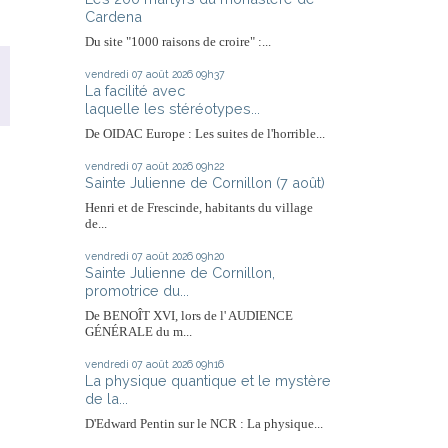
Cardena
Du site "1000 raisons de croire" :...
vendredi 07
août 2026
09h37
La facilité avec
laquelle les stéréotypes...
De OIDAC Europe : Les suites de l'horrible...
vendredi 07
août 2026
09h22
Sainte Julienne de Cornillon (7 août)
Henri et de Frescinde, habitants du village
de...
vendredi 07
août 2026
09h20
Sainte Julienne de Cornillon,
promotrice du...
De BENOÎT XVI, lors de l' AUDIENCE
GÉNÉRALE du m...
vendredi 07
août 2026
09h16
La physique quantique et le mystère
de la...
D'Edward Pentin sur le NCR : La physique...