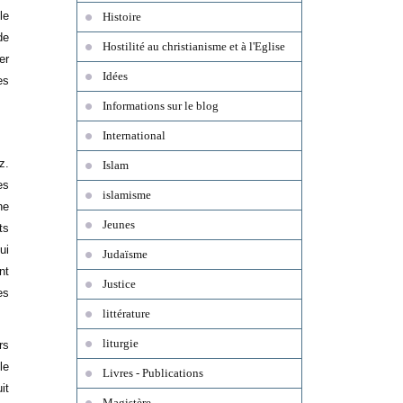
le
Histoire
de
Hostilité au christianisme et à l'Eglise
er
Idées
es
Informations sur le blog
International
z.
Islam
es
islamisme
ne
Jeunes
ts
ui
Judaïsme
nt
Justice
es
littérature
liturgie
rs
le
Livres - Publications
it
Magistère