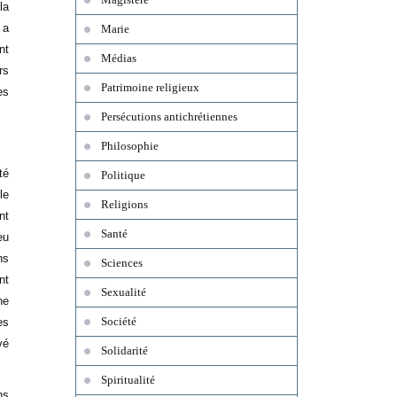
la
 a
Marie
nt
Médias
rs
Patrimoine religieux
es
Persécutions antichrétiennes
Philosophie
té
Politique
le
Religions
nt
Santé
eu
ns
Sciences
nt
Sexualité
ne
Société
es
vé
Solidarité
Spiritualité
ns