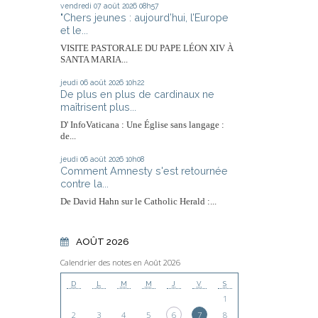
vendredi 07
août 2026
08h57
"Chers jeunes : aujourd’hui, l’Europe
et le...
VISITE PASTORALE DU PAPE LÉON XIV À
SANTA MARIA...
jeudi 06
août 2026
10h22
De plus en plus de cardinaux ne
maîtrisent plus...
D' InfoVaticana : Une Église sans langage :
de...
jeudi 06
août 2026
10h08
Comment Amnesty s'est retournée
contre la...
De David Hahn sur le Catholic Herald :...
AOÛT 2026
Calendrier des notes en Août 2026
D
L
M
M
J
V
S
1
2
3
4
5
6
7
8