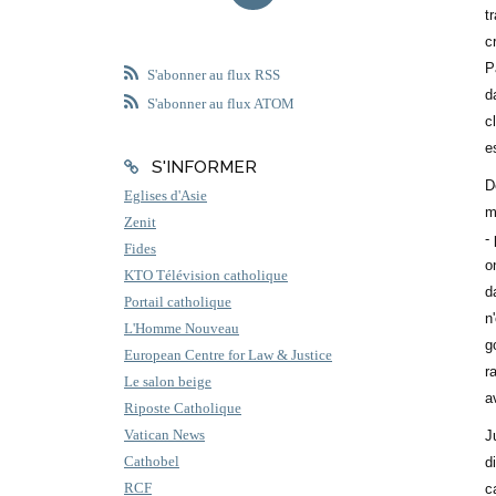
t
c
P
S'abonner au flux RSS
d
S'abonner au flux ATOM
c
e
S'INFORMER
D
Eglises d'Asie
m
Zenit
-
Fides
o
KTO Télévision catholique
d
Portail catholique
n
L'Homme Nouveau
g
European Centre for Law & Justice
r
Le salon beige
a
Riposte Catholique
Vatican News
J
Cathobel
d
RCF
c