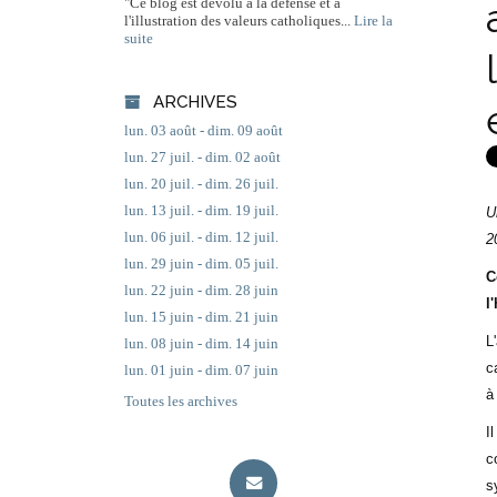
"Ce blog est dévolu à la défense et à
l'illustration des valeurs catholiques...
Lire la
suite
ARCHIVES
lun. 03 août - dim. 09 août
lun. 27 juil. - dim. 02 août
lun. 20 juil. - dim. 26 juil.
lun. 13 juil. - dim. 19 juil.
U
lun. 06 juil. - dim. 12 juil.
2
lun. 29 juin - dim. 05 juil.
C
lun. 22 juin - dim. 28 juin
l'
lun. 15 juin - dim. 21 juin
L
lun. 08 juin - dim. 14 juin
c
lun. 01 juin - dim. 07 juin
à
Toutes les archives
I
c
s