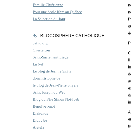
Famille Chrétienne
n
Pour une école libre au Québec
n
La Sélection du Jour
l
q
é
BLOGOSPHÈRE CATHOLIQUE
P
catho.org
Chesterton
C
Saint-Sacrement Liège
I
La Nef
i
Le blog de Jeanne Smits
d
donchristophe.be
a
le blog de Jean-Pierre Snyers
e
Saint Joseph du Web
d
Blog du Père Simon Noël osb
i
Benoît-et-moi
A
Diakonos
e
Didoc.be
f
Aleteia