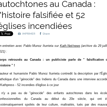
autochtones au Canada :
l'histoire falsifiée et 52
églises incendiées
IMPRIMER
Share
n entretien avec Pablo Munoz Iturrieta sur
Kath.Net/news
(archive du
29 juil
021)
:
orps retrouvés au Canada : un publiciste parle de " falsification 
histoire " !
'auteur et humaniste Pablo Munoz Iturrieta contredit la description par l'Égli
atholique d'un "génocide" des Indiens du Canada dans une interview accord
 Kathpress - 52 incendies d'église à ce jour
l n'y a pas eu de "génocide" des enfants autochtones dans les écol
onfessionnelles du Canada au début du 20e siècle, qui ont é
ystématiquement spoliés de leur culture, maltraités, tués par des mauva