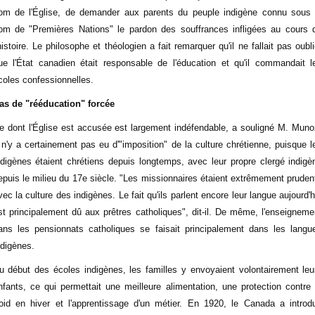
om de l'Église, de demander aux parents du peuple indigène connu sous 
om de "Premières Nations" le pardon des souffrances infligées au cours 
'histoire. Le philosophe et théologien a fait remarquer qu'il ne fallait pas oubli
ue l'État canadien était responsable de l'éducation et qu'il commandait l
coles confessionnelles.
as de "rééducation" forcée
e dont l'Église est accusée est largement indéfendable, a souligné M. Muno
l n'y a certainement pas eu d'"imposition" de la culture chrétienne, puisque l
ndigènes étaient chrétiens depuis longtemps, avec leur propre clergé indigè
epuis le milieu du 17e siècle. "Les missionnaires étaient extrêmement pruden
vec la culture des indigènes. Le fait qu'ils parlent encore leur langue aujourd'h
st principalement dû aux prêtres catholiques", dit-il. De même, l'enseigneme
ans les pensionnats catholiques se faisait principalement dans les langu
ndigènes.
u début des écoles indigènes, les familles y envoyaient volontairement leu
nfants, ce qui permettait une meilleure alimentation, une protection contre 
roid en hiver et l'apprentissage d'un métier. En 1920, le Canada a introdu