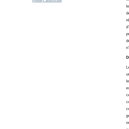
Forum Catholicum
l
d
r
d
p
d
n'
D
L
u
l
e
c
c
c
g
o