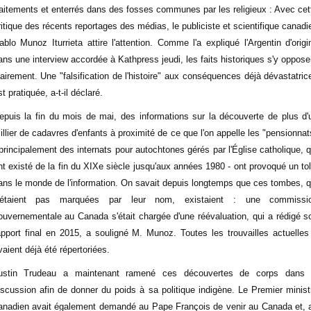
raitements et enterrés dans des fosses communes par les religieux : Avec cet
ritique des récents reportages des médias, le publiciste et scientifique canadi
ablo Munoz Iturrieta attire l'attention. Comme l'a expliqué l'Argentin d'origi
ans une interview accordée à Kathpress jeudi, les faits historiques s'y oppose
lairement. Une "falsification de l'histoire" aux conséquences déjà dévastatric
st pratiquée, a-t-il déclaré.
epuis la fin du mois de mai, des informations sur la découverte de plus d'
illier de cadavres d'enfants à proximité de ce que l'on appelle les "pensionnat
 principalement des internats pour autochtones gérés par l'Église catholique, q
nt existé de la fin du XIXe siècle jusqu'aux années 1980 - ont provoqué un tol
ans le monde de l'information. On savait depuis longtemps que ces tombes, q
'étaient pas marquées par leur nom, existaient : une commissi
ouvernementale au Canada s'était chargée d'une réévaluation, qui a rédigé s
apport final en 2015, a souligné M. Munoz. Toutes les trouvailles actuelles
vaient déjà été répertoriées.
ustin Trudeau a maintenant ramené ces découvertes de corps dans 
iscussion afin de donner du poids à sa politique indigène. Le Premier minist
anadien avait également demandé au Pape François de venir au Canada et, 