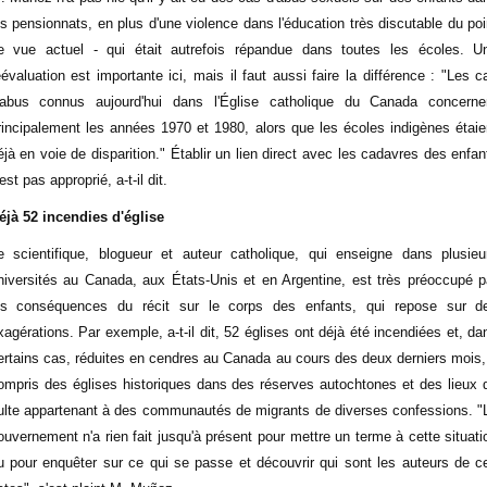
es pensionnats, en plus d'une violence dans l'éducation très discutable du poi
e vue actuel - qui était autrefois répandue dans toutes les écoles. U
éévaluation est importante ici, mais il faut aussi faire la différence : "Les c
'abus connus aujourd'hui dans l'Église catholique du Canada concerne
rincipalement les années 1970 et 1980, alors que les écoles indigènes étaie
éjà en voie de disparition." Établir un lien direct avec les cadavres des enfan
est pas approprié, a-t-il dit.
éjà 52 incendies d'église
e scientifique, blogueur et auteur catholique, qui enseigne dans plusieu
niversités au Canada, aux États-Unis et en Argentine, est très préoccupé p
es conséquences du récit sur le corps des enfants, qui repose sur d
xagérations. Par exemple, a-t-il dit, 52 églises ont déjà été incendiées et, da
ertains cas, réduites en cendres au Canada au cours des deux derniers mois,
ompris des églises historiques dans des réserves autochtones et des lieux 
ulte appartenant à des communautés de migrants de diverses confessions. "
ouvernement n'a rien fait jusqu'à présent pour mettre un terme à cette situati
u pour enquêter sur ce qui se passe et découvrir qui sont les auteurs de c