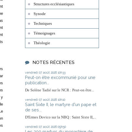
Structures ecclésiastiques
nt
ne
Synode
as
Techniques
nt
Témoignages
nt
ts
Théologie
NOTES RÉCENTES
rs
vendredi 07
août 2026
10h33
ar
Peut-on être excommunié pour une
publication...
es
ns
De Solène Tadié sur le NCR : Peut-on être...
 y
vendredi 07
août 2026
10h10
Saint Sixte II, le martyre d'un pape et
de
de ses...
Le
D'Ermes Dovico sur la NBQ : Saint Sixte II,...
on
es
vendredi 07
août 2026
09h50
Les 200 martyrs du monastère de