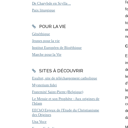
l
De Charybde en Scylla ...
f
Paix liturgique
d
t
POUR LA VIE
e
Généthique
n
Jeunes pour la vie
C
Institut Européen de Bioéthique
Marche pour la Vie
E
i
d
SITES À DÉCOUVRIR
l
Exultet, site de téléchargement catholique
d
Mysterium fidei
l
Fraternité Saint-Pierre (Belgique)
p
Le Messie et son Prophète - Aux origines de
l'Islam
c
EEChO Enjeux de l'Etude du Christianisme
d
des Origines
d
Una Voce
M