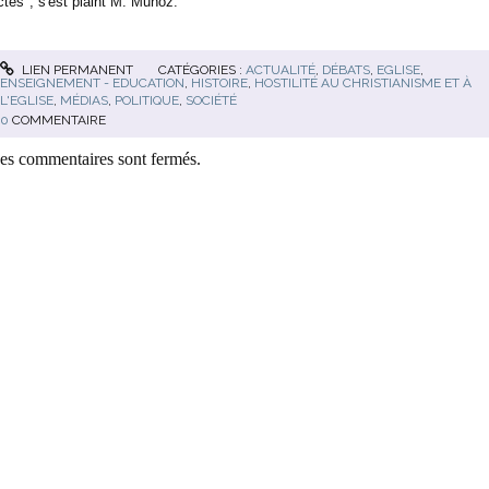
ctes", s'est plaint M. Muñoz.
LIEN PERMANENT
CATÉGORIES :
ACTUALITÉ
,
DÉBATS
,
EGLISE
,
ENSEIGNEMENT - EDUCATION
,
HISTOIRE
,
HOSTILITÉ AU CHRISTIANISME ET À
L'EGLISE
,
MÉDIAS
,
POLITIQUE
,
SOCIÉTÉ
0
COMMENTAIRE
es commentaires sont fermés.