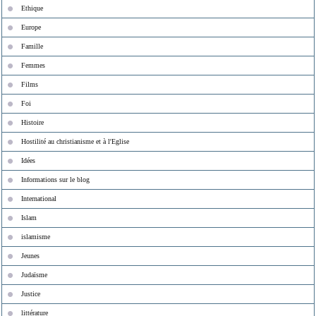
Ethique
Europe
Famille
Femmes
Films
Foi
Histoire
Hostilité au christianisme et à l'Eglise
Idées
Informations sur le blog
International
Islam
islamisme
Jeunes
Judaïsme
Justice
littérature