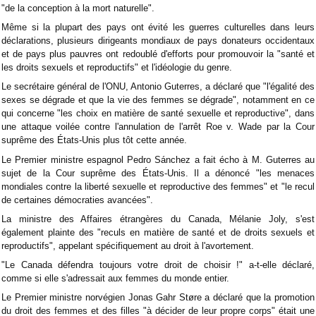
"de la conception à la mort naturelle".
Même si la plupart des pays ont évité les guerres culturelles dans leurs
déclarations, plusieurs dirigeants mondiaux de pays donateurs occidentaux
et de pays plus pauvres ont redoublé d'efforts pour promouvoir la "santé et
les droits sexuels et reproductifs" et l'idéologie du genre.
Le secrétaire général de l'ONU, Antonio Guterres, a déclaré que "l'égalité des
sexes se dégrade et que la vie des femmes se dégrade", notamment en ce
qui concerne "les choix en matière de santé sexuelle et reproductive", dans
une attaque voilée contre l'annulation de l'arrêt Roe v. Wade par la Cour
suprême des États-Unis plus tôt cette année.
Le Premier ministre espagnol Pedro Sánchez a fait écho à M. Guterres au
sujet de la Cour suprême des États-Unis. Il a dénoncé "les menaces
mondiales contre la liberté sexuelle et reproductive des femmes" et "le recul
de certaines démocraties avancées".
La ministre des Affaires étrangères du Canada, Mélanie Joly, s'est
également plainte des "reculs en matière de santé et de droits sexuels et
reproductifs", appelant spécifiquement au droit à l'avortement.
"Le Canada défendra toujours votre droit de choisir !" a-t-elle déclaré,
comme si elle s'adressait aux femmes du monde entier.
Le Premier ministre norvégien Jonas Gahr Støre a déclaré que la promotion
du droit des femmes et des filles "à décider de leur propre corps" était une