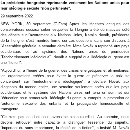
La présidente hongroise réprimande vertement les Nations unies pour
leur idéologie sexiste "non pertinente".
29 septembre 2022
NEW YORK, 30 septembre (C-Fam) Après les récentes critiques des
conservateurs sociaux selon lesquelles la Hongrie a été du mauvais côté
des débats sur l'avortement aux Nations Unies, Katalin Novák, présidente
de la Hongrie, s'est montrée ferme sur ces questions dans son discours à
l'Assemblée générale la semaine dernière. Mme Novák a reproché aux pays
occidentaux et au système des Nations unies de promouvoir
"l'endoctrinement idéologique". Novák a suggéré que l'idéologie du genre est
une "fiction".
"Aujourd'hui, à l'heure de la guerre, des crises énergétiques et alimentaires,
les organisations créées pour éviter la guerre et préserver la paix se
concentrent sur l'endoctrinement idéologique", a déclaré Novák aux
dirigeants du monde entier, une semaine seulement après que les pays
occidentaux et le système des Nations unies ont tenu un sommet sur
l'éducation pour promouvoir l'idéologie du genre, y compris la promotion de
l'autonomie sexuelle des enfants et la propagande homosexuelle et
transgenre.
"Ce n'est pas ce dont nous avons besoin aujourd'hui. Au contraire, nous
devons retrouver notre capacité à distinguer l'essentiel du superflu,
l'important du sans importance, la réalité de la fiction", a insisté M. Novák