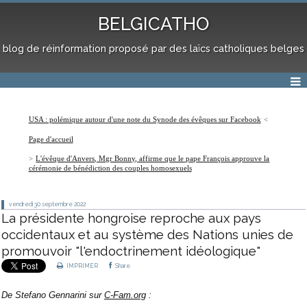
BELGICATHO
blog de réinformation proposé par des laïcs catholiques belges
USA : polémique autour d'une note du Synode des évêques sur Facebook
Page d'accueil
L'évêque d'Anvers, Mgr Bonny, affirme que le pape François approuve la
cérémonie de bénédiction des couples homosexuels
vendredi 30
septembre 2022
La présidente hongroise reproche aux pays
occidentaux et au système des Nations unies de
promouvoir "l'endoctrinement idéologique"
IMPRIMER
Share
De Stefano Gennarini sur
C-Fam.org
: