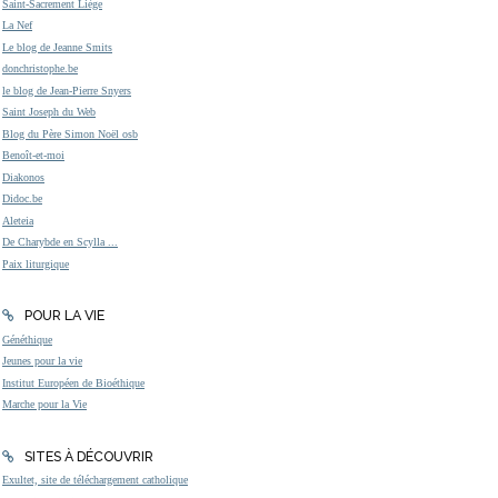
Saint-Sacrement Liège
La Nef
Le blog de Jeanne Smits
donchristophe.be
le blog de Jean-Pierre Snyers
Saint Joseph du Web
Blog du Père Simon Noël osb
Benoît-et-moi
Diakonos
Didoc.be
Aleteia
De Charybde en Scylla ...
Paix liturgique
POUR LA VIE
Généthique
Jeunes pour la vie
Institut Européen de Bioéthique
Marche pour la Vie
SITES À DÉCOUVRIR
Exultet, site de téléchargement catholique