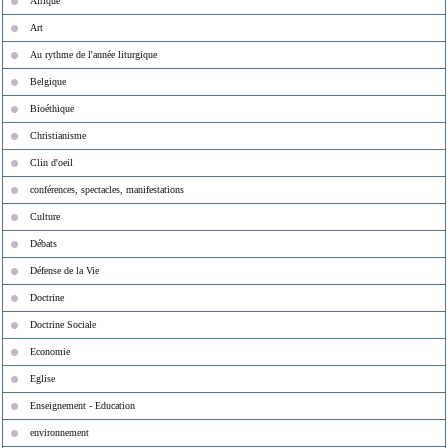
Afrique
Art
Au rythme de l'année liturgique
Belgique
Bioéthique
Christianisme
Clin d'oeil
conférences, spectacles, manifestations
Culture
Débats
Défense de la Vie
Doctrine
Doctrine Sociale
Economie
Eglise
Enseignement - Education
environnement