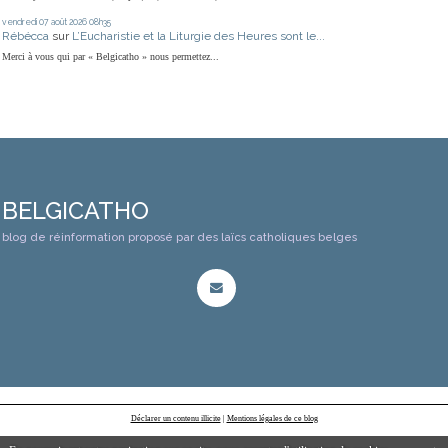
vendredi 07
août 2026
08h35
Rébécca
sur
L’Eucharistie et la Liturgie des Heures sont le...
Merci à vous qui par « Belgicatho » nous permettez...
BELGICATHO
blog de réinformation proposé par des laïcs catholiques belges
Déclarer un contenu illicite
|
Mentions légales de ce blog