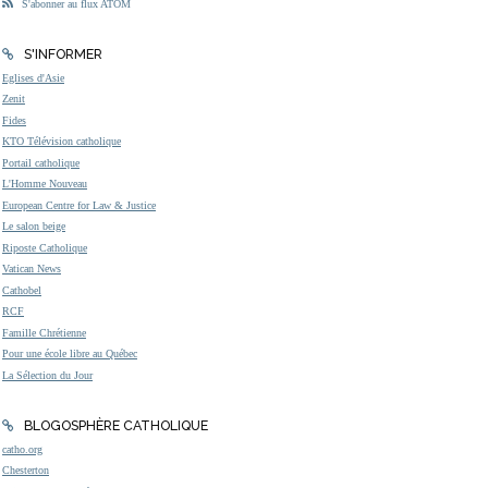
S'abonner au flux ATOM
S'INFORMER
Eglises d'Asie
Zenit
Fides
KTO Télévision catholique
Portail catholique
L'Homme Nouveau
European Centre for Law & Justice
Le salon beige
Riposte Catholique
Vatican News
Cathobel
RCF
Famille Chrétienne
Pour une école libre au Québec
La Sélection du Jour
BLOGOSPHÈRE CATHOLIQUE
catho.org
Chesterton