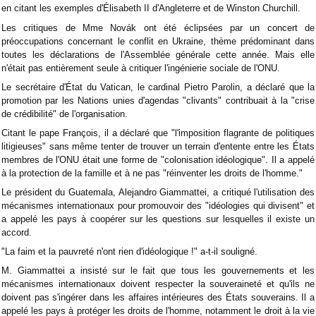
en citant les exemples d'Élisabeth II d'Angleterre et de Winston Churchill.
Les critiques de Mme Novák ont été éclipsées par un concert de
préoccupations concernant le conflit en Ukraine, thème prédominant dans
toutes les déclarations de l'Assemblée générale cette année. Mais elle
n'était pas entièrement seule à critiquer l'ingénierie sociale de l'ONU.
Le secrétaire d'État du Vatican, le cardinal Pietro Parolin, a déclaré que la
promotion par les Nations unies d'agendas "clivants" contribuait à la "crise
de crédibilité" de l'organisation.
Citant le pape François, il a déclaré que "l'imposition flagrante de politiques
litigieuses" sans même tenter de trouver un terrain d'entente entre les États
membres de l'ONU était une forme de "colonisation idéologique". Il a appelé
à la protection de la famille et à ne pas "réinventer les droits de l'homme."
Le président du Guatemala, Alejandro Giammattei, a critiqué l'utilisation des
mécanismes internationaux pour promouvoir des "idéologies qui divisent" et
a appelé les pays à coopérer sur les questions sur lesquelles il existe un
accord.
"La faim et la pauvreté n'ont rien d'idéologique !" a-t-il souligné.
M. Giammattei a insisté sur le fait que tous les gouvernements et les
mécanismes internationaux doivent respecter la souveraineté et qu'ils ne
doivent pas s'ingérer dans les affaires intérieures des États souverains. Il a
appelé les pays à protéger les droits de l'homme, notamment le droit à la vie