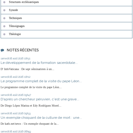
Structures ecclésiastiques
Synode
Techniques
Témoignages
Théologie
NOTES RÉCENTES
samedi 08
août 2026
10h31
Le développement de la formation sacerdotale...
D' InfoVaticana : De sept séminaristes à un...
samedi 08
août 2026
10h12
Le programme complet de la visite du pape Léon...
Le programme complet de la visite du pape Léon...
samedi 08
août 2026
09h47
D'après un chercheur péruvien, c'est une grave...
De Diego López Marina et Edy Rodríguez Morel...
samedi 08
août 2026
09h33
Un exemple choquant de la culture de mort : une...
De kath.net/news : Un exemple choquant de la...
samedi 08
août 2026
08h59