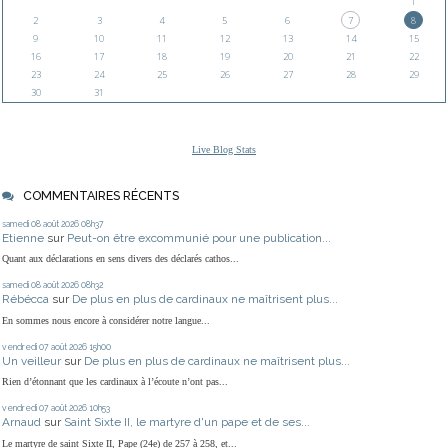
1
2
3
4
5
6
7
8
9
10
11
12
13
14
15
16
17
18
19
20
21
22
23
24
25
26
27
28
29
30
31
Live Blog Stats
COMMENTAIRES RÉCENTS
samedi 08
août 2026
08h37
Etienne
sur
Peut-on être excommunié pour une publication...
Quant aux déclarations en sens divers des déclarés cathos...
samedi 08
août 2026
08h32
Rébécca
sur
De plus en plus de cardinaux ne maîtrisent plus...
En sommes nous encore à considérer notre langue...
vendredi 07
août 2026
15h00
Un veilleur
sur
De plus en plus de cardinaux ne maîtrisent plus...
Rien d’étonnant que les cardinaux à l’écoute n’ont pas...
vendredi 07
août 2026
10h53
Arnaud
sur
Saint Sixte II, le martyre d'un pape et de ses...
Le martyre de saint Sixte II, Pape (24e) de 257 à 258, et...