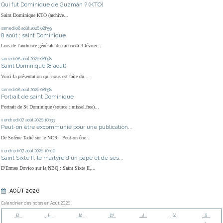
Qui fut Dominique de Guzmán ? (KTO)
Saint Dominique KTO (archive...
samedi 08
août 2026
08h59
8 août : saint Dominique
Lors de l'audience générale du mercredi 3 février...
samedi 08
août 2026
08h58
Saint Dominique (8 août)
Voici la présentation qui nous est faite du...
samedi 08
août 2026
08h58
Portrait de saint Dominique
Portrait de St Dominique (source : missel.free)...
vendredi 07
août 2026
10h33
Peut-on être excommunié pour une publication...
De Solène Tadié sur le NCR : Peut-on être...
vendredi 07
août 2026
10h10
Saint Sixte II, le martyre d'un pape et de ses...
D'Ermes Dovico sur la NBQ : Saint Sixte II,...
AOÛT 2026
Calendrier des notes en Août 2026
D
L
M
M
J
V
S