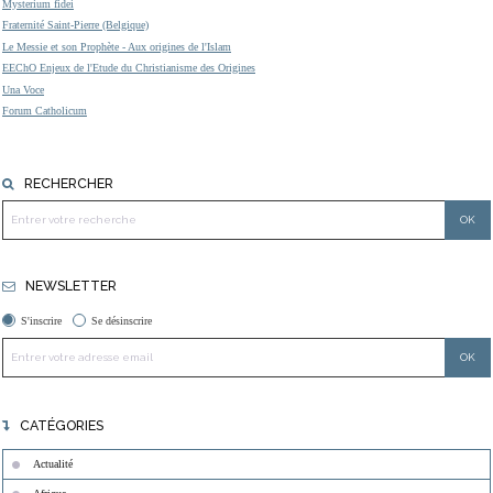
Mysterium fidei
Fraternité Saint-Pierre (Belgique)
Le Messie et son Prophète - Aux origines de l'Islam
EEChO Enjeux de l'Etude du Christianisme des Origines
Una Voce
Forum Catholicum
RECHERCHER
NEWSLETTER
S'inscrire
Se désinscrire
CATÉGORIES
Actualité