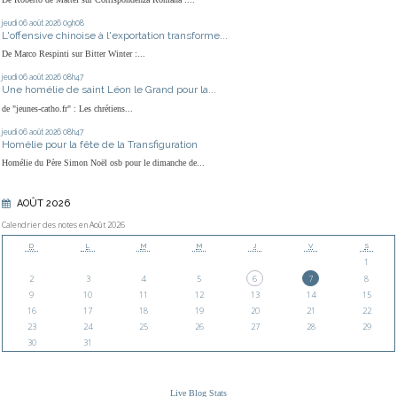
jeudi 06
août 2026
09h08
L'offensive chinoise à l'exportation transforme...
De Marco Respinti sur Bitter Winter :...
jeudi 06
août 2026
08h47
Une homélie de saint Léon le Grand pour la...
de "jeunes-catho.fr" : Les chrétiens...
jeudi 06
août 2026
08h47
Homélie pour la fête de la Transfiguration
Homélie du Père Simon Noël osb pour le dimanche de...
AOÛT 2026
Calendrier des notes en Août 2026
D
L
M
M
J
V
S
1
2
3
4
5
6
7
8
9
10
11
12
13
14
15
16
17
18
19
20
21
22
23
24
25
26
27
28
29
30
31
Live Blog Stats