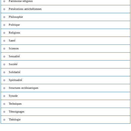
Patrimoine religieux
Persécutions antichrétiennes
Philosophie
Politique
Religions
Santé
Sciences
Sexualité
Société
Solidarité
Spiritualité
Structures ecclésiastiques
Synode
Techniques
Témoignages
Théologie