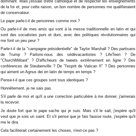
dominant. Mais j'essaie d'être catholique et de respecter les enseignements
de la foi et, pour cette raison, un bon nombre de personnes me qualifieraient
de conservateur.
Le pape parle-t-il de personnes comme moi ?
Ou parle-t-il de mes amis qui vont à la messe traditionnelle en latin et qui
sont des socialistes purs et durs, avec des politiques révolutionnaires qui
me font un peu peur ?
Parle-t-il de la "campagne présidentielle" de Taylor Marshall ? Des partisans
de Trump ? Parlons-nous des sédévacantistes ? LifeTeen ? De
"ChurchMilitant" ? D'afficheurs de tweets extrêmement en ligne ? Des
conférences de Steubenville ? De "l'esprit de Vatican II" ? Des personnes
qui aiment un Agnus dei en latin de temps en temps ?
Pense-t-il que ces groupes sont tous identiques ?
Honnêtement, je ne sais pas.
S'il parle de moi et qu'il a une correction particulière à me donner, j'aimerais
la recevoir.
Je doute fort que le pape sache qui je suis. Mais s'il le sait, j'espère qu'il
veut que je sois un saint. Et s'il pense que je fais fausse route, j'espère qu'il
me le dira.
Cela faciliterait certainement les choses, n'est-ce pas ?