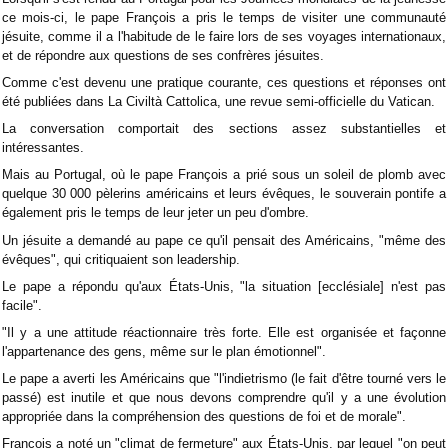
ce mois-ci, le pape François a pris le temps de visiter une communauté
jésuite, comme il a l'habitude de le faire lors de ses voyages internationaux,
et de répondre aux questions de ses confrères jésuites.
Comme c'est devenu une pratique courante, ces questions et réponses ont
été publiées dans La Civiltà Cattolica, une revue semi-officielle du Vatican.
La conversation comportait des sections assez substantielles et
intéressantes.
Mais au Portugal, où le pape François a prié sous un soleil de plomb avec
quelque 30 000 pèlerins américains et leurs évêques, le souverain pontife a
également pris le temps de leur jeter un peu d'ombre.
Un jésuite a demandé au pape ce qu'il pensait des Américains, "même des
évêques", qui critiquaient son leadership.
Le pape a répondu qu'aux États-Unis, "la situation [ecclésiale] n'est pas
facile".
"Il y a une attitude réactionnaire très forte. Elle est organisée et façonne
l'appartenance des gens, même sur le plan émotionnel".
Le pape a averti les Américains que "l'indietrismo (le fait d'être tourné vers le
passé) est inutile et que nous devons comprendre qu'il y a une évolution
appropriée dans la compréhension des questions de foi et de morale".
François a noté un "climat de fermeture" aux États-Unis, par lequel "on peut