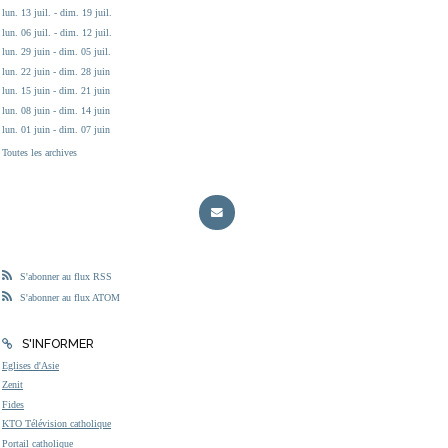
lun. 13 juil. - dim. 19 juil.
lun. 06 juil. - dim. 12 juil.
lun. 29 juin - dim. 05 juil.
lun. 22 juin - dim. 28 juin
lun. 15 juin - dim. 21 juin
lun. 08 juin - dim. 14 juin
lun. 01 juin - dim. 07 juin
Toutes les archives
S'abonner au flux RSS
S'abonner au flux ATOM
S'INFORMER
Eglises d'Asie
Zenit
Fides
KTO Télévision catholique
Portail catholique