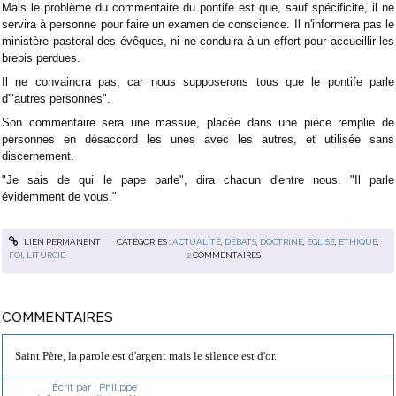
Mais le problème du commentaire du pontife est que, sauf spécificité, il ne
servira à personne pour faire un examen de conscience. Il n'informera pas le
ministère pastoral des évêques, ni ne conduira à un effort pour accueillir les
brebis perdues.
Il ne convaincra pas, car nous supposerons tous que le pontife parle
d'"autres personnes".
Son commentaire sera une massue, placée dans une pièce remplie de
personnes en désaccord les unes avec les autres, et utilisée sans
discernement.
"Je sais de qui le pape parle", dira chacun d'entre nous. "Il parle
évidemment de vous."
LIEN PERMANENT
CATÉGORIES :
ACTUALITÉ
,
DÉBATS
,
DOCTRINE
,
EGLISE
,
ETHIQUE
,
FOI
,
LITURGIE
2
COMMENTAIRES
COMMENTAIRES
Saint Père, la parole est d'argent mais le silence est d'or.
Écrit par :
Philippe