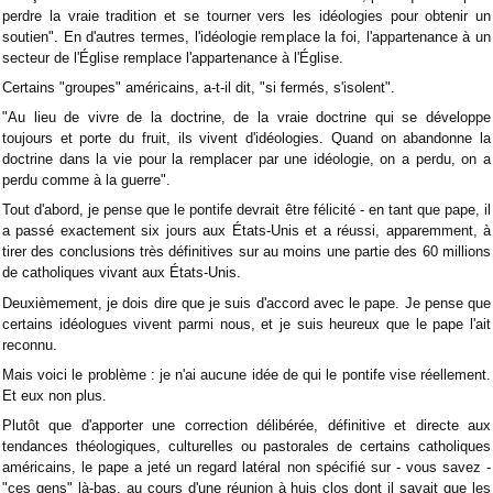
perdre la vraie tradition et se tourner vers les idéologies pour obtenir un
soutien". En d'autres termes, l'idéologie remplace la foi, l'appartenance à un
secteur de l'Église remplace l'appartenance à l'Église.
Certains "groupes" américains, a-t-il dit, "si fermés, s'isolent".
"Au lieu de vivre de la doctrine, de la vraie doctrine qui se développe
toujours et porte du fruit, ils vivent d'idéologies. Quand on abandonne la
doctrine dans la vie pour la remplacer par une idéologie, on a perdu, on a
perdu comme à la guerre".
Tout d'abord, je pense que le pontife devrait être félicité - en tant que pape, il
a passé exactement six jours aux États-Unis et a réussi, apparemment, à
tirer des conclusions très définitives sur au moins une partie des 60 millions
de catholiques vivant aux États-Unis.
Deuxièmement, je dois dire que je suis d'accord avec le pape. Je pense que
certains idéologues vivent parmi nous, et je suis heureux que le pape l'ait
reconnu.
Mais voici le problème : je n'ai aucune idée de qui le pontife vise réellement.
Et eux non plus.
Plutôt que d'apporter une correction délibérée, définitive et directe aux
tendances théologiques, culturelles ou pastorales de certains catholiques
américains, le pape a jeté un regard latéral non spécifié sur - vous savez -
"ces gens" là-bas, au cours d'une réunion à huis clos dont il savait que les