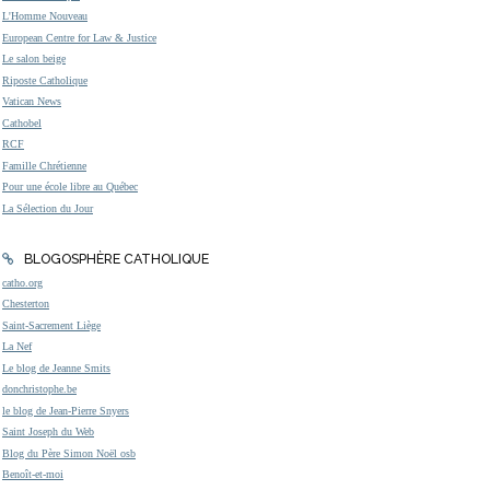
L'Homme Nouveau
European Centre for Law & Justice
Le salon beige
Riposte Catholique
Vatican News
Cathobel
RCF
Famille Chrétienne
Pour une école libre au Québec
La Sélection du Jour
BLOGOSPHÈRE CATHOLIQUE
catho.org
Chesterton
Saint-Sacrement Liège
La Nef
Le blog de Jeanne Smits
donchristophe.be
le blog de Jean-Pierre Snyers
Saint Joseph du Web
Blog du Père Simon Noël osb
Benoît-et-moi