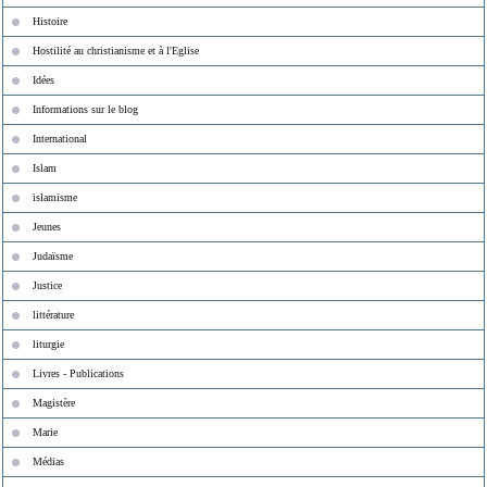
Histoire
Hostilité au christianisme et à l'Eglise
Idées
Informations sur le blog
International
Islam
islamisme
Jeunes
Judaïsme
Justice
littérature
liturgie
Livres - Publications
Magistère
Marie
Médias