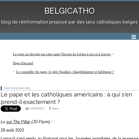
BELGICATHO
blog de réinformation proposé par des laïcs catholiques belges
Le pape ne devrait pas citer saint Vincent de Lérins à tort et à travers
Page d'accueil
Le conseiller du pape, le père Spadaro, blasphémateur et hérétique ?
mercredi 30
août 2023
Le pape et les catholiques américains : à qui s'en
prend-il exactement ?
IMPRIMER
Share
Lu
sur The Pillar
(JD Flynn) :
29 août 2023
Lorsqu'il s'est rendu au Portugal pour les Journées mondiales de la jeunesse