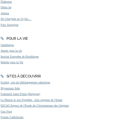
Diakonos
Didoc.be
Aleteia
De Charybde en Scylla ...
Paix liturgique
POUR LA VIE
Généthique
Jeunes pour la vie
Institut Européen de Bioéthique
Marche pour la Vie
SITES À DÉCOUVRIR
Exultet, site de téléchargement catholique
Mysterium fidei
Fraternité Saint-Pierre (Belgique)
Le Messie et son Prophète - Aux origines de l'Islam
EEChO Enjeux de l'Etude du Christianisme des Origines
Una Voce
Forum Catholicum