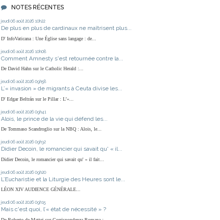
NOTES RÉCENTES
jeudi 06
août 2026
10h22
De plus en plus de cardinaux ne maîtrisent plus...
D' InfoVaticana : Une Église sans langage : de...
jeudi 06
août 2026
10h08
Comment Amnesty s'est retournée contre la...
De David Hahn sur le Catholic Herald :...
jeudi 06
août 2026
09h58
L’« invasion » de migrants à Ceuta divise les...
D' Edgar Beltrán sur le Pillar : L’«...
jeudi 06
août 2026
09h41
Alois, le prince de la vie qui défend les...
De Tommaso Scandroglio sur la NBQ : Alois, le...
jeudi 06
août 2026
09h32
Didier Decoin, le romancier qui savait qu' « il...
Didier Decoin, le romancier qui savait qu' « il fait...
jeudi 06
août 2026
09h20
L’Eucharistie et la Liturgie des Heures sont le...
LÉON XIV AUDIENCE GÉNÉRALE...
jeudi 06
août 2026
09h15
Mais c'est quoi, l’« état de nécessité » ?
De Roberto de Mattei sur Corrispondenza Romana :...