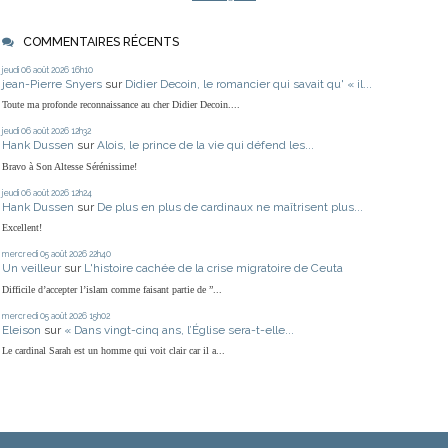
COMMENTAIRES RÉCENTS
jeudi 06
août 2026
16h10
jean-Pierre Snyers
sur
Didier Decoin, le romancier qui savait qu' « il...
Toute ma profonde reconnaissance au cher Didier Decoin....
jeudi 06
août 2026
12h32
Hank Dussen
sur
Alois, le prince de la vie qui défend les...
Bravo à Son Altesse Sérénissime!
jeudi 06
août 2026
12h24
Hank Dussen
sur
De plus en plus de cardinaux ne maîtrisent plus...
Excellent!
mercredi 05
août 2026
22h40
Un veilleur
sur
L'histoire cachée de la crise migratoire de Ceuta
Difficile d’accepter l’islam comme faisant partie de ”...
mercredi 05
août 2026
15h02
Eleison
sur
« Dans vingt-cinq ans, l’Église sera-t-elle...
Le cardinal Sarah est un homme qui voit clair car il a...