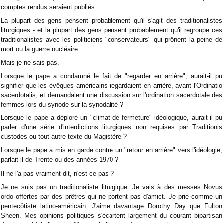
comptes rendus seraient publiés.
La plupart des gens pensent probablement qu'il s'agit des traditionalistes
liturgiques - et la plupart des gens pensent probablement qu'il regroupe ces
traditionalistes avec les politiciens "conservateurs" qui prônent la peine de
mort ou la guerre nucléaire.
Mais je ne sais pas.
Lorsque le pape a condamné le fait de "regarder en arrière", aurait-il pu
signifier que les évêques américains regardaient en arrière, avant l'Ordinatio
sacerdotalis, et demandaient une discussion sur l'ordination sacerdotale des
femmes lors du synode sur la synodalité ?
Lorsque le pape a déploré un "climat de fermeture" idéologique, aurait-il pu
parler d'une série d'interdictions liturgiques non requises par Traditionis
custodes ou tout autre texte du Magistère ?
Lorsque le pape a mis en garde contre un "retour en arrière" vers l'idéologie,
parlait-il de Trente ou des années 1970 ?
Il ne l'a pas vraiment dit, n'est-ce pas ?
Je ne suis pas un traditionaliste liturgique. Je vais à des messes Novus
ordo offertes par des prêtres qui ne portent pas d'amict. Je prie comme un
pentecôtiste latino-américain. J'aime davantage Dorothy Day que Fulton
Sheen. Mes opinions politiques s'écartent largement du courant bipartisan