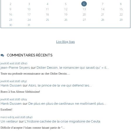
2
3
4
5
6
7
8
9
10
11
12
13
14
15
16
17
18
19
20
21
22
23
24
25
26
27
28
29
30
31
Live Blog Stats
COMMENTAIRES RÉCENTS
jeudi 06
août 2026
16h10
jean-Pierre Snyers
sur
Didier Decoin, le romancier qui savait qu' « il...
Toute ma profonde reconnaissance au cher Didier Decoin....
jeudi 06
août 2026
12h32
Hank Dussen
sur
Alois, le prince de la vie qui défend les...
Bravo à Son Altesse Sérénissime!
jeudi 06
août 2026
12h24
Hank Dussen
sur
De plus en plus de cardinaux ne maîtrisent plus...
Excellent!
mercredi 05
août 2026
22h40
Un veilleur
sur
L'histoire cachée de la crise migratoire de Ceuta
Difficile d’accepter l’islam comme faisant partie de ”...