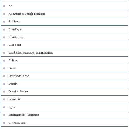
Art
Au rythme de l'année liturgique
Belgique
Bioéthique
Christianisme
Clin d'oeil
conférences, spectacles, manifestations
Culture
Débats
Défense de la Vie
Doctrine
Doctrine Sociale
Economie
Eglise
Enseignement - Education
environnement