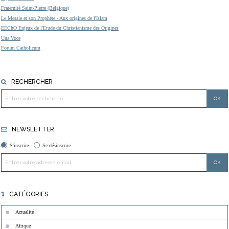
Fraternité Saint-Pierre (Belgique)
Le Messie et son Prophète - Aux origines de l'Islam
EEChO Enjeux de l'Etude du Christianisme des Origines
Una Voce
Forum Catholicum
RECHERCHER
NEWSLETTER
S'inscrire
Se désinscrire
CATÉGORIES
Actualité
Afrique