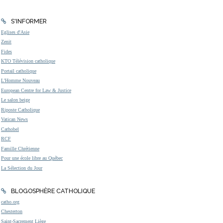
S'INFORMER
Eglises d'Asie
Zenit
Fides
KTO Télévision catholique
Portail catholique
L'Homme Nouveau
European Centre for Law & Justice
Le salon beige
Riposte Catholique
Vatican News
Cathobel
RCF
Famille Chrétienne
Pour une école libre au Québec
La Sélection du Jour
BLOGOSPHÈRE CATHOLIQUE
catho.org
Chesterton
Saint-Sacrement Liège