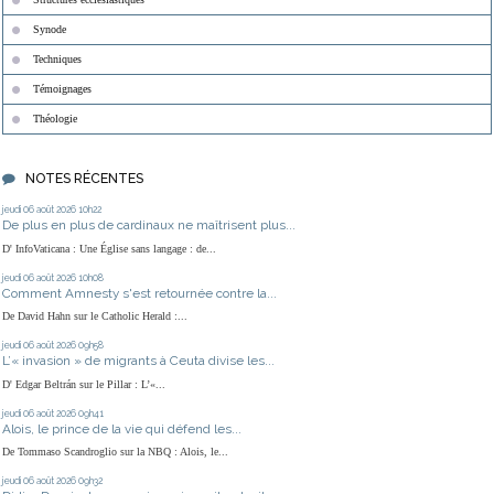
Synode
Techniques
Témoignages
Théologie
NOTES RÉCENTES
jeudi 06
août 2026
10h22
De plus en plus de cardinaux ne maîtrisent plus...
D' InfoVaticana : Une Église sans langage : de...
jeudi 06
août 2026
10h08
Comment Amnesty s'est retournée contre la...
De David Hahn sur le Catholic Herald :...
jeudi 06
août 2026
09h58
L’« invasion » de migrants à Ceuta divise les...
D' Edgar Beltrán sur le Pillar : L’«...
jeudi 06
août 2026
09h41
Alois, le prince de la vie qui défend les...
De Tommaso Scandroglio sur la NBQ : Alois, le...
jeudi 06
août 2026
09h32