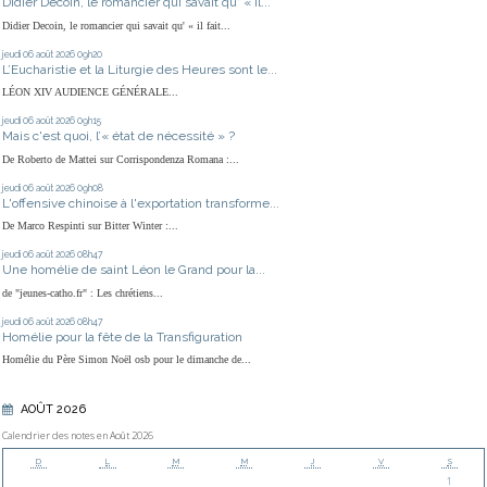
Didier Decoin, le romancier qui savait qu' « il...
Didier Decoin, le romancier qui savait qu' « il fait...
jeudi 06
août 2026
09h20
L’Eucharistie et la Liturgie des Heures sont le...
LÉON XIV AUDIENCE GÉNÉRALE...
jeudi 06
août 2026
09h15
Mais c'est quoi, l’« état de nécessité » ?
De Roberto de Mattei sur Corrispondenza Romana :...
jeudi 06
août 2026
09h08
L'offensive chinoise à l'exportation transforme...
De Marco Respinti sur Bitter Winter :...
jeudi 06
août 2026
08h47
Une homélie de saint Léon le Grand pour la...
de "jeunes-catho.fr" : Les chrétiens...
jeudi 06
août 2026
08h47
Homélie pour la fête de la Transfiguration
Homélie du Père Simon Noël osb pour le dimanche de...
AOÛT 2026
Calendrier des notes en Août 2026
D
L
M
M
J
V
S
1