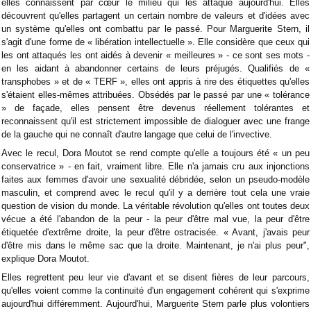
elles connaissent par cœur le milieu qui les attaque aujourd'hui. Elles
découvrent qu'elles partagent un certain nombre de valeurs et d'idées avec
un système qu'elles ont combattu par le passé. Pour Marguerite Stern, il
s'agit d'une forme de « libération intellectuelle ». Elle considère que ceux qui
les ont attaqués les ont aidés à devenir « meilleures » - ce sont ses mots -
en les aidant à abandonner certains de leurs préjugés. Qualifiés de «
transphobes » et de « TERF », elles ont appris à rire des étiquettes qu'elles
s'étaient elles-mêmes attribuées. Obsédés par le passé par une « tolérance
» de façade, elles pensent être devenus réellement tolérantes et
reconnaissent qu'il est strictement impossible de dialoguer avec une frange
de la gauche qui ne connaît d'autre langage que celui de l'invective.
Avec le recul, Dora Moutot se rend compte qu'elle a toujours été « un peu
conservatrice » - en fait, vraiment libre. Elle n'a jamais cru aux injonctions
faites aux femmes d'avoir une sexualité débridée, selon un pseudo-modèle
masculin, et comprend avec le recul qu'il y a derrière tout cela une vraie
question de vision du monde. La véritable révolution qu'elles ont toutes deux
vécue a été l'abandon de la peur - la peur d'être mal vue, la peur d'être
étiquetée d'extrême droite, la peur d'être ostracisée. « Avant, j'avais peur
d'être mis dans le même sac que la droite. Maintenant, je n'ai plus peur",
explique Dora Moutot.
Elles regrettent peu leur vie d'avant et se disent fières de leur parcours,
qu'elles voient comme la continuité d'un engagement cohérent qui s'exprime
aujourd'hui différemment. Aujourd'hui, Marguerite Stern parle plus volontiers