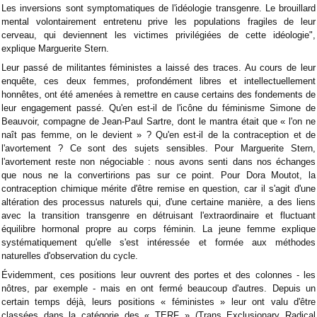
Les inversions sont symptomatiques de l'idéologie transgenre. Le brouillard
mental volontairement entretenu prive les populations fragiles de leur
cerveau, qui deviennent les victimes privilégiées de cette idéologie",
explique Marguerite Stern.
Leur passé de militantes féministes a laissé des traces. Au cours de leur
enquête, ces deux femmes, profondément libres et intellectuellement
honnêtes, ont été amenées à remettre en cause certains des fondements de
leur engagement passé. Qu'en est-il de l'icône du féminisme Simone de
Beauvoir, compagne de Jean-Paul Sartre, dont le mantra était que « l'on ne
naît pas femme, on le devient » ? Qu'en est-il de la contraception et de
l'avortement ? Ce sont des sujets sensibles. Pour Marguerite Stern,
l'avortement reste non négociable : nous avons senti dans nos échanges
que nous ne la convertirions pas sur ce point. Pour Dora Moutot, la
contraception chimique mérite d'être remise en question, car il s'agit d'une
altération des processus naturels qui, d'une certaine manière, a des liens
avec la transition transgenre en détruisant l'extraordinaire et fluctuant
équilibre hormonal propre au corps féminin. La jeune femme explique
systématiquement qu'elle s'est intéressée et formée aux méthodes
naturelles d'observation du cycle.
Évidemment, ces positions leur ouvrent des portes et des colonnes - les
nôtres, par exemple - mais en ont fermé beaucoup d'autres. Depuis un
certain temps déjà, leurs positions « féministes » leur ont valu d'être
classées dans la catégorie des « TERF » (Trans Exclusionary Radical