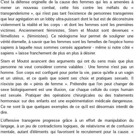
C'est la défense originelle de la cause des femmes qui les a amenées à
mener un nouveau combat, cette fois contre les méfaits du «
transgenderisme », qui n'est pas tant l'existence de personnes transgenres
que leur agrégation en un lobby ultra-puissant dont le but est de déconstruire
violemment la réalité et les corps - et dont les femmes sont les premières
victimes. Anciennement féministes, Stern et Moutot sont devenues «
fémellistes ». (féministes). Ce néologisme leur permet de souligner une
vérité éternelle, à savoir que les femmes sont les femelles de l'espèce homo
sapiens à laquelle nous sommes censés appartenir - même si notre côté «
sapiens » laisse franchement de plus en plus à désirer.
Stern et Moutot avancent des arguments qui ont du sens mais que plus
personne ne veut considérer comme valables : Une femme n'est pas un
homme. Son corps est configuré pour porter la vie, parce qu'elle a un vagin
et un utérus, et ce quels que soient ses choix et pratiques sexuels. Il
n'existe pas de « pénis de femme ». Prétendre que l'on peut changer de
sexe biologiquement est une illusion, car chaque cellule du corps humain
est sexuée. Pratiquer des opérations chirurgicales ou des traitements
hormonaux sur des enfants est une expérimentation médicale dangereuse.
Ce ne sont là que quelques exemples de ce qu'il est désormais interdit de
dire.
L'offensive transgenre progresse grâce à un effort de manipulation du
langage, à un jeu de contradictions logiques, de relativisme et de confusion
mentale, autant d'éléments qui favorisent le recrutement pour la cause. «