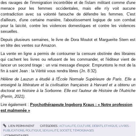
des ravages de l'immigration incontrôlée et de l'islam militant comme d'une
menace pour les femmes occidentales, mais elle n'y voit aucune
contradiction avec sa volonté farouche de défendre les femmes. C'est
d'ailleurs, d'une certaine manière, l'aboutissement logique de son combat
pour la laïcité, contre les violences domestiques et contre les violences
sexuelles.
Depuis plusieurs semaines, le livre de Dora Moutot et Marguerite Stern est
en tête des ventes sur Amazon.
La vente en ligne a permis de contourner la censure obstinée des libraires
qui cachent les livres ou refusent de les commander, et l'éditeur vient de
lancer un second tirage : un vrai message d'espoir. Empruntons le mot de la
fin à saint Jean : la Vérité vous rendra libres (Jn. 8:32).
Hélène de Lauzun a étudié à l'École Normale Supérieure de Paris. Elle a
enseigné la littérature et la civilisation françaises à Harvard et a obtenu un
doctorat en histoire à la Sorbonne. Elle est l'auteur de Histoire de l'Autriche
(Perrin, 2021).
Lire également :
Psychothérapeute Ingeborg Kraus : « Notre profession
est malmenée »
LIEN PERMANENT
CATÉGORIES :
ACTUALITÉ
,
CULTURE
,
DÉBATS
,
ETHIQUE
,
LIVRES -
PUBLICATIONS
,
POLITIQUE
,
SEXUALITÉ
,
SOCIÉTÉ
,
TÉMOIGNAGES
2
COMMENTAIRES