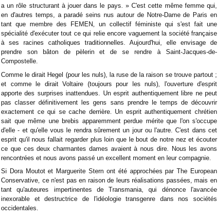
a un rôle structurant à jouer dans le pays. » C'est cette même femme qui,
en d'autres temps, a paradé seins nus autour de Notre-Dame de Paris en
tant que membre des FEMEN, un collectif féministe qui s'est fait une
spécialité d'exécuter tout ce qui relie encore vaguement la société française
à ses racines catholiques traditionnelles. Aujourd'hui, elle envisage de
prendre son bâton de pèlerin et de se rendre à Saint-Jacques-de-
Compostelle.
Comme le dirait Hegel (pour les nuls), la ruse de la raison se trouve partout ;
et comme le dirait Voltaire (toujours pour les nuls), l'ouverture d'esprit
apporte des surprises inattendues. Un esprit authentiquement libre ne peut
pas classer définitivement les gens sans prendre le temps de découvrir
exactement ce qui se cache derrière. Un esprit authentiquement chrétien
sait que même une brebis apparemment perdue mérite que l'on s'occupe
d'elle - et qu'elle vous le rendra sûrement un jour ou l'autre. C'est dans cet
esprit qu'il nous fallait regarder plus loin que le bout de notre nez et écouter
ce que ces deux charmantes dames avaient à nous dire. Nous les avons
rencontrées et nous avons passé un excellent moment en leur compagnie.
Si Dora Moutot et Marguerite Stern ont été approchées par The European
Conservative, ce n'est pas en raison de leurs réalisations passées, mais en
tant qu'auteures impertinentes de Transmania, qui dénonce l'avancée
inexorable et destructrice de l'idéologie transgenre dans nos sociétés
occidentales.