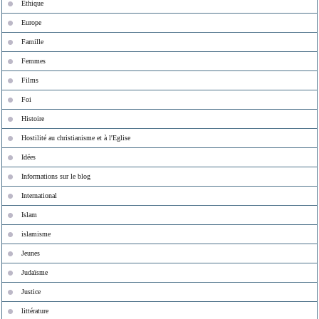
Ethique
Europe
Famille
Femmes
Films
Foi
Histoire
Hostilité au christianisme et à l'Eglise
Idées
Informations sur le blog
International
Islam
islamisme
Jeunes
Judaïsme
Justice
littérature