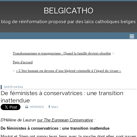
BELGICATHO
blog de réinformation proposé par des laïcs catholiques belges
Transhumanisme et transgenrisme : Quand la famille devient obsolète
Page d'accueil
« L’être humain est devenu d’une légèreté criminelle à l’égard du vivant »
lundi 06
mai 2024
De féministes à conservatrices : une transition
inattendue
IMPRIMER
Share
D'Hélène de Lauzun
sur The European Conservative
:
De féministes à conservatrices : une transition inattendue
Moutot et Stern ont rompu leurs liens avec la gauche dont elles sont issues