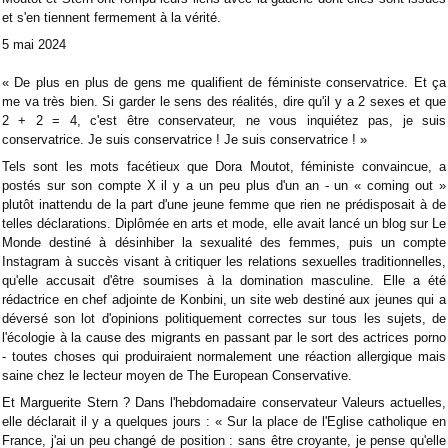
et s'en tiennent fermement à la vérité.
5 mai 2024
« De plus en plus de gens me qualifient de féministe conservatrice. Et ça
me va très bien. Si garder le sens des réalités, dire qu'il y a 2 sexes et que
2 + 2 = 4, c'est être conservateur, ne vous inquiétez pas, je suis
conservatrice. Je suis conservatrice ! Je suis conservatrice ! »
Tels sont les mots facétieux que Dora Moutot, féministe convaincue, a
postés sur son compte X il y a un peu plus d'un an - un « coming out »
plutôt inattendu de la part d'une jeune femme que rien ne prédisposait à de
telles déclarations. Diplômée en arts et mode, elle avait lancé un blog sur Le
Monde destiné à désinhiber la sexualité des femmes, puis un compte
Instagram à succès visant à critiquer les relations sexuelles traditionnelles,
qu'elle accusait d'être soumises à la domination masculine. Elle a été
rédactrice en chef adjointe de Konbini, un site web destiné aux jeunes qui a
déversé son lot d'opinions politiquement correctes sur tous les sujets, de
l'écologie à la cause des migrants en passant par le sort des actrices porno
- toutes choses qui produiraient normalement une réaction allergique mais
saine chez le lecteur moyen de The European Conservative.
Et Marguerite Stern ? Dans l'hebdomadaire conservateur Valeurs actuelles,
elle déclarait il y a quelques jours : « Sur la place de l'Eglise catholique en
France, j'ai un peu changé de position : sans être croyante, je pense qu'elle