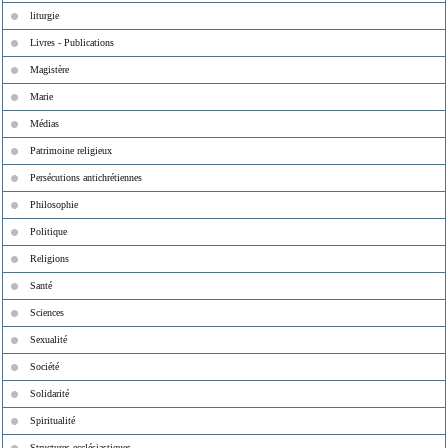
liturgie
Livres - Publications
Magistère
Marie
Médias
Patrimoine religieux
Persécutions antichrétiennes
Philosophie
Politique
Religions
Santé
Sciences
Sexualité
Société
Solidarité
Spiritualité
Structures ecclésiastiques