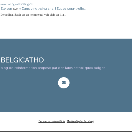
mercredi 05
août 2026
15h02
Eleison
sur
« Dans vingt-cinq ans, l’Église sera-t-elle...
Le cardinal Sarah est un homme qui voit clair car il a...
BELGICATHO
blog de réinformation proposé par des laïcs catholiques belges
Déclarer un contenu illicite
|
Mentions légales de ce blog