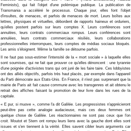
Feminists), qui fait l'objet d'une polémique publique. La publication de
Transmania a accéléré le processus. Chaque jour, elles font l'objet
d'insultes, de menaces, et parfois de menaces de mort. Leurs boîtes aux
lettres, physiques et virtuelles, débordent de rapports haineux et orduriers,
qu'elles postent parfois sur leurs comptes X. Leurs conférences sont
annulées, leurs contrats commerciaux rompus. Leurs conférences sont
annulées, leurs contrats commerciaux résiliés, leurs collaborations
professionnelles interrompues, leurs comptes de médias sociaux bloqués.
Les amis s'éloignent. Même la famille se détourne parfois.
Il ne faut pas sous-estimer l'intensité de la « mort sociale » à laquelle elles
sont soumises, qui ne fait que prouver ce qu'elles dénoncent : une tyrannie
d'une poignée d'activistes trans qui ont juré de les faire taire. Ces lobbyistes
ont des alliés objectifs, parfois très haut placés, par exemple dans l'appareil
du Parti démocrate aux Etats-Unis. En France, il n'est pas surprenant que la
mairie de Paris ait fait cause commune avec les transgenres et ait obtenu le
retrait des affiches faisant la promotion de leur livre dans les rues de la
capitale.
« E pur, si muove », comme l'a dit Galilée. Les progressistes n'apprécieront
peut-être pas cette analogie audacieuse, mais ces deux femmes ont
quelque chose de Galilée. Les réactionnaires ne sont pas ceux que l'on
croit. Moutot et Stern ont rompu leurs liens avec la gauche dont elles sont
issues et s'en tiennent à la vérité. Elles savent cibler leurs arguments car