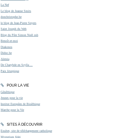
La Nef
Le blog de Jeanne Smits
donchristophe.be
le blog de Jean-Pierre Snyers
Saint Joseph du Web
Blog du Père Simon Noël osb
Benoît-et-moi
Diakonos
Didoc.be
Aleteia
De Charybde en Scylla ...
Paix liturgique
POUR LA VIE
Généthique
Jeunes pour la vie
Institut Européen de Bioéthique
Marche pour la Vie
SITES À DÉCOUVRIR
Exultet, site de téléchargement catholique
Mysterium fidei