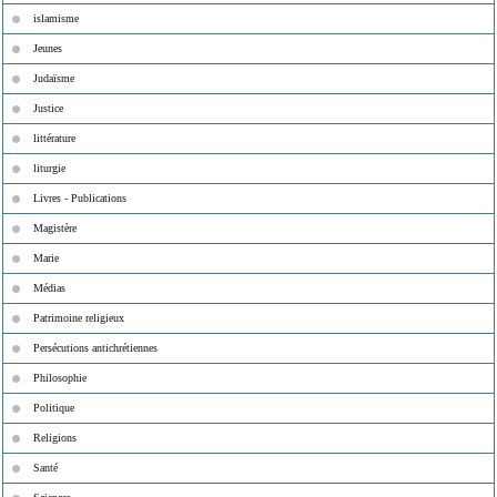
islamisme
Jeunes
Judaïsme
Justice
littérature
liturgie
Livres - Publications
Magistère
Marie
Médias
Patrimoine religieux
Persécutions antichrétiennes
Philosophie
Politique
Religions
Santé