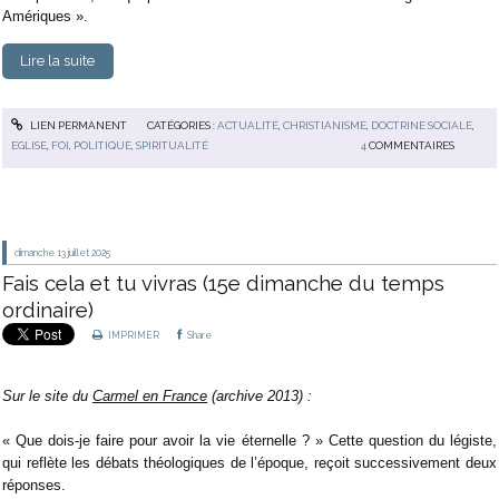
Amériques ».
Lire la suite
LIEN PERMANENT
CATÉGORIES :
ACTUALITÉ
,
CHRISTIANISME
,
DOCTRINE SOCIALE
,
EGLISE
,
FOI
,
POLITIQUE
,
SPIRITUALITÉ
4
COMMENTAIRES
dimanche 13
juillet 2025
Fais cela et tu vivras (15e dimanche du temps
ordinaire)
IMPRIMER
Share
Sur le site du
Carmel en France
(archive 2013) :
« Que dois-je faire pour avoir la vie éternelle ? » Cette question du légiste,
qui reflète les débats théologiques de l’époque, reçoit successivement deux
réponses.