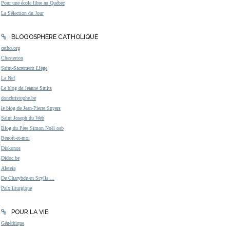
Pour une école libre au Québec
La Sélection du Jour
BLOGOSPHÈRE CATHOLIQUE
catho.org
Chesterton
Saint-Sacrement Liège
La Nef
Le blog de Jeanne Smits
donchristophe.be
le blog de Jean-Pierre Snyers
Saint Joseph du Web
Blog du Père Simon Noël osb
Benoît-et-moi
Diakonos
Didoc.be
Aleteia
De Charybde en Scylla ...
Paix liturgique
POUR LA VIE
Généthique