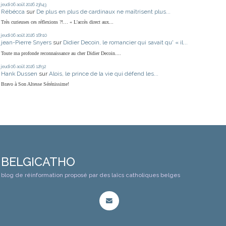
jeudi 06
août 2026
23h43
Rébécca
sur
De plus en plus de cardinaux ne maîtrisent plus...
Très curieuses ces réflexions ?!… « L'accès direct aux...
jeudi 06
août 2026
16h10
jean-Pierre Snyers
sur
Didier Decoin, le romancier qui savait qu' « il...
Toute ma profonde reconnaissance au cher Didier Decoin....
jeudi 06
août 2026
12h32
Hank Dussen
sur
Alois, le prince de la vie qui défend les...
Bravo à Son Altesse Sérénissime!
BELGICATHO
blog de réinformation proposé par des laïcs catholiques belges