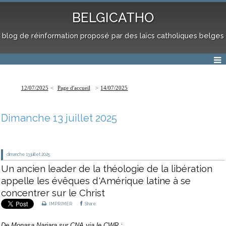
BELGICATHO
blog de réinformation proposé par des laïcs catholiques belges
12/07/2025
Page d'accueil
14/07/2025
Dimanche 13 juillet 2025
dimanche 13
juillet 2025
Un ancien leader de la théologie de la libération
appelle les évêques d'Amérique latine à se
concentrer sur le Christ
IMPRIMER
Share
De
Monasa Narjara
sur CNA
via le CWR
: