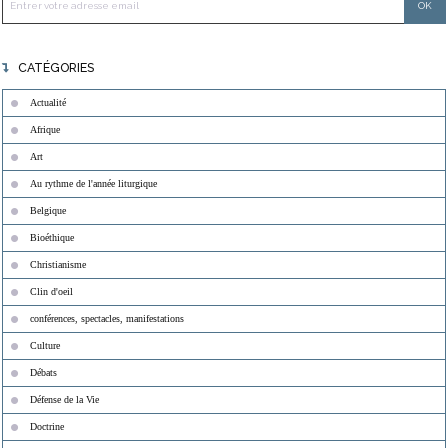
CATÉGORIES
Actualité
Afrique
Art
Au rythme de l'année liturgique
Belgique
Bioéthique
Christianisme
Clin d'oeil
conférences, spectacles, manifestations
Culture
Débats
Défense de la Vie
Doctrine