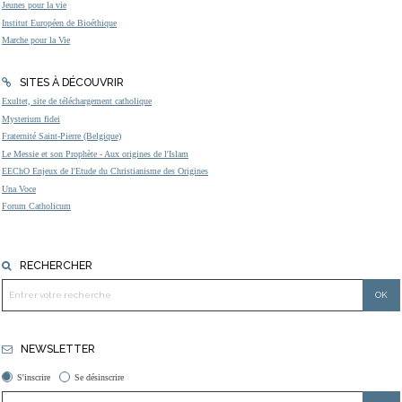
Jeunes pour la vie
Institut Européen de Bioéthique
Marche pour la Vie
SITES À DÉCOUVRIR
Exultet, site de téléchargement catholique
Mysterium fidei
Fraternité Saint-Pierre (Belgique)
Le Messie et son Prophète - Aux origines de l'Islam
EEChO Enjeux de l'Etude du Christianisme des Origines
Una Voce
Forum Catholicum
RECHERCHER
NEWSLETTER
S'inscrire
Se désinscrire