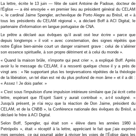
La lettre, écrite le 13 juin — fête de saint Antoine de Padoue, docteur de
l'Église — a été envoyée « en premier lieu au président général du CELAM
», le cardinal Jaime Spengler, archevêque de Porto Alegre au Brésil, et « à
tous les présidents du CELAM régional », a déclaré Boff à ACI Digital, le
partenaire d'information en langue portugaise de CNA.
Le prêtre a déclaré aux évêques qu’il avait osé leur écrire « parce que
depuis longtemps » il voit « avec consternation, des signes répétés que
notre Église bien-aimée court un danger vraiment grave : celui de s’aliéner
son essence spirituelle, à son propre détriment et à celui du monde ».
« Quand la maison brûle, n'importe qui peut crier », a expliqué Boff. Après
avoir lu le message du CELAM, il a ressenti quelque chose il y a près de
vingt ans : « Ne supportant plus les tergiversations répétées de la théologie
de la libération, un tel élan est né du plus profond de mon âme » et il a dit :
« Assez ! Je dois parler. »
« C'est sous l'impulsion d'une impulsion intérieure similaire que j'ai écrit cette
lettre, espérant que l'Esprit Saint y aurait contribué », a-t-il souligné. «
Jusqu'à présent, je n'ai reçu que la réaction de Don Jaime, président du
CELAM, et de la CNBB », la Conférence nationale des évêques du Brésil, a
déclaré le frère à ACI Digital.
Selon Boff, Spengler, qui était son « élève dans les années 1980 à
Petrópolis », était « réceptif à la lettre, appréciant le fait que j’aie exprimé
mes pensées, ce qui pourrait aider à réviser les voies de l’Église dans les