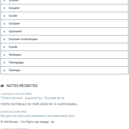
Sciences
Sexualité
Société
Solidarité
Spiritualité
Structures ecclésiastiques
Synode
Techniques
Témoignages
Théologie
NOTES RÉCENTES
vendredi 07
août 2026
08h57
"Chers jeunes : aujourd’hui, l’Europe et le...
VISITE PASTORALE DU PAPE LÉON XIV À SANTA MARIA...
jeudi 06
août 2026
10h22
De plus en plus de cardinaux ne maîtrisent plus...
D' InfoVaticana : Une Église sans langage : de...