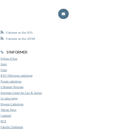
S'abonner au flux RSS
S'abonner au flux ATOM
S'INFORMER
Eglises d'Asie
Zenit
Fides
KTO Télévision catholique
Portail catholique
L'Homme Nouveau
European Centre for Law & Justice
Le salon beige
Riposte Catholique
Vatican News
Cathobel
RCF
Famille Chrétienne