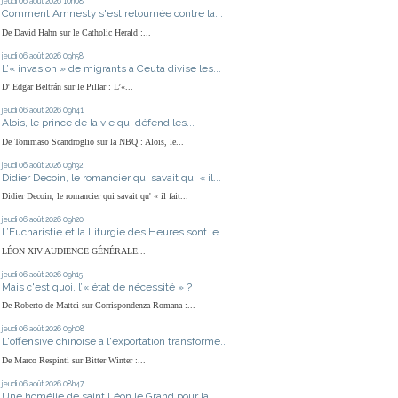
jeudi 06
août 2026
10h08
Comment Amnesty s'est retournée contre la...
De David Hahn sur le Catholic Herald :...
jeudi 06
août 2026
09h58
L’« invasion » de migrants à Ceuta divise les...
D' Edgar Beltrán sur le Pillar : L’«...
jeudi 06
août 2026
09h41
Alois, le prince de la vie qui défend les...
De Tommaso Scandroglio sur la NBQ : Alois, le...
jeudi 06
août 2026
09h32
Didier Decoin, le romancier qui savait qu' « il...
Didier Decoin, le romancier qui savait qu' « il fait...
jeudi 06
août 2026
09h20
L’Eucharistie et la Liturgie des Heures sont le...
LÉON XIV AUDIENCE GÉNÉRALE...
jeudi 06
août 2026
09h15
Mais c'est quoi, l’« état de nécessité » ?
De Roberto de Mattei sur Corrispondenza Romana :...
jeudi 06
août 2026
09h08
L'offensive chinoise à l'exportation transforme...
De Marco Respinti sur Bitter Winter :...
jeudi 06
août 2026
08h47
Une homélie de saint Léon le Grand pour la...