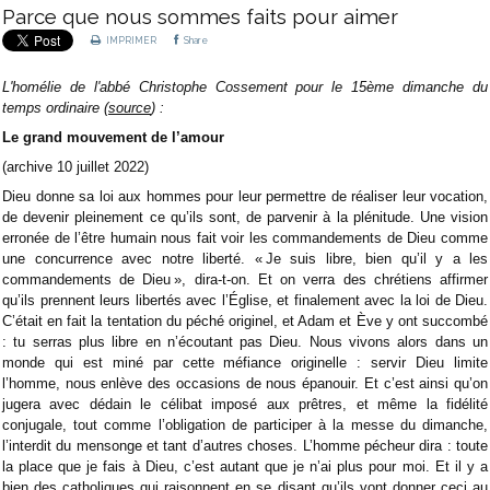
Parce que nous sommes faits pour aimer
IMPRIMER
Share
L'homélie de l'abbé Christophe Cossement pour le 15ème dimanche du
temps ordinaire (
source
) :
Le grand mouvement de l’amour
(archive 10 juillet 2022)
Dieu donne sa loi aux hommes pour leur permettre de réaliser leur vocation,
de devenir pleinement ce qu’ils sont, de parvenir à la plénitude. Une vision
erronée de l’être humain nous fait voir les commandements de Dieu comme
une concurrence avec notre liberté. « Je suis libre, bien qu’il y a les
commandements de Dieu », dira-t-on. Et on verra des chrétiens affirmer
qu’ils prennent leurs libertés avec l’Église, et finalement avec la loi de Dieu.
C’était en fait la tentation du péché originel, et Adam et Ève y ont succombé
: tu serras plus libre en n’écoutant pas Dieu. Nous vivons alors dans un
monde qui est miné par cette méfiance originelle : servir Dieu limite
l’homme, nous enlève des occasions de nous épanouir. Et c’est ainsi qu’on
jugera avec dédain le célibat imposé aux prêtres, et même la fidélité
conjugale, tout comme l’obligation de participer à la messe du dimanche,
l’interdit du mensonge et tant d’autres choses. L’homme pécheur dira : toute
la place que je fais à Dieu, c’est autant que je n’ai plus pour moi. Et il y a
bien des catholiques qui raisonnent en se disant qu’ils vont donner ceci au