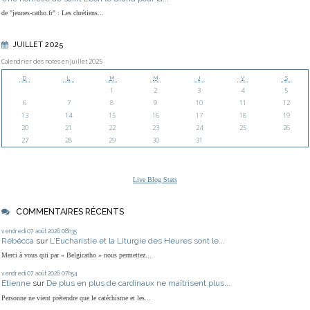
de "jeunes-catho.fr" : Les chrétiens...
JUILLET 2025
Calendrier des notes en Juillet 2025
D
L
M
M
J
V
S
1
2
3
4
5
6
7
8
9
10
11
12
13
14
15
16
17
18
19
20
21
22
23
24
25
26
27
28
29
30
31
Live Blog Stats
COMMENTAIRES RÉCENTS
vendredi 07
août 2026
08h35
Rébécca
sur
L’Eucharistie et la Liturgie des Heures sont le...
Merci à vous qui par « Belgicatho » nous permettez...
vendredi 07
août 2026
07h54
Etienne
sur
De plus en plus de cardinaux ne maîtrisent plus...
Personne ne vient prétendre que le catéchisme et les...