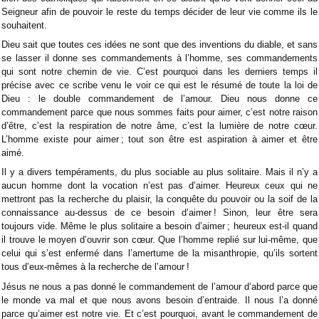
Seigneur afin de pouvoir le reste du temps décider de leur vie comme ils le
souhaitent.
Dieu sait que toutes ces idées ne sont que des inventions du diable, et sans
se lasser il donne ses commandements à l’homme, ses commandements
qui sont notre chemin de vie. C’est pourquoi dans les derniers temps il
précise avec ce scribe venu le voir ce qui est le résumé de toute la loi de
Dieu : le double commandement de l’amour. Dieu nous donne ce
commandement parce que nous sommes faits pour aimer, c’est notre raison
d’être, c’est la respiration de notre âme, c’est la lumière de notre cœur.
L’homme existe pour aimer ; tout son être est aspiration à aimer et être
aimé.
Il y a divers tempéraments, du plus sociable au plus solitaire. Mais il n’y a
aucun homme dont la vocation n’est pas d’aimer. Heureux ceux qui ne
mettront pas la recherche du plaisir, la conquête du pouvoir ou la soif de la
connaissance au-dessus de ce besoin d’aimer ! Sinon, leur être sera
toujours vide. Même le plus solitaire a besoin d’aimer ; heureux est-il quand
il trouve le moyen d’ouvrir son cœur. Que l’homme replié sur lui-même, que
celui qui s’est enfermé dans l’amertume de la misanthropie, qu’ils sortent
tous d’eux-mêmes à la recherche de l’amour !
Jésus ne nous a pas donné le commandement de l’amour d’abord parce que
le monde va mal et que nous avons besoin d’entraide. Il nous l’a donné
parce qu’aimer est notre vie. Et c’est pourquoi, avant le commandement de