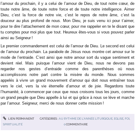
l’amour du prochain, il y a celui de l’amour de Dieu, de tout notre cœur, de
toute notre âme, de toute notre force et de toute notre intelligence. Aimer
Dieu, c’est la force de notre vie, c’est le repos de notre âme, c’est la
douceur au plus profond de nous. Mon Dieu, je suis venu ici pour t’aimer,
pour te dire l’attachement de mon cœur, pour me rappeler en te le disant que
tu comptes pour moi plus que tout. Heureux êtes-vous si vous pouvez parler
ainsi au Seigneur !
Le premier commandement est celui de l’amour de Dieu. Le second est celui
de l’amour du prochain. La parabole de Jésus nous montre cet amour sur le
mode de l’entraide. C’est ainsi que notre amour sort du vague sentiment et
devient réel. Mais puisque l’amour vient de Dieu, nous ne devons pas
regarder nos gestes d’entraide comme des parenthèses où nous
accomplissons notre part contre la misère du monde. Nous sommes
appelés à vivre un grand mouvement d’amour qui doit nous entraîner tous
vers le ciel, vers la vie éternelle d’amour et de joie. Regardons toute
l’humanité, à commencer par ceux que nous croisons tous les jours, comme
un grand peuple que Dieu appelle à lui et qui grâce à nous se lève et marche
par l’amour. Seigneur, merci de nous donner cette mission !
LIEN PERMANENT
CATÉGORIES :
AU RYTHME DE L'ANNÉE LITURGIQUE
,
EGLISE
,
FOI
,
SPIRITUALITÉ
0
COMMENTAIRE