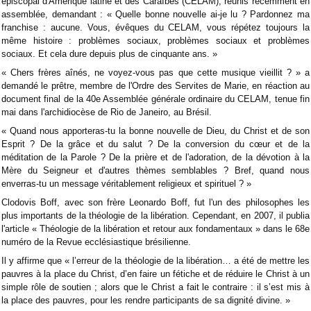
épiscopal d'Amérique latine et des Caraïbes (CELAM), réunis récemment en
assemblée, demandant : « Quelle bonne nouvelle ai-je lu ? Pardonnez ma
franchise : aucune. Vous, évêques du CELAM, vous répétez toujours la
même histoire : problèmes sociaux, problèmes sociaux et problèmes
sociaux. Et cela dure depuis plus de cinquante ans. »
« Chers frères aînés, ne voyez-vous pas que cette musique vieillit ? » a
demandé le prêtre, membre de l'Ordre des Servites de Marie, en réaction au
document final de la 40e Assemblée générale ordinaire du CELAM, tenue fin
mai dans l'archidiocèse de Rio de Janeiro, au Brésil.
« Quand nous apporteras-tu la bonne nouvelle de Dieu, du Christ et de son
Esprit ? De la grâce et du salut ? De la conversion du cœur et de la
méditation de la Parole ? De la prière et de l'adoration, de la dévotion à la
Mère du Seigneur et d'autres thèmes semblables ? Bref, quand nous
enverras-tu un message véritablement religieux et spirituel ? »
Clodovis Boff, avec son frère Leonardo Boff, fut l'un des philosophes les
plus importants de la théologie de la libération. Cependant, en 2007, il publia
l'article « Théologie de la libération et retour aux fondamentaux » dans le 68e
numéro de la Revue ecclésiastique brésilienne.
Il y affirme que « l’erreur de la théologie de la libération… a été de mettre les
pauvres à la place du Christ, d’en faire un fétiche et de réduire le Christ à un
simple rôle de soutien ; alors que le Christ a fait le contraire : il s’est mis à
la place des pauvres, pour les rendre participants de sa dignité divine. »