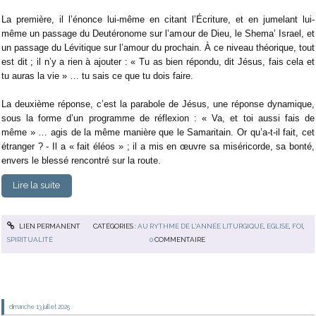
La première, il l’énonce lui-même en citant l’Écriture, et en jumelant lui-
même un passage du Deutéronome sur l’amour de Dieu, le Shema’ Israel, et
un passage du Lévitique sur l’amour du prochain. À ce niveau théorique, tout
est dit ; il n’y a rien à ajouter : « Tu as bien répondu, dit Jésus, fais cela et
tu auras la vie » … tu sais ce que tu dois faire.
La deuxième réponse, c’est la parabole de Jésus, une réponse dynamique,
sous la forme d’un programme de réflexion : « Va, et toi aussi fais de
même » … agis de la même manière que le Samaritain. Or qu’a-t-il fait, cet
étranger ? - Il a « fait éléos » ; il a mis en œuvre sa miséricorde, sa bonté,
envers le blessé rencontré sur la route.
Lire la suite
LIEN PERMANENT
CATÉGORIES :
AU RYTHME DE L'ANNÉE LITURGIQUE
,
EGLISE
,
FOI
,
SPIRITUALITÉ
0
COMMENTAIRE
dimanche 13
juillet 2025