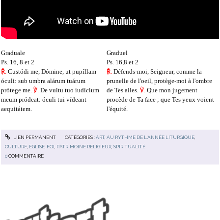
Graduale
Graduel
Ps. 16, 8 et 2
Ps. 16,8 et 2
℟.
Custódi me, Dómine, ut pupíllam
℟.
Défends-moi, Seigneur, comme la
óculi: sub umbra alárum tuárum
prunelle de l'oeil, protège-moi à l'ombre
prótege me.
℣.
De vultu tuo iudícium
de Tes ailes.
℣.
Que mon jugement
meum pródeat: óculi tui vídeant
procède de Ta face ; que Tes yeux voient
aequitátem.
l'équité.
LIEN PERMANENT
CATÉGORIES :
ART
,
AU RYTHME DE L'ANNÉE LITURGIQUE
,
CULTURE
,
EGLISE
,
FOI
,
PATRIMOINE RELIGIEUX
,
SPIRITUALITÉ
0
COMMENTAIRE