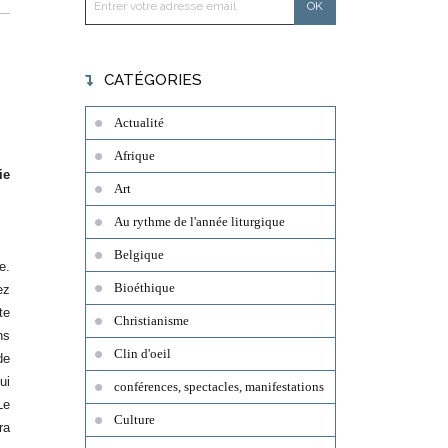
CATÉGORIES
Actualité
Afrique
ie
Art
Au rythme de l'année liturgique
Belgique
e.
Bioéthique
ez
te
Christianisme
ns
Clin d'oeil
de
ui
conférences, spectacles, manifestations
Le
Culture
ra