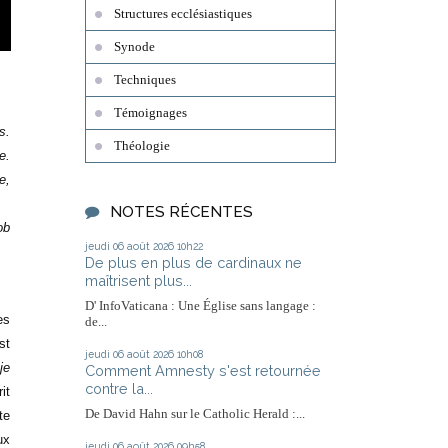
Structures ecclésiastiques
Synode
Techniques
Témoignages
s.
Théologie
e.
e,
NOTES RÉCENTES
ob
jeudi 06
août 2026
10h22
De plus en plus de cardinaux ne
maîtrisent plus...
D' InfoVaticana : Une Église sans langage :
es
de...
st
jeudi 06
août 2026
10h08
je
Comment Amnesty s'est retournée
contre la...
it
De David Hahn sur le Catholic Herald :...
te
ux
jeudi 06
août 2026
09h58