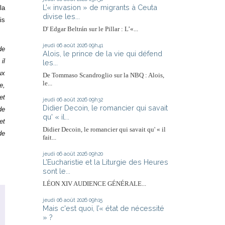
L’« invasion » de migrants à Ceuta
la
divise les...
is
D' Edgar Beltrán sur le Pillar : L’«...
jeudi 06
août 2026
09h41
de
Alois, le prince de la vie qui défend
il
les...
ux
De Tommaso Scandroglio sur la NBQ : Alois,
le...
e,
et
jeudi 06
août 2026
09h32
Didier Decoin, le romancier qui savait
de
qu' « il...
et
Didier Decoin, le romancier qui savait qu' « il
de
fait...
jeudi 06
août 2026
09h20
L’Eucharistie et la Liturgie des Heures
sont le...
LÉON XIV AUDIENCE GÉNÉRALE...
jeudi 06
août 2026
09h15
Mais c'est quoi, l’« état de nécessité
» ?