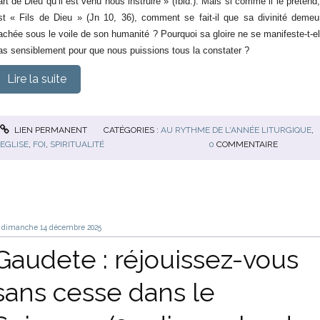
art de Dieu qu’il est venu nous instruire » (Ibid.). Mais si comme il le prétend, 
st « Fils de Dieu » (Jn 10, 36), comment se fait-il que sa divinité demeu
achée sous le voile de son humanité ? Pourquoi sa gloire ne se manifeste-t-el
as sensiblement pour que nous puissions tous la constater ?
Lire la suite
LIEN PERMANENT
CATÉGORIES :
AU RYTHME DE L'ANNÉE LITURGIQUE
,
EGLISE
,
FOI
,
SPIRITUALITÉ
0
COMMENTAIRE
dimanche 14
décembre 2025
Gaudete : réjouissez-vous
sans cesse dans le