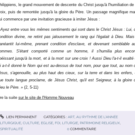
hilippiens, le grand mouvement de descente du Christ jusqu'à l'humiliation de 
roix, puis de remontée jusqu'à la gloire du Père. Un passage magnifique ma
ui commence par une invitation gracieuse à imiter Jésus :
 Ayez entre vous les mêmes sentiments qui sont dans le Christ Jésus : Lui, 
ondition divine, ne retint pas jalousement le rang qui l'égalait à Dieu. Mais 
'anéantit lui-même, prenant condition d'esclave, et devenant semblable a
ommes. S'étant comporté comme un homme, il s'humilia plus encor
béissant jusqu'à la mort, et à la mort sur une croix ! Aussi Dieu l'a-t-il exalté 
ui a-t-il donné le Nom qui est au-dessus de tout nom, pour que tout, au nom 
ésus, s'agenouille, au plus haut des cieux, sur la terre et dans les enfers, 
ue toute langue proclame, de Jésus Christ, qu'il est Seigneur, à la gloire 
ieu le Père. »
(2, 5-11)
ire la suite
sur le site de l'Homme Nouveau
LIEN PERMANENT
CATÉGORIES :
ART
,
AU RYTHME DE L'ANNÉE
LITURGIQUE
,
CULTURE
,
EGLISE
,
FOI
,
LITURGIE
,
PATRIMOINE RELIGIEUX
,
SPIRITUALITÉ
0
COMMENTAIRE