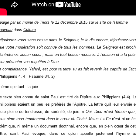
édigé par un moine de Triors le
12 décembre 2015
sur le site de l'Homme
ouveau
dans
Culture
éjouissez-vous sans cesse dans le Seigneur, je le dis encore, réjouissez-vou
ue votre modération soit connue de tous les hommes. Le Seigneur est proch
'entretenez aucun souci ; mais en tout besoin recourez à l'oraison et à la prièr
our présenter vos requêtes à Dieu.
a complaisance, Yahvé, est pour ta terre, tu as fait revenir les captifs de Jac
Philippiens 4, 4 ; Psaume 84, 2)
hême spirituel : la joie
e texte bien connu de saint Paul est tiré de l'épître aux Philippiens (4,4). L
hilippiens étaient un peu les préférés de l'Apôtre. La lettre qu'il leur envoie e
oute pleine de tendresse, de sérénité, de joie.
« Oui, Dieu m'est témoin que 
ous aime tous tendrement dans le cœur du Christ Jésus ! »
Ce n'est ni un écr
olémique, ni même un document doctrinal, encore que, en plein cœur de cet
ettre, saint Paul évoque, dans ce qu'on appelle justement l'hymne a