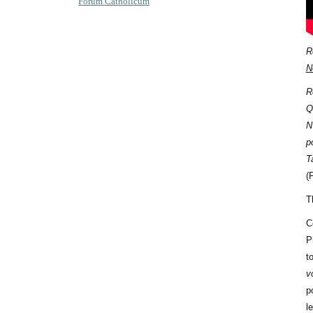
Forum Catholicum
R
N
R
Q
N
p
T
(
T
C
P
t
v
p
l