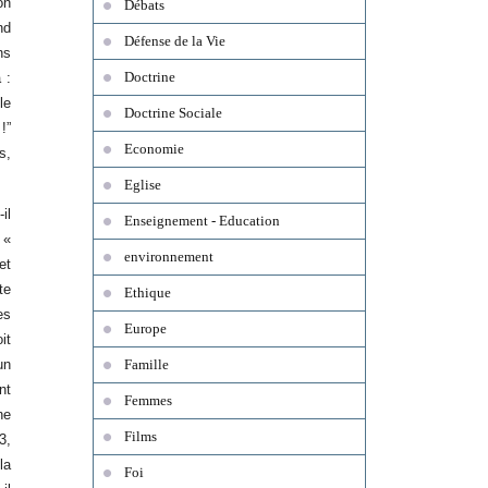
on
Débats
nd
Défense de la Vie
ns
Doctrine
 :
le
Doctrine Sociale
!”
Economie
s,
Eglise
il
Enseignement - Education
 «
environnement
et
te
Ethique
es
Europe
it
un
Famille
nt
Femmes
ne
Films
3,
la
Foi