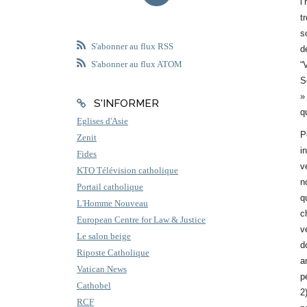
l
t
s
S'abonner au flux RSS
d
S'abonner au flux ATOM
“
S
»
S'INFORMER
q
Eglises d'Asie
P
Zenit
i
Fides
v
KTO Télévision catholique
n
Portail catholique
q
L'Homme Nouveau
c
European Centre for Law & Justice
v
Le salon beige
d
Riposte Catholique
a
Vatican News
p
Cathobel
2
RCF