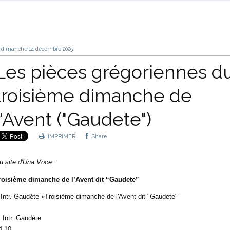
dimanche 14
décembre 2025
Les pièces grégoriennes d
troisième dimanche de
l'Avent ("Gaudete")
IMPRIMER
Share
u
site d'Una Voce
:
roisième dimanche de l’Avent dit “Gaudete”
 Intr. Gaudéte »
Troisième dimanche de l'Avent dit "Gaudete"
. Intr. Gaudéte
4:10