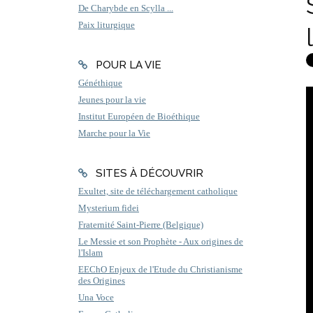
De Charybde en Scylla ...
Paix liturgique
POUR LA VIE
Généthique
Jeunes pour la vie
Institut Européen de Bioéthique
Marche pour la Vie
SITES À DÉCOUVRIR
Exultet, site de téléchargement catholique
Mysterium fidei
Fraternité Saint-Pierre (Belgique)
Le Messie et son Prophète - Aux origines de
l'Islam
EEChO Enjeux de l'Etude du Christianisme
des Origines
Una Voce