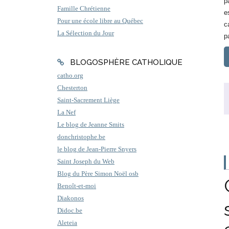
p
Famille Chrétienne
e
Pour une école libre au Québec
c
La Sélection du Jour
p
BLOGOSPHÈRE CATHOLIQUE
catho.org
Chesterton
Saint-Sacrement Liège
La Nef
Le blog de Jeanne Smits
donchristophe.be
le blog de Jean-Pierre Snyers
Saint Joseph du Web
Blog du Père Simon Noël osb
Benoît-et-moi
Diakonos
Didoc.be
Aleteia