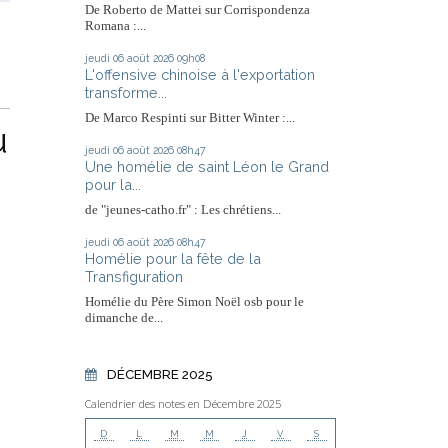
De Roberto de Mattei sur Corrispondenza
Romana :...
jeudi 06
août 2026
09h08
L'offensive chinoise à l'exportation
transforme...
De Marco Respinti sur Bitter Winter :...
u
jeudi 06
août 2026
08h47
Une homélie de saint Léon le Grand
pour la...
de "jeunes-catho.fr" : Les chrétiens...
jeudi 06
août 2026
08h47
Homélie pour la fête de la
Transfiguration
Homélie du Père Simon Noël osb pour le
dimanche de...
DÉCEMBRE 2025
Calendrier des notes en Décembre 2025
D
L
M
M
J
V
S