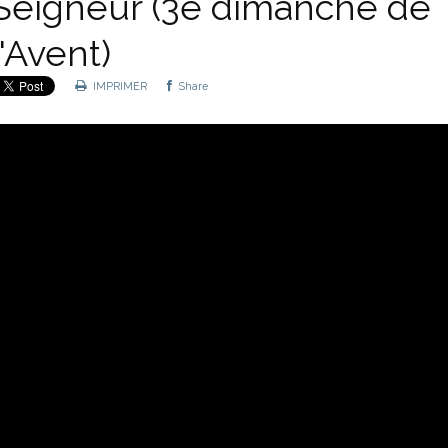
Seigneur (3e dimanche de
l'Avent)
IMPRIMER
Share