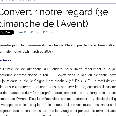
Convertir notre regard (3e
dimanche de l'Avent)
IMPRIMER
Share
omélie pour le troisième dimanche de l'Avent par le Père Joseph-Mar
erlinde
(homelies.fr - a
rchive 2007)
ectures
a liturgie de ce dimanche du Gaudete nous invite résolument à la joi
’antienne d’entrée donne le ton : « Soyez dans la joie du Seigneur, soy
oujours dans la joie, le Seigneur est proche » (cf. Ph 4, 4-5). Le motif de cet
oie nous est clairement annoncé dans la première lecture, que nous illustrero
ar des passages du même prophète Isaïe, proposés tout au long de la secon
emaine de l’Avent. Dieu lui-même vient bientôt « déchirer le voile de deuil q
nveloppe tous les peuples et le linceul qui couvre toutes les nations. 
eigneur essuiera les larmes sur tous les visages, et par toute la terre il efface