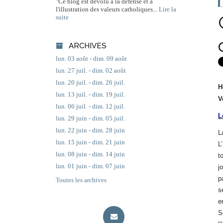
"Ce blog est dévolu à la défense et à
l'illustration des valeurs catholiques...
Lire la
suite
ARCHIVES
lun. 03 août - dim. 09 août
lun. 27 juil. - dim. 02 août
lun. 20 juil. - dim. 26 juil.
H
lun. 13 juil. - dim. 19 juil.
V
lun. 06 juil. - dim. 12 juil.
L
lun. 29 juin - dim. 05 juil.
lun. 22 juin - dim. 28 juin
L
lun. 15 juin - dim. 21 juin
L
lun. 08 juin - dim. 14 juin
t
lun. 01 juin - dim. 07 juin
j
p
Toutes les archives
s
e
S