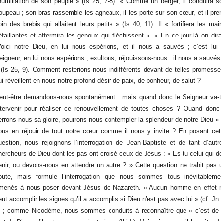
’humiliation de son peuple » (Is 25, 7-8). « Comme un berger, il conduira s
roupeau ; son bras rassemble les agneaux, il les porte sur son cœur, et il pre
oin des brebis qui allaitent leurs petits » (Is 40, 11). Il « fortifiera les mai
éfaillantes et affermira les genoux qui fléchissent ». « En ce jour-là on dira
Voici notre Dieu, en lui nous espérions, et il nous a sauvés ; c’est lui 
eigneur, en lui nous espérions ; exultons, réjouissons-nous : il nous a sauvés 
 (Is 25, 9). Comment resterions-nous indifférents devant de telles promesse
ui réveillent en nous notre profond désir de paix, de bonheur, de salut ?
eut-être demandons-nous spontanément : mais quand donc le Seigneur va-t-
ntervenir pour réaliser ce renouvellement de toutes choses ? Quand donc
errons-nous sa gloire, pourrons-nous contempler la splendeur de notre Dieu » 
ous en réjouir de tout notre cœur comme il nous y invite ? En posant cet
uestion, nous rejoignons l’interrogation de Jean-Baptiste et de tant d’autr
hercheurs de Dieu dont les pas ont croisé ceux de Jésus : « Es-tu celui qui do
enir, ou devons-nous en attendre un autre ? » Cette question ne trahit pas 
oute, mais formule l’interrogation que nous sommes tous inévitableme
menés à nous poser devant Jésus de Nazareth. « Aucun homme en effet 
eut accomplir les signes qu’il a accomplis si Dieu n’est pas avec lui » (cf. Jn 
) ; comme Nicodème, nous sommes conduits à reconnaître que « c’est de 