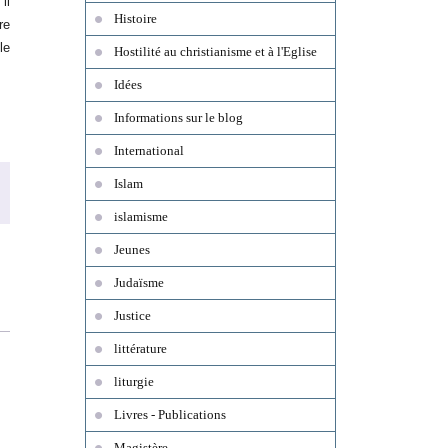
il
Histoire
re
le
Hostilité au christianisme et à l'Eglise
Idées
Informations sur le blog
International
Islam
islamisme
Jeunes
Judaïsme
Justice
littérature
liturgie
Livres - Publications
Magistère