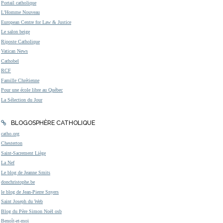
Portail catholique
L'Homme Nouveau
European Centre for Law & Justice
Le salon beige
Riposte Catholique
Vatican News
Cathobel
RCF
Famille Chrétienne
Pour une école libre au Québec
La Sélection du Jour
BLOGOSPHÈRE CATHOLIQUE
catho.org
Chesterton
Saint-Sacrement Liège
La Nef
Le blog de Jeanne Smits
donchristophe.be
le blog de Jean-Pierre Snyers
Saint Joseph du Web
Blog du Père Simon Noël osb
Benoît-et-moi