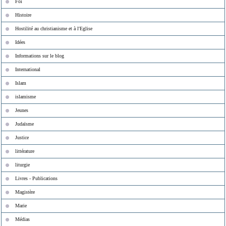
Foi
Histoire
Hostilité au christianisme et à l'Eglise
Idées
Informations sur le blog
International
Islam
islamisme
Jeunes
Judaïsme
Justice
littérature
liturgie
Livres - Publications
Magistère
Marie
Médias