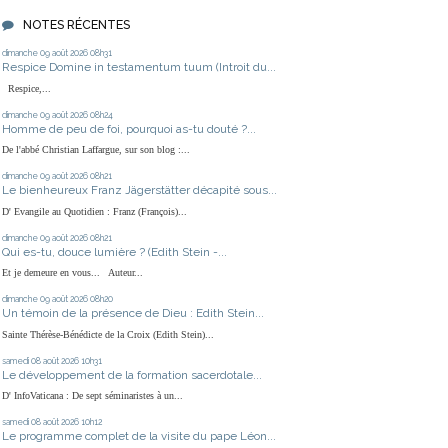
NOTES RÉCENTES
dimanche 09
août 2026
08h31
Respice Domine in testamentum tuum (Introit du...
Respice,...
dimanche 09
août 2026
08h24
Homme de peu de foi, pourquoi as-tu douté ?...
De l'abbé Christian Laffargue, sur son blog :...
dimanche 09
août 2026
08h21
Le bienheureux Franz Jägerstätter décapité sous...
D' Evangile au Quotidien : Franz (François)...
dimanche 09
août 2026
08h21
Qui es-tu, douce lumière ? (Edith Stein -...
Et je demeure en vous... Auteur...
dimanche 09
août 2026
08h20
Un témoin de la présence de Dieu : Edith Stein...
Sainte Thérèse-Bénédicte de la Croix (Edith Stein)...
samedi 08
août 2026
10h31
Le développement de la formation sacerdotale...
D' InfoVaticana : De sept séminaristes à un...
samedi 08
août 2026
10h12
Le programme complet de la visite du pape Léon...