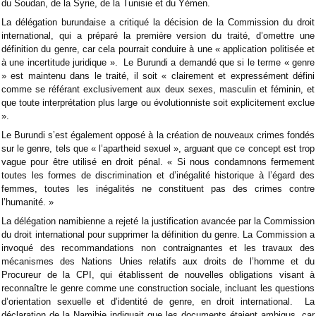
du Soudan, de la Syrie, de la Tunisie et du Yémen.
La délégation burundaise a critiqué la décision de la Commission du droit
international, qui a préparé la première version du traité, d’omettre une
définition du genre, car cela pourrait conduire à une « application politisée et
à une incertitude juridique ». Le Burundi a demandé que si le terme « genre
» est maintenu dans le traité, il soit « clairement et expressément défini
comme se référant exclusivement aux deux sexes, masculin et féminin, et
que toute interprétation plus large ou évolutionniste soit explicitement exclue
».
Le Burundi s’est également opposé à la création de nouveaux crimes fondés
sur le genre, tels que « l’apartheid sexuel », arguant que ce concept est trop
vague pour être utilisé en droit pénal. « Si nous condamnons fermement
toutes les formes de discrimination et d’inégalité historique à l’égard des
femmes, toutes les inégalités ne constituent pas des crimes contre
l’humanité. »
La délégation namibienne a rejeté la justification avancée par la Commission
du droit international pour supprimer la définition du genre. La Commission a
invoqué des recommandations non contraignantes et les travaux des
mécanismes des Nations Unies relatifs aux droits de l’homme et du
Procureur de la CPI, qui établissent de nouvelles obligations visant à
reconnaître le genre comme une construction sociale, incluant les questions
d’orientation sexuelle et d’identité de genre, en droit international. La
déclaration de la Namibie indiquait que les documents étaient ambigus, car