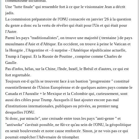
communisme dictatorial.
Une "lutte finale" qui ressemble fort à ce que le visionnaire Jean a décrit
jadis.
La commission préparatoire de l'ONU consacrée en janvier '26 à la question
du genre a donc eu la vertu de révéler qui était pour l'Un et qui était pour
l'Autre.
Parmi les pays "traditionalistes", on trouve une majorité ( trentaine ) de pays
musulmans d'Asie et d'Afrique. En occident, on trouve à peine le Vatican et
la Hongrie , l'Argentine et - ô surprise - l'Amérique républicaine actuelle,
Trump à l'appui. Et la Russie de Poutine , comprise comme Charles de
Gaulle.
Pas d'infos, hélas, sur la Chine, l'Inde, Israël, le Brésil et d'autres, ce qui est
fort regrettable.
Toujours est-il qu'ils se trouvent face à un bastion "progressiste " constitué
essentiellement de l'Union Européenne et de quelques autres pays comme le
Canada et l'Ausralie + le Mexique et la Colombie qui, curieusement, sont
aussi des cibles pour Trump. Auxquels il faut ajouter encore pas mal
d'institutions internationales, publiques ou privées, au premier rang
desquelles l'ONU.
Si donc, par miracle", une croisade entre tous les pays "anti-genre " et
"antiwoke" s'avérait possible, ne fût-ce qu'au sein de l'ONU, la géopolitique
en serait bouleversée et notre cause renforcée. Sinon, je ne vois pas ce qui
pourrait empêcher l'Adversaire de triompher.