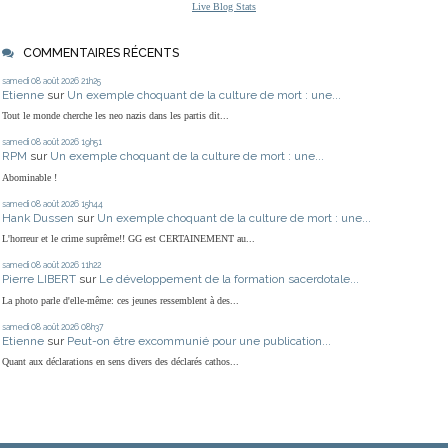
Live Blog Stats
COMMENTAIRES RÉCENTS
samedi 08
août 2026
21h25
Etienne
sur
Un exemple choquant de la culture de mort : une...
Tout le monde cherche les neo nazis dans les partis dit...
samedi 08
août 2026
19h51
RPM
sur
Un exemple choquant de la culture de mort : une...
Abominable !
samedi 08
août 2026
15h44
Hank Dussen
sur
Un exemple choquant de la culture de mort : une...
L'horreur et le crime suprême!! GG est CERTAINEMENT au...
samedi 08
août 2026
11h22
Pierre LIBERT
sur
Le développement de la formation sacerdotale...
La photo parle d'elle-même: ces jeunes ressemblent à des...
samedi 08
août 2026
08h37
Etienne
sur
Peut-on être excommunié pour une publication...
Quant aux déclarations en sens divers des déclarés cathos...