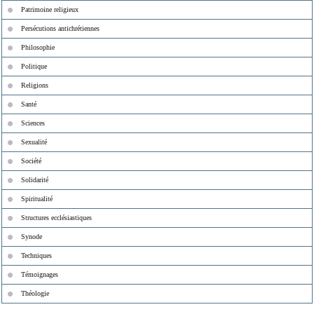
Patrimoine religieux
Persécutions antichrétiennes
Philosophie
Politique
Religions
Santé
Sciences
Sexualité
Société
Solidarité
Spiritualité
Structures ecclésiastiques
Synode
Techniques
Témoignages
Théologie