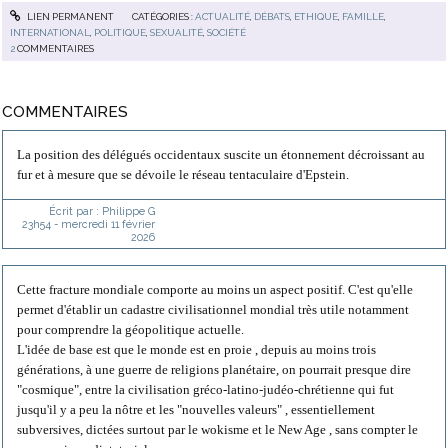
LIEN PERMANENT
CATÉGORIES :
ACTUALITÉ
,
DÉBATS
,
ETHIQUE
,
FAMILLE
,
INTERNATIONAL
,
POLITIQUE
,
SEXUALITÉ
,
SOCIÉTÉ
2
COMMENTAIRES
COMMENTAIRES
La position des délégués occidentaux suscite un étonnement décroissant au
fur et à mesure que se dévoile le réseau tentaculaire d'Epstein.
Écrit par :
Philippe G
23h54
-
mercredi 11
février
2026
Cette fracture mondiale comporte au moins un aspect positif. C'est qu'elle
permet d'établir un cadastre civilisationnel mondial très utile notamment
pour comprendre la géopolitique actuelle.
L'idée de base est que le monde est en proie , depuis au moins trois
générations, à une guerre de religions planétaire, on pourrait presque dire
"cosmique", entre la civilisation gréco-latino-judéo-chrétienne qui fut
jusqu'il y a peu la nôtre et les "nouvelles valeurs" , essentiellement
subversives, dictées surtout par le wokisme et le New Age , sans compter le