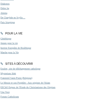
Diakonos
Didoc.be
Aleteia
De Charybde en Scylla ...
Paix liturgique
POUR LA VIE
Généthique
Jeunes pour la vie
Institut Européen de Bioéthique
Marche pour la Vie
SITES À DÉCOUVRIR
Exultet, site de téléchargement catholique
Mysterium fidei
Fraternité Saint-Pierre (Belgique)
Le Messie et son Prophète - Aux origines de l'Islam
EEChO Enjeux de l'Etude du Christianisme des Origines
Una Voce
Forum Catholicum