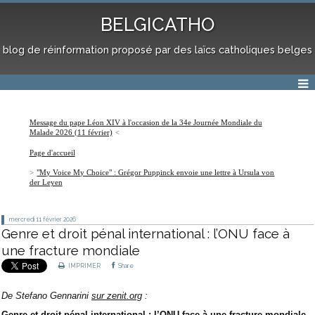
BELGICATHO
blog de réinformation proposé par des laïcs catholiques belges
Message du pape Léon XIV à l'occasion de la 34e Journée Mondiale du
Malade 2026 (11 février)
Page d'accueil
"My Voice My Choice" : Grégor Puppinck envoie une lettre à Ursula von
der Leyen
mercredi 11
février 2026
Genre et droit pénal international : l’ONU face à
une fracture mondiale
IMPRIMER
Share
De Stefano Gennarini
sur zenit.org
:
Genre et droit pénal international : l’ONU face à une fracture mondiale