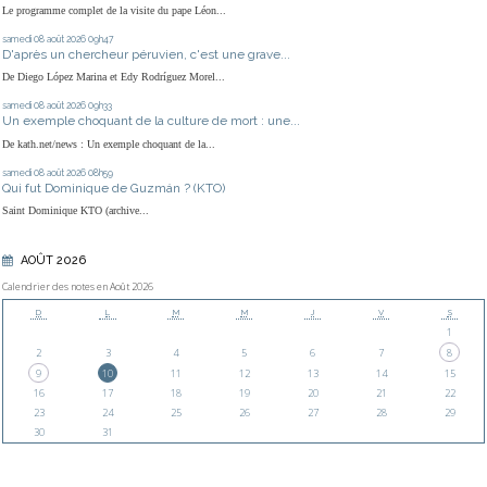
Le programme complet de la visite du pape Léon...
samedi 08
août 2026
09h47
D'après un chercheur péruvien, c'est une grave...
De Diego López Marina et Edy Rodríguez Morel...
samedi 08
août 2026
09h33
Un exemple choquant de la culture de mort : une...
De kath.net/news : Un exemple choquant de la...
samedi 08
août 2026
08h59
Qui fut Dominique de Guzmán ? (KTO)
Saint Dominique KTO (archive...
AOÛT 2026
Calendrier des notes en Août 2026
D
L
M
M
J
V
S
1
2
3
4
5
6
7
8
9
10
11
12
13
14
15
16
17
18
19
20
21
22
23
24
25
26
27
28
29
30
31