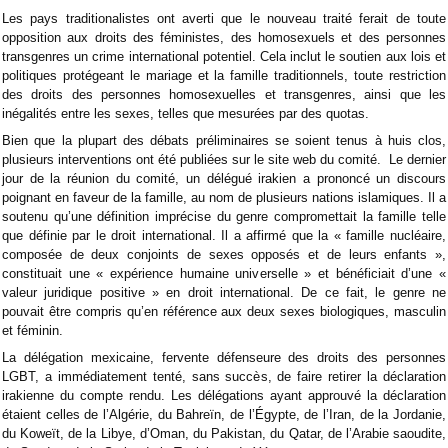
Les pays traditionalistes ont averti que le nouveau traité ferait de toute
opposition aux droits des féministes, des homosexuels et des personnes
transgenres un crime international potentiel. Cela inclut le soutien aux lois et
politiques protégeant le mariage et la famille traditionnels, toute restriction
des droits des personnes homosexuelles et transgenres, ainsi que les
inégalités entre les sexes, telles que mesurées par des quotas.
Bien que la plupart des débats préliminaires se soient tenus à huis clos,
plusieurs interventions ont été publiées sur le site web du comité. Le dernier
jour de la réunion du comité, un délégué irakien a prononcé un discours
poignant en faveur de la famille, au nom de plusieurs nations islamiques. Il a
soutenu qu’une définition imprécise du genre compromettait la famille telle
que définie par le droit international. Il a affirmé que la « famille nucléaire,
composée de deux conjoints de sexes opposés et de leurs enfants »,
constituait une « expérience humaine universelle » et bénéficiait d’une «
valeur juridique positive » en droit international. De ce fait, le genre ne
pouvait être compris qu’en référence aux deux sexes biologiques, masculin
et féminin.
La délégation mexicaine, fervente défenseure des droits des personnes
LGBT, a immédiatement tenté, sans succès, de faire retirer la déclaration
irakienne du compte rendu. Les délégations ayant approuvé la déclaration
étaient celles de l’Algérie, du Bahreïn, de l’Égypte, de l’Iran, de la Jordanie,
du Koweït, de la Libye, d’Oman, du Pakistan, du Qatar, de l’Arabie saoudite,