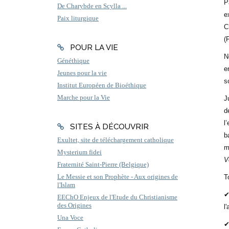
P
De Charybde en Scylla ...
e
Paix liturgique
C
(
POUR LA VIE
N
Généthique
e
Jeunes pour la vie
s
Institut Européen de Bioéthique
Marche pour la Vie
J
d
l
SITES À DÉCOUVRIR
b
Exultet, site de téléchargement catholique
m
Mysterium fidei
V
Fraternité Saint-Pierre (Belgique)
Le Messie et son Prophète - Aux origines de
T
l'Islam
✔
EEChO Enjeux de l'Etude du Christianisme
des Origines
l
Una Voce
✔