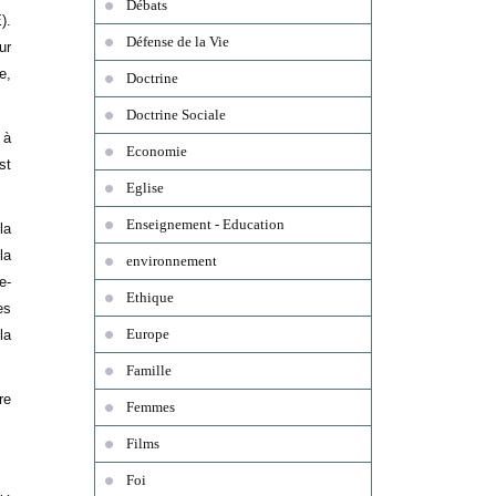
Débats
).
Défense de la Vie
ur
e,
Doctrine
Doctrine Sociale
 à
Economie
st
Eglise
Enseignement - Education
la
la
environnement
e-
Ethique
es
Europe
la
Famille
re
Femmes
Films
Foi