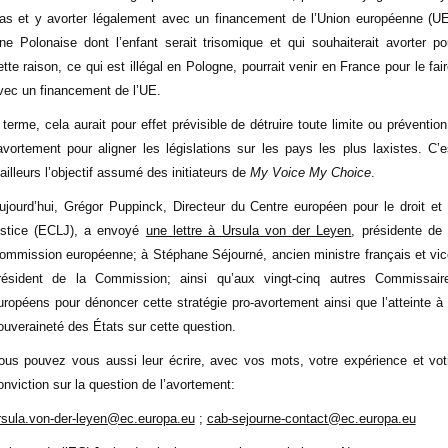
as et y avorter légalement avec un financement de l’Union européenne (UE
ne Polonaise dont l’enfant serait trisomique et qui souhaiterait avorter po
ette raison, ce qui est illégal en Pologne, pourrait venir en France pour le fair
vec un financement de l’UE.
 terme, cela aurait pour effet prévisible de détruire toute limite ou prévention
’avortement pour aligner les législations sur les pays les plus laxistes. C’e
’ailleurs l’objectif assumé des initiateurs de
My Voice My Choice
.
ujourd’hui, Grégor Puppinck, Directeur du Centre européen pour le droit et 
ustice (ECLJ), a envoyé
une lettre à Ursula von der Leyen
, présidente de 
ommission européenne; à Stéphane Séjourné, ancien ministre français et vic
résident de la Commission; ainsi qu’aux vingt-cinq autres Commissair
uropéens pour dénoncer cette stratégie pro-avortement ainsi que l’atteinte à 
ouveraineté des États sur cette question.
ous pouvez vous aussi leur écrire, avec vos mots, votre expérience et vot
onviction sur la question de l’avortement:
rsula.von-der-leyen@ec.europa.eu
;
cab-sejourne-contact@ec.europa.eu