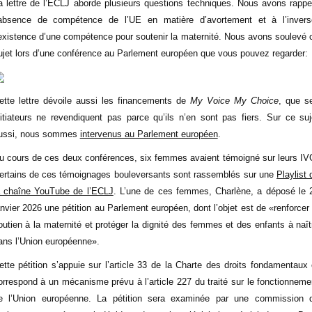
a lettre de l’ECLJ aborde plusieurs questions techniques. Nous avons rappe
’absence de compétence de l’UE en matière d’avortement et à l’invers
’existence d’une compétence pour soutenir la maternité. Nous avons soulevé 
ujet lors d’une conférence au Parlement européen que vous pouvez regarder:
ette lettre dévoile aussi les financements de
My Voice My Choice
, que s
nitiateurs ne revendiquent pas parce qu’ils n’en sont pas fiers. Sur ce suj
ussi, nous sommes
intervenus au Parlement européen
.
u cours de ces deux conférences, six femmes avaient témoigné sur leurs IV
ertains de ces témoignages bouleversants sont rassemblés sur une
Playlist 
a chaîne YouTube de l’ECLJ
. L’une de ces femmes, Charlène, a déposé le 
anvier 2026 une pétition au Parlement européen, dont l’objet est de «renforcer 
outien à la maternité et protéger la dignité des femmes et des enfants à naît
ans l’Union européenne».
ette pétition s’appuie sur l’article 33 de la Charte des droits fondamentaux 
orrespond à un mécanisme prévu à l’article 227 du traité sur le fonctionneme
e l’Union européenne. La pétition sera examinée par une commission 