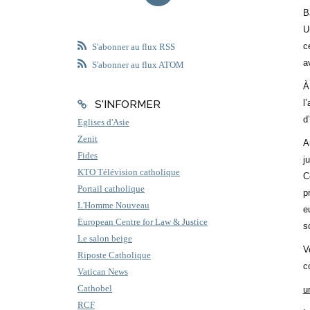
B
U
c
S'abonner au flux RSS
a
S'abonner au flux ATOM
À
l
S'INFORMER
d
Eglises d'Asie
Zenit
A
Fides
j
KTO Télévision catholique
C
Portail catholique
p
L'Homme Nouveau
e
European Centre for Law & Justice
s
Le salon beige
V
Riposte Catholique
c
Vatican News
Cathobel
u
RCF