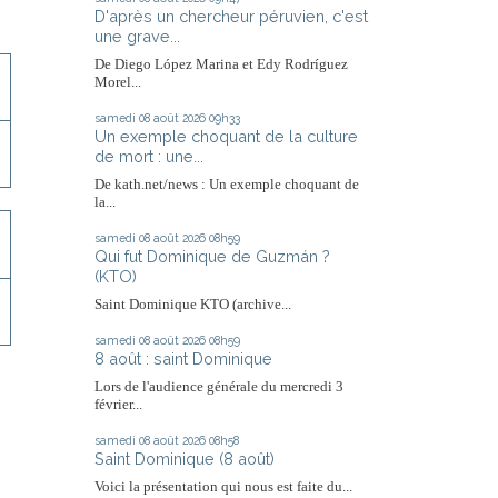
D'après un chercheur péruvien, c'est
une grave...
De Diego López Marina et Edy Rodríguez
Morel...
samedi 08
août 2026
09h33
Un exemple choquant de la culture
de mort : une...
De kath.net/news : Un exemple choquant de
la...
samedi 08
août 2026
08h59
Qui fut Dominique de Guzmán ?
(KTO)
Saint Dominique KTO (archive...
samedi 08
août 2026
08h59
8 août : saint Dominique
Lors de l'audience générale du mercredi 3
février...
samedi 08
août 2026
08h58
Saint Dominique (8 août)
Voici la présentation qui nous est faite du...