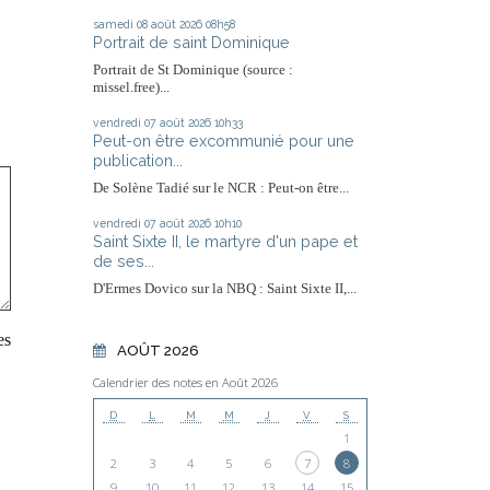
samedi 08
août 2026
08h58
Portrait de saint Dominique
Portrait de St Dominique (source :
missel.free)...
vendredi 07
août 2026
10h33
Peut-on être excommunié pour une
publication...
De Solène Tadié sur le NCR : Peut-on être...
vendredi 07
août 2026
10h10
Saint Sixte II, le martyre d'un pape et
de ses...
D'Ermes Dovico sur la NBQ : Saint Sixte II,...
es
AOÛT 2026
Calendrier des notes en Août 2026
D
L
M
M
J
V
S
1
2
3
4
5
6
7
8
9
10
11
12
13
14
15