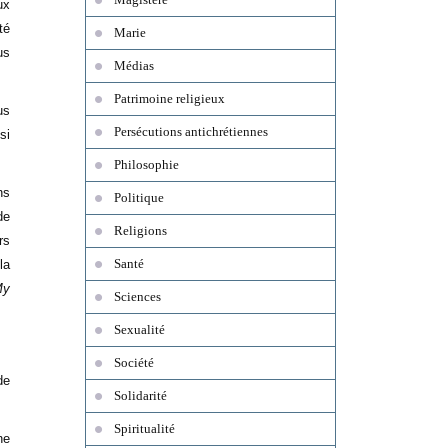
ux
té
Marie
us
Médias
Patrimoine religieux
us
Persécutions antichrétiennes
si
Philosophie
ns
Politique
de
Religions
rs
Santé
la
My
Sciences
Sexualité
Société
de
Solidarité
Spiritualité
ne