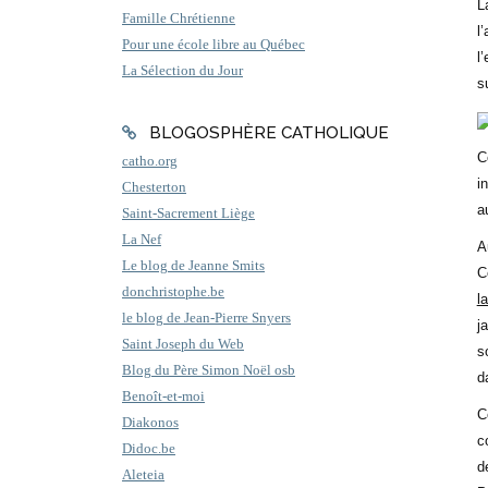
L
Famille Chrétienne
l
Pour une école libre au Québec
l
La Sélection du Jour
s
BLOGOSPHÈRE CATHOLIQUE
C
catho.org
i
Chesterton
a
Saint-Sacrement Liège
La Nef
A
Le blog de Jeanne Smits
C
donchristophe.be
l
le blog de Jean-Pierre Snyers
j
Saint Joseph du Web
s
Blog du Père Simon Noël osb
d
Benoît-et-moi
C
Diakonos
c
Didoc.be
d
Aleteia