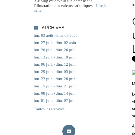
"Ce blog est dévolu à la défense et à
l'illustration des valeurs catholiques...
Lire la
suite
ARCHIVES
lun. 03 août - dim. 09 août
lun. 27 juil. - dim. 02 août
lun. 20 juil. - dim. 26 juil.
lun. 13 juil. - dim. 19 juil.
lun. 06 juil. - dim. 12 juil.
lun. 29 juin - dim. 05 juil.
lun. 22 juin - dim. 28 juin
M
lun. 15 juin - dim. 21 juin
lun. 08 juin - dim. 14 juin
L
lun. 01 juin - dim. 07 juin
«
s
Toutes les archives
s
A
s