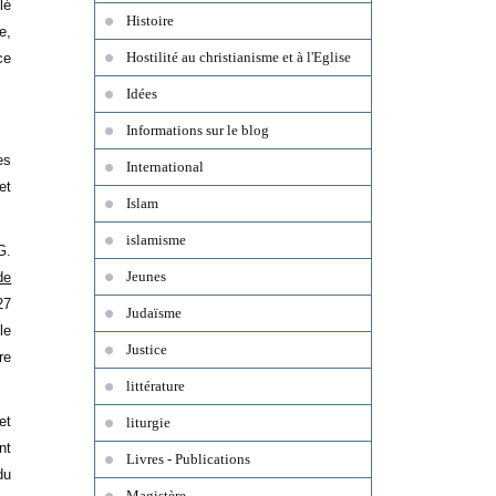
lé
Histoire
e,
Hostilité au christianisme et à l'Eglise
ce
Idées
Informations sur le blog
es
International
et
Islam
islamisme
G.
Jeunes
de
27
Judaïsme
le
Justice
re
littérature
et
liturgie
nt
Livres - Publications
du
Magistère