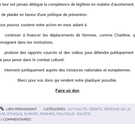
e leur ont jamais délégué la compétence de légiférer en matière d’avortement,
 de plaider en faveur d'une politique de prévention.
ous pouvez soutenir notre action en nous aidant à:
continuer à financer les déplacements de femmes, comme Charlène, q
émoignent dans les institutions,
produire des rapports sourcés et des vidéos pour défendre publiquement 
ie pour peser dans le combat culturel,
intervenir juridiquement auprès des instances nationales et européennes.
Merci pour vos dons qui rendent notre plaidoyer possible.
Faire un don
LIEN PERMANENT
CATÉGORIES :
ACTUALITÉ
,
DÉBATS
,
DÉFENSE DE LA
VIE
,
ETHIQUE
,
EUROPE
,
FEMMES
,
POLITIQUE
,
SOCIÉTÉ
2
COMMENTAIRES