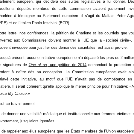
arlement européen, qui décidera des suites législatives à lui donner. De
xcellents députés membres de cette commission avaient justement invi
harlène à témoigner au Parlement européen: il s’agit du Maltais Peter Agi
PPE) et de l’Italien Paolo Inselvini (ECR).
otre lettre, nos conférences, la pétition de Charlène et les courriels que vo
nverrez aux Commissaires doivent montrer à l’UE que la «société civile», 
ouvent invoquée pour justifier des demandes sociétales, est aussi pro-vie.
usqu’à présent, aucune initiative européenne n’a dépassé les près de 2 millio
e signatures de
One of us
, une pétition de 2014
demandant la protection 
’enfant à naître dès sa conception. La Commission européenne avait alo
alayé cette initiative, au motif que l’UE n’avait pas de compétence en 
atière. Il serait cohérent qu’elle applique le même principe pour l’initiative: «
oice My Choice
.»
out ce travail permet:
 de donner une visibilité médiatique et institutionnelle aux femmes victimes 
'avortement, jusqu'alors ignorées,
 de rappeler aux élus européens que les États membres de l’Union européen