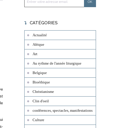
CATÉGORIES
Actualité
Afrique
Art
Au rythme de l'année liturgique
Belgique
Bioéthique
ve
Christianisme
st
Clin d'oeil
le
conférences, spectacles, manifestations
ui
Culture
s-