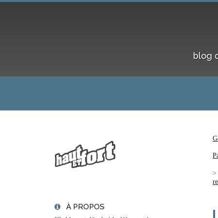
blog 
G
P
r
À PROPOS