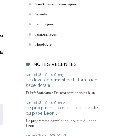
Structures ecclésiastiques
Synode
Techniques
Témoignages
ui
Théologie
la
NOTES RÉCENTES
samedi 08
août 2026
10h31
Le développement de la formation
sacerdotale...
D' InfoVaticana : De sept séminaristes à un...
samedi 08
août 2026
10h12
Le programme complet de la visite
du pape Léon...
Le programme complet de la visite du pape
Léon...
samedi 08
août 2026
09h47