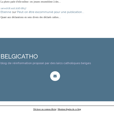
La photo parle d'elle-même: ces jeunes ressemblent à des...
samedi 08
août 2026
08h37
Etienne
sur
Peut-on être excommunié pour une publication...
Quant aux déclarations en sens divers des déclarés cathos...
BELGICATHO
blog de réinformation proposé par des laïcs catholiques belges
Déclarer un contenu illicite
|
Mentions légales de ce blog