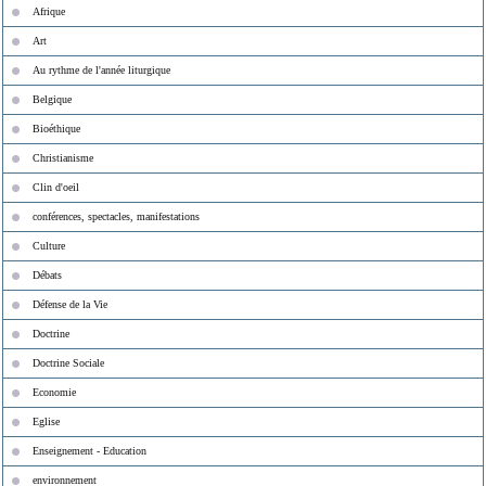
Afrique
Art
Au rythme de l'année liturgique
Belgique
Bioéthique
Christianisme
Clin d'oeil
conférences, spectacles, manifestations
Culture
Débats
Défense de la Vie
Doctrine
Doctrine Sociale
Economie
Eglise
Enseignement - Education
environnement