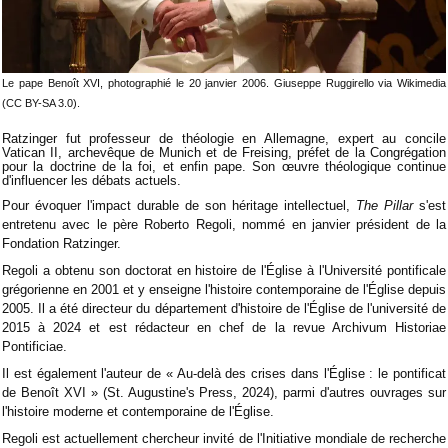
Le pape Benoît XVI, photographié le 20 janvier 2006. Giuseppe Ruggirello via Wikimedia
(CC BY-SA 3.0).
Ratzinger fut professeur de théologie en Allemagne, expert au concile
Vatican II, archevêque de Munich et de Freising, préfet de la Congrégation
pour la doctrine de la foi, et enfin pape. Son œuvre théologique continue
d'influencer les débats actuels.
Pour évoquer l'impact durable de son héritage intellectuel,
The Pillar
s'est
entretenu avec le père Roberto Regoli, nommé en janvier président de la
Fondation Ratzinger.
Regoli a obtenu son doctorat en histoire de l'Église à l'Université pontificale
grégorienne en 2001 et y enseigne l'histoire contemporaine de l'Église depuis
2005. Il a été directeur du département d'histoire de l'Église de l'université de
2015 à 2024 et est rédacteur en chef de la revue Archivum Historiae
Pontificiae.
Il est également l'auteur de « Au-delà des crises dans l'Église : le pontificat
de Benoît XVI » (St. Augustine's Press, 2024), parmi d'autres ouvrages sur
l'histoire moderne et contemporaine de l'Église.
Regoli est actuellement chercheur invité de l'Initiative mondiale de recherche