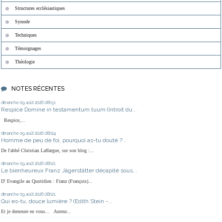
Structures ecclésiastiques
Synode
Techniques
Témoignages
Théologie
NOTES RÉCENTES
dimanche 09
août 2026
08h31
Respice Domine in testamentum tuum (Introit du...
Respice,...
dimanche 09
août 2026
08h24
Homme de peu de foi, pourquoi as-tu douté ?...
De l'abbé Christian Laffargue, sur son blog :...
dimanche 09
août 2026
08h21
Le bienheureux Franz Jägerstätter décapité sous...
D' Evangile au Quotidien : Franz (François)...
dimanche 09
août 2026
08h21
Qui es-tu, douce lumière ? (Edith Stein -...
Et je demeure en vous... Auteur...