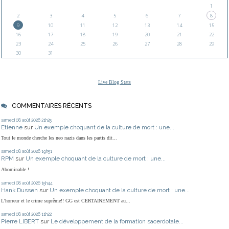
1
2
3
4
5
6
7
8
9
10
11
12
13
14
15
16
17
18
19
20
21
22
23
24
25
26
27
28
29
30
31
Live Blog Stats
COMMENTAIRES RÉCENTS
samedi 08
août 2026
21h25
Etienne
sur
Un exemple choquant de la culture de mort : une...
Tout le monde cherche les neo nazis dans les partis dit...
samedi 08
août 2026
19h51
RPM
sur
Un exemple choquant de la culture de mort : une...
Abominable !
samedi 08
août 2026
15h44
Hank Dussen
sur
Un exemple choquant de la culture de mort : une...
L'horreur et le crime suprême!! GG est CERTAINEMENT au...
samedi 08
août 2026
11h22
Pierre LIBERT
sur
Le développement de la formation sacerdotale...