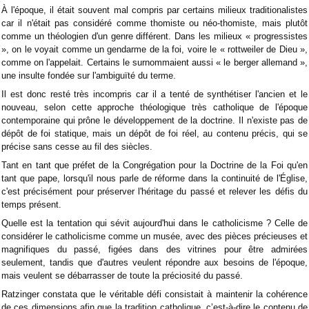
À l'époque, il était souvent mal compris par certains milieux traditionalistes
car il n'était pas considéré comme thomiste ou néo-thomiste, mais plutôt
comme un théologien d'un genre différent. Dans les milieux « progressistes
», on le voyait comme un gendarme de la foi, voire le « rottweiler de Dieu »,
comme on l'appelait. Certains le surnommaient aussi « le berger allemand »,
une insulte fondée sur l'ambiguïté du terme.
Il est donc resté très incompris car il a tenté de synthétiser l'ancien et le
nouveau, selon cette approche théologique très catholique de l'époque
contemporaine qui prône le développement de la doctrine. Il n'existe pas de
dépôt de foi statique, mais un dépôt de foi réel, au contenu précis, qui se
précise sans cesse au fil des siècles.
Tant en tant que préfet de la Congrégation pour la Doctrine de la Foi qu'en
tant que pape, lorsqu'il nous parle de réforme dans la continuité de l'Église,
c'est précisément pour préserver l'héritage du passé et relever les défis du
temps présent.
Quelle est la tentation qui sévit aujourd'hui dans le catholicisme ? Celle de
considérer le catholicisme comme un musée, avec des pièces précieuses et
magnifiques du passé, figées dans des vitrines pour être admirées
seulement, tandis que d'autres veulent répondre aux besoins de l'époque,
mais veulent se débarrasser de toute la préciosité du passé.
Ratzinger constata que le véritable défi consistait à maintenir la cohérence
de ces dimensions afin que la tradition catholique, c’est-à-dire le contenu de