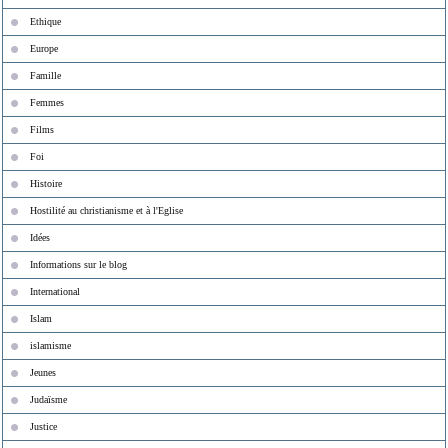
Ethique
Europe
Famille
Femmes
Films
Foi
Histoire
Hostilité au christianisme et à l'Eglise
Idées
Informations sur le blog
International
Islam
islamisme
Jeunes
Judaïsme
Justice