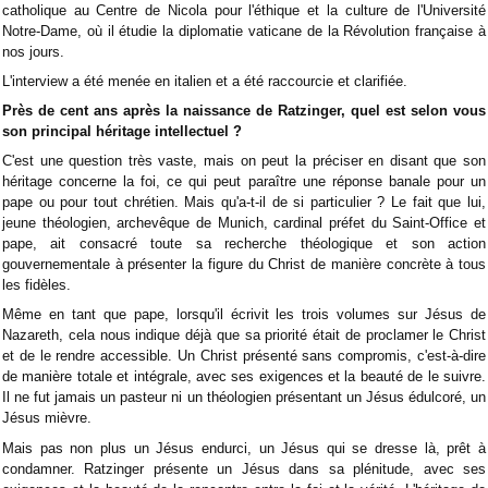
catholique au Centre de Nicola pour l'éthique et la culture de l'Université
Notre-Dame, où il étudie la diplomatie vaticane de la Révolution française à
nos jours.
L'interview a été menée en italien et a été raccourcie et clarifiée.
Près de cent ans après la naissance de Ratzinger, quel est selon vous
son principal héritage intellectuel ?
C'est une question très vaste, mais on peut la préciser en disant que son
héritage concerne la foi, ce qui peut paraître une réponse banale pour un
pape ou pour tout chrétien. Mais qu'a-t-il de si particulier ? Le fait que lui,
jeune théologien, archevêque de Munich, cardinal préfet du Saint-Office et
pape, ait consacré toute sa recherche théologique et son action
gouvernementale à présenter la figure du Christ de manière concrète à tous
les fidèles.
Même en tant que pape, lorsqu'il écrivit les trois volumes sur Jésus de
Nazareth, cela nous indique déjà que sa priorité était de proclamer le Christ
et de le rendre accessible. Un Christ présenté sans compromis, c'est-à-dire
de manière totale et intégrale, avec ses exigences et la beauté de le suivre.
Il ne fut jamais un pasteur ni un théologien présentant un Jésus édulcoré, un
Jésus mièvre.
Mais pas non plus un Jésus endurci, un Jésus qui se dresse là, prêt à
condamner. Ratzinger présente un Jésus dans sa plénitude, avec ses