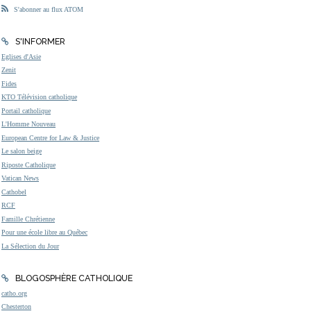
S'abonner au flux ATOM
S'INFORMER
Eglises d'Asie
Zenit
Fides
KTO Télévision catholique
Portail catholique
L'Homme Nouveau
European Centre for Law & Justice
Le salon beige
Riposte Catholique
Vatican News
Cathobel
RCF
Famille Chrétienne
Pour une école libre au Québec
La Sélection du Jour
BLOGOSPHÈRE CATHOLIQUE
catho.org
Chesterton