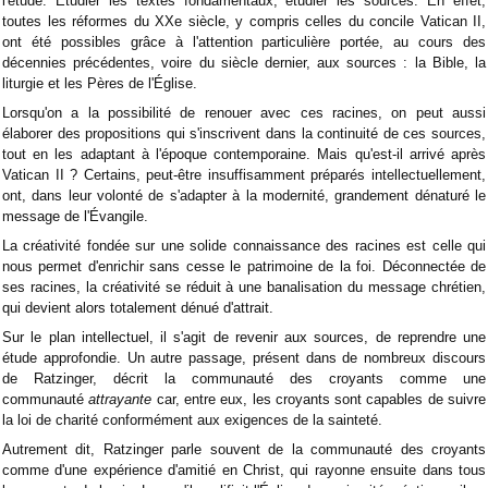
l'étude. Étudier les textes fondamentaux, étudier les sources. En effet,
toutes les réformes du XXe siècle, y compris celles du concile Vatican II,
ont été possibles grâce à l'attention particulière portée, au cours des
décennies précédentes, voire du siècle dernier, aux sources : la Bible, la
liturgie et les Pères de l'Église.
Lorsqu'on a la possibilité de renouer avec ces racines, on peut aussi
élaborer des propositions qui s'inscrivent dans la continuité de ces sources,
tout en les adaptant à l'époque contemporaine. Mais qu'est-il arrivé après
Vatican II ? Certains, peut-être insuffisamment préparés intellectuellement,
ont, dans leur volonté de s'adapter à la modernité, grandement dénaturé le
message de l'Évangile.
La créativité fondée sur une solide connaissance des racines est celle qui
nous permet d'enrichir sans cesse le patrimoine de la foi. Déconnectée de
ses racines, la créativité se réduit à une banalisation du message chrétien,
qui devient alors totalement dénué d'attrait.
Sur le plan intellectuel, il s'agit de revenir aux sources, de reprendre une
étude approfondie. Un autre passage, présent dans de nombreux discours
de Ratzinger, décrit la communauté des croyants comme une
communauté
attrayante
car, entre eux, les croyants sont capables de suivre
la loi de charité conformément aux exigences de la sainteté.
Autrement dit, Ratzinger parle souvent de la communauté des croyants
comme d'une expérience d'amitié en Christ, qui rayonne ensuite dans tous