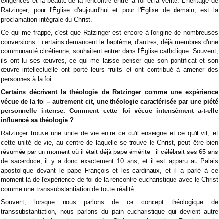
exigences et la beauté de la rencontre entre la foi et la vérité. L'héritage de
Ratzinger, pour l'Église d'aujourd'hui et pour l'Église de demain, est la
proclamation intégrale du Christ.
Ce qui me frappe, c'est que Ratzinger est encore à l'origine de nombreuses
conversions : certains demandent le baptême, d'autres, déjà membres d'une
communauté chrétienne, souhaitent entrer dans l'Église catholique. Souvent,
ils ont lu ses œuvres, ce qui me laisse penser que son pontificat et son
œuvre intellectuelle ont porté leurs fruits et ont contribué à amener des
personnes à la foi.
Certains décrivent la théologie de Ratzinger comme une expérience
vécue de la foi – autrement dit, une théologie caractérisée par une piété
personnelle intense. Comment cette foi vécue intensément a-t-elle
influencé sa théologie ?
Ratzinger trouve une unité de vie entre ce qu'il enseigne et ce qu'il vit, et
cette unité de vie, au centre de laquelle se trouve le Christ, peut être bien
résumée par un moment où il était déjà pape émérite : il célébrait ses 65 ans
de sacerdoce, il y a donc exactement 10 ans, et il est apparu au Palais
apostolique devant le pape François et les cardinaux, et il a parlé à ce
moment-là de l'expérience de foi de la rencontre eucharistique avec le Christ
comme une transsubstantiation de toute réalité.
Souvent, lorsque nous parlons de ce concept théologique de
transsubstantiation, nous parlons du pain eucharistique qui devient autre