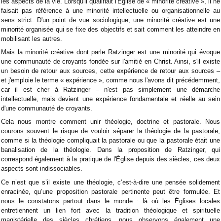
les aspects de la vie. Lorsqu'il qualifiait l'Église de « minorité créative », il ne
faisait pas référence à une minorité intellectuelle ou organisationnelle au
sens strict. D'un point de vue sociologique, une minorité créative est une
minorité organisée qui se fixe des objectifs et sait comment les atteindre en
mobilisant les autres.
Mais la minorité créative dont parle Ratzinger est une minorité qui évoque
une communauté de croyants fondée sur l'amitié en Christ. Ainsi, s'il existe
un besoin de retour aux sources, cette expérience de retour aux sources –
et j'emploie le terme « expérience », comme nous l'avons dit précédemment,
car il est cher à Ratzinger – n'est pas simplement une démarche
intellectuelle, mais devient une expérience fondamentale et réelle au sein
d'une communauté de croyants.
Cela nous montre comment unir théologie, doctrine et pastorale. Nous
courons souvent le risque de vouloir séparer la théologie de la pastorale,
comme si la théologie compliquait la pastorale ou que la pastorale était une
banalisation de la théologie. Dans la proposition de Ratzinger, qui
correspond également à la pratique de l'Église depuis des siècles, ces deux
aspects sont indissociables.
Ce n’est que s’il existe une théologie, c’est-à-dire une pensée solidement
enracinée, qu’une proposition pastorale pertinente peut être formulée. Et
nous le constatons partout dans le monde : là où les Églises locales
entretiennent un lien fort avec la tradition théologique et spirituelle
magistérielle des siècles chrétiens, nous observons également une