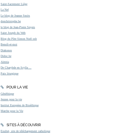
Saint-Sacrement Liège
La Nef
Le blog de Jeanne Smits
donchristophe.be
le blog de Jean-Pierre Snyers
Saint Joseph du Web
Blog du Père Simon Noël osb
Benoît-et-moi
Diakonos
Didoc.be
Aleteia
De Charybde en Scylla ...
Paix liturgique
POUR LA VIE
Généthique
Jeunes pour la vie
Institut Européen de Bioéthique
Marche pour la Vie
SITES À DÉCOUVRIR
Exultet, site de téléchargement catholique