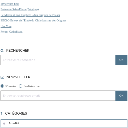
Mysterium fidei
Fraternité Saint-Pierre (Belgique)
Le Messie et son Prophète - Aux origines de l'Islam
EEChO Enjeux de l'Etude du Christianisme des Origines
Una Voce
Forum Catholicum
RECHERCHER
NEWSLETTER
S'inscrire
Se désinscrire
CATÉGORIES
Actualité