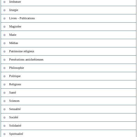
littérature
liturgie
Livres - Publications
Magistère
Marie
Médias
Patrimoine religieux
Persécutions antichrétiennes
Philosophie
Politique
Religions
Santé
Sciences
Sexualité
Société
Solidarité
Spiritualité