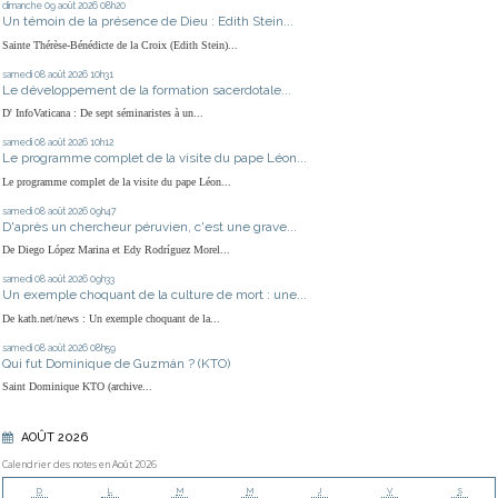
dimanche 09
août 2026
08h20
Un témoin de la présence de Dieu : Edith Stein...
Sainte Thérèse-Bénédicte de la Croix (Edith Stein)...
samedi 08
août 2026
10h31
Le développement de la formation sacerdotale...
D' InfoVaticana : De sept séminaristes à un...
samedi 08
août 2026
10h12
Le programme complet de la visite du pape Léon...
Le programme complet de la visite du pape Léon...
samedi 08
août 2026
09h47
D'après un chercheur péruvien, c'est une grave...
De Diego López Marina et Edy Rodríguez Morel...
samedi 08
août 2026
09h33
Un exemple choquant de la culture de mort : une...
De kath.net/news : Un exemple choquant de la...
samedi 08
août 2026
08h59
Qui fut Dominique de Guzmán ? (KTO)
Saint Dominique KTO (archive...
AOÛT 2026
Calendrier des notes en Août 2026
D
L
M
M
J
V
S