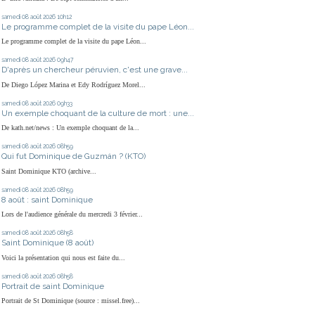
samedi 08
août 2026
10h12
Le programme complet de la visite du pape Léon...
Le programme complet de la visite du pape Léon...
samedi 08
août 2026
09h47
D'après un chercheur péruvien, c'est une grave...
De Diego López Marina et Edy Rodríguez Morel...
samedi 08
août 2026
09h33
Un exemple choquant de la culture de mort : une...
De kath.net/news : Un exemple choquant de la...
samedi 08
août 2026
08h59
Qui fut Dominique de Guzmán ? (KTO)
Saint Dominique KTO (archive...
samedi 08
août 2026
08h59
8 août : saint Dominique
Lors de l'audience générale du mercredi 3 février...
samedi 08
août 2026
08h58
Saint Dominique (8 août)
Voici la présentation qui nous est faite du...
samedi 08
août 2026
08h58
Portrait de saint Dominique
Portrait de St Dominique (source : missel.free)...