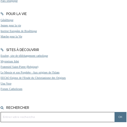
Paix liturgique
POUR LA VIE
Généthique
Jeunes pour la vie
Institut Européen de Bioéthique
Marche pour la Vie
SITES À DÉCOUVRIR
Exultet, site de téléchargement catholique
Mysterium fidei
Fraternité Saint-Pierre (Belgique)
Le Messie et son Prophète - Aux origines de l'Islam
EEChO Enjeux de l'Etude du Christianisme des Origines
Una Voce
Forum Catholicum
RECHERCHER