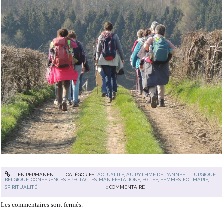
LIEN PERMANENT
CATÉGORIES :
ACTUALITÉ
,
AU RYTHME DE L'ANNÉE LITURGIQUE
,
BELGIQUE
,
CONFÉRENCES, SPECTACLES, MANIFESTATIONS
,
EGLISE
,
FEMMES
,
FOI
,
MARIE
,
SPIRITUALITÉ
0
COMMENTAIRE
Les commentaires sont fermés.