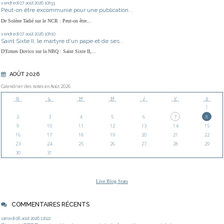
vendredi 07
août 2026
10h33
Peut-on être excommunié pour une publication...
De Solène Tadié sur le NCR : Peut-on être...
vendredi 07
août 2026
10h10
Saint Sixte II, le martyre d'un pape et de ses...
D'Ermes Dovico sur la NBQ : Saint Sixte II,...
AOÛT 2026
Calendrier des notes en Août 2026
D
L
M
M
J
V
S
1
2
3
4
5
6
7
8
9
10
11
12
13
14
15
16
17
18
19
20
21
22
23
24
25
26
27
28
29
30
31
Live Blog Stats
COMMENTAIRES RÉCENTS
samedi 08
août 2026
11h22