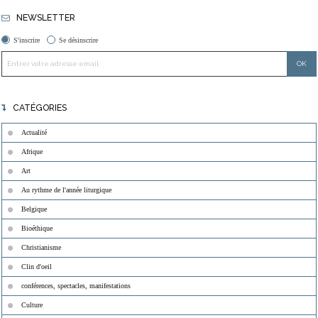
NEWSLETTER
S'inscrire
Se désinscrire
CATÉGORIES
Actualité
Afrique
Art
Au rythme de l'année liturgique
Belgique
Bioéthique
Christianisme
Clin d'oeil
conférences, spectacles, manifestations
Culture