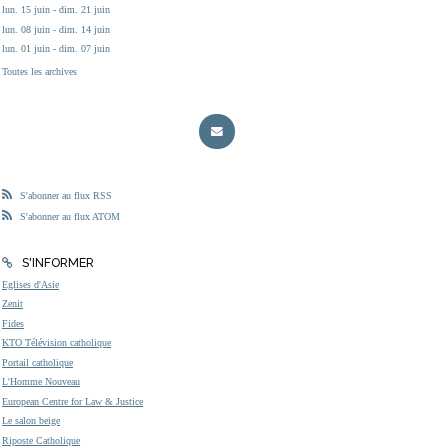
lun. 15 juin - dim. 21 juin
lun. 08 juin - dim. 14 juin
lun. 01 juin - dim. 07 juin
Toutes les archives
S'abonner au flux RSS
S'abonner au flux ATOM
S'INFORMER
Eglises d'Asie
Zenit
Fides
KTO Télévision catholique
Portail catholique
L'Homme Nouveau
European Centre for Law & Justice
Le salon beige
Riposte Catholique