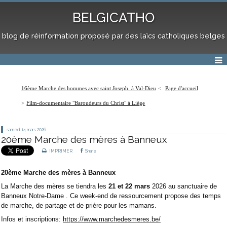
BELGICATHO
blog de réinformation proposé par des laïcs catholiques belges
16ème Marche des hommes avec saint Joseph, à Val-Dieu
Page d'accueil
Film-documentaire "Baroudeurs du Christ" à Liège
samedi 14
mars 2026
20ème Marche des mères à Banneux
IMPRIMER
Share
20ème Marche des mères à Banneux
La Marche des mères se tiendra les
21 et 22 mars
2026 au sanctuaire de
Banneux Notre-Dame . Ce week-end de ressourcement propose des temps
de marche, de partage et de prière pour les mamans.
Infos et inscriptions:
https://www.
marchedesmeres.be/