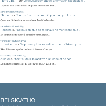
Pierre LIBERT
sur
Le développement de la formation sacerdotale...
La photo parle d'elle-même: ces jeunes ressemblent à des...
samedi 08
août 2026
08h37
Etienne
sur
Peut-on être excommunié pour une publication...
Quant aux déclarations en sens divers des déclarés cathos...
samedi 08
août 2026
08h32
Rébécca
sur
De plus en plus de cardinaux ne maîtrisent plus...
En sommes nous encore à considérer notre langue...
vendredi 07
août 2026
15h00
Un veilleur
sur
De plus en plus de cardinaux ne maîtrisent plus...
Rien d’étonnant que les cardinaux à l’écoute n’ont pas...
vendredi 07
août 2026
10h53
Arnaud
sur
Saint Sixte II, le martyre d'un pape et de ses...
Le martyre de saint Sixte II, Pape (24e) de 257 à 258, et...
BELGICATHO