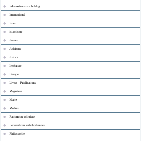
Informations sur le blog
International
Islam
islamisme
Jeunes
Judaïsme
Justice
littérature
liturgie
Livres - Publications
Magistère
Marie
Médias
Patrimoine religieux
Persécutions antichrétiennes
Philosophie