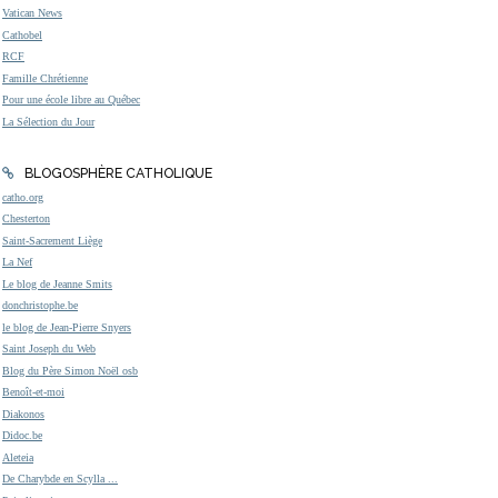
Vatican News
Cathobel
RCF
Famille Chrétienne
Pour une école libre au Québec
La Sélection du Jour
BLOGOSPHÈRE CATHOLIQUE
catho.org
Chesterton
Saint-Sacrement Liège
La Nef
Le blog de Jeanne Smits
donchristophe.be
le blog de Jean-Pierre Snyers
Saint Joseph du Web
Blog du Père Simon Noël osb
Benoît-et-moi
Diakonos
Didoc.be
Aleteia
De Charybde en Scylla ...