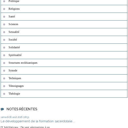
Politique
Religions
Santé
Sciences
Sexualité
Société
Solidarité
Spiritualité
Structures ecclésiastiques
Synode
Techniques
Témoignages
Théologie
NOTES RÉCENTES
samedi 08
août 2026
10h31
Le développement de la formation sacerdotale...
D' InfoVaticana : De sept séminaristes à un...