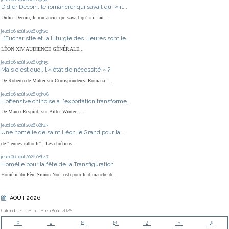
Didier Decoin, le romancier qui savait qu' « il...
Didier Decoin, le romancier qui savait qu' « il fait...
jeudi 06
août 2026
09h20
L’Eucharistie et la Liturgie des Heures sont le...
LÉON XIV AUDIENCE GÉNÉRALE...
jeudi 06
août 2026
09h15
Mais c'est quoi, l’« état de nécessité » ?
De Roberto de Mattei sur Corrispondenza Romana :...
jeudi 06
août 2026
09h08
L'offensive chinoise à l'exportation transforme...
De Marco Respinti sur Bitter Winter :...
jeudi 06
août 2026
08h47
Une homélie de saint Léon le Grand pour la...
de "jeunes-catho.fr" : Les chrétiens...
jeudi 06
août 2026
08h47
Homélie pour la fête de la Transfiguration
Homélie du Père Simon Noël osb pour le dimanche de...
AOÛT 2026
Calendrier des notes en Août 2026
D
L
M
M
J
V
S