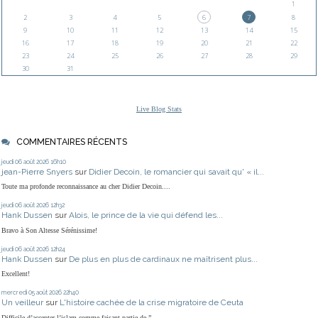
1
2
3
4
5
6
7
8
9
10
11
12
13
14
15
16
17
18
19
20
21
22
23
24
25
26
27
28
29
30
31
Live Blog Stats
COMMENTAIRES RÉCENTS
jeudi 06
août 2026
16h10
jean-Pierre Snyers
sur
Didier Decoin, le romancier qui savait qu' « il...
Toute ma profonde reconnaissance au cher Didier Decoin....
jeudi 06
août 2026
12h32
Hank Dussen
sur
Alois, le prince de la vie qui défend les...
Bravo à Son Altesse Sérénissime!
jeudi 06
août 2026
12h24
Hank Dussen
sur
De plus en plus de cardinaux ne maîtrisent plus...
Excellent!
mercredi 05
août 2026
22h40
Un veilleur
sur
L'histoire cachée de la crise migratoire de Ceuta
Difficile d’accepter l’islam comme faisant partie de ”...