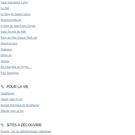
Saint-Sacrement Liège
La Nef
Le blog de Jeanne Smits
donchristophe.be
le blog de Jean-Pierre Snyers
Saint Joseph du Web
Blog du Père Simon Noël osb
Benoît-et-moi
Diakonos
Didoc.be
Aleteia
De Charybde en Scylla ...
Paix liturgique
POUR LA VIE
Généthique
Jeunes pour la vie
Institut Européen de Bioéthique
Marche pour la Vie
SITES À DÉCOUVRIR
Exultet, site de téléchargement catholique