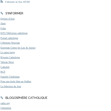
S'abonner au flux ATOM
S'INFORMER
Eglises d'Asie
Zenit
Fides
KTO Télévision catholique
Portail catholique
L'Homme Nouveau
European Centre for Law & Justice
Le salon beige
Riposte Catholique
Vatican News
Cathobel
RCF
Famille Chrétienne
Pour une école libre au Québec
La Sélection du Jour
BLOGOSPHÈRE CATHOLIQUE
catho.org
Chesterton