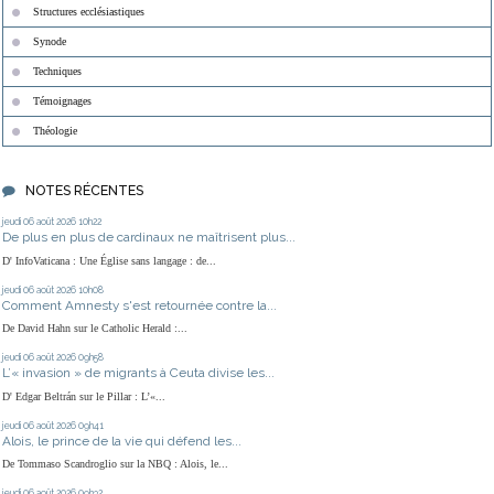
Structures ecclésiastiques
Synode
Techniques
Témoignages
Théologie
NOTES RÉCENTES
jeudi 06
août 2026
10h22
De plus en plus de cardinaux ne maîtrisent plus...
D' InfoVaticana : Une Église sans langage : de...
jeudi 06
août 2026
10h08
Comment Amnesty s'est retournée contre la...
De David Hahn sur le Catholic Herald :...
jeudi 06
août 2026
09h58
L’« invasion » de migrants à Ceuta divise les...
D' Edgar Beltrán sur le Pillar : L’«...
jeudi 06
août 2026
09h41
Alois, le prince de la vie qui défend les...
De Tommaso Scandroglio sur la NBQ : Alois, le...
jeudi 06
août 2026
09h32