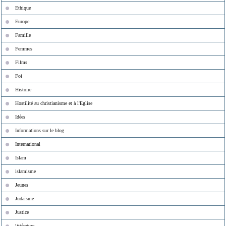
Ethique
Europe
Famille
Femmes
Films
Foi
Histoire
Hostilité au christianisme et à l'Eglise
Idées
Informations sur le blog
International
Islam
islamisme
Jeunes
Judaïsme
Justice
littérature