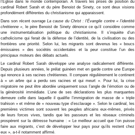
l’Église dans le monde contemporain. À travers les prises de position du
cardinal Robert Sarah et du père Benoist de Sinety, ce sont deux visions
profondément différentes du christianisme qui apparaissent.
Dans son récent ouvrage
La cause du Christ : l’Évangile contre « l’identité
chrétienne »
, le père Benoist de Sinety dénonce ce qu’il considère comme
une instrumentalisation politique du christianisme. Il s’inquiète d’un
catholicisme qui ferait de la défense de l’identité, de la civilisation ou des
frontières une priorité. Selon lui, les migrants sont devenus les « boucs
émissaires » des sociétés occidentales et la peur constitue l’un des
principaux moteurs des débats actuels.
Le cardinal Robert Sarah développe une analyse radicalement différente.
Depuis plusieurs années, le prélat guinéen met en garde contre une Europe
qui renonce à ses racines chrétiennes. Il compare régulièrement le continent
à « un arbre qui a perdu ses racines et qui meurt ». Pour lui, la crise
migratoire ne peut être abordée uniquement sous l’angle de l’émotion ou de
la générosité immédiate. L’une de ses déclarations les plus marquantes
demeure celle dans laquelle il qualifie l’immigration de masse de « triple
trahison » et même de « nouveau type d’esclavage ». Selon le cardinal, les
premières victimes sont souvent les peuples africains eux-mêmes, privés
de leurs forces vives, tandis que les passeurs et les réseaux criminels
prospèrent sur la détresse humaine : « Le meilleur accueil que l’on puisse
faire aux migrants, c’est de développer leur pays pour qu’ils restent chez
eux », a-t-il notamment affirmé.