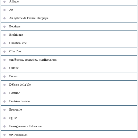
Afrique
Art
Au rythme de l'année liturgique
Belgique
Bioéthique
Christianisme
Clin d'oeil
conférences, spectacles, manifestations
Culture
Débats
Défense de la Vie
Doctrine
Doctrine Sociale
Economie
Eglise
Enseignement - Education
environnement