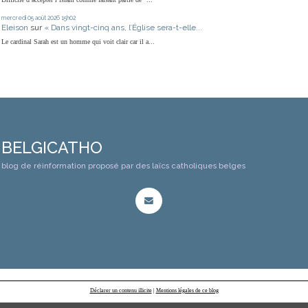
mercredi 05
août 2026
15h02
Eleison
sur
« Dans vingt-cinq ans, l’Église sera-t-elle...
Le cardinal Sarah est un homme qui voit clair car il a...
BELGICATHO
blog de réinformation proposé par des laïcs catholiques belges
Déclarer un contenu illicite
|
Mentions légales de ce blog