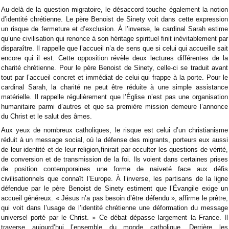
Au-delà de la question migratoire, le désaccord touche également la notion
d’identité chrétienne. Le père Benoist de Sinety voit dans cette expression
un risque de fermeture et d’exclusion. À l’inverse, le cardinal Sarah estime
qu’une civilisation qui renonce à son héritage spirituel finit inévitablement par
disparaître. Il rappelle que l’accueil n’a de sens que si celui qui accueille sait
encore qui il est. Cette opposition révèle deux lectures différentes de la
charité chrétienne. Pour le père Benoist de Sinety, celle-ci se traduit avant
tout par l’accueil concret et immédiat de celui qui frappe à la porte. Pour le
cardinal Sarah, la charité ne peut être réduite à une simple assistance
matérielle. Il rappelle régulièrement que l’Église n’est pas une organisation
humanitaire parmi d’autres et que sa première mission demeure l’annonce
du Christ et le salut des âmes.
Aux yeux de nombreux catholiques, le risque est celui d’un christianisme
réduit à un message social, où la défense des migrants, porteurs eux aussi
de leur identité et de leur religion,finirait par occulter les questions de vérité,
de conversion et de transmission de la foi. Ils voient dans certaines prises
de position contemporaines une forme de naïveté face aux défis
civilisationnels que connaît l’Europe. À l’inverse, les partisans de la ligne
défendue par le père Benoist de Sinety estiment que l’Évangile exige un
accueil généreux. « Jésus n’a pas besoin d’être défendu », affirme le prêtre,
qui voit dans l’usage de l’identité chrétienne une déformation du message
universel porté par le Christ. » Ce débat dépasse largement la France. Il
traverse aujourd’hui l’ensemble du monde catholique. Derrière les