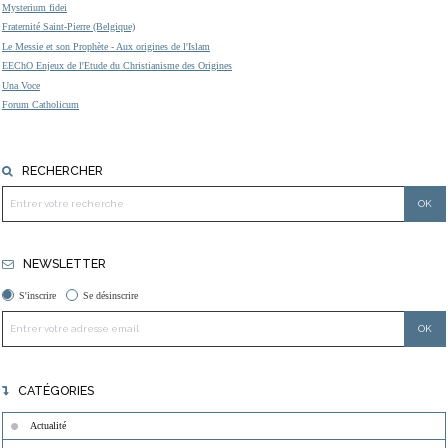
Mysterium fidei
Fraternité Saint-Pierre (Belgique)
Le Messie et son Prophète - Aux origines de l'Islam
EEChO Enjeux de l'Etude du Christianisme des Origines
Una Voce
Forum Catholicum
RECHERCHER
NEWSLETTER
S'inscrire
Se désinscrire
CATÉGORIES
Actualité