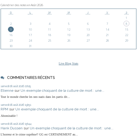
Calendrier des notes en Août 2026
D
L
M
M
J
V
S
1
2
3
4
5
6
7
8
9
10
11
12
13
14
15
16
17
18
19
20
21
22
23
24
25
26
27
28
29
30
31
Live Blog Stats
COMMENTAIRES RÉCENTS
samedi 08
août 2026
21h25
Etienne
sur
Un exemple choquant de la culture de mort : une...
Tout le monde cherche les neo nazis dans les partis dit...
samedi 08
août 2026
19h51
RPM
sur
Un exemple choquant de la culture de mort : une...
Abominable !
samedi 08
août 2026
15h44
Hank Dussen
sur
Un exemple choquant de la culture de mort : une...
L'horreur et le crime suprême!! GG est CERTAINEMENT au...