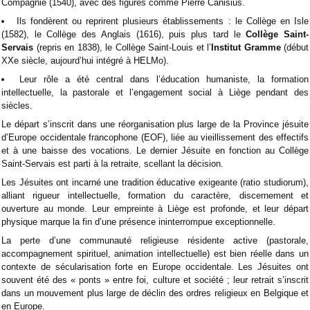
Compagnie (1540), avec des figures comme Pierre Canisius.
Ils fondèrent ou reprirent plusieurs établissements : le Collège en Isle
(1582), le Collège des Anglais (1616), puis plus tard le
Collège Saint-
Servais
(repris en 1838), le Collège Saint-Louis et l’
Institut Gramme
(début
XXe siècle, aujourd’hui intégré à HELMo).
Leur rôle a été central dans l’éducation humaniste, la formation
intellectuelle, la pastorale et l’engagement social à Liège pendant des
siècles.
Le départ s’inscrit dans une réorganisation plus large de la Province jésuite
d’Europe occidentale francophone (EOF), liée au vieillissement des effectifs
et à une baisse des vocations. Le dernier Jésuite en fonction au Collège
Saint-Servais est parti à la retraite, scellant la décision.
Les Jésuites ont incarné une tradition éducative exigeante (ratio studiorum),
alliant rigueur intellectuelle, formation du caractère, discernement et
ouverture au monde. Leur empreinte à Liège est profonde, et leur départ
physique marque la fin d’une présence ininterrompue exceptionnelle.
La perte d’une communauté religieuse résidente active (pastorale,
accompagnement spirituel, animation intellectuelle) est bien réelle dans un
contexte de sécularisation forte en Europe occidentale. Les Jésuites ont
souvent été des « ponts » entre foi, culture et société ; leur retrait s’inscrit
dans un mouvement plus large de déclin des ordres religieux en Belgique et
en Europe.