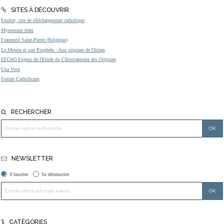
SITES À DÉCOUVRIR
Exultet, site de téléchargement catholique
Mysterium fidei
Fraternité Saint-Pierre (Belgique)
Le Messie et son Prophète - Aux origines de l'Islam
EEChO Enjeux de l'Etude du Christianisme des Origines
Una Voce
Forum Catholicum
RECHERCHER
NEWSLETTER
S'inscrire
Se désinscrire
CATÉGORIES