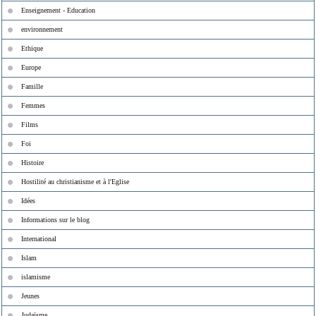
Enseignement - Education
environnement
Ethique
Europe
Famille
Femmes
Films
Foi
Histoire
Hostilité au christianisme et à l'Eglise
Idées
Informations sur le blog
International
Islam
islamisme
Jeunes
Judaïsme