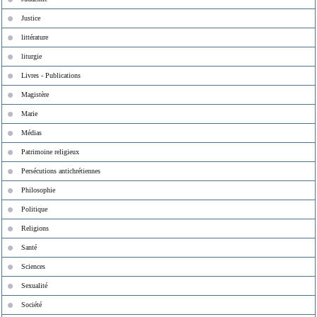
Justice
littérature
liturgie
Livres - Publications
Magistère
Marie
Médias
Patrimoine religieux
Persécutions antichrétiennes
Philosophie
Politique
Religions
Santé
Sciences
Sexualité
Société