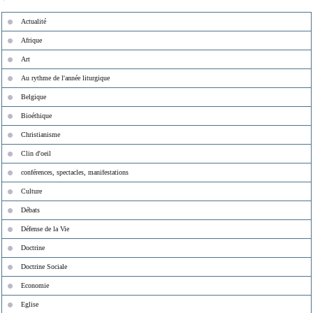
Actualité
Afrique
Art
Au rythme de l'année liturgique
Belgique
Bioéthique
Christianisme
Clin d'oeil
conférences, spectacles, manifestations
Culture
Débats
Défense de la Vie
Doctrine
Doctrine Sociale
Economie
Eglise