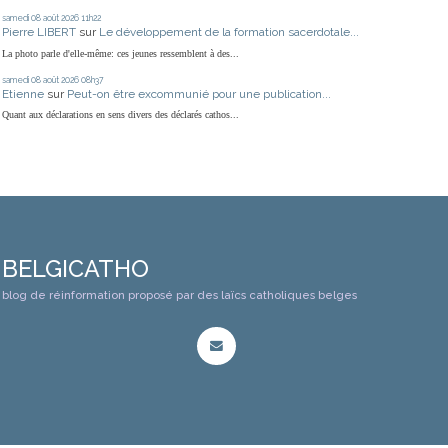
samedi 08
août 2026
11h22
Pierre LIBERT
sur
Le développement de la formation sacerdotale...
La photo parle d'elle-même: ces jeunes ressemblent à des...
samedi 08
août 2026
08h37
Etienne
sur
Peut-on être excommunié pour une publication...
Quant aux déclarations en sens divers des déclarés cathos...
BELGICATHO
blog de réinformation proposé par des laïcs catholiques belges