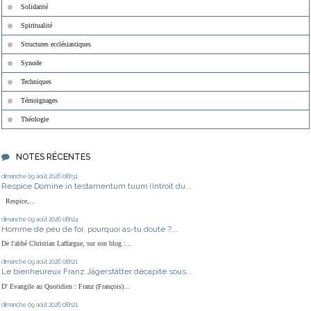
Solidarité
Spiritualité
Structures ecclésiastiques
Synode
Techniques
Témoignages
Théologie
NOTES RÉCENTES
dimanche 09
août 2026
08h31
Respice Domine in testamentum tuum (Introit du...
Respice,...
dimanche 09
août 2026
08h24
Homme de peu de foi, pourquoi as-tu douté ?...
De l'abbé Christian Laffargue, sur son blog :...
dimanche 09
août 2026
08h21
Le bienheureux Franz Jägerstätter décapité sous...
D' Evangile au Quotidien : Franz (François)...
dimanche 09
août 2026
08h21