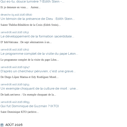
Qui es-tu, douce lumière ? (Edith Stein -...
Et je demeure en vous... Auteur...
dimanche 09
août 2026
08h20
Un témoin de la présence de Dieu : Edith Stein...
Sainte Thérèse-Bénédicte de la Croix (Edith Stein)...
samedi 08
août 2026
10h31
Le développement de la formation sacerdotale...
D' InfoVaticana : De sept séminaristes à un...
samedi 08
août 2026
10h12
Le programme complet de la visite du pape Léon...
Le programme complet de la visite du pape Léon...
samedi 08
août 2026
09h47
D'après un chercheur péruvien, c'est une grave...
De Diego López Marina et Edy Rodríguez Morel...
samedi 08
août 2026
09h33
Un exemple choquant de la culture de mort : une...
De kath.net/news : Un exemple choquant de la...
samedi 08
août 2026
08h59
Qui fut Dominique de Guzmán ? (KTO)
Saint Dominique KTO (archive...
AOÛT 2026