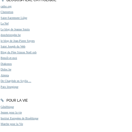
catho.org
Chesterton
Saint-Sacrement Liège
La Nef
Le blog de Jeanne Smits
donchristophe.be
le blog de Jean-Pierre Snyers
Saint Joseph du Web
Blog du Père Simon Noël osb
Benoît-et-moi
Diakonos
Didoc.be
Aleteia
De Charybde en Scylla ...
Paix liturgique
POUR LA VIE
Généthique
Jeunes pour la vie
Institut Européen de Bioéthique
Marche pour la Vie