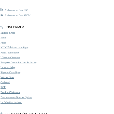
S'abonner au flux RSS
S'abonner au flux ATOM
S'INFORMER
Eglises d'Asie
Zenit
Fides
KTO Télévision catholique
Portail catholique
L'Homme Nouveau
European Centre for Law & Justice
Le salon beige
Riposte Catholique
Vatican News
Cathobel
RCF
Famille Chrétienne
Pour une école libre au Québec
La Sélection du Jour
BLOGOSPHÈRE CATHOLIQUE