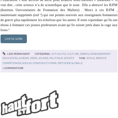
vrai dire , cette science n’a de scientifique que le nom . Elle a abreuvé les IUFM
(Instituts Universitaires de Formation des Maîtres) . Merci à ces IUFM ,
maintenant supprimés (ouf !) qui ont permis souvent aux enseignants formateurs
de gravir plus rapidement les échelons que les autres. Il reste cependant qu’ils ont
réussi à formater ces jeunes professeurs avant qu’ils soient jetés dans la cage aux
lions !
Lire la suite
LIEN PERMANENT
CATÉGORIES :
ACTUALITÉ
,
CULTURE
,
DÉBATS
,
ENSEIGNEMENT -
EDUCATION
,
EUROPE
,
IDÉES
,
JEUNES
,
POLITIQUE
,
SOCIÉTÉ
TAGS :
ÉCOLE
,
RÉNOVÉ
,
COMPÉTENCES
,
SOCLES
,
CONSTRUCTIVISME
,
MÉTHODE GLOBALE
0
COMMENTAIRE