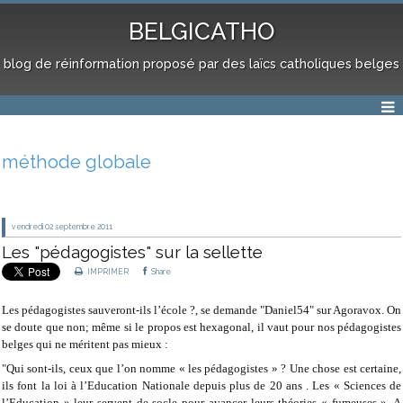
BELGICATHO
blog de réinformation proposé par des laïcs catholiques belges
méthode globale
vendredi 02
septembre 2011
Les "pédagogistes" sur la sellette
IMPRIMER
Share
Les pédagogistes sauveront-ils l’école ?, se demande "Daniel54" sur Agoravox. On
se doute que non; même si le propos est hexagonal, il vaut pour nos pédagogistes
belges qui ne méritent pas mieux :
"Qui sont-ils, ceux que l’on nomme « les pédagogistes » ? Une chose est certaine,
ils font la loi à l’Education Nationale depuis plus de 20 ans . Les « Sciences de
l’Education » leur servent de socle pour avancer leurs théories « fumeuses ». A