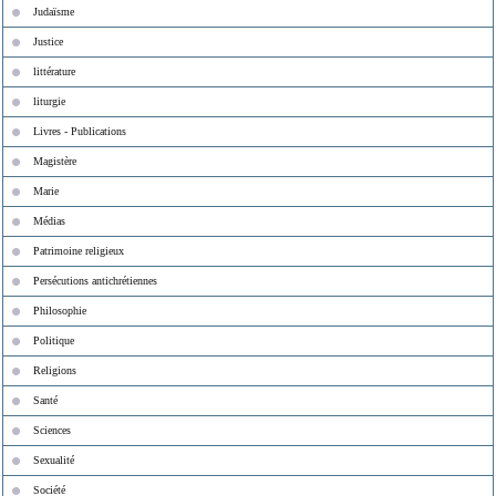
Judaïsme
Justice
littérature
liturgie
Livres - Publications
Magistère
Marie
Médias
Patrimoine religieux
Persécutions antichrétiennes
Philosophie
Politique
Religions
Santé
Sciences
Sexualité
Société