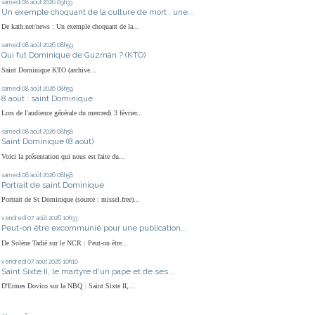
samedi 08
août 2026
09h33
Un exemple choquant de la culture de mort : une...
De kath.net/news : Un exemple choquant de la...
samedi 08
août 2026
08h59
Qui fut Dominique de Guzmán ? (KTO)
Saint Dominique KTO (archive...
samedi 08
août 2026
08h59
8 août : saint Dominique
Lors de l'audience générale du mercredi 3 février...
samedi 08
août 2026
08h58
Saint Dominique (8 août)
Voici la présentation qui nous est faite du...
samedi 08
août 2026
08h58
Portrait de saint Dominique
Portrait de St Dominique (source : missel.free)...
vendredi 07
août 2026
10h33
Peut-on être excommunié pour une publication...
De Solène Tadié sur le NCR : Peut-on être...
vendredi 07
août 2026
10h10
Saint Sixte II, le martyre d'un pape et de ses...
D'Ermes Dovico sur la NBQ : Saint Sixte II,...