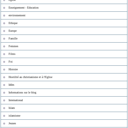
Enseignement - Education
environnement
Ethique
Europe
Famille
Femmes
Films
Foi
Histoire
Hostilité au christianisme et à l'Eglise
Idées
Informations sur le blog
International
Islam
islamisme
Jeunes