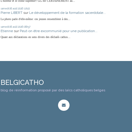
L'horreur et le crime suprême!! GG est CERTAINEMENT au...
samedi 08
août 2026
11h22
Pierre LIBERT
sur
Le développement de la formation sacerdotale...
La photo parle d'elle-même: ces jeunes ressemblent à des...
samedi 08
août 2026
08h37
Etienne
sur
Peut-on être excommunié pour une publication...
Quant aux déclarations en sens divers des déclarés cathos...
BELGICATHO
blog de réinformation proposé par des laïcs catholiques belges