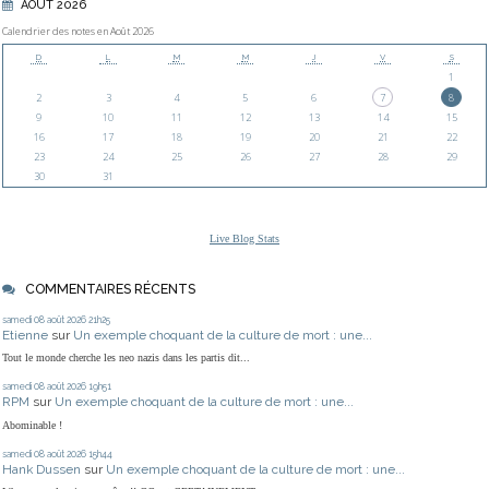
AOÛT 2026
Calendrier des notes en Août 2026
D
L
M
M
J
V
S
1
2
3
4
5
6
7
8
9
10
11
12
13
14
15
16
17
18
19
20
21
22
23
24
25
26
27
28
29
30
31
Live Blog Stats
COMMENTAIRES RÉCENTS
samedi 08
août 2026
21h25
Etienne
sur
Un exemple choquant de la culture de mort : une...
Tout le monde cherche les neo nazis dans les partis dit...
samedi 08
août 2026
19h51
RPM
sur
Un exemple choquant de la culture de mort : une...
Abominable !
samedi 08
août 2026
15h44
Hank Dussen
sur
Un exemple choquant de la culture de mort : une...