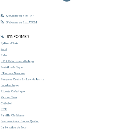
S'abonner au flux RSS
S'abonner au flux ATOM
S'INFORMER
Eglises d'Asie
Zenit
Fides
KTO Télévision catholique
Portail catholique
L'Homme Nouveau
European Centre for Law & Justice
Le salon beige
Riposte Catholique
Vatican News
Cathobel
RCF
Famille Chrétienne
Pour une école libre au Québec
La Sélection du Jour