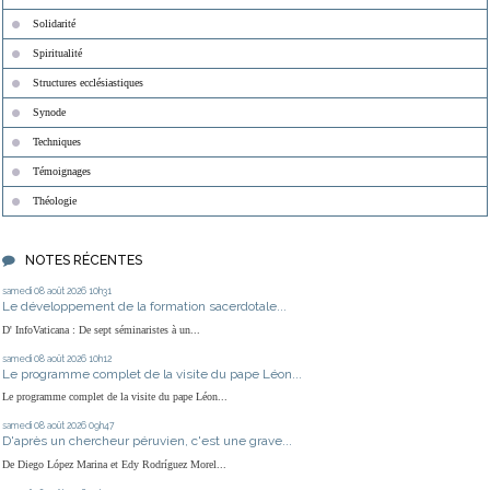
Solidarité
Spiritualité
Structures ecclésiastiques
Synode
Techniques
Témoignages
Théologie
NOTES RÉCENTES
samedi 08
août 2026
10h31
Le développement de la formation sacerdotale...
D' InfoVaticana : De sept séminaristes à un...
samedi 08
août 2026
10h12
Le programme complet de la visite du pape Léon...
Le programme complet de la visite du pape Léon...
samedi 08
août 2026
09h47
D'après un chercheur péruvien, c'est une grave...
De Diego López Marina et Edy Rodríguez Morel...