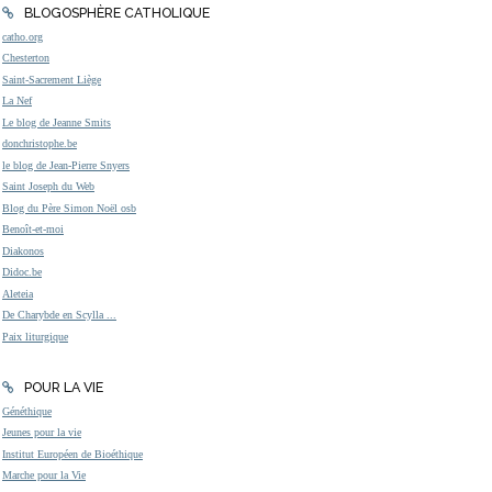
BLOGOSPHÈRE CATHOLIQUE
catho.org
Chesterton
Saint-Sacrement Liège
La Nef
Le blog de Jeanne Smits
donchristophe.be
le blog de Jean-Pierre Snyers
Saint Joseph du Web
Blog du Père Simon Noël osb
Benoît-et-moi
Diakonos
Didoc.be
Aleteia
De Charybde en Scylla ...
Paix liturgique
POUR LA VIE
Généthique
Jeunes pour la vie
Institut Européen de Bioéthique
Marche pour la Vie