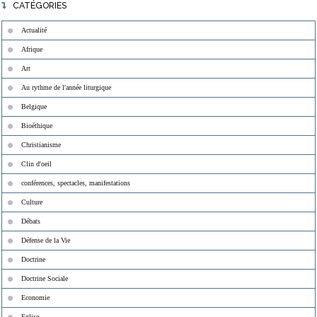
CATÉGORIES
Actualité
Afrique
Art
Au rythme de l'année liturgique
Belgique
Bioéthique
Christianisme
Clin d'oeil
conférences, spectacles, manifestations
Culture
Débats
Défense de la Vie
Doctrine
Doctrine Sociale
Economie
Eglise