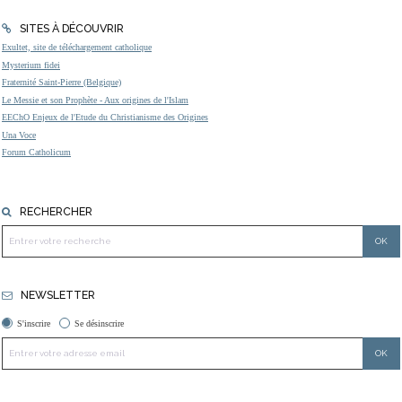
SITES À DÉCOUVRIR
Exultet, site de téléchargement catholique
Mysterium fidei
Fraternité Saint-Pierre (Belgique)
Le Messie et son Prophète - Aux origines de l'Islam
EEChO Enjeux de l'Etude du Christianisme des Origines
Una Voce
Forum Catholicum
RECHERCHER
NEWSLETTER
S'inscrire
Se désinscrire