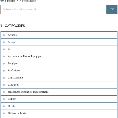
S'inscrire
Se désinscrire
CATÉGORIES
Actualité
Afrique
Art
Au rythme de l'année liturgique
Belgique
Bioéthique
Christianisme
Clin d'oeil
conférences, spectacles, manifestations
Culture
Débats
Défense de la Vie