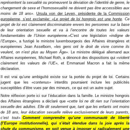
représentent la sexualité ou promeuvent la déviation de l’identité de genre, le
changement de sexe et l’homosexualité ne doivent pas être accessibles aux
moins de 18 ans»
.
Ursula von der Leyen, présidente de la Commission
européenne, s’est exclamée:
«Le projet de loi hongrois est une honte
. Ce
projet de loi est clairement discriminatoire envers les personnes sur la base
de leur orientation sexuelle et va à l’encontre de toutes les valeurs
fondamentales de l’Union européenne.»
C’est une législation
«indigne de
l’Europe»
, a fustigé le ministre luxembourgeois des Affaires étrangères et
européennes Jean Asselborn,
«les gens ont le droit de vivre comme ils
veulent, on n’est plus au Moyen Âge»
. Le ministre délégué allemand aux
Affaires européennes, Michael Roth, a dénoncé des dispositions qui
«violent
clairement les valeurs de l’UE»
, et Emmanuel Macron a fait la même
déclaration.
Il est vrai qu’une ambiguïté existe sur la portée du projet de loi. Certains
jugent que les
«contenus»
interdits pourraient inclure les publicités
susceptibles d’être vues par des mineurs, ce qui est un autre sujet.
Notre réflexion porte ici sur l’éducation dans la famille. Le ministre hongrois
des Affaires étrangères a déclaré que
«cette loi ne dit rien sur l’orientation
sexuelle des adultes. Elle dit seulement que, tant que les enfants ont moins
de 18 ans, leur éducation sexuelle relève exclusivement de leurs parents,
c’est tout»
.
Comment comprendre qu’une communauté de liberté
(l’Europe institutionnelle), qui s’était étendue dans la joie après la
chute du communisme, en soit venue à imposer si radicalement une