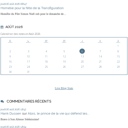
jeudi 06
août 2026
08h47
Homélie pour la fête de la Transfiguration
Homélie du Père Simon Noël osb pour le dimanche de...
AOÛT 2026
Calendrier des notes en Août 2026
D
L
M
M
J
V
S
1
2
3
4
5
6
7
8
9
10
11
12
13
14
15
16
17
18
19
20
21
22
23
24
25
26
27
28
29
30
31
Live Blog Stats
COMMENTAIRES RÉCENTS
jeudi 06
août 2026
12h32
Hank Dussen
sur
Alois, le prince de la vie qui défend les...
Bravo à Son Altesse Sérénissime!
jeudi 06
août 2026
12h24