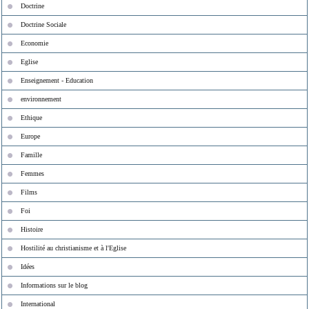
Doctrine
Doctrine Sociale
Economie
Eglise
Enseignement - Education
environnement
Ethique
Europe
Famille
Femmes
Films
Foi
Histoire
Hostilité au christianisme et à l'Eglise
Idées
Informations sur le blog
International