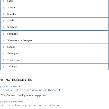
Santé
Sciences
Sexualité
Société
Solidarité
Spiritualité
Structures ecclésiastiques
Synode
Techniques
Témoignages
Théologie
NOTES RÉCENTES
jeudi 06
août 2026
10h22
De plus en plus de cardinaux ne maîtrisent plus...
D' InfoVaticana : Une Église sans langage : de...
jeudi 06
août 2026
10h08
Comment Amnesty s'est retournée contre la...