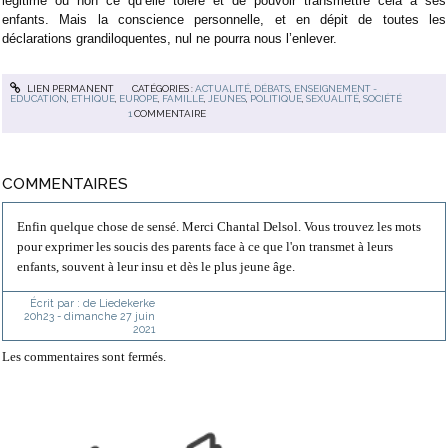
légitime ou non ce qu’elle tolère et de pouvoir transmettre cela à ses
enfants. Mais la conscience personnelle, et en dépit de toutes les
déclarations grandiloquentes, nul ne pourra nous l’enlever.
LIEN PERMANENT
CATÉGORIES :
ACTUALITÉ
,
DÉBATS
,
ENSEIGNEMENT -
EDUCATION
,
ETHIQUE
,
EUROPE
,
FAMILLE
,
JEUNES
,
POLITIQUE
,
SEXUALITÉ
,
SOCIÉTÉ
1
COMMENTAIRE
COMMENTAIRES
Enfin quelque chose de sensé. Merci Chantal Delsol. Vous trouvez les mots
pour exprimer les soucis des parents face à ce que l'on transmet à leurs
enfants, souvent à leur insu et dès le plus jeune âge.
Écrit par :
de Liedekerke
20h23
-
dimanche 27
juin
2021
Les commentaires sont fermés.