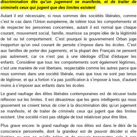
discrimination dès qu’un jugement se manifeste, et de traiter de
criminels ceux qui jugent que des limites existent
Autant il est nécessaire, si nous sommes des sociétés libérales, comme
c’est le cas dans l’Union européenne, de tolérer tous les comportements et
de respecter les personnes concernées, autant il est normal que chaque
courant, mouvement social, famille, nourrisse sa propre idée de la légitimité
de tel ou tel comportement. C’est pourquoi le gouvernement Orban juge
inopportun qu’un seul courant de pensée s’impose dans les écoles. C’est
aux familles de porter des jugements, et la plupart des Français ne pensent
pas autrement, car ce n’est pas à une idéologie d’État d’éduquer les
enfants. Considérer que tous les comportements sont également légitimes,
c’est une manière de voir libertaire, respectable comme les autres parce que
nous sommes dans une société libérale, mais que tous ne sont pas tenus
de légitimer, et qui a fortiori n’a pas justification à s’imposer à tous, d’autant
moins à s’imposer aux enfants dans les écoles.
Le grand naufrage des élites libérales contemporaines est de récuser toute
réflexion sur les limites. Il est désastreux que les gens intelligents qui nous
gouvernent se croient tenus de crier à la discrimination dès qu’un jugement
se manifeste, et de traiter de criminels ceux qui jugent que des limites
existent. Une société n’est pas obligée de tout relativiser pour être libre.
Plus grave encore: le grand naufrage de nos élites est dans le déni de la
conscience personnelle, dont la grandeur est de pouvoir décider si elle