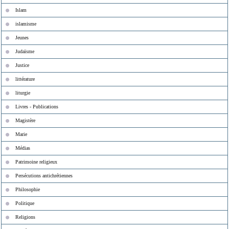
Islam
islamisme
Jeunes
Judaïsme
Justice
littérature
liturgie
Livres - Publications
Magistère
Marie
Médias
Patrimoine religieux
Persécutions antichrétiennes
Philosophie
Politique
Religions