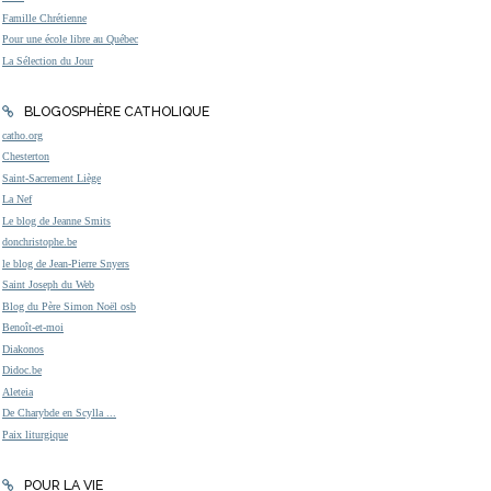
Famille Chrétienne
Pour une école libre au Québec
La Sélection du Jour
BLOGOSPHÈRE CATHOLIQUE
catho.org
Chesterton
Saint-Sacrement Liège
La Nef
Le blog de Jeanne Smits
donchristophe.be
le blog de Jean-Pierre Snyers
Saint Joseph du Web
Blog du Père Simon Noël osb
Benoît-et-moi
Diakonos
Didoc.be
Aleteia
De Charybde en Scylla ...
Paix liturgique
POUR LA VIE