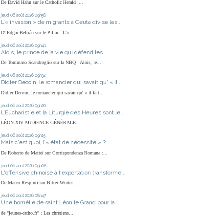
De David Hahn sur le Catholic Herald :...
jeudi 06
août 2026
09h58
L’« invasion » de migrants à Ceuta divise les...
D' Edgar Beltrán sur le Pillar : L’«...
jeudi 06
août 2026
09h41
Alois, le prince de la vie qui défend les...
De Tommaso Scandroglio sur la NBQ : Alois, le...
jeudi 06
août 2026
09h32
Didier Decoin, le romancier qui savait qu' « il...
Didier Decoin, le romancier qui savait qu' « il fait...
jeudi 06
août 2026
09h20
L’Eucharistie et la Liturgie des Heures sont le...
LÉON XIV AUDIENCE GÉNÉRALE...
jeudi 06
août 2026
09h15
Mais c'est quoi, l’« état de nécessité » ?
De Roberto de Mattei sur Corrispondenza Romana :...
jeudi 06
août 2026
09h08
L'offensive chinoise à l'exportation transforme...
De Marco Respinti sur Bitter Winter :...
jeudi 06
août 2026
08h47
Une homélie de saint Léon le Grand pour la...
de "jeunes-catho.fr" : Les chrétiens...