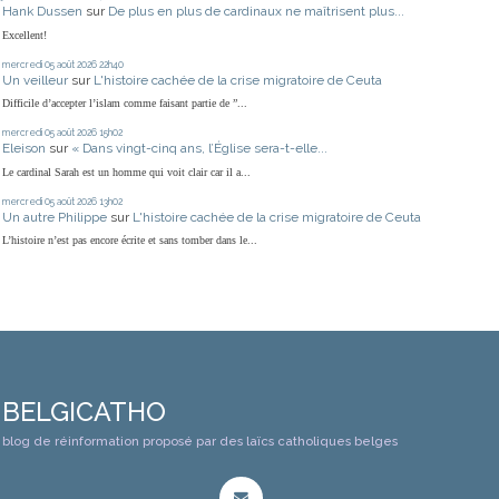
Hank Dussen
sur
De plus en plus de cardinaux ne maîtrisent plus...
Excellent!
mercredi 05
août 2026
22h40
Un veilleur
sur
L'histoire cachée de la crise migratoire de Ceuta
Difficile d’accepter l’islam comme faisant partie de ”...
mercredi 05
août 2026
15h02
Eleison
sur
« Dans vingt-cinq ans, l’Église sera-t-elle...
Le cardinal Sarah est un homme qui voit clair car il a...
mercredi 05
août 2026
13h02
Un autre Philippe
sur
L'histoire cachée de la crise migratoire de Ceuta
L’histoire n’est pas encore écrite et sans tomber dans le...
BELGICATHO
blog de réinformation proposé par des laïcs catholiques belges