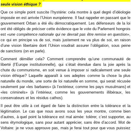
seule vision éthique ?
Que ce simple point suscite l’hystérie: cela montre à quel degré d’idéologie
imposée en est arrivée l’Union européenne. Il faut rappeler en passant que le
gouvernement Orban a été élu démocratiquement. Les défenseurs de la loi
ont été obligés de préciser cette évidence que le vote du Parlement hongrois
est
«une compétence nationale qui ne devrait pas être remise en question»
,
ce qui en principe va de soi, mais justement ne va plus de soi, en raison
d’une vision libertaire dont l’Union voudrait assurer l’obligation, sous peine
de sanctions (on en parle).
Comment démêler cela? Comment comprendre qu’une communauté de
liberté (l’Europe institutionnelle), qui s’était étendue dans la joie après la
chute du communisme, en soit venue à imposer si radicalement une seule
vision éthique? Laquelle apparaît à ses adeptes comme la chose la plus
naturelle du monde, une sorte de loi naturelle en somme, qui serait récusée
seulement par «les barbares» (à l’extérieur, comme les pays musulmans) et
«les criminels» (à l’intérieur, comme les gouvernements illibéraux, les
conservateurs et les résidus cathos).
Il peut être utile à cet égard de faire la distinction entre la tolérance et la
légitimation. Le cas que nous avons sous les yeux montre, comme bien
d’autres, à quel point la tolérance est mal aimée: tolérer, c’est supporter, au
sens étymologique, sans pour autant apprécier, sans être d’accord. Mot de
Voltaire: je ne vous approuve pas, mais je ferai tout pour que vous puissiez