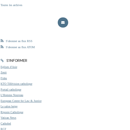
Toutes les archives
S'abonner au flux RSS
S'abonner au flux ATOM
S'INFORMER
Eglises d'Asie
Zenit
Fides
KTO Télévision catholique
Portail catholique
L'Homme Nouveau
European Centre for Law & Justice
Le salon beige
Riposte Catholique
Vatican News
Cathobel
RCF