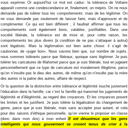
vous exprimer. Or aujourd’hui ce mot est caduc: la tolérance de Voltaire
apparaît comme une condescendance et, finalement, un mépris. On ne nous
demande pas de tolérer tous les comportements: mais de les légitimer. On
ne vous demande pas seulement de laisser faire, mais d’approuver et de
complimenter. Ce qui est bien différent ; il faudrait affirmer que tous les
comportements sont également bons, valables, justifiables. Dans une
société libérale, la tolérance est de mise et, pour cette raison, les
comportements les plus divers (à condition de ne pas s’attaquer à autrui)
sont légalisés. Mais la légitimation est bien autre chose: il s’agit de
cautionner, de «juger bon». Nous savons bien que, sur nombre de sujets,
nous sommes tolérants parce que libéraux, quoique sans légitimer. Je puis
tolérer les caricatures de Mahomet parce que je suis libérale, tout en jugeant
personnellement que ce type de caricature est moralement illégitime, parce
qu’on n’insulte pas le dieu des autres, de même qu’on n’insulte pas la mère
des autres ni la patrie des autres, affaire de respect.
Or la question de la distinction entre tolérance et légitimité touche justement
l’éducation dans la famille, car c’est la famille qui transmet les jugements de
légitimité et d’illégitimité, au regard des croyances. Et les croyances posent
les limites et les justifient. Je puis tolérer la légalisation du changement de
genre, parce que je suis libérale, mais sans accepter pour autant, et cela
pour des raisons d’éthique personnelle, qu’on vienne le proposer en classe
(donc dans mon dos) à mon enfant.
Il est désastreux que les gens
intelligents qui nous gouvernent se croient tenus de crier à la