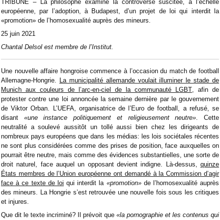
TRIBUNE – La philosophe examine la controverse suscitée, à l’échelle
européenne, par l’adoption, à Budapest, d’un projet de loi qui interdit la
«promotion» de l’homosexualité auprès des mineurs.
25 juin 2021
Chantal Delsol est membre de l’Institut.
Une nouvelle affaire hongroise commence à l’occasion du match de football
Allemagne-Hongrie.
La municipalité allemande voulait illuminer le stade de
Munich aux couleurs de l’arc-en-ciel de la communauté LGBT
, afin de
protester contre une loi annoncée la semaine dernière par le gouvernement
de Viktor Orban. L’UEFA, organisatrice de l’Euro de football, a refusé, se
disant
«une instance politiquement et religieusement neutre»
. Cette
neutralité a soulevé aussitôt un tollé aussi bien chez les dirigeants de
nombreux pays européens que dans les médias: les lois sociétales récentes
ne sont plus considérées comme des prises de position, face auxquelles on
pourrait être neutre, mais comme des évidences substantielles, une sorte de
droit naturel, face auquel un opposant devient indigne. Là-dessus,
quinze
États membres de l’Union européenne ont demandé à la Commission d’agir
face à ce texte de loi
qui interdit la
«promotion»
de l’homosexualité auprès
des mineurs. La Hongrie s’est retrouvée une nouvelle fois sous les critiques
et injures.
Que dit le texte incriminé? Il prévoit que
«la pornographie et les contenus qui