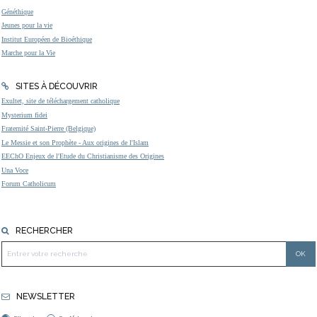
Généthique
Jeunes pour la vie
Institut Européen de Bioéthique
Marche pour la Vie
SITES À DÉCOUVRIR
Exultet, site de téléchargement catholique
Mysterium fidei
Fraternité Saint-Pierre (Belgique)
Le Messie et son Prophète - Aux origines de l'Islam
EEChO Enjeux de l'Etude du Christianisme des Origines
Una Voce
Forum Catholicum
RECHERCHER
NEWSLETTER