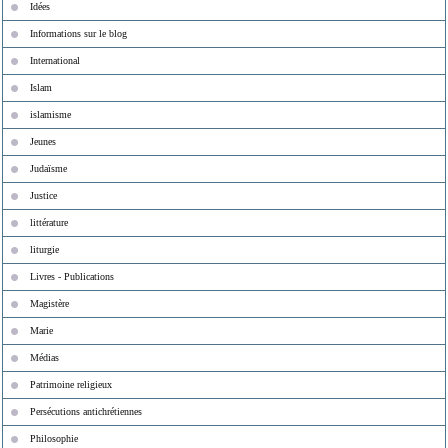
Idées
Informations sur le blog
International
Islam
islamisme
Jeunes
Judaïsme
Justice
littérature
liturgie
Livres - Publications
Magistère
Marie
Médias
Patrimoine religieux
Persécutions antichrétiennes
Philosophie