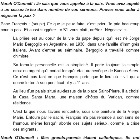
Norah O'Donnell : Je sais que vous appelez à la paix. Vous avez appelé
à un cessez-le-feu dans nombre de vos sermons. Pouvez-vous aider à
négocier la paix ?
Pape François : (soupir) Ce que je peux faire, c'est prier. Je prie beaucoup
pour la paix. Et aussi suggérer : « S'il vous plaît, arrêtez. Négociez. »
La prière est au cœur de la vie du pape depuis qu'il est né Jorge
Mario Bergoglio en Argentine, en 1936, dans une famille d'immigrés
italiens. Avant d'entrer au séminaire, Bergoglio a travaillé comme
chimiste.
Sa formule personnelle est la simplicité. Il porte toujours la simple
croix en argent qu'il portait lorsqu'il était archevêque de Buenos Aires.
Ce n'est pas tant ce que François porte que le lieu où il vit qui a
donné le ton à son pontificat, il y a 11 ans.
Au lieu d'un palais situé au-dessus de la place Saint-Pierre, il a choisi
la Casa Santa Marta, une maison d'hôtes du Vatican, comme
résidence.
C'est là que nous l'avons rencontré, sous une peinture de la Vierge
Marie. Entouré par le sacré, François n'a pas renoncé à son sens de
l'humour, même lorsqu'il aborde des sujets sérieux, comme la crise
des migrants.
Norah O'Donnell : Mes grands-parents étaient catholiques. Ils ont