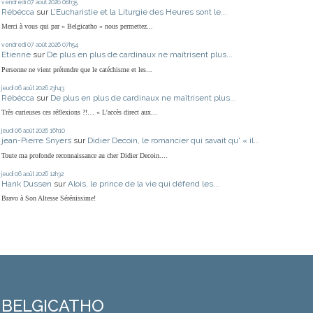
vendredi 07
août 2026
08h35
Rébécca
sur
L’Eucharistie et la Liturgie des Heures sont le...
Merci à vous qui par « Belgicatho » nous permettez...
vendredi 07
août 2026
07h54
Etienne
sur
De plus en plus de cardinaux ne maîtrisent plus...
Personne ne vient prétendre que le catéchisme et les...
jeudi 06
août 2026
23h43
Rébécca
sur
De plus en plus de cardinaux ne maîtrisent plus...
Très curieuses ces réflexions ?!… « L'accès direct aux...
jeudi 06
août 2026
16h10
jean-Pierre Snyers
sur
Didier Decoin, le romancier qui savait qu' « il...
Toute ma profonde reconnaissance au cher Didier Decoin....
jeudi 06
août 2026
12h32
Hank Dussen
sur
Alois, le prince de la vie qui défend les...
Bravo à Son Altesse Sérénissime!
BELGICATHO