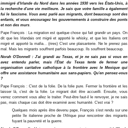
immigré d'Irlande du Nord dans les années 1930 vers les États-Unis, à
la recherche d'une vie meilleure. Je sais que votre famille a également
fui le fascisme. Vous avez parlé aux migrants, dont beaucoup sont des
enfants, et vous encouragez les gouvernements à construire des ponts
et non des murs
.
Pape François : La migration est quelque chose qui fait grandir un pays. On
dit que les Irlandais ont migré et apporté le whisky, et que les Italiens ont
migré et apporté la mafia... (rires) C'est une plaisanterie. Ne le prenez pas
mal. Mais les migrants souffrent parfois beaucoup. Ils souffrent beaucoup.
Norah O'Donnell : J'ai grandi au Texas, et je ne sais pas si vous en
avez entendu parler, mais l'État du Texas tente de fermer une
organisation caritative catholique à la frontière avec le Mexique qui
offre une assistance humanitaire aux sans-papiers. Qu'en pensez-vous
?
Pape François : C'est de la folie. De la folie pure. Fermer la frontière et les
laisser là, c'est de la folie. Le migrant doit être accueilli. Ensuite, vous
verrez comment vous allez le traiter. Peut-être faut-il le renvoyer, je ne sais
pas, mais chaque cas doit être examiné avec humanité. C'est vrai ?
Quelques mois après être devenu pape, François s'est rendu sur une
petite île italienne proche de l'Afrique pour rencontrer des migrants
fuyant la pauvreté et la guerre.