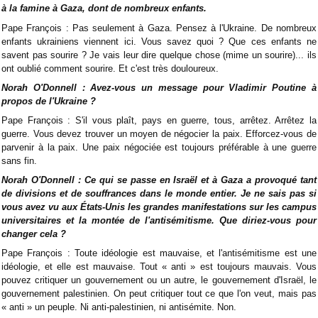
à la famine à Gaza, dont de nombreux enfants.
Pape François : Pas seulement à Gaza. Pensez à l'Ukraine. De nombreux
enfants ukrainiens viennent ici. Vous savez quoi ? Que ces enfants ne
savent pas sourire ? Je vais leur dire quelque chose (mime un sourire)... ils
ont oublié comment sourire. Et c'est très douloureux.
Norah O'Donnell : Avez-vous un message pour Vladimir Poutine à
propos de l'Ukraine ?
Pape François : S'il vous plaît, pays en guerre, tous, arrêtez. Arrêtez la
guerre. Vous devez trouver un moyen de négocier la paix. Efforcez-vous de
parvenir à la paix. Une paix négociée est toujours préférable à une guerre
sans fin.
Norah O'Donnell : Ce qui se passe en Israël et à Gaza a provoqué tant
de divisions et de souffrances dans le monde entier. Je ne sais pas si
vous avez vu aux États-Unis les grandes manifestations sur les campus
universitaires et la montée de l'antisémitisme. Que diriez-vous pour
changer cela ?
Pape François : Toute idéologie est mauvaise, et l'antisémitisme est une
idéologie, et elle est mauvaise. Tout « anti » est toujours mauvais. Vous
pouvez critiquer un gouvernement ou un autre, le gouvernement d'Israël, le
gouvernement palestinien. On peut critiquer tout ce que l'on veut, mais pas
« anti » un peuple. Ni anti-palestinien, ni antisémite. Non.