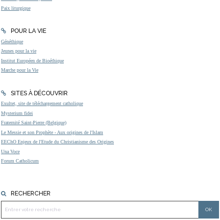
Paix liturgique
POUR LA VIE
Généthique
Jeunes pour la vie
Institut Européen de Bioéthique
Marche pour la Vie
SITES À DÉCOUVRIR
Exultet, site de téléchargement catholique
Mysterium fidei
Fraternité Saint-Pierre (Belgique)
Le Messie et son Prophète - Aux origines de l'Islam
EEChO Enjeux de l'Etude du Christianisme des Origines
Una Voce
Forum Catholicum
RECHERCHER