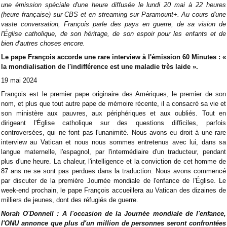
une émission spéciale d'une heure diffusée le lundi 20 mai à 22 heures
(heure française) sur CBS et en streaming sur Paramount+. Au cours d'une
vaste conversation, François parle des pays en guerre, de sa vision de
l'Église catholique, de son héritage, de son espoir pour les enfants et de
bien d'autres choses encore.
Le pape François accorde une rare interview à l'émission 60 Minutes : «
la mondialisation de l'indifférence est une maladie très laide ».
19 mai 2024
François est le premier pape originaire des Amériques, le premier de son
nom, et plus que tout autre pape de mémoire récente, il a consacré sa vie et
son ministère aux pauvres, aux périphériques et aux oubliés. Tout en
dirigeant l'Église catholique sur des questions difficiles, parfois
controversées, qui ne font pas l'unanimité. Nous avons eu droit à une rare
interview au Vatican et nous nous sommes entretenus avec lui, dans sa
langue maternelle, l'espagnol, par l'intermédiaire d'un traducteur, pendant
plus d'une heure. La chaleur, l'intelligence et la conviction de cet homme de
87 ans ne se sont pas perdues dans la traduction. Nous avons commencé
par discuter de la première Journée mondiale de l'enfance de l'Église. Le
week-end prochain, le pape François accueillera au Vatican des dizaines de
milliers de jeunes, dont des réfugiés de guerre.
Norah O'Donnell : A l'occasion de la Journée mondiale de l'enfance,
l'ONU annonce que plus d'un million de personnes seront confrontées