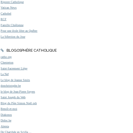
Riposte Catholique
Vatican News
Cathobel
RCF
Famille Chrétienne
Pour une école libre au Québec
La Sélection du Jour
BLOGOSPHÈRE CATHOLIQUE
catho.org
Chesterton
Saint-Sacrement Liège
La Nef
Le blog de Jeanne Smits
donchristophe.be
le blog de Jean-Pierre Snyers
Saint Joseph du Web
Blog du Père Simon Noël osb
Benoît-et-moi
Diakonos
Didoc.be
Aleteia
De Charybde en Scylla ...