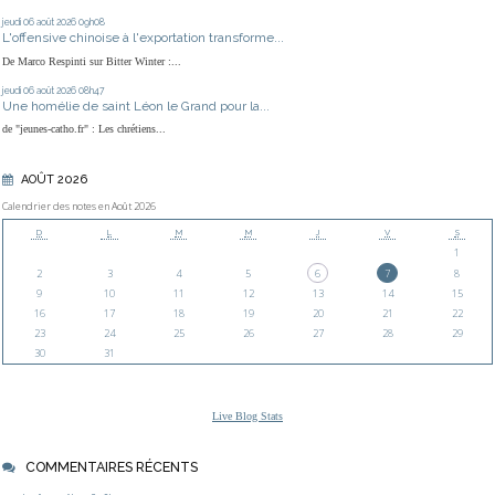
jeudi 06
août 2026
09h08
L'offensive chinoise à l'exportation transforme...
De Marco Respinti sur Bitter Winter :...
jeudi 06
août 2026
08h47
Une homélie de saint Léon le Grand pour la...
de "jeunes-catho.fr" : Les chrétiens...
AOÛT 2026
Calendrier des notes en Août 2026
D
L
M
M
J
V
S
1
2
3
4
5
6
7
8
9
10
11
12
13
14
15
16
17
18
19
20
21
22
23
24
25
26
27
28
29
30
31
Live Blog Stats
COMMENTAIRES RÉCENTS