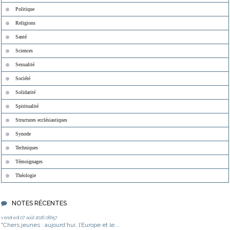
Politique
Religions
Santé
Sciences
Sexualité
Société
Solidarité
Spiritualité
Structures ecclésiastiques
Synode
Techniques
Témoignages
Théologie
NOTES RÉCENTES
vendredi 07
août 2026
08h57
"Chers jeunes : aujourd’hui, l’Europe et le...