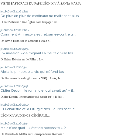
VISITE PASTORALE DU PAPE LÉON XIV À SANTA MARIA...
jeudi 06
août 2026
10h22
De plus en plus de cardinaux ne maîtrisent plus...
D' InfoVaticana : Une Église sans langage : de...
jeudi 06
août 2026
10h08
Comment Amnesty s'est retournée contre la...
De David Hahn sur le Catholic Herald :...
jeudi 06
août 2026
09h58
L’« invasion » de migrants à Ceuta divise les...
D' Edgar Beltrán sur le Pillar : L’«...
jeudi 06
août 2026
09h41
Alois, le prince de la vie qui défend les...
De Tommaso Scandroglio sur la NBQ : Alois, le...
jeudi 06
août 2026
09h32
Didier Decoin, le romancier qui savait qu' « il...
Didier Decoin, le romancier qui savait qu' « il fait...
jeudi 06
août 2026
09h20
L’Eucharistie et la Liturgie des Heures sont le...
LÉON XIV AUDIENCE GÉNÉRALE...
jeudi 06
août 2026
09h15
Mais c'est quoi, l’« état de nécessité » ?
De Roberto de Mattei sur Corrispondenza Romana :...