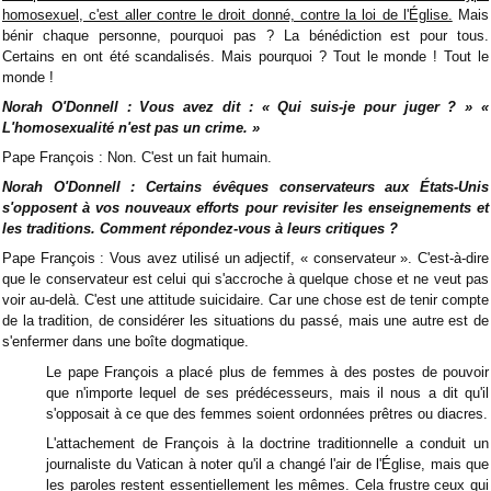
homosexuel, c'est aller contre le droit donné, contre la loi de l'Église.
Mais
bénir chaque personne, pourquoi pas ? La bénédiction est pour tous.
Certains en ont été scandalisés. Mais pourquoi ? Tout le monde ! Tout le
monde !
Norah O'Donnell : Vous avez dit : « Qui suis-je pour juger ? » «
L'homosexualité n'est pas un crime. »
Pape François : Non. C'est un fait humain.
Norah O'Donnell : Certains évêques conservateurs aux États-Unis
s'opposent à vos nouveaux efforts pour revisiter les enseignements et
les traditions. Comment répondez-vous à leurs critiques ?
Pape François : Vous avez utilisé un adjectif, « conservateur ». C'est-à-dire
que le conservateur est celui qui s'accroche à quelque chose et ne veut pas
voir au-delà. C'est une attitude suicidaire. Car une chose est de tenir compte
de la tradition, de considérer les situations du passé, mais une autre est de
s'enfermer dans une boîte dogmatique.
Le pape François a placé plus de femmes à des postes de pouvoir
que n'importe lequel de ses prédécesseurs, mais il nous a dit qu'il
s'opposait à ce que des femmes soient ordonnées prêtres ou diacres.
L'attachement de François à la doctrine traditionnelle a conduit un
journaliste du Vatican à noter qu'il a changé l'air de l'Église, mais que
les paroles restent essentiellement les mêmes. Cela frustre ceux qui