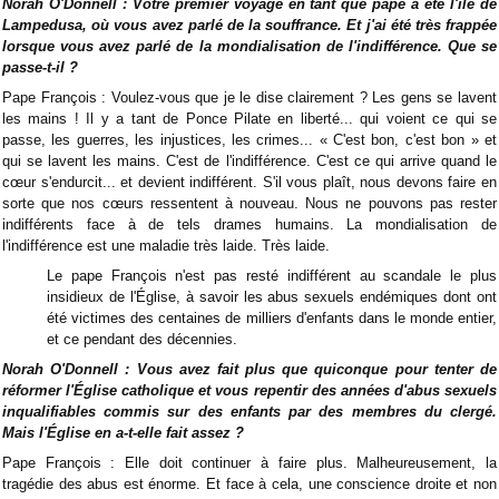
Norah O'Donnell : Votre premier voyage en tant que pape a été l'île de
Lampedusa, où vous avez parlé de la souffrance. Et j'ai été très frappée
lorsque vous avez parlé de la mondialisation de l'indifférence. Que se
passe-t-il ?
Pape François : Voulez-vous que je le dise clairement ? Les gens se lavent
les mains ! Il y a tant de Ponce Pilate en liberté... qui voient ce qui se
passe, les guerres, les injustices, les crimes... « C'est bon, c'est bon » et
qui se lavent les mains. C'est de l'indifférence. C'est ce qui arrive quand le
cœur s'endurcit... et devient indifférent. S'il vous plaît, nous devons faire en
sorte que nos cœurs ressentent à nouveau. Nous ne pouvons pas rester
indifférents face à de tels drames humains. La mondialisation de
l'indifférence est une maladie très laide. Très laide.
Le pape François n'est pas resté indifférent au scandale le plus
insidieux de l'Église, à savoir les abus sexuels endémiques dont ont
été victimes des centaines de milliers d'enfants dans le monde entier,
et ce pendant des décennies.
Norah O'Donnell : Vous avez fait plus que quiconque pour tenter de
réformer l'Église catholique et vous repentir des années d'abus sexuels
inqualifiables commis sur des enfants par des membres du clergé.
Mais l'Église en a-t-elle fait assez ?
Pape François : Elle doit continuer à faire plus. Malheureusement, la
tragédie des abus est énorme. Et face à cela, une conscience droite et non