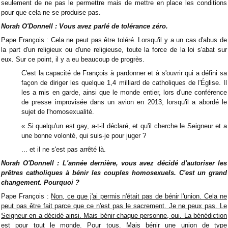
seulement de ne pas le permettre mais de mettre en place les conditions
pour que cela ne se produise pas.
Norah O'Donnell : Vous avez parlé de tolérance zéro.
Pape François : Cela ne peut pas être toléré. Lorsqu'il y a un cas d'abus de
la part d'un religieux ou d'une religieuse, toute la force de la loi s'abat sur
eux. Sur ce point, il y a eu beaucoup de progrès.
C'est la capacité de François à pardonner et à s'ouvrir qui a défini sa
façon de diriger les quelque 1,4 milliard de catholiques de l'Église. Il
les a mis en garde, ainsi que le monde entier, lors d'une conférence
de presse improvisée dans un avion en 2013, lorsqu'il a abordé le
sujet de l'homosexualité.
« Si quelqu'un est gay, a-t-il déclaré, et qu'il cherche le Seigneur et a
une bonne volonté, qui suis-je pour juger ?
... et il ne s'est pas arrêté là.
Norah O'Donnell : L'année dernière, vous avez décidé d'autoriser les
prêtres catholiques à bénir les couples homosexuels. C'est un grand
changement. Pourquoi ?
Pape François :
Non, ce que j'ai permis n'était pas de bénir l'union. Cela ne
peut pas être fait parce que ce n'est pas le sacrement. Je ne peux pas. Le
Seigneur en a décidé ainsi. Mais bénir chaque personne, oui. La bénédiction
est pour tout le monde. Pour tous. Mais bénir une union de type