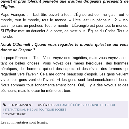
ouvert et plus tolérant peut-être que d'autres dirigeants précédents de
l'Église.
Pape François : Il faut être ouvert à tout. L'Église est comme ça : Tout le
monde, tout le monde, tout le monde. « Untel est un pécheur... ? » Moi
aussi, je suis un pécheur. Tout le monde ! L'Évangile est pour tout le monde.
Si l'Église met un douanier à la porte, ce n'est plus l'Église du Christ. Tout le
monde.
Norah O'Donnell : Quand vous regardez le monde, qu'est-ce qui vous
donne de l'espoir ?
Le pape François : Tout. Vous voyez des tragédies, mais vous voyez aussi
tant de belles choses. Vous voyez des mères héroïques, des hommes
héroïques, des hommes qui ont des espoirs et des rêves, des femmes qui
regardent vers l'avenir. Cela me donne beaucoup d'espoir. Les gens veulent
vivre. Les gens vont de l'avant. Et les gens sont fondamentalement bons.
Nous sommes tous fondamentalement bons. Oui, il y a des voyous et des
pécheurs, mais le cœur lui-même est bon.
LIEN PERMANENT
CATÉGORIES :
ACTUALITÉ
,
DÉBATS
,
DOCTRINE
,
EGLISE
,
FOI
,
INTERNATIONAL
,
MÉDIAS
,
POLITIQUE
,
SOCIÉTÉ
0
COMMENTAIRE
Les commentaires sont fermés.