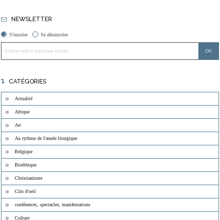
NEWSLETTER
S'inscrire
Se désinscrire
CATÉGORIES
Actualité
Afrique
Art
Au rythme de l'année liturgique
Belgique
Bioéthique
Christianisme
Clin d'oeil
conférences, spectacles, manifestations
Culture