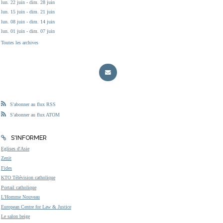
lun. 22 juin - dim. 28 juin
lun. 15 juin - dim. 21 juin
lun. 08 juin - dim. 14 juin
lun. 01 juin - dim. 07 juin
Toutes les archives
S'abonner au flux RSS
S'abonner au flux ATOM
S'INFORMER
Eglises d'Asie
Zenit
Fides
KTO Télévision catholique
Portail catholique
L'Homme Nouveau
European Centre for Law & Justice
Le salon beige