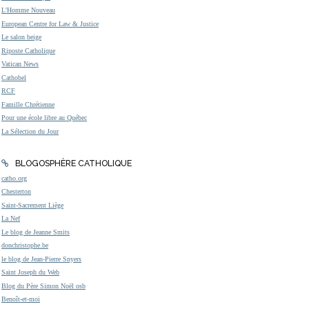
L'Homme Nouveau
European Centre for Law & Justice
Le salon beige
Riposte Catholique
Vatican News
Cathobel
RCF
Famille Chrétienne
Pour une école libre au Québec
La Sélection du Jour
BLOGOSPHÈRE CATHOLIQUE
catho.org
Chesterton
Saint-Sacrement Liège
La Nef
Le blog de Jeanne Smits
donchristophe.be
le blog de Jean-Pierre Snyers
Saint Joseph du Web
Blog du Père Simon Noël osb
Benoît-et-moi