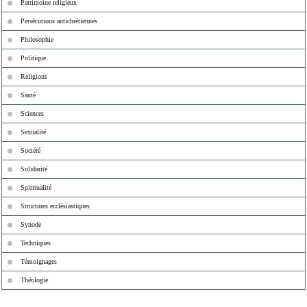
Patrimoine religieux
Persécutions antichrétiennes
Philosophie
Politique
Religions
Santé
Sciences
Sexualité
Société
Solidarité
Spiritualité
Structures ecclésiastiques
Synode
Techniques
Témoignages
Théologie