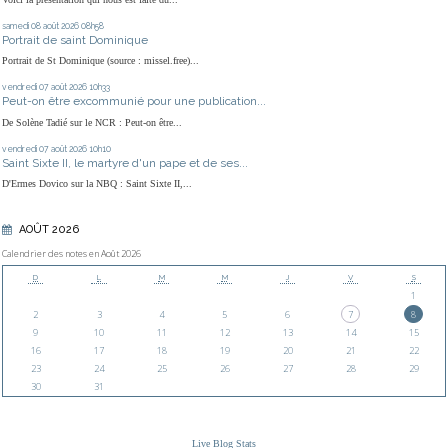
samedi 08
août 2026
08h58
Portrait de saint Dominique
Portrait de St Dominique (source : missel.free)...
vendredi 07
août 2026
10h33
Peut-on être excommunié pour une publication...
De Solène Tadié sur le NCR : Peut-on être...
vendredi 07
août 2026
10h10
Saint Sixte II, le martyre d'un pape et de ses...
D'Ermes Dovico sur la NBQ : Saint Sixte II,...
AOÛT 2026
Calendrier des notes en Août 2026
D
L
M
M
J
V
S
1
2
3
4
5
6
7
8
9
10
11
12
13
14
15
16
17
18
19
20
21
22
23
24
25
26
27
28
29
30
31
Live Blog Stats