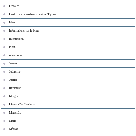
Histoire
Hostilité au christianisme et à l'Eglise
Idées
Informations sur le blog
International
Islam
islamisme
Jeunes
Judaïsme
Justice
littérature
liturgie
Livres - Publications
Magistère
Marie
Médias