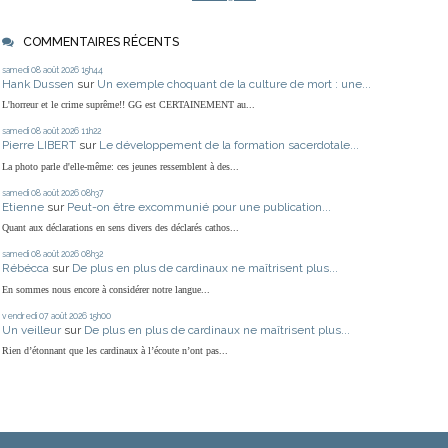
COMMENTAIRES RÉCENTS
samedi 08
août 2026
15h44
Hank Dussen
sur
Un exemple choquant de la culture de mort : une...
L'horreur et le crime suprême!! GG est CERTAINEMENT au...
samedi 08
août 2026
11h22
Pierre LIBERT
sur
Le développement de la formation sacerdotale...
La photo parle d'elle-même: ces jeunes ressemblent à des...
samedi 08
août 2026
08h37
Etienne
sur
Peut-on être excommunié pour une publication...
Quant aux déclarations en sens divers des déclarés cathos...
samedi 08
août 2026
08h32
Rébécca
sur
De plus en plus de cardinaux ne maîtrisent plus...
En sommes nous encore à considérer notre langue...
vendredi 07
août 2026
15h00
Un veilleur
sur
De plus en plus de cardinaux ne maîtrisent plus...
Rien d’étonnant que les cardinaux à l’écoute n’ont pas...