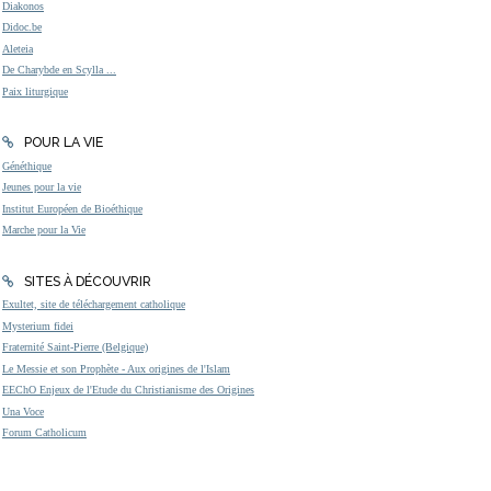
Diakonos
Didoc.be
Aleteia
De Charybde en Scylla ...
Paix liturgique
POUR LA VIE
Généthique
Jeunes pour la vie
Institut Européen de Bioéthique
Marche pour la Vie
SITES À DÉCOUVRIR
Exultet, site de téléchargement catholique
Mysterium fidei
Fraternité Saint-Pierre (Belgique)
Le Messie et son Prophète - Aux origines de l'Islam
EEChO Enjeux de l'Etude du Christianisme des Origines
Una Voce
Forum Catholicum