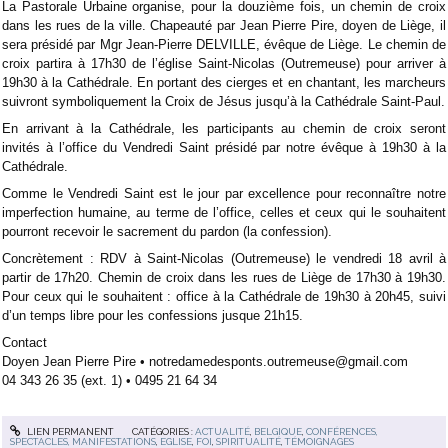
La Pastorale Urbaine organise, pour la douzième fois, un chemin de
croix
dans les rues de la ville. Chapeauté par Jean Pierre Pire, doyen de Liège, il
sera présidé par Mgr Jean-Pierre
DELVILLE, évêque de Liège. Le chemin de
croix partira à 17h30 de l’église Saint-Nicolas (Outremeuse) pour
arriver à
19h30 à la Cathédrale. En portant des cierges et en chantant, les marcheurs
suivront symboliquement
la Croix de Jésus jusqu’à la Cathédrale Saint-Paul.
En arrivant à la Cathédrale, les participants au chemin de croix seront
invités à l’office du Vendredi Saint présidé
par notre évêque à 19h30 à la
Cathédrale.
Comme le Vendredi Saint est le jour par excellence pour reconnaître
notre
imperfection humaine, au terme de l’office, celles et ceux qui le souhaitent
pourront recevoir le
sacrement du pardon (la confession).
Concrètement : RDV à Saint-Nicolas (Outremeuse) le vendredi 18 avril à
partir de 17h20. Chemin de croix dans
les rues de Liège de 17h30 à 19h30.
Pour ceux qui le souhaitent : office à la Cathédrale de 19h30 à 20h45, suivi
d’un temps libre pour les confessions jusque 21h15.
Contact
Doyen Jean Pierre Pire • notredamedesponts.outremeuse@gmail.com
04 343 26 35 (ext. 1) • 0495 21 64 34
LIEN PERMANENT
CATÉGORIES :
ACTUALITÉ
,
BELGIQUE
,
CONFÉRENCES,
SPECTACLES, MANIFESTATIONS
,
EGLISE
,
FOI
,
SPIRITUALITÉ
,
TÉMOIGNAGES