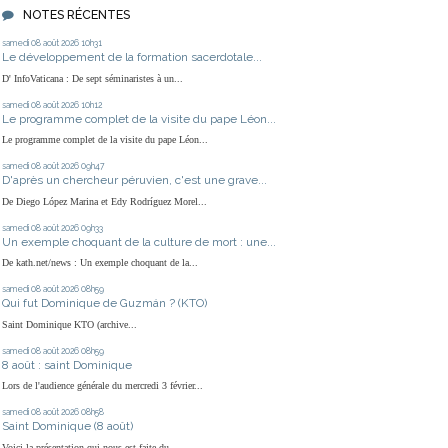
NOTES RÉCENTES
samedi 08
août 2026
10h31
Le développement de la formation sacerdotale...
D' InfoVaticana : De sept séminaristes à un...
samedi 08
août 2026
10h12
Le programme complet de la visite du pape Léon...
Le programme complet de la visite du pape Léon...
samedi 08
août 2026
09h47
D'après un chercheur péruvien, c'est une grave...
De Diego López Marina et Edy Rodríguez Morel...
samedi 08
août 2026
09h33
Un exemple choquant de la culture de mort : une...
De kath.net/news : Un exemple choquant de la...
samedi 08
août 2026
08h59
Qui fut Dominique de Guzmán ? (KTO)
Saint Dominique KTO (archive...
samedi 08
août 2026
08h59
8 août : saint Dominique
Lors de l'audience générale du mercredi 3 février...
samedi 08
août 2026
08h58
Saint Dominique (8 août)
Voici la présentation qui nous est faite du...