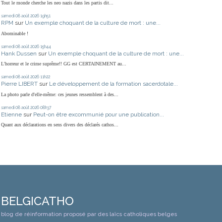
Tout le monde cherche les neo nazis dans les partis dit...
samedi 08
août 2026
19h51
RPM
sur
Un exemple choquant de la culture de mort : une...
Abominable !
samedi 08
août 2026
15h44
Hank Dussen
sur
Un exemple choquant de la culture de mort : une...
L'horreur et le crime suprême!! GG est CERTAINEMENT au...
samedi 08
août 2026
11h22
Pierre LIBERT
sur
Le développement de la formation sacerdotale...
La photo parle d'elle-même: ces jeunes ressemblent à des...
samedi 08
août 2026
08h37
Etienne
sur
Peut-on être excommunié pour une publication...
Quant aux déclarations en sens divers des déclarés cathos...
BELGICATHO
blog de réinformation proposé par des laïcs catholiques belges