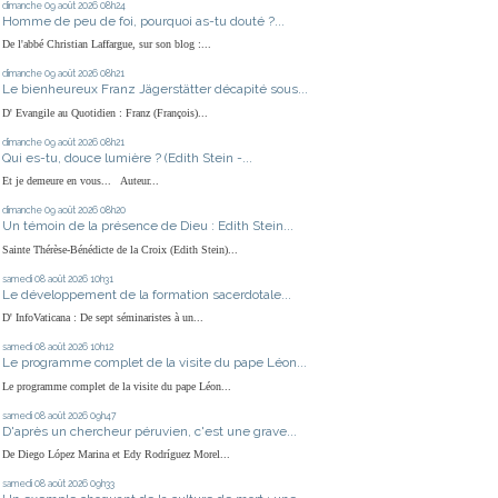
dimanche 09
août 2026
08h24
Homme de peu de foi, pourquoi as-tu douté ?...
De l'abbé Christian Laffargue, sur son blog :...
dimanche 09
août 2026
08h21
Le bienheureux Franz Jägerstätter décapité sous...
D' Evangile au Quotidien : Franz (François)...
dimanche 09
août 2026
08h21
Qui es-tu, douce lumière ? (Edith Stein -...
Et je demeure en vous... Auteur...
dimanche 09
août 2026
08h20
Un témoin de la présence de Dieu : Edith Stein...
Sainte Thérèse-Bénédicte de la Croix (Edith Stein)...
samedi 08
août 2026
10h31
Le développement de la formation sacerdotale...
D' InfoVaticana : De sept séminaristes à un...
samedi 08
août 2026
10h12
Le programme complet de la visite du pape Léon...
Le programme complet de la visite du pape Léon...
samedi 08
août 2026
09h47
D'après un chercheur péruvien, c'est une grave...
De Diego López Marina et Edy Rodríguez Morel...
samedi 08
août 2026
09h33