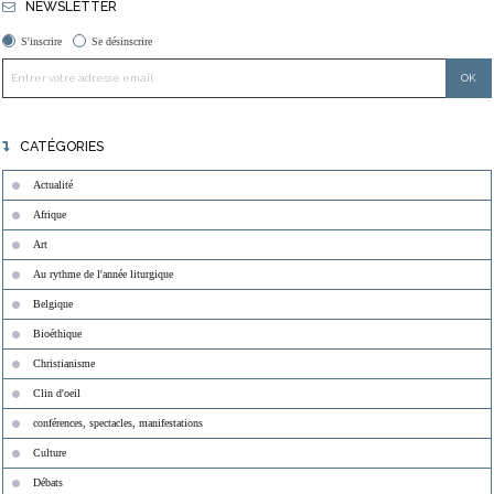
NEWSLETTER
S'inscrire
Se désinscrire
CATÉGORIES
Actualité
Afrique
Art
Au rythme de l'année liturgique
Belgique
Bioéthique
Christianisme
Clin d'oeil
conférences, spectacles, manifestations
Culture
Débats