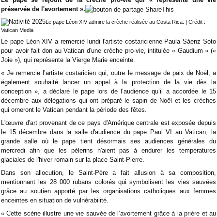
préservée de l'avortement ».
Le pape Léon XIV admire la crèche réalisée au Costa Rica. | Crédit :
Vatican Media
Le pape Léon XIV a remercié lundi l'artiste costaricienne Paula Sáenz Soto
pour avoir fait don au Vatican d'une crèche pro-vie, intitulée
« Gaudium » («
Joie »), qui représente la Vierge Marie enceinte.
« Je remercie l’artiste costaricien qui, outre le message de paix de Noël, a
également souhaité lancer un appel à la protection de la vie dès la
conception », a déclaré le pape lors de l’audience qu’il a accordée le 15
décembre aux délégations qui ont préparé le sapin de Noël et les crèches
qui orneront le Vatican pendant la période des fêtes.
L'œuvre d'art provenant de ce pays d'Amérique centrale est exposée depuis
le 15 décembre dans la salle d'audience du pape Paul VI au Vatican, la
grande salle où le pape tient désormais ses audiences générales du
mercredi afin que les pèlerins n'aient pas à endurer les températures
glaciales de l'hiver romain sur la place Saint-Pierre.
Dans son allocution, le Saint-Père a fait allusion à sa composition,
mentionnant les 28 000 rubans colorés qui symbolisent les vies sauvées
grâce au soutien apporté par les organisations catholiques aux femmes
enceintes en situation de vulnérabilité.
« Cette scène illustre une vie sauvée de l’avortement grâce à la prière et au