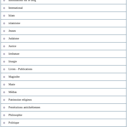
Informations sur le blog
International
Islam
islamisme
Jeunes
Judaïsme
Justice
littérature
liturgie
Livres - Publications
Magistère
Marie
Médias
Patrimoine religieux
Persécutions antichrétiennes
Philosophie
Politique