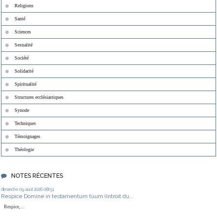
Religions
Santé
Sciences
Sexualité
Société
Solidarité
Spiritualité
Structures ecclésiastiques
Synode
Techniques
Témoignages
Théologie
NOTES RÉCENTES
dimanche 09
août 2026
08h31
Respice Domine in testamentum tuum (Introit du...
Respice,...