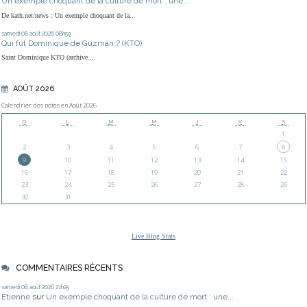
Un exemple choquant de la culture de mort : une...
De kath.net/news : Un exemple choquant de la...
samedi 08
août 2026
08h59
Qui fut Dominique de Guzmán ? (KTO)
Saint Dominique KTO (archive...
AOÛT 2026
Calendrier des notes en Août 2026
D
L
M
M
J
V
S
1
2
3
4
5
6
7
8
9
10
11
12
13
14
15
16
17
18
19
20
21
22
23
24
25
26
27
28
29
30
31
Live Blog Stats
COMMENTAIRES RÉCENTS
samedi 08
août 2026
21h25
Etienne
sur
Un exemple choquant de la culture de mort : une...