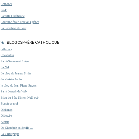
Cathobel
RCF
Famille Chrétienne
Pour une école libre au Québec
La Sélection du Jour
BLOGOSPHÈRE CATHOLIQUE
catho.org
Chesterton
Saint-Sacrement Liège
La Nef
Le blog de Jeanne Smits
donchristophe.be
le blog de Jean-Pierre Snyers
Saint Joseph du Web
Blog du Père Simon Noël osb
Benoît-et-moi
Diakonos
Didoc.be
Aleteia
De Charybde en Scylla ...
Paix liturgique