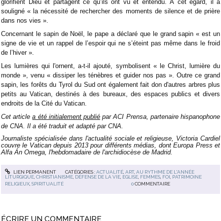
glorifient Dieu et partagent ce qu’ils ont vu et entendu. À cet égard, il a
souligné « la nécessité de rechercher des moments de silence et de prière
dans nos vies ».
Concernant le sapin de Noël, le pape a déclaré que le grand sapin « est un
signe de vie et un rappel de l’espoir qui ne s’éteint pas même dans le froid
de l’hiver ».
Les lumières qui l'ornent, a-t-il ajouté, symbolisent « le Christ, lumière du
monde », venu « dissiper les ténèbres et guider nos pas ». Outre ce grand
sapin, les forêts du Tyrol du Sud ont également fait don d'autres arbres plus
petits au Vatican, destinés à des bureaux, des espaces publics et divers
endroits de la Cité du Vatican.
Cet article
a été initialement publié
par ACI Prensa, partenaire hispanophone
de CNA. Il a été traduit et adapté par CNA.
Journaliste spécialisée dans l'actualité sociale et religieuse, Victoria Cardiel
couvre le Vatican depuis 2013 pour différents médias, dont Europa Press et
Alfa Án Omega, l'hebdomadaire de l'archidiocèse de Madrid.
LIEN PERMANENT
CATÉGORIES :
ACTUALITÉ
,
ART
,
AU RYTHME DE L'ANNÉE
LITURGIQUE
,
CHRISTIANISME
,
DÉFENSE DE LA VIE
,
EGLISE
,
FEMMES
,
FOI
,
PATRIMOINE
RELIGIEUX
,
SPIRITUALITÉ
0
COMMENTAIRE
ÉCRIRE UN COMMENTAIRE