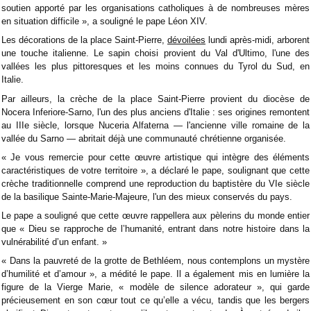
soutien apporté par les organisations catholiques à de nombreuses mères
en situation difficile », a souligné le pape Léon XIV.
Les décorations de la place Saint-Pierre,
dévoilées
lundi après-midi, arborent
une touche italienne. Le sapin choisi provient du Val d'Ultimo, l'une des
vallées les plus pittoresques et les moins connues du Tyrol du Sud, en
Italie.
Par ailleurs, la crèche de la place Saint-Pierre provient du diocèse de
Nocera Inferiore-Sarno, l'un des plus anciens d'Italie : ses origines remontent
au IIIe siècle, lorsque Nuceria Alfaterna — l'ancienne ville romaine de la
vallée du Sarno — abritait déjà une communauté chrétienne organisée.
« Je vous remercie pour cette œuvre artistique qui intègre des éléments
caractéristiques de votre territoire », a déclaré le pape, soulignant que cette
crèche traditionnelle comprend une reproduction du baptistère du VIe siècle
de la basilique Sainte-Marie-Majeure, l'un des mieux conservés du pays.
Le pape a souligné que cette œuvre rappellera aux pèlerins du monde entier
que « Dieu se rapproche de l’humanité, entrant dans notre histoire dans la
vulnérabilité d’un enfant. »
« Dans la pauvreté de la grotte de Bethléem, nous contemplons un mystère
d’humilité et d’amour », a médité le pape. Il a également mis en lumière la
figure de la Vierge Marie, « modèle de silence adorateur », qui garde
précieusement en son cœur tout ce qu’elle a vécu, tandis que les bergers