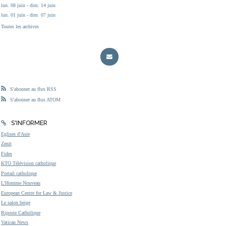
lun. 08 juin - dim. 14 juin
lun. 01 juin - dim. 07 juin
Toutes les archives
S'abonner au flux RSS
S'abonner au flux ATOM
S'INFORMER
Eglises d'Asie
Zenit
Fides
KTO Télévision catholique
Portail catholique
L'Homme Nouveau
European Centre for Law & Justice
Le salon beige
Riposte Catholique
Vatican News