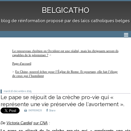
BELGICATHO
blog de réinformation proposé par des laïcs catholiques belges
Le renouveau chrétien en Occident est une réalité, mais les dirigeants seront-ils
capables de le pérenniser ?
Page d'accueil
En Chine, nouvel échec pour l’Église de Rome. Et pourtant, elle fait l’éloge
de ceux qui l’humilient
mardi 16
décembre 2025
Le pape se réjouit de la crèche pro-vie qui «
représente une vie préservée de l'avortement ».
IMPRIMER
Share
De
Victoria Cardiel
sur CNA
:
Le pape se réjouit de la crèche pro-vie qui « représente une vie