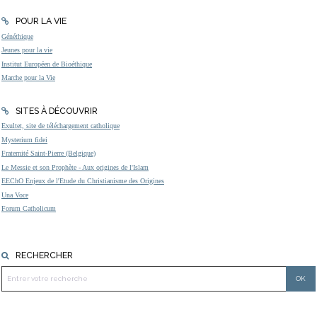
POUR LA VIE
Généthique
Jeunes pour la vie
Institut Européen de Bioéthique
Marche pour la Vie
SITES À DÉCOUVRIR
Exultet, site de téléchargement catholique
Mysterium fidei
Fraternité Saint-Pierre (Belgique)
Le Messie et son Prophète - Aux origines de l'Islam
EEChO Enjeux de l'Etude du Christianisme des Origines
Una Voce
Forum Catholicum
RECHERCHER