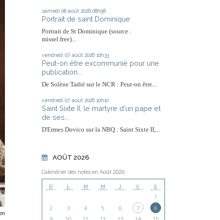
samedi 08
août 2026
08h58
Portrait de saint Dominique
Portrait de St Dominique (source :
missel.free)...
vendredi 07
août 2026
10h33
Peut-on être excommunié pour une
publication...
De Solène Tadié sur le NCR : Peut-on être...
vendredi 07
août 2026
10h10
Saint Sixte II, le martyre d'un pape et
de ses...
D'Ermes Dovico sur la NBQ : Saint Sixte II,...
AOÛT 2026
Calendrier des notes en Août 2026
D
L
M
M
J
V
S
1
2
3
4
5
6
7
8
en
9
10
11
12
13
14
15