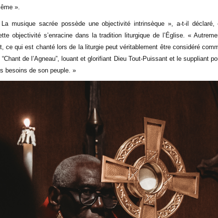
ême ».
 La musique sacrée possède une objectivité intrinsèque », a-t-il déclaré, 
ette objectivité s’enracine dans la tradition liturgique de l’Église. « Autreme
it, ce qui est chanté lors de la liturgie peut véritablement être considéré com
e “Chant de l’Agneau”, louant et glorifiant Dieu Tout-Puissant et le suppliant po
es besoins de son peuple. »