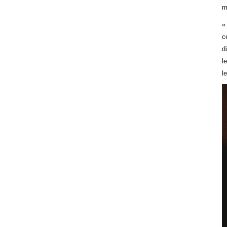
m
«
c
d
l
l