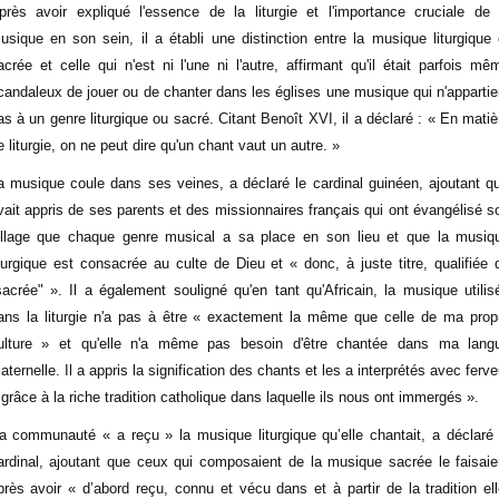
près avoir expliqué l'essence de la liturgie et l'importance cruciale de 
usique en son sein, il a établi une distinction entre la musique liturgique 
acrée et celle qui n'est ni l'une ni l'autre, affirmant qu'il était parfois mê
candaleux de jouer ou de chanter dans les églises une musique qui n'appartie
as à un genre liturgique ou sacré. Citant Benoît XVI, il a déclaré : « En matiè
e liturgie, on ne peut dire qu'un chant vaut un autre. »
a musique coule dans ses veines, a déclaré le cardinal guinéen, ajoutant qu'
vait appris de ses parents et des missionnaires français qui ont évangélisé s
illage que chaque genre musical a sa place en son lieu et que la musiq
iturgique est consacrée au culte de Dieu et « donc, à juste titre, qualifiée 
sacrée" ». Il a également souligné qu'en tant qu'Africain, la musique utilis
ans la liturgie n'a pas à être « exactement la même que celle de ma prop
ulture » ​​et qu'elle n'a même pas besoin d'être chantée dans ma lang
aternelle. Il a appris la signification des chants et les a interprétés avec ferve
 grâce à la riche tradition catholique dans laquelle ils nous ont immergés ».
a communauté « a reçu » la musique liturgique qu’elle chantait, a déclaré 
ardinal, ajoutant que ceux qui composaient de la musique sacrée le faisaie
près avoir « d’abord reçu, connu et vécu dans et à partir de la tradition ell