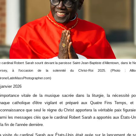
 cardinal Robert Sarah sourit devant la paroisse Saint-Jean-Baptiste d'Allentown, dans le 
ersey, à l'occasion de la solennité du Christ-Roi 2025. (Photo : Allis
irone/LatinMassPhotographer.com)
 janvier 2026
'importance vitale de la musique sacrée dans la liturgie, la nécessité po
haque catholique d'être vigilant et préparé aux Quatre Fins Temps, et 
econnaissance que seul le règne du Christ apportera la véritable paix figuraie
armi les messages clés que le cardinal Robert Sarah a apportés aux États-Un
 la fin de l'année dernière.
a visite du cardinal Sarah aux États-Unis était axée sur le lancement de s