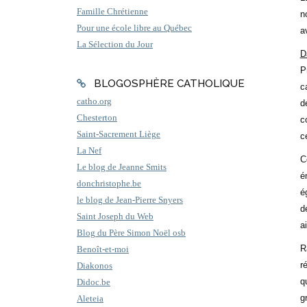
Famille Chrétienne
n
Pour une école libre au Québec
a
La Sélection du Jour
D
P
BLOGOSPHÈRE CATHOLIQUE
c
catho.org
d
Chesterton
c
Saint-Sacrement Liège
c
La Nef
C
Le blog de Jeanne Smits
é
donchristophe.be
é
le blog de Jean-Pierre Snyers
d
Saint Joseph du Web
a
Blog du Père Simon Noël osb
R
Benoît-et-moi
r
Diakonos
q
Didoc.be
g
Aleteia