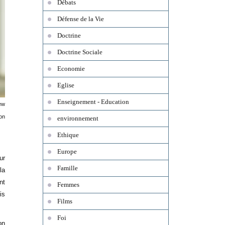
Débats
Défense de la Vie
Doctrine
Doctrine Sociale
Economie
Eglise
Enseignement - Education
New
on
environnement
Ethique
Europe
ur
Famille
la
nt
Femmes
is
Films
Foi
on