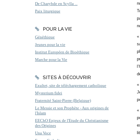
n
De Charybde en Scylla ...
T
Paix liturgique
p
n
POUR LA VIE
«
Généthique
s
Jeunes pour la vie
p
Institut Européen de Bioéthique
p
Marche pour la Vie
l
d
SITES À DÉCOUVRIR
«
Exultet, site de téléchargement catholique
J
Mysterium fidei
p
Fraternité Saint-Pierre (Belgique)
Le Messie et son Prophète - Aux origines de
«
l'Islam
p
EEChO Enjeux de l'Etude du Christianisme
e
des Origines
l
Una Voce