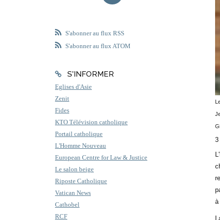
S'abonner au flux RSS
S'abonner au flux ATOM
S'INFORMER
Eglises d'Asie
Zenit
Le
Fides
J
KTO Télévision catholique
G
Portail catholique
3
L'Homme Nouveau
L
European Centre for Law & Justice
c
Le salon beige
r
Riposte Catholique
p
Vatican News
à
Cathobel
RCF
L