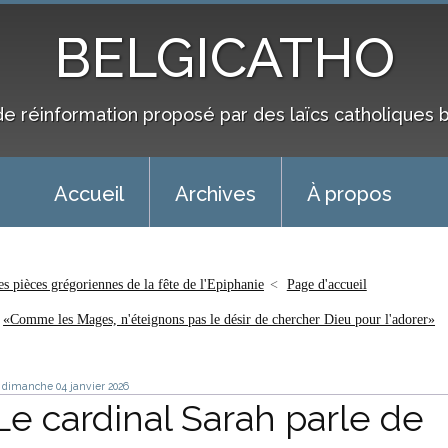
BELGICATHO
de réinformation proposé par des laïcs catholiques 
Accueil
Archives
À propos
es pièces grégoriennes de la fête de l'Epiphanie
Page d'accueil
«Comme les Mages, n'éteignons pas le désir de chercher Dieu pour l'adorer»
dimanche 04
janvier 2026
Le cardinal Sarah parle de