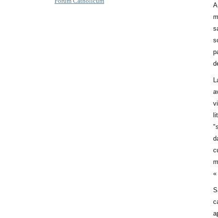
Forum Catholicum
A
m
s
s
p
d
L
a
v
l
"
d
c
m
«
S
c
a