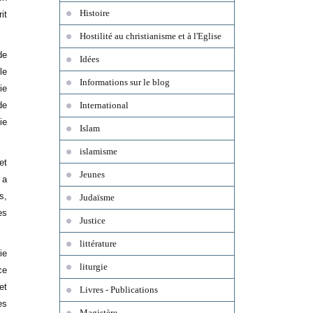
Histoire
it
Hostilité au christianisme et à l'Eglise
de
Idées
le
Informations sur le blog
ie
de
International
ie
Islam
islamisme
et
Jeunes
 a
s,
Judaïsme
es
Justice
littérature
ie
liturgie
ce
et
Livres - Publications
es
Magistère