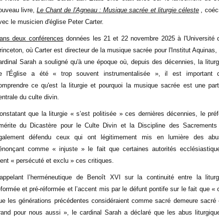
ouveau livre,
Le Chant de l'Agneau : Musique sacrée et liturgie céleste
,
coécr
vec le musicien d'église Peter Carter.
ans deux conférences
données les 21 et 22 novembre 2025 à l'Université 
rinceton, où Carter est directeur de la musique sacrée pour l'Institut Aquinas, 
ardinal Sarah a souligné qu'à une époque où, depuis des décennies, la liturg
e l'Église a été « trop souvent instrumentalisée », il est important 
omprendre ce qu'est la liturgie et pourquoi la musique sacrée est une part
entrale du culte divin.
onstatant que la liturgie « s’est politisée » ces dernières décennies, le préf
mérite du Dicastère pour le Culte Divin et la Discipline des Sacrements
galement défendu ceux qui ont légitimement mis en lumière des abu
énonçant comme « injuste » le fait que certaines autorités ecclésiastiqu
ient « persécuté et exclu » ces critiques.
appelant l’herméneutique de Benoît XVI sur la continuité entre la liturg
éformée et pré-réformée et l’accent mis par le défunt pontife sur le fait que « 
ue les générations précédentes considéraient comme sacré demeure sacré 
rand pour nous aussi », le cardinal Sarah a déclaré que les abus liturgiqu