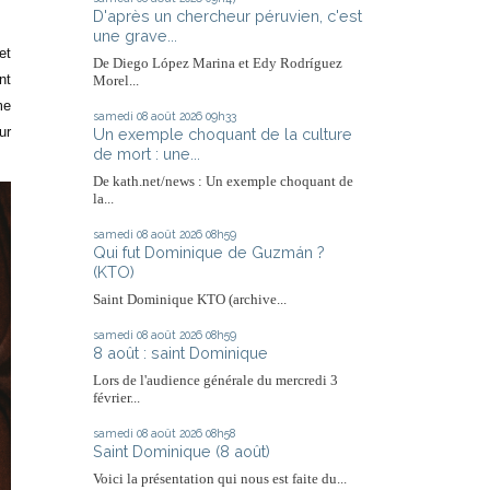
D'après un chercheur péruvien, c'est
une grave...
et
De Diego López Marina et Edy Rodríguez
nt
Morel...
me
samedi 08
août 2026
09h33
ur
Un exemple choquant de la culture
de mort : une...
De kath.net/news : Un exemple choquant de
la...
samedi 08
août 2026
08h59
Qui fut Dominique de Guzmán ?
(KTO)
Saint Dominique KTO (archive...
samedi 08
août 2026
08h59
8 août : saint Dominique
Lors de l'audience générale du mercredi 3
février...
samedi 08
août 2026
08h58
Saint Dominique (8 août)
Voici la présentation qui nous est faite du...