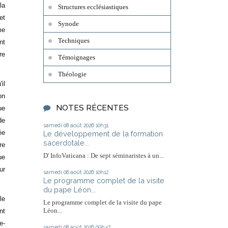
la
Structures ecclésiastiques
et
Synode
me
Techniques
nt
re
Témoignages
Théologie
il
on
NOTES RÉCENTES
ue
de
samedi 08
août 2026
10h31
ée
Le développement de la formation
sacerdotale...
re
D' InfoVaticana : De sept séminaristes à un...
ue
ur
samedi 08
août 2026
10h12
Le programme complet de la visite
du pape Léon...
le
Le programme complet de la visite du pape
Léon...
nt
e-
samedi 08
août 2026
09h47