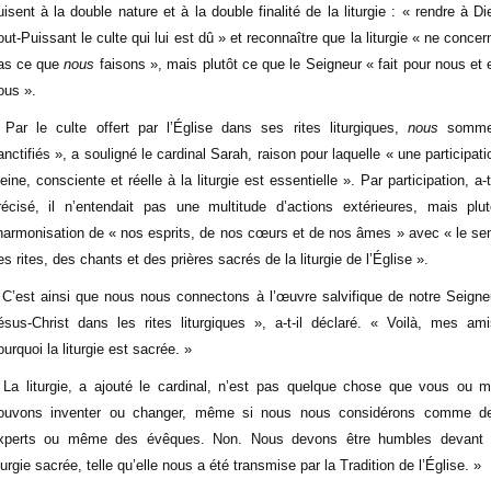
uisent à la double nature et à la double finalité de la liturgie : « rendre à Di
out-Puissant le culte qui lui est dû » et reconnaître que la liturgie « ne concer
as ce que
nous
faisons », mais plutôt ce que le Seigneur « fait pour nous et 
ous ».
 Par le culte offert par l’Église dans ses rites liturgiques,
nous
somm
anctifiés », a souligné le cardinal Sarah, raison pour laquelle « une participati
leine, consciente et réelle à la liturgie est essentielle ». Par participation, a-t-
récisé, il n’entendait pas une multitude d’actions extérieures, mais plut
’harmonisation de « nos esprits, de nos cœurs et de nos âmes » avec « le se
es rites, des chants et des prières sacrés de la liturgie de l’Église ».
 C’est ainsi que nous nous connectons à l’œuvre salvifique de notre Seigne
ésus-Christ dans les rites liturgiques », a-t-il déclaré. « Voilà, mes ami
ourquoi la liturgie est sacrée. »
 La liturgie, a ajouté le cardinal, n’est pas quelque chose que vous ou m
ouvons inventer ou changer, même si nous nous considérons comme d
xperts ou même des évêques. Non. Nous devons être humbles devant 
iturgie sacrée, telle qu’elle nous a été transmise par la Tradition de l’Église. »