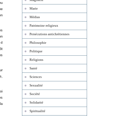
eu
Marie
ne
en
Médias
Patrimoine religieux
es
Persécutions antichrétiennes
on
il
Philosophie
ôt
Politique
ns
Religions
Santé
ur
s,
Sciences
Sexualité
oi
Société
es
Solidarité
la
Spiritualité