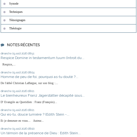
Synode
Techniques
Témoignages
Théologie
NOTES RÉCENTES
dimanche 09
août 2026
08h31
Respice Domine in testamentum tuum (Introit du...
Respice,...
dimanche 09
août 2026
08h24
Homme de peu de foi, pourquoi as-tu douté ?...
De l'abbé Christian Laffargue, sur son blog :...
dimanche 09
août 2026
08h21
Le bienheureux Franz Jägerstätter décapité sous...
D' Evangile au Quotidien : Franz (François)...
dimanche 09
août 2026
08h21
Qui es-tu, douce lumière ? (Edith Stein -...
Et je demeure en vous... Auteur...
dimanche 09
août 2026
08h20
Un témoin de la présence de Dieu : Edith Stein...