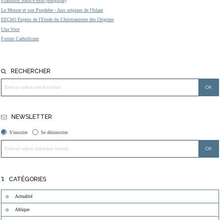
Fraternité Saint-Pierre (Belgique)
Le Messie et son Prophète - Aux origines de l'Islam
EEChO Enjeux de l'Etude du Christianisme des Origines
Una Voce
Forum Catholicum
RECHERCHER
NEWSLETTER
S'inscrire
Se désinscrire
CATÉGORIES
Actualité
Afrique