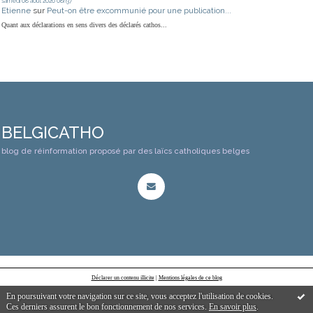
samedi 08
août 2026
08h37
Etienne
sur
Peut-on être excommunié pour une publication...
Quant aux déclarations en sens divers des déclarés cathos...
BELGICATHO
blog de réinformation proposé par des laïcs catholiques belges
Déclarer un contenu illicite
|
Mentions légales de ce blog
En poursuivant votre navigation sur ce site, vous acceptez l'utilisation de cookies.
Ces derniers assurent le bon fonctionnement de nos services.
En savoir plus
.