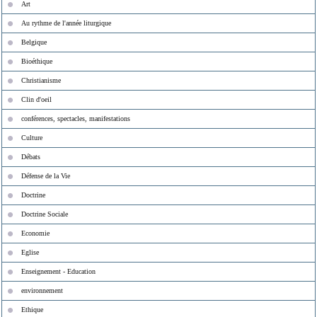
Art
Au rythme de l'année liturgique
Belgique
Bioéthique
Christianisme
Clin d'oeil
conférences, spectacles, manifestations
Culture
Débats
Défense de la Vie
Doctrine
Doctrine Sociale
Economie
Eglise
Enseignement - Education
environnement
Ethique