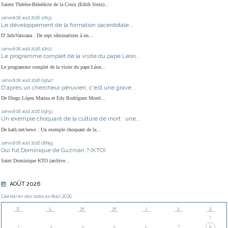
Sainte Thérèse-Bénédicte de la Croix (Edith Stein)...
samedi 08
août 2026
10h31
Le développement de la formation sacerdotale...
D' InfoVaticana : De sept séminaristes à un...
samedi 08
août 2026
10h12
Le programme complet de la visite du pape Léon...
Le programme complet de la visite du pape Léon...
samedi 08
août 2026
09h47
D'après un chercheur péruvien, c'est une grave...
De Diego López Marina et Edy Rodríguez Morel...
samedi 08
août 2026
09h33
Un exemple choquant de la culture de mort : une...
De kath.net/news : Un exemple choquant de la...
samedi 08
août 2026
08h59
Qui fut Dominique de Guzmán ? (KTO)
Saint Dominique KTO (archive...
AOÛT 2026
Calendrier des notes en Août 2026
D
L
M
M
J
V
S
1
2
3
4
5
6
7
8