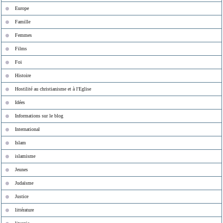
Europe
Famille
Femmes
Films
Foi
Histoire
Hostilité au christianisme et à l'Eglise
Idées
Informations sur le blog
International
Islam
islamisme
Jeunes
Judaïsme
Justice
littérature