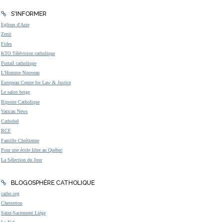
S'INFORMER
Eglises d'Asie
Zenit
Fides
KTO Télévision catholique
Portail catholique
L'Homme Nouveau
European Centre for Law & Justice
Le salon beige
Riposte Catholique
Vatican News
Cathobel
RCF
Famille Chrétienne
Pour une école libre au Québec
La Sélection du Jour
BLOGOSPHÈRE CATHOLIQUE
catho.org
Chesterton
Saint-Sacrement Liège