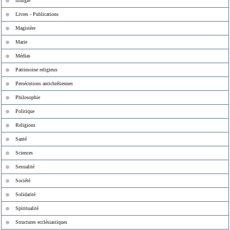
liturgie
Livres - Publications
Magistère
Marie
Médias
Patrimoine religieux
Persécutions antichrétiennes
Philosophie
Politique
Religions
Santé
Sciences
Sexualité
Société
Solidarité
Spiritualité
Structures ecclésiastiques