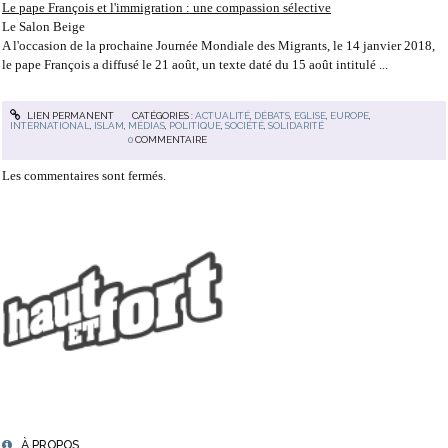
Le pape François et l'immigration : une compassion sélective
Le Salon Beige
A l'occasion de la prochaine Journée Mondiale des Migrants, le 14 janvier 2018,
le pape François a diffusé le 21 août, un texte daté du 15 août intitulé ...
LIEN PERMANENT
CATÉGORIES :
ACTUALITÉ
,
DÉBATS
,
EGLISE
,
EUROPE
,
INTERNATIONAL
,
ISLAM
,
MÉDIAS
,
POLITIQUE
,
SOCIÉTÉ
,
SOLIDARITÉ
0
COMMENTAIRE
Les commentaires sont fermés.
À PROPOS