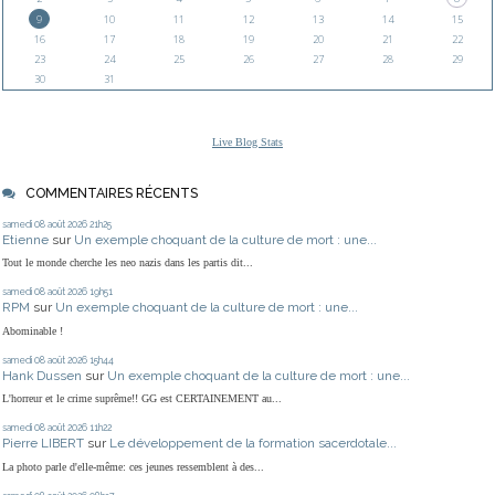
9
10
11
12
13
14
15
16
17
18
19
20
21
22
23
24
25
26
27
28
29
30
31
Live Blog Stats
COMMENTAIRES RÉCENTS
samedi 08
août 2026
21h25
Etienne
sur
Un exemple choquant de la culture de mort : une...
Tout le monde cherche les neo nazis dans les partis dit...
samedi 08
août 2026
19h51
RPM
sur
Un exemple choquant de la culture de mort : une...
Abominable !
samedi 08
août 2026
15h44
Hank Dussen
sur
Un exemple choquant de la culture de mort : une...
L'horreur et le crime suprême!! GG est CERTAINEMENT au...
samedi 08
août 2026
11h22
Pierre LIBERT
sur
Le développement de la formation sacerdotale...
La photo parle d'elle-même: ces jeunes ressemblent à des...