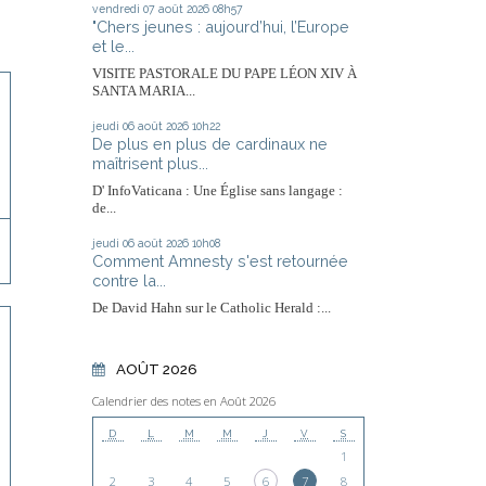
vendredi 07
août 2026
08h57
"Chers jeunes : aujourd’hui, l’Europe
et le...
VISITE PASTORALE DU PAPE LÉON XIV À
SANTA MARIA...
jeudi 06
août 2026
10h22
De plus en plus de cardinaux ne
maîtrisent plus...
D' InfoVaticana : Une Église sans langage :
de...
jeudi 06
août 2026
10h08
Comment Amnesty s'est retournée
contre la...
De David Hahn sur le Catholic Herald :...
AOÛT 2026
Calendrier des notes en Août 2026
D
L
M
M
J
V
S
1
2
3
4
5
6
7
8