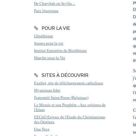
p
De Charybde en Scylla ...
D
Paix liturgique
D
d
POUR LA VIE
p
Généthique
r
Jeunes pour la vie
q
Institut Européen de Bioéthique
r
Marche pour la Vie
t
S
SITES À DÉCOUVRIR
j
Exultet, site de téléchargement catholique
q
Mysterium fidei
l
Fraternité Saint-Pierre (Belgique)
m
Le Messie et son Prophète - Aux origines de
l'Islam
C
EEChO Enjeux de l'Etude du Christianisme
l
des Origines
l
Una Voce
s