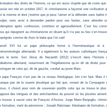
éclaration des droits de l’homme, ce qui est aussi stupide que de croire que 
ussie est née en octobre 1917, le christianisme a façonné une civilisation q
st la mienne et dont j’estime que je peux l’aimer et la défendre sans battre 
oulpe, sans avoir à demander pardon pour ses fautes, sans attendre u
édemption après confession, contrition et agenouillement. C’est fou com
eux qui répugnent au christianisme en disant qu’il n’a pas eu lieu s’en trouve
mprégnés comme de rhum le baba que l’on sait!
enoît XVI fut un pape philosophe formé à l’herméneutique et à 
hénoménologie allemande. Il a également lu les auteurs catholiques frança
ans le texte. Son Jésus de Nazareth (2012) s’inscrit dans l’histoire 
’idéalisme allemand, notamment de l’hégélianisme qu’on dit de droite pour 
istinguer de celui qui, dit de gauche, conduit au jeune Marx.
e pape François n’est pas de ce niveau théologique, loin s’en faut. Mais il 
anque pas de la rouerie jésuitique qui fait que, venant de la Compagnie 
ésus, il choisit pour nom de souverain pontife celui qui se trouve le plus
’opposé des intrigues et des antichambres du pouvoir où les jésuites aiment
e trouver, à savoir celui de François d’Assise. Jorge Mario Bergoglio, chimis
e formation, vient du péronisme ; Joseph Ratzinger, théologien de formation, 