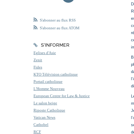
D
R
e
S'abonner au flux RSS
c
S'abonner au flux ATOM
r
c
S'INFORMER
i
Eglises d'Asie
B
Zenit
p
Fides
d
KTO Télévision catholique
l
Portail catholique
d
L'Homme Nouveau
European Centre for Law & Justice
L
Le salon beige
m
Riposte Catholique
J
Vatican News
l
Cathobel
s
RCF
d