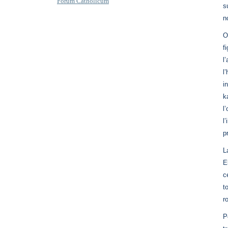
Forum Catholicum
s
n
O
f
l
l
i
k
l
l
p
L
E
c
t
r
P