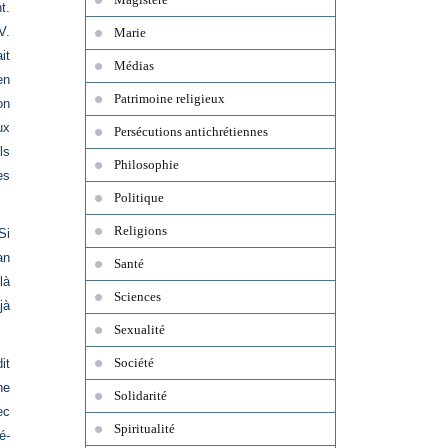
t.
V.
Marie
it
Médias
en
Patrimoine religieux
on
ux
Persécutions antichrétiennes
ls
Philosophie
es
Politique
Religions
Si
an
Santé
là
Sciences
jà
Sexualité
Société
it
ne
Solidarité
ec
Spiritualité
é-