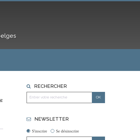
belges
RECHERCHER
se
NEWSLETTER
S'inscrire
Se désinscrire