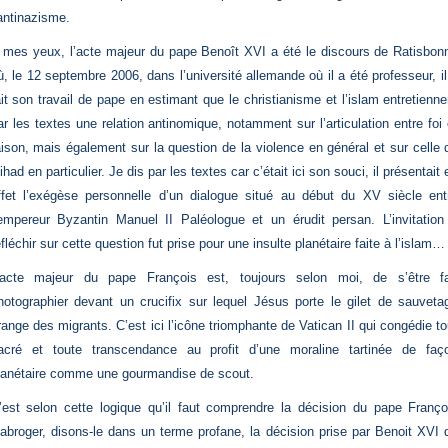
’antinazisme.
 mes yeux, l’acte majeur du pape Benoît XVI a été le discours de Ratisbon
ù, le 12 septembre 2006, dans l’université allemande où il a été professeur, il
ait son travail de pape en estimant que le christianisme et l’islam entretienne
ar les textes une relation antinomique, notamment sur l’articulation entre foi 
aison, mais également sur la question de la violence en général et sur celle 
jihad en particulier. Je dis par les textes car c’était ici son souci, il présentait 
ffet l’exégèse personnelle d’un dialogue situé au début du XV siècle ent
’empereur Byzantin Manuel II Paléologue et un érudit persan. L’invitation
éfléchir sur cette question fut prise pour une insulte planétaire faite à l’islam…
’acte majeur du pape François est, toujours selon moi, de s’être fa
hotographier devant un crucifix sur lequel Jésus porte le gilet de sauveta
range des migrants. C’est ici l’icône triomphante de Vatican II qui congédie to
acré et toute transcendance au profit d’une moraline tartinée de faç
lanétaire comme une gourmandise de scout.
’est selon cette logique qu’il faut comprendre la décision du pape Franço
’abroger, disons-le dans un terme profane, la décision prise par Benoit XVI 