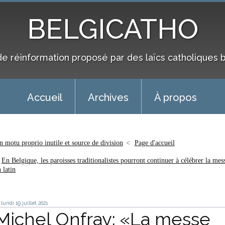
BELGICATHO
de réinformation proposé par des laïcs catholiques 
Accueil
Archives
À propos
n motu proprio inutile et source de division
Page d'accueil
En Belgique, les paroisses traditionalistes pourront continuer à célébrer la mes
 latin
lundi 19
juillet 2021
Michel Onfray: «La messe