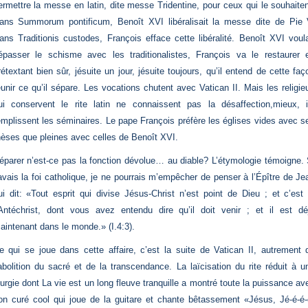
ermettre la messe en latin, dite messe Tridentine, pour ceux qui le souhaiten
ans Summorum pontificum, Benoît XVI libéralisait la messe dite de Pie 
ans Traditionis custodes, François efface cette libéralité. Benoît XVI voula
épasser le schisme avec les traditionalistes, François va le restaurer 
rétextant bien sûr, jésuite un jour, jésuite toujours, qu’il entend de cette faç
éunir ce qu’il sépare. Les vocations chutent avec Vatican II. Mais les religie
ui conservent le rite latin ne connaissent pas la désaffection,mieux, i
emplissent les séminaires. Le pape François préfère les églises vides avec s
hèses que pleines avec celles de Benoît XVI.
éparer n’est-ce pas la fonction dévolue… au diable? L’étymologie témoigne. 
’avais la foi catholique, je ne pourrais m’empêcher de penser à l’Épître de Je
ui dit: «Tout esprit qui divise Jésus-Christ n’est point de Dieu ; et c’est 
’Antéchrist, dont vous avez entendu dire qu’il doit venir ; et il est dé
aintenant dans le monde.» (I.4:3).
e qui se joue dans cette affaire, c’est la suite de Vatican II, autrement d
’abolition du sacré et de la transcendance. La laïcisation du rite réduit à u
iturgie dont La vie est un long fleuve tranquille a montré toute la puissance av
on curé cool qui joue de la guitare et chante bêtassement «Jésus, Jé-é-é-