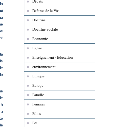
Débats
la
ui
Défense de la Vie
ma
Doctrine
ne
Doctrine Sociale
me
nt
Economie
Eglise
la
Enseignement - Education
is
environnement
de
le
Ethique
Europe
ne
Famille
de
Femmes
 à
 à
Films
te
Foi
de