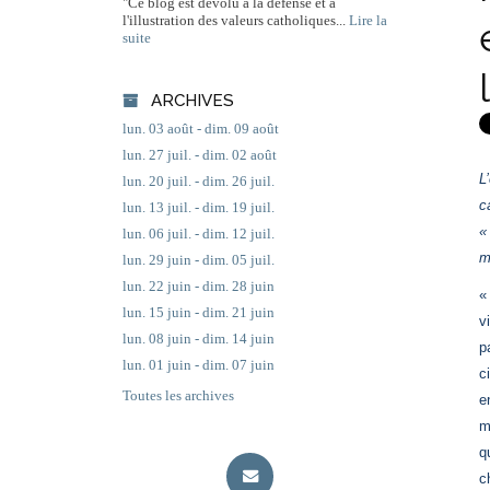
"Ce blog est dévolu à la défense et à
l'illustration des valeurs catholiques...
Lire la
suite
ARCHIVES
lun. 03 août - dim. 09 août
lun. 27 juil. - dim. 02 août
L
lun. 20 juil. - dim. 26 juil.
c
lun. 13 juil. - dim. 19 juil.
«
lun. 06 juil. - dim. 12 juil.
m
lun. 29 juin - dim. 05 juil.
lun. 22 juin - dim. 28 juin
«
lun. 15 juin - dim. 21 juin
v
lun. 08 juin - dim. 14 juin
p
lun. 01 juin - dim. 07 juin
c
Toutes les archives
e
m
q
c