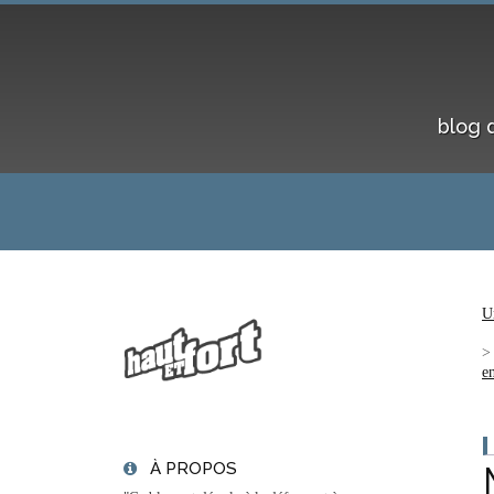
blog 
U
en
À PROPOS