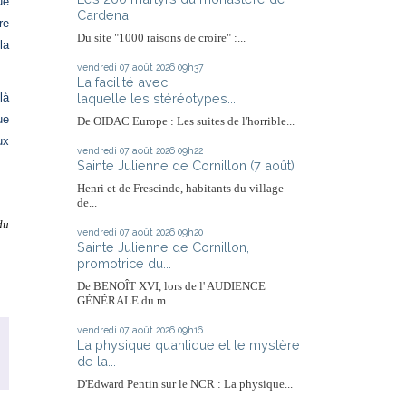
ue
Cardena
re
Du site "1000 raisons de croire" :...
la
vendredi 07
août 2026
09h37
La facilité avec
laquelle les stéréotypes...
là
ue
De OIDAC Europe : Les suites de l'horrible...
ux
vendredi 07
août 2026
09h22
Sainte Julienne de Cornillon (7 août)
Henri et de Frescinde, habitants du village
de...
du
vendredi 07
août 2026
09h20
Sainte Julienne de Cornillon,
promotrice du...
De BENOÎT XVI, lors de l' AUDIENCE
GÉNÉRALE du m...
vendredi 07
août 2026
09h16
,
La physique quantique et le mystère
de la...
D'Edward Pentin sur le NCR : La physique...