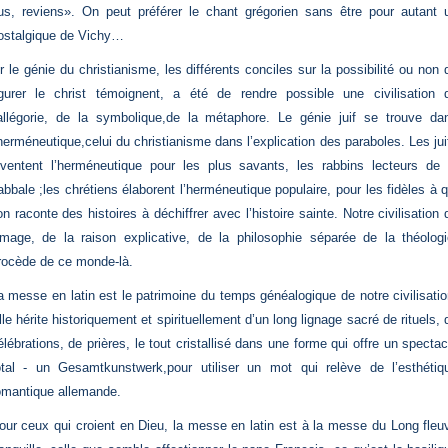
us, reviens». On peut préférer le chant grégorien sans être pour autant 
ostalgique de Vichy…
r le génie du christianisme, les différents conciles sur la possibilité ou non 
igurer le christ témoignent, a été de rendre possible une civilisation 
’allégorie, de la symbolique,de la métaphore. Le génie juif se trouve da
’herméneutique,celui du christianisme dans l’explication des paraboles. Les jui
nventent l’herméneutique pour les plus savants, les rabbins lecteurs de 
abbale ;les chrétiens élaborent l’herméneutique populaire, pour les fidèles à q
’on raconte des histoires à déchiffrer avec l’histoire sainte. Notre civilisation 
’image, de la raison explicative, de la philosophie séparée de la théologi
rocède de ce monde-là.
a messe en latin est le patrimoine du temps généalogique de notre civilisatio
lle hérite historiquement et spirituellement d’un long lignage sacré de rituels, 
élébrations, de prières, le tout cristallisé dans une forme qui offre un spectac
otal - un Gesamtkunstwerk,pour utiliser un mot qui relève de l’esthétiq
omantique allemande.
our ceux qui croient en Dieu, la messe en latin est à la messe du Long fleu