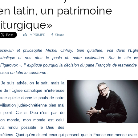
en latin, un patrimoine
liturgique»
IMPRIMER
Share
’écrivain et philosophe Michel Onfray, bien qu’athée, voit dans l’Égli
atholique et ses rites le pouls de notre civilisation. Sur le site w
 Figarovox », il explique pourquoi la décision du pape François de restreindre 
esse en latin le consterne :
 Je suis athée, on le sait, mais la
ie de l’Église catholique m’intéresse
arce qu’elle donne le pouls de notre
ivilisation judéo-chrétienne bien mal
n point. Car si Dieu n’est pas de
on monde, mon monde est celui
u’a rendu possible le Dieu des
hrétiens. Quoi qu’en disent ceux qui pensent que la France commence avec 