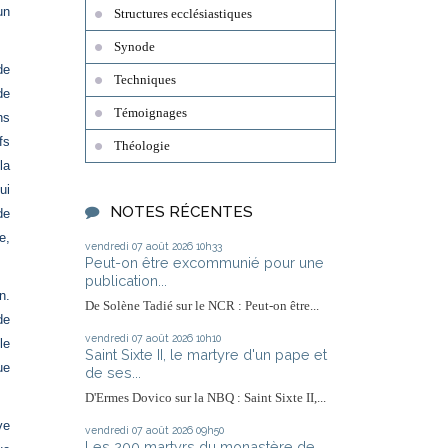
un
Structures ecclésiastiques
Synode
de
Techniques
de
Témoignages
ns
fs
Théologie
la
ui
NOTES RÉCENTES
de
e,
vendredi 07
août 2026
10h33
Peut-on être excommunié pour une
publication...
n.
De Solène Tadié sur le NCR : Peut-on être...
de
vendredi 07
août 2026
10h10
le
Saint Sixte II, le martyre d'un pape et
ue
de ses...
D'Ermes Dovico sur la NBQ : Saint Sixte II,...
ve
vendredi 07
août 2026
09h50
Les 200 martyrs du monastère de