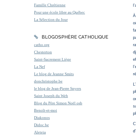
Famille Chrétienne
l
Pour une école libre au Québec
À
La Sélection du Jour
o
f
BLOGOSPHÈRE CATHOLIQUE
p
r
catho.org
d
Chesterton
e
Saint-Sacrement Liège
l
La Nef
r
Le blog de Jeanne Smits
donchristophe.be
L
le blog de Jean-Pierre Snyers
p
Saint Joseph du Web
o
Blog du Père Simon Noël osb
s
Benoît-et-moi
p
Diakonos
C
Didoc.be
d
Aleteia