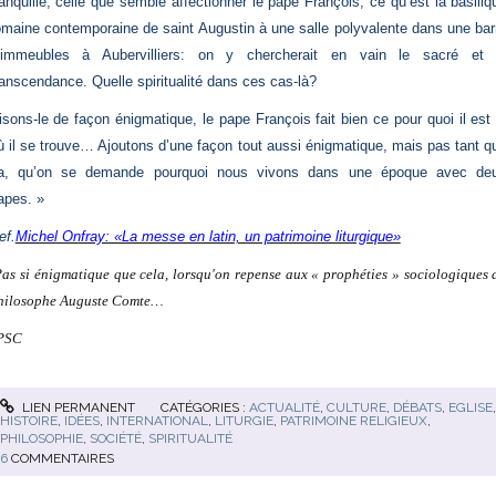
ranquille, celle que semble affectionner le pape François, ce qu’est la basiliq
omaine contemporaine de saint Augustin à une salle polyvalente dans une bar
’immeubles à Aubervilliers: on y chercherait en vain le sacré et 
ranscendance. Quelle spiritualité dans ces cas-là?
isons-le de façon énigmatique, le pape François fait bien ce pour quoi il est 
ù il se trouve… Ajoutons d’une façon tout aussi énigmatique, mais pas tant q
a, qu’on se demande pourquoi nous vivons dans une époque avec de
apes. »
ef.
Michel Onfray: «La messe en latin, un patrimoine liturgique»
Pas si énigmatique que cela, lorsqu'on repense aux « prophéties » sociologiques 
hilosophe Auguste Comte…
PSC
LIEN PERMANENT
CATÉGORIES :
ACTUALITÉ
,
CULTURE
,
DÉBATS
,
EGLISE
HISTOIRE
,
IDÉES
,
INTERNATIONAL
,
LITURGIE
,
PATRIMOINE RELIGIEUX
,
PHILOSOPHIE
,
SOCIÉTÉ
,
SPIRITUALITÉ
6
COMMENTAIRES