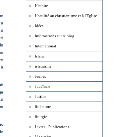
Histoire
ne
Hostilité au christianisme et à l'Eglise
 a
Idées
nt
Informations sur le blog
et
du
International
en
Islam
re
islamisme
 à
Jeunes
it
Judaïsme
ge
Justice
ut
littérature
on
liturgie
is
Livres - Publications
de
Magistère