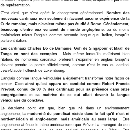
de représentation.
C'est ainsi que s'est opéré le changement générationnel.
Nombre des
nouveaux cardinaux non seulement n'avaient aucune expérience de la
Curie romaine, mais n'avaient même pas étudié à Rome. Généralement,
beaucoup d'entre eux venaient du monde anglophone,
ou du moins
maîtrisaient mieux l'anglais comme seconde langue que l'italien, lorsqu'ils
parlaient italien.
Les cardinaux Charles Bo de Birmanie, Goh de Singapour et Maafi de
Tonga en sont des exemples
. Mais même lorsqu'ils maîtrisent bien
l'italien, de nombreux cardinaux préfèrent s'exprimer en anglais lorsqu'ils
doivent prendre la parole officiellement, comme c'est le cas du cardinal
Jean-Claude Hollerich de Luxembourg.
L'anglais comme langue véhiculaire a également transformé notre façon de
penser.
C'est ainsi qu'est apparu un candidat comme Robert Francis
Prevost, connu de 90 % des cardinaux pour sa présence dans onze
congrégations et sa maîtrise de ce qui allait devenir la langue
véhiculaire du conclave.
Le deuxième point est que, bien que né dans un environnement
anglophone,
la modernité du pontificat réside dans le fait qu'il n'est ni
nord-américain ni anglo-saxon, mais américain au sens large
. Être
anglophone atténue le latino-américanisme que Prévost a imprégné de son