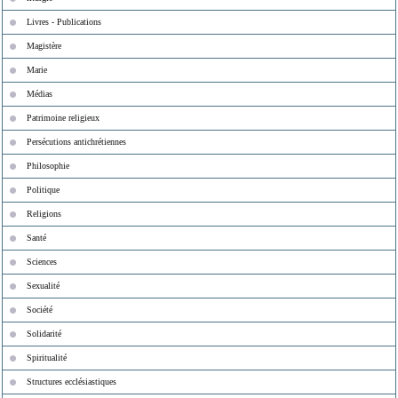
Livres - Publications
Magistère
Marie
Médias
Patrimoine religieux
Persécutions antichrétiennes
Philosophie
Politique
Religions
Santé
Sciences
Sexualité
Société
Solidarité
Spiritualité
Structures ecclésiastiques