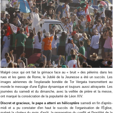
Malgré ceux qui ont fait la grimace face au « bruit » des pèlerins dans les
rues et les gares de Rome, le Jubilé de la Jeunesse a été un succès. Les
images aériennes de l'esplanade bondée de Tor Vergata transmettent au
monde le message d'une Église dynamique et toujours aussi attrayante. Les
journées du samedi et du dimanche, avec la veillée de prière et la messe,
ont marqué la consécration de la popularité de Léon XIV.
Discret et gracieux, le pape a atterri en hélicoptère
samedi en fin d'après-
midi et a pu constater d'en haut le succès de l'organisation de l'Église,
malgré la chaleur du mois d'août, la propagation du conflit et l'hostilité de la