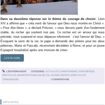
Dans sa deuxième réponse sur le thème du courage de choisir
, Léon
XIV a affirmé que « cela vient de l'amour que Dieu nous montre en Christ ».
« Pour être libres », a déclaré Prévost, « nous devons partir d'un fondement
stable, du rocher qui soutient nos pas. Ce rocher est un amour qui nous
précède, nous surprend et nous dépasse infiniment : c'est l'amour de Dieu. »
Évoquant le sens de la vie, le pape a demandé des prières pour les deux
pèlerines, Maria et Pascale, récemment décédées à Rome, et pour un jeune
Espagnol hospitalisé après une morsure de chien.
Lire la suite
LIEN PERMANENT
CATÉGORIES :
ACTUALITÉ
,
CHRISTIANISME
,
CONFÉRENCES,
SPECTACLES, MANIFESTATIONS
,
EGLISE
,
FOI
,
JEUNES
,
SOCIÉTÉ
,
SPIRITUALITÉ
,
TÉMOIGNAGES
0
COMMENTAIRE
lundi 04
août 2025