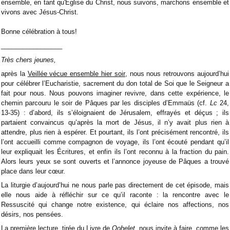
ensemble, en tant qu'Église du Christ, nous suivons, marchons ensemble et
vivons avec Jésus-Christ.
Bonne célébration à tous!
_________________
Très chers jeunes,
après la
Veillée vécue ensemble hier soir
, nous nous retrouvons aujourd’hui
pour célébrer l’Eucharistie, sacrement du don total de Soi que le Seigneur a
fait pour nous. Nous pouvons imaginer revivre, dans cette expérience, le
chemin parcouru le soir de Pâques par les disciples d’Emmaüs (cf.
Lc
24,
13-35) : d’abord, ils s’éloignaient de Jérusalem, effrayés et déçus ; ils
partaient convaincus qu’après la mort de Jésus, il n’y avait plus rien à
attendre, plus rien à espérer. Et pourtant, ils l’ont précisément rencontré, ils
l’ont accueilli comme compagnon de voyage, ils l’ont écouté pendant qu’il
leur expliquait les Écritures, et enfin ils l’ont reconnu à la fraction du pain.
Alors leurs yeux se sont ouverts et l’annonce joyeuse de Pâques a trouvé
place dans leur cœur.
La liturgie d’aujourd’hui ne nous parle pas directement de cet épisode, mais
elle nous aide à réfléchir sur ce qu’il raconte : la rencontre avec le
Ressuscité qui change notre existence, qui éclaire nos affections, nos
désirs, nos pensées.
La première lecture, tirée du Livre de
Qohelet
, nous invite à faire, comme les