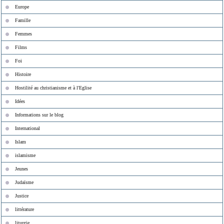
Europe
Famille
Femmes
Films
Foi
Histoire
Hostilité au christianisme et à l'Eglise
Idées
Informations sur le blog
International
Islam
islamisme
Jeunes
Judaïsme
Justice
littérature
liturgie