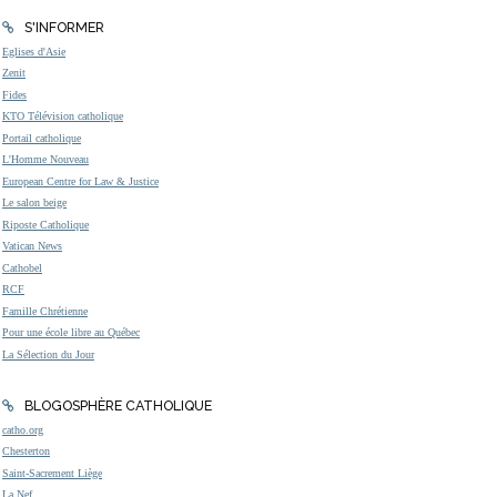
S'INFORMER
Eglises d'Asie
Zenit
Fides
KTO Télévision catholique
Portail catholique
L'Homme Nouveau
European Centre for Law & Justice
Le salon beige
Riposte Catholique
Vatican News
Cathobel
RCF
Famille Chrétienne
Pour une école libre au Québec
La Sélection du Jour
BLOGOSPHÈRE CATHOLIQUE
catho.org
Chesterton
Saint-Sacrement Liège
La Nef