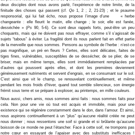
deux disciples dont nous avons parlé, l’expérience de notre limite, de la
finitude des choses qui passent (cf.
Qo
1, 2 ; 2, 21-23) ; et le psaume
responsorial, qui lui fait écho, nous propose l’image d’une « herbe
changeante : elle fleurit le matin, elle change ; le soir, elle est fanée,
desséchée » (
Ps
90, 5-6). Ce sont deux rappels forts, peut-être un peu
choquants, mais qui ne doivent pas nous effrayer, comme s’il s’agissait de
sujets “tabous” à éviter. La fragilité dont ils nous parlent fait en effet partie
de la merveille que nous sommes. Pensons au symbole de l’herbe : n’est-ce
pas magnifique, un pré en fleurs ? Certes, elles sont délicates, faites de
tiges fines, vulnérables, susceptibles de se dessécher, de se plier, de se
briser, mais en même temps, elles sont immédiatement remplacées par
d’autres qui poussent après elles, et dont les premières deviennent
généreusement nutriments et servent d’engrais, en se consumant sur le sol.
C’est ainsi que vit le champ, se renouvelant continuellement, et même
pendant les mois froids d’hiver, quand tout semble silencieux, son énergie
frémit sous terre et se prépare à exploser, au printemps, en mille couleurs.
Nous aussi, chers amis, nous sommes ainsi faits : nous sommes faits pour
cela. Non pour une vie où tout est acquis et immobile, mais pour une
existence qui se régénère constamment dans le don, dans l’amour. Et ainsi,
nous aspirons continuellement à un “plus” qu’aucune réalité créée ne peut
nous donner ; nous ressentons une soif si grande et si brûlante qu’aucune
boisson de ce monde ne peut l’étancher. Face à cette soif, ne trompons pas
notre cœur en essayant de l’apaiser avec des substituts inefficaces !