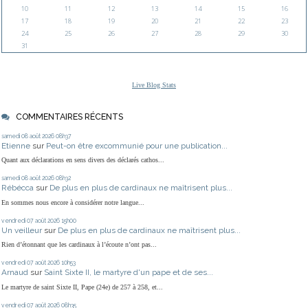
10
11
12
13
14
15
16
17
18
19
20
21
22
23
24
25
26
27
28
29
30
31
Live Blog Stats
COMMENTAIRES RÉCENTS
samedi 08
août 2026
08h37
Etienne
sur
Peut-on être excommunié pour une publication...
Quant aux déclarations en sens divers des déclarés cathos...
samedi 08
août 2026
08h32
Rébécca
sur
De plus en plus de cardinaux ne maîtrisent plus...
En sommes nous encore à considérer notre langue...
vendredi 07
août 2026
15h00
Un veilleur
sur
De plus en plus de cardinaux ne maîtrisent plus...
Rien d’étonnant que les cardinaux à l’écoute n’ont pas...
vendredi 07
août 2026
10h53
Arnaud
sur
Saint Sixte II, le martyre d'un pape et de ses...
Le martyre de saint Sixte II, Pape (24e) de 257 à 258, et...
vendredi 07
août 2026
08h35