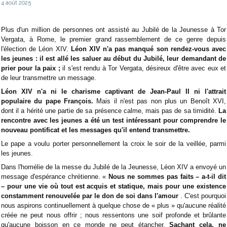
4 août 2025
Plus d'un million de personnes ont assisté au Jubilé de la Jeunesse à Tor
Vergata, à Rome, le premier grand rassemblement de ce genre depuis
l'élection de Léon XIV.
Léon XIV n'a pas manqué son rendez-vous avec
les jeunes : il est allé les saluer au début du Jubilé, leur demandant de
prier pour la paix ;
il s'est rendu à Tor Vergata, désireux d'être avec eux et
de leur transmettre un message.
Léon XIV n'a ni le charisme captivant de Jean-Paul II ni l'attrait
populaire du pape François.
Mais il n'est pas non plus un Benoît XVI,
dont il a hérité une partie de sa présence calme, mais pas de sa timidité.
La
rencontre avec les jeunes a été un test intéressant pour comprendre le
nouveau pontificat et les messages qu'il entend transmettre.
Le pape a voulu porter personnellement la croix le soir de la veillée, parmi
les jeunes.
Dans l'homélie de la messe du Jubilé de la Jeunesse, Léon XIV a envoyé un
message d'espérance chrétienne. «
Nous ne sommes pas faits – a-t-il dit
– pour une vie où tout est acquis et statique, mais pour une existence
constamment renouvelée par le don de soi dans l'amour
. C'est pourquoi
nous aspirons continuellement à quelque chose de « plus » qu'aucune réalité
créée ne peut nous offrir ; nous ressentons une soif profonde et brûlante
qu'aucune boisson en ce monde ne peut étancher.
Sachant cela, ne