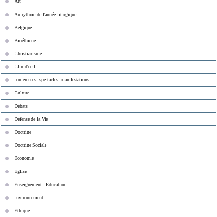
Art
Au rythme de l'année liturgique
Belgique
Bioéthique
Christianisme
Clin d'oeil
conférences, spectacles, manifestations
Culture
Débats
Défense de la Vie
Doctrine
Doctrine Sociale
Economie
Eglise
Enseignement - Education
environnement
Ethique