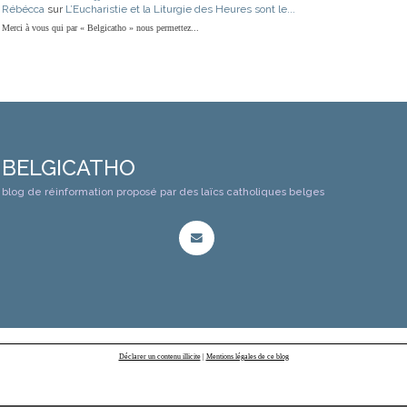
Rébécca
sur
L’Eucharistie et la Liturgie des Heures sont le...
Merci à vous qui par « Belgicatho » nous permettez...
BELGICATHO
blog de réinformation proposé par des laïcs catholiques belges
Déclarer un contenu illicite
|
Mentions légales de ce blog