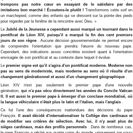
trompons pas notre cœur en essayant de le satisfaire par des
imitations bon marché ! Écoutons-le plutôt !
Transformons cette soif en
un marchepied, comme des enfants qui se dressent sur la pointe des pieds
pour regarder par la fenêtre de la rencontre avec Dieu. »
Le
Jubilé de la Jeunesse a cependant aussi marqué un tournant dans le
pontificat de Léon XIV, puisqu'il a marqué la fin des cent premiers
jours de son règne
. Aucune décision gouvernementale ne permet encore
de comprendre l'orientation que prendra l'œuvre du nouveau pape.
Cependant, des indications assez concrètes existent quant à l'orientation
envisagée de son pontificat et au contexte dans lequel il évolue.
Le
premier signe est qu'il s'agira d'un pontificat moderne. Moderne non
pas au sens de moderniste, mais moderne au sens où il résulte d'un
changement générationnel et aussi d'un changement géographique
.
Léon XIV n'est pas seulement le premier pape d'une nouvelle
génération,
qui n'a pas vécu directement les années du Concile Vatican
II. Il est aussi le premier pape à émerger d'un conclave mondialisé, où
la langue véhiculaire n'était plus le latin et l'italien, mais l'anglais
.
Ce fut l'une des conséquences inattendues des décisions du pape
François.
Il avait décidé d'internationaliser le Collège des cardinaux et
de modifier ses critères de sélection. Avec lui, il n'y avait plus de
sièges cardinaux, mais des profils personnels
. Dans de nombreux cas,
le pape François a pêché aux quatre coins du monde, uniquement par souci