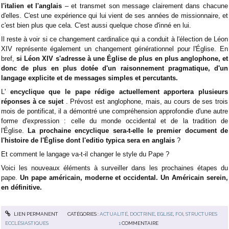
l'italien et l'anglais
– et transmet son message clairement dans chacune
d'elles. C'est une expérience qui lui vient de ses années de missionnaire, et
c'est bien plus que cela. C'est aussi quelque chose d'inné en lui.
Il reste à voir si ce changement cardinalice qui a conduit à l'élection de Léon
XIV représente également un changement générationnel pour l'Église. En
bref,
si Léon XIV s'adresse à une Église de plus en plus anglophone, et
donc de plus en plus dotée d'un raisonnement pragmatique, d'un
langage explicite et de messages simples et percutants.
L'
encyclique que le pape rédige actuellement apportera plusieurs
réponses à ce sujet
. Prévost est anglophone, mais, au cours de ses trois
mois de pontificat, il a démontré une compréhension approfondie d'une autre
forme d'expression : celle du monde occidental et de la tradition de
l'Église.
La prochaine encyclique sera-t-elle le premier document de
l'histoire de l'Église dont l'editio typica sera en anglais
?
Et comment le langage va-t-il changer le style du Pape ?
Voici les nouveaux éléments à surveiller dans les prochaines étapes du
pape.
Un pape américain, moderne et occidental. Un Américain serein,
en définitive.
LIEN PERMANENT
CATÉGORIES :
ACTUALITÉ
,
DOCTRINE
,
EGLISE
,
FOI
,
STRUCTURES
ECCLÉSIASTIQUES
1
COMMENTAIRE