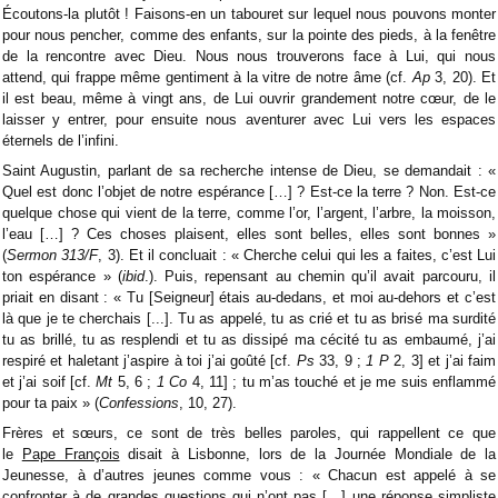
Écoutons-la plutôt ! Faisons-en un tabouret sur lequel nous pouvons monter
pour nous pencher, comme des enfants, sur la pointe des pieds, à la fenêtre
de la rencontre avec Dieu. Nous nous trouverons face à Lui, qui nous
attend, qui frappe même gentiment à la vitre de notre âme (cf.
Ap
3, 20). Et
il est beau, même à vingt ans, de Lui ouvrir grandement notre cœur, de le
laisser y entrer, pour ensuite nous aventurer avec Lui vers les espaces
éternels de l’infini.
Saint Augustin, parlant de sa recherche intense de Dieu, se demandait : «
Quel est donc l’objet de notre espérance […] ? Est-ce la terre ? Non. Est-ce
quelque chose qui vient de la terre, comme l’or, l’argent, l’arbre, la moisson,
l’eau […] ? Ces choses plaisent, elles sont belles, elles sont bonnes »
(
Sermon 313/F
, 3).
Et il concluait :
« Cherche celui qui les a faites, c’est Lui
ton espérance » (
ibid
.).
Puis, repensant au chemin qu’il avait parcouru, il
priait en disant : « Tu [Seigneur] étais au-dedans, et moi au-dehors et c’est
là que je te cherchais [...]. Tu as appelé, tu as crié et tu as brisé ma surdité
tu as brillé, tu as resplendi et tu as dissipé ma cécité tu as embaumé, j’ai
respiré et haletant j’aspire à toi j’ai goûté [cf.
Ps
33, 9 ;
1 P
2, 3] et j’ai faim
et j’ai soif [cf.
Mt
5, 6 ;
1 Co
4, 11] ; tu m’as touché et je me suis enflammé
pour ta paix » (
Confessions
, 10, 27).
Frères et sœurs, ce sont de très belles paroles, qui rappellent ce que
le
Pape François
disait à Lisbonne, lors de la Journée Mondiale de la
Jeunesse, à d’autres jeunes comme vous : « Chacun est appelé à se
confronter à de grandes questions qui n’ont pas […] une réponse simpliste