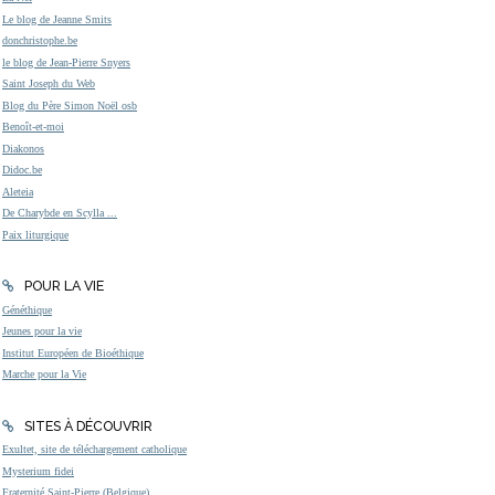
Le blog de Jeanne Smits
donchristophe.be
le blog de Jean-Pierre Snyers
Saint Joseph du Web
Blog du Père Simon Noël osb
Benoît-et-moi
Diakonos
Didoc.be
Aleteia
De Charybde en Scylla ...
Paix liturgique
POUR LA VIE
Généthique
Jeunes pour la vie
Institut Européen de Bioéthique
Marche pour la Vie
SITES À DÉCOUVRIR
Exultet, site de téléchargement catholique
Mysterium fidei
Fraternité Saint-Pierre (Belgique)