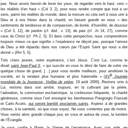
pas. Nous avons besoin de lever les yeux, de regarder vers le haut, vers «
les réalités d’en haut » (
Col
3, 2), pour nous rendre compte que tout a un
sens, parmi les réalités du monde, dans la mesure où cela sert à nous unir à
Dieu et à nos frères dans la charité, en faisant grandir en nous « des
sentiments de tendresse et de compassion, de bonté, d’humilité, de douceur
» (
Col
3, 12), de pardon (cf.
ibid
., v. 13), de paix (cf.
Jn
14, 27), comme
ceux du Christ (cf.
Ph
2, 5). Et dans cette perspective, nous comprendrons
toujours mieux ce que signifie « l’espérance ne déçoit pas, puisque l’amour
de Dieu a été répandu dans nos cœurs par l’Esprit Saint qui nous a été
donné » (
Rm
5, 5).
Très chers jeunes, notre espérance, c’est Jésus. C’est Lui, comme le
disait
saint Jean-Paul II
, « qui suscite en vous le désir de faire de votre vie
quelque chose de grand, […] pour vous rendre meilleurs, pour améliorer la
e
société, en la rendant plus humaine et plus fraternelle » (
XV
Journée
mondiale de la Jeunesse, Veillée de prière
, 19 août 2000). Restons unis à
Lui, restons dans son amitié, toujours, en la cultivant par la prière,
l’adoration, la communion eucharistique, la confession fréquente, la charité
généreuse, comme nous l’ont enseigné les bienheureux Piergiorgio Frassati
et Carlo Acutis,
qui seront bientôt proclamés saints
. Aspirez à de grandes
choses, à la sainteté, où que vous soyez. Ne vous contentez pas de moins.
Vous verrez alors grandir chaque jour, en vous et autour de vous, la lumière
de l’Évangile.
Je vous confie à Marie, la Vierge de l’espérance. Avec son aide, en