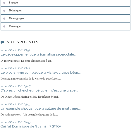
Synode
Techniques
Témoignages
Théologie
NOTES RÉCENTES
samedi 08
août 2026
10h31
Le développement de la formation sacerdotale...
D' InfoVaticana : De sept séminaristes à un...
samedi 08
août 2026
10h12
Le programme complet de la visite du pape Léon...
Le programme complet de la visite du pape Léon...
samedi 08
août 2026
09h47
D'après un chercheur péruvien, c'est une grave...
De Diego López Marina et Edy Rodríguez Morel...
samedi 08
août 2026
09h33
Un exemple choquant de la culture de mort : une...
De kath.net/news : Un exemple choquant de la...
samedi 08
août 2026
08h59
Qui fut Dominique de Guzmán ? (KTO)