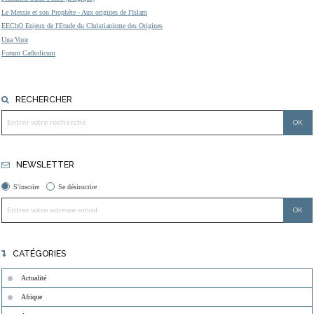
Le Messie et son Prophète - Aux origines de l'Islam
EEChO Enjeux de l'Etude du Christianisme des Origines
Una Voce
Forum Catholicum
RECHERCHER
NEWSLETTER
S'inscrire
Se désinscrire
CATÉGORIES
Actualité
Afrique