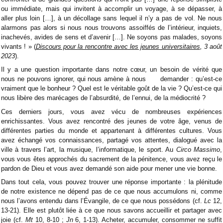
ou immédiate, mais qui invitent à accomplir un voyage, à se dépasser, à
aller plus loin […], à un décollage sans lequel il n’y a pas de vol. Ne nous
alarmons pas alors si nous nous trouvons assoiffés de l’intérieur, inquiets,
inachevés, avides de sens et d’avenir […]. Ne soyons pas malades, soyons
vivants ! » (
Discours pour
la rencontre avec les jeunes universitaires
, 3 août
2023
).
Il y a une question importante dans notre cœur, un besoin de vérité que
nous ne pouvons ignorer, qui nous amène à nous demander : qu’est-ce
vraiment que le bonheur ? Quel est le véritable goût de la vie ? Qu’est-ce qui
nous libère des marécages de l’absurdité, de l’ennui, de la médiocrité ?
Ces derniers jours, vous avez vécu de nombreuses expériences
enrichissantes. Vous avez rencontré des jeunes de votre âge, venus de
différentes parties du monde et appartenant à différentes cultures. Vous
avez échangé vos connaissances, partagé vos attentes, dialogué avec la
ville à travers l’art, la musique, l’informatique, le sport. Au
Circo Massimo
,
vous vous êtes approchés du sacrement de la pénitence, vous avez reçu le
pardon de Dieu et vous avez demandé son aide pour mener une vie bonne.
Dans tout cela, vous pouvez trouver une réponse importante : la plénitude
de notre existence ne dépend pas de ce que nous accumulons ni, comme
nous l’avons entendu dans l’Évangile, de ce que nous possédons (cf.
Lc
12,
13-21). Elle est plutôt liée à ce que nous savons accueillir et partager avec
joie (cf.
Mt
10, 8-10 ;
Jn
6, 1-13). Acheter, accumuler, consommer ne suffit