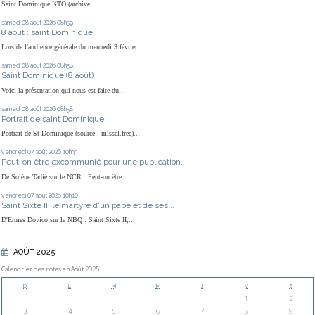
Saint Dominique KTO (archive...
samedi 08
août 2026
08h59
8 août : saint Dominique
Lors de l'audience générale du mercredi 3 février...
samedi 08
août 2026
08h58
Saint Dominique (8 août)
Voici la présentation qui nous est faite du...
samedi 08
août 2026
08h58
Portrait de saint Dominique
Portrait de St Dominique (source : missel.free)...
vendredi 07
août 2026
10h33
Peut-on être excommunié pour une publication...
De Solène Tadié sur le NCR : Peut-on être...
vendredi 07
août 2026
10h10
Saint Sixte II, le martyre d'un pape et de ses...
D'Ermes Dovico sur la NBQ : Saint Sixte II,...
AOÛT 2025
Calendrier des notes en Août 2025
D
L
M
M
J
V
S
1
2
3
4
5
6
7
8
9