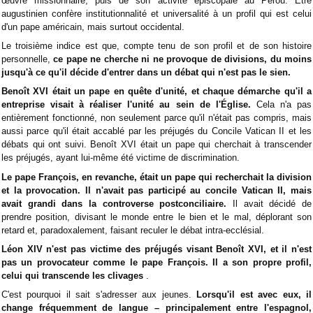
œuvre missionnaire, puis de son activité épiscopale au Pérou. Être
augustinien confère institutionnalité et universalité à un profil qui est celui
d'un pape américain, mais surtout occidental.
Le troisième indice est que, compte tenu de son profil et de son histoire
personnelle,
ce pape ne cherche ni ne provoque de divisions, du moins
jusqu'à ce qu'il décide d'entrer dans un débat qui n'est pas le sien.
Benoît XVI était un pape en quête d'unité, et chaque démarche qu'il a
entreprise visait à réaliser l'unité au sein de l'Église.
Cela n'a pas
entièrement fonctionné, non seulement parce qu'il n'était pas compris, mais
aussi parce qu'il était accablé par les préjugés du Concile Vatican II et les
débats qui ont suivi. Benoît XVI était un pape qui cherchait à transcender
les préjugés, ayant lui-même été victime de discrimination.
Le pape François, en revanche, était un pape qui recherchait la division
et la provocation. Il n'avait pas participé au concile Vatican II, mais
avait grandi dans la controverse postconciliaire.
Il avait décidé de
prendre position, divisant le monde entre le bien et le mal, déplorant son
retard et, paradoxalement, faisant reculer le débat intra-ecclésial.
Léon XIV n'est pas victime des préjugés visant Benoît XVI, et il n'est
pas un provocateur comme le pape François. Il a son propre profil,
celui qui transcende les clivages
.
C'est pourquoi il sait s'adresser aux jeunes.
Lorsqu'il est avec eux, il
change fréquemment de langue – principalement entre l'espagnol,