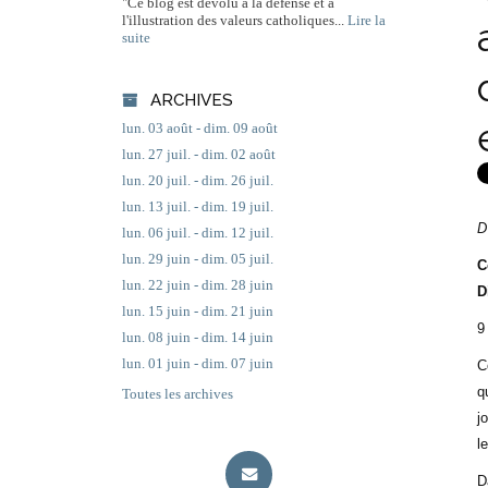
"Ce blog est dévolu à la défense et à
l'illustration des valeurs catholiques...
Lire la
suite
ARCHIVES
lun. 03 août - dim. 09 août
lun. 27 juil. - dim. 02 août
lun. 20 juil. - dim. 26 juil.
lun. 13 juil. - dim. 19 juil.
D
lun. 06 juil. - dim. 12 juil.
lun. 29 juin - dim. 05 juil.
C
lun. 22 juin - dim. 28 juin
D
lun. 15 juin - dim. 21 juin
9
lun. 08 juin - dim. 14 juin
lun. 01 juin - dim. 07 juin
C
q
Toutes les archives
j
l
D