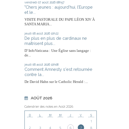
vendredi 07
août 2026
08h57
"Chers jeunes : aujourd’hui, l’Europe
et le...
VISITE PASTORALE DU PAPE LÉON XIV À
SANTA MARIA...
jeudi 06
août 2026
10h22
De plus en plus de cardinaux ne
maîtrisent plus...
D' InfoVaticana : Une Église sans langage :
de...
jeudi 06
août 2026
10h08
Comment Amnesty s'est retournée
contre la...
De David Hahn sur le Catholic Herald :...
AOÛT 2026
Calendrier des notes en Août 2026
D
L
M
M
J
V
S
1
2
3
4
5
6
7
8