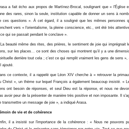
rasa a fait écho aux propos de Martínez-Brocal, soulignant que « l'Église e
'une des rares, sinon la seule, institution capable de donner un sens à nomb
e ces questions ». À cet égard, il a souligné que les mêmes personnes q
enchent vers « l'orientalisme, la pleine conscience, etc., ont été très attentiv
 ce qui se passait pendant le conclave ».
 La beauté même des rites, des prières, le sentiment de joie qui imprégnait l
ens, sur les places… ce sont des choses qui montrent qu’il y a une dimensi
pirituelle derrière tout cela ; c’est ce qui remplit vraiment les gens de sens », 
il ajouté.
ans ce contexte, il a rappelé que Léon XIV cherche à « retrouver la primau
u Christ », un thème sur lequel François a également beaucoup insisté. « L
ens ont besoin de réponses, et seul Dieu est la réponse, et nous ne devo
as avoir peur de la présenter de manière très positive et non imposante. Il s'ag
e transmettre un message de joie », a indiqué Arasa.
émoin de vie et de cohérence
nfin, il a insisté sur l'importance de la cohérence : « Nous ne pouvons p
arler du Christ et le présenter sans témoigner par notre vie. Tout ce que no