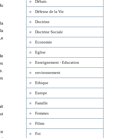
Débats
du
Défense de la Vie
Doctrine
la
la
Doctrine Sociale
Le
Economie
Eglise
de
Enseignement - Education
es
s.
environnement
es
Ethique
Europe
Famille
it
Femmes
ui
Films
ce
Foi