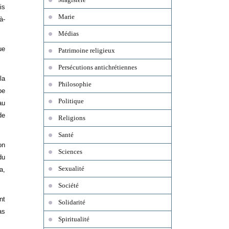
is
Marie
à-
Médias
ue
Patrimoine religieux
Persécutions antichrétiennes
la
Philosophie
pe
Politique
au
de
Religions
Santé
on
Sciences
du
Sexualité
a,
Société
nt
Solidarité
as
Spiritualité