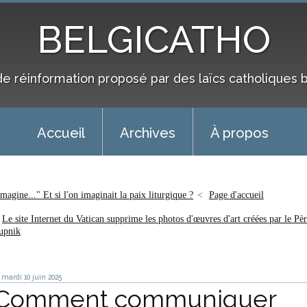
BELGICATHO
de réinformation proposé par des laïcs catholiques 
Accueil
Archives
À propos
magine..." Et si l'on imaginait la paix liturgique ?
Page d'accueil
Le site Internet du Vatican supprime les photos d'œuvres d'art créées par le Pè
upnik
mardi 10
juin 2025
Comment communiquer