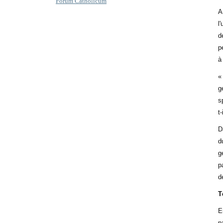
Forum Catholicum
A
l
d
p
à
«
g
s
t-
D
d
g
p
d
T
E
p