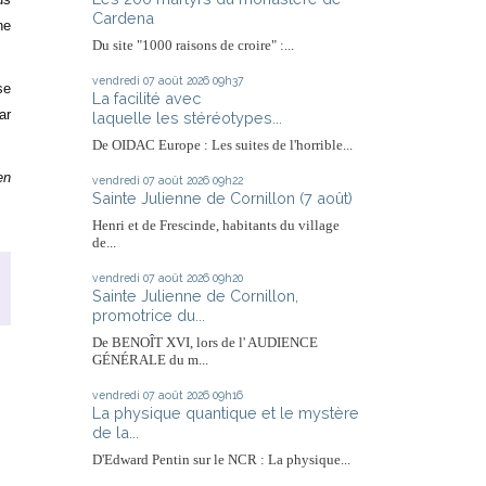
Cardena
ne
Du site "1000 raisons de croire" :...
vendredi 07
août 2026
09h37
se
La facilité avec
ar
laquelle les stéréotypes...
De OIDAC Europe : Les suites de l'horrible...
en
vendredi 07
août 2026
09h22
Sainte Julienne de Cornillon (7 août)
Henri et de Frescinde, habitants du village
de...
vendredi 07
août 2026
09h20
Sainte Julienne de Cornillon,
promotrice du...
De BENOÎT XVI, lors de l' AUDIENCE
GÉNÉRALE du m...
vendredi 07
août 2026
09h16
La physique quantique et le mystère
de la...
D'Edward Pentin sur le NCR : La physique...