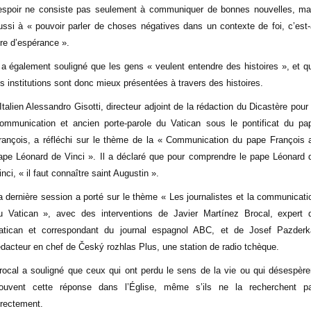
’espoir ne consiste pas seulement à communiquer de bonnes nouvelles, ma
ussi à « pouvoir parler de choses négatives dans un contexte de foi, c’est-
ire d’espérance ».
l a également souligné que les gens « veulent entendre des histoires », et q
es institutions sont donc mieux présentées à travers des histoires.
'Italien Alessandro Gisotti, directeur adjoint de la rédaction du Dicastère pour 
ommunication et ancien porte-parole du Vatican sous le pontificat du pa
rançois, a réfléchi sur le thème de la « Communication du pape François 
ape Léonard de Vinci ». Il a déclaré que pour comprendre le pape Léonard 
inci, « il faut connaître saint Augustin ».
a dernière session a porté sur le thème « Les journalistes et la communicati
u Vatican », avec des interventions de Javier Martínez Brocal, expert 
atican et correspondant du journal espagnol ABC, et de Josef Pazderk
édacteur en chef de Český rozhlas Plus, une station de radio tchèque.
rocal a souligné que ceux qui ont perdu le sens de la vie ou qui désespère
rouvent cette réponse dans l’Église, même s’ils ne la recherchent p
irectement.