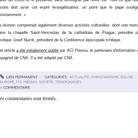
isons doit avoir cet esprit évangélisateur, un point que le pape soulig
onstamment. »
a réunion comprenait également diverses activités culturelles, dont une mes
ans la chapelle Saint-Venceslas de la cathédrale de Prague, présidée p
'évêque Josef Nuzík, président de la Conférence épiscopale tchèque.
et article
a été initialement publié
par ACI Prensa, le partenaire d'information 
spagnol de CNA. Il a été adapté par CNA.
LIEN PERMANENT
CATÉGORIES :
ACTUALITÉ
,
CHRISTIANISME
,
EGLISE
,
EUROPE
,
FOI
,
MÉDIAS
,
SOCIÉTÉ
,
TÉMOIGNAGES
0
COMMENTAIRE
es commentaires sont fermés.