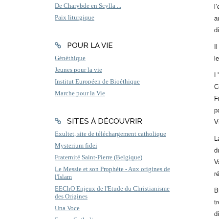
De Charybde en Scylla ...
l
Paix liturgique
a
d
POUR LA VIE
I
Généthique
l
Jeunes pour la vie
L
Institut Européen de Bioéthique
C
Marche pour la Vie
F
p
SITES À DÉCOUVRIR
V
Exultet, site de téléchargement catholique
L
Mysterium fidei
d
Fraternité Saint-Pierre (Belgique)
V
Le Messie et son Prophète - Aux origines de
r
l'Islam
EEChO Enjeux de l'Etude du Christianisme
B
des Origines
t
Una Voce
d