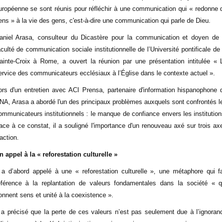
uropéenne se sont réunis pour réfléchir à une communication qui « redonne 
ens » à la vie des gens, c'est-à-dire une communication qui parle de Dieu.
aniel Arasa, consulteur du Dicastère pour la communication et doyen de 
aculté de communication sociale institutionnelle de l’Université pontificale de 
ainte-Croix à Rome, a ouvert la réunion par une présentation intitulée « 
ervice des communicateurs ecclésiaux à l’Église dans le contexte actuel ».
ors d'un entretien avec ACI Prensa, partenaire d'information hispanophone 
NA, Arasa a abordé l'un des principaux problèmes auxquels sont confrontés l
ommunicateurs institutionnels : le manque de confiance envers les institution
ace à ce constat, il a souligné l'importance d'un renouveau axé sur trois ax
'action.
n appel à la « reforestation culturelle »
l a d’abord appelé à une « reforestation culturelle », une métaphore qui fa
éférence à la replantation de valeurs fondamentales dans la société « q
onnent sens et unité à la coexistence ».
l a précisé que la perte de ces valeurs n’est pas seulement due à l’ignoran