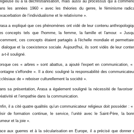
eligieuse ou à la déchristianisation, mais aussi au processus qui a commen
ans les années 1960 « avec les théories du genre, le féminisme radica
’exacerbation de l’individualisme et le relativisme ».
rasa a expliqué que ces phénomènes ont vidé de leur contenu anthropologiq
es concepts tels que l'homme, la femme, la famille et l'amour. « Jusqu
écemment, ces concepts étaient partagés à l'échelle mondiale et permettaie
e dialogue et la coexistence sociale. Aujourd'hui, ils sont vidés de leur conte
 a-t-il souligné.
orsque ces « arbres » sont abattus, a ajouté l'expert en communication, « 
ontagne s'effondre ». Il a donc souligné la responsabilité des communicateu
cclésiaux de « reboiser culturellement la société ».
ans sa présentation, Arasa a également souligné la nécessité de favoriser 
réativité et l’empathie dans la communication.
nfin, il a cité quatre qualités qu’un communicateur religieux doit posséder : « 
ésir de formation continue, le service, l’unité avec le Saint-Père, la bon
umeur et la joie ».
ace aux guerres et à la sécularisation en Europe, il a précisé que donner 