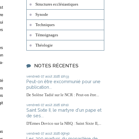
Structures ecclésiastiques
st
Synode
re
ui
Techniques
es
Témoignages
Théologie
es
on
a-
NOTES RÉCENTES
vendredi 07
août 2026
10h33
té
Peut-on être excommunié pour une
publication...
es
De Solène Tadié sur le NCR : Peut-on être...
ns
it
vendredi 07
août 2026
10h10
Saint Sixte II, le martyre d'un pape et
de ses...
D'Ermes Dovico sur la NBQ : Saint Sixte II,...
as
vendredi 07
août 2026
09h50
Les 200 martyrs du monastère de
us