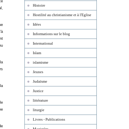
cé
Histoire
l,
Hostilité au christianisme et à l'Eglise
Idées
ue
'à
Informations sur le blog
nt
International
nu
Islam
la
islamisme
rs
Jeunes
Judaïsme
la
Justice
littérature
le
ne
liturgie
Livres - Publications
de
Magistère