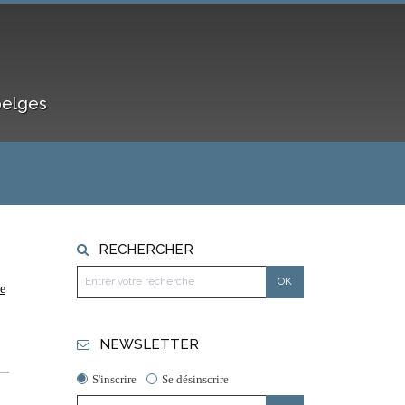
belges
RECHERCHER
re
NEWSLETTER
S'inscrire
Se désinscrire