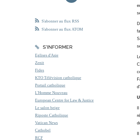
e
s
S'abonner au flux RSS
D
S'abonner au flux ATOM
f
S
s
S'INFORMER
Eglises d'Asie
L
Zenit
C
Fides
c
KTO Télévision catholique
F
Portail catholique
d
L'Homme Nouveau
U
European Centre for Law & Justice
Le salon beige
I
Riposte Catholique
r
Vatican News
d
Cathobel
I
RCF