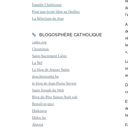
r
Famille Chrétienne
d
Pour une école libre au Québec
l
La Sélection du Jour
A
d
BLOGOSPHÈRE CATHOLIQUE
r
catho.org
l
Chesterton
»,
Saint-Sacrement Liège
L
La Nef
m
Le blog de Jeanne Smits
e
donchristophe.be
le blog de Jean-Pierre Snyers
D
Saint Joseph du Web
c
Blog du Père Simon Noël osb
E
Benoît-et-moi
d
Diakonos
h
Didoc.be
Aleteia
F