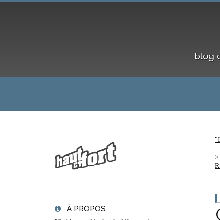
blog 
"I
R
À PROPOS