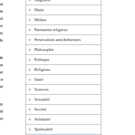
me
Marie
le
st
Médias
ès
Patrimoine religieux
ns
Persécutions antichrétiennes
du
Philosophie
de
Politique
me
Religions
er
ce
Santé
et
Sciences
Sexualité
us
Société
ël
on
Solidarité
Spiritualité