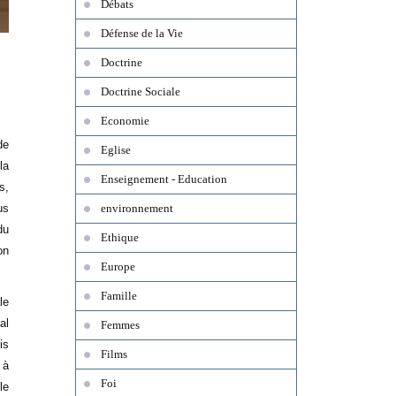
Débats
Défense de la Vie
Doctrine
Doctrine Sociale
Economie
de
Eglise
la
Enseignement - Education
s,
us
environnement
du
Ethique
on
Europe
Famille
le
al
Femmes
is
Films
 à
Foi
le