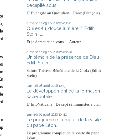
décapité sous...
D' Evangile au Quotidien : Franz (François)...
te
dimanche 09
août 2026
08h21
e,
Qui es-tu, douce lumière ? (Edith
la
Stein -...
nt
Et je demeure en vous... Auteur...
dimanche 09
août 2026
08h20
Un témoin de la présence de Dieu :
es
Edith Stein...
ès
Sainte Thérèse-Bénédicte de la Croix (Edith
pe
Stein)...
En
samedi 08
août 2026
10h31
us
Le développement de la formation
de
sacerdotale...
it
D' InfoVaticana : De sept séminaristes à un...
samedi 08
août 2026
10h12
Le programme complet de la visite
 a
du pape Léon...
up
Le programme complet de la visite du pape
t.
Léon...