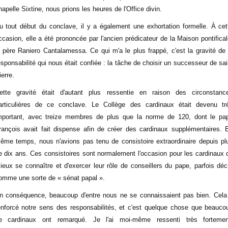
hapelle Sixtine, nous prions les heures de l'Office divin.
u tout début du conclave, il y a également une exhortation formelle. À cet
ccasion, elle a été prononcée par l'ancien prédicateur de la Maison pontifical
e père Raniero Cantalamessa. Ce qui m'a le plus frappé, c'est la gravité de 
esponsabilité qui nous était confiée : la tâche de choisir un successeur de sai
ierre.
ette gravité était d'autant plus ressentie en raison des circonstanc
articulières de ce conclave. Le Collège des cardinaux était devenu tr
mportant, avec treize membres de plus que la norme de 120, dont le pa
rançois avait fait dispense afin de créer des cardinaux supplémentaires. 
ême temps, nous n'avions pas tenu de consistoire extraordinaire depuis pl
e dix ans. Ces consistoires sont normalement l'occasion pour les cardinaux 
ieux se connaître et d'exercer leur rôle de conseillers du pape, parfois décr
omme une sorte de « sénat papal ».
n conséquence, beaucoup d'entre nous ne se connaissaient pas bien. Cela
enforcé notre sens des responsabilités, et c'est quelque chose que beauco
e cardinaux ont remarqué. Je l'ai moi-même ressenti très fortemen