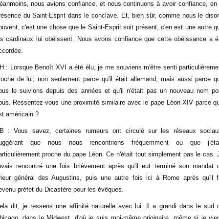
éanmoins, nous avions confiance, et nous continuons à avoir confiance, en 
résence du Saint-Esprit dans le conclave. Et, bien sûr, comme nous le diso
ouvent, c'est une chose que le Saint-Esprit soit présent, c'en est une autre q
es cardinaux lui obéissent. Nous avons confiance que cette obéissance a é
ccordée.
H : Lorsque Benoît XVI a été élu, je me souviens m'être senti particulièreme
roche de lui, non seulement parce qu'il était allemand, mais aussi parce q
ous le suivions depuis des années et qu'il n'était pas un nouveau nom po
ous. Ressentez-vous une proximité similaire avec le pape Léon XIV parce qu'
st américain ?
B : Vous savez, certaines rumeurs ont circulé sur les réseaux sociau
uggérant que nous nous rencontrions fréquemment ou que j'éta
articulièrement proche du pape Léon. Ce n'était tout simplement pas le cas. 
'avais rencontré une fois brièvement après qu'il eut terminé son mandat 
rieur général des Augustins, puis une autre fois ici à Rome après qu'il f
evenu préfet du Dicastère pour les évêques.
ela dit, je ressens une affinité naturelle avec lui. Il a grandi dans le sud 
hicago, dans le Midwest, d'où je suis moi-même originaire, même si je vie