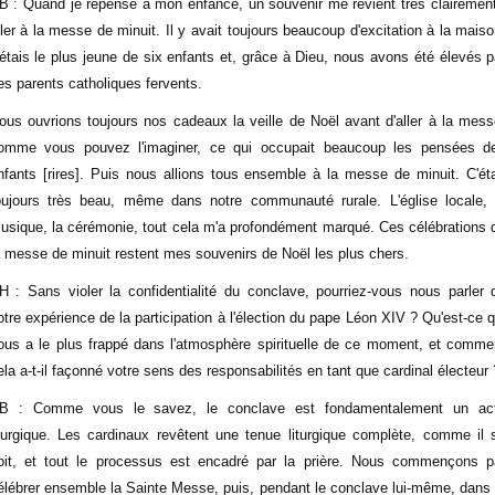
B : Quand je repense à mon enfance, un souvenir me revient très clairement
ller à la messe de minuit. Il y avait toujours beaucoup d'excitation à la maiso
'étais le plus jeune de six enfants et, grâce à Dieu, nous avons été élevés p
es parents catholiques fervents.
ous ouvrions toujours nos cadeaux la veille de Noël avant d'aller à la mess
omme vous pouvez l'imaginer, ce qui occupait beaucoup les pensées d
nfants [rires]. Puis nous allions tous ensemble à la messe de minuit. C'éta
oujours très beau, même dans notre communauté rurale. L'église locale, 
usique, la cérémonie, tout cela m'a profondément marqué. Ces célébrations 
a messe de minuit restent mes souvenirs de Noël les plus chers.
H : Sans violer la confidentialité du conclave, pourriez-vous nous parler 
otre expérience de la participation à l'élection du pape Léon XIV ? Qu'est-ce q
ous a le plus frappé dans l'atmosphère spirituelle de ce moment, et comme
ela a-t-il façonné votre sens des responsabilités en tant que cardinal électeur 
B : Comme vous le savez, le conclave est fondamentalement un ac
iturgique. Les cardinaux revêtent une tenue liturgique complète, comme il 
oit, et tout le processus est encadré par la prière. Nous commençons p
élébrer ensemble la Sainte Messe, puis, pendant le conclave lui-même, dans 