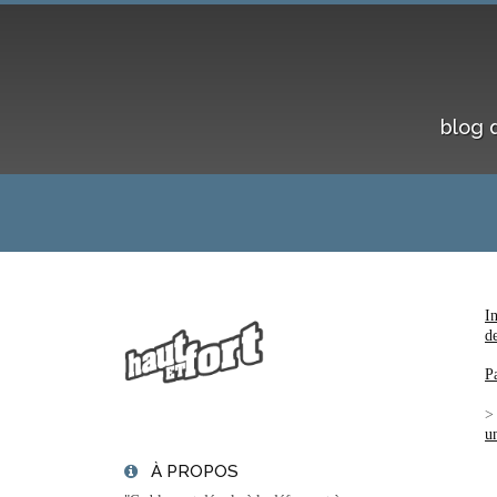
blog 
I
d
P
u
À PROPOS