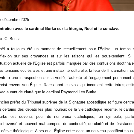
5 décembre 2025
ntretien avec le cardinal Burke sur la liturgie, Noël et le conclave
an C. Bentz
oël a toujours été un moment de recueillement pour l'Église, un temps 
éflexion sur ses croyances et sur les raisons qui les sous-tendent. Si 
ituation actuelle de l'Église est parfois marquée par des confusions doctrinale
es tensions ecclésiales et une instabilité culturelle, la fête de l'Incarnation no
nvite à une introspection sur la vérité, l'autorité et l'engagement permanent 
hrist envers son Église. Rares sont les voix qui incarnent cette introspecti
vec autant de clarté que le cardinal Raymond Leo Burke.
ncien préfet du Tribunal suprême de la Signature apostolique et figure centra
e certains des débats les plus houleux de la vie catholique récente, le cardin
urke est devenu, pour de nombreux catholiques, un symbole, parfo
ontroversé et souvent mal compris, de continuité, de clarté et de résistance
a dérive théologique. Alors que l'Église entre dans un nouveau pontificat sous 