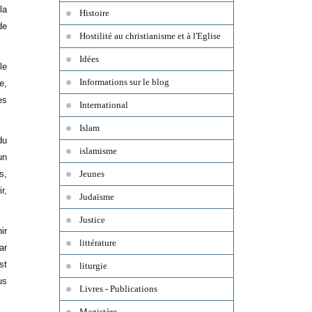
la
Histoire
de
Hostilité au christianisme et à l'Eglise
Idées
le
Informations sur le blog
e,
es
International
Islam
du
islamisme
un
s,
Jeunes
r,
Judaïsme
Justice
ir
littérature
ar
st
liturgie
us
Livres - Publications
Magistère