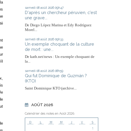
la
samedi 08
août 2026
09h47
ns
D'après un chercheur péruvien, c'est
ue
une grave...
té
De Diego López Marina et Edy Rodríguez
Morel...
samedi 08
août 2026
09h33
nt
Un exemple choquant de la culture
ue
de mort : une...
ur
De kath.net/news : Un exemple choquant de
il
la...
samedi 08
août 2026
08h59
Qui fut Dominique de Guzmán ?
x,
(KTO)
is
Saint Dominique KTO (archive...
Je
de
AOÛT 2026
ut
Calendrier des notes en Août 2026
D
L
M
M
J
V
S
de
1
ns