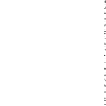
N
p
s
l
a
C
p
n
n
e
C
s
p
l
p
d
C
C