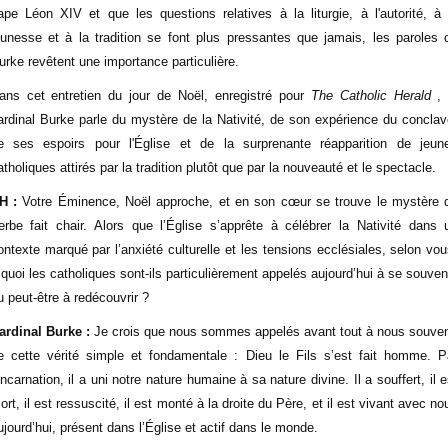
ape Léon XIV et que les questions relatives à la liturgie, à l'autorité, à 
eunesse et à la tradition se font plus pressantes que jamais, les paroles 
urke revêtent une importance particulière.
ans cet entretien du jour de Noël, enregistré pour
The Catholic Herald
, 
ardinal Burke parle du mystère de la Nativité, de son expérience du conclav
e ses espoirs pour l'Église et de la surprenante réapparition de jeun
atholiques attirés par la tradition plutôt que par la nouveauté et le spectacle.
H :
Votre Éminence, Noël approche, et en son cœur se trouve le mystère 
erbe fait chair. Alors que l’Église s’apprête à célébrer la Nativité dans 
ontexte marqué par l’anxiété culturelle et les tensions ecclésiales, selon vou
 quoi les catholiques sont-ils particulièrement appelés aujourd’hui à se souveni
u peut-être à redécouvrir ?
ardinal Burke :
Je crois que nous sommes appelés avant tout à nous souven
e cette vérité simple et fondamentale : Dieu le Fils s’est fait homme. P
’Incarnation, il a uni notre nature humaine à sa nature divine. Il a souffert, il e
ort, il est ressuscité, il est monté à la droite du Père, et il est vivant avec no
ujourd’hui, présent dans l’Église et actif dans le monde.