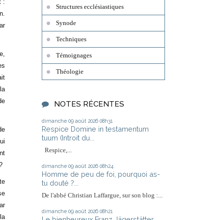
 :
Structures ecclésiastiques
n.
Synode
ar
Techniques
e,
Témoignages
es
Théologie
it
la
de
NOTES RÉCENTES
dimanche 09
août 2026
08h31
Respice Domine in testamentum
de
tuum (Introit du...
ui
Respice,...
nt
?
dimanche 09
août 2026
08h24
Homme de peu de foi, pourquoi as-
te
tu douté ?...
se
De l'abbé Christian Laffargue, sur son blog :...
ar
dimanche 09
août 2026
08h21
la
Le bienheureux Franz Jägerstätter