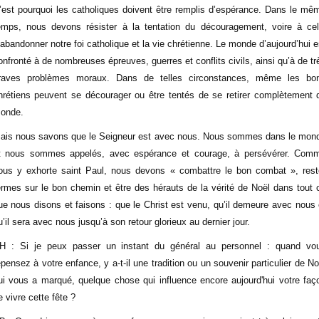
’est pourquoi les catholiques doivent être remplis d’espérance. Dans le mê
emps, nous devons résister à la tentation du découragement, voire à cel
’abandonner notre foi catholique et la vie chrétienne. Le monde d’aujourd’hui e
onfronté à de nombreuses épreuves, guerres et conflits civils, ainsi qu’à de tr
raves problèmes moraux. Dans de telles circonstances, même les bo
hrétiens peuvent se décourager ou être tentés de se retirer complètement 
onde.
ais nous savons que le Seigneur est avec nous. Nous sommes dans le mon
t nous sommes appelés, avec espérance et courage, à persévérer. Com
ous y exhorte saint Paul, nous devons « combattre le bon combat », rest
ermes sur le bon chemin et être des hérauts de la vérité de Noël dans tout 
ue nous disons et faisons : que le Christ est venu, qu’il demeure avec nous 
u’il sera avec nous jusqu’à son retour glorieux au dernier jour.
H : Si je peux passer un instant du général au personnel : quand vo
epensez à votre enfance, y a-t-il une tradition ou un souvenir particulier de No
ui vous a marqué, quelque chose qui influence encore aujourd'hui votre faç
e vivre cette fête ?