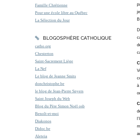
p
Famille Chrétienne
j
Pour une école libre au Québec
B
La Sélection du Jour
D
c
BLOGOSPHÈRE CATHOLIQUE
d
catho.org
c
Chesterton
Saint-Sacrement Liège
C
La Nef
V
Le blog de Jeanne Smits
c
donchristophe.be
à
le blog de Jean-Pierre Snyers
o
Saint Joseph du Web
C
Blog du Père Simon Noël osb
d
Benoît-et-moi
l
Diakonos
m
Didoc.be
a
Aleteia