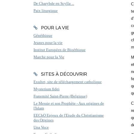
De Charybde en Scylla ...
C
Paix liturgique
t
d
c
POUR LA VIE
g
Généthique
c
Jeunes pour la vie
m
Institut Européen de Bioéthique
Marche pour la Vie
M
e
n
SITES À DÉCOUVRIR
f
Exultet, site de téléchargement catholique
q
Mysterium fidei
q
Fraternité Saint-Pierre (Belgique)
C
Le Messie et son Prophète - Aux origines de
l'Islam
r
EEChO Enjeux de l'Etude du Christianisme
q
des Origines
d
Una Voce