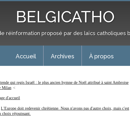
BELGICATHO
de réinformation proposé par des laïcs catholiques 
Accueil
Archives
À propos
ntende qui regis Israël : le plus ancien hymne de Noël attribué à saint Ambroise
e Milan
age d'accueil
L'Europe doit redevenir chrétienne. Nous n'avons pas d'autre choix, mais c'est
n choix réjouissant.