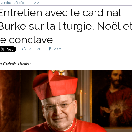
vendredi 26
décembre 2025
Entretien avec le cardinal
Burke sur la liturgie, Noël e
le conclave
IMPRIMER
Share
u
Catholic Herald
: