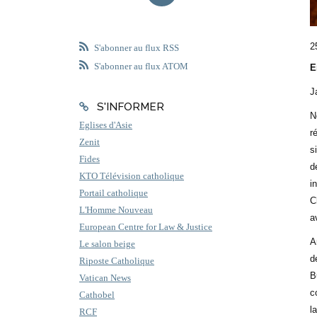
2
S'abonner au flux RSS
S'abonner au flux ATOM
E
J
S'INFORMER
N
Eglises d'Asie
r
Zenit
s
Fides
d
KTO Télévision catholique
i
Portail catholique
C
L'Homme Nouveau
a
European Centre for Law & Justice
A
Le salon beige
d
Riposte Catholique
B
Vatican News
c
Cathobel
l
RCF