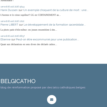
Abominable !
samedi 08
août 2026
15h44
Hank Dussen
sur
Un exemple choquant de la culture de mort : une...
L'horreur et le crime suprême!! GG est CERTAINEMENT au...
samedi 08
août 2026
11h22
Pierre LIBERT
sur
Le développement de la formation sacerdotale...
La photo parle d'elle-même: ces jeunes ressemblent à des...
samedi 08
août 2026
08h37
Etienne
sur
Peut-on être excommunié pour une publication...
Quant aux déclarations en sens divers des déclarés cathos...
BELGICATHO
blog de réinformation proposé par des laïcs catholiques belges