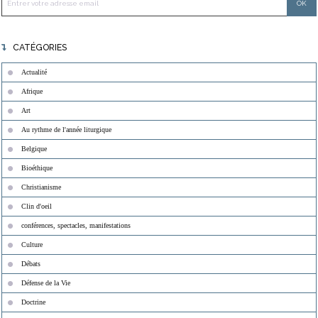
CATÉGORIES
Actualité
Afrique
Art
Au rythme de l'année liturgique
Belgique
Bioéthique
Christianisme
Clin d'oeil
conférences, spectacles, manifestations
Culture
Débats
Défense de la Vie
Doctrine