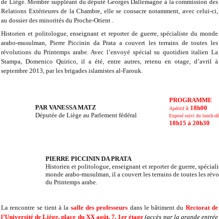
de Liège. Membre suppléant du député Georges Dallemagne à la commission des
Relations Extérieures de la Chambre, elle se consacre notamment, avec celui-ci,
au dossier des minorités du Proche-Orient .
Historien et politologue, enseignant et reporter de guerre, spécialiste du monde
arabo-musulman, Pierre Piccinin da Prata a couvert les terrains de toutes les
révolutions du Printemps arabe. Avec l’envoyé spécial su quotidien italien La
Stampa, Domenico Quirico, il a été, entre autres, retenu en otage, d’avril à
septembre 2013, par les brigades islamistes al-Farouk.
PROGRAMME
PAR VANESSA MATZ
à
18h00
Apéritif
Députée de Liège au Parlement fédéral
Exposé suivi du lunch-dé
18h15 à 20h30
PIERRE PICCININ DA PRATA
Historien et politologue, enseignant et reporter de guerre, spéciali
monde arabo-musulman, il a couvert les terrains de toutes les rév
du Printemps arabe.
La rencontre se tient à la
salle des professeurs
dans le bâtiment du
Rectorat de
l’Université de Liège, place du XX août, 7, 1er étage
(accès par la grande entrée