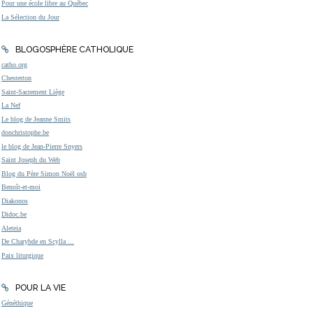
Pour une école libre au Québec
La Sélection du Jour
BLOGOSPHÈRE CATHOLIQUE
catho.org
Chesterton
Saint-Sacrement Liège
La Nef
Le blog de Jeanne Smits
donchristophe.be
le blog de Jean-Pierre Snyers
Saint Joseph du Web
Blog du Père Simon Noël osb
Benoît-et-moi
Diakonos
Didoc.be
Aleteia
De Charybde en Scylla ...
Paix liturgique
POUR LA VIE
Généthique