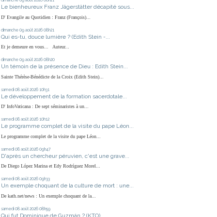
dimanche 09
août 2026
08h21
Le bienheureux Franz Jägerstätter décapité sous...
D' Evangile au Quotidien : Franz (François)...
dimanche 09
août 2026
08h21
Qui es-tu, douce lumière ? (Edith Stein -...
Et je demeure en vous... Auteur...
dimanche 09
août 2026
08h20
Un témoin de la présence de Dieu : Edith Stein...
Sainte Thérèse-Bénédicte de la Croix (Edith Stein)...
samedi 08
août 2026
10h31
Le développement de la formation sacerdotale...
D' InfoVaticana : De sept séminaristes à un...
samedi 08
août 2026
10h12
Le programme complet de la visite du pape Léon...
Le programme complet de la visite du pape Léon...
samedi 08
août 2026
09h47
D'après un chercheur péruvien, c'est une grave...
De Diego López Marina et Edy Rodríguez Morel...
samedi 08
août 2026
09h33
Un exemple choquant de la culture de mort : une...
De kath.net/news : Un exemple choquant de la...
samedi 08
août 2026
08h59
Qui fut Dominique de Guzmán ? (KTO)