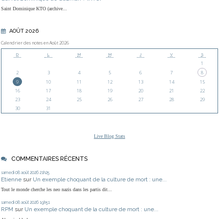
Saint Dominique KTO (archive...
AOÛT 2026
Calendrier des notes en Août 2026
D
L
M
M
J
V
S
1
2
3
4
5
6
7
8
9
10
11
12
13
14
15
16
17
18
19
20
21
22
23
24
25
26
27
28
29
30
31
Live Blog Stats
COMMENTAIRES RÉCENTS
samedi 08
août 2026
21h25
Etienne
sur
Un exemple choquant de la culture de mort : une...
Tout le monde cherche les neo nazis dans les partis dit...
samedi 08
août 2026
19h51
RPM
sur
Un exemple choquant de la culture de mort : une...