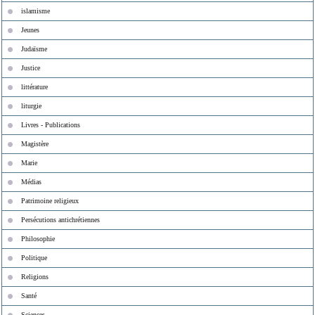
islamisme
Jeunes
Judaïsme
Justice
littérature
liturgie
Livres - Publications
Magistère
Marie
Médias
Patrimoine religieux
Persécutions antichrétiennes
Philosophie
Politique
Religions
Santé
Sciences