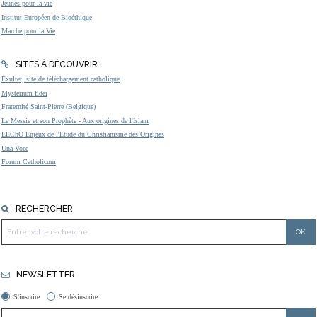
Jeunes pour la vie
Institut Européen de Bioéthique
Marche pour la Vie
SITES À DÉCOUVRIR
Exultet, site de téléchargement catholique
Mysterium fidei
Fraternité Saint-Pierre (Belgique)
Le Messie et son Prophète - Aux origines de l'Islam
EEChO Enjeux de l'Etude du Christianisme des Origines
Una Voce
Forum Catholicum
RECHERCHER
NEWSLETTER
S'inscrire
Se désinscrire