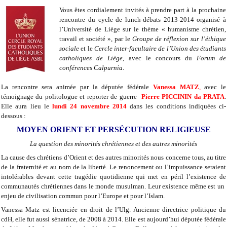
Vous êtes cordialement invités à prendre part à la prochaine
rencontre du cycle de lunch-débats 2013-2014 organisé à
l’Université de Liège sur le thème « humanisme chrétien,
travail et société », par le
Groupe de réflexion sur l’éthique
sociale
et le
Cercle inter-facultaire de l’Union des étudiants
catholiques de Liège
, avec le concours du
Forum de
conférences Calpurnia
.
La rencontre sera animée par la députée fédérale
Vanessa MATZ
,
avec le
témoignage du politologue et reporter de guerre
Pierre PICCININ da PRATA
.
Elle aura lieu le
lundi 24 novembre 2014
dans les conditions indiquées ci-
dessous :
MOYEN ORIENT ET PERSÉCUTION RELIGIEUSE
La question des minorités chrétiennes et des autres minorités
La cause des chrétiens d’Orient et des autres minorités nous concerne tous, au titre
de la fraternité et au nom de la liberté. Le renoncement ou l’impuissance seraient
intolérables devant cette tragédie quotidienne qui met en péril l’existence de
communautés chrétiennes dans le monde musulman. Leur existence même est un
enjeu de civilisation commun pour l’Europe et pour l’Islam.
Vanessa Matz est licenciée en droit de l’Ulg. Ancienne directrice politique du
cdH, elle fut aussi sénatrice, de 2008 à 2014. Elle est aujourd’hui députée fédérale