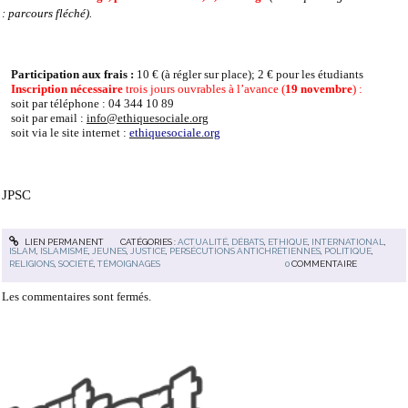
: parcours fléché).
Participation aux frais :
10 € (à régler sur place); 2 € pour les étudiants
Inscription nécessaire
trois jours ouvrables à l’avance (
19 novembre
) :
soit par téléphone : 04 344 10 89
soit par email :
info@ethiquesociale.org
soit via le site internet :
ethiquesociale.org
JPSC
LIEN PERMANENT
CATÉGORIES :
ACTUALITÉ
,
DÉBATS
,
ETHIQUE
,
INTERNATIONAL
,
ISLAM
,
ISLAMISME
,
JEUNES
,
JUSTICE
,
PERSÉCUTIONS ANTICHRÉTIENNES
,
POLITIQUE
,
RELIGIONS
,
SOCIÉTÉ
,
TÉMOIGNAGES
0
COMMENTAIRE
Les commentaires sont fermés.