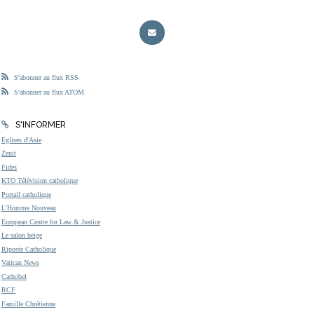
S'abonner au flux RSS
S'abonner au flux ATOM
S'INFORMER
Eglises d'Asie
Zenit
Fides
KTO Télévision catholique
Portail catholique
L'Homme Nouveau
European Centre for Law & Justice
Le salon beige
Riposte Catholique
Vatican News
Cathobel
RCF
Famille Chrétienne