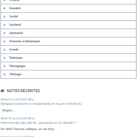
Sexualité
Société
Solidarité
Spiritualité
Structures ecclésiastiques
Synode
Techniques
Témoignages
Théologie
NOTES RÉCENTES
dimanche 09
août 2026
08h31
Respice Domine in testamentum tuum (Introit du...
Respice,...
dimanche 09
août 2026
08h24
Homme de peu de foi, pourquoi as-tu douté ?...
De l'abbé Christian Laffargue, sur son blog :...