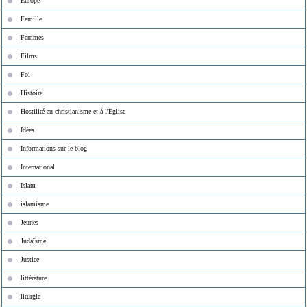
Europe
Famille
Femmes
Films
Foi
Histoire
Hostilité au christianisme et à l'Eglise
Idées
Informations sur le blog
International
Islam
islamisme
Jeunes
Judaïsme
Justice
littérature
liturgie