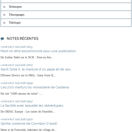
Techniques
Témoignages
Théologie
NOTES RÉCENTES
vendredi 07
août 2026
10h33
Peut-on être excommunié pour une publication...
De Solène Tadié sur le NCR : Peut-on être...
vendredi 07
août 2026
10h10
Saint Sixte II, le martyre d'un pape et de ses...
D'Ermes Dovico sur la NBQ : Saint Sixte II,...
vendredi 07
août 2026
09h50
Les 200 martyrs du monastère de Cardena
Du site "1000 raisons de croire" :...
vendredi 07
août 2026
09h37
La facilité avec laquelle les stéréotypes...
De OIDAC Europe : Les suites de l'horrible...
vendredi 07
août 2026
09h22
Sainte Julienne de Cornillon (7 août)
Henri et de Frescinde, habitants du village de...