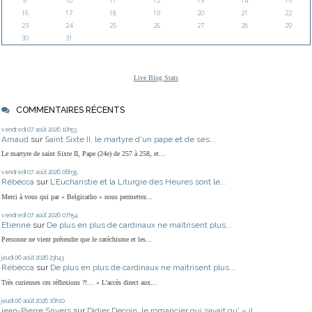
9
10
11
12
13
14
15
16
17
18
19
20
21
22
23
24
25
26
27
28
29
30
31
Live Blog Stats
COMMENTAIRES RÉCENTS
vendredi 07
août 2026
10h53
Arnaud
sur
Saint Sixte II, le martyre d'un pape et de ses...
Le martyre de saint Sixte II, Pape (24e) de 257 à 258, et...
vendredi 07
août 2026
08h35
Rébécca
sur
L’Eucharistie et la Liturgie des Heures sont le...
Merci à vous qui par « Belgicatho » nous permettez...
vendredi 07
août 2026
07h54
Etienne
sur
De plus en plus de cardinaux ne maîtrisent plus...
Personne ne vient prétendre que le catéchisme et les...
jeudi 06
août 2026
23h43
Rébécca
sur
De plus en plus de cardinaux ne maîtrisent plus...
Très curieuses ces réflexions ?!… « L'accès direct aux...
jeudi 06
août 2026
16h10
jean-Pierre Snyers
sur
Didier Decoin, le romancier qui savait qu' « il...