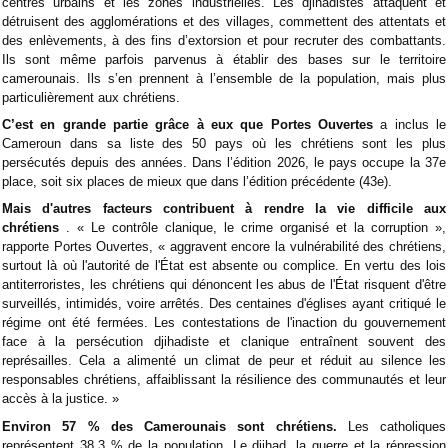
centres urbains et les zones industrielles. Les djihadistes attaquent et
détruisent des agglomérations et des villages, commettent des attentats et
des enlèvements, à des fins d’extorsion et pour recruter des combattants.
Ils sont même parfois parvenus à établir des bases sur le territoire
camerounais. Ils s’en prennent à l’ensemble de la population, mais plus
particulièrement aux chrétiens.
C’est en grande partie grâce à eux que Portes Ouvertes
a inclus le
Cameroun dans sa liste des 50 pays où les chrétiens sont les plus
persécutés depuis des années. Dans l’édition 2026, le pays occupe la 37e
place, soit six places de mieux que dans l’édition précédente (43e).
Mais d'autres facteurs contribuent à rendre la vie difficile aux
chrétiens
. « Le contrôle clanique, le crime organisé et la corruption »,
rapporte Portes Ouvertes, « aggravent encore la vulnérabilité des chrétiens,
surtout là où l'autorité de l'État est absente ou complice. En vertu des lois
antiterroristes, les chrétiens qui dénoncent les abus de l'État risquent d'être
surveillés, intimidés, voire arrêtés. Des centaines d'églises ayant critiqué le
régime ont été fermées. Les contestations de l'inaction du gouvernement
face à la persécution djihadiste et clanique entraînent souvent des
représailles. Cela a alimenté un climat de peur et réduit au silence les
responsables chrétiens, affaiblissant la résilience des communautés et leur
accès à la justice. »
Environ 57 % des Camerounais sont chrétiens.
Les catholiques
représentent 38,3 % de la population. Le djihad, la guerre et la répression