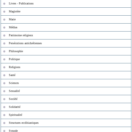
Livres - Publications
Magistère
Marie
Médias
Patrimoine religieux
Persécutions antichrétiennes
Philosophie
Politique
Religions
Santé
Sciences
Sexualité
Société
Solidarité
Spiritualité
Structures ecclésiastiques
Synode