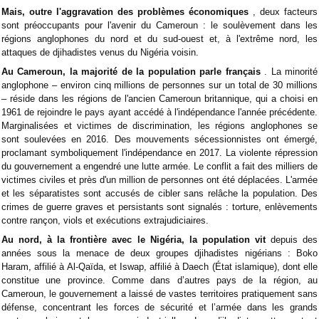
Mais, outre l'aggravation des problèmes économiques
, deux facteurs
sont préoccupants pour l'avenir du Cameroun : le soulèvement dans les
régions anglophones du nord et du sud-ouest et, à l'extrême nord, les
attaques de djihadistes venus du Nigéria voisin.
Au Cameroun, la majorité de la population parle français
. La minorité
anglophone – environ cinq millions de personnes sur un total de 30 millions
– réside dans les régions de l'ancien Cameroun britannique, qui a choisi en
1961 de rejoindre le pays ayant accédé à l'indépendance l'année précédente.
Marginalisées et victimes de discrimination, les régions anglophones se
sont soulevées en 2016. Des mouvements sécessionnistes ont émergé,
proclamant symboliquement l'indépendance en 2017. La violente répression
du gouvernement a engendré une lutte armée. Le conflit a fait des milliers de
victimes civiles et près d'un million de personnes ont été déplacées. L'armée
et les séparatistes sont accusés de cibler sans relâche la population. Des
crimes de guerre graves et persistants sont signalés : torture, enlèvements
contre rançon, viols et exécutions extrajudiciaires.
Au nord, à la frontière avec le Nigéria, la population vit
depuis des
années sous la menace de deux groupes djihadistes nigérians : Boko
Haram, affilié à Al-Qaïda, et Iswap, affilié à Daech (État islamique), dont elle
constitue une province. Comme dans d’autres pays de la région, au
Cameroun, le gouvernement a laissé de vastes territoires pratiquement sans
défense, concentrant les forces de sécurité et l’armée dans les grands