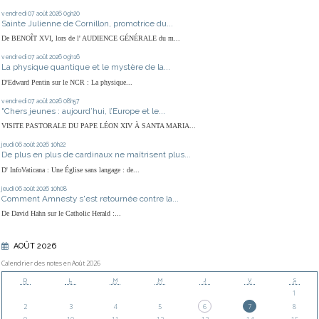
vendredi 07
août 2026
09h20
Sainte Julienne de Cornillon, promotrice du...
De BENOÎT XVI, lors de l' AUDIENCE GÉNÉRALE du m...
vendredi 07
août 2026
09h16
La physique quantique et le mystère de la...
D'Edward Pentin sur le NCR : La physique...
vendredi 07
août 2026
08h57
"Chers jeunes : aujourd’hui, l’Europe et le...
VISITE PASTORALE DU PAPE LÉON XIV À SANTA MARIA...
jeudi 06
août 2026
10h22
De plus en plus de cardinaux ne maîtrisent plus...
D' InfoVaticana : Une Église sans langage : de...
jeudi 06
août 2026
10h08
Comment Amnesty s'est retournée contre la...
De David Hahn sur le Catholic Herald :...
AOÛT 2026
Calendrier des notes en Août 2026
D
L
M
M
J
V
S
1
2
3
4
5
6
7
8