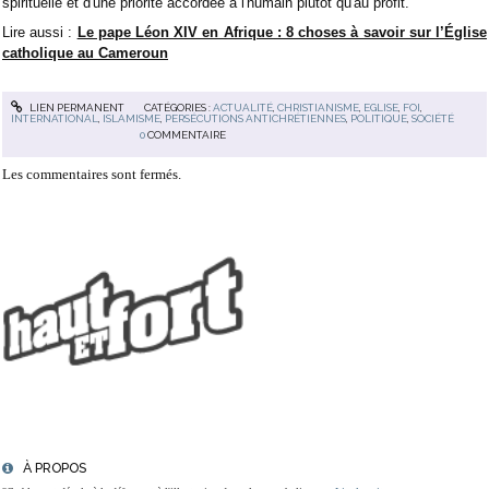
spirituelle et d'une priorité accordée à l'humain plutôt qu'au profit.
Lire aussi :
Le pape Léon XIV en Afrique : 8 choses à savoir sur l’Église
catholique au Cameroun
LIEN PERMANENT
CATÉGORIES :
ACTUALITÉ
,
CHRISTIANISME
,
EGLISE
,
FOI
,
INTERNATIONAL
,
ISLAMISME
,
PERSÉCUTIONS ANTICHRÉTIENNES
,
POLITIQUE
,
SOCIÉTÉ
0
COMMENTAIRE
Les commentaires sont fermés.
À PROPOS