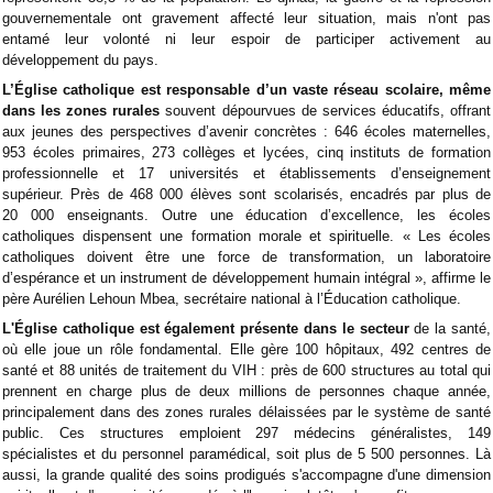
gouvernementale ont gravement affecté leur situation, mais n'ont pas
entamé leur volonté ni leur espoir de participer activement au
développement du pays.
L’Église catholique est responsable d’un vaste réseau scolaire,
même
dans les zones rurales
souvent dépourvues de services éducatifs, offrant
aux jeunes des perspectives d’avenir concrètes : 646 écoles maternelles,
953 écoles primaires, 273 collèges et lycées, cinq instituts de formation
professionnelle et 17 universités et établissements d’enseignement
supérieur. Près de 468 000 élèves sont scolarisés, encadrés par plus de
20 000 enseignants. Outre une éducation d’excellence, les écoles
catholiques dispensent une formation morale et spirituelle. « Les écoles
catholiques doivent être une force de transformation, un laboratoire
d’espérance et un instrument de développement humain intégral », affirme le
père Aurélien Lehoun Mbea, secrétaire national à l’Éducation catholique.
L'Église catholique est également présente dans le secteur
de la santé,
où elle joue un rôle fondamental. Elle gère 100 hôpitaux, 492 centres de
santé et 88 unités de traitement du VIH : près de 600 structures au total qui
prennent en charge plus de deux millions de personnes chaque année,
principalement dans des zones rurales délaissées par le système de santé
public. Ces structures emploient 297 médecins généralistes, 149
spécialistes et du personnel paramédical, soit plus de 5 500 personnes. Là
aussi, la grande qualité des soins prodigués s'accompagne d'une dimension