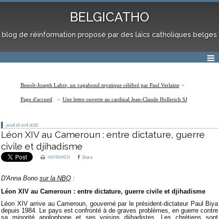
BELGICATHO
blog de réinformation proposé par des laïcs catholiques belges
Benoît-Joseph Labre, un vagabond mystique célébré par Paul Verlaine
Page d'accueil
Une lettre ouverte au cardinal Jean-Claude Hollerich SJ
jeudi 16
avril 2026
Léon XIV au Cameroun : entre dictature, guerre
civile et djihadisme
IMPRIMER
Share
D'Anna Bono
sur la NBQ
:
Léon XIV au Cameroun : entre dictature, guerre civile et djihadisme
Léon XIV arrive au Cameroun, gouverné par le président-dictateur Paul Biya
depuis 1984. Le pays est confronté à de graves problèmes, en guerre contre
sa minorité anglophone et ses voisins djihadistes. Les chrétiens sont