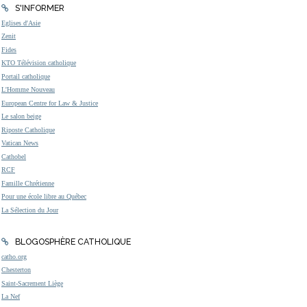
S'INFORMER
Eglises d'Asie
Zenit
Fides
KTO Télévision catholique
Portail catholique
L'Homme Nouveau
European Centre for Law & Justice
Le salon beige
Riposte Catholique
Vatican News
Cathobel
RCF
Famille Chrétienne
Pour une école libre au Québec
La Sélection du Jour
BLOGOSPHÈRE CATHOLIQUE
catho.org
Chesterton
Saint-Sacrement Liège
La Nef