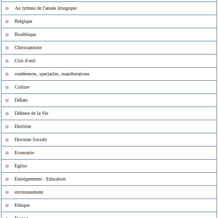
Au rythme de l'année liturgique
Belgique
Bioéthique
Christianisme
Clin d'oeil
conférences, spectacles, manifestations
Culture
Débats
Défense de la Vie
Doctrine
Doctrine Sociale
Economie
Eglise
Enseignement - Education
environnement
Ethique