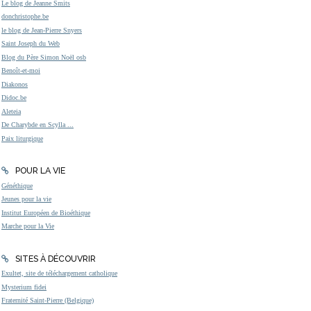
Le blog de Jeanne Smits
donchristophe.be
le blog de Jean-Pierre Snyers
Saint Joseph du Web
Blog du Père Simon Noël osb
Benoît-et-moi
Diakonos
Didoc.be
Aleteia
De Charybde en Scylla ...
Paix liturgique
POUR LA VIE
Généthique
Jeunes pour la vie
Institut Européen de Bioéthique
Marche pour la Vie
SITES À DÉCOUVRIR
Exultet, site de téléchargement catholique
Mysterium fidei
Fraternité Saint-Pierre (Belgique)