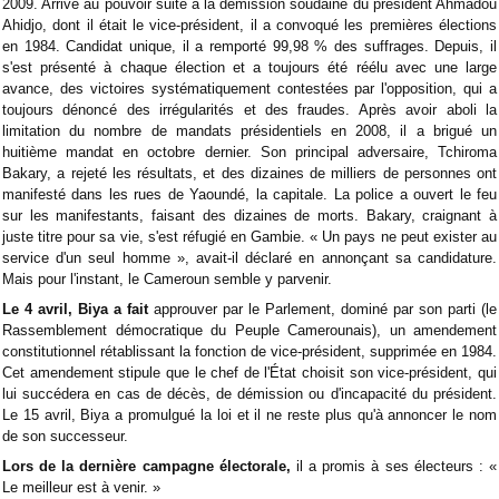
2009. Arrivé au pouvoir suite à la démission soudaine du président Ahmadou
Ahidjo, dont il était le vice-président, il a convoqué les premières élections
en 1984. Candidat unique, il a remporté 99,98 % des suffrages. Depuis, il
s'est présenté à chaque élection et a toujours été réélu avec une large
avance, des victoires systématiquement contestées par l'opposition, qui a
toujours dénoncé des irrégularités et des fraudes. Après avoir aboli la
limitation du nombre de mandats présidentiels en 2008, il a brigué un
huitième mandat en octobre dernier. Son principal adversaire, Tchiroma
Bakary, a rejeté les résultats, et des dizaines de milliers de personnes ont
manifesté dans les rues de Yaoundé, la capitale. La police a ouvert le feu
sur les manifestants, faisant des dizaines de morts. Bakary, craignant à
juste titre pour sa vie, s'est réfugié en Gambie. « Un pays ne peut exister au
service d'un seul homme », avait-il déclaré en annonçant sa candidature.
Mais pour l'instant, le Cameroun semble y parvenir.
Le 4 avril, Biya a fait
approuver par le Parlement, dominé par son parti (le
Rassemblement démocratique du Peuple Camerounais), un amendement
constitutionnel rétablissant la fonction de vice-président, supprimée en 1984.
Cet amendement stipule que le chef de l'État choisit son vice-président, qui
lui succédera en cas de décès, de démission ou d'incapacité du président.
Le 15 avril, Biya a promulgué la loi et il ne reste plus qu'à annoncer le nom
de son successeur.
Lors de la dernière campagne électorale,
il a promis à ses électeurs : «
Le meilleur est à venir. »