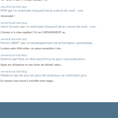
samedi 08
août 2026
19h51
RPM
sur
Un exemple choquant de la culture de mort : une...
Abominable !
samedi 08
août 2026
15h44
Hank Dussen
sur
Un exemple choquant de la culture de mort : une...
L'horreur et le crime suprême!! GG est CERTAINEMENT au...
samedi 08
août 2026
11h22
Pierre LIBERT
sur
Le développement de la formation sacerdotale...
La photo parle d'elle-même: ces jeunes ressemblent à des...
samedi 08
août 2026
08h37
Etienne
sur
Peut-on être excommunié pour une publication...
Quant aux déclarations en sens divers des déclarés cathos...
samedi 08
août 2026
08h32
Rébécca
sur
De plus en plus de cardinaux ne maîtrisent plus...
En sommes nous encore à considérer notre langue...