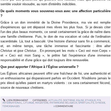
semble vouloir résoudre, au nom d'intérêts indicibles.
De quels moments vous souvenez-vous avec une affection particulière
?
Grâce à un don immérité de la Divine Providence, ma vie est remplie
d'expériences qui ont dépassé mes rêves les plus fous. Si je devais citer
l'un des plus beaux moments, ce serait certainement la grâce de naître dans
une famille chrétienne. Puis, le don de ma vocation et celui de l'ordination
sacerdotale. Là, tout a basculé. Une histoire d'amour sans fin a commencé,
et, en même temps, une tâche immense et fascinante : être
alter
Christus
et
ipse Christus
. En prononçant les mots « Ceci est mon Corps »
et « Ceci est mon Sang », le prêtre fait l'expérience d'une immense
responsabilité et d'une grâce qui doit toujours être renouvelée.
Que peut apporter l’Afrique à l’Église universelle ?
Les Églises africaines peuvent offrir une fraîcheur de foi, une authenticité et
un enthousiasme qui disparaissent parfois en Occident. N'oublions jamais le
prix élevé qu'elles paient en martyrs violents : ce sera certainement fécond,
source de nouveaux chrétiens.
LIEN PERMANENT
CATÉGORIES :
ACTUALITÉ
,
DOCTRINE
,
EGLISE
,
ETHIQUE
,
FOI
,
INTERNATIONAL
,
LITURGIE
,
MAGISTÈRE
,
PATRIMOINE RELIGIEUX
,
SPIRITUALITÉ
,
SYNODE
,
TÉMOIGNAGES
0
COMMENTAIRE