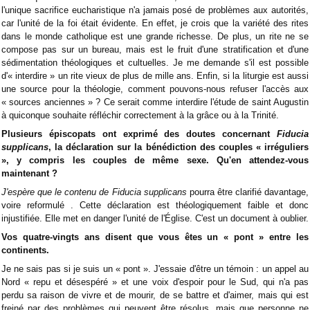
l'unique sacrifice eucharistique n'a jamais posé de problèmes aux autorités,
car l'unité de la foi était évidente. En effet, je crois que la variété des rites
dans le monde catholique est une grande richesse. De plus, un rite ne se
compose pas sur un bureau, mais est le fruit d'une stratification et d'une
sédimentation théologiques et cultuelles. Je me demande s'il est possible
d'« interdire » un rite vieux de plus de mille ans. Enfin, si la liturgie est aussi
une source pour la théologie, comment pouvons-nous refuser l'accès aux
« sources anciennes » ? Ce serait comme interdire l'étude de saint Augustin
à quiconque souhaite réfléchir correctement à la grâce ou à la Trinité.
Plusieurs épiscopats ont exprimé des doutes concernant
Fiducia
supplicans
, la déclaration sur la bénédiction des couples « irréguliers
», y compris les couples de même sexe. Qu'en attendez-vous
maintenant ?
J'espère que le contenu de Fiducia supplicans
pourra être clarifié davantage,
voire reformulé . Cette déclaration est théologiquement faible et donc
injustifiée. Elle met en danger l'unité de l'Église. C'est un document à oublier.
Vos quatre-vingts ans disent que vous êtes un « pont » entre les
continents.
Je ne sais pas si je suis un « pont ». J'essaie d'être un témoin : un appel au
Nord « repu et désespéré » et une voix d'espoir pour le Sud, qui n'a pas
perdu sa raison de vivre et de mourir, de se battre et d'aimer, mais qui est
freiné par des problèmes qui peuvent être résolus, mais que personne ne