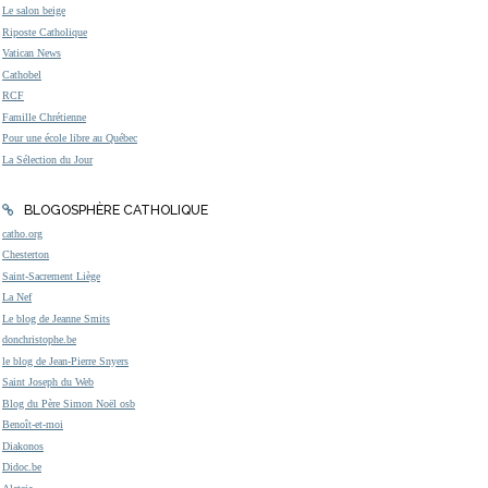
Le salon beige
Riposte Catholique
Vatican News
Cathobel
RCF
Famille Chrétienne
Pour une école libre au Québec
La Sélection du Jour
BLOGOSPHÈRE CATHOLIQUE
catho.org
Chesterton
Saint-Sacrement Liège
La Nef
Le blog de Jeanne Smits
donchristophe.be
le blog de Jean-Pierre Snyers
Saint Joseph du Web
Blog du Père Simon Noël osb
Benoît-et-moi
Diakonos
Didoc.be