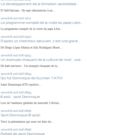
Le développement de la formation sacerdotale...
D' InfoVaticana : De sept séminaristes à un...
samedi 08
août 2026
10h12
Le programme complet de la visite du pape Léon...
Le programme complet de la visite du pape Léon...
samedi 08
août 2026
09h47
D'après un chercheur péruvien, c'est une grave...
De Diego López Marina et Edy Rodríguez Morel...
samedi 08
août 2026
09h33
Un exemple choquant de la culture de mort : une...
De kath.net/news : Un exemple choquant de la...
samedi 08
août 2026
08h59
Qui fut Dominique de Guzmán ? (KTO)
Saint Dominique KTO (archive...
samedi 08
août 2026
08h59
8 août : saint Dominique
Lors de l'audience générale du mercredi 3 février...
samedi 08
août 2026
08h58
Saint Dominique (8 août)
Voici la présentation qui nous est faite du...
samedi 08
août 2026
08h58
Portrait de saint Dominique