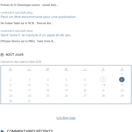
Portrait de St Dominique (source : missel.free)...
vendredi 07
août 2026
10h33
Peut-on être excommunié pour une publication...
De Solène Tadié sur le NCR : Peut-on être...
vendredi 07
août 2026
10h10
Saint Sixte II, le martyre d'un pape et de ses...
D'Ermes Dovico sur la NBQ : Saint Sixte II,...
AOÛT 2026
Calendrier des notes en Août 2026
D
L
M
M
J
V
S
1
2
3
4
5
6
7
8
9
10
11
12
13
14
15
16
17
18
19
20
21
22
23
24
25
26
27
28
29
30
31
Live Blog Stats
COMMENTAIRES RÉCENTS