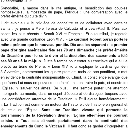
12 septembre 2025
Synodalité, la messe dans le rite antique, la bénédiction des couples
homosexuels, la mozzetta du pape, l'Afrique : une conversation avec le
préfet émérite du culte divin
Il dit avoir eu « le privilège de connaître et de collaborer avec certains
saints : je pense à Mère Teresa de Calcutta et à Jean-Paul II. Puis aux
papes les plus récents : Benoît XVI et François. Et aujourd'hui, je regarde
avec une grande confiance Léon XIV
. » Le cardinal Robert Sarah porte le
même prénom que le nouveau pontife. Dix ans les séparent : le premier
pape d'origine américaine fête ses 70 ans dimanche ; le préfet émérite
du Dicastère pour le culte divin et la discipline des sacrements a fêté
ses 80 ans à la mi-juin.
Juste à temps pour entrer au conclave qui a élu le
prévôt au trône de Pierre. « Léon XIV », a expliqué le cardinal guinéen
à
Avvenire
, commentant les quatre premiers mois de son pontificat, « met
en évidence la centralité indispensable du Christ, la conscience évangélique
que “sans Lui nous ne pouvons rien faire” : ni construire la paix, ni construire
l’Église, ni sauver nos âmes. De plus, il me semble porter une attention
intelligente au monde, dans un esprit d’écoute et de dialogue, toujours avec
une considération attentive de la Tradition. » Et il ajoute immédiatement :
« La Tradition est comme un moteur de l’histoire : de l’histoire en général et
de celle de l’Église.
Sans une Tradition vivante qui permette la
transmission de la Révélation divine, l’Église elle-même ne pourrait
exister. » Tout cela s'inscrit parfaitement dans la continuité des
enseignements du Concile Vatican II.
Il faut donc se garder d'interpréter la