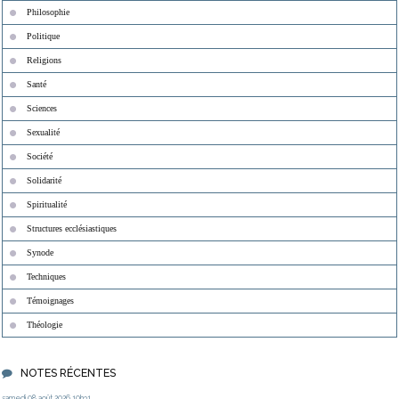
Philosophie
Politique
Religions
Santé
Sciences
Sexualité
Société
Solidarité
Spiritualité
Structures ecclésiastiques
Synode
Techniques
Témoignages
Théologie
NOTES RÉCENTES
samedi 08
août 2026
10h31