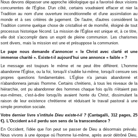
Nous devons dépasser une approche idéologique qui a favorisé deux visions
concurrentes de l'Église. D'un côté, certains voudraient effacer et nier la
Tradition au nom d'une ouverture inconditionnelle et d'une assimilation au
monde et à ses critères de jugement. De l'autre, d'autres considèrent la
Tradition comme quelque chose de cristallisé et de momifié, éloigné de tout
processus historique fécond. La mission de l'Église est unique et, à ce titre,
elle doit s'accomplir dans un esprit de pleine communion. Les charismes
sont divers, mais la mission est une et présuppose la communion.
Le pape nous demande d'annoncer « le Christ avec clarté et une
immense charité ». Existe-t-il aujourd'hui une annonce « faible » ?
Le message est toujours le même et ne peut être différent. L'homme
abandonne l'Église, ou la foi, lorsqu'il s'oublie lui-même, lorsqu'il censure ses
propres questions fondamentales. L'Église n'a jamais abandonné et
n'abandonnera jamais l'homme. Certains chrétiens, à tous les niveaux de la
hiérarchie, ont pu abandonner des hommes chaque fois qu'ils n'étaient pas
eux-mêmes, c'est-à-dire lorsqu'ils avaient honte du Christ, dissimulant la
raison de leur existence chrétienne et réduisant le travail pastoral à une
simple promotion sociale.
Votre dernier livre s'intitule
Dieu existe-t-il ?
(Cantagalli, 312 pages, 25
€). L'Occident a-t-il perdu son sens de la transcendance ?
En Occident, l'idée que l'on peut se passer de Dieu a désormais prévalu.
Nous vivons à une époque où l'homme lui-même, après avoir détrôné Dieu,