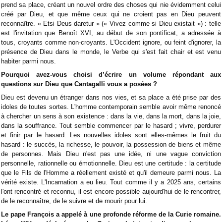
prend sa place, créant un nouvel ordre des choses qui nie évidemment celui
créé par Dieu, et que même ceux qui ne croient pas en Dieu peuvent
reconnaître. « Etsi Deus daretur » (« Vivez comme si Dieu existait ») : telle
est l'invitation que Benoît XVI, au début de son pontificat, a adressée à
tous, croyants comme non-croyants. L'Occident ignore, ou feint d'ignorer, la
présence de Dieu dans le monde, le Verbe qui s'est fait chair et est venu
habiter parmi nous.
Pourquoi avez-vous choisi d’écrire un volume répondant aux
questions sur Dieu que Cantagalli vous a posées ?
Dieu est devenu un étranger dans nos vies, et sa place a été prise par des
idoles de toutes sortes. L'homme contemporain semble avoir même renoncé
à chercher un sens à son existence : dans la vie, dans la mort, dans la joie,
dans la souffrance. Tout semble commencer par le hasard ; vivre, perdurer
et finir par le hasard. Les nouvelles idoles sont elles-mêmes le fruit du
hasard : le succès, la richesse, le pouvoir, la possession de biens et même
de personnes. Mais Dieu n'est pas une idée, ni une vague conviction
personnelle, rationnelle ou émotionnelle. Dieu est une certitude : la certitude
que le Fils de l'Homme a réellement existé et qu'il demeure parmi nous. La
vérité existe. L'Incarnation a eu lieu. Tout comme il y a 2025 ans, certains
l'ont rencontré et reconnu, il est encore possible aujourd'hui de le rencontrer,
de le reconnaître, de le suivre et de mourir pour lui.
Le pape François a appelé à une profonde réforme de la Curie romaine.