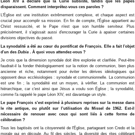
Léon XIV a déclaré que la Curie subsiste, tandis que les papes
disparaissent. Comment interprétez-vous ces paroles ?
L'Église est une institution extrêmement complexe, et chaque aspect est
crucial pour accomplir sa mission. En fin de compte, l'Église appartient au
Christ ressuscité, et le Pape n'est que son humble serviteur. Plus
précisément, il s'agissait aussi d'encourager la Curie à apaiser certaines
divisions objectives du passé.
La synodalité a été au cœur du pontificat de François. Elle a fait l'objet
d'un des
Dubia
. À quoi vous attendez-vous ?
Je crois que la dimension synodale doit être explorée et clarifiée. Peut-être
faudrait-il la fonder théologiquement sur la notion de communion, bien plus
ancienne et riche, notamment pour éviter les dérives idéologiques qui
opposent deux ecclésiologies : synodale et communionnelle. La communion
est une fin ; la synodalité est un moyen, à vérifier. La communion est
hiérarchique, car c'est ainsi que Jésus a voulu son Église ; la synodalité,
comme l'a rappelé le pape Léon XIV, est davantage un style.
Le pape François s’est exprimé à plusieurs reprises sur la messe dans
le rite antique, ou plutôt sur l’utilisation du Missel de 1962. Est-il
nécessaire de renouer avec ceux qui sont liés à cette forme de
célébration ?
Tous les baptisés ont la citoyenneté de l'Église, partageant son Credo et la
morale qui en découle. Au fil des siècles, la diversité des rites célébrant