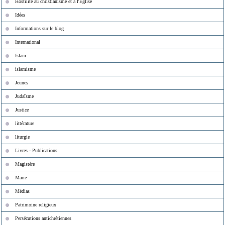
Hostilité au christianisme et à l'Eglise
Idées
Informations sur le blog
International
Islam
islamisme
Jeunes
Judaïsme
Justice
littérature
liturgie
Livres - Publications
Magistère
Marie
Médias
Patrimoine religieux
Persécutions antichrétiennes