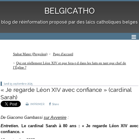
BELGICATHO
blog de réinformation proposé par des laïcs catholiques belges
Stabat Mater (Pergolesi)
Page d'accueil
Qui est réellement Léon XIV et que fera-t-il dans les faits en tant que chef de
l’Église ?
lundi 15
septembre 2025
« Je regarde Léon XIV avec confiance » (cardinal
Sarah)
IMPRIMER
Share
De
Giacomo Gambassi
sur Avvenire
:
Entretien.
Le cardinal Sarah à 80 ans : « Je regarde Léon XIV avec
confiance. »