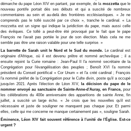
démarche du pape Léon XIV en partant, par exemple, de la
mozzetta
que le
nouveau pontife portait dès ses débuts et qui a suscité de nombreux
commentaires au sein et au-delà des frontières ecclésiastiques. « Je ne
comprends pas le tollé suscité par ce choix », tranche le cardinal. « La
mozzetta est un signe qui indique la juridiction du pape, mais aussi celle
des évêques. Ce tollé a peut-être été provoqué par le fait que le pape
François ne l'avait pas portée le jour de son élection. Mais cela ne me
semble pas être une raison valable pour une telle surprise. »
La barrette de Sarah unit le Nord et le Sud du monde.
Le cardinal est
originaire d'Afrique, où il est devenu prêtre et nommé archevêque ; il a
ensuite rejoint la Curie romaine : Jean-Paul II l'a nommé secrétaire de la
Congrégation pour l'évangélisation des peuples ; Benoît XVI l'a nommé
président du Conseil pontifical « Cor Unum » et l'a créé cardinal ; François
l'a nommé préfet de la Congrégation pour le Culte divin, poste qu'il a occupé
jusqu'en 2021. Après l'élection de Léon XIV,
la décision du pape de le
nommer envoyé au sanctuaire de Sainte-Anne-d'Auray, en France,
pour
les célébrations du 400e anniversaire des apparitions de sainte Anne, fin
juillet, a suscité un large écho. « Je crois que les nouvelles qu'il est
nécessaire et juste de souligner ne manquent pas chaque jour. Et parmi
elles, celle qui me concerne ne manque certainement pas », souligne Sarah.
Éminence, Léon XIV fait souvent référence à l'unité de l'Église. Est-ce
urgent ?