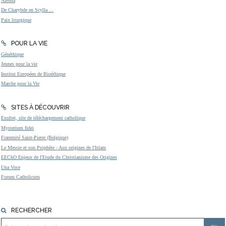
Aleteia
De Charybde en Scylla ...
Paix liturgique
POUR LA VIE
Généthique
Jeunes pour la vie
Institut Européen de Bioéthique
Marche pour la Vie
SITES À DÉCOUVRIR
Exultet, site de téléchargement catholique
Mysterium fidei
Fraternité Saint-Pierre (Belgique)
Le Messie et son Prophète - Aux origines de l'Islam
EEChO Enjeux de l'Etude du Christianisme des Origines
Una Voce
Forum Catholicum
RECHERCHER