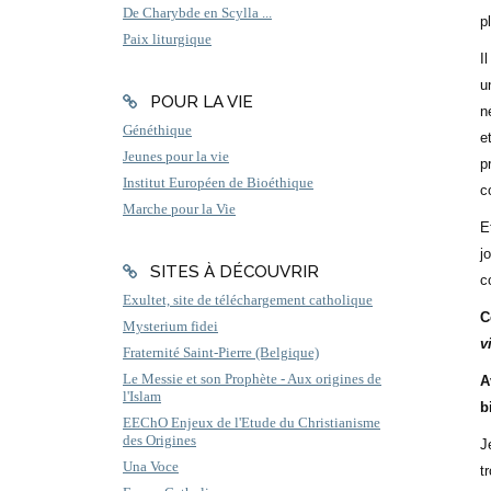
De Charybde en Scylla ...
p
Paix liturgique
I
u
POUR LA VIE
n
Généthique
e
Jeunes pour la vie
p
Institut Européen de Bioéthique
c
Marche pour la Vie
E
j
SITES À DÉCOUVRIR
c
Exultet, site de téléchargement catholique
C
Mysterium fidei
v
Fraternité Saint-Pierre (Belgique)
Le Messie et son Prophète - Aux origines de
A
l'Islam
b
EEChO Enjeux de l'Etude du Christianisme
des Origines
J
Una Voce
t