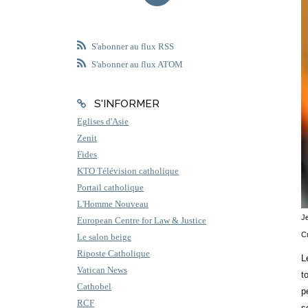
S'abonner au flux RSS
S'abonner au flux ATOM
S'INFORMER
Eglises d'Asie
Zenit
Fides
KTO Télévision catholique
Portail catholique
L'Homme Nouveau
J
European Centre for Law & Justice
Cr
Le salon beige
Riposte Catholique
L
Vatican News
t
Cathobel
p
RCF
s