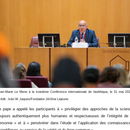
ean-Marie Le Mene à la troisième Conférence internationale de bioéthique, le 31 mai 202
édit : Iván W. Jaques/Fondation Jérôme Lejeune.
e pape a appelé les participants à « privilégier des approches de la scien
oujours authentiquement plus humaines et respectueuses de l’intégrité de 
ersonne » et à « persévérer dans l’étude et l’application des connaissanc
cientifiques au service de la vérité et du bien commun ».