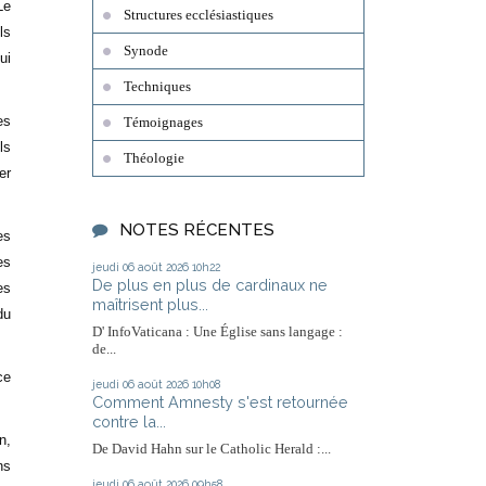
Le
Structures ecclésiastiques
ls
Synode
ui
Techniques
es
Témoignages
ls
Théologie
er
NOTES RÉCENTES
es
es
jeudi 06
août 2026
10h22
De plus en plus de cardinaux ne
es
maîtrisent plus...
du
D' InfoVaticana : Une Église sans langage :
de...
ce
jeudi 06
août 2026
10h08
Comment Amnesty s'est retournée
contre la...
n,
De David Hahn sur le Catholic Herald :...
ns
jeudi 06
août 2026
09h58