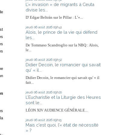
L’« invasion » de migrants à Ceuta
divise les...
de
D' Edgar Beltrán sur le Pillar : L’«...
jeudi 06
août 2026
09h41
st
Alois, le prince de la vie qui défend
es
les...
es
De Tommaso Scandroglio sur la NBQ : Alois,
le...
es
jeudi 06
août 2026
09h32
Didier Decoin, le romancier qui savait
ne
qu' « il...
on
Didier Decoin, le romancier qui savait qu' « il
fait...
jeudi 06
août 2026
09h20
ns
L’Eucharistie et la Liturgie des Heures
sont le...
LÉON XIV AUDIENCE GÉNÉRALE...
es
la
jeudi 06
août 2026
09h15
Mais c'est quoi, l’« état de nécessité
» ?