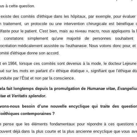
lus à cette question.
l existe des comités d'éthique dans les hôpitaux, par exemple, pour évaluer 
n traitement, un protocole ou une intervention chirurgicale est bénéfique 
éfaste pour le patient. C'est bien, mais au niveau macro, nous appliquons la l
t constatons simplement qu'une majorité de personnes souhaitent 
rocréation médicalement assistée ou l'euthanasie. Nous votons donc pour, et 
omité d'éthique donne son accord.
t en 1984, lorsque ces comités sont devenus à la mode, le docteur Lejeune
oué sur les mots en parlant d’« éthique étatique », signifiant que l’éthique éta
onduite par l’État et non par la conscience.
ela fait longtemps depuis la promulgation de
Humanae vitae
,
Evangeli
itae
et
Veritatis splendor
.
vons-nous besoin d’une nouvelle encyclique qui traite des questio
ioéthiques contemporaines ?
e pense que les éléments fondamentaux pour répondre à ces questions 
rouvent déjà dans la plus courte et la plus ancienne encyclique que vous av