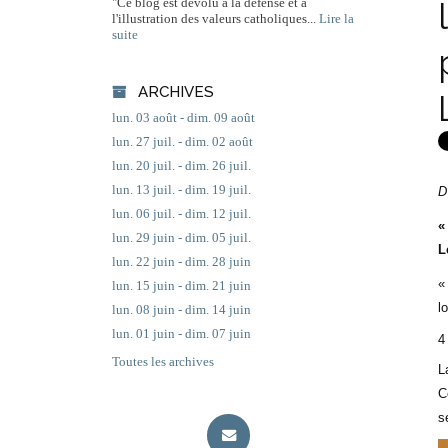
"Ce blog est dévolu à la défense et à
l'illustration des valeurs catholiques...
Lire la
suite
ARCHIVES
lun. 03 août - dim. 09 août
lun. 27 juil. - dim. 02 août
lun. 20 juil. - dim. 26 juil.
lun. 13 juil. - dim. 19 juil.
D
lun. 06 juil. - dim. 12 juil.
«
lun. 29 juin - dim. 05 juil.
L
lun. 22 juin - dim. 28 juin
«
lun. 15 juin - dim. 21 juin
l
lun. 08 juin - dim. 14 juin
lun. 01 juin - dim. 07 juin
4
Toutes les archives
L
C
s