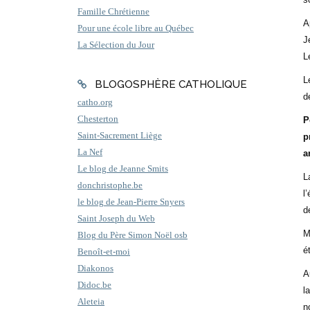
Famille Chrétienne
A
Pour une école libre au Québec
J
La Sélection du Jour
L
L
BLOGOSPHÈRE CATHOLIQUE
d
catho.org
Chesterton
P
Saint-Sacrement Liège
p
La Nef
a
Le blog de Jeanne Smits
L
donchristophe.be
l
le blog de Jean-Pierre Snyers
d
Saint Joseph du Web
M
Blog du Père Simon Noël osb
é
Benoît-et-moi
Diakonos
A
Didoc.be
l
Aleteia
n