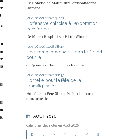
du
De Roberto de Mattei sur Corrispondenza
re
Romana :...
t.
jeudi 06
août 2026
09h08
L'offensive chinoise à l'exportation
st
transforme...
De Marco Respinti sur Bitter Winter :...
 à
jeudi 06
août 2026
08h47
Une homélie de saint Léon le Grand
en
pour la...
re
de "jeunes-catho.fr" : Les chrétiens...
sa
jeudi 06
août 2026
08h47
Homélie pour la fête de la
ns
Transfiguration
Homélie du Père Simon Noël osb pour le
dimanche de...
us
eu
AOÛT 2026
e.
Calendrier des notes en Août 2026
D
L
M
M
J
V
S