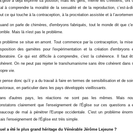
’Église a déjà exprimé sa position, mais les gens, même les chrétiens, ont 
al à comprendre la moralité de la sexualité et de la reproduction, c’est-à-di
out ce qui touche à la contraception, à la procréation assistée et à l’avortemen
uand on parle de chimères, d'embryons fabriqués, tout le monde dit que c'e
orrible. Mais là n'est pas le problème.
e problème se situe en amont. Tout commence par la contraception, la mise
isposition des gamètes pour l'expérimentation et la création d'embryons 
aboratoire. Ce qui est difficile à comprendre, c'est la cohérence. Il faut êt
ohérent. On ne peut pas rejeter le transhumanisme sans être cohérent dans 
ropre vie.
e pense donc qu’il y a du travail à faire en termes de sensibilisation et de soi
astoraux, en particulier dans les pays développés vieillissants.
ans d'autres pays, les réactions ne sont pas les mêmes. Mais no
onstatons clairement que l'enseignement de l'Église sur ces questions a 
eaucoup de mal à pénétrer l'Europe occidentale. C'est un problème énorm
ais l'enseignement de l'Église est très simple.
uel a été le plus grand héritage du Vénérable Jérôme Lejeune ?