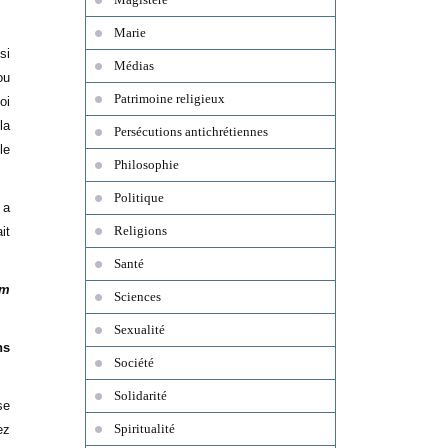
Marie
si
Médias
ou
Patrimoine religieux
oi
la
Persécutions antichrétiennes
le
Philosophie
Politique
 a
Religions
it
Santé
um
Sciences
Sexualité
ns
Société
Solidarité
se
Spiritualité
ez