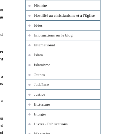
Histoire
on
Hostilité au christianisme et à l'Eglise
me
Idées
st
Informations sur le blog
International
us
Islam
nt
islamisme
Jeunes
 à
ns
Judaïsme
Justice
 «
littérature
liturgie
où
Livres - Publications
nt
nd
Magistère