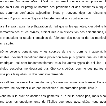
entionnée,
Humanae vitae
. C'est un document toujours aussi puissant. 
ape saint Paul VI préfigure nombre des problèmes et des dilemmes auxque
ous sommes confrontés aujourd'hui. Nous y trouvons déjà les raisons q
otivent l'opposition de l'Église à l'avortement et à la contraception.
ais il y avait aussi la préfiguration du fait que si les gamètes, c'est-à-dire l
permatozoïdes et les ovules, étaient mis à la disposition des scientifiques, i
es prendraient et seraient capables de fabriquer des êtres et de les manipul
ar la suite.
érôme Lejeune pensait que « les sources de vie », comme il appelait l
amètes, devaient bénéficier d'une protection bien plus grande que les cellul
omatiques, qui sont fondamentalement tous les autres types de cellules. L
ellules sexuelles ne devraient pas être considérées comme des parties 
orps pour lesquelles un don peut être demandé.
es cellules ne servent à rien d'autre qu'à créer un nouvel être humain. Dans 
ontexte, ne devraient-elles pas bénéficier d'une protection particulière ?
vons-nous le droit de donner ces gamètes ? Je ne le pense pas, mais sino
ans tous les enseignements de l'Église que vous avez cités, nous avo