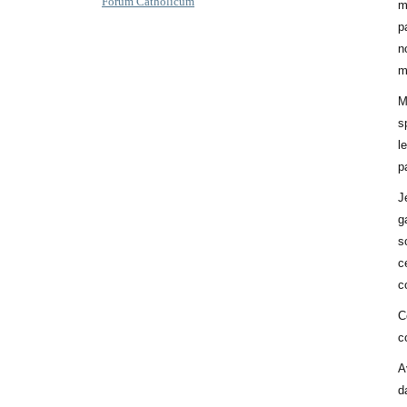
Forum Catholicum
m
p
n
m
M
s
l
p
J
g
s
c
c
C
c
A
d