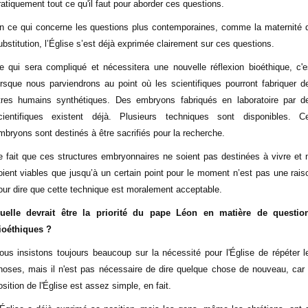
ratiquement tout ce qu'il faut pour aborder ces questions.
n ce qui concerne les questions plus contemporaines, comme la maternité 
ubstitution, l’Église s’est déjà exprimée clairement sur ces questions.
e qui sera compliqué et nécessitera une nouvelle réflexion bioéthique, c'e
orsque nous parviendrons au point où les scientifiques pourront fabriquer d
tres humains synthétiques. Des embryons fabriqués en laboratoire par d
cientifiques existent déjà. Plusieurs techniques sont disponibles. C
mbryons sont destinés à être sacrifiés pour la recherche.
e fait que ces structures embryonnaires ne soient pas destinées à vivre et 
oient viables que jusqu’à un certain point pour le moment n’est pas une rais
our dire que cette technique est moralement acceptable.
uelle devrait être la priorité du pape Léon en matière de questio
ioéthiques ?
ous insistons toujours beaucoup sur la nécessité pour l'Église de répéter l
hoses, mais il n'est pas nécessaire de dire quelque chose de nouveau, car 
osition de l'Église est assez simple, en fait.