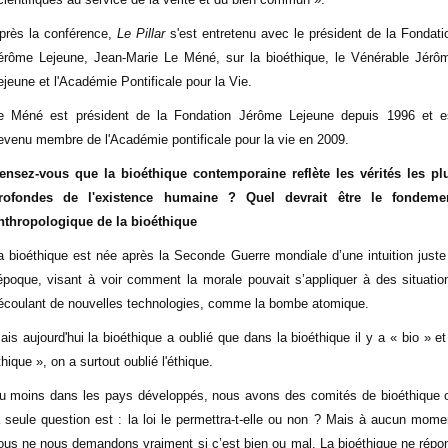
près la conférence,
Le Pillar
s'est entretenu avec le président de la Fondati
érôme Lejeune, Jean-Marie Le Méné, sur la bioéthique, le Vénérable Jérô
ejeune et l'Académie Pontificale pour la Vie.
e Méné est président de la Fondation Jérôme Lejeune depuis 1996 et e
evenu membre de l'Académie pontificale pour la vie en 2009.
ensez-vous que la bioéthique contemporaine reflète les vérités les pl
rofondes de l'existence humaine ? Quel devrait être le fondeme
nthropologique de la bioéthique
a bioéthique est née après la Seconde Guerre mondiale d’une intuition juste
’époque, visant à voir comment la morale pouvait s’appliquer à des situatio
écoulant de nouvelles technologies, comme la bombe atomique.
ais aujourd'hui la bioéthique a oublié que dans la bioéthique il y a « bio » et
thique », on a surtout oublié l'éthique.
u moins dans les pays développés, nous avons des comités de bioéthique 
a seule question est : la loi le permettra-t-elle ou non ? Mais à aucun mome
ous ne nous demandons vraiment si c’est bien ou mal. La bioéthique ne répo