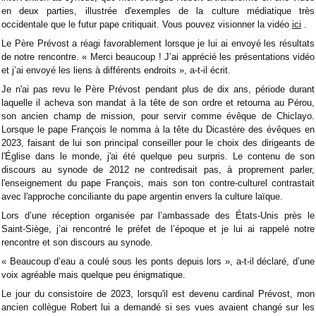
en deux parties, illustrée d'exemples de la culture médiatique très
occidentale que le futur pape critiquait. Vous pouvez visionner la vidéo
ici
.
Le Père Prévost a réagi favorablement lorsque je lui ai envoyé les résultats
de notre rencontre. « Merci beaucoup ! J’ai apprécié les présentations vidéo
et j’ai envoyé les liens à différents endroits », a-t-il écrit.
Je n'ai pas revu le Père Prévost pendant plus de dix ans, période durant
laquelle il acheva son mandat à la tête de son ordre et retourna au Pérou,
son ancien champ de mission, pour servir comme évêque de Chiclayo.
Lorsque le pape François le nomma à la tête du Dicastère des évêques en
2023, faisant de lui son principal conseiller pour le choix des dirigeants de
l'Église dans le monde, j'ai été quelque peu surpris. Le contenu de son
discours au synode de 2012 ne contredisait pas, à proprement parler,
l'enseignement du pape François, mais son ton contre-culturel contrastait
avec l'approche conciliante du pape argentin envers la culture laïque.
Lors d’une réception organisée par l’ambassade des États-Unis près le
Saint-Siège, j’ai rencontré le préfet de l’époque et je lui ai rappelé notre
rencontre et son discours au synode.
« Beaucoup d’eau a coulé sous les ponts depuis lors », a-t-il déclaré, d’une
voix agréable mais quelque peu énigmatique.
Le jour du consistoire de 2023, lorsqu'il est devenu cardinal Prévost, mon
ancien collègue Robert lui a demandé si ses vues avaient changé sur les