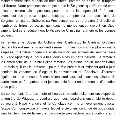
manifestement bien au-delà de mes forces, comme de celles de n'importe
qui d'autre. Votre présence me rappelle que le Seigneur, qui m'a confié cette
mission, ne me laisse pas seul pour en porter la responsabilité. Je sais
avant tout que je peux toujours, toujours, compter sur son aide, l’aide du
Seigneur, et, par sa Grâce et sa Providence, sur votre proximité et celle de
nombre de frères et sœurs qui, dans le monde entier, croient en Dieu,
aiment l'Église et soutiennent le Vicaire du Christ par la prière et les bonnes
œuvres.
Je remercie le Doyen du Collège des Cardinaux, le Cardinal Giovanni
Battista Re – il mérite un applaudissement, un au moins sinon plus – dont la
sagesse, fruit d'une longue vie et de nombreuses années de service fidèle
au Siège Apostolique, nous a beaucoup aidés en cette période. Je remercie
le Camerlingue de la Sainte Église romaine, le Cardinal Kevin Joseph Farrell
– je crois qu’il est ici présent – pour le rôle précieux et exigeant qu'il a joué
pendant la vacance du Siège et la convocation du Conclave. J'adresse
également mes pensées à mes frères cardinaux qui, pour des raisons de
santé, n'ont pu être présents et je m'associe à eux en communion d'affection
et de prière.
En ce moment, à la fois triste et heureux, providentiellement enveloppé de
la lumière de Pâques, je voudrais que nous regardions ensemble le départ
du regretté Pape François et le Conclave comme un événement pascal,
l'étape d'un long exode à travers lequel le Seigneur continue de nous guider
vers la plénitude de la vie ; et dans cette perspective, nous confions au «