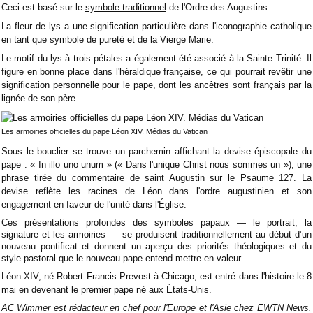
Ceci est basé sur le
symbole traditionnel
de l'Ordre des Augustins.
La fleur de lys a une signification particulière dans l'iconographie catholique
en tant que symbole de pureté et de la Vierge Marie.
Le motif du lys à trois pétales a également été associé à la Sainte Trinité. Il
figure en bonne place dans l'héraldique française, ce qui pourrait revêtir une
signification personnelle pour le pape, dont les ancêtres sont français par la
lignée de son père.
Les armoiries officielles du pape Léon XIV. Médias du Vatican
Sous le bouclier se trouve un parchemin affichant la devise épiscopale du
pape : « In illo uno unum » (« Dans l'unique Christ nous sommes un »), une
phrase tirée du commentaire de saint Augustin sur le Psaume 127. La
devise reflète les racines de Léon dans l'ordre augustinien et son
engagement en faveur de l'unité dans l'Église.
Ces présentations profondes des symboles papaux — le portrait, la
signature et les armoiries — se produisent traditionnellement au début d’un
nouveau pontificat et donnent un aperçu des priorités théologiques et du
style pastoral que le nouveau pape entend mettre en valeur.
Léon XIV, né Robert Francis Prevost à Chicago, est entré dans l'histoire le 8
mai en devenant le premier pape né aux États-Unis.
AC Wimmer est rédacteur en chef pour l'Europe et l'Asie chez EWTN News.