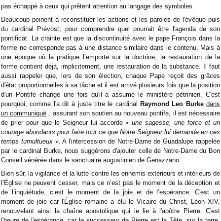
pas échappé à ceux qui prêtent attention au langage des symboles.
Beaucoup peinent à reconstituer les actions et les paroles de l'évêque puis
du cardinal Prévost, pour comprendre quel pourrait être l'agenda de son
pontificat. La crainte est que la discontinuité avec le pape François dans la
forme ne corresponde pas à une distance similaire dans le contenu. Mais à
une époque où la pratique l’emporte sur la doctrine, la restauration de la
forme contient déjà, implicitement, une restauration de la substance. Il faut
aussi rappeler que, lors de son élection, chaque Pape reçoit des grâces
d'état proportionnelles à sa tâche et il est arrivé plusieurs fois que la position
d'un Pontife change une fois qu'il a assumé le ministère pétrinien. C'est
pourquoi, comme l'a dit à juste titre le cardinal
Raymond Leo Burke
dans
un communiqué
, assurant son soutien au nouveau pontife, il est nécessaire
de prier pour que le Seigneur lui accorde «
une sagesse, une force et un
courage abondants pour faire tout ce que Notre Seigneur lui demande en ces
temps tumultueux
». A l'intercession de Notre-Dame de Guadalupe rappelée
par le cardinal Burke, nous suggérons d'ajouter celle de Notre-Dame du Bon
Conseil vénérée dans le sanctuaire augustinien de Genazzano.
Bien sûr, la vigilance et la lutte contre les ennemis extérieurs et intérieurs de
l’Église ne peuvent cesser, mais ce n’est pas le moment de la déception et
de l’inquiétude, c’est le moment de la joie et de l’espérance. C'est un
moment de joie car l'Église romaine a élu le Vicaire du Christ, Léon XIV,
renouvelant ainsi la chaîne apostolique qui le lie à l'apôtre Pierre. C'est
l'heure de l'espérance, car le successeur de Pierre est la Tête, sur la terre,