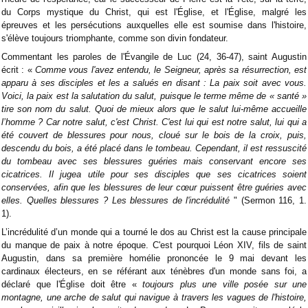
du Corps mystique du Christ, qui est l'Église, et l'Église, malgré les
épreuves et les persécutions auxquelles elle est soumise dans l'histoire,
s'élève toujours triomphante, comme son divin fondateur.
Commentant les paroles de l'Évangile de Luc (24, 36-47), saint Augustin
écrit : «
Comme vous l'avez entendu, le Seigneur, après sa résurrection, est
apparu à ses disciples et les a salués en disant : La paix soit avec vous.
Voici, la paix est la salutation du salut, puisque le terme même de « santé »
tire son nom du salut. Quoi de mieux alors que le salut lui-même accueille
l’homme ? Car notre salut, c'est Christ. C'est lui qui est notre salut, lui qui a
été couvert de blessures pour nous, cloué sur le bois de la croix, puis,
descendu du bois, a été placé dans le tombeau. Cependant, il est ressuscité
du tombeau avec ses blessures guéries mais conservant encore ses
cicatrices. Il jugea utile pour ses disciples que ses cicatrices soient
conservées, afin que les blessures de leur cœur puissent être guéries avec
elles. Quelles blessures ? Les blessures de l'incrédulité
" (Sermon 116, 1.
1).
L’incrédulité d’un monde qui a tourné le dos au Christ est la cause principale
du manque de paix à notre époque. C'est pourquoi Léon XIV, fils de saint
Augustin, dans sa première homélie prononcée le 9 mai devant les
cardinaux électeurs, en se référant aux ténèbres d'un monde sans foi, a
déclaré que l'Église doit être «
toujours plus une ville posée sur une
montagne, une arche de salut qui navigue à travers les vagues de l'histoire,