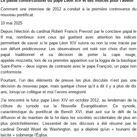
Le passé contre-culturel du pape Léon XIV et ses indices pour l'avenir
Comment une interview de 2012 a conduit à la première controverse du
nouveau pontificat.
10 mai 2025
Depuis l'élection du cardinal Robert Francis Prevost par le conclave papal le
8 mai, nombreux sont ceux qui guettent avec attention les indices
permettant de savoir si le pape Léon XIV suivra ou non la voie tracée par
son défunt prédécesseur. Les observateurs ont noté son choix d'un nom
papal traditionnel et sa décision de porter la cape rouge,
appelée
mozzetta,
lors de sa première apparition sur la loggia de la basilique
Saint-Pierre – deux signes de contraste avec le pape François, un pape non
conformiste.
Pourtant, l’un des éléments de preuve les plus discutés n’est pas une
décision du nouveau pape, mais quelque chose qu’il a dit il y a plus de dix
ans, lorsqu’un collègue et moi l’avons enregistré.
J'ai rencontré le futur pape Léon XIV en octobre 2012, au lendemain de la
clôture du synode sur la Nouvelle Évangélisation. Ce synode,
caractéristique du pontificat de Benoît XVI, était axé sur le défi de la
diffusion et du maintien de la foi dans les sociétés occidentales de plus en
plus postchrétiennes. L'essentiel de ses discours a été résumé par le
cardinal Donald Wuerl de Washington, qui a déploré qu'un « tsunami de
laïcité » submerge l'Église.