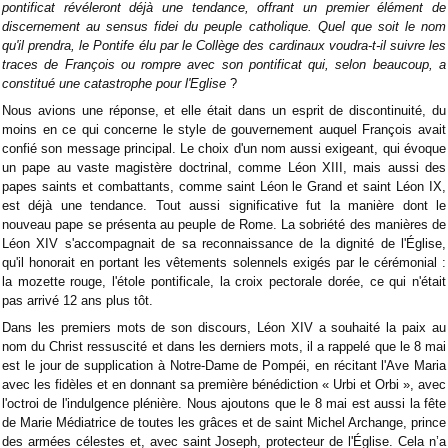
pontificat révéleront déjà une tendance, offrant un premier élément de
discernement au sensus fidei du peuple catholique. Quel que soit le nom
qu'il prendra, le Pontife élu par le Collège des cardinaux voudra-t-il suivre les
traces de François ou rompre avec son pontificat qui, selon beaucoup, a
constitué une catastrophe pour l'Eglise
?
Nous avions une réponse, et elle était dans un esprit de discontinuité, du
moins en ce qui concerne le style de gouvernement auquel François avait
confié son message principal. Le choix d'un nom aussi exigeant, qui évoque
un pape au vaste magistère doctrinal, comme Léon XIII, mais aussi des
papes saints et combattants, comme saint Léon le Grand et saint Léon IX,
est déjà une tendance. Tout aussi significative fut la manière dont le
nouveau pape se présenta au peuple de Rome. La sobriété des manières de
Léon XIV s'accompagnait de sa reconnaissance de la dignité de l'Église,
qu'il honorait en portant les vêtements solennels exigés par le cérémonial :
la mozette rouge, l'étole pontificale, la croix pectorale dorée, ce qui n'était
pas arrivé 12 ans plus tôt.
Dans les premiers mots de son discours, Léon XIV a souhaité la paix au
nom du Christ ressuscité et dans les derniers mots, il a rappelé que le 8 mai
est le jour de supplication à Notre-Dame de Pompéi, en récitant l'Ave Maria
avec les fidèles et en donnant sa première bénédiction « Urbi et Orbi », avec
l'octroi de l'indulgence plénière. Nous ajoutons que le 8 mai est aussi la fête
de Marie Médiatrice de toutes les grâces et de saint Michel Archange, prince
des armées célestes et, avec saint Joseph, protecteur de l'Église. Cela n’a