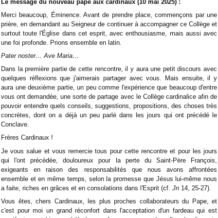
Le message du nouveau pape aux cardinaux (10 mai 2025) :
Merci beaucoup, Éminence. Avant de prendre place, commençons par une
prière, en demandant au Seigneur de continuer à accompagner ce Collège et
surtout toute l'Église dans cet esprit, avec enthousiasme, mais aussi avec
une foi profonde. Prions ensemble en latin
.
Pater noster… Ave Maria…
Dans la première partie de cette rencontre, il y aura une petit discours avec
quelques réflexions que j'aimerais partager avec vous. Mais ensuite, il y
aura une deuxième partie, un peu comme l'expérience que beaucoup d'entre
vous ont demandée, une sorte de partage avec le Collège cardinalice afin de
pouvoir entendre quels conseils, suggestions, propositions, des choses très
concrètes, dont on a déjà un peu parlé dans les jours qui ont précédé le
Conclave.
Frères Cardinaux !
Je vous salue et vous remercie tous pour cette rencontre et pour les jours
qui l'ont précédée, douloureux pour la perte du Saint-Père François,
exigeants en raison des responsabilités que nous avons affrontées
ensemble et en même temps, selon la promesse que Jésus lui-même nous
a faite, riches en grâces et en consolations dans l'Esprit (cf.
Jn
14, 25-27).
Vous êtes, chers Cardinaux, les plus proches collaborateurs du Pape, et
c'est pour moi un grand réconfort dans l'acceptation d'un fardeau qui est