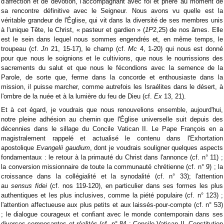
d'affection et de dévotion, l'accompagnant avec foi et prière au moment de
sa rencontre définitive avec le Seigneur. Nous avons vu quelle est la
véritable grandeur de l'Église, qui vit dans la diversité de ses membres unis
à l'unique Tête, le Christ, « pasteur et gardien » (
1P
2,25) de nos âmes. Elle
est le sein dans lequel nous sommes engendrés et, en même temps, le
troupeau (cf.
Jn
21, 15-17), le champ (cf.
Mc
4, 1-20) qui nous est donné
pour que nous le soignions et le cultivions, que nous le nourrissions des
sacrements du salut et que nous le fécondions avec la semence de la
Parole, de sorte que, ferme dans la concorde et enthousiaste dans la
mission, il puisse marcher, comme autrefois les Israélites dans le désert, à
l'ombre de la nuée et à la lumière du feu de Dieu (cf.
Ex
13, 21).
Et à cet égard, je voudrais que nous renouvelions ensemble, aujourd'hui,
notre pleine adhésion au chemin que l'Église universelle suit depuis des
décennies dans le sillage du Concile Vatican II. Le Pape François en a
magistralement rappelé et actualisé le contenu dans l'Exhortation
apostolique
Evangelii gaudium
, dont je voudrais souligner quelques aspects
fondamentaux : le retour à la primauté du Christ dans l'annonce (cf. n° 11) ;
la conversion missionnaire de toute la communauté chrétienne (cf. n° 9) ; la
croissance dans la collégialité et la synodalité (cf. n° 33); l'attention
au
sensus fidei
(cf. nos 119-120), en particulier dans ses formes les plus
authentiques et les plus inclusives, comme la piété populaire (cf. n° 123) ;
l'attention affectueuse aux plus petits et aux laissés-pour-compte (cf. n° 53)
; le dialogue courageux et confiant avec le monde contemporain dans ses
diverses composantes et réalités (cf. n° 84 ; Concile Vatican II, Constitution