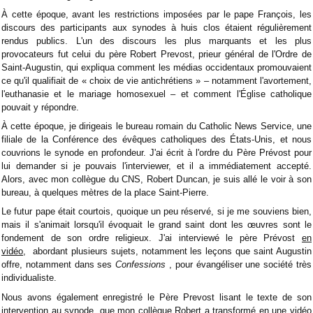
À cette époque, avant les restrictions imposées par le pape François, les
discours des participants aux synodes à huis clos étaient régulièrement
rendus publics. L'un des discours les plus marquants et les plus
provocateurs fut celui du père Robert Prevost, prieur général de l'Ordre de
Saint-Augustin, qui expliqua comment les médias occidentaux promouvaient
ce qu'il qualifiait de « choix de vie antichrétiens » – notamment l'avortement,
l'euthanasie et le mariage homosexuel – et comment l'Église catholique
pouvait y répondre.
À cette époque, je dirigeais le bureau romain du Catholic News Service, une
filiale de la Conférence des évêques catholiques des États-Unis, et nous
couvrions le synode en profondeur. J'ai écrit à l'ordre du Père Prévost pour
lui demander si je pouvais l'interviewer, et il a immédiatement accepté.
Alors, avec mon collègue du CNS, Robert Duncan, je suis allé le voir à son
bureau, à quelques mètres de la place Saint-Pierre.
Le futur pape était courtois, quoique un peu réservé, si je me souviens bien,
mais il s'animait lorsqu'il évoquait le grand saint dont les œuvres sont le
fondement de son ordre religieux. J'ai interviewé le père Prévost
en
vidéo,
abordant plusieurs sujets, notamment les leçons que saint Augustin
offre, notamment dans ses
Confessions
, pour évangéliser une société très
individualiste.
Nous avons également enregistré le Père Prevost lisant le texte de son
intervention au synode, que mon collègue Robert a transformé en une vidéo