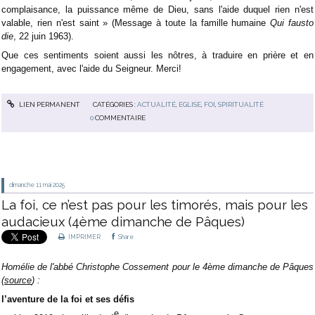
complaisance, la puissance même de Dieu, sans l'aide duquel rien n'est
valable, rien n'est saint » (Message à toute la famille humaine
Qui fausto
die
, 22 juin 1963).
Que ces sentiments soient aussi les nôtres, à traduire en prière et en
engagement, avec l'aide du Seigneur. Merci!
LIEN PERMANENT
CATÉGORIES :
ACTUALITÉ
,
EGLISE
,
FOI
,
SPIRITUALITÉ
0
COMMENTAIRE
dimanche 11
mai 2025
La foi, ce n’est pas pour les timorés, mais pour les
audacieux (4ème dimanche de Pâques)
IMPRIMER
Share
Homélie de l'abbé Christophe Cossement pour le 4ème dimanche de Pâques
(
source
) :
l’aventure de la foi et ses défis
e