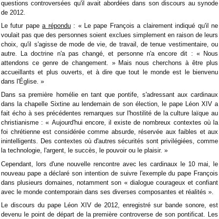
questions controversées qu'il avait abordées dans son discours au synode
de 2012.
Le futur pape
a répondu
: « Le pape François a clairement indiqué qu'il ne
voulait pas que des personnes soient exclues simplement en raison de leurs
choix, qu'il s'agisse de mode de vie, de travail, de tenue vestimentaire, ou
autre. La doctrine n'a pas changé, et personne n'a encore dit : « Nous
attendons ce genre de changement. » Mais nous cherchons à être plus
accueillants et plus ouverts, et à dire que tout le monde est le bienvenu
dans l'Église. »
Dans sa première homélie en tant que pontife, s'adressant aux cardinaux
dans la chapelle Sixtine au lendemain de son élection, le pape Léon XIV a
fait écho à ses précédentes remarques sur l'hostilité de la culture laïque au
christianisme : « Aujourd'hui encore, il existe de nombreux contextes où la
foi chrétienne est considérée comme absurde, réservée aux faibles et aux
inintelligents. Des contextes où d'autres sécurités sont privilégiées, comme
la technologie, l'argent, le succès, le pouvoir ou le plaisir. »
Cependant, lors d'une nouvelle rencontre avec les cardinaux le 10 mai, le
nouveau pape a déclaré son intention de suivre l'exemple du pape François
dans plusieurs domaines, notamment son « dialogue courageux et confiant
avec le monde contemporain dans ses diverses composantes et réalités ».
Le discours du pape Léon XIV de 2012, enregistré sur bande sonore, est
devenu le point de départ de la première controverse de son pontificat. Les