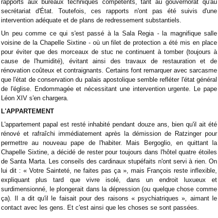
rapports aux bureaux techniques compétents, tant au gouvernorat qu'au
secrétariat d'État. Toutefois, ces rapports n'ont pas été suivis d'une
intervention adéquate et de plans de redressement substantiels.
Un peu comme ce qui s'est passé à la Sala Regia - la magnifique salle
voisine de la Chapelle Sixtine - où un filet de protection a été mis en place
pour éviter que des morceaux de stuc ne continuent à tomber (toujours à
cause de l'humidité), évitant ainsi des travaux de restauration et de
rénovation coûteux et contraignants. Certains font remarquer avec sarcasme
que l'état de conservation du palais apostolique semble refléter l'état général
de l'église. Endommagée et nécessitant une intervention urgente. Le pape
Léon XIV s'en chargera.
L'APPARTEMENT
L'appartement papal est resté inhabité pendant douze ans, bien qu'il ait été
rénové et rafraîchi immédiatement après la démission de Ratzinger pour
permettre au nouveau pape de l'habiter. Mais Bergoglio, en quittant la
Chapelle Sixtine, a décidé de rester pour toujours dans l'hôtel quatre étoiles
de Santa Marta. Les conseils des cardinaux stupéfaits n'ont servi à rien. On
lui dit : « Votre Sainteté, ne faites pas ça », mais François reste inflexible,
expliquant plus tard que vivre isolé, dans un endroit luxueux et
surdimensionné, le plongerait dans la dépression (ou quelque chose comme
ça). Il a dit qu'il le faisait pour des raisons « psychiatriques », aimant le
contact avec les gens. Et c'est ainsi que les choses se sont passées.