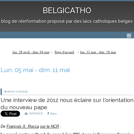
BELGICATHO
blog de réinformation proposé par des laïcs catholiques belges
lun. 28 avril - dim. 04 mai
Page d'accueil
lun. 12 mai - dim. 18 mai
Lun. 05 mai - dim. 11 mai
dimanche 11
mai 2025
Une interview de 2012 nous éclaire sur l'orientation
du nouveau pape
IMPRIMER
Share
De
François X. Rocca
sur le NCR
: