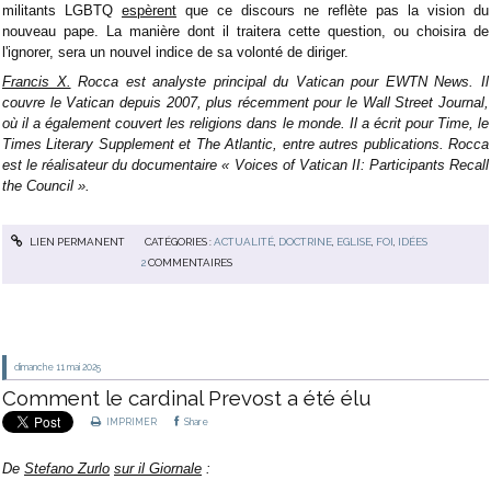
militants LGBTQ
espèrent
que ce discours ne reflète pas la vision du
nouveau pape. La manière dont il traitera cette question, ou choisira de
l'ignorer, sera un nouvel indice de sa volonté de diriger.
Francis X.
Rocca est analyste principal du Vatican pour EWTN News. Il
couvre le Vatican depuis 2007, plus récemment pour le Wall Street Journal,
où il a également couvert les religions dans le monde. Il a écrit pour Time, le
Times Literary Supplement et The Atlantic, entre autres publications. Rocca
est le réalisateur du documentaire « Voices of Vatican II: Participants Recall
the Council ».
LIEN PERMANENT
CATÉGORIES :
ACTUALITÉ
,
DOCTRINE
,
EGLISE
,
FOI
,
IDÉES
2
COMMENTAIRES
dimanche 11
mai 2025
Comment le cardinal Prevost a été élu
IMPRIMER
Share
De
Stefano Zurlo
sur il Giornale
: