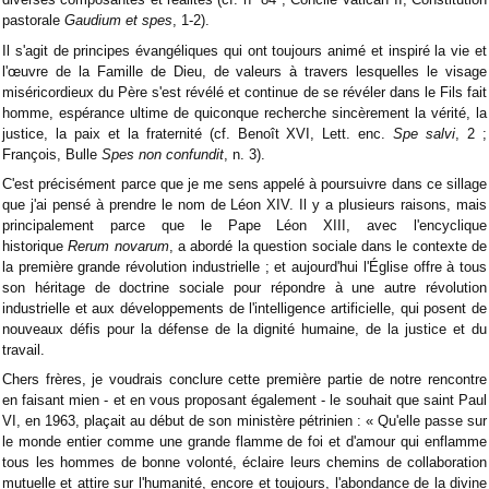
pastorale
Gaudium et spes
, 1-2).
Il s'agit de principes évangéliques qui ont toujours animé et inspiré la vie et
l'œuvre de la Famille de Dieu, de valeurs à travers lesquelles le visage
miséricordieux du Père s'est révélé et continue de se révéler dans le Fils fait
homme, espérance ultime de quiconque recherche sincèrement la vérité, la
justice, la paix et la fraternité (cf. Benoît XVI, Lett. enc.
Spe salvi
, 2 ;
François, Bulle
Spes non confundit
, n. 3).
C'est précisément parce que je me sens appelé à poursuivre dans ce sillage
que j'ai pensé à prendre le nom de Léon XIV. Il y a plusieurs raisons, mais
principalement parce que le Pape Léon XIII, avec l'encyclique
historique
Rerum novarum
, a abordé la question sociale dans le contexte de
la première grande révolution industrielle ; et aujourd'hui l'Église offre à tous
son héritage de doctrine sociale pour répondre à une autre révolution
industrielle et aux développements de l'intelligence artificielle, qui posent de
nouveaux défis pour la défense de la dignité humaine, de la justice et du
travail.
Chers frères, je voudrais conclure cette première partie de notre rencontre
en faisant mien - et en vous proposant également - le souhait que saint Paul
VI, en 1963, plaçait au début de son ministère pétrinien : « Qu'elle passe sur
le monde entier comme une grande flamme de foi et d'amour qui enflamme
tous les hommes de bonne volonté, éclaire leurs chemins de collaboration
mutuelle et attire sur l'humanité, encore et toujours, l'abondance de la divine