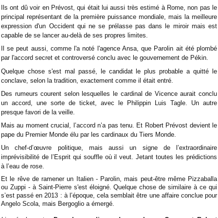
Ils ont dû voir en Prévost, qui était lui aussi très estimé à Rome, non pas le
principal représentant de la première puissance mondiale, mais la meilleure
expression d'un Occident qui ne se prélasse pas dans le miroir mais est
capable de se lancer au-delà de ses propres limites.
Il se peut aussi, comme l'a noté l'agence Ansa, que Parolin ait été plombé
par l'accord secret et controversé conclu avec le gouvernement de Pékin.
Quelque chose s'est mal passé, le candidat le plus probable a quitté le
conclave, selon la tradition, exactement comme il était entré.
Des rumeurs courent selon lesquelles le cardinal de Vicence aurait conclu
un accord, une sorte de ticket, avec le Philippin Luis Tagle. Un autre
presque favori de la veille.
Mais au moment crucial, l’accord n’a pas tenu. Et Robert Prévost devient le
pape du Premier Monde élu par les cardinaux du Tiers Monde.
Un chef-d’œuvre politique, mais aussi un signe de l’extraordinaire
imprévisibilité de l’Esprit qui souffle où il veut. Jetant toutes les prédictions
à l’eau de rose.
Et le rêve de ramener un Italien - Parolin, mais peut-être même Pizzaballa
ou Zuppi - à Saint-Pierre s'est éloigné. Quelque chose de similaire à ce qui
s’est passé en 2013 : à l’époque, cela semblait être une affaire conclue pour
Angelo Scola, mais Bergoglio a émergé.