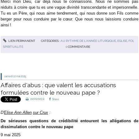
Merci mon Dieu, car déjà nous te connaissons. Nous ne sommes pas
réduits à croire que tu es une vague divinité transcendante et impersonnelle.
Tu es un Père, qui nous aime tendrement, qui nous donne son Fils comme
berger pour nous conduire par le cœur. Que nous nous laissions conduire
ainsi !
LIEN PERMANENT
CATÉGORIES :
AU RYTHME DE L'ANNÉE LITURGIQUE
,
EGLISE
,
FOI
,
SPIRITUALITÉ
0
COMMENTAIRE
samedi 10
mai 2025
Affaires d'abus : que valent les accusations
formulées contre le nouveau pape ?
IMPRIMER
Share
D'
Elise Ann Allen
sur Crux
:
De sérieuses questions de crédibilité entourent les allégations de
dissimulation contre le nouveau pape
9 mai 2025