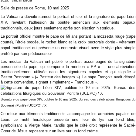
2025. | Vatican Media
Salle de presse de Rome, 10 mai 2025
Le Vatican a dévoilé samedi le portrait officiel et la signature du pape Léon
XIV, révélant l'adhésion du pontife américain aux éléments papaux
traditionnels, deux jours seulement après son élection historique.
Le portrait officiel montre le pape de 69 ans portant la mozzetta rouge (cape
courte), l'étole brodée, le rochet blanc et la croix pectorale dorée - vêtement
papal traditionnel qui présente un contraste visuel avec le style plus simple
préféré par son prédécesseur.
Les médias du Vatican ont publié le portrait accompagné de la signature
personnelle du pape, qui comporte la mention « PP » — une abréviation
traditionnellement utilisée dans les signatures papales et qui signifie «
Pastor Pastorum » (« Pasteur des bergers »). Le pape François avait dérogé
à cette convention, signant simplement « Franciscus ».
Signature du pape Léon XIV, publiée le 10 mai 2025. Bureau des célébrations liturgiques du
Souverain Pontife (UCEPO) / X
Ce retour aux éléments traditionnels accompagne les armoiries papales de
Léon. Le motif héraldique présente une fleur de lys sur fond bleu,
symbolisant la Vierge Marie, tandis que le côté droit représente le Sacré-
Cœur de Jésus reposant sur un livre sur un fond crème.