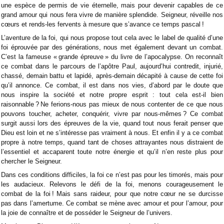
une espèce de permis de vie éternelle, mais pour devenir capables de ce
grand amour qui nous fera vivre de manière splendide. Seigneur, réveille nos
cœurs et rends-les fervents à mesure que s’avance ce temps pascal !
L’aventure de la foi, qui nous propose tout cela avec le label de qualité d’une
foi éprouvée par des générations, nous met également devant un combat.
C’est la fameuse « grande épreuve » du livre de l’apocalypse. On reconnaît
ce combat dans le parcours de l’apôtre Paul, aujourd’hui contredit, injurié,
chassé, demain battu et lapidé, après-demain décapité à cause de cette foi
qu’il annonce. Ce combat, il est dans nos vies, d’abord par le doute que
nous inspire la société et notre propre esprit : tout cela est-il bien
raisonnable ? Ne ferions-nous pas mieux de nous contenter de ce que nous
pouvons toucher, acheter, conquérir, vivre par nous-mêmes ? Ce combat
surgit aussi lors des épreuves de la vie, quand tout nous ferait penser que
Dieu est loin et ne s’intéresse pas vraiment à nous. Et enfin il y a ce combat
propre à notre temps, quand tant de choses attrayantes nous distraient de
l’essentiel et accaparent toute notre énergie et qu’il n’en reste plus pour
chercher le Seigneur.
Dans ces conditions difficiles, la foi ce n’est pas pour les timorés, mais pour
les audacieux. Relevons le défi de la foi, menons courageusement le
combat de la foi ! Mais sans raideur, pour que notre cœur ne se durcisse
pas dans l’amertume. Ce combat se mène avec amour et pour l’amour, pour
la joie de connaître et de posséder le Seigneur de l’univers.