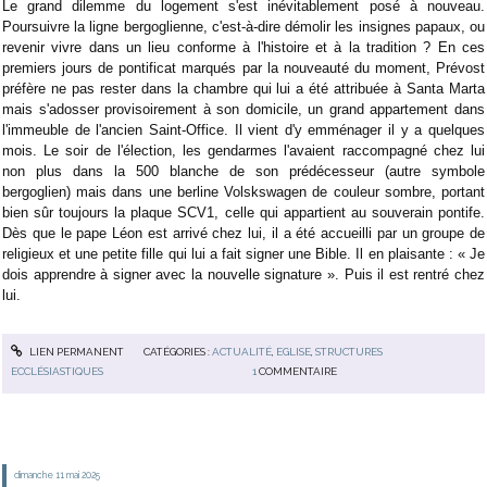
Le grand dilemme du logement s'est inévitablement posé à nouveau.
Poursuivre la ligne bergoglienne, c'est-à-dire démolir les insignes papaux, ou
revenir vivre dans un lieu conforme à l'histoire et à la tradition ? En ces
premiers jours de pontificat marqués par la nouveauté du moment, Prévost
préfère ne pas rester dans la chambre qui lui a été attribuée à Santa Marta
mais s'adosser provisoirement à son domicile, un grand appartement dans
l'immeuble de l'ancien Saint-Office. Il vient d'y emménager il y a quelques
mois. Le soir de l'élection, les gendarmes l'avaient raccompagné chez lui
non plus dans la 500 blanche de son prédécesseur (autre symbole
bergoglien) mais dans une berline Volskswagen de couleur sombre, portant
bien sûr toujours la plaque SCV1, celle qui appartient au souverain pontife.
Dès que le pape Léon est arrivé chez lui, il a été accueilli par un groupe de
religieux et une petite fille qui lui a fait signer une Bible. Il en plaisante : « Je
dois apprendre à signer avec la nouvelle signature ». Puis il est rentré chez
lui.
LIEN PERMANENT
CATÉGORIES :
ACTUALITÉ
,
EGLISE
,
STRUCTURES
ECCLÉSIASTIQUES
1
COMMENTAIRE
dimanche 11
mai 2025