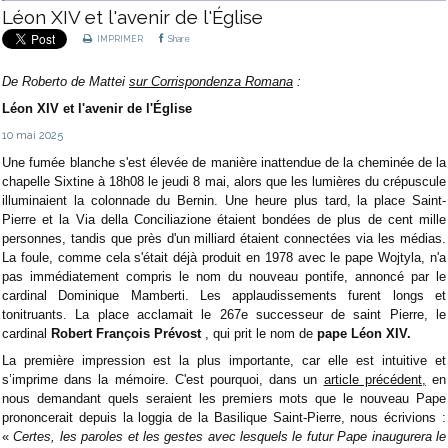
Léon XIV et l'avenir de l'Église
IMPRIMER
Share
De Roberto de Mattei
sur Corrispondenza Romana
:
Léon XIV et l'avenir de l'Église
10 mai 2025
Une fumée blanche s'est élevée de manière inattendue de la cheminée de la
chapelle Sixtine à 18h08 le jeudi 8 mai, alors que les lumières du crépuscule
illuminaient la colonnade du Bernin. Une heure plus tard, la place Saint-
Pierre et la Via della Conciliazione étaient bondées de plus de cent mille
personnes, tandis que près d'un milliard étaient connectées via les médias.
La foule, comme cela s'était déjà produit en 1978 avec le pape Wojtyla, n'a
pas immédiatement compris le nom du nouveau pontife, annoncé par le
cardinal Dominique Mamberti. Les applaudissements furent longs et
tonitruants. La place acclamait le 267e successeur de saint Pierre, le
cardinal
Robert François Prévost
, qui prit le nom de
pape Léon XIV.
La première impression est la plus importante, car elle est intuitive et
s’imprime dans la mémoire. C'est pourquoi, dans un
article précédent,
en
nous demandant quels seraient les premiers mots que le nouveau Pape
prononcerait depuis la loggia de la Basilique Saint-Pierre, nous écrivions :
«
Certes, les paroles et les gestes avec lesquels le futur Pape inaugurera le