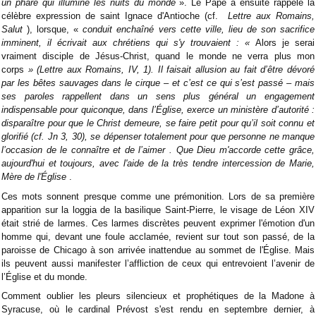
un phare qui illumine les nuits du monde
». Le Pape a ensuite rappelé la
célèbre expression de saint Ignace d'Antioche (cf.
Lettre aux Romains,
Salut
), lorsque, «
conduit enchaîné vers cette ville, lieu de son sacrifice
imminent, il écrivait aux chrétiens qui s'y trouvaient : «
Alors je serai
vraiment disciple de Jésus-Christ, quand le monde ne verra plus mon
corps
» (Lettre aux Romains, IV, 1). Il faisait allusion au fait d’être dévoré
par les bêtes sauvages dans le cirque – et c’est ce qui s’est passé – mais
ses paroles rappellent dans un sens plus général un engagement
indispensable pour quiconque, dans l’Église, exerce un ministère d’autorité :
disparaître pour que le Christ demeure, se faire petit pour qu’il soit connu et
glorifié (cf. Jn 3, 30), se dépenser totalement pour que personne ne manque
l’occasion de le connaître et de l’aimer
. Que Dieu m'accorde cette grâce,
aujourd'hui et toujours, avec l'aide de la très tendre intercession de Marie,
Mère de l'Église
.
Ces mots sonnent presque comme une prémonition. Lors de sa première
apparition sur la loggia de la basilique Saint-Pierre, le visage de Léon XIV
était strié de larmes. Ces larmes discrètes peuvent exprimer l'émotion d'un
homme qui, devant une foule acclamée, revient sur tout son passé, de la
paroisse de Chicago à son arrivée inattendue au sommet de l'Église. Mais
ils peuvent aussi manifester l’affliction de ceux qui entrevoient l’avenir de
l’Église et du monde.
Comment oublier les pleurs silencieux et prophétiques de la Madone à
Syracuse, où le cardinal Prévost s'est rendu en septembre dernier, à