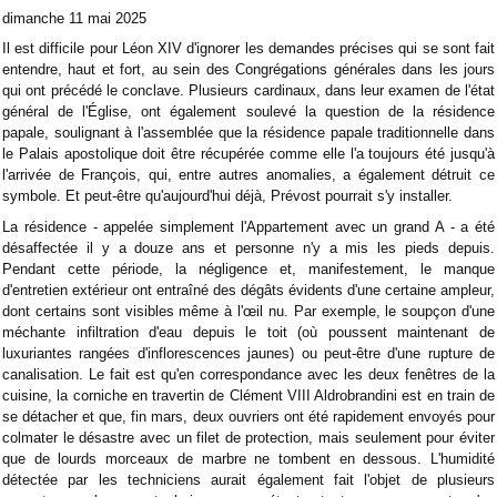
dimanche 11 mai 2025
Il est difficile pour Léon XIV d'ignorer les demandes précises qui se sont fait
entendre, haut et fort, au sein des Congrégations générales dans les jours
qui ont précédé le conclave. Plusieurs cardinaux, dans leur examen de l'état
général de l'Église, ont également soulevé la question de la résidence
papale, soulignant à l'assemblée que la résidence papale traditionnelle dans
le Palais apostolique doit être récupérée comme elle l'a toujours été jusqu'à
l'arrivée de François, qui, entre autres anomalies, a également détruit ce
symbole. Et peut-être qu'aujourd'hui déjà, Prévost pourrait s'y installer.
La résidence - appelée simplement l'Appartement avec un grand A - a été
désaffectée il y a douze ans et personne n'y a mis les pieds depuis.
Pendant cette période, la négligence et, manifestement, le manque
d'entretien extérieur ont entraîné des dégâts évidents d'une certaine ampleur,
dont certains sont visibles même à l'œil nu. Par exemple, le soupçon d'une
méchante infiltration d'eau depuis le toit (où poussent maintenant de
luxuriantes rangées d'inflorescences jaunes) ou peut-être d'une rupture de
canalisation. Le fait est qu'en correspondance avec les deux fenêtres de la
cuisine, la corniche en travertin de Clément VIII Aldrobrandini est en train de
se détacher et que, fin mars, deux ouvriers ont été rapidement envoyés pour
colmater le désastre avec un filet de protection, mais seulement pour éviter
que de lourds morceaux de marbre ne tombent en dessous. L'humidité
détectée par les techniciens aurait également fait l'objet de plusieurs