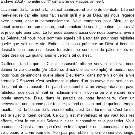
archive 2019 - homélie du 4
dimanche de Pâques année C
L’aventure de la foi est à la fois extraordinaire et pleine de combats. Elle est
merveilleuse car elle nous fait savoir qu’il y a un Dieu, qui nous regarde
avec amour, chacun personnellement. Nous comptons pour Dieu, et ça
serait bien que ce soir chacun, seul au milieu de son lit, se dise : je suis là
et je compte pour Dieu. La foi nous apprend aussi que nous pouvons revenir
au Seigneur si nous nous sommes égarés : il a tout fait pour nous rejoindre
quelle que soit notre vie. Enfin, la foi nous présente un Dieu si beau, si
désirable que tous nos désirs terrestres ne sont que de pâles reflets de
notre désir de Lui quand nous le verrons tel qu’il est.
D’ailleurs, tandis que le Christ ressuscité affirme souvent qu’il va nous
donner la vie éternelle (Jn 10,28 ce dimanche par exemple), il faudrait que
nous nous demandions quelle place Dieu tient-il dans notre vision de la vie
éternelle ? Souvent c’est seulement la place d’un pourvoyeur de service ou
de garant de la réussite. Le paradis ressemble à un voyage dans un pays
fabuleux, que nous offrirait un richissime émir inconnu ou pire encore, une
loterie anonyme. Dieu, dans le paradis de notre imaginaire, c’est un
accessoire, une colonne pour tenir le plafond ou l’habitant de quelque temple
facultatif. Or la beauté de la vie éternelle, c’est Dieu lui-même. C’est lui qui
est le sujet d’intérêt central. Ce qui y est merveilleux et qui vaut tous les
efforts, c’est le cœur du Seigneur, c’est le connaître et le posséder. Voilà
pourquoi le Christ affirme que c’est en le côtoyant et en le connaissant qu’on
se prépare à la vie éternelle. Non pas pour obtenir une monnaie d’échange,