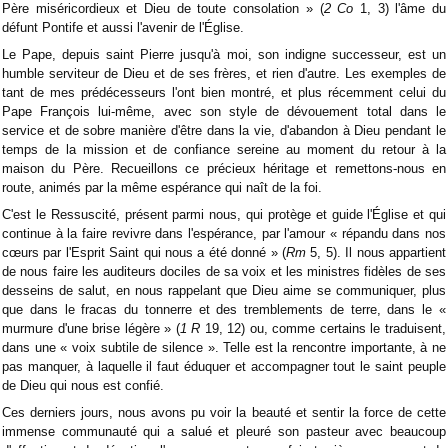
Père miséricordieux et Dieu de toute consolation » (
2 Co
1, 3) l'âme du
défunt Pontife et aussi l'avenir de l'Église.
Le Pape, depuis saint Pierre jusqu'à moi, son indigne successeur, est un
humble serviteur de Dieu et de ses frères, et rien d'autre. Les exemples de
tant de mes prédécesseurs l'ont bien montré, et plus récemment celui du
Pape François lui-même, avec son style de dévouement total dans le
service et de sobre manière d'être dans la vie, d'abandon à Dieu pendant le
temps de la mission et de confiance sereine au moment du retour à la
maison du Père. Recueillons ce précieux héritage et remettons-nous en
route, animés par la même espérance qui naît de la foi.
C'est le Ressuscité, présent parmi nous, qui protège et guide l'Église et qui
continue à la faire revivre dans l'espérance, par l'amour « répandu dans nos
cœurs par l'Esprit Saint qui nous a été donné » (
Rm
5, 5). Il nous appartient
de nous faire les auditeurs dociles de sa voix et les ministres fidèles de ses
desseins de salut, en nous rappelant que Dieu aime se communiquer, plus
que dans le fracas du tonnerre et des tremblements de terre, dans le «
murmure d'une brise légère » (
1 R
19, 12) ou, comme certains le traduisent,
dans une « voix subtile de silence ». Telle est la rencontre importante, à ne
pas manquer, à laquelle il faut éduquer et accompagner tout le saint peuple
de Dieu qui nous est confié.
Ces derniers jours, nous avons pu voir la beauté et sentir la force de cette
immense communauté qui a salué et pleuré son pasteur avec beaucoup