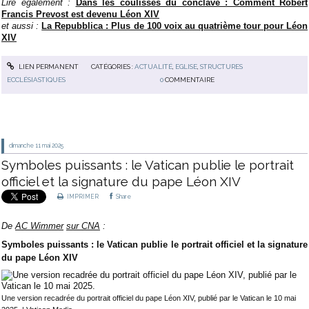
Lire également :
Dans les coulisses du conclave : Comment Robert
Francis Prevost est devenu Léon XIV
et aussi :
La Repubblica : Plus de 100 voix au quatrième tour pour Léon
XIV
LIEN PERMANENT
CATÉGORIES :
ACTUALITÉ
,
EGLISE
,
STRUCTURES
ECCLÉSIASTIQUES
0
COMMENTAIRE
dimanche 11
mai 2025
Symboles puissants : le Vatican publie le portrait
officiel et la signature du pape Léon XIV
IMPRIMER
Share
De
AC Wimmer
sur CNA
:
Symboles puissants : le Vatican publie le portrait officiel et la signature
du pape Léon XIV
Une version recadrée du portrait officiel du pape Léon XIV, publié par le Vatican le 10 mai