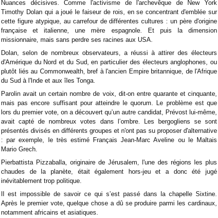
Nuances décisives. Comme l'activisme de l'archevêque de New York
Timothy Dolan qui a joué le faiseur de rois, en se concentrant d'emblée sur
cette figure atypique, au carrefour de différentes cultures : un père d'origine
française et italienne, une mère espagnole. Et puis la dimension
missionnaire, mais sans perdre ses racines aux USA.
Dolan, selon de nombreux observateurs, a réussi à attirer des électeurs
d'Amérique du Nord et du Sud, en particulier des électeurs anglophones, ou
plutôt liés au Commonwealth, bref à l'ancien Empire britannique, de l'Afrique
du Sud à l'Inde et aux îles Tonga.
Parolin avait un certain nombre de voix, dit-on entre quarante et cinquante,
mais pas encore suffisant pour atteindre le quorum. Le problème est que
lors du premier vote, on a découvert qu’un autre candidat, Prévost lui-même,
avait capté de nombreux votes dans l’ombre. Les bergogliens se sont
présentés divisés en différents groupes et n'ont pas su proposer d'alternative
: par exemple, le très estimé Français Jean-Marc Aveline ou le Maltais
Mario Grech.
Pierbattista Pizzaballa, originaire de Jérusalem, l'une des régions les plus
chaudes de la planète, était également hors-jeu et a donc été jugé
inévitablement trop politique.
Il est impossible de savoir ce qui s’est passé dans la chapelle Sixtine.
Après le premier vote, quelque chose a dû se produire parmi les cardinaux,
notamment africains et asiatiques.