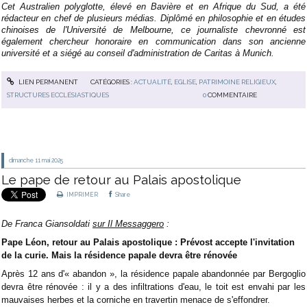
Cet Australien polyglotte, élevé en Bavière et en Afrique du Sud, a été
rédacteur en chef de plusieurs médias. Diplômé en philosophie et en études
chinoises de l'Université de Melbourne, ce journaliste chevronné est
également chercheur honoraire en communication dans son ancienne
université et a siégé au conseil d'administration de Caritas à Munich.
LIEN PERMANENT
CATÉGORIES :
ACTUALITÉ
,
EGLISE
,
PATRIMOINE RELIGIEUX
,
STRUCTURES ECCLÉSIASTIQUES
0
COMMENTAIRE
dimanche 11
mai 2025
Le pape de retour au Palais apostolique
IMPRIMER
Share
De Franca Giansoldati
sur Il Messaggero
:
Pape Léon, retour au Palais apostolique : Prévost accepte l'invitation
de la curie. Mais la résidence papale devra être rénovée
Après 12 ans d'« abandon », la résidence papale abandonnée par Bergoglio
devra être rénovée : il y a des infiltrations d'eau, le toit est envahi par les
mauvaises herbes et la corniche en travertin menace de s'effondrer.