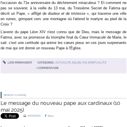
l'occasion du 71e anniversaire du déchirement miraculeux ? Et comment ne
pas se souvenir, à la veille du 13 mai, du Troisième Secret de Fatima qui
décrit un Pape, «
affligé de douleur et de tristesse
», qui traverse une ville
en ruines, grimpant vers une montagne où l'attend le martyre au pied de la
Croix ?
L'avenir du pape Léon XIV n'est connu que de Dieu, mais le message de
Fatima, avec sa promesse du triomphe final du Cœur Immaculé de Marie, le
sait. c'est une certitude qui anime les cœurs pieux en ces jours surprenants
de mai qui ont donné un nouveau Pape à l'Église.
LIEN PERMANENT
CATÉGORIES :
ACTUALITÉ
,
EGLISE
,
FOI
,
SPIRITUALITÉ
0
COMMENTAIRE
dimanche 11
mai 2025
Le message du nouveau pape aux cardinaux (10
mai 2025)
IMPRIMER
Share