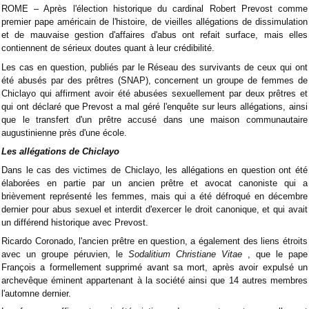
ROME – Après l'élection historique du cardinal Robert Prevost comme
premier pape américain de l'histoire, de vieilles allégations de dissimulation
et de mauvaise gestion d'affaires d'abus ont refait surface, mais elles
contiennent de sérieux doutes quant à leur crédibilité.
Les cas en question, publiés par le Réseau des survivants de ceux qui ont
été abusés par des prêtres (SNAP), concernent un groupe de femmes de
Chiclayo qui affirment avoir été abusées sexuellement par deux prêtres et
qui ont déclaré que Prevost a mal géré l'enquête sur leurs allégations, ainsi
que le transfert d'un prêtre accusé dans une maison communautaire
augustinienne près d'une école.
Les allégations de Chiclayo
Dans le cas des victimes de Chiclayo, les allégations en question ont été
élaborées en partie par un ancien prêtre et avocat canoniste qui a
brièvement représenté les femmes, mais qui a été défroqué en décembre
dernier pour abus sexuel et interdit d'exercer le droit canonique, et qui avait
un différend historique avec Prevost.
Ricardo Coronado, l'ancien prêtre en question, a également des liens étroits
avec un groupe péruvien, le
Sodalitium Christiane Vitae
, que le pape
François a formellement supprimé avant sa mort, après avoir expulsé un
archevêque éminent appartenant à la société ainsi que 14 autres membres
l'automne dernier.