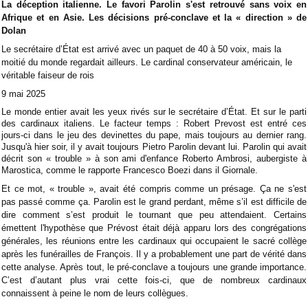
La déception italienne. Le favori Parolin s'est retrouvé sans voix en
Afrique et en Asie. Les décisions pré-conclave et la « direction » de
Dolan
Le secrétaire d’État est arrivé avec un paquet de 40 à 50 voix, mais la
moitié du monde regardait ailleurs. Le cardinal conservateur américain, le
véritable faiseur de rois
9 mai 2025
Le monde entier avait les yeux rivés sur le secrétaire d’État. Et sur le parti
des cardinaux italiens. Le facteur temps : Robert Prevost est entré ces
jours-ci dans le jeu des devinettes du pape, mais toujours au dernier rang.
Jusqu'à hier soir, il y avait toujours Pietro Parolin devant lui. Parolin qui avait
décrit son « trouble » à son ami d'enfance Roberto Ambrosi, aubergiste à
Marostica, comme le rapporte Francesco Boezi dans il Giornale.
Et ce mot, « trouble », avait été compris comme un présage. Ça ne s'est
pas passé comme ça. Parolin est le grand perdant, même s’il est difficile de
dire comment s’est produit le tournant que peu attendaient. Certains
émettent l'hypothèse que Prévost était déjà apparu lors des congrégations
générales, les réunions entre les cardinaux qui occupaient le sacré collège
après les funérailles de François. Il y a probablement une part de vérité dans
cette analyse. Après tout, le pré-conclave a toujours une grande importance.
C’est d’autant plus vrai cette fois-ci, que de nombreux cardinaux
connaissent à peine le nom de leurs collègues.