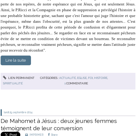
perte de nos repères, de notre espérance qui est Jésus, qui est seulement Jésus.
Ainsi, le P.Ricci et la Compagnie en phase de suppression a privilégié l'histoire à
une probable historiette grise, sachant que c'est l'amour qui juge l'histoire et que
l'espérance, même dans l'obscurité, est la plus grande de nos attentes... C'est
pourquoi, le P.Ricci profita de cette période de confusion et d'égarement pour
parler des péchés des jésuites... Se regarder en face en se reconnaissant pécheurs
évite de se mettre en condition de victimes devant un bourreau. Se reconnaître
pécheurs, se reconnaître vraiment pécheurs, signifie se mettre dans l'attitude juste
pour recevoir du réconfort".
Lire la suite
LIEN PERMANENT
CATÉGORIES :
ACTUALITÉ
,
EGLISE
,
FOI
,
HISTOIRE
,
SPIRITUALITÉ
1
COMMENTAIRE
lundi 29
septembre 2014
De Mahomet à Jésus : deux jeunes femmes
témoignent de leur conversion
IMPRIMER
Share