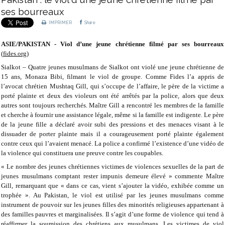
ses bourreaux
IMPRIMER
Share
ASIE/PAKISTAN - Viol d’une jeune chrétienne filmé par ses bourreaux
(
fides.org
)
Sialkot – Quatre jeunes musulmans de Sialkot ont violé une jeune chrétienne de
15 ans, Monaza Bibi, filmant le viol de groupe. Comme Fides l’a appris de
l’avocat chrétien Mushtaq Gill, qui s’occupe de l’affaire, le père de la victime a
porté plainte et deux des violeurs ont été arrêtés par la police, alors que deux
autres sont toujours recherchés. Maître Gill a rencontré les membres de la famille
et cherche à fournir une assistance légale, même si la famille est indigente. Le père
de la jeune fille a déclaré avoir subi des pressions et des menaces visant à le
dissuader de porter plainte mais il a courageusement porté plainte également
contre ceux qui l’avaient menacé. La police a confirmé l’existence d’une vidéo de
la violence qui constituera une preuve contre les coupables.
« Le nombre des jeunes chrétiennes victimes de violences sexuelles de la part de
jeunes musulmans comptant rester impunis demeure élevé » commente Maître
Gill, remarquant que « dans ce cas, vient s’ajouter la vidéo, exhibée comme un
trophée ». Au Pakistan, le viol est utilisé par les jeunes musulmans comme
instrument de pouvoir sur les jeunes filles des minorités religieuses appartenant à
des familles pauvres et marginalisées. Il s’agit d’une forme de violence qui tend à
réaffirmer la soumission des chrétiens aux musulmans. Les victimes de viol