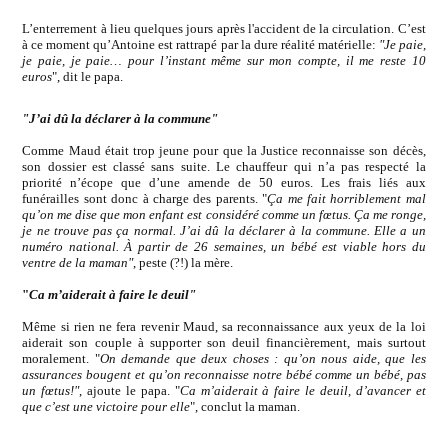
L’enterrement à lieu quelques jours après l'accident de la circulation. C’est
à ce moment qu’Antoine est rattrapé par la dure réalité matérielle:
"Je paie,
je paie, je paie… pour l’instant même sur mon compte, il me reste 10
euros
", dit le papa.
"J’ai dû la déclarer à la commune"
Comme Maud était trop jeune pour que la Justice reconnaisse son décès,
son dossier est classé sans suite. Le chauffeur qui n’a pas respecté la
priorité n’écope que d’une amende de 50 euros. Les frais liés aux
funérailles sont donc à charge des parents. "
Ça me fait horriblement mal
qu’on me dise que mon enfant est considéré comme un fœtus. Ça me ronge,
je ne trouve pas ça normal. J’ai dû la déclarer à la commune. Elle a un
numéro national. À partir de 26 semaines, un bébé est viable hors du
ventre de la maman"
, peste (?!) la mère.
"
Ca m’aiderait à faire le deuil"
Même si rien ne fera revenir Maud, sa reconnaissance aux yeux de la loi
aiderait son couple à supporter son deuil financièrement, mais surtout
moralement. "
On demande que deux choses : qu’on nous aide, que les
assurances bougent et qu’on reconnaisse notre bébé comme un bébé, pas
un fœtus!"
, ajoute le papa. "
Ca m’aiderait à faire le deuil, d’avancer et
que c’est une victoire pour elle
", conclut la maman.