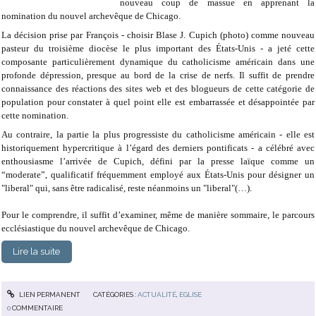
nouveau coup de massue en apprenant la
nomination du nouvel archevêque de Chicago.
La décision prise par François - choisir Blase J. Cupich (photo) comme nouveau
pasteur du troisième diocèse le plus important des États-Unis - a jeté cette
composante particulièrement dynamique du catholicisme américain dans une
profonde dépression, presque au bord de la crise de nerfs. Il suffit de prendre
connaissance des réactions des sites web et des blogueurs de cette catégorie de
population pour constater à quel point elle est embarrassée et désappointée par
cette nomination.
Au contraire, la partie la plus progressiste du catholicisme américain - elle est
historiquement hypercritique à l’égard des derniers pontificats - a célébré avec
enthousiasme l’arrivée de Cupich, défini par la presse laïque comme un
“moderate”, qualificatif fréquemment employé aux États-Unis pour désigner un
"liberal" qui, sans être radicalisé, reste néanmoins un "liberal"(…).
Pour le comprendre, il suffit d’examiner, même de manière sommaire, le parcours
ecclésiastique du nouvel archevêque de Chicago.
Lire la suite
LIEN PERMANENT
CATÉGORIES :
ACTUALITÉ
,
EGLISE
0
COMMENTAIRE