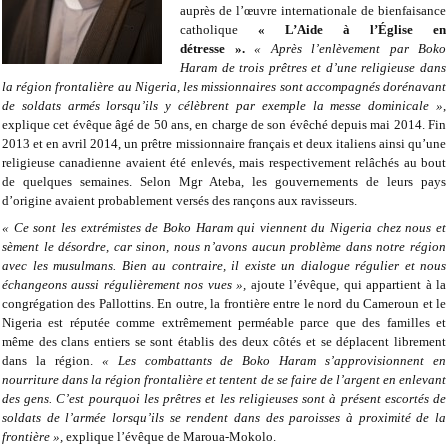
auprès de l’œuvre internationale de bienfaisance
catholique
« L’Aide à l’Église en
détresse ».
« Après l’enlèvement par Boko
Haram de trois prêtres et d’une religieuse dans
la région frontalière au Nigeria, les missionnaires sont accompagnés dorénavant
de soldats armés lorsqu’ils y célèbrent par exemple la messe dominicale »
,
explique cet évêque âgé de 50 ans, en charge de son évêché depuis mai 2014. Fin
2013 et en avril 2014, un prêtre missionnaire français et deux italiens ainsi qu’une
religieuse canadienne avaient été enlevés, mais respectivement relâchés au bout
de quelques semaines. Selon Mgr Ateba, les gouvernements de leurs pays
d’origine avaient probablement versés des rançons aux ravisseurs.
« Ce sont les extrémistes de Boko Haram qui viennent du Nigeria chez nous et
sèment le désordre, car sinon, nous n’avons aucun problème dans notre région
avec les musulmans. Bien au contraire, il existe un dialogue régulier et nous
échangeons aussi régulièrement nos vues »,
ajoute l’évêque, qui appartient à la
congrégation des Pallottins. En outre, la frontière entre le nord du Cameroun et le
Nigeria est réputée comme extrêmement perméable parce que des familles et
même des clans entiers se sont établis des deux côtés et se déplacent librement
dans la région.
« Les combattants de Boko Haram s’approvisionnent en
nourriture dans la région frontalière et tentent de se faire de l’argent en enlevant
des gens. C’est pourquoi les prêtres et les religieuses sont à présent escortés de
soldats de l’armée lorsqu’ils se rendent dans des paroisses à proximité de la
frontière »,
explique l’évêque de Maroua-Mokolo.