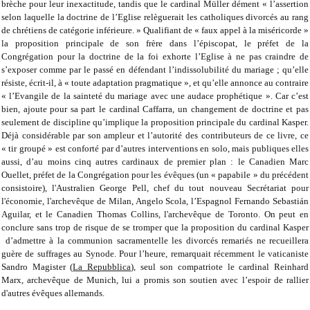
brèche pour leur inexactitude, tandis que le cardinal Müller dément « l’assertion
selon laquelle la doctrine de l’Eglise relèguerait les catholiques divorcés au rang
de chrétiens de catégorie inférieure. » Qualifiant de « faux appel à la miséricorde »
la proposition principale de son frère dans l’épiscopat, le préfet de la
Congrégation pour la doctrine de la foi exhorte l’Eglise à ne pas craindre de
s’exposer comme par le passé en défendant l’indissolubilité du mariage ; qu’elle
résiste, écrit-il, à « toute adaptation pragmatique », et qu’elle annonce au contraire
« l’Evangile de la sainteté du mariage avec une audace prophétique ». Car c’est
bien, ajoute pour sa part le cardinal Caffarra, un changement de doctrine et pas
seulement de discipline qu’implique la proposition principale du cardinal Kasper.
Déjà considérable par son ampleur et l’autorité des contributeurs de ce livre, ce
« tir groupé » est conforté par d’autres interventions en solo, mais publiques elles
aussi, d’au moins cinq autres cardinaux de premier plan : le Canadien Marc
Ouellet, préfet de la Congrégation pour les évêques (un « papabile » du précédent
consistoire), l'Australien George Pell, chef du tout nouveau Secrétariat pour
l'économie, l'archevêque de Milan, Angelo Scola, l’Espagnol Fernando Sebastián
Aguilar, et le Canadien Thomas Collins, l'archevêque de Toronto. On peut en
conclure sans trop de risque de se tromper que la proposition du cardinal Kasper
d’admettre à la communion sacramentelle les divorcés remariés ne recueillera
guère de suffrages au Synode. Pour l’heure, remarquait récemment le vaticaniste
Sandro Magister (
La Repubblica
), seul son compatriote le cardinal Reinhard
Marx, archevêque de Munich, lui a promis son soutien avec l’espoir de rallier
d'autres évêques allemands.