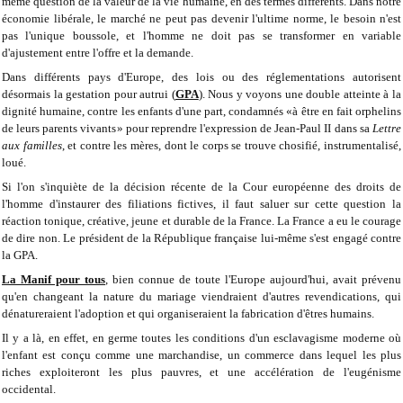
même question de la valeur de la vie humaine, en des termes différents. Dans notre
économie libérale, le marché ne peut pas devenir l'ultime norme, le besoin n'est
pas l'unique boussole, et l'homme ne doit pas se transformer en variable
d'ajustement entre l'offre et la demande.
Dans différents pays d'Europe, des lois ou des réglementations autorisent
désormais la gestation pour autrui (
GPA
). Nous y voyons une double atteinte à la
dignité humaine, contre les enfants d'une part, condamnés «à être en fait orphelins
de leurs parents vivants» pour reprendre l'expression de Jean-Paul II dans sa
Lettre
aux familles
, et contre les mères, dont le corps se trouve chosifié, instrumentalisé,
loué.
Si l'on s'inquiète de la décision récente de la Cour européenne des droits de
l'homme d'instaurer des filiations fictives, il faut saluer sur cette question la
réaction tonique, créative, jeune et durable de la France. La France a eu le courage
de dire non. Le président de la République française lui-même s'est engagé contre
la GPA.
La Manif pour tous
, bien connue de toute l'Europe aujourd'hui, avait prévenu
qu'en changeant la nature du mariage viendraient d'autres revendications, qui
dénatureraient l'adoption et qui organiseraient la fabrication d'êtres humains.
Il y a là, en effet, en germe toutes les conditions d'un esclavagisme moderne où
l'enfant est conçu comme une marchandise, un commerce dans lequel les plus
riches exploiteront les plus pauvres, et une accélération de l'eugénisme
occidental.