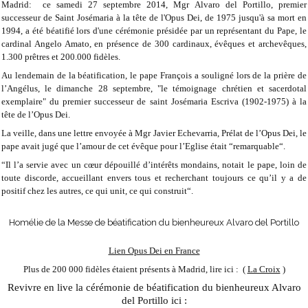
Madrid: ce samedi 27 septembre 2014, Mgr Alvaro del Portillo, premier
successeur de Saint Josémaria à la tête de l'Opus Dei, de 1975 jusqu'à sa mort en
1994, a été béatifié lors d'une cérémonie présidée par un représentant du Pape, le
cardinal Angelo Amato, en présence de 300 cardinaux, évêques et archevêques,
1.300 prêtres et 200.000 fidèles.
Au lendemain de la béatification, le pape François a souligné lors de la prière de
l’Angélus, le dimanche 28 septembre, "le témoignage chrétien et sacerdotal
exemplaire" du premier successeur de saint Josémaria Escriva (1902-1975) à la
tête de l’Opus Dei.
La veille, dans une lettre envoyée à Mgr Javier Echevarria, Prélat de l’Opus Dei, le
pape avait jugé que l’amour de cet évêque pour l’Eglise était “remarquable“.
“Il l’a servie avec un cœur dépouillé d’intérêts mondains, notait le pape, loin de
toute discorde, accueillant envers tous et recherchant toujours ce qu’il y a de
positif chez les autres, ce qui unit, ce qui construit“.
Homélie de la Messe de béatification du bienheureux Alvaro del Portillo
Lien Opus Dei en France
Plus de 200 000 fidèles étaient présents à Madrid, lire ici : (
La Croix
)
Revivre en live la cérémonie de béatification du bienheureux Alvaro
del Portillo ici :