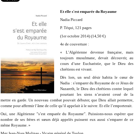
Et elle s'est emparée du Royaume
Nadia Piccard
P. Téqui, 121 pages
(1er octobre 2014) (14,50 €)
4e de couverture :
« L’Algérienne devenue française, mais
toujours musulmane, devait découvrir, au
cours d’une Eucharistie, que le Dieu des
chrétiens est vivant.
Dès lors, un seul désir habita le cœur de
Nadia : s’emparer du Royaume de ce Jésus de
Nazareth, le Dieu des chrétiens contre lequel
pourtant les siens n’avaient cessé de la
mettre en garde. Un nouveau combat pouvait débuter, que Dieu allait permettre,
comme pour affermir l’âme de celle qu’il appelait à le suivre. Et elle l’emporterait.
Oui, une Algérienne ”s’est emparée du Royaume”. Puissions-nous espérer que
nombre de ses frères et sœurs déjà appelés puissent eux aussi s’emparer de ce
même Royaume. »
Mgr Jean-Yves Molinas -
Vicaire général de Toulon