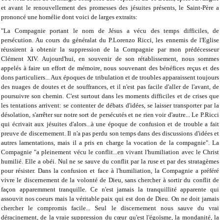
et avant le renouvellement des promesses des jésuites présents, le Saint-Père a
prononcé une homélie dont voici de larges extraits:
"La Compagnie portant le nom de Jésus a vécu des temps difficiles, de
persécution. Au cours du généralat du P.Lorenzo Ricci, les ennemis de l'Eglise
réussirent à obtenir la suppression de la Compagnie par mon prédécesseur
Clément XIV. Aujourd'hui, en souvenir de son rétablissement, nous sommes
appelés à faire un effort de mémoire, nous souvenant des bénéfices reçus et des
dons particuliers... Aux époques de tribulation et de troubles apparaissent toujours
des nuages de doutes et de souffrances, et il n'est pas facile d'aller de l'avant, de
poursuivre son chemin. C'est surtout dans les moments difficiles et de crises que
les tentations arrivent: se contenter de débats d'idées, se laisser transporter par la
désolation, s'arrêter sur notre sort de persécutés et ne rien voir d'autre... Le P.Ricci
qui écrivait aux jésuites d'alors...à une époque de confusion et de trouble a fait
preuve de discernement. Il n'a pas perdu son temps dans des discussions d'idées et
autres lamentations, mais il a pris en charge la vocation de la compagnie". La
Compagnie "a pleinement vécu le conflit...en vivant l'humiliation avec le Christ
humilié. Elle a obéi. Nul ne se sauve du conflit par la ruse et par des stratagèmes
pour résister. Dans la confusion et face à l'humiliation, la Compagnie a préféré
vivre le discernement de la volonté de Dieu, sans chercher à sortir du conflit de
façon apparemment tranquille. Ce n'est jamais la tranquillité apparente qui
assouvit nos coeurs mais la véritable paix qui est don de Dieu. On ne doit jamais
chercher le compromis facile... Seul le discernement nous sauve du vrai
déracinement, de la vraie suppression du cœur qu'est l'égoïsme, la mondanité, la