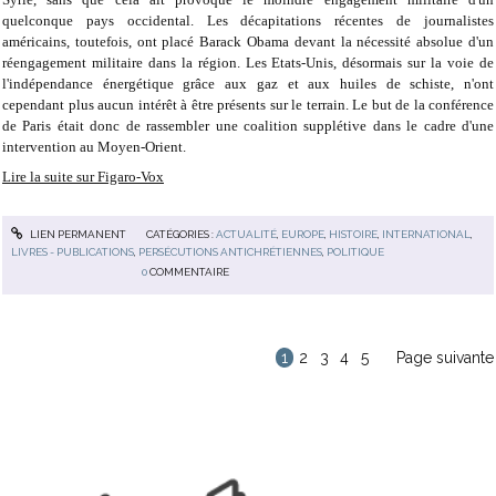
quelconque pays occidental. Les décapitations récentes de journalistes
américains, toutefois, ont placé Barack Obama devant la nécessité absolue d'un
réengagement militaire dans la région. Les Etats-Unis, désormais sur la voie de
l'indépendance énergétique grâce aux gaz et aux huiles de schiste, n'ont
cependant plus aucun intérêt à être présents sur le terrain. Le but de la conférence
de Paris était donc de rassembler une coalition supplétive dans le cadre d'une
intervention au Moyen-Orient.
Lire la suite sur Figaro-Vox
LIEN PERMANENT
CATÉGORIES :
ACTUALITÉ
,
EUROPE
,
HISTOIRE
,
INTERNATIONAL
,
LIVRES - PUBLICATIONS
,
PERSÉCUTIONS ANTICHRÉTIENNES
,
POLITIQUE
0
COMMENTAIRE
1
2
3
4
5
Page suivante