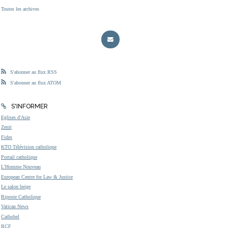
Toutes les archives
S'abonner au flux RSS
S'abonner au flux ATOM
S'INFORMER
Eglises d'Asie
Zenit
Fides
KTO Télévision catholique
Portail catholique
L'Homme Nouveau
European Centre for Law & Justice
Le salon beige
Riposte Catholique
Vatican News
Cathobel
RCF