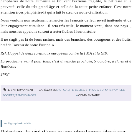
périphéries de notre humanité se trouvent l'extrême fragilité, la petitesse et la
pauvreté: celle du très grand âge et celle de la toute petite enfance. C'est notre
attention à ces périphéries-là qui a fait le cœur de notre civilisation.
Nous voulons non seulement remercier les Français de leur réveil inattendu et de
leur engagement stimulant - il sera très utile, le moment venu, dans nos pays -,
mais nous les appelons surtout à rester fidèles à leur histoire.
Il ne s'agit pas là de leurs racines, mais des branches, des bourgeons et des fruits,
bref de l'avenir de notre Europe. »
Ref.
L'appel de deux cardinaux européens contre la PMA et la GPA
La prochaine manif pour tous, c'est dimanche prochain, 5 octobre, à Paris et à
Bordeaux.
JPSC
LIEN PERMANENT
CATÉGORIES :
ACTUALITÉ
,
EGLISE
,
ETHIQUE
,
EUROPE
,
FAMILLE
,
SOCIÉTÉ
,
TÉMOIGNAGES
0
COMMENTAIRE
lundi 29
septembre 2014
Pakistan : le viol d'une jeune chrétienne filmé par