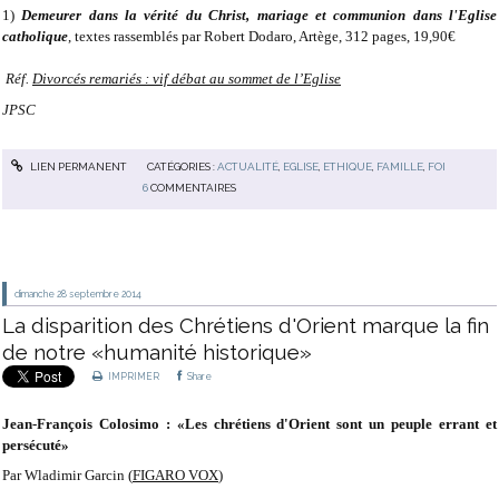
1)
Demeurer dans la vérité du Christ, mariage et communion dans l'Eglise
catholique
, textes rassemblés par Robert Dodaro, Artège, 312 pages, 19,90€
Réf.
Divorcés remariés : vif débat au sommet de l’Eglise
JPSC
LIEN PERMANENT
CATÉGORIES :
ACTUALITÉ
,
EGLISE
,
ETHIQUE
,
FAMILLE
,
FOI
6
COMMENTAIRES
dimanche 28
septembre 2014
La disparition des Chrétiens d'Orient marque la fin
de notre «humanité historique»
IMPRIMER
Share
Jean-François Colosimo : «Les chrétiens d'Orient sont un peuple errant et
persécuté»
Par Wladimir Garcin (
FIGARO VOX
)