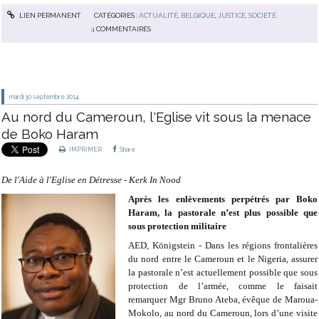
LIEN PERMANENT
CATÉGORIES :
ACTUALITÉ
,
BELGIQUE
,
JUSTICE
,
SOCIÉTÉ
4
COMMENTAIRES
mardi 30
septembre 2014
Au nord du Cameroun, l'Eglise vit sous la menace
de Boko Haram
IMPRIMER
Share
De l'Aide à l'Eglise en Détresse - Kerk In Nood
Après les enlèvements perpétrés par Boko
Haram, la pastorale n’est plus possible que
sous protection militaire
AED, Königstein - Dans les régions frontalières
du nord entre le Cameroun et le Nigeria, assurer
la pastorale n’est actuellement possible que sous
protection de l’armée, comme le faisait
remarquer Mgr Bruno Ateba, évêque de Maroua-
Mokolo, au nord du Cameroun, lors d’une visite