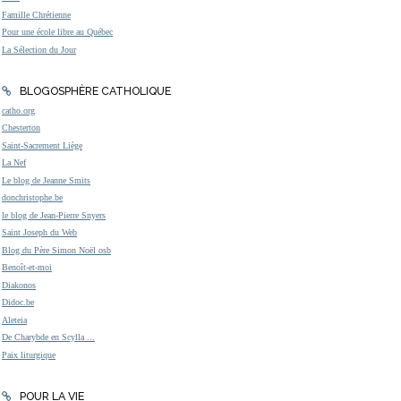
Famille Chrétienne
Pour une école libre au Québec
La Sélection du Jour
BLOGOSPHÈRE CATHOLIQUE
catho.org
Chesterton
Saint-Sacrement Liège
La Nef
Le blog de Jeanne Smits
donchristophe.be
le blog de Jean-Pierre Snyers
Saint Joseph du Web
Blog du Père Simon Noël osb
Benoît-et-moi
Diakonos
Didoc.be
Aleteia
De Charybde en Scylla ...
Paix liturgique
POUR LA VIE