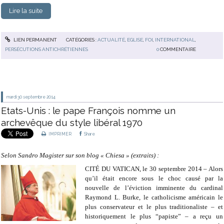
Lire la suite
LIEN PERMANENT
CATÉGORIES :
ACTUALITÉ
,
EGLISE
,
FOI
,
INTERNATIONAL
,
PERSÉCUTIONS ANTICHRÉTIENNES
0
COMMENTAIRE
mardi 30
septembre 2014
Etats-Unis : le pape François nomme un
archevêque du style libéral 1970
IMPRIMER
Share
Selon Sandro Magister sur son blog « Chiesa » (extraits) :
CITÉ DU VATICAN, le 30 septembre 2014 – Alors
qu’il était encore sous le choc causé par la
nouvelle de l’éviction imminente du cardinal
Raymond L. Burke, le catholicisme américain le
plus conservateur et le plus traditionaliste – et
historiquement le plus “papiste” – a reçu un