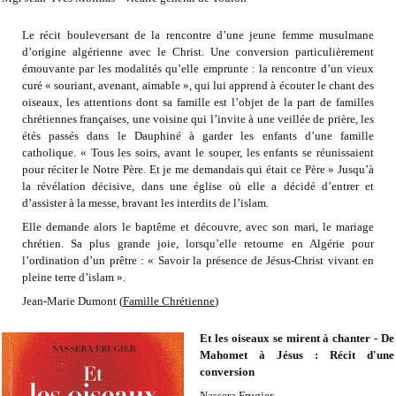
Le récit bouleversant de la rencontre d’une jeune femme musulmane
d’origine algérienne avec le Christ. Une conversion particulièrement
émouvante par les modalités qu’elle emprunte : la rencontre d’un vieux
curé « souriant, avenant, aimable », qui lui apprend à écouter le chant des
oiseaux, les attentions dont sa famille est l’objet de la part de familles
chrétiennes françaises, une voisine qui l’invite à une veillée de prière, les
étés passés dans le Dauphiné à garder les enfants d’une famille
catholique. « Tous les soirs, avant le souper, les enfants se réunissaient
pour réciter le Notre Père. Et je me demandais qui était ce Père » Jusqu’à
la révélation décisive, dans une église où elle a décidé d’entrer et
d’assister à la messe, bravant les interdits de l’islam.
Elle demande alors le baptême et découvre, avec son mari, le mariage
chrétien. Sa plus grande joie, lorsqu’elle retourne en Algérie pour
l’ordination d’un prêtre : « Savoir la présence de Jésus-Christ vivant en
pleine terre d’islam ».
Jean-Marie Dumont (
Famille Chrétienne
)
Et les oiseaux se mirent à chanter - De
Mahomet à Jésus : Récit d'une
conversion
Nassera Frugier