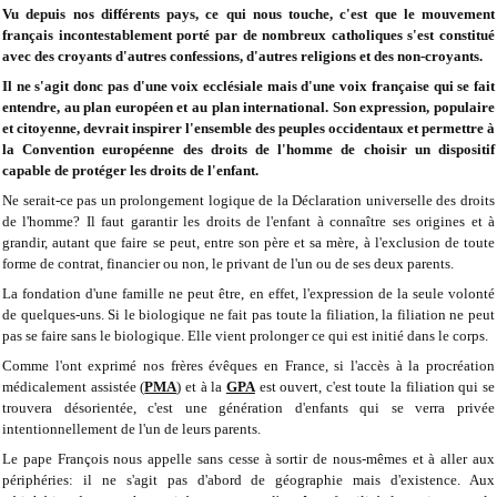
Vu depuis nos différents pays, ce qui nous touche, c'est que le mouvement
français incontestablement porté par de nombreux catholiques s'est constitué
avec des croyants d'autres confessions, d'autres religions et des non-croyants.
Il ne s'agit donc pas d'une voix ecclésiale mais d'une voix française qui se fait
entendre, au plan européen et au plan international. Son expression, populaire
et citoyenne, devrait inspirer l'ensemble des peuples occidentaux et permettre à
la Convention européenne des droits de l'homme de choisir un dispositif
capable de protéger les droits de l'enfant.
Ne serait-ce pas un prolongement logique de la Déclaration universelle des droits
de l'homme? Il faut garantir les droits de l'enfant à connaître ses origines et à
grandir, autant que faire se peut, entre son père et sa mère, à l'exclusion de toute
forme de contrat, financier ou non, le privant de l'un ou de ses deux parents.
La fondation d'une famille ne peut être, en effet, l'expression de la seule volonté
de quelques-uns. Si le biologique ne fait pas toute la filiation, la filiation ne peut
pas se faire sans le biologique. Elle vient prolonger ce qui est initié dans le corps.
Comme l'ont exprimé nos frères évêques en France, si l'accès à la procréation
médicalement assistée (
PMA
) et à la
GPA
est ouvert, c'est toute la filiation qui se
trouvera désorientée, c'est une génération d'enfants qui se verra privée
intentionnellement de l'un de leurs parents.
Le pape François nous appelle sans cesse à sortir de nous-mêmes et à aller aux
périphéries: il ne s'agit pas d'abord de géographie mais d'existence. Aux