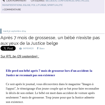
LIEN PERMANENT
CATÉGORIES :
BELGIQUE
,
CONFÉRENCES, SPECTACLES,
MANIFESTATIONS
,
EGLISE
,
FOI
,
LITURGIE
,
SPIRITUALITÉ
0
COMMENTAIRE
mardi 30
septembre 2014
Après 7 mois de grossesse, un bébé n'existe pas
aux yeux de la Justice belge
IMPRIMER
Share
Sur RTL.be (29 septembre) :
Elle perd son bébé après 7 mois de grossesse lors d'un accident: la
Justice ne reconnait pas son existence
Ce soir après le journal, vous découvrirez dans le magazine "Images à
l'appui", le témoignage d'un jeune couple qui se bat pour faire reconnaître
le décès de son enfant. Le bébé est mort dans accident de voiture après
seulement 7 mois de grossesse. Trop jeune pour que la Justice admette
son existence.