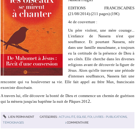
EDITIONS FRANCISCAINES
(21/08/2014) (211 pages) (19€)
4e de couverture :
Un père violent, une mère courage...
L'enfance de Nassera n'est que
souffrance. Et pourtant Nassera, née
dans une famille musulmane, a toujours
eu la certitude de la présence de Dieu à
ses côtés. Elle cherche dans les diverses
religions avant de découvrir la figure de
Jésus. Alors qu'elle traverse une période
d'intenses souffrances, Nassera fait une
rencontre qui va bouleverser sa vie. Elle fait appel au frère Max, franciscain
exorciste diocésain.
A travers lui, elle découvre la bonté de Dieu et commence un chemin de guérison
2.
qui la mènera jusqu'au baptême la nuit de Pâques 201
LIEN PERMANENT
CATÉGORIES :
ACTUALITÉ
,
EGLISE
,
FOI
,
LIVRES - PUBLICATIONS
,
TÉMOIGNAGES
1
COMMENTAIRE