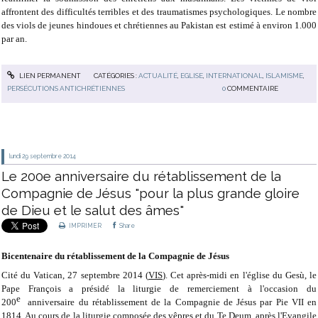
affrontent des difficultés terribles et des traumatismes psychologiques. Le nombre
des viols de jeunes hindoues et chrétiennes au Pakistan est estimé à environ 1.000
par an.
LIEN PERMANENT
CATÉGORIES :
ACTUALITÉ
,
EGLISE
,
INTERNATIONAL
,
ISLAMISME
,
PERSÉCUTIONS ANTICHRÉTIENNES
0
COMMENTAIRE
lundi 29
septembre 2014
Le 200e anniversaire du rétablissement de la
Compagnie de Jésus "pour la plus grande gloire
de Dieu et le salut des âmes"
IMPRIMER
Share
Bicentenaire du rétablissement de la Compagnie de Jésus
Cité du Vatican, 27 septembre 2014 (
VIS
). Cet après-midi en l'église du Gesù, le
Pape François a présidé la liturgie de remerciement à l'occasion du
e
200
anniversaire du rétablissement de la Compagnie de Jésus par Pie VII en
1814. Au cours de la liturgie composée des vêpres et du Te Deum, après l'Evangile