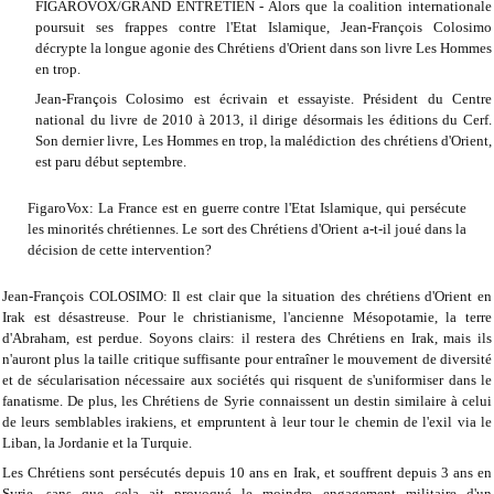
FIGAROVOX/GRAND ENTRETIEN - Alors que la coalition internationale
poursuit ses frappes contre l'Etat Islamique, Jean-François Colosimo
décrypte la longue agonie des Chrétiens d'Orient dans son livre Les Hommes
en trop.
Jean-François Colosimo est écrivain et essayiste. Président du Centre
national du livre de 2010 à 2013, il dirige désormais les éditions du Cerf.
Son dernier livre, Les Hommes en trop, la malédiction des chrétiens d'Orient,
est paru début septembre.
FigaroVox: La France est en guerre contre l'Etat Islamique, qui persécute
les minorités chrétiennes. Le sort des Chrétiens d'Orient a-t-il joué dans la
décision de cette intervention?
Jean-François COLOSIMO: Il est clair que la situation des chrétiens d'Orient en
Irak est désastreuse. Pour le christianisme, l'ancienne Mésopotamie, la terre
d'Abraham, est perdue. Soyons clairs: il restera des Chrétiens en Irak, mais ils
n'auront plus la taille critique suffisante pour entraîner le mouvement de diversité
et de sécularisation nécessaire aux sociétés qui risquent de s'uniformiser dans le
fanatisme. De plus, les Chrétiens de Syrie connaissent un destin similaire à celui
de leurs semblables irakiens, et empruntent à leur tour le chemin de l'exil via le
Liban, la Jordanie et la Turquie.
Les Chrétiens sont persécutés depuis 10 ans en Irak, et souffrent depuis 3 ans en
Syrie, sans que cela ait provoqué le moindre engagement militaire d'un