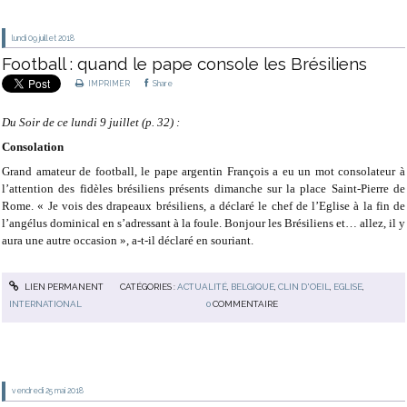
lundi 09
juillet 2018
Football : quand le pape console les Brésiliens
IMPRIMER
Share
Du Soir de ce lundi 9 juillet (p. 32) :
Consolation
Grand amateur de football, le pape argentin François a eu un mot consolateur à
l’attention des fidèles brésiliens présents dimanche sur la place Saint-Pierre de
Rome. « Je vois des drapeaux brésiliens, a déclaré le chef de l’Eglise à la fin de
l’angélus dominical en s’adressant à la foule. Bonjour les Brésiliens et… allez, il y
aura une autre occasion », a-t-il déclaré en souriant.
LIEN PERMANENT
CATÉGORIES :
ACTUALITÉ
,
BELGIQUE
,
CLIN D'OEIL
,
EGLISE
,
INTERNATIONAL
0
COMMENTAIRE
vendredi 25
mai 2018