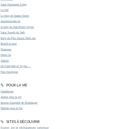
Saint-Sacrement Liège
La Nef
Le blog de Jeanne Smits
donchristophe.be
le blog de Jean-Pierre Snyers
Saint Joseph du Web
Blog du Père Simon Noël osb
Benoît-et-moi
Diakonos
Didoc.be
Aleteia
De Charybde en Scylla ...
Paix liturgique
POUR LA VIE
Généthique
Jeunes pour la vie
Institut Européen de Bioéthique
Marche pour la Vie
SITES À DÉCOUVRIR
Exultet, site de téléchargement catholique