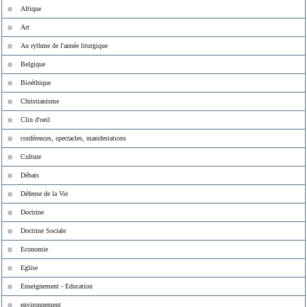
Afrique
Art
Au rythme de l'année liturgique
Belgique
Bioéthique
Christianisme
Clin d'oeil
conférences, spectacles, manifestations
Culture
Débats
Défense de la Vie
Doctrine
Doctrine Sociale
Economie
Eglise
Enseignement - Education
environnement