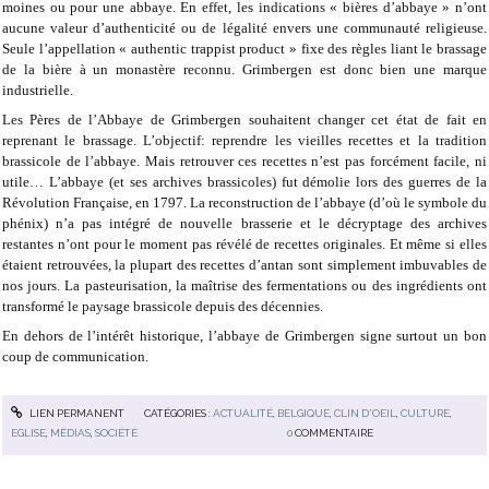
moines ou pour une abbaye. En effet, les indications « bières d’abbaye » n’ont
aucune valeur d’authenticité ou de légalité envers une communauté religieuse.
Seule l’appellation « authentic trappist product » fixe des règles liant le brassage
de la bière à un monastère reconnu. Grimbergen est donc bien une marque
industrielle.
Les Pères de l’Abbaye de Grimbergen souhaitent changer cet état de fait en
reprenant le brassage. L’objectif: reprendre les vieilles recettes et la tradition
brassicole de l’abbaye. Mais retrouver ces recettes n’est pas forcément facile, ni
utile… L’abbaye (et ses archives brassicoles) fut démolie lors des guerres de la
Révolution Française, en 1797. La reconstruction de l’abbaye (d’où le symbole du
phénix) n’a pas intégré de nouvelle brasserie et le décryptage des archives
restantes n’ont pour le moment pas révélé de recettes originales. Et même si elles
étaient retrouvées, la plupart des recettes d’antan sont simplement imbuvables de
nos jours. La pasteurisation, la maîtrise des fermentations ou des ingrédients ont
transformé le paysage brassicole depuis des décennies.
En dehors de l’intérêt historique, l’abbaye de Grimbergen signe surtout un bon
coup de communication.
LIEN PERMANENT
CATÉGORIES :
ACTUALITÉ
,
BELGIQUE
,
CLIN D'OEIL
,
CULTURE
,
EGLISE
,
MÉDIAS
,
SOCIÉTÉ
0
COMMENTAIRE