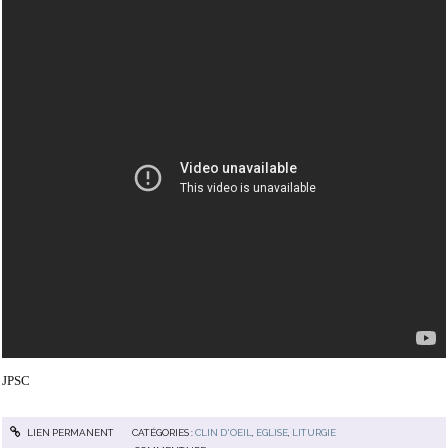
JPSC
LIEN PERMANENT
CATÉGORIES :
CLIN D'OEIL
,
EGLISE
,
LITURGIE