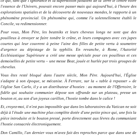
ce qui, tant que l'ignorance et la superstition faisaient de la Terre le centre voire
l'essence de l'Univers, pouvait encore passer mais qui aujourd'hui, à l'heure des
explorations spatiales et de la découverte de nouveaux mondes, le rapporte à un
phénomène provincial. Un phénomène qui, comme l'a solennellement établi le
Concile, va redimensionner.
Pour vous, Mon Père, les beatniks et leurs cheveux longs ne sont que des
pouilleux à envoyer se faire tondre le crâne, et leurs compagnes avec ces jupes
courtes qui leur couvrent à peine l'aine des filles de petite vertu à soumettre
d'urgence au dépistage de la syphilis. En revanche, à Rome, l'Autorité
Ecclésiastique Supérieure a créé une messe spéciale pour ces pouilleux et ces
demoiselles de petite vertu – une messe Beat, jouée et hurlée par trois groupes de
chevelus.
Vous êtes resté bloqué dans l'autre siècle, Mon Père. Aujourd'hui, l'Église
s'adapte à son époque, se mécanise. À Ferrare, sur la « table à repasser » de
l'église San Carlo, il y a un distributeur d'hosties : au moment de l'Offertoire, le
fidèle qui souhaite communier dépose son offrande sur un plateau, presse un
bouton et, au son d'un joyeux carillon, l'hostie tombe dans le calice !
Et, croyez-moi, il n'est pas impossible que dans les laboratoires du Vatican ne soit
déjà à l'étude une machine plus complète dotée d'une petite pince qui, une fois la
pièce introduite et le bouton pressé, porte directement aux lèvres du communiant
l'hostie consacrée électroniquement.
Don Camillo, l'an dernier vous m'avez fait des reproches parce que dans une de