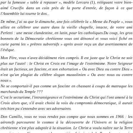
par la fameuse « table à repasser », modèle Lercaro (1), reléguant votre bien-
aimé Crucifix dans un coin près de la porte d'entrée, de façon à ce que
l'Assemblée lui tourne le dos...
De même, j'ai su que le dimanche, une fois célébrée la « Messe du Peuple », vous
alliez en célébrer une autre dans la vieille chapelle, intacte, de votre ami
Perletti : une messe clandestine, en latin, pour les catholiques.Du coup, les gros
bonnets de la Démocratie chrétienne vous ont dénoncé et vous voici fiché en
curie parmi les « prêtres subversifs » après avoir reçu un dur avertissement de
l'évêque.
Mon Père, vous n'avez décidément rien compris. Il est juste que le Christ ne soit
plus sur l'autel : le Christ en Croix est l'image de l'extrémisme. Notre Seigneur
était un factieux, un fasciste, et son exhortation « Ou avec Dieu ou contre Dieu »
n'est qu'un plagiat du célèbre slogan mussolinien « Ou avec nous ou contre
nous ».
Ne se comportait-il pas comme un fasciste en chassant à coups de matraque les
marchands du Temple ???
C'est le sectarisme, l'intransigeance et l'extrémisme du Christ qui l'ont amené à la
Croix alors que, s'il avait choisi la voix du compromis démocratique, il aurait
très bien pu s'entendre avec ses adversaires.
Don Camillo, vous ne vous rendez pas compte que nous sommes en 1966 : les
aéronefs parcourent le cosmos à la découverte de l'Univers et la religion
chrétienne n'est plus adaptée à la situation. Le Christ a voulu naître sur la Terre