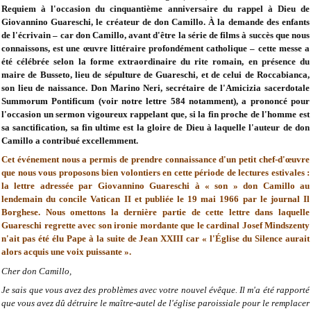
Requiem à l'occasion du cinquantième anniversaire du rappel à Dieu de
Giovannino Guareschi, le créateur de don Camillo. À la demande des enfants
de l'écrivain – car don Camillo, avant d'être la série de films à succès que nous
connaissons, est une œuvre littéraire profondément catholique – cette messe a
été célébrée selon la forme extraordinaire du rite romain, en présence du
maire de Busseto, lieu de sépulture de Guareschi, et de celui de Roccabianca,
son lieu de naissance. Don Marino Neri, secrétaire de l'Amicizia sacerdotale
Summorum Pontificum (voir notre lettre 584 notamment), a prononcé pour
l'occasion un sermon vigoureux rappelant que, si la fin proche de l'homme est
sa sanctification, sa fin ultime est la gloire de Dieu à laquelle l'auteur de don
Camillo a contribué excellemment.
Cet événement nous a permis de prendre connaissance d'un petit chef-d'œuvre
que nous vous proposons bien volontiers en cette période de lectures estivales :
la lettre adressée par Giovannino Guareschi à « son » don Camillo au
lendemain du concile Vatican II et publiée le 19 mai 1966 par le journal Il
Borghese. Nous omettons la dernière partie de cette lettre dans laquelle
Guareschi regrette avec son ironie mordante que le cardinal Josef Mindszenty
n'ait pas été élu Pape à la suite de Jean XXIII car « l'Église du Silence aurait
alors acquis une voix puissante ».
Cher don Camillo,
Je sais que vous avez des problèmes avec votre nouvel évêque. Il m'a été rapporté
que vous avez dû détruire le maître-autel de l'église paroissiale pour le remplacer