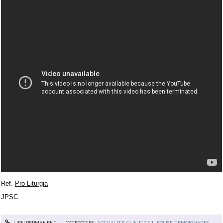
Ref.
Pro Liturgia
JPSC
LIEN PERMANENT
CATÉGORIES :
ACTUALITÉ
,
CLIN D'OEIL
,
EGLISE
,
TÉMOIGNAGES