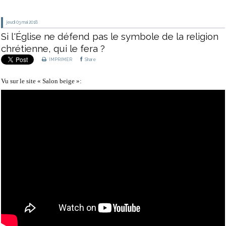
jeudi 03
mai 2018
Si l'Église ne défend pas le symbole de la religion
chrétienne, qui le fera ?
IMPRIMER
Share
Vu sur le site « Salon beige »: