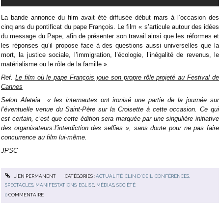
La bande annonce du film avait été diffusée début mars à l’occasion des
cinq ans du pontificat du pape François. Le film « s’articule autour des idées
du message du Pape, afin de présenter son travail ainsi que les réformes et
les réponses qu’il propose face à des questions aussi universelles que la
mort, la justice sociale, l’immigration, l’écologie, l’inégalité de revenus, le
matérialisme ou le rôle de la famille ».
Ref.
Le film où le pape François joue son propre rôle projeté au Festival de
Cannes
Selon Aleteia « les internautes ont ironisé une partie de la journée sur
l’éventuelle venue du Saint-Père sur la Croisette à cette occasion. Ce qui
est certain, c’est que cette édition sera marquée par une singulière initiative
des organisateurs:l’interdiction des selfies », sans doute pour ne pas faire
concurrence au film lui-même.
JPSC
LIEN PERMANENT
CATÉGORIES :
ACTUALITÉ
,
CLIN D'OEIL
,
CONFÉRENCES,
SPECTACLES, MANIFESTATIONS
,
EGLISE
,
MÉDIAS
,
SOCIÉTÉ
0
COMMENTAIRE