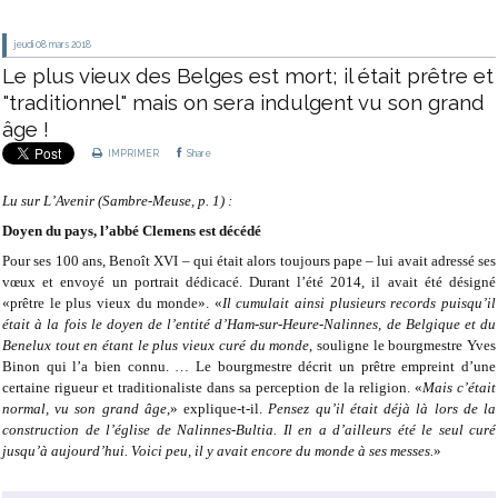
jeudi 08
mars 2018
Le plus vieux des Belges est mort; il était prêtre et
"traditionnel" mais on sera indulgent vu son grand
âge !
IMPRIMER
Share
Lu sur L’Avenir (Sambre-Meuse, p. 1) :
Doyen du pays, l’abbé Clemens est décédé
Pour ses 100 ans, Benoît XVI – qui était alors toujours pape – lui avait adressé ses
vœux et envoyé un portrait dédicacé. Durant l’été 2014, il avait été désigné
«prêtre le plus vieux du monde». «
Il cumulait ainsi plusieurs records puisqu’il
était à la fois le doyen de l’entité d’Ham-sur-Heure-Nalinnes, de Belgique et du
Benelux tout en étant le plus vieux curé du monde
, souligne le bourgmestre Yves
Binon qui l’a bien connu. … Le bourgmestre décrit un prêtre empreint d’une
certaine rigueur et traditionaliste dans sa perception de la religion. «
Mais c’était
normal, vu son grand âge
,» explique-t-il.
Pensez qu’il était déjà là lors de la
construction de l’église de Nalinnes-Bultia. Il en a d’ailleurs été le seul curé
jusqu’à aujourd’hui. Voici peu, il y avait encore du monde à ses messes.
»