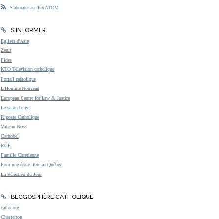
S'abonner au flux ATOM
S'INFORMER
Eglises d'Asie
Zenit
Fides
KTO Télévision catholique
Portail catholique
L'Homme Nouveau
European Centre for Law & Justice
Le salon beige
Riposte Catholique
Vatican News
Cathobel
RCF
Famille Chrétienne
Pour une école libre au Québec
La Sélection du Jour
BLOGOSPHÈRE CATHOLIQUE
catho.org
Chesterton