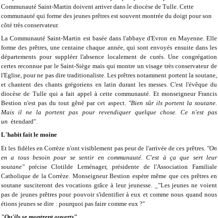
Communauté Saint-Martin doivent arriver dans le diocèse de Tulle. Cette
communauté qui forme des jeunes prêtres est souvent montrée du doigt pour son
côté très conservateur.
La Communauté Saint-Martin est basée dans l'abbaye d'Evron en Mayenne. Elle
forme des prêtres, une centaine chaque année, qui sont envoyés ensuite dans les
départements pour suppléer l'absence localement de curés. Une congrégation
certes reconnue par le Saint-Siège mais qui montre un visage très conservateur de
l'Eglise, pour ne pas dire traditionaliste. Les prêtres notamment portent la soutane,
et chantent des chants grégoriens en latin durant les messes. C'est l'évêque du
diocèse de Tulle qui a fait appel à cette communauté. Et monseigneur Francis
Bestion n'est pas du tout gêné par cet aspect.
"Bien sûr ils portent la soutane.
Mais il ne la portent pas pour revendiquer quelque chose. Ce n'est pas
un
étendard".
L'habit fait le moine
Et les fidèles en Corrèze n'ont visiblement pas peur de l'arrivée de ces prêtres.
"On
en a tous besoin pour se sentir en communauté. C'est à ça que sert leur
soutane"
précise Clotilde Leménager, présidente de l'Association Familiale
Catholique de la Corrèze. Monseigneur Bestion espère même que ces prêtres en
soutane susciteront des vocations grâce à leur jeunesse. _"Les jeunes ne voient
pas de jeunes prêtres pour pouvoir s'identifier à eux et comme nous quand nous
étions jeunes se dire : pourquoi pas faire comme eux ?"
"Qu'ils se montrent ouverts
"