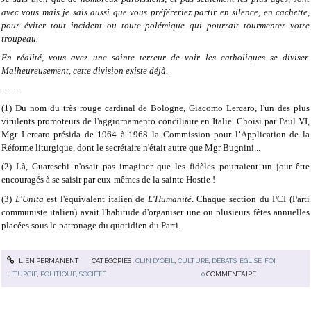
avec vous mais je sais aussi que vous préféreriez partir en silence, en cachette,
pour éviter tout incident ou toute polémique qui pourrait tourmenter votre
troupeau.
En réalité, vous avez une sainte terreur de voir les catholiques se diviser.
Malheureusement, cette division existe déjà.
-------
(1) Du nom du très rouge cardinal de Bologne, Giacomo Lercaro, l'un des plus
virulents promoteurs de l'aggiornamento conciliaire en Italie. Choisi par Paul VI,
Mgr Lercaro présida de 1964 à 1968 la Commission pour l’Application de la
Réforme liturgique, dont le secrétaire n'était autre que Mgr Bugnini...
(2) Là, Guareschi n'osait pas imaginer que les fidèles pourraient un jour être
encouragés à se saisir par eux-mêmes de la sainte Hostie !
(3)
L'Unità
est l'équivalent italien de
L'Humanité
. Chaque section du PCI (Parti
communiste italien) avait l'habitude d'organiser une ou plusieurs fêtes annuelles
placées sous le patronage du quotidien du Parti.
LIEN PERMANENT
CATÉGORIES :
CLIN D'OEIL
,
CULTURE
,
DÉBATS
,
EGLISE
,
FOI
,
LITURGIE
,
POLITIQUE
,
SOCIÉTÉ
0
COMMENTAIRE