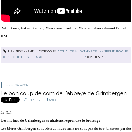
Ref
. 13 mai, Katholikentag. Messe avec cardinal Marx et... danse devant l'autel
JPSC
LIEN PERMANENT
CATÉGORIES :
ACTUALITÉ
,
AU RYTHME DE L'ANNÉE LITURGIQUE
,
CLIN D'OEIL
,
EGLISE
,
LITURGIE
0
COMMENTAIRE
mercredi 16
mai 2018
Le bon coup de com de l'abbaye de Grimbergen
IMPRIMER
Share
Lu
ICI
:
Les moines de Grimbergen souhaitent reprendre le brassage
Les bières Grimbergen sont bien connues mais ne sont pas du tout brassées par des