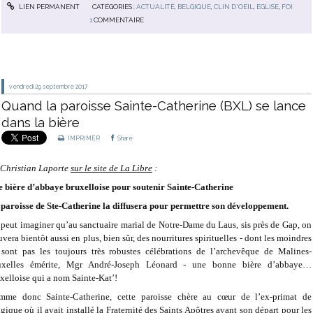
LIEN PERMANENT
CATÉGORIES :
ACTUALITÉ
,
BELGIQUE
,
CLIN D'OEIL
,
EGLISE
,
FOI
1
COMMENTAIRE
vendredi 29
septembre 2017
Quand la paroisse Sainte-Catherine (BXL) se lance
dans la bière
IMPRIMER
Share
Christian Laporte
sur le site de La Libre
:
 bière d’abbaye bruxelloise pour soutenir Sainte-Catherine
paroisse de Ste-Catherine la diffusera pour permettre son développement.
peut imaginer qu’au sanctuaire marial de Notre-Dame du Laus, sis près de Gap, on
uvera bientôt aussi en plus, bien sûr, des nourritures spirituelles - dont les moindres
sont pas les toujours très robustes célébrations de l’archevêque de Malines-
uxelles émérite, Mgr André-Joseph Léonard - une bonne bière d’abbaye…
xelloise qui a nom Sainte-Kat’!
mme donc Sainte-Catherine, cette paroisse chère au cœur de l’ex-primat de
gique où il avait installé la Fraternité des Saints Apôtres avant son départ pour les