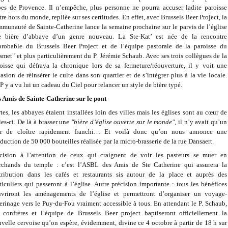
es de Provence. Il n’empêche, plus personne ne pourra accuser ladite paroisse
tre hors du monde, repliée sur ses certitudes. En effet, avec Brussels Beer Project, la
munauté de Sainte-Catherine lance la semaine prochaine sur le parvis de l’église
e bière d’abbaye d’un genre nouveau. La Ste-Kat’ est née de la rencontre
robable du Brussels Beer Project et de l’équipe pastorale de la paroisse du
smet" et plus particulièrement du P. Jérémie Schaub. Avec ses trois collègues de la
oisse qui défraya la chronique lors de sa fermeture/réouverture, il y voit une
asion de réinsérer le culte dans son quartier et de s’intégrer plus à la vie locale.
 y a vu lui un cadeau du Ciel pour relancer un style de bière typé.
 Amis de Sainte-Catherine sur le pont
tes, les abbayes étaient installées loin des villes mais les églises sont au cœur de
les-ci. De là à brasser une
"bière d’église ouverte sur le monde"
, il n’y avait qu’un
ur de cloître rapidement franchi… Et voilà donc qu’on nous annonce une
duction de 50 000 bouteilles réalisée par la micro-brasserie de la rue Dansaert.
écision à l’attention de ceux qui craignent de voir les pasteurs se muer en
rchands du temple : c’est l’ASBL des Amis de Ste Catherine qui assurera la
tribution dans les cafés et restaurants sis autour de la place et auprès des
ticuliers qui passeront à l’église. Autre précision importante : tous les bénéfices
uvriront les aménagements de l’église et permettront d’organiser un voyage-
erinage vers le Puy-du-Fou vraiment accessible à tous. En attendant le P. Schaub,
 confrères et l’équipe de Brussels Beer project baptiseront officiellement la
velle cervoise qu’on espère, évidemment, divine ce 4 octobre à partir de 18 h sur