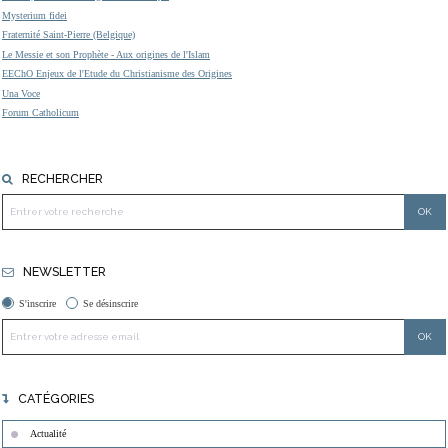
Mysterium fidei
Fraternité Saint-Pierre (Belgique)
Le Messie et son Prophète - Aux origines de l'Islam
EEChO Enjeux de l'Etude du Christianisme des Origines
Una Voce
Forum Catholicum
RECHERCHER
NEWSLETTER
S'inscrire
Se désinscrire
CATÉGORIES
Actualité