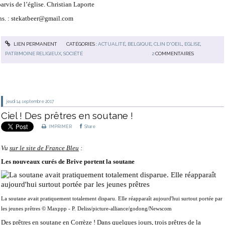
parvis de l’église. Christian Laporte
s. : stekatbeer@gmail.com
LIEN PERMANENT
CATÉGORIES :
ACTUALITÉ
,
BELGIQUE
,
CLIN D'OEIL
,
EGLISE
,
PATRIMOINE RELIGIEUX
,
SOCIÉTÉ
2
COMMENTAIRES
jeudi 14
septembre 2017
Ciel ! Des prêtres en soutane !
IMPRIMER
Share
Vu
sur le site de France Bleu
:
Les nouveaux curés de Brive portent la soutane
La soutane avait pratiquement totalement disparu. Elle réapparaît aujourd'hui surtout portée par
les jeunes prêtres © Maxppp - P. Deliss/picture-alliance/godong/Newscom
Des prêtres en soutane en Corrèze ! Dans quelques jours, trois prêtres de la