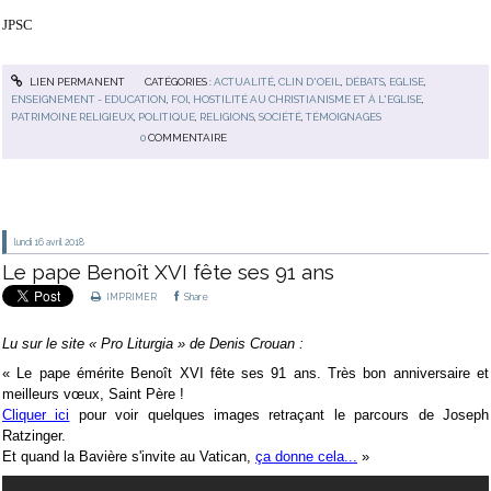
JPSC
LIEN PERMANENT
CATÉGORIES :
ACTUALITÉ
,
CLIN D'OEIL
,
DÉBATS
,
EGLISE
,
ENSEIGNEMENT - EDUCATION
,
FOI
,
HOSTILITÉ AU CHRISTIANISME ET À L'EGLISE
,
PATRIMOINE RELIGIEUX
,
POLITIQUE
,
RELIGIONS
,
SOCIÉTÉ
,
TÉMOIGNAGES
0
COMMENTAIRE
lundi 16
avril 2018
Le pape Benoît XVI fête ses 91 ans
IMPRIMER
Share
Lu sur le site « Pro Liturgia » de Denis Crouan :
« Le pape émérite Benoît XVI fête ses 91 ans. Très bon anniversaire et
meilleurs vœux, Saint Père !
Cliquer ici
pour voir quelques images retraçant le parcours de Joseph
Ratzinger.
Et quand la Bavière s'invite au Vatican,
ça donne cela...
»