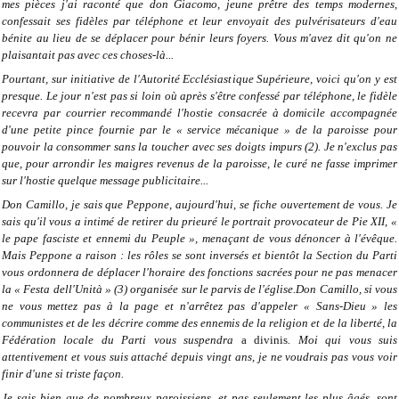
mes pièces j'ai raconté que don Giacomo, jeune prêtre des temps modernes,
confessait ses fidèles par téléphone et leur envoyait des pulvérisateurs d'eau
bénite au lieu de se déplacer pour bénir leurs foyers. Vous m'avez dit qu'on ne
plaisantait pas avec ces choses-là...
Pourtant, sur initiative de l'Autorité Ecclésiastique Supérieure, voici qu'on y est
presque. Le jour n'est pas si loin où après s'être confessé par téléphone, le fidèle
recevra par courrier recommandé l'hostie consacrée à domicile accompagnée
d'une petite pince fournie par le « service mécanique » de la paroisse pour
pouvoir la consommer sans la toucher avec ses doigts impurs (2). Je n'exclus pas
que, pour arrondir les maigres revenus de la paroisse, le curé ne fasse imprimer
sur l'hostie quelque message publicitaire...
Don Camillo, je sais que Peppone, aujourd'hui, se fiche ouvertement de vous. Je
sais qu'il vous a intimé de retirer du prieuré le portrait provocateur de Pie XII, «
le pape fasciste et ennemi du Peuple », menaçant de vous dénoncer à l'évêque.
Mais Peppone a raison : les rôles se sont inversés et bientôt la Section du Parti
vous ordonnera de déplacer l'horaire des fonctions sacrées pour ne pas menacer
la « Festa dell'Unità » (3) organisée sur le parvis de l'église.Don Camillo, si vous
ne vous mettez pas à la page et n'arrêtez pas d'appeler « Sans-Dieu » les
communistes et de les décrire comme des ennemis de la religion et de la liberté, la
Fédération locale du Parti vous suspendra
a divinis
. Moi qui vous suis
attentivement et vous suis attaché depuis vingt ans, je ne voudrais pas vous voir
finir d'une si triste façon.
Je sais bien que de nombreux paroissiens, et pas seulement les plus âgés, sont