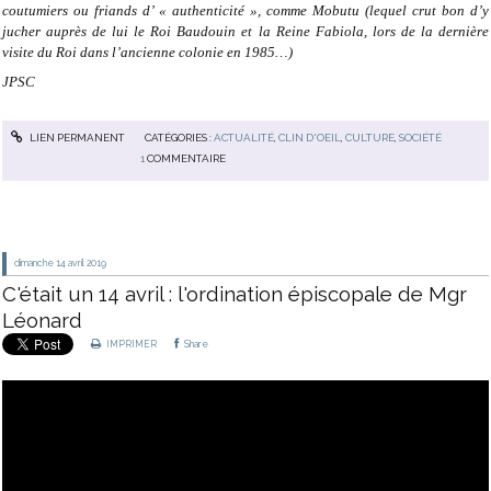
coutumiers ou friands d’ « authenticité », comme Mobutu (lequel crut bon d’y
jucher auprès de lui le Roi Baudouin et la Reine Fabiola, lors de la dernière
visite du Roi dans l’ancienne colonie en 1985…)
JPSC
LIEN PERMANENT
CATÉGORIES :
ACTUALITÉ
,
CLIN D'OEIL
,
CULTURE
,
SOCIÉTÉ
1
COMMENTAIRE
dimanche 14
avril 2019
C'était un 14 avril : l'ordination épiscopale de Mgr
Léonard
IMPRIMER
Share