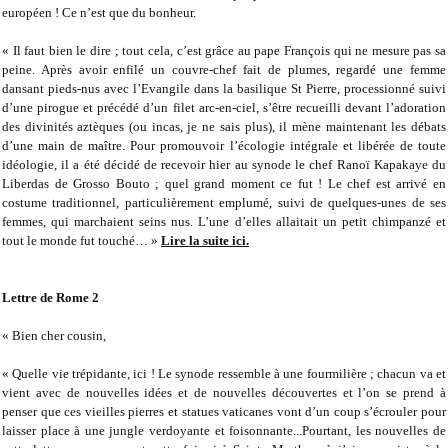
européen ! Ce n’est que du bonheur.
« Il faut bien le dire ; tout cela, c’est grâce au pape François qui ne mesure pas sa
peine. Après avoir enfilé un couvre-chef fait de plumes, regardé une femme
dansant pieds-nus avec l’Evangile dans la basilique St Pierre, processionné suivi
d’une pirogue et précédé d’un filet arc-en-ciel, s’être recueilli devant l’adoration
des divinités aztèques (ou incas, je ne sais plus), il mène maintenant les débats
d’une main de maître. Pour promouvoir l’écologie intégrale et libérée de toute
idéologie, il a été décidé de recevoir hier au synode le chef Ranoï Kapakaye du
Liberdas de Grosso Bouto ; quel grand moment ce fut ! Le chef est arrivé en
costume traditionnel, particulièrement emplumé, suivi de quelques-unes de ses
femmes, qui marchaient seins nus. L’une d’elles allaitait un petit chimpanzé et
tout le monde fut touché… »
Lire la suite ici.
Lettre de Rome 2
« Bien cher cousin,
« Quelle vie trépidante, ici ! Le synode ressemble à une fourmilière ; chacun va et
vient avec de nouvelles idées et de nouvelles découvertes et l’on se prend à
penser que ces vieilles pierres et statues vaticanes vont d’un coup s’écrouler pour
laisser place à une jungle verdoyante et foisonnante...Pourtant, les nouvelles de