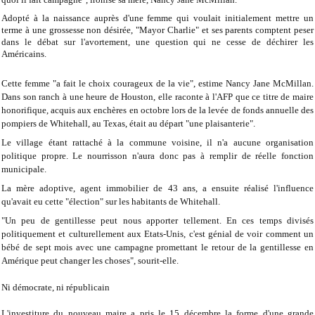
Adopté à la naissance auprès d'une femme qui voulait initialement mettre un
terme à une grossesse non désirée, "Mayor Charlie" et ses parents comptent peser
dans le débat sur l'avortement, une question qui ne cesse de déchirer les
Américains.
Cette femme "a fait le choix courageux de la vie", estime Nancy Jane McMillan.
Dans son ranch à une heure de Houston, elle raconte à l'AFP que ce titre de maire
honorifique, acquis aux enchères en octobre lors de la levée de fonds annuelle des
pompiers de Whitehall, au Texas, était au départ "une plaisanterie".
Le village étant rattaché à la commune voisine, il n'a aucune organisation
politique propre. Le nourrisson n'aura donc pas à remplir de réelle fonction
municipale.
La mère adoptive, agent immobilier de 43 ans, a ensuite réalisé l'influence
qu'avait eu cette "élection" sur les habitants de Whitehall.
"Un peu de gentillesse peut nous apporter tellement. En ces temps divisés
politiquement et culturellement aux Etats-Unis, c'est génial de voir comment un
bébé de sept mois avec une campagne promettant le retour de la gentillesse en
Amérique peut changer les choses", sourit-elle.
Ni démocrate, ni républicain
L'investiture du nouveau maire a pris le 15 décembre la forme d'une grande