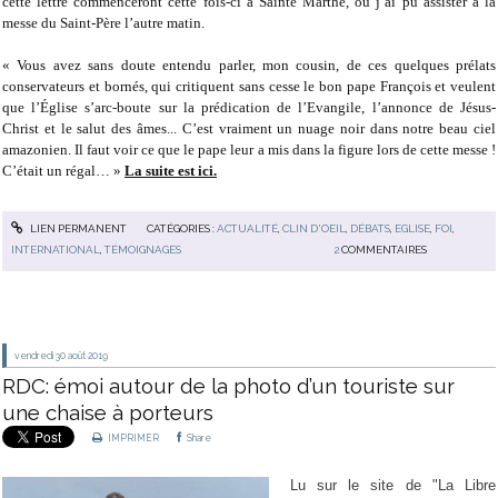
cette lettre commenceront cette fois-ci à Sainte Marthe, où j’ai pu assister à la
messe du Saint-Père l’autre matin.
« Vous avez sans doute entendu parler, mon cousin, de ces quelques prélats
conservateurs et bornés, qui critiquent sans cesse le bon pape François et veulent
que l’Église s’arc-boute sur la prédication de l’Evangile, l’annonce de Jésus-
Christ et le salut des âmes... C’est vraiment un nuage noir dans notre beau ciel
amazonien. Il faut voir ce que le pape leur a mis dans la figure lors de cette messe !
C’était un régal… »
La suite est ici.
LIEN PERMANENT
CATÉGORIES :
ACTUALITÉ
,
CLIN D'OEIL
,
DÉBATS
,
EGLISE
,
FOI
,
INTERNATIONAL
,
TÉMOIGNAGES
2
COMMENTAIRES
vendredi 30
août 2019
RDC: émoi autour de la photo d’un touriste sur
une chaise à porteurs
IMPRIMER
Share
Lu sur le site de "La Libre