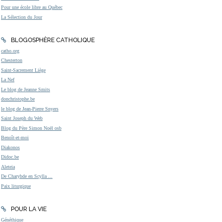
Pour une école libre au Québec
La Sélection du Jour
BLOGOSPHÈRE CATHOLIQUE
catho.org
Chesterton
Saint-Sacrement Liège
La Nef
Le blog de Jeanne Smits
donchristophe.be
le blog de Jean-Pierre Snyers
Saint Joseph du Web
Blog du Père Simon Noël osb
Benoît-et-moi
Diakonos
Didoc.be
Aleteia
De Charybde en Scylla ...
Paix liturgique
POUR LA VIE
Généthique