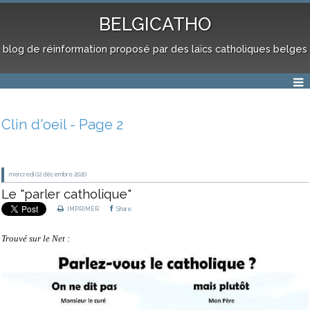
BELGICATHO
blog de réinformation proposé par des laïcs catholiques belges
Clin d'oeil - Page 2
mercredi 02
décembre 2020
Le "parler catholique"
IMPRIMER
Share
Trouvé sur le Net :