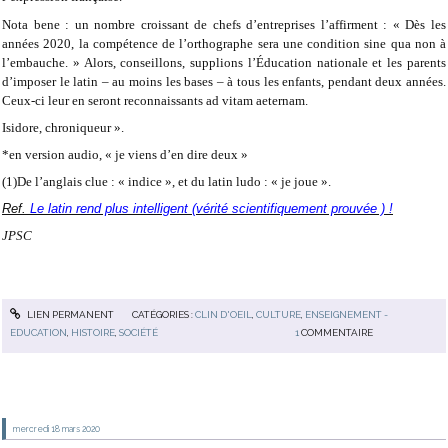
Nota bene : un nombre croissant de chefs d’entreprises l’affirment : « Dès les
années 2020, la compétence de l’orthographe sera une condition sine qua non à
l’embauche. » Alors, conseillons, supplions l’Éducation nationale et les parents
d’imposer le latin – au moins les bases – à tous les enfants, pendant deux années.
Ceux-ci leur en seront reconnaissants ad vitam aeternam.
Isidore, chroniqueur ».
*en version audio, « je viens d’en dire deux »
(1)De l’anglais clue : « indice », et du latin ludo : « je joue ».
Ref.
Le latin rend plus intelligent (vérité scientifiquement prouvée ) !
JPSC
LIEN PERMANENT
CATÉGORIES :
CLIN D'OEIL
,
CULTURE
,
ENSEIGNEMENT -
EDUCATION
,
HISTOIRE
,
SOCIÉTÉ
1
COMMENTAIRE
mercredi 18
mars 2020