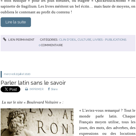
« bois rustique » pour les plus fortunés, ou étagère « QuickefluckStömo » en
sapinette de fragilium. Les livres méritent un bel écrin… mais faute de moyens, on
oubliera le contenant au profit du contenu !
Lire la suite
LIEN PERMANENT
CATÉGORIES :
CLIN D'OEIL
,
CULTURE
,
LIVRES - PUBLICATIONS
0
COMMENTAIRE
mercredi 22
juillet 2020
Parler latin sans le savoir
IMPRIMER
Share
Lu sur le site « Boulevard Voltaire » :
« L’aviez-vous remarqué ? Tout le
monde parle latin. Chaque
Français moyen utilise, tous les
jours, des mots, des adverbes, des
expressions ou des locutions