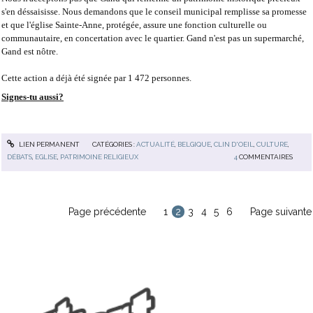
s'en déssaisisse.
Nous demandons que le conseil municipal remplisse sa promesse
et que l'église Sainte-Anne, protégée, assure une fonction culturelle ou
communautaire, en concertation avec le quartier.
Gand n'est pas un supermarché,
Gand est nôtre.
Cette action a déjà été signée par 1 472 personnes.
Signes-tu aussi?
LIEN PERMANENT
CATÉGORIES :
ACTUALITÉ
,
BELGIQUE
,
CLIN D'OEIL
,
CULTURE
,
DÉBATS
,
EGLISE
,
PATRIMOINE RELIGIEUX
4
COMMENTAIRES
Page précédente
1
2
3
4
5
6
Page suivante