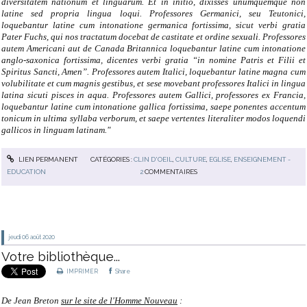
diversitatem nationum et linguarum. Et in initio, dixisses unumquemque non
latine sed propria lingua loqui. Professores Germanici, seu Teutonici,
loquebantur latine cum intonatione germanica fortissima, sicut verbi gratia
Pater Fuchs, qui nos tractatum docebat de castitate et ordine sexuali. Professores
autem Americani aut de Canada Britannica loquebantur latine cum intonatione
anglo-saxonica fortissima, dicentes verbi gratia “in nomine Patris et Filii et
Spiritus Sancti, Amen”. Professores autem Italici, loquebantur latine magna cum
volubilitate et cum magnis gestibus, et sese movebant professores Italici in lingua
latina sicuti pisces in aqua. Professores autem Gallici, professores ex Francia,
loquebantur latine cum intonatione gallica fortissima, saepe ponentes accentum
tonicum in ultima syllaba verborum, et saepe vertentes literaliter modos loquendi
gallicos in linguam latinam."
LIEN PERMANENT
CATÉGORIES :
CLIN D'OEIL
,
CULTURE
,
EGLISE
,
ENSEIGNEMENT -
EDUCATION
2
COMMENTAIRES
jeudi 06
août 2020
Votre bibliothèque...
IMPRIMER
Share
De Jean Breton
sur le site de l'Homme Nouveau
: