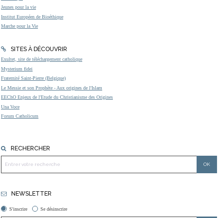
Jeunes pour la vie
Institut Européen de Bioéthique
Marche pour la Vie
SITES À DÉCOUVRIR
Exultet, site de téléchargement catholique
Mysterium fidei
Fraternité Saint-Pierre (Belgique)
Le Messie et son Prophète - Aux origines de l'Islam
EEChO Enjeux de l'Etude du Christianisme des Origines
Una Voce
Forum Catholicum
RECHERCHER
NEWSLETTER
S'inscrire
Se désinscrire