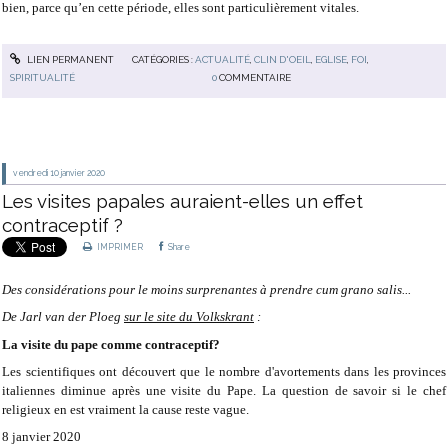
bien, parce qu’en cette période, elles sont particulièrement vitales.
LIEN PERMANENT
CATÉGORIES :
ACTUALITÉ
,
CLIN D'OEIL
,
EGLISE
,
FOI
,
SPIRITUALITÉ
0
COMMENTAIRE
vendredi 10
janvier 2020
Les visites papales auraient-elles un effet
contraceptif ?
IMPRIMER
Share
Des considérations pour le moins surprenantes à prendre cum grano salis...
De Jarl van der Ploeg
sur le site du Volkskrant
:
La visite du pape comme contraceptif?
Les scientifiques ont découvert que le nombre d'avortements dans les provinces
italiennes diminue après une visite du Pape. La question de savoir si le chef
religieux en est vraiment la cause reste vague.
8 janvier 2020