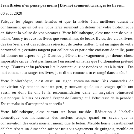
Jean Breton n'en pense pas moins | Dis-moi comment tu ranges tes livres...
06 août 2020
Puisque les plages sont fermées et que la météo était meilleure durant le
confinement qu’en cet été, vous ferez sûrement un détour par votre bibliothèque
en faisant la valise de vos vacances. Votre bibliothèque, c’est une part de vous-
même. Vous y trouvez les livres que vous aimez, de beaux livres, des vieux livres,
des
best-sellers
et des éditions
collector
, de toutes tailles. C’est un signe de votre
personnalité ; certains rangent par collection et par ordre croissant de taille, pour
lui donner un aspect rangé. D’autres préfèrent trier vaguement par thème, chose
impossible car ce n’est pas linéaire ! en ressort un fatras que l’ordonnateur prétend
rangé. D’autres enfin préfèrent lire le contenu que passer des heures à la trier… Dis
moi comment tu ranges tes livres, je te dirais comment tu es rangé dans ta tête !
Votre bibliothèque, c’est aussi un signe communautaire. Vos camarades de
conviction s’y reconnaissent un peu, y trouvant quelques ouvrages qu’ils ont
aussi, ou dont ils ont lu la recommandation dans un magazine bimensuel
quelconque. N’allez pas crier à l’esprit de Panurge et à l’étroitesse de la pensée !
Est-ce malsain d’accepter des conseils ?
Votre bibliothèque, c’est surtout un beau meuble. Réduction à l’échelle
domestique des monuments des anciens temps, quand on savait que la
conservation des écrits méritait mieux que le béton. Meuble hérité passablement
délabré réparé un dimanche soir par trois vis vaguement de guingois, meuble en