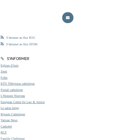
S'abonner au flux RSS
S'abonner au flux ATOM
S'INFORMER
Eglises d'Asie
Zenit
Fides
KTO Télévision catholique
Portail catholique
L'Homme Nouveau
European Centre for Law & Justice
Le salon beige
Riposte Catholique
Vatican News
Cathobel
RCF
Famille Chrétienne