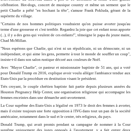
célébration. Hot-dogs, concert de musique country et même un serment que le
petit Charlie a prêté "en hochant la tête", s'amuse Frank Pokluda, gérant de la
supérette du village.
"Certains de nos hommes politiques voudraient qu'on puisse avorter jusqu'au
terme d'une grossesse et c'est terrible. Regardez la joie que cet enfant nous apporte
(...), il y a des gens qui veulent de ces enfants!", témoigne le papa du jeune maire,
Chad McMillan.
"Nous espérons que Charlie, qui n'est ni un républicain, ni un démocrate, ni un
indépendant, et qui aime les gens, permette à tout le monde de souffler un coup",
insiste-t-il dans son salon rustique décoré aux couleurs de Noël.
Avec "Mayor Charlie", ce pasteur et missionnaire baptiste de 51 ans, qui a voté
pour Donald Trump en 2016, explique avoir voulu alléger l'ambiance tendue aux
Etats-Unis par la procédure en destitution visant le président.
Très croyant, le couple chrétien baptiste fait partie depuis plusieurs années du
Houston Pregnancy Help Center, une organisation religieuse qui accompagne les
femmes enceintes dans une démarche anti-avortement.
La Cour suprême des Etats-Unis a légalisé en 1973 le droit des femmes à avorter,
mais il existe toujours une forte opposition à l'IVG dans tout un pan de la société
américaine, notamment dans le sud et le centre, très religieux, du pays.
Donald Trump, qui avait promis pendant sa campagne de nommer à la Cour
suprême uniquement des juges opposés à l'avortement, y a fait entrer deux