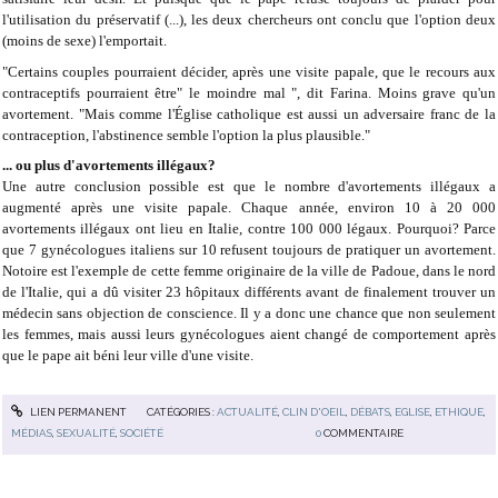
l'utilisation du préservatif (...), les deux chercheurs ont conclu que l'option deux
(moins de sexe) l'emportait.
"Certains couples pourraient décider, après une visite papale, que le recours aux
contraceptifs pourraient être" le moindre mal ", dit Farina. Moins grave qu'un
avortement. "Mais comme l'Église catholique est aussi un adversaire franc de la
contraception, l'abstinence semble l'option la plus plausible."
... ou plus d'avortements illégaux?
Une autre conclusion possible est que le nombre d'avortements illégaux a
augmenté après une visite papale. Chaque année, environ 10 à 20 000
avortements illégaux ont lieu en Italie, contre 100 000 légaux. Pourquoi? Parce
que 7 gynécologues italiens sur 10 refusent toujours de pratiquer un avortement.
Notoire est l'exemple de cette femme originaire de la ville de Padoue, dans le nord
de l'Italie, qui a dû visiter 23 hôpitaux différents avant de finalement trouver un
médecin sans objection de conscience. Il y a donc une chance que non seulement
les femmes, mais aussi leurs gynécologues aient changé de comportement après
que le pape ait béni leur ville d'une visite.
LIEN PERMANENT
CATÉGORIES :
ACTUALITÉ
,
CLIN D'OEIL
,
DÉBATS
,
EGLISE
,
ETHIQUE
,
MÉDIAS
,
SEXUALITÉ
,
SOCIÉTÉ
0
COMMENTAIRE