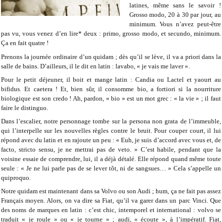
latines, même sans le savoir !
Grosso modo, 20 à 30 par jour, au
minimum. Vous n’avez peut-être
pas vu, vous venez d’en lire* deux : primo, grosso modo, et secundo, minimum.
Ça en fait quatre !
Prenons la journée ordinaire d’un quidam ; dès qu’il se lève, il va a priori dans la
salle de bains. D’ailleurs, il le dit en latin : lavabo, « je vais me laver ».
Pour le petit déjeuner, il boit et mange latin : Candia ou Lactel et yaourt au
bifidus. Et caetera ! Et, bien sûr, il consomme bio, a fortiori si la nourriture
biologique est son credo ! Ah, pardon, « bio » est un mot grec : « la vie » ; il faut
faire le distinguo.
Dans l’escalier, notre personnage tombe sur la persona non grata de l’immeuble,
qui l’interpelle sur les nouvelles règles contre le bruit. Pour couper court, il lui
répond avec du latin et en rajoute un peu : « Euh, je suis d’accord avec vous et, de
facto, stricto sensu, je ne mettrai pas de veto. » C’est habile, pendant que la
voisine essaie de comprendre, lui, il a déjà détalé. Elle répond quand même toute
seule : « Je ne lui parle pas de se lever tôt, ni de sangsues… » Cela s’appelle un
quiproquo.
Notre quidam est maintenant dans sa Volvo ou son Audi ; hum, ça ne fait pas assez
Français moyen. Alors, on va dire sa Fiat, qu’il va garer dans un parc Vinci. Que
des noms de marques en latin : c’est chic, intemporel et international : volvo se
traduit « je roule » ou « je tourne » ; audi, « écoute », à l’impératif. Fiat,