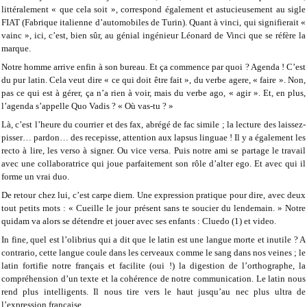
littéralement « que cela soit », correspond également et astucieusement au sigle
FIAT (Fabrique italienne d’automobiles de Turin). Quant à vinci, qui signifierait «
vainc », ici, c’est, bien sûr, au génial ingénieur Léonard de Vinci que se réfère la
marque.
Notre homme arrive enfin à son bureau. Et ça commence par quoi ? Agenda ! C’est
du pur latin. Cela veut dire « ce qui doit être fait », du verbe agere, « faire ». Non,
pas ce qui est à gérer, ça n’a rien à voir, mais du verbe ago, « agir ». Et, en plus,
l’agenda s’appelle Quo Vadis ? « Où vas-tu ? »
Là, c’est l’heure du courrier et des fax, abrégé de fac simile ; la lecture des laissez-
pisser… pardon… des recepisse, attention aux lapsus linguae ! Il y a également les
recto à lire, les verso à signer. Ou vice versa. Puis notre ami se partage le travail
avec une collaboratrice qui joue parfaitement son rôle d’alter ego. Et avec qui il
forme un vrai duo.
De retour chez lui, c’est carpe diem. Une expression pratique pour dire, avec deux
tout petits mots : « Cueille le jour présent sans te soucier du lendemain. » Notre
quidam va alors se détendre et jouer avec ses enfants : Cluedo (1) et video.
In fine, quel est l’olibrius qui a dit que le latin est une langue morte et inutile ? A
contrario, cette langue coule dans les cerveaux comme le sang dans nos veines ; le
latin fortifie notre français et facilite (oui !) la digestion de l’orthographe, la
compréhension d’un texte et la cohérence de notre communication. Le latin nous
rend plus intelligents. Il nous tire vers le haut jusqu’au nec plus ultra de
l’expression française.