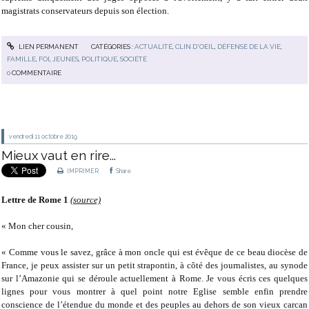
magistrats conservateurs depuis son élection.
LIEN PERMANENT
CATÉGORIES :
ACTUALITÉ
,
CLIN D'OEIL
,
DÉFENSE DE LA VIE
,
FAMILLE
,
FOI
,
JEUNES
,
POLITIQUE
,
SOCIÉTÉ
0
COMMENTAIRE
vendredi 11
octobre 2019
Mieux vaut en rire...
IMPRIMER
Share
Lettre de Rome 1
(source)
« Mon cher cousin,
« Comme vous le savez, grâce à mon oncle qui est évêque de ce beau diocèse de
France, je peux assister sur un petit strapontin, à côté des journalistes, au synode
sur l’Amazonie qui se déroule actuellement à Rome. Je vous écris ces quelques
lignes pour vous montrer à quel point notre Eglise semble enfin prendre
conscience de l’étendue du monde et des peuples au dehors de son vieux carcan