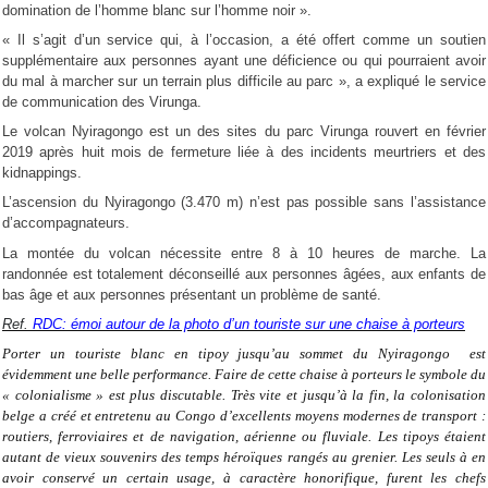
domination de l’homme blanc sur l’homme noir ».
« Il s’agit d’un service qui, à l’occasion, a été offert comme un soutien
supplémentaire aux personnes ayant une déficience ou qui pourraient avoir
du mal à marcher sur un terrain plus difficile au parc », a expliqué le service
de communication des Virunga.
Le volcan Nyiragongo est un des sites du parc Virunga rouvert en février
2019 après huit mois de fermeture liée à des incidents meurtriers et des
kidnappings.
L’ascension du Nyiragongo (3.470 m) n’est pas possible sans l’assistance
d’accompagnateurs.
La montée du volcan nécessite entre 8 à 10 heures de marche. La
randonnée est totalement déconseillé aux personnes âgées, aux enfants de
bas âge et aux personnes présentant un problème de santé.
Ref.
RDC: émoi autour de la photo d’un touriste sur une chaise à porteurs
Porter un touriste blanc en tipoy jusqu’au sommet du Nyiragongo est
évidemment une belle performance. Faire de cette chaise à porteurs le symbole du
« colonialisme » est plus discutable. Très vite et jusqu’à la fin, la colonisation
belge a créé et entretenu au Congo d’excellents moyens modernes de transport :
routiers, ferroviaires et de navigation, aérienne ou fluviale. Les tipoys étaient
autant de vieux souvenirs des temps héroïques rangés au grenier. Les seuls à en
avoir conservé un certain usage, à caractère honorifique, furent les chefs