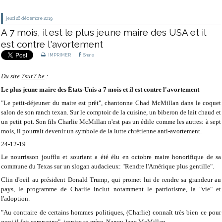
jeudi 26
décembre 2019
A 7 mois, il est le plus jeune maire des USA et il
est contre l'avortement
IMPRIMER
Share
Du site
7sur7.be
:
Le plus jeune maire des États-Unis a 7 mois et il est contre l'avortement
"Le petit-déjeuner du maire est prêt", chantonne Chad McMillan dans le coquet
salon de son ranch texan. Sur le comptoir de la cuisine, un biberon de lait chaud et
un petit pot. Son fils Charlie McMillan n'est pas un édile comme les autres: à sept
mois, il pourrait devenir un symbole de la lutte chrétienne anti-avortement.
24-12-19
Le nourrisson joufflu et souriant a été élu en octobre maire honorifique de sa
commune du Texas sur un slogan audacieux: "Rendre l'Amérique plus gentille".
Clin d'oeil au président Donald Trump, qui promet lui de rendre sa grandeur au
pays, le programme de Charlie inclut notamment le patriotisme, la "vie" et
l'adoption.
"Au contraire de certains hommes politiques, (Charlie) connaît très bien ce pour
quoi il fait campagne", ironise sa mère, Nancy Jane McMillan.