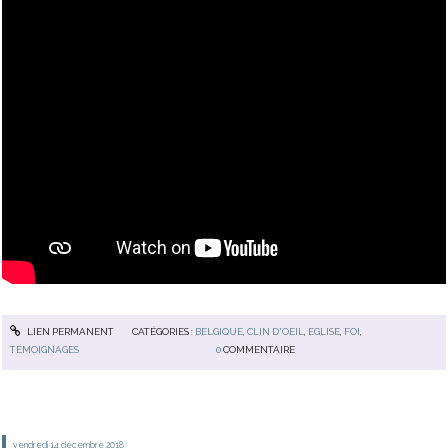
LIEN PERMANENT
CATÉGORIES :
BELGIQUE
,
CLIN D'OEIL
,
EGLISE
,
FOI
,
TÉMOIGNAGES
0
COMMENTAIRE
vendredi 14
décembre 2018