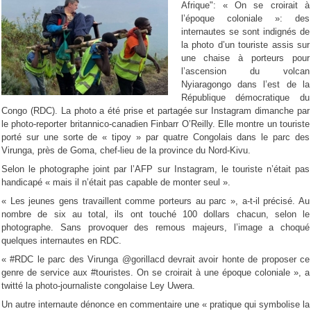
Afrique": « On se croirait à
l’époque coloniale »: des
internautes se sont indignés de
la photo d’un touriste assis sur
une chaise à porteurs pour
l’ascension du volcan
Nyiaragongo dans l’est de la
République démocratique du
Congo (RDC). La photo a été prise et partagée sur Instagram dimanche par
le photo-reporter britannico-canadien Finbarr O’Reilly. Elle montre un touriste
porté sur une sorte de « tipoy » par quatre Congolais dans le parc des
Virunga, près de Goma, chef-lieu de la province du Nord-Kivu.
Selon le photographe joint par l’AFP sur Instagram, le touriste n’était pas
handicapé « mais il n’était pas capable de monter seul ».
« Les jeunes gens travaillent comme porteurs au parc », a-t-il précisé. Au
nombre de six au total, ils ont touché 100 dollars chacun, selon le
photographe. Sans provoquer des remous majeurs, l’image a choqué
quelques internautes en RDC.
« #RDC le parc des Virunga @gorillacd devrait avoir honte de proposer ce
genre de service aux #touristes. On se croirait à une époque coloniale », a
twitté la photo-journaliste congolaise Ley Uwera.
Un autre internaute dénonce en commentaire une « pratique qui symbolise la