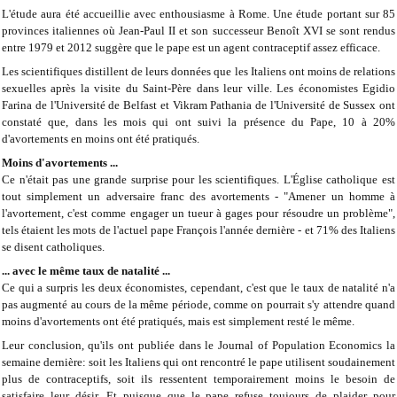
L'étude aura été accueillie avec enthousiasme à Rome. Une étude portant sur 85
provinces italiennes où Jean-Paul II et son successeur Benoît XVI se sont rendus
entre 1979 et 2012 suggère que le pape est un agent contraceptif assez efficace.
Les scientifiques distillent de leurs données que les Italiens ont moins de relations
sexuelles après la visite du Saint-Père dans leur ville. Les économistes Egidio
Farina de l'Université de Belfast et Vikram Pathania de l'Université de Sussex ont
constaté que, dans les mois qui ont suivi la présence du Pape, 10 à 20%
d'avortements en moins ont été pratiqués.
Moins d'avortements ...
Ce n'était pas une grande surprise pour les scientifiques. L'Église catholique est
tout simplement un adversaire franc des avortements - "Amener un homme à
l'avortement, c'est comme engager un tueur à gages pour résoudre un problème",
tels étaient les mots de l'actuel pape François l'année dernière - et 71% des Italiens
se disent catholiques.
... avec le même taux de natalité ...
Ce qui a surpris les deux économistes, cependant, c'est que le taux de natalité n'a
pas augmenté au cours de la même période, comme on pourrait s'y attendre quand
moins d'avortements ont été pratiqués, mais est simplement resté le même.
Leur conclusion, qu'ils ont publiée dans le Journal of Population Economics la
semaine dernière: soit les Italiens qui ont rencontré le pape utilisent soudainement
plus de contraceptifs, soit ils ressentent temporairement moins le besoin de
satisfaire leur désir. Et puisque que le pape refuse toujours de plaider pour