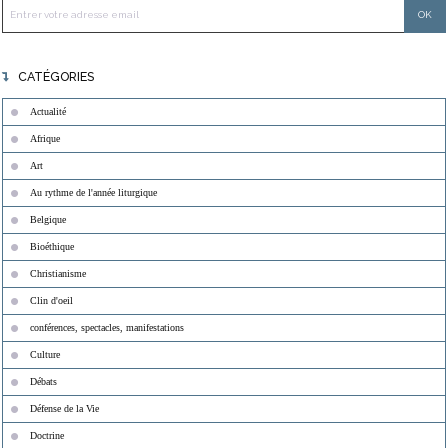
CATÉGORIES
Actualité
Afrique
Art
Au rythme de l'année liturgique
Belgique
Bioéthique
Christianisme
Clin d'oeil
conférences, spectacles, manifestations
Culture
Débats
Défense de la Vie
Doctrine