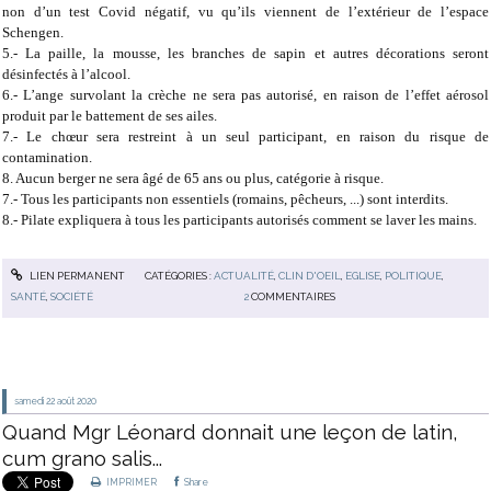
non d’un test Covid négatif, vu qu’ils viennent de l’extérieur de l’espace
Schengen.
5.- La paille, la mousse, les branches de sapin et autres décorations seront
désinfectés à l’alcool.
6.- L’ange survolant la crèche ne sera pas autorisé, en raison de l’effet aérosol
produit par le battement de ses ailes.
7.- Le chœur sera restreint à un seul participant, en raison du risque de
contamination.
8. Aucun berger ne sera âgé de 65 ans ou plus, catégorie à risque.
7.- Tous les participants non essentiels (romains, pêcheurs, ...) sont interdits.
8.- Pilate expliquera à tous les participants autorisés comment se laver les mains.
LIEN PERMANENT
CATÉGORIES :
ACTUALITÉ
,
CLIN D'OEIL
,
EGLISE
,
POLITIQUE
,
SANTÉ
,
SOCIÉTÉ
2
COMMENTAIRES
samedi 22
août 2020
Quand Mgr Léonard donnait une leçon de latin,
cum grano salis...
IMPRIMER
Share