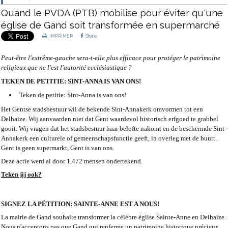
Quand le PVDA (PTB) mobilise pour éviter qu'une
église de Gand soit transformée en supermarché
IMPRIMER
Share
Peut-être l'extrême-gauche sera-t-elle plus efficace pour protéger le patrimoine
religieux que ne l'est l'autorité ecclésiastique ?
TEKEN DE PETITIE: SINT-ANNA IS VAN ONS!
Teken de petitie: Sint-Anna is van ons!
Het Gentse stadsbestuur wil de bekende Sint-Annakerk omvormen tot een
Delhaize. Wij aanvaarden niet dat Gent waardevol historisch erfgoed te grabbel
gooit. Wij vragen dat het stadsbestuur haar belofte nakomt en de beschermde Sint-
Annakerk een culturele of gemeenschapsfunctie geeft, in overleg met de buurt.
Gent is geen supermarkt, Gent is van ons.
Deze actie werd al door 1,472 mensen ondertekend.
Teken jij ook?
SIGNEZ LA PÉTITION: SAINTE-ANNE EST A NOUS!
La mairie de Gand souhaite transformer la célèbre église Sainte-Anne en Delhaize.
Nous n'acceptons pas que Gand qui renferme un patrimoine historique précieux