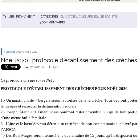
LIEN PERMANENT
CATÉGORIES :
CLIN D'OEIL
,
CULTURE
,
EGLISE
,
SOCIÉTÉ
4
COMMENTAIRES
vendredi 13
novembre 2020
Noël 2020 : protocole d'établissement des crèches
IMPRIMER
Share
Ce protocole circule
sur le Net
:
PROTOCOLE D’ÉTABLISSEMENT DES CRÈCHES POUR NOËL 2020
1.- Un maximum de 4 bergers seront autorisés dans la crèche. Tous devront porter
le masque et respecter la distanciation sociale.
2.- Joseph, Marie et l’Enfant Jésus pourront rester ensemble, vu qu’ils font partie
d’une même bulle familiale.
3.- L’âne et le bœuf devront détenir un certificat de non-contamination, délivré par
l’AFSCA.
4.- Les Rois Mages seront tenus à une quarantaine de 15 jours, qu’ils disposent ou