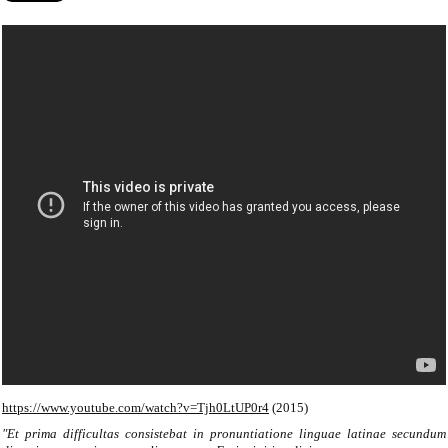
https://www.youtube.com/watch?v=Tjh0LtUP0r4
(2015)
"Et prima difficultas consistebat in pronuntiatione linguae latinae secundum