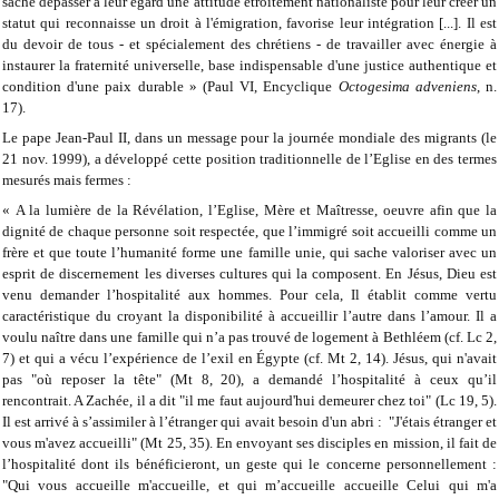
sache dépasser à leur égard une attitude étroitement nationaliste pour leur créer un
statut qui reconnaisse un droit à l'émigration, favorise leur intégration [...]. Il est
du devoir de tous - et spécialement des chrétiens - de travailler avec énergie à
instaurer la fraternité universelle, base indispensable d'une justice authentique et
condition d'une paix durable » (Paul VI, Encyclique
Octogesima adveniens
, n.
17).
Le pape Jean-Paul II, dans un message pour la journée mondiale des migrants (le
21 nov. 1999), a développé cette position traditionnelle de l’Eglise en des termes
mesurés mais fermes :
« A la lumière de la Révélation, l’Eglise, Mère et Maîtresse, oeuvre afin que la
dignité de chaque personne soit respectée, que l’immigré soit accueilli comme un
frère et que toute l’humanité forme une famille unie, qui sache valoriser avec un
esprit de discernement les diverses cultures qui la composent. En Jésus, Dieu est
venu demander l’hospitalité aux hommes. Pour cela, Il établit comme vertu
caractéristique du croyant la disponibilité à accueillir l’autre dans l’amour. Il a
voulu naître dans une famille qui n’a pas trouvé de logement à Bethléem (cf. Lc 2,
7) et qui a vécu l’expérience de l’exil en Égypte (cf. Mt 2, 14). Jésus, qui n'avait
pas "où reposer la tête" (Mt 8, 20), a demandé l’hospitalité à ceux qu’il
rencontrait. A Zachée, il a dit "il me faut aujourd'hui demeurer chez toi" (Lc 19, 5).
Il est arrivé à s’assimiler à l’étranger qui avait besoin d'un abri : "J'étais étranger et
vous m'avez accueilli" (Mt 25, 35). En envoyant ses disciples en mission, il fait de
l’hospitalité dont ils bénéficieront, un geste qui le concerne personnellement :
"Qui vous accueille m'accueille, et qui m’accueille accueille Celui qui m'a