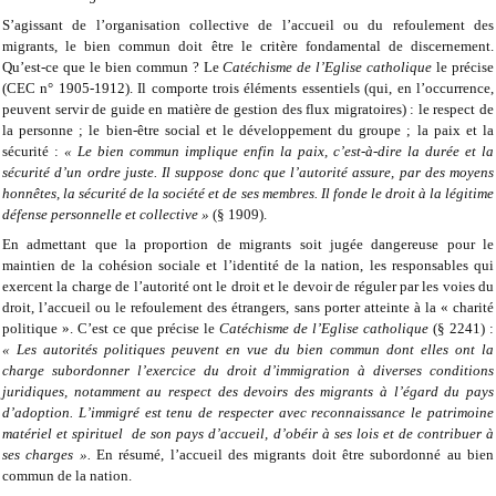
S’agissant de l’organisation collective de l’accueil ou du refoulement des
migrants, le bien commun doit être le critère fondamental de discernement.
Qu’est-ce que le bien commun ? Le
Catéchisme de l’Eglise catholique
le précise
(CEC n° 1905-1912). Il comporte trois éléments essentiels (qui, en l’occurrence,
peuvent servir de guide en matière de gestion des flux migratoires) : le respect de
la personne ; le bien-être social et le développement du groupe ; la paix et la
sécurité :
« Le bien commun implique enfin la paix, c’est-à-dire la durée et la
sécurité d’un ordre juste. Il suppose donc que l’autorité assure, par des moyens
honnêtes, la sécurité de la société et de ses membres. Il fonde le droit à la légitime
défense personnelle et collective »
(§ 1909).
En admettant que la proportion de migrants soit jugée dangereuse pour le
maintien de la cohésion sociale et l’identité de la nation, les responsables qui
exercent la charge de l’autorité ont le droit et le devoir de réguler par les voies du
droit, l’accueil ou le refoulement des étrangers, sans porter atteinte à la « charité
politique ». C’est ce que précise le
Catéchisme de l’Eglise catholique
(§ 2241) :
« Les autorités politiques peuvent en vue du bien commun dont elles ont la
charge subordonner l’exercice du droit d’immigration à diverses conditions
juridiques, notamment au respect des devoirs des migrants à l’égard du pays
d’adoption. L’immigré est tenu de respecter avec reconnaissance le patrimoine
matériel et spirituel de son pays d’accueil, d’obéir à ses lois et de contribuer à
ses charges ».
En résumé, l’accueil des migrants doit être subordonné au bien
commun de la nation.