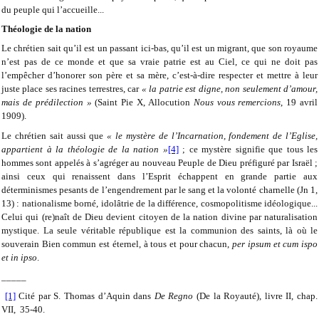
du peuple qui l’accueille...
Théologie de la nation
Le chrétien sait qu’il est un passant ici-bas, qu’il est un migrant, que son royaume
n’est pas de ce monde et que sa vraie patrie est au Ciel, ce qui ne doit pas
l’empêcher d’honorer son père et sa mère, c’est-à-dire respecter et mettre à leur
juste place ses racines terrestres, car
« la patrie est digne, non seulement d’amour,
mais de prédilection »
(Saint Pie X, Allocution
Nous vous remercions
, 19 avril
1909).
Le chrétien sait aussi que
« le mystère de l’Incarnation, fondement de l’Eglise,
appartient à la théologie de la nation »
[4]
; ce mystère signifie que tous les
hommes sont appelés à s’agréger au nouveau Peuple de Dieu préfiguré par Israël ;
ainsi ceux qui renaissent dans l’Esprit échappent en grande partie aux
déterminismes pesants de l’engendrement par le sang et la volonté charnelle (Jn 1,
13) : nationalisme borné, idolâtrie de la différence, cosmopolitisme idéologique...
Celui qui (re)naît de Dieu devient citoyen de la nation divine par naturalisation
mystique. La seule véritable république est la communion des saints, là où le
souverain Bien commun est éternel, à tous et pour chacun,
per ipsum et cum ispo
et in ipso
.
_____
[1]
Cité par S. Thomas d’Aquin dans
De Regno
(De la Royauté), livre II, chap.
VII, 35-40.