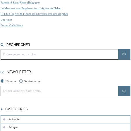
Fraternité Saint-Pierre (Belgique)
Le Messie et son Prophète - Aux origines de l'Islam
EEChO Enjeux de l'Etude du Christianisme des Origines
Una Voce
Forum Catholicum
RECHERCHER
NEWSLETTER
S'inscrire
Se désinscrire
CATÉGORIES
Actualité
Afrique