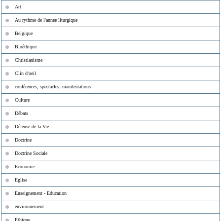
Art
Au rythme de l'année liturgique
Belgique
Bioéthique
Christianisme
Clin d'oeil
conférences, spectacles, manifestations
Culture
Débats
Défense de la Vie
Doctrine
Doctrine Sociale
Economie
Eglise
Enseignement - Education
environnement
Ethique