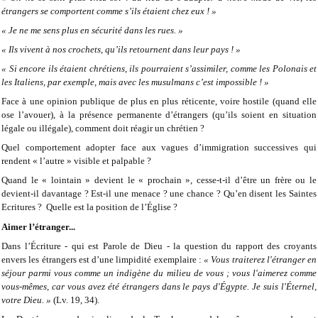
étrangers se comportent comme s’ils étaient chez eux ! »
« Je ne me sens plus en sécurité dans les rues. »
« Ils vivent à nos crochets, qu’ils retournent dans leur pays ! »
« Si encore ils étaient chrétiens, ils pourraient s’assimiler, comme les Polonais et
les Italiens, par exemple, mais avec les musulmans c’est impossible ! »
Face à une opinion publique de plus en plus réticente, voire hostile (quand elle
ose l’avouer), à la présence permanente d’étrangers (qu’ils soient en situation
légale ou illégale), comment doit réagir un chrétien ?
Quel comportement adopter face aux vagues d’immigration successives qui
rendent « l’autre » visible et palpable ?
Quand le « lointain » devient le « prochain », cesse-t-il d’être un frère ou le
devient-il davantage ? Est-il une menace ? une chance ? Qu’en disent les Saintes
Ecritures ? Quelle est la position de l’Église ?
Aimer l’étranger...
Dans l’Écriture - qui est Parole de Dieu - la question du rapport des croyants
envers les étrangers est d’une limpidité exemplaire :
« Vous traiterez l'étranger en
séjour parmi vous comme un indigène du milieu de vous ; vous l'aimerez comme
vous-mêmes, car vous avez été étrangers dans le pays d'Égypte. Je suis l'Éternel,
votre Dieu. »
(Lv. 19, 34).