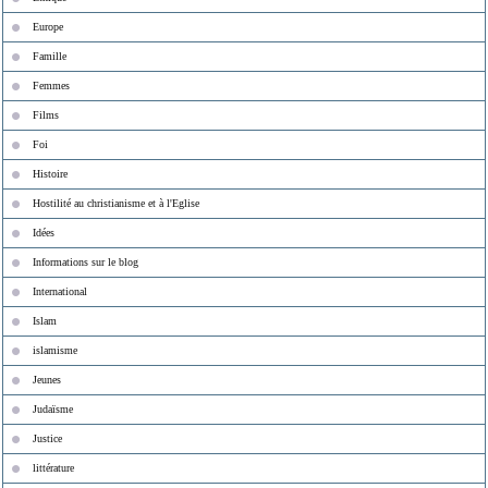
Europe
Famille
Femmes
Films
Foi
Histoire
Hostilité au christianisme et à l'Eglise
Idées
Informations sur le blog
International
Islam
islamisme
Jeunes
Judaïsme
Justice
littérature