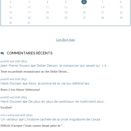
2
3
4
5
6
7
8
9
10
11
12
13
14
15
16
17
18
19
20
21
22
23
24
25
26
27
28
29
30
31
Live Blog Stats
COMMENTAIRES RÉCENTS
jeudi 06
août 2026
16h10
jean-Pierre Snyers
sur
Didier Decoin, le romancier qui savait qu' « il...
Toute ma profonde reconnaissance au cher Didier Decoin....
jeudi 06
août 2026
12h32
Hank Dussen
sur
Alois, le prince de la vie qui défend les...
Bravo à Son Altesse Sérénissime!
jeudi 06
août 2026
12h24
Hank Dussen
sur
De plus en plus de cardinaux ne maîtrisent plus...
Excellent!
mercredi 05
août 2026
22h40
Un veilleur
sur
L'histoire cachée de la crise migratoire de Ceuta
Difficile d’accepter l’islam comme faisant partie de ”...