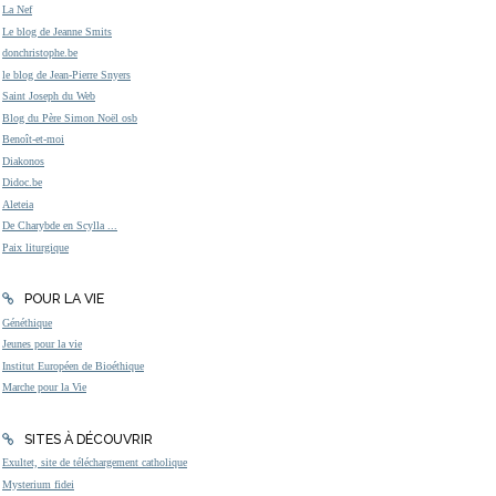
La Nef
Le blog de Jeanne Smits
donchristophe.be
le blog de Jean-Pierre Snyers
Saint Joseph du Web
Blog du Père Simon Noël osb
Benoît-et-moi
Diakonos
Didoc.be
Aleteia
De Charybde en Scylla ...
Paix liturgique
POUR LA VIE
Généthique
Jeunes pour la vie
Institut Européen de Bioéthique
Marche pour la Vie
SITES À DÉCOUVRIR
Exultet, site de téléchargement catholique
Mysterium fidei