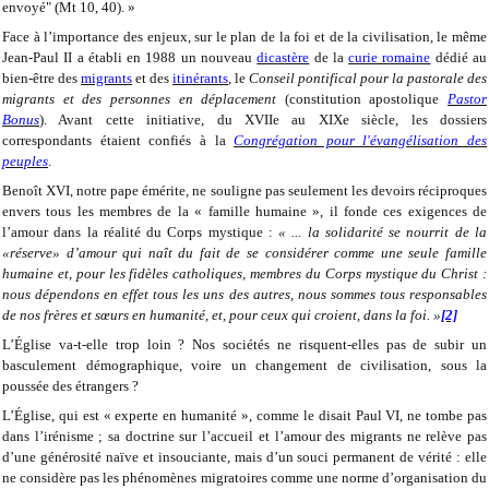
envoyé" (Mt 10, 40). »
Face à l’importance des enjeux, sur le plan de la foi et de la civilisation, le même
Jean-Paul II a établi en 1988 un nouveau
dicastère
de la
curie romaine
dédié au
bien-être des
migrants
et des
itinérants
, le
Conseil pontifical pour la pastorale des
migrants et des personnes en déplacement
(constitution apostolique
Pastor
Bonus
). Avant cette initiative, du XVIIe au XIXe siècle, les dossiers
correspondants étaient confiés à la
Congrégation pour l'évangélisation des
peuples
.
Benoît XVI, notre pape émérite, ne souligne pas seulement les devoirs réciproques
envers tous les membres de la « famille humaine », il fonde ces exigences de
l’amour dans la réalité du Corps mystique :
« ... la solidarité se nourrit de la
«réserve» d’amour qui naît du fait de se considérer comme une seule famille
humaine et, pour les fidèles catholiques, membres du Corps mystique du Christ :
nous dépendons en effet tous les uns des autres, nous sommes tous responsables
de nos frères et sœurs en humanité, et, pour ceux qui croient, dans la foi. »
[2]
L’Église va-t-elle trop loin ? Nos sociétés ne risquent-elles pas de subir un
basculement démographique, voire un changement de civilisation, sous la
poussée des étrangers ?
L’Église, qui est « experte en humanité », comme le disait Paul VI, ne tombe pas
dans l’irénisme ; sa doctrine sur l’accueil et l’amour des migrants ne relève pas
d’une générosité naïve et insouciante, mais d’un souci permanent de vérité : elle
ne considère pas les phénomènes migratoires comme une norme d’organisation du