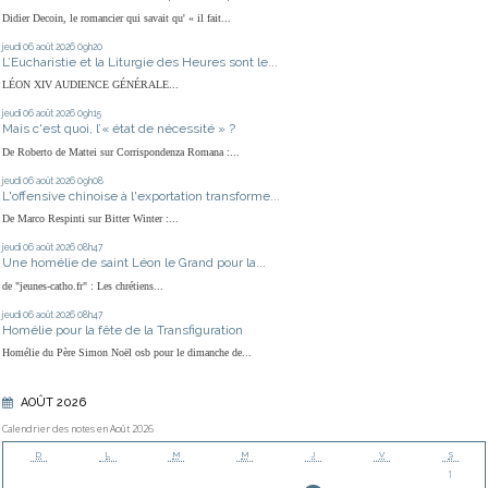
Didier Decoin, le romancier qui savait qu' « il fait...
jeudi 06
août 2026
09h20
L’Eucharistie et la Liturgie des Heures sont le...
LÉON XIV AUDIENCE GÉNÉRALE...
jeudi 06
août 2026
09h15
Mais c'est quoi, l’« état de nécessité » ?
De Roberto de Mattei sur Corrispondenza Romana :...
jeudi 06
août 2026
09h08
L'offensive chinoise à l'exportation transforme...
De Marco Respinti sur Bitter Winter :...
jeudi 06
août 2026
08h47
Une homélie de saint Léon le Grand pour la...
de "jeunes-catho.fr" : Les chrétiens...
jeudi 06
août 2026
08h47
Homélie pour la fête de la Transfiguration
Homélie du Père Simon Noël osb pour le dimanche de...
AOÛT 2026
Calendrier des notes en Août 2026
D
L
M
M
J
V
S
1