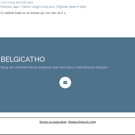
mercredi 05
août 2026
15h02
Eleison
sur
« Dans vingt-cinq ans, l’Église sera-t-elle...
Le cardinal Sarah est un homme qui voit clair car il a...
BELGICATHO
blog de réinformation proposé par des laïcs catholiques belges
Déclarer un contenu illicite
|
Mentions légales de ce blog