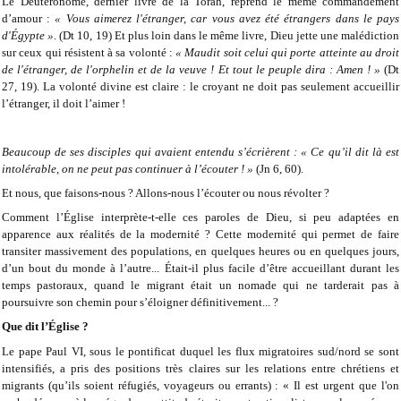
Le Deutéronome, dernier livre de la Torah, reprend le même commandement
d’amour :
« Vous aimerez l'étranger, car vous avez été étrangers dans le pays
d'Égypte »
. (Dt 10, 19) Et plus loin dans le même livre, Dieu jette une malédiction
sur ceux qui résistent à sa volonté :
« Maudit soit celui qui porte atteinte au droit
de l'étranger, de l'orphelin et de la veuve ! Et tout le peuple dira : Amen ! »
(Dt
27, 19). La volonté divine est claire : le croyant ne doit pas seulement accueillir
l’étranger, il doit l’aimer !
Beaucoup de ses disciples qui avaient entendu s’écrièrent : « Ce qu’il dit là est
intolérable, on ne peut pas continuer à l’écouter ! »
(Jn 6, 60).
Et nous, que faisons-nous ? Allons-nous l’écouter ou nous révolter ?
Comment l’Église interprète-t-elle ces paroles de Dieu, si peu adaptées en
apparence aux réalités de la modernité ? Cette modernité qui permet de faire
transiter massivement des populations, en quelques heures ou en quelques jours,
d’un bout du monde à l’autre... Était-il plus facile d’être accueillant durant les
temps pastoraux, quand le migrant était un nomade qui ne tarderait pas à
poursuivre son chemin pour s’éloigner définitivement... ?
Que dit l’Église ?
Le pape Paul VI, sous le pontificat duquel les flux migratoires sud/nord se sont
intensifiés, a pris des positions très claires sur les relations entre chrétiens et
migrants (qu’ils soient réfugiés, voyageurs ou errants) : « Il est urgent que l'on