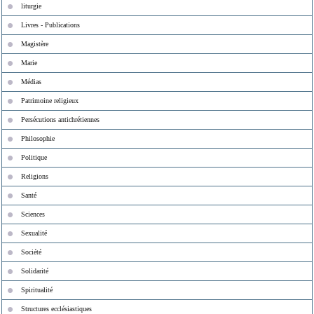
liturgie
Livres - Publications
Magistère
Marie
Médias
Patrimoine religieux
Persécutions antichrétiennes
Philosophie
Politique
Religions
Santé
Sciences
Sexualité
Société
Solidarité
Spiritualité
Structures ecclésiastiques