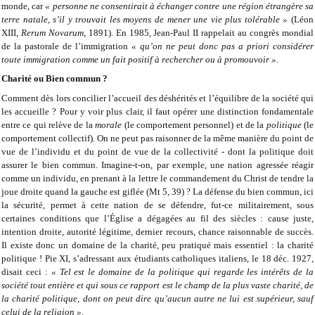
monde, car
« personne ne consentirait à échanger contre une région étrangère sa
terre natale, s’il y trouvait les moyens de mener une vie plus tolérable »
(Léon
XIII,
Rerum Novarum
, 1891). En 1985, Jean-Paul II rappelait au congrès mondial
de la pastorale de l’immigration
« qu’on ne peut donc pas a priori considérer
toute immigration comme un fait positif à rechercher ou à promouvoir »
.
Charité ou Bien commun ?
Comment dès lors concilier l’accueil des déshérités et l’équilibre de la société qui
les accueille ? Pour y voir plus clair, il faut opérer une distinction fondamentale
entre ce qui relève de la
morale
(le comportement personnel) et de la
politique
(le
comportement collectif). On ne peut pas raisonner de la même manière du point de
vue de l’individu et du point de vue de la collectivité - dont la politique doit
assurer le bien commun. Imagine-t-on, par exemple, une nation agressée réagir
comme un individu, en prenant à la lettre le commandement du Christ de tendre la
joue droite quand la gauche est giflée (Mt 5, 39) ? La défense du bien commun, ici
la sécurité, permet à cette nation de se défendre, fut-ce militairement, sous
certaines conditions que l’Église a dégagées au fil des siècles : cause juste,
intention droite, autorité légitime, dernier recours, chance raisonnable de succès.
Il existe donc un domaine de la charité, peu pratiqué mais essentiel : la charité
politique ! Pie XI, s’adressant aux étudiants catholiques italiens, le 18 déc. 1927,
disait ceci :
« Tel est le domaine de la politique qui regarde les intérêts de la
société tout entière et qui sous ce rapport est le champ de la plus vaste charité, de
la charité politique, dont on peut dire qu’aucun autre ne lui est supérieur, sauf
celui de la religion »
.