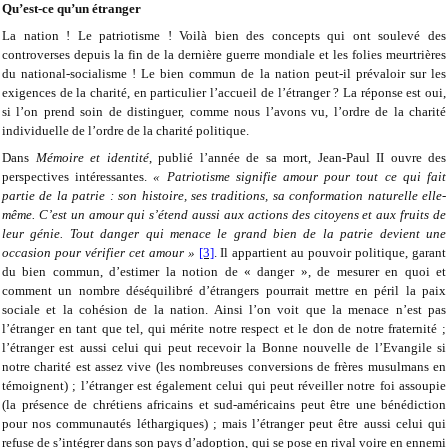
Qu’est-ce qu’un étranger
La nation ! Le patriotisme ! Voilà bien des concepts qui ont soulevé des
controverses depuis la fin de la dernière guerre mondiale et les folies meurtrières
du national-socialisme ! Le bien commun de la nation peut-il prévaloir sur les
exigences de la charité, en particulier l’accueil de l’étranger ? La réponse est oui,
si l’on prend soin de distinguer, comme nous l’avons vu, l’ordre de la charité
individuelle de l’ordre de la charité politique.
Dans
Mémoire et identité
, publié l’année de sa mort, Jean-Paul II ouvre des
perspectives intéressantes.
« Patriotisme signifie amour pour tout ce qui fait
partie de la patrie : son histoire, ses traditions, sa conformation naturelle elle-
même. C’est un amour qui s’étend aussi aux actions des citoyens et aux fruits de
leur génie. Tout danger qui menace le grand bien de la patrie devient une
occasion pour vérifier cet amour »
[3]
. Il appartient au pouvoir politique, garant
du bien commun, d’estimer la notion de « danger », de mesurer en quoi et
comment un nombre déséquilibré d’étrangers pourrait mettre en péril la paix
sociale et la cohésion de la nation. Ainsi l’on voit que la menace n’est pas
l’étranger en tant que tel, qui mérite notre respect et le don de notre fraternité ;
l’étranger est aussi celui qui peut recevoir la Bonne nouvelle de l’Evangile si
notre charité est assez vive (les nombreuses conversions de frères musulmans en
témoignent) ; l’étranger est également celui qui peut réveiller notre foi assoupie
(la présence de chrétiens africains et sud-américains peut être une bénédiction
pour nos communautés léthargiques) ; mais l’étranger peut être aussi celui qui
refuse de s’intégrer dans son pays d’adoption, qui se pose en rival voire en ennemi