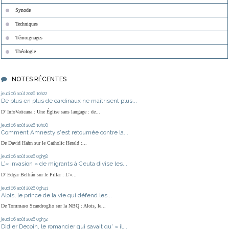
Synode
Techniques
Témoignages
Théologie
NOTES RÉCENTES
jeudi 06
août 2026
10h22
De plus en plus de cardinaux ne maîtrisent plus...
D' InfoVaticana : Une Église sans langage : de...
jeudi 06
août 2026
10h08
Comment Amnesty s'est retournée contre la...
De David Hahn sur le Catholic Herald :...
jeudi 06
août 2026
09h58
L’« invasion » de migrants à Ceuta divise les...
D' Edgar Beltrán sur le Pillar : L’«...
jeudi 06
août 2026
09h41
Alois, le prince de la vie qui défend les...
De Tommaso Scandroglio sur la NBQ : Alois, le...
jeudi 06
août 2026
09h32
Didier Decoin, le romancier qui savait qu' « il...