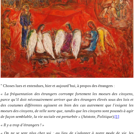
" Choses lues et entendues, hier et aujourd’hui, à propos des étrangers :
« La fréquentation des étrangers corrompt fortement les moeurs des citoyens,
parce qu’il doit nécessairement arriver que des étrangers élevés sous des lois et
des coutumes différentes agissent en bien des cas autrement que l’exigent les
moeurs des citoyens, de telle sorte que, tandis que les citoyens sont poussés à agir
de façon semblable, la vie sociale est perturbée »
(Aristote,
Politique
).
[1]
« Il y a trop d’étrangers ! »
« On ne se sent plus chez soi : au lieu de s’adapter à notre mode de vie, les