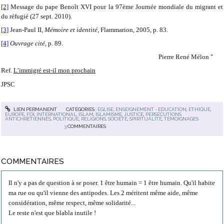
[2]
Message du pape Benoît XVI pour la 97ème Journée mondiale du migrant et
du réfugié (27 sept. 2010).
[3]
Jean-Paul II,
Mémoire et identité
, Flammarion, 2005, p. 83.
[4]
Ouvrage cité
, p. 89.
Pierre René Mélon "
Ref.
L’immigré est-il mon prochain
JPSC
LIEN PERMANENT
CATÉGORIES :
EGLISE
,
ENSEIGNEMENT - EDUCATION
,
ETHIQUE
,
EUROPE
,
FOI
,
INTERNATIONAL
,
ISLAM
,
ISLAMISME
,
JUSTICE
,
PERSÉCUTIONS
ANTICHRÉTIENNES
,
POLITIQUE
,
RELIGIONS
,
SOCIÉTÉ
,
SPIRITUALITÉ
,
TÉMOIGNAGES
3
COMMENTAIRES
COMMENTAIRES
Il n'y a pas de question à se poser. 1 être humain = 1 être humain. Qu'il habite
ma rue ou qu'il vienne des antipodes. Les 2 méritent même aide, même
considération, même respect, même solidarité...
Le reste n'est que blabla inutile !