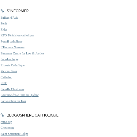
S'INFORMER
Eglises d'Asie
Zenit
Fides
KTO Télévision catholique
Portail catholique
L'Homme Nouveau
European Centre for Law & Justice
Le salon beige
Riposte Catholique
Vatican News
Cathobel
RCF
Famille Chrétienne
Pour une école libre au Québec
La Sélection du Jour
BLOGOSPHÈRE CATHOLIQUE
catho.org
Chesterton
Saint-Sacrement Liège