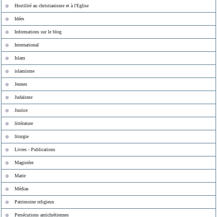
Hostilité au christianisme et à l'Eglise
Idées
Informations sur le blog
International
Islam
islamisme
Jeunes
Judaïsme
Justice
littérature
liturgie
Livres - Publications
Magistère
Marie
Médias
Patrimoine religieux
Persécutions antichrétiennes