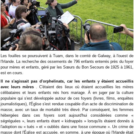
Les fouilles se poursuivent à Tuam, dans le comté de Galway, à l'ouest de
l'Irlande. La recherche des ossements de 796 enfants enterrés près du foyer
pour mères et enfants, géré par les Sœurs du Bon Secours de 1925 à 1961,
est en cours.
Il ne s'agissait pas d'orphelinats, car les enfants y étaient accueillis
avec leurs mères
. C'étaient des lieux où étaient accueillies les mères
célibataires et leurs enfants nés hors mariage. À en juger par la culture
populaire qui s'est développée autour de ces foyers (livres, films, enquêtes
journalistiques), l'Église s'est rendue coupable d'un acte de discrimination de
masse, avec un taux de mortalité très élevé. Par conséquent, les femmes
hébergées dans ces foyers sont aujourd'hui considérées comme «
ségréguées », leurs enfants étant « kidnappés » lorsqu'ils étaient donnés à
l'adoption ou « tués » et « oubliés dans une fosse commune ». Un crime de
masse dont l'Église est accusée, en somme, à une époque où l'Irlande était