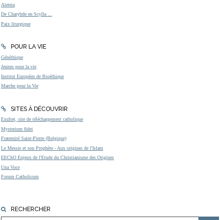
Aleteia
De Charybde en Scylla ...
Paix liturgique
POUR LA VIE
Généthique
Jeunes pour la vie
Institut Européen de Bioéthique
Marche pour la Vie
SITES À DÉCOUVRIR
Exultet, site de téléchargement catholique
Mysterium fidei
Fraternité Saint-Pierre (Belgique)
Le Messie et son Prophète - Aux origines de l'Islam
EEChO Enjeux de l'Etude du Christianisme des Origines
Una Voce
Forum Catholicum
RECHERCHER