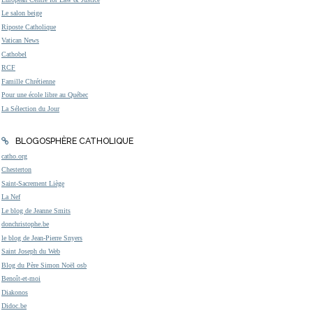
Le salon beige
Riposte Catholique
Vatican News
Cathobel
RCF
Famille Chrétienne
Pour une école libre au Québec
La Sélection du Jour
BLOGOSPHÈRE CATHOLIQUE
catho.org
Chesterton
Saint-Sacrement Liège
La Nef
Le blog de Jeanne Smits
donchristophe.be
le blog de Jean-Pierre Snyers
Saint Joseph du Web
Blog du Père Simon Noël osb
Benoît-et-moi
Diakonos
Didoc.be