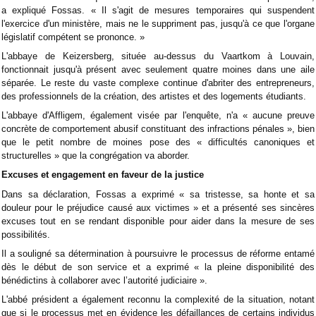
a expliqué Fossas. « Il s'agit de mesures temporaires qui suspendent
l'exercice d'un ministère, mais ne le suppriment pas, jusqu'à ce que l'organe
législatif compétent se prononce. »
L'abbaye de Keizersberg, située au-dessus du Vaartkom à Louvain,
fonctionnait jusqu'à présent avec seulement quatre moines dans une aile
séparée. Le reste du vaste complexe continue d'abriter des entrepreneurs,
des professionnels de la création, des artistes et des logements étudiants.
L'abbaye d'Affligem, également visée par l'enquête, n'a « aucune preuve
concrète de comportement abusif constituant des infractions pénales », bien
que le petit nombre de moines pose des « difficultés canoniques et
structurelles » que la congrégation va aborder.
Excuses et engagement en faveur de la justice
Dans sa déclaration, Fossas a exprimé « sa tristesse, sa honte et sa
douleur pour le préjudice causé aux victimes » et a présenté ses sincères
excuses tout en se rendant disponible pour aider dans la mesure de ses
possibilités.
Il a souligné sa détermination à poursuivre le processus de réforme entamé
dès le début de son service et a exprimé « la pleine disponibilité des
bénédictins à collaborer avec l’autorité judiciaire ».
L'abbé président a également reconnu la complexité de la situation, notant
que si le processus met en évidence les défaillances de certains individus