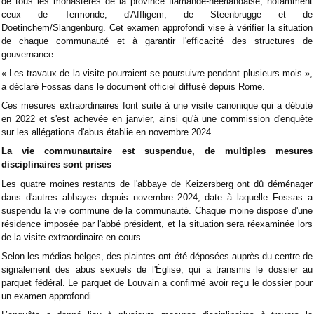
de tous les monastères de la province flamande-néerlandaise, notamment
ceux de Termonde, d'Affligem, de Steenbrugge et de
Doetinchem/Slangenburg. Cet examen approfondi vise à vérifier la situation
de chaque communauté et à garantir l'efficacité des structures de
gouvernance.
« Les travaux de la visite pourraient se poursuivre pendant plusieurs mois »,
a déclaré Fossas dans le document officiel diffusé depuis Rome.
Ces mesures extraordinaires font suite à une visite canonique qui a débuté
en 2022 et s'est achevée en janvier, ainsi qu'à une commission d'enquête
sur les allégations d'abus établie en novembre 2024.
La vie communautaire est suspendue, de multiples mesures
disciplinaires sont prises
Les quatre moines restants de l'abbaye de Keizersberg ont dû déménager
dans d'autres abbayes depuis novembre 2024, date à laquelle Fossas a
suspendu la vie commune de la communauté. Chaque moine dispose d'une
résidence imposée par l'abbé président, et la situation sera réexaminée lors
de la visite extraordinaire en cours.
Selon les médias belges, des plaintes ont été déposées auprès du centre de
signalement des abus sexuels de l'Église, qui a transmis le dossier au
parquet fédéral. Le parquet de Louvain a confirmé avoir reçu le dossier pour
un examen approfondi.