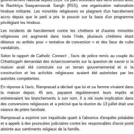
le Rashtriya Swayamsevak Sangh (RSS), une organisation nationaliste
hindoue militante. Les minorités religieuses se plaignent d'un harcèlement
accru depuis que le parti a pris le pouvoir sur la base d'un programme
privilégiant les hindous.
Les incidents de harcèlement contre les chrétiens et d’autres minorités
religieuses ont augmenté dans toute l’Inde, plusieurs chrétiens étant
détenus ou arrêtés pour « tentative de conversion » et des lieux de culte
vandalisés.
Selon le rapport de
Catholic Connect
, l'avis de police remis au couple du
Chhattisgarh demandait des éclaircissements sur la question de savoir si la
maison avait été construite sur un terrain gouvernemental et si la
construction et les activités religieuses avaient été autorisées par les
autorités compétentes.
En réponse à l'avis, Ramprasad a déclaré que lui et sa femme vivaient dans
la maison depuis 45 ans, payaient régulièrement leurs impôts et
entretenaient les branchements à son nom. Il a nié toute implication dans
des conversions religieuses et a précisé que la réunion du 13 juillet était une
séance de prière familiale.
Ramprasad a exprimé son inquiétude quant à l'absence d'enquête préalable
et a appelé à des poursuites judiciaires contre les responsables d'avoir porté
atteinte aux sentiments religieux de la famille.