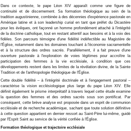
Dans ce contexte, le pape Léon XIV apparaît comme une figure de
continuité et de discernement. Sa formation théologique au sein de la
tradition augustinienne, combinée à des décennies d'expérience pastorale en
Amérique latine et à son leadership curial en tant que préfet du Dicastère
pour les évêques, ont façonné un homme profondément attaché à l'intégrité
de la doctrine catholique, tout en restant attentif aux besoins et à la voix des
fidèles. Son parcours témoigne d'une fidélité indéfectible au Magistère de
l'Église, notamment dans les domaines touchant à l'économie sacramentelle
et à la structure des ordres sacrés. Parallèlement, il a fait preuve d'une
ouverture pastorale à l'exploration de voies légitimes pour accroître la
participation des femmes à la vie ecclésiale, à condition que ces
développements restent dans les limites de la révélation divine, de la Sainte
Tradition et de l'anthropologie théologique de l'Église.
Cette double fidélité – à l'intégrité doctrinale et à l'engagement pastoral –
caractérise la vision ecclésiologique plus large du pape Léon XIV. Elle
définit également le prisme interprétatif à travers lequel cette étude examine
la question des femmes et des ordres sacrés sous son pontificat. Par
conséquent, cette brève analyse est proposée dans un esprit de communion
ecclésiale et de recherche académique, sachant que toute solution définitive
à cette question appartient en dernier ressort au Saint-Père lui-même, guidé
par l'Esprit Saint au service de la vérité confiée à l'Église.
Formation théologique et trajectoire ecclésiale