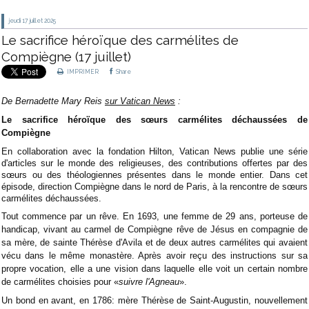
jeudi 17
juillet 2025
Le sacrifice héroïque des carmélites de
Compiègne (17 juillet)
IMPRIMER
Share
De Bernadette Mary Reis
sur Vatican News
:
Le sacrifice héroïque des sœurs carmélites déchaussées de
Compiègne
En collaboration avec la fondation Hilton, Vatican News publie une série
d'articles sur le monde des religieuses, des contributions offertes par des
sœurs ou des théologiennes présentes dans le monde entier. Dans cet
épisode, direction Compiègne dans le nord de Paris, à la rencontre de sœurs
carmélites déchaussées.
Tout commence par un rêve. En 1693, une femme de 29 ans, porteuse de
handicap, vivant au carmel de Compiègne rêve de Jésus en compagnie de
sa mère, de sainte Thérèse d'Avila et de deux autres carmélites qui avaient
vécu dans le même monastère. Après avoir reçu des instructions sur sa
propre vocation, elle a une vision dans laquelle elle voit un certain nombre
de carmélites choisies pour «
suivre l'Agneau
».
Un bond en avant, en 1786: mère Thérèse de Saint-Augustin, nouvellement