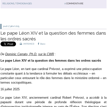
RELIGIONS
,
TÉMOIGNAGES
0
COMMENTAIRE
jeudi 17
juillet 2025
Le pape Léon XIV et la question des femmes dans
les ordres sacrés
IMPRIMER
Share
De
Dominic Cerrato, Ph.D.
sur le CWR
:
Le pape Léon XIV et la question des femmes dans les ordres sacrés
Le pape Léon, en tant que cardinal Prévost, a exprimé une préoccupation
constante quant à la tendance à formuler les débats ecclésiaux – en
particulier ceux entourant le rôle des femmes dans le ministère ordonné – en
termes sociopolitiques.
16 juillet 2025
Le pape Léon XIV, anciennement cardinal Robert Prévost, a accédé à la
papauté durant une période de profonde réflexion théologique et
d'introspection institutionnelle intense au sein de l'Église. Son élection s'est