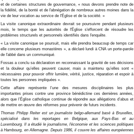
et de certaines structures de gouvernance, « nous devons prendre note de
la fidélité, de la bonté et de l'abnégation de nombreux autres moines dans la
vie de leur vocation au service de l'Église et de la société. »
La visite canonique extraordinaire devrait se poursuivre pendant plusieurs
mois, le temps que les autorités de l'Église s'efforcent de résoudre les
problèmes structurels et personnels identifiés dans l'enquête.
« La visite canonique se poursuit, mais elle prendra beaucoup de temps car
elle concerne plusieurs monastères », a déclaré lundi à CNA un porte-parole
de l'abbé dans un communiqué.
Fossas a conclu sa déclaration en reconnaissant la gravité de ses décisions
et la douleur qu’elles peuvent causer, mais a maintenu qu’elles sont «
nécessaires pour pouvoir offrir lumière, vérité, justice, réparation et espoir à
toutes les personnes impliquées ».
Cette affaire représente l’une des mesures disciplinaires les plus
importantes prises contre une province bénédictine ces dernières années,
alors que l’Église catholique continue de répondre aux allégations d’abus et
de mettre en œuvre des réformes pour prévenir de futurs incidents.
Thomas Philipp Reiter est un journaliste belgo-allemand basé à Bruxelles,
spécialisé dans les reportages en Belgique, aux Pays-Bas et au
Luxembourg. Il a étudié le journalisme, l'économie et les sciences politiques
à Hambourg, en Allemagne. Depuis 1986, il couvre les affaires européennes