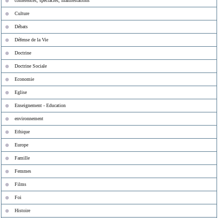
conférences, spectacles, manifestations
Culture
Débats
Défense de la Vie
Doctrine
Doctrine Sociale
Economie
Eglise
Enseignement - Education
environnement
Ethique
Europe
Famille
Femmes
Films
Foi
Histoire