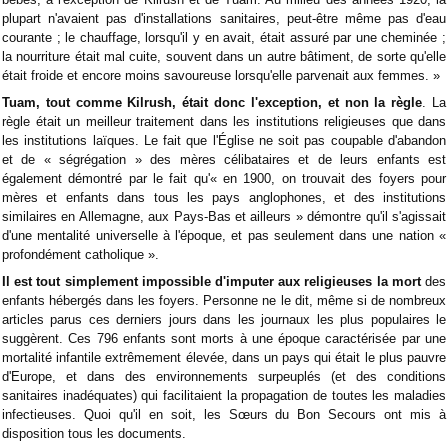
plupart n'avaient pas d'installations sanitaires, peut-être même pas d'eau
courante ; le chauffage, lorsqu'il y en avait, était assuré par une cheminée ;
la nourriture était mal cuite, souvent dans un autre bâtiment, de sorte qu'elle
était froide et encore moins savoureuse lorsqu'elle parvenait aux femmes. »
Tuam, tout comme Kilrush, était donc l'exception, et non la règle
. La
règle était un meilleur traitement dans les institutions religieuses que dans
les institutions laïques. Le fait que l'Église ne soit pas coupable d'abandon
et de « ségrégation » des mères célibataires et de leurs enfants est
également démontré par le fait qu'« en 1900, on trouvait des foyers pour
mères et enfants dans tous les pays anglophones, et des institutions
similaires en Allemagne, aux Pays-Bas et ailleurs » démontre qu'il s'agissait
d'une mentalité universelle à l'époque, et pas seulement dans une nation «
profondément catholique ».
Il est tout simplement impossible d'imputer aux religieuses la mort
des
enfants hébergés dans les foyers. Personne ne le dit, même si de nombreux
articles parus ces derniers jours dans les journaux les plus populaires le
suggèrent. Ces 796 enfants sont morts à une époque caractérisée par une
mortalité infantile extrêmement élevée, dans un pays qui était le plus pauvre
d'Europe, et dans des environnements surpeuplés (et des conditions
sanitaires inadéquates) qui facilitaient la propagation de toutes les maladies
infectieuses. Quoi qu'il en soit, les Sœurs du Bon Secours ont mis à
disposition tous les documents.