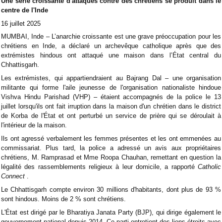
Une série croissante d'attaques contre des chrétiens se produit dans le
centre de l'Inde
16 juillet 2025
MUMBAI, Inde – L’anarchie croissante est une grave préoccupation pour les
chrétiens en Inde, a déclaré un archevêque catholique après que des
extrémistes hindous ont attaqué une maison dans l’État central du
Chhattisgarh.
Les extrémistes, qui appartiendraient au Bajrang Dal – une organisation
militante qui forme l'aile jeunesse de l'organisation nationaliste hindoue
Vishva Hindu Parishad (VHP) – étaient accompagnés de la police le 13
juillet lorsqu'ils ont fait irruption dans la maison d'un chrétien dans le district
de Korba de l'État et ont perturbé un service de prière qui se déroulait à
l'intérieur de la maison.
Ils ont agressé verbalement les femmes présentes et les ont emmenées au
commissariat. Plus tard, la police a adressé un avis aux propriétaires
chrétiens, M. Ramprasad et Mme Roopa Chauhan, remettant en question la
légalité des rassemblements religieux à leur domicile, a rapporté
Catholic
Connect
.
Le Chhattisgarh compte environ 30 millions d'habitants, dont plus de 93 %
sont hindous. Moins de 2 % sont chrétiens.
L'État est dirigé par le Bharatiya Janata Party (BJP), qui dirige également le
gouvernement national depuis 2014. Ce parti entretient des liens étroits avec