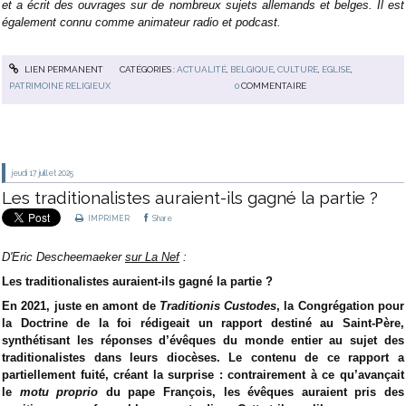
et a écrit des ouvrages sur de nombreux sujets allemands et belges. Il est
également connu comme animateur radio et podcast.
LIEN PERMANENT
CATÉGORIES :
ACTUALITÉ
,
BELGIQUE
,
CULTURE
,
EGLISE
,
PATRIMOINE RELIGIEUX
0
COMMENTAIRE
jeudi 17
juillet 2025
Les traditionalistes auraient-ils gagné la partie ?
IMPRIMER
Share
D'Eric Descheemaeker
sur La Nef
:
Les traditionalistes auraient-ils gagné la partie ?
En 2021, juste en amont de
Traditionis Custodes
, la Congrégation pour
la Doctrine de la foi rédigeait un rapport destiné au Saint-Père,
synthétisant les réponses d’évêques du monde entier au sujet des
traditionalistes dans leurs diocèses. Le contenu de ce rapport a
partiellement fuité, créant la surprise : contrairement à ce qu’avançait
le
motu proprio
du pape François, les évêques auraient pris des