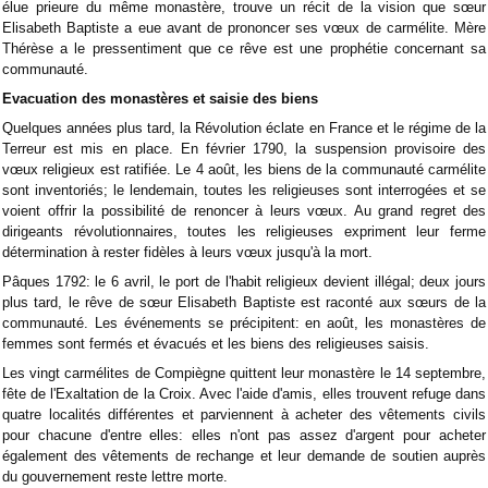
élue prieure du même monastère, trouve un récit de la vision que sœur
Elisabeth Baptiste a eue avant de prononcer ses vœux de carmélite. Mère
Thérèse a le pressentiment que ce rêve est une prophétie concernant sa
communauté.
Evacuation des monastères et saisie des biens
Quelques années plus tard, la Révolution éclate en France et le régime de la
Terreur est mis en place. En février 1790, la suspension provisoire des
vœux religieux est ratifiée. Le 4 août, les biens de la communauté carmélite
sont inventoriés; le lendemain, toutes les religieuses sont interrogées et se
voient offrir la possibilité de renoncer à leurs vœux. Au grand regret des
dirigeants révolutionnaires, toutes les religieuses expriment leur ferme
détermination à rester fidèles à leurs vœux jusqu'à la mort.
Pâques 1792: le 6 avril, le port de l'habit religieux devient illégal; deux jours
plus tard, le rêve de sœur Elisabeth Baptiste est raconté aux sœurs de la
communauté. Les événements se précipitent: en août, les monastères de
femmes sont fermés et évacués et les biens des religieuses saisis.
Les vingt carmélites de Compiègne quittent leur monastère le 14 septembre,
fête de l'Exaltation de la Croix. Avec l'aide d'amis, elles trouvent refuge dans
quatre localités différentes et parviennent à acheter des vêtements civils
pour chacune d'entre elles: elles n'ont pas assez d'argent pour acheter
également des vêtements de rechange et leur demande de soutien auprès
du gouvernement reste lettre morte.