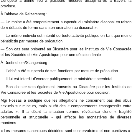
L’enquête a donné lieu à plusieurs mesures disciplinaires à travers la
province.
À l'abbaye de Keizersberg :
— Un moine a été temporairement suspendu du ministère diaconal en raison
de « défauts de forme dans son ordination au diaconat ».
— Le même individu est interdit de toute activité publique en tant que moine
bénédictin par mesure de précaution.
— Son cas sera présenté au Dicastère pour les Instituts de Vie Consacrée
et les Sociétés de Vie Apostolique pour une décision finale.
À Doetinchem/Slangenburg :
— L’abbé a été suspendu de ses fonctions par mesure de précaution.
— Il lui est interdit d’exercer publiquement le ministère sacerdotal.
— Son dossier sera également transmis au Dicastère pour les Instituts de
Vie Consacrée et les Sociétés de Vie Apostolique pour décision.
Mgr Fossas a souligné que les allégations ne concernent pas des abus
sexuels sur mineurs, mais plutôt des « comportements transgressifs entre
adultes ». Il a décrit la situation comme révélatrice d'une « fragilité
personnelle et structurelle » qui affecte les monastères de diverses
manières.
« Les mesures canoniques décidées sont conservatoires et non punitives »,