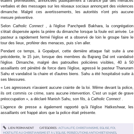
étaient préméditées, annoncées publiquement à l'avance par des menaces
verbales et des messages sur les réseaux sociaux annonçant des violences
dimanche. Malgré ces avertissements, les autorités n'ont pris aucune
mesure préventive.
Selon
Catholic Connect
, à l'église Panchpedi Bakhara, la congrégation
s'était dispersée après la prière du dimanche lorsque la foule est arrivée. Le
pasteur a rapidement fermé l'église et a observé de loin le groupe faire le
tour des lieux, proférer des menaces, puis s'en aller.
Pendant ce temps, à Gopalpuri, cette dernière attaque fait suite à une
précédente, le 15 juin, lorsque des membres du Bajrang Dal ont vandalisé
l'église. Dimanche, malgré des patrouilles policières visibles, 40 à 50
assaillants ont pénétré de force dans l'église, agressé le pasteur Thanuram
Sahu et vandalisé la chaire et d'autres biens. Sahu a été hospitalisé suite à
ses blessures.
« Les agresseurs n'avaient aucune crainte de la loi. Même devant la police,
ils ont commis ce crime, sans aucune intervention. C'est un sujet de grave
préoccupation », a déclaré Manish Sahu, son fils, à
Catholic Connect
.
L'agence de presse a également rapporté qu'à l'église Hatkeshwar, les
assaillants ont frappé alors que la police était présente.
LIEN PERMANENT
CATÉGORIES :
ACTUALITÉ
,
CHRISTIANISME
,
EGLISE
,
FOI
,
HOSTILITÉ AU CHRISTIANISME ET À L'EGLISE
,
PERSÉCUTIONS ANTICHRÉTIENNES
,