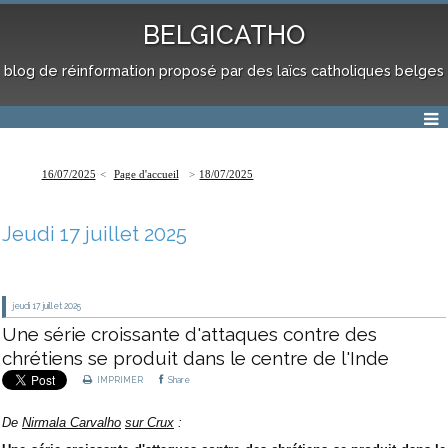
BELGICATHO
blog de réinformation proposé par des laïcs catholiques belges
16/07/2025
Page d'accueil
18/07/2025
Jeudi 17 juillet 2025
jeudi 17
juillet 2025
Une série croissante d'attaques contre des
chrétiens se produit dans le centre de l'Inde
IMPRIMER
Share
De
Nirmala Carvalho
sur Crux
: