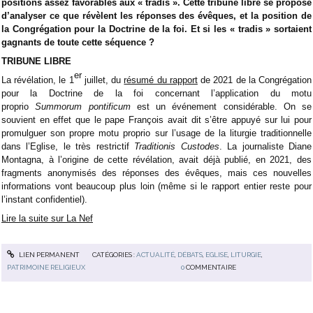
positions assez favorables aux « tradis ». Cette tribune libre se propose
d’analyser ce que révèlent les réponses des évêques, et la position de
la Congrégation pour la Doctrine de la foi. Et si les « tradis » sortaient
gagnants de toute cette séquence ?
TRIBUNE LIBRE
er
La révélation, le 1
juillet, du
résumé du rapport
de 2021 de la Congrégation
pour la Doctrine de la foi concernant l’application du motu
proprio
Summorum pontificum
est un événement considérable. On se
souvient en effet que le pape François avait dit s’être appuyé sur lui pour
promulguer son propre motu proprio sur l’usage de la liturgie traditionnelle
dans l’Eglise, le très restrictif
Traditionis Custodes
. La journaliste Diane
Montagna, à l’origine de cette révélation, avait déjà publié, en 2021, des
fragments anonymisés des réponses des évêques, mais ces nouvelles
informations vont beaucoup plus loin (même si le rapport entier reste pour
l’instant confidentiel).
Lire la suite sur La Nef
LIEN PERMANENT
CATÉGORIES :
ACTUALITÉ
,
DÉBATS
,
EGLISE
,
LITURGIE
,
PATRIMOINE RELIGIEUX
0
COMMENTAIRE