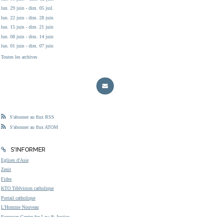
lun. 29 juin - dim. 05 juil.
lun. 22 juin - dim. 28 juin
lun. 15 juin - dim. 21 juin
lun. 08 juin - dim. 14 juin
lun. 01 juin - dim. 07 juin
Toutes les archives
S'abonner au flux RSS
S'abonner au flux ATOM
S'INFORMER
Eglises d'Asie
Zenit
Fides
KTO Télévision catholique
Portail catholique
L'Homme Nouveau
European Centre for Law & Justice