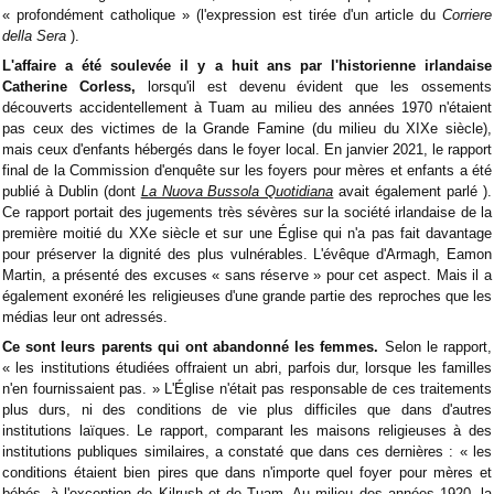
« profondément catholique » (l'expression est tirée d'un article du
Corriere
della Sera
).
L'affaire a été soulevée il y a huit ans par l'historienne irlandaise
Catherine Corless,
lorsqu'il est devenu évident que les ossements
découverts accidentellement à Tuam au milieu des années 1970 n'étaient
pas ceux des victimes de la Grande Famine (du milieu du XIXe siècle),
mais ceux d'enfants hébergés dans le foyer local. En janvier 2021, le rapport
final de la Commission d'enquête sur les foyers pour mères et enfants a été
publié à Dublin (dont
La Nuova Bussola Quotidiana
avait également parlé ).
Ce rapport portait des jugements très sévères sur la société irlandaise de la
première moitié du XXe siècle et sur une Église qui n'a pas fait davantage
pour préserver la dignité des plus vulnérables. L'évêque d'Armagh, Eamon
Martin, a présenté des excuses « sans réserve » pour cet aspect. Mais il a
également exonéré les religieuses d'une grande partie des reproches que les
médias leur ont adressés.
Ce sont leurs parents qui ont abandonné les femmes.
Selon le rapport,
« les institutions étudiées offraient un abri, parfois dur, lorsque les familles
n'en fournissaient pas. » L'Église n'était pas responsable de ces traitements
plus durs, ni des conditions de vie plus difficiles que dans d'autres
institutions laïques. Le rapport, comparant les maisons religieuses à des
institutions publiques similaires, a constaté que dans ces dernières : « les
conditions étaient bien pires que dans n'importe quel foyer pour mères et
bébés, à l'exception de Kilrush et de Tuam. Au milieu des années 1920, la