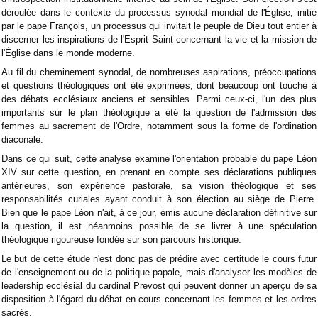
déroulée dans le contexte du processus synodal mondial de l'Église, initié
par le pape François, un processus qui invitait le peuple de Dieu tout entier à
discerner les inspirations de l'Esprit Saint concernant la vie et la mission de
l'Église dans le monde moderne.
Au fil du cheminement synodal, de nombreuses aspirations, préoccupations
et questions théologiques ont été exprimées, dont beaucoup ont touché à
des débats ecclésiaux anciens et sensibles. Parmi ceux-ci, l'un des plus
importants sur le plan théologique a été la question de l'admission des
femmes au sacrement de l'Ordre, notamment sous la forme de l'ordination
diaconale.
Dans ce qui suit, cette analyse examine l'orientation probable du pape Léon
XIV sur cette question, en prenant en compte ses déclarations publiques
antérieures, son expérience pastorale, sa vision théologique et ses
responsabilités curiales ayant conduit à son élection au siège de Pierre.
Bien que le pape Léon n'ait, à ce jour, émis aucune déclaration définitive sur
la question, il est néanmoins possible de se livrer à une spéculation
théologique rigoureuse fondée sur son parcours historique.
Le but de cette étude n'est donc pas de prédire avec certitude le cours futur
de l'enseignement ou de la politique papale, mais d'analyser les modèles de
leadership ecclésial du cardinal Prevost qui peuvent donner un aperçu de sa
disposition à l'égard du débat en cours concernant les femmes et les ordres
sacrés.