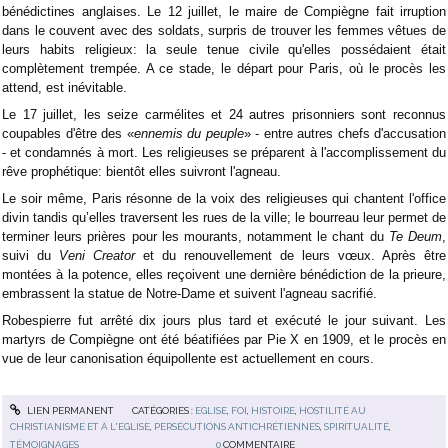
bénédictines anglaises. Le 12 juillet, le maire de Compiègne fait irruption
dans le couvent avec des soldats, surpris de trouver les femmes vêtues de
leurs habits religieux: la seule tenue civile qu'elles possédaient était
complètement trempée. A ce stade, le départ pour Paris, où le procès les
attend, est inévitable.
Le 17 juillet, les seize carmélites et 24 autres prisonniers sont reconnus
coupables d'être des «
ennemis du peuple
» - entre autres chefs d'accusation
- et condamnés à mort. Les religieuses se préparent à l'accomplissement du
rêve prophétique: bientôt elles suivront l'agneau.
Le soir même, Paris résonne de la voix des religieuses qui chantent l'office
divin tandis qu’elles traversent les rues de la ville; le bourreau leur permet de
terminer leurs prières pour les mourants, notamment le chant du
Te Deum
,
suivi du
Veni Creator
et du renouvellement de leurs vœux. Après être
montées à la potence, elles reçoivent une dernière bénédiction de la prieure,
embrassent la statue de Notre-Dame et suivent l'agneau sacrifié.
Robespierre fut arrêté dix jours plus tard et exécuté le jour suivant. Les
martyrs de Compiègne ont été béatifiées par Pie X en 1909, et le procès en
vue de leur canonisation équipollente est actuellement en cours.
LIEN PERMANENT
CATÉGORIES :
EGLISE
,
FOI
,
HISTOIRE
,
HOSTILITÉ AU
CHRISTIANISME ET À L'EGLISE
,
PERSÉCUTIONS ANTICHRÉTIENNES
,
SPIRITUALITÉ
,
TÉMOIGNAGES
0
COMMENTAIRE