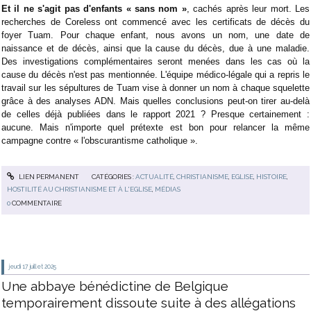
Et il ne s'agit pas d'enfants « sans nom »
, cachés après leur mort. Les
recherches de Coreless ont commencé avec les certificats de décès du
foyer Tuam. Pour chaque enfant, nous avons un nom, une date de
naissance et de décès, ainsi que la cause du décès, due à une maladie.
Des investigations complémentaires seront menées dans les cas où la
cause du décès n'est pas mentionnée. L'équipe médico-légale qui a repris le
travail sur les sépultures de Tuam vise à donner un nom à chaque squelette
grâce à des analyses ADN. Mais quelles conclusions peut-on tirer au-delà
de celles déjà publiées dans le rapport 2021 ? Presque certainement :
aucune. Mais n'importe quel prétexte est bon pour relancer la même
campagne contre « l'obscurantisme catholique ».
LIEN PERMANENT
CATÉGORIES :
ACTUALITÉ
,
CHRISTIANISME
,
EGLISE
,
HISTOIRE
,
HOSTILITÉ AU CHRISTIANISME ET À L'EGLISE
,
MÉDIAS
0
COMMENTAIRE
jeudi 17
juillet 2025
Une abbaye bénédictine de Belgique
temporairement dissoute suite à des allégations