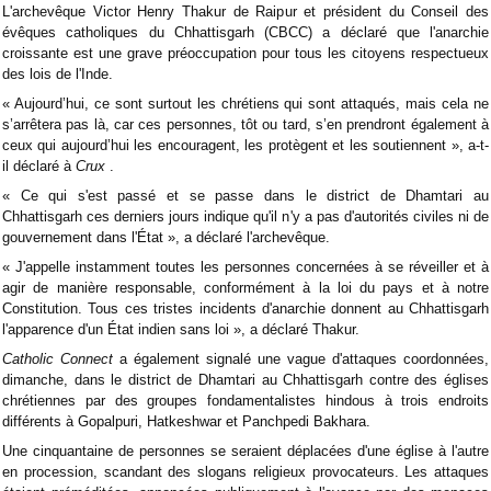
L'archevêque Victor Henry Thakur de Raipur et président du Conseil des
évêques catholiques du Chhattisgarh (CBCC) a déclaré que l'anarchie
croissante est une grave préoccupation pour tous les citoyens respectueux
des lois de l'Inde.
« Aujourd’hui, ce sont surtout les chrétiens qui sont attaqués, mais cela ne
s’arrêtera pas là, car ces personnes, tôt ou tard, s’en prendront également à
ceux qui aujourd’hui les encouragent, les protègent et les soutiennent », a-t-
il déclaré à
Crux
.
« Ce qui s'est passé et se passe dans le district de Dhamtari au
Chhattisgarh ces derniers jours indique qu'il n'y a pas d'autorités civiles ni de
gouvernement dans l'État », a déclaré l'archevêque.
« J'appelle instamment toutes les personnes concernées à se réveiller et à
agir de manière responsable, conformément à la loi du pays et à notre
Constitution. Tous ces tristes incidents d'anarchie donnent au Chhattisgarh
l'apparence d'un État indien sans loi », a déclaré Thakur.
Catholic Connect
a également signalé une vague d'attaques coordonnées,
dimanche, dans le district de Dhamtari au Chhattisgarh contre des églises
chrétiennes par des groupes fondamentalistes hindous à trois endroits
différents à Gopalpuri, Hatkeshwar et Panchpedi Bakhara.
Une cinquantaine de personnes se seraient déplacées d'une église à l'autre
en procession, scandant des slogans religieux provocateurs. Les attaques