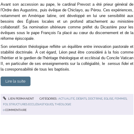
Avant son accession au pape, le cardinal Prevost a été prieur général de
l'Ordre des Augustins, puis évêque de Chiclayo, au Pérou. Ces expériences,
notamment en Amérique latine, ont développé en lui une sensibilité aux
besoins des Églises locales et un profond attachement au ministère
collaboratif. Sa nomination ultérieure comme préfet du Dicastère pour les
évêques sous le pape François l'a placé au cœur du discernement et de la
réforme épiscopale.
Son orientation théologique reflète un équilibre entre innovation pastorale et
stabilité doctrinale. À cet égard, Léon peut être considéré à la fois comme
l'héritier et le gardien de l'héritage théologique et ecclésial du Concile Vatican
II, en particulier de ses enseignements sur la collégialité, le
sensus fidei
et
la coresponsabilité de tous les baptisés.
Lire la suite
LIEN PERMANENT
CATÉGORIES :
ACTUALITÉ
,
DÉBATS
,
DOCTRINE
,
EGLISE
,
FEMMES
,
FOI
,
STRUCTURES ECCLÉSIASTIQUES
,
THÉOLOGIE
0
COMMENTAIRE