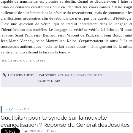
capable de transmettre est promise au déclin. Quand se décidera-t-on à faire le
bilan de certaines catastrophes pour en identifier les vraies causes ? Il ne s’agit
nullement de s’enfermer dans la névrose du ressentiment, mais de promouvoir les
clarifications nécessaires afin de rebondir. Ce n’est pas une question d’idéologie.
C’est une question de vérité, qui se traduit notamment dans le langage et
l’identification des modèles. Le langage de vérité se vérifie à l’écho qu’il nous
renvoie. Saint Paul, saint Bernard, saint Vincent de Paul, saint Jean Bosco, saint
Jean-Marie Vianney, saint Maximilien Kolbe s’exprimeraient-ils ainsi ? Leurs
successeurs authentiques – cela ne fait aucun doute – témoigneront de la même
vérité et renouvelleront la face de la terre. »
ici:
Le secret du renouveau
LIEN PERMANENT
CATÉGORIES :
ACTUALITÉ
,
DÉBATS
,
EGLISE
,
FOI
0
COMMENTAIRE
mardi 30
octobre 2012
Quel bilan pour le synode sur la nouvelle
évangélisation ? Réponse du Général des Jésuites
IMPRIMER
Share