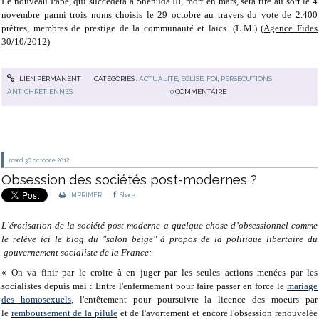
Le nouveau Pape, qui succédera à Shenuda III, mort en mars, sera tiré au sort le 4
novembre parmi trois noms choisis le 29 octobre au travers du vote de 2.400
prêtres, membres de prestige de la communauté et laïcs. (L.M.) (
Agence Fides
30/10/2012
)
LIEN PERMANENT
CATÉGORIES :
ACTUALITÉ
,
EGLISE
,
FOI
,
PERSÉCUTIONS
ANTICHRÉTIENNES
0
COMMENTAIRE
mardi 30
octobre 2012
Obsession des sociétés post-modernes ?
IMPRIMER
Share
L’érotisation de la société post-moderne a quelque chose d’obsessionnel comme
le relève ici le blog du "salon beige" à propos de la politique libertaire du
gouvernement socialiste de la France:
« On va finir par le croire à en juger par les seules actions menées par les
socialistes depuis mai : Entre l'enfermement pour faire passer en force le
mariage
des homosexuels
, l'entêtement pour poursuivre la licence des moeurs par
le
remboursement de la pilule
et de l'avortement et encore l'obsession renouvelée