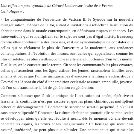
Une réflexion post-synodale de Gérard Leclerc sur le site de « France
Catholique » :
« Le cinquantenaire de l’ouverture de Vatican II, le Synode sur la nouvelle
évangélisation, l’Année de la foi, autant d’invitations à réfléchir à la situation du
christianisme dans le monde contemporain, en définissant risques et chances. Les
interventions qui se multiplient sur le sujet ne sont pas d’égal intérêt. Beaucoup
d’entre elles conduisent à des impasses, et il est symptomatique de constater que
celles qui se réclament le plus de l’ouverture à la modernité, aux tendances
contemporaines, à l’évolution des mœurs, sont celles qui apparaissent comme les
plus obsolètes, les plus vieillies, comme si elle étaient porteuses d’un virus mortel.
D’ailleurs, on le constate sur le terrain. Où sont les communautés les plus vivantes,
celles qui associent tous les âges, attirent les jeunes, rassemblent familles avec
enfants et bébés que l’on ne manquera pas d’associer à la liturgie eucharistique ?
Ces réalités-là sont du côté d’une tradition ecclésiale assumée, tranquille, joyeuse,
où l’on sait transmettre la foi de génération en génération.
Comment s’étonner que là où la critique de l’institution est amère, répétitive et
lassante, la continuité n’est pas assurée et que les plans chimériques multiplient
échecs et découragements ? Comment le sacerdoce serait-il perpétué là où il est
sans cesse vilipendé ? Comment la culture chrétienne pourrait-elle se renouveler,
se développer, alors qu’elle est réduite à néant, dès le moment où elle devrait
pénétrer les esprits, les cœurs et les imaginations ? Un héritage qui n’est plus
assumé, intériorisé, ne peut plus que s’étioler. Une communauté qui n’est plus