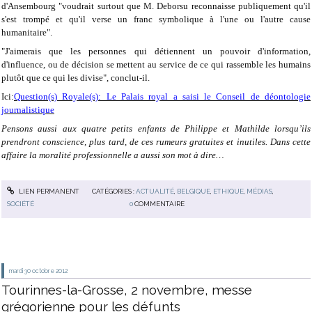
d'Ansembourg "voudrait surtout que M. Deborsu reconnaisse publiquement qu'il
s'est trompé et qu'il verse un franc symbolique à l'une ou l'autre cause
humanitaire".
"J'aimerais que les personnes qui détiennent un pouvoir d'information,
d'influence, ou de décision se mettent au service de ce qui rassemble les humains
plutôt que ce qui les divise", conclut-il.
Ici:
Question(s) Royale(s): Le Palais royal a saisi le Conseil de déontologie
journalistique
Pensons aussi aux quatre petits enfants de Philippe et Mathilde lorsqu’ils
prendront conscience, plus tard, de ces rumeurs gratuites et inutiles. Dans cette
affaire la moralité professionnelle a aussi son mot à dire…
LIEN PERMANENT
CATÉGORIES :
ACTUALITÉ
,
BELGIQUE
,
ETHIQUE
,
MÉDIAS
,
SOCIÉTÉ
0
COMMENTAIRE
mardi 30
octobre 2012
Tourinnes-la-Grosse, 2 novembre, messe
grégorienne pour les défunts