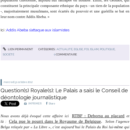
population chrétienne, aujourd’hui rattrapée en nombre. Enfin, les Oromos, qui
constituent la principale composante ethnique du pays - un tiers de la population
-, majoritairement musulmans, sont écartés du pouvoir et une guérilla se bat en
leur nom contre Addis Abeba. »
Ici :
Addis Abeba s’attaque aux islamistes
LIEN PERMANENT
CATÉGORIES :
ACTUALITÉ
,
EGLISE
,
FOI
,
ISLAM
,
POLITIQUE
,
SOCIÉTÉ
0
COMMENTAIRE
mercredi 31
octobre 2012
Question(s) Royale(s): Le Palais a saisi le Conseil de
déontologie journalistique
IMPRIMER
Share
RTBF : Deborsu au placard
Nous avons déjà évoqué cette affaire ici
et
Cela pue le pourri dans le Royaume de Belgique
.
là :
Selon l’agence
Belga relayée par « La Libre », c’est aujourd’hui le Palais du Roi lui-même qui