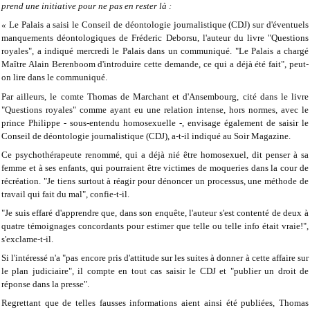
prend une initiative pour ne pas en rester là :
«
Le Palais a saisi le Conseil de déontologie journalistique (CDJ) sur d'éventuels
manquements déontologiques de Fréderic Deborsu, l'auteur du livre "Questions
royales", a indiqué mercredi le Palais dans un communiqué. "Le Palais a chargé
Maître Alain Berenboom d'introduire cette demande, ce qui a déjà été fait", peut-
on lire dans le communiqué.
Par ailleurs, le comte Thomas de Marchant et d'Ansembourg, cité dans le livre
"Questions royales" comme ayant eu une relation intense, hors normes, avec le
prince Philippe - sous-entendu homosexuelle -, envisage également de saisir le
Conseil de déontologie journalistique (CDJ), a-t-il indiqué au Soir Magazine.
Ce psychothérapeute renommé, qui a déjà nié être homosexuel, dit penser à sa
femme et à ses enfants, qui pourraient être victimes de moqueries dans la cour de
récréation. "Je tiens surtout à réagir pour dénoncer un processus, une méthode de
travail qui fait du mal", confie-t-il.
"Je suis effaré d'apprendre que, dans son enquête, l'auteur s'est contenté de deux à
quatre témoignages concordants pour estimer que telle ou telle info était vraie!",
s'exclame-t-il.
Si l'intéressé n'a "pas encore pris d'attitude sur les suites à donner à cette affaire sur
le plan judiciaire", il compte en tout cas saisir le CDJ et "publier un droit de
réponse dans la presse".
Regrettant que de telles fausses informations aient ainsi été publiées, Thomas