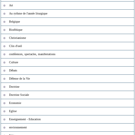
Art
Au rythme de l'année liturgique
Belgique
Bioéthique
Christianisme
Clin d'oeil
conférences, spectacles, manifestations
Culture
Débats
Défense de la Vie
Doctrine
Doctrine Sociale
Economie
Eglise
Enseignement - Education
environnement