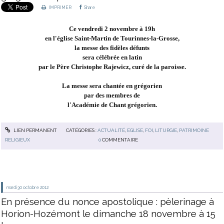
IMPRIMER
Share
Ce vendredi 2 novembre à 19h
en l'église Saint-Martin de Tourinnes-la-Grosse,
la messe des fidèles défunts
sera célébrée en latin
par le Père Christophe Rajewicz, curé de la paroisse.
La messe sera chantée en grégorien
par des membres de
l'Académie de Chant grégorien.
LIEN PERMANENT
CATÉGORIES :
ACTUALITÉ
,
EGLISE
,
FOI
,
LITURGIE
,
PATRIMOINE
RELIGIEUX
0
COMMENTAIRE
mardi 30
octobre 2012
En présence du nonce apostolique : pèlerinage à
Horion-Hozémont le dimanche 18 novembre à 15