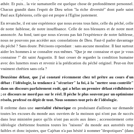
athée. Et puis... la vie surnaturelle est quelque chose de profondément personnel.
Chacun grandit dans l'esprit de Dieu selon "la riche diversité" dont parle saint
Paul aux Ephésiens, celle qui est propre à l'Eglise justement.
En revanche, il est une expérience que nous avons tous faite, celle du péché, celle
de notre faiblesse, de notre insuffisance. Celle de nos blessures et de notre mort
annoncée. Au fond, tant que nous n'avons pas fait l'expérience de notre faiblesse,
nous ne pouvons pas accéder aux consolations de Dieu. Faut-il parler davantage
du péché ? Sans doute. Précisons cependant : sans aucune moraline. Il faut surtout
aider les hommes à se connaître eux-mêmes. "Que je me connaisse et que je vous
connaisse !" dit saint Augustin. Il faut cesser de regarder la condition humaine
avec des lunettes roses et revenir à la prédication du péché originel. Peut-on être
vraiment chrétien sans cela ?
Deuxième défaut, que j'ai constaté récemment chez tel prêtre au cours d'un
débat : l'idéologie, la tendance à "sécuriser" la foi, à la "mettre sous contrôle"
dans un discours parfaitement rodé, qui a hélas un premier défaut rédhibitoire
; ce discours ne mord pas sur le réel. Il pèche le plus souvent par un optimisme
résolu, professé en dépit de tout. Nous sommes tout près de l'idéologie.
Il enferme dans une
surréalité rhétorique
en produisant d'ailleurs sur demande
toutes les excuses du monde aux ouvriers de la moisson qui n'ont pas de succès
dans leur ministère parce qu'ils n'ont pas accès aux âmes ; accessoirement cette
idéologie chrétienne fournira toutes les "raisons" du monde aux autorités trop
faibles et donc injustes, que Cajétan n'a pas hésité à nommer "despotiques" (dans