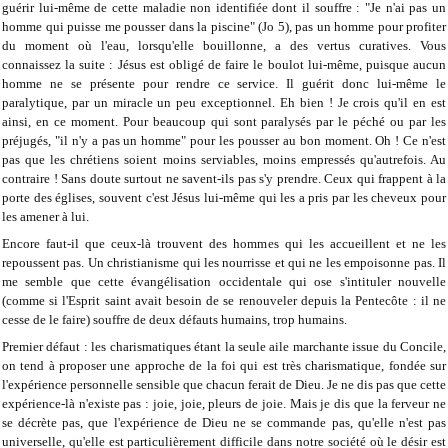
guérir lui-même de cette maladie non identifiée dont il souffre : "Je n'ai pas un
homme qui puisse me pousser dans la piscine" (Jo 5), pas un homme pour profiter
du moment où l'eau, lorsqu'elle bouillonne, a des vertus curatives. Vous
connaissez la suite : Jésus est obligé de faire le boulot lui-même, puisque aucun
homme ne se présente pour rendre ce service. Il guérit donc lui-même le
paralytique, par un miracle un peu exceptionnel. Eh bien ! Je crois qu'il en est
ainsi, en ce moment. Pour beaucoup qui sont paralysés par le péché ou par les
préjugés, "il n'y a pas un homme" pour les pousser au bon moment. Oh ! Ce n'est
pas que les chrétiens soient moins serviables, moins empressés qu'autrefois. Au
contraire ! Sans doute surtout ne savent-ils pas s'y prendre. Ceux qui frappent à la
porte des églises, souvent c'est Jésus lui-même qui les a pris par les cheveux pour
les amener à lui.
Encore faut-il que ceux-là trouvent des hommes qui les accueillent et ne les
repoussent pas. Un christianisme qui les nourrisse et qui ne les empoisonne pas. Il
me semble que cette évangélisation occidentale qui ose s'intituler nouvelle
(comme si l'Esprit saint avait besoin de se renouveler depuis la Pentecôte : il ne
cesse de le faire) souffre de deux défauts humains, trop humains.
Premier défaut : les charismatiques étant la seule aile marchante issue du Concile,
on tend à proposer une approche de la foi qui est très charismatique, fondée sur
l'expérience personnelle sensible que chacun ferait de Dieu. Je ne dis pas que cette
expérience-là n'existe pas : joie, joie, pleurs de joie. Mais je dis que la ferveur ne
se décrète pas, que l'expérience de Dieu ne se commande pas, qu'elle n'est pas
universelle, qu'elle est particulièrement difficile dans notre société où le désir est