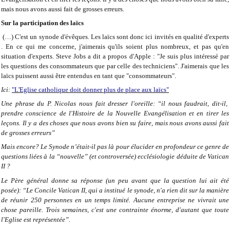
mais nous avons aussi fait de grosses erreurs.
Sur la participation des laïcs
(…) C'est un synode d'évêques. Les laïcs sont donc ici invités en qualité d'experts
. En ce qui me concerne, j'aimerais qu'ils soient plus nombreux, et pas qu'en
situation d'experts. Steve Jobs a dit a propos d'Apple : "Je suis plus intéressé par
les questions des consommateurs que par celle des techniciens". J'aimerais que les
laïcs puissent aussi être entendus en tant que "consommateurs".
Ici:
"L'Eglise catholique doit donner plus de place aux laïcs"
Une phrase du P. Nicolas nous fait dresser l'oreille: “il nous faudrait, dit-il,
prendre conscience de l'Histoire de la Nouvelle Evangélisation et en tirer les
leçons. Il y a des choses que nous avons bien su faire, mais nous avons aussi fait
de grosses erreurs”
Mais encore? Le Synode n’était-il pas là pour élucider en profondeur ce genre de
questions liées à la “nouvelle” (et controversée) ecclésiologie déduite de Vatican
II ?
Le Père général donne sa réponse (un peu avant que la question lui ait été
posée): “Le Concile Vatican II, qui a institué le synode, n'a rien dit sur la manière
de réunir 250 personnes en un temps limité. Aucune entreprise ne vivrait une
chose pareille. Trois semaines, c'est une contrainte énorme, d'autant que toute
l'Eglise est représentée”.