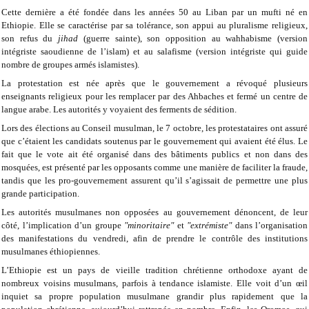
Cette dernière a été fondée dans les années 50 au Liban par un mufti né en
Ethiopie. Elle se caractérise par sa tolérance, son appui au pluralisme religieux,
son refus du
jihad
(guerre sainte), son opposition au wahhabisme (version
intégriste saoudienne de l’islam) et au salafisme (version intégriste qui guide
nombre de groupes armés islamistes).
La protestation est née après que le gouvernement a révoqué plusieurs
enseignants religieux pour les remplacer par des Ahbaches et fermé un centre de
langue arabe. Les autorités y voyaient des ferments de sédition.
Lors des élections au Conseil musulman, le 7 octobre, les protestataires ont assuré
que c’étaient les candidats soutenus par le gouvernement qui avaient été élus. Le
fait que le vote ait été organisé dans des bâtiments publics et non dans des
mosquées, est présenté par les opposants comme une manière de faciliter la fraude,
tandis que les pro-gouvernement assurent qu’il s’agissait de permettre une plus
grande participation.
Les autorités musulmanes non opposées au gouvernement dénoncent, de leur
côté, l’implication d’un groupe
"minoritaire"
et
"extrémiste"
dans l’organisation
des manifestations du vendredi, afin de prendre le contrôle des institutions
musulmanes éthiopiennes.
L’Ethiopie est un pays de vieille tradition chrétienne orthodoxe ayant de
nombreux voisins musulmans, parfois à tendance islamiste. Elle voit d’un œil
inquiet sa propre population musulmane grandir plus rapidement que la