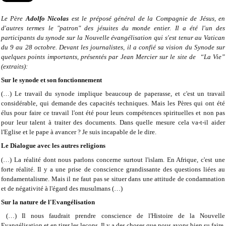
Le Père
Adolfo Nicolas
est le préposé général de la Compagnie de Jésus, en
d'autres termes le "patron" des jésuites du monde entier. Il a été l'un des
participants du synode sur la Nouvelle évangélisation qui s'est tenur au Vatican
du 9 au 28 octobre. Devant les journalistes, il a confié sa vision du Synode sur
quelques points importants, présentés par Jean Mercier sur le site de “La Vie”
(extraits):
Sur le synode et son fonctionnement
(…) Le travail du synode implique beaucoup de paperasse, et c'est un travail
considérable, qui demande des capacités techniques. Mais les Pères qui ont été
élus pour faire ce travail l'ont été pour leurs compétences spirituelles et non pas
pour leur talent à traiter des documents. Dans quelle mesure cela va-t-il aider
l'Eglise et le pape à avancer ? Je suis incapable de le dire.
Le Dialogue avec les autres religions
(…) La réalité dont nous parlons concerne surtout l'islam. En Afrique, c'est une
forte réalité. Il y a une prise de conscience grandissante des questions liées au
fondamentalisme. Mais il ne faut pas se situer dans une attitude de condamnation
et de négativité à l'égard des musulmans (…)
Sur la nature de l'Evangélisation
(…) Il nous faudrait prendre conscience de l'Histoire de la Nouvelle
Evangélisation et en tirer les leçons. Il y a des choses que nous avons bien su faire,