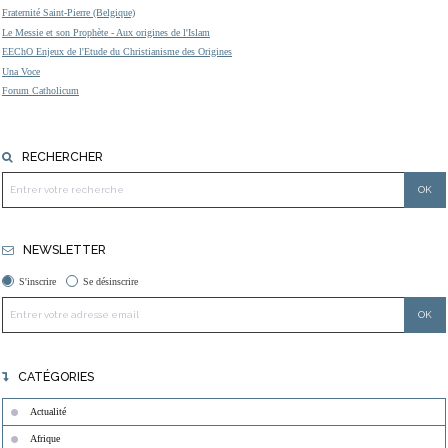
Fraternité Saint-Pierre (Belgique)
Le Messie et son Prophète - Aux origines de l'Islam
EEChO Enjeux de l'Etude du Christianisme des Origines
Una Voce
Forum Catholicum
RECHERCHER
NEWSLETTER
S'inscrire
Se désinscrire
CATÉGORIES
Actualité
Afrique