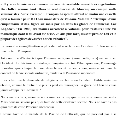
«
Il y a en Russie en ce moment un vent de véritable nouvelle évangélisation.
Un chiffre résume tout. Dans le seul diocèse de Moscou, on compte mille
séminaristes. Autre exemple : François Lespès m'offrait ce matin une cassette
qu'il a tournée pour KTO au monastère de Valaam. Valaam ? "Archipel d'une
cinquantaine d'îles, figées six mois par an dans les glaces de l'immense Lac
Lagoda". "En 1989, six moines accostent à Valaam, pour restaurer une vie
monastique dont le fil avait été brisé. 23 ans plus tard, ils sont près de 150 et la
plupart des églises dévastées ont été rebâties".
La nouvelle évangélisation a plus de mal à se faire en Occident où l'on ne voit
rien de tel... Pourquoi ?
J'ai coutume d'écrire ici que l'homme religieux (homo religiosus) est mort en
Occident. Le laïcisme - idéologie française - a tué l'élan spontané, l'hommage
immédiat que chaque homme dans le secret de son coeur, mais aussi dans le
concret de la vie sociale ordinaire, rendait à la Puissance supérieure.
Il est clair que la demande de religieux est faible en Occident. Faible mais pas
éteinte, comme le prêtre que je suis peut en témoigner. La grâce de Dieu ne cesse
jamais d'appeler. Comment ?
Nous savons tous, même si nous sommes isolés, que nous ne sommes pas seuls.
Mais nous ne savons pas quoi faire de cette évidence secrète. Nous ne savons pas
quoi dire de cette Présence silencieuse.
Comme l'avoue le malade de la Piscine de Bethesda, qui ne parvient pas à se