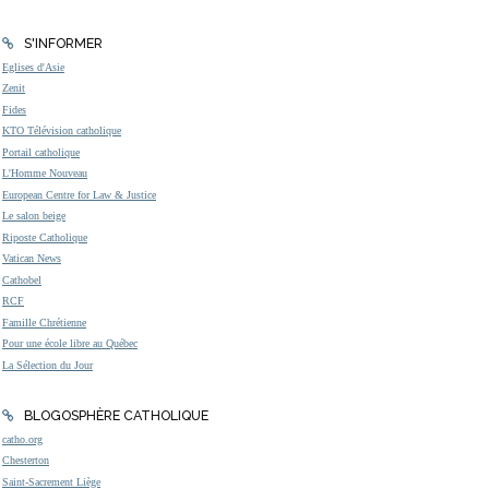
S'INFORMER
Eglises d'Asie
Zenit
Fides
KTO Télévision catholique
Portail catholique
L'Homme Nouveau
European Centre for Law & Justice
Le salon beige
Riposte Catholique
Vatican News
Cathobel
RCF
Famille Chrétienne
Pour une école libre au Québec
La Sélection du Jour
BLOGOSPHÈRE CATHOLIQUE
catho.org
Chesterton
Saint-Sacrement Liège