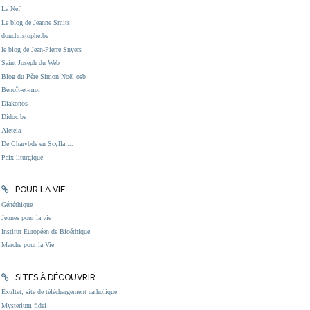
La Nef
Le blog de Jeanne Smits
donchristophe.be
le blog de Jean-Pierre Snyers
Saint Joseph du Web
Blog du Père Simon Noël osb
Benoît-et-moi
Diakonos
Didoc.be
Aleteia
De Charybde en Scylla ...
Paix liturgique
POUR LA VIE
Généthique
Jeunes pour la vie
Institut Européen de Bioéthique
Marche pour la Vie
SITES À DÉCOUVRIR
Exultet, site de téléchargement catholique
Mysterium fidei