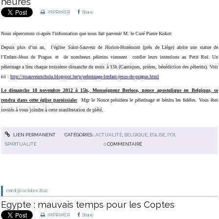
heures
IMPRIMER
Share
Nous répercutons ci-après l'information que nous fait parvenir M. le Curé Pierre Kokot:
Depuis plus d’un an, l’église Saint-Sauveur de Horion-Hozémont (près de Liège) abrite une statue de
l’Enfant-Jésus de Prague. et de nombreux pèlerins viennent confier leurs intentions au Petit Roi. Un
pèlerinage a lieu chaque troisième dimanche du mois à 15h (Cantiques, prières, bénédiction des pèlerins). Voir
ici :
http://stsauveurschola.blogspot.be/p/pelerinage-lenfant-jesus-de-prague.html
Le dimanche 18 novembre 2012 à 15h, Monseigneur Berloco, nonce apostolique en Belgique, se
rendra dans cette église paroissiale:
Mgr le Nonce présidera le pèlerinage et bénira les fidèles. Vous êtes
invités à vous joindre à cette manifestation de piété.
LIEN PERMANENT
CATÉGORIES :
ACTUALITÉ
,
BELGIQUE
,
EGLISE
,
FOI
,
SPIRITUALITÉ
0
COMMENTAIRE
mardi 30
octobre 2012
Egypte : mauvais temps pour les Coptes
IMPRIMER
Share