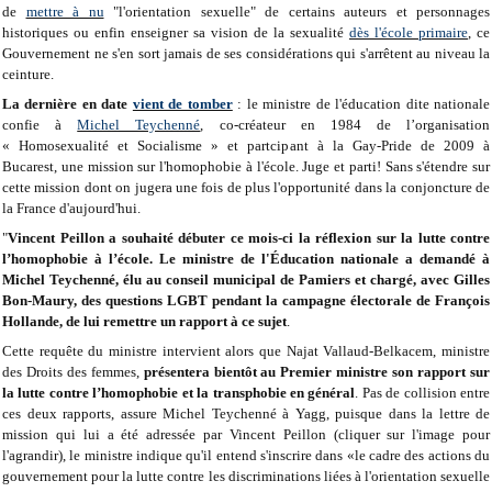
de
mettre à nu
"l'orientation sexuelle" de certains auteurs et personnages
historiques ou enfin enseigner sa vision de la sexualité
dès l'école primaire
, ce
Gouvernement ne s'en sort jamais de ses considérations qui s'arrêtent au niveau la
ceinture.
La dernière en date
vient de tomber
: le ministre de l'éducation dite nationale
confie à
Michel Teychenné
, co-créateur en 1984 de l’organisation
« Homosexualité et Socialisme » et partcipant à la Gay-Pride de 2009 à
Bucarest, une mission sur l'homophobie à l'école. Juge et parti! Sans s'étendre sur
cette mission dont on jugera une fois de plus l'opportunité dans la conjoncture de
la France d'aujourd'hui.
"
Vincent Peillon a souhaité débuter ce mois-ci la réflexion sur la lutte contre
l’homophobie à l’école. Le ministre de l'Éducation nationale a demandé à
Michel Teychenné, élu au conseil municipal de Pamiers et chargé, avec Gilles
Bon-Maury, des questions LGBT pendant la campagne électorale de François
Hollande, de lui remettre un rapport à ce sujet
.
Cette requête du ministre intervient alors que Najat Vallaud-Belkacem, ministre
des Droits des femmes,
présentera bientôt au Premier ministre son rapport sur
la lutte contre l’homophobie et la transphobie en général
. Pas de collision entre
ces deux rapports, assure Michel Teychenné à Yagg, puisque dans la lettre de
mission qui lui a été adressée par Vincent Peillon (cliquer sur l'image pour
l'agrandir), le ministre indique qu'il entend s'inscrire dans «le cadre des actions du
gouvernement pour la lutte contre les discriminations liées à l'orientation sexuelle