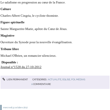
Le salafisme en progression au cœur de la France.
Culture
Charles-Albert Cingria, le cycliste thomiste.
Figure spirituelle
Sainte Marguerite-Marie, apôtre du Cœur de Jésus.
Magistère
Ouverture du Synode pour la nouvelle évangélisation.
Tribune libre
Michael O'Brien, un romancier silencieux.
Disponible :
Journal n°1528 du 27-10-2012
LIEN PERMANENT
CATÉGORIES :
ACTUALITÉ
,
EGLISE
,
FOI
,
MÉDIAS
0
COMMENTAIRE
mercredi 31
octobre 2012