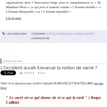
organisations dont l’Association belge pour la transplantation et « De
Maakbare Mens », ce qui peut se traduire comme « L’homme faisable », «
L’homme fabriquable » ou « L’homme réparable ».
Lire la suite
LIEN PERMANENT
CATÉGORIES :
ACTUALITÉ
,
BELGIQUE
,
ETHIQUE
,
SOCIÉTÉ
0
COMMENTAIRE
lundi 29
octobre 2012
L'Occident aurait-il évacué la notion de sacré ?
IMPRIMER
Share
Telle est la question que soulève Armelle BARGUILLET HAUTELOIRE
sur son
blog
:
"
Le sacré est ce qui donne vie et ce qui la ravit
"
( Roger
Caillois)