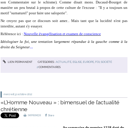
son Commentaire sur le schisme). Comme disait mons. Ducaud-Bourget de
manière un peu brutal à propos de cette culture de l'excuse : "Il y a toujours un
motif "surnaturel" pour faire une saloperie".
Ne croyez pas que ce discours soit amer... Mais tant que la lucidité n'est pas
interdite, autant s'y essayer.
Référence ici :
Nouvelle évangélisation et examen de conscience
Idéologiser la foi, une tentation largement répandue à la gauche comme à la
...
droite du Seigneur
LIEN PERMANENT
CATÉGORIES :
ACTUALITÉ
,
EGLISE
,
EUROPE
,
FOI
,
SOCIÉTÉ
2
COMMENTAIRES
mercredi 31
octobre 2012
«L’Homme Nouveau » : bimensuel de l’actualité
chrétienne
IMPRIMER
Share
Au sommaire du numéro 1528 daté du