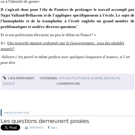
ou à l'identité de genre».
Il s'agirait donc pour l'élu de Pamiers de prolonger le travail accompli par
Najat Vallaud-Belkacem et de l'appliquer spécifiquement à l'école. Le sujet de
l'homophobie et de la transphobie à l'école englobe un grand nombre de
problématiques et soulève diverses questions
".
Et si nos politiciens élevaient un peu le débat en France? »
Ici:
Une nouvelle mission ordonnée par le Gouvernement : tous des obsédés
sexuels?
Ailleurs c’est pareil et même parfois avec quelques longueurs d’avance, si l’on
peut dire
.
LIEN PERMANENT
CATÉGORIES :
ACTUALITÉ
,
ETHIQUE
,
EUROPE
,
SEXUALITÉ
,
SOCIÉTÉ
0
COMMENTAIRE
mardi 30
octobre 2012
Les questions demeurent posées
IMPRIMER
Share