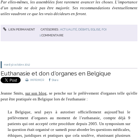
Par elles-mêmes, les assemblées font rarement avancer les choses. L’importance
d’un synode ne doit pas être majorée. Ses recommandations éventuellement
utiles vaudront ce que les vrais décideurs en feront.
LIEN PERMANENT
CATÉGORIES :
ACTUALITÉ
,
DÉBATS
,
EGLISE
,
FOI
1
COMMENTAIRE
mardi 30
octobre 2012
Euthanasie et don d'organes en Belgique
IMPRIMER
Share
Jeanne Smits,
sur son blog
, se penche sur le prélèvement d'organes telle qu'elle
peut être pratiquée en Belgique lors de l'euthanasie :
La Belgique, seul pays à autoriser officiellement aujourd’hui le
prélèvement d’organes au moment de l’euthanasie, compte déjà 9
patients qui ont accepté cette procédure depuis 2005. Un symposium sur
la question était organisé ce samedi pour aborder les questions médicales,
éthiques, juridiques et pratiques que cela soulève, réunissant plusieurs