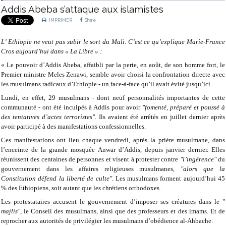
Addis Abeba s’attaque aux islamistes
IMPRIMER
Share
L’ Ethiopie ne veut pas subir le sort du Mali. C’est ce qu’explique Marie-France
Cros aujourd’hui dans « La Libre » :
«
Le pouvoir d’Addis Abeba, affaibli par la perte, en août, de son homme fort, le
Premier ministre Meles Zenawi, semble avoir choisi la confrontation directe avec
les musulmans radicaux d’Ethiopie - un face-à-face qu’il avait évité jusqu’ici.
Lundi, en effet, 29 musulmans - dont neuf personnalités importantes de cette
communauté - ont été inculpés à Addis pour avoir
"fomenté, préparé et poussé à
des tentatives d’actes terroristes".
Ils avaient été arrêtés en juillet dernier après
avoir participé à des manifestations confessionnelles.
Ces manifestations ont lieu chaque vendredi, après la prière musulmane, dans
l’enceinte de la grande mosquée Anwar d’Addis, depuis janvier dernier. Elles
réunissent des centaines de personnes et visent à protester contre
"l’ingérence"
du
gouvernement dans les affaires religieuses musulmanes,
"alors que la
Constitution défend la liberté de culte"
. Les musulmans forment aujourd’hui 45
% des Ethiopiens, soit autant que les chrétiens orthodoxes.
Les protestataires accusent le gouvernement d’imposer ses créatures dans le "
majlis"
, le Conseil des musulmans, ainsi que des professeurs et des imams. Et de
reprocher aux autorités de privilégier les musulmans d’obédience al-Ahbache.