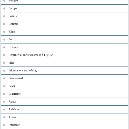
Ethique
Europe
Famille
Femmes
Films
Foi
Histoire
Hostilité au christianisme et à l'Eglise
Idées
Informations sur le blog
International
Islam
islamisme
Jeunes
Judaïsme
Justice
littérature