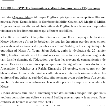
AFRIQUE/EGYPTE - Persécutions et discriminations contre l'Eglise copte
Le Caire (
Agence Fides
) - Alors que l'Eglise copte égyptienne s'apprête à élire son
nouveau Pape, Kamil Seddiq, le Secrétaire du Millet Council (Al-Maglis al-Milli),
l'organe chargé des affaires administratives de l'Eglise, lance l'alarme à propos des
violences et des discriminations qui affectent ses fidèles.
« La Bible est brûlée et la police n'intervient pas. Il est temps que le Président
Morsy démontre qu'il est le Président de tous les égyptiens par des actes et non
pas seulement au travers des paroles » a affirmé Seddiq, selon ce qu'indique le
quotidien Al Masry Al Youm. Selon Seddiq, après la révolution du 25 janvier
2011, les discriminations et les violences sectes contre les coptes ont augmenté
tant dans le domaine de l'éducation que dans les moyens de communication de
masse. Des incidents sectaires sporadiques ont été signalés au mois d'octobre à
Alexandrie, à Dahshur et à Rafah. Dimanche 28 octobre, cinq coptes ont été
blessés dans le cadre de violents affrontements interconfessionnels dans les
environs d'une église au sud du Caire, affrontements ayant éclaté lorsqu'un certain
nombre d'extrémistes musulmans a cherché d'empêcher les coptes de se rendre à la
Messe.
« Nous devons faire face à l'intransigeance des autorités chaque fois que nous
voulons construire une église » a ajouté Seddiq espérant que « le nouveau Pape
établisse de bonnes relations avec l'Etat ».