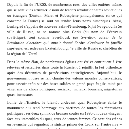
Depuis la fin de l’URSS, de nombreuses rues, des villes entières même,
qui se sont vues attribuer le nom de leaders révolutionnaires soviétiques
ou étrangers (Danton, Marat et Robespierre principalement en ce qui
concerne la France) se sont vu rendre leurs noms historiques. Ainsi,
Leningrad s’appelle de nouveau Saint-Pétersbourg, Nijni Novgorod, la 5e
ville de Russie, ne se nomme plus Gorki (du nom de l’écrivain
soviétique), tout comme Sverdlovsk
(de Sverdlov, acteur de la
Révolution d'octobre qui aurait donné l'ordre d'exécuter la famille
impériale)
est redevenu Ekaterinbourg, 4e ville de Russie et chef-lieu de
la région de l’Oural.
Dans le même élan, de nombreuses églises ont été et continuent à être
relevées et restaurées dans toute la Russie, où rejaillit la Foi orthodoxe
après des décennies de persécutions antireligieuses. Aujourd’hui, le
gouvernement russe se fait chantre des valeurs morales conservatrices,
pour asseoir enfin sur des bases solides ce grand pays fragile, miné par
vingt ans de chocs politiques, sociaux, moraux, boursiers, migratoires
quasi-incessants.
Ironie de l’Histoire, le bientôt ci-devant quai Robespierre abrite le
monument qui rend hommage aux victimes de toutes les répressions
politiques : ses deux sphinx de bronzes coulés en 1995 ont deux visages :
face aux immeubles du quai, ceux de jeunes femmes. Ce sont des crânes
en revanche qui regardent la sinistre prison des Croix sur l’autre rive –