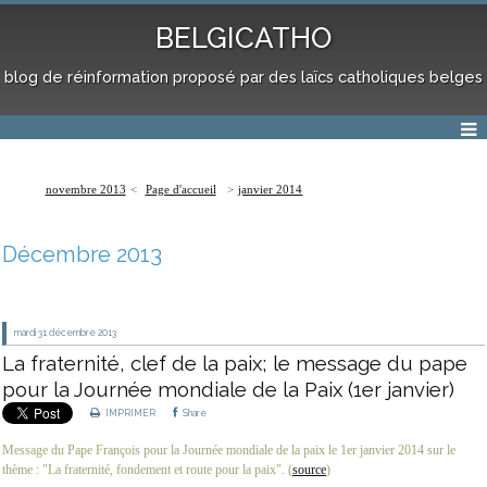
BELGICATHO
blog de réinformation proposé par des laïcs catholiques belges
novembre 2013
Page d'accueil
janvier 2014
Décembre 2013
mardi 31
décembre 2013
La fraternité, clef de la paix; le message du pape
pour la Journée mondiale de la Paix (1er janvier)
IMPRIMER
Share
Message du Pape François pour la Journée mondiale de la paix le 1er janvier 2014 sur le
thème : "La fraternité, fondement et route pour la paix". (
source
)