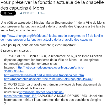
Pour préserver la fonction actuelle de la chapelle
des capucins à Mons
IMPRIMER
Share
Une pétition adressée à Nicolas Martin Bourgmestre f.f. de la Ville de Mons
pour préserver la fonction actuelle de la chapelle des Capucins a été lancée
sur le Net; en voici le lien :
http://www.change.org/fr/pétitions/nicolas-martin-bourgmestre-f-f-de-la-ville-
de-mons-préserver-la-fonction-actuelle-de-la-chapelle-des-capucins
Voilà pourquoi, nous dit son promoteur, c'est important:
5 raisons principales :
PATRIMOINE. Depuis 1650, la renommée de N_D de Belle Dilection
dépasse largement les frontières de la Ville de Mons. Le lieu spirituel
est renseigné dans de nombreux sites
Internet.
http://notredamedesneiges.over-blog.com/article-
34406696.html
http://www.clarissesval.ca/Celebrations franciscaines.htm
http://monasteresigolsheim.free.fr/include/Saint/pop.php?id=440
MONS 2015. La chapelle est témoin privilégié de l'entrelacement de
l'histoire locale et de l'histoire
universelle
http://users.skynet.be/capucins-
mons/histoire.htm#LES
CAPUCINS A MONS DEPUIS 1863. Un tel site
historique ne mérite-t-il pas son maintien dans ses conditions d'origine
?