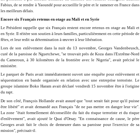
Fabius, de se rendre à Yaoundé pour accueillir le père et le ramener en France dans
les meilleurs délais.
Encore six Français retenus en otage au Mali et en Syrie
Le Président rappelle que six Français restent encore retenus en otage au Mali et
en Syrie. Il réitère son soutien à leurs familles, particulièrement en cette période de
fêtes, et leur redit sa détermination à œuvrer à leur libération.
Lors de son enlèvement dans la nuit du 13 novembre, Georges Vandenbeusch,
curé de la paroisse de Nguetchewe, "se trouvait près de Koza dans l'Extrême-Nord
du Cameroun, à 30 kilomètres de la frontière avec le Nigeria", avait précisé le
ministère.
Le parquet de Paris avait immédiatement ouvert une enquête pour enlèvement et
séquestration en bande organisée en relation avec une entreprise terroriste. Le
groupe islamiste Boko Haram avait déclaré vendredi 15 novembre être à l'origine
du rapt.
De son côté, François Hollande avait assuré que "tout serait fait pour qu'il puisse
être libéré" et avait demandé aux Français "de ne pas mettre en danger leur vie".
La zone "était formellement déconseillée du fait du risque terroriste et du risque
d'enlèvement", avait ajouté le Quai d'Orsay. "En connaissance de cause, le père
Georges avait fait le choix de demeurer dans sa paroisse pour l'exercice de sa
mission", précisait-il.