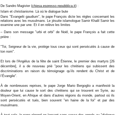
De Sandro Magister (
chiesa.espresso.repubblica.it
) :
Islam et christianisme. Là où le dialogue bute
Dans "Evangelii gaudium", le pape François dicte les règles concernant les
relations avec les musulmans. Le jésuite islamologue Samir Khalil Samir les
examine une par une. Et il en relève les limites
– Dans son message "urbi et orbi" de Noël, le pape François a fait cette
prière :
"Toi, Seigneur de la vie, protège tous ceux qui sont persécutés à cause de
ton nom".
Et lors de l'Angélus de la fête de saint Étienne, le premier des martyrs [26
décembre], il a de nouveau prié "pour les chrétiens qui subissent des
discriminations en raison du témoignage qu’ils rendent du Christ et de
l’Évangile".
À de nombreuses reprises, le pape Jorge Mario Bergoglio a manifesté la
douleur que lui cause le sort des chrétiens qui se trouvent en Syrie, au
Moyen-Orient, en Afrique et dans d’autres régions du monde, partout où ils
sont persécutés et tués, bien souvent "en haine de la foi" et par des
musulmans.
À tout cela, le pape répond en lançant sans cesse des appels au "dialogue