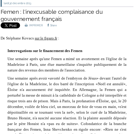
lundi 30
décembre 2013
Femen : l'inexcusable complaisance du
gouvernement français
IMPRIMER
Share
De Stéphane Kovacs
sur le figaro.fr
:
Interrogations sur le financement des Femen
Une semaine après qu'une Femen a mimé un avortement en l'église de la
Madeleine à Paris, une élue marseillaise s'inquiète publiquement de la
nature des revenus des membres de l'association.
Une semaine après avoir «avorté de l'embryon de Jésus» devant l'autel de
l'église de la Madeleine, le dos barré de l'inscription «Noël est annulé»,
Éloïse n'a aucunement été inquiétée. En Allemagne, la Femen qui a
perturbé la messe de minuit à la cathédrale de Cologne a été interpellée et
risque trois ans de prison. Mais à Paris, la profanation d'Éloïse, qui, le 20
décembre, voilée de bleu ciel, un morceau de foie de veau en main, «s'est
dépoitraillée en se tournant vers la nef», selon le curé de la Madeleine,
Bruno Horaist, n'a suscité aucune réaction. Et la plainte aussitôt déposée
par le père Horaist n'a «pas eu de suites». Cofondatrice de la branche
française des Femen, Inna Shevchenko en rigole encore: «Rien ne s'est