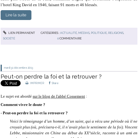
l’hotel King David en 1946, faisant 91 morts et 46 blessés.
Lire la suite
LIEN PERMANENT
CATÉGORIES :
ACTUALITÉ
,
MÉDIAS
,
POLITIQUE
,
RELIGIONS
,
SOCIÉTÉ
0
COMMENTAIRE
mardi 31
décembre 2013
Peut-on perdre la foi et la retrouver ?
IMPRIMER
Share
Le sujet est abordé
sur le blog de l'abbé Cossement
:
Comment vivre le doute ?
- Peut-on perdre la foi et la retrouver ?
Voici le témoignage d’un homme, d’un saint, qui a vécu une période où il ne
croyait plus (où, précisera-t-il, il n’avait plus le sentiment de la foi). Vincent
Lebbe, missionnaire en Chine au début du XX°siècle, raconte à un ami en