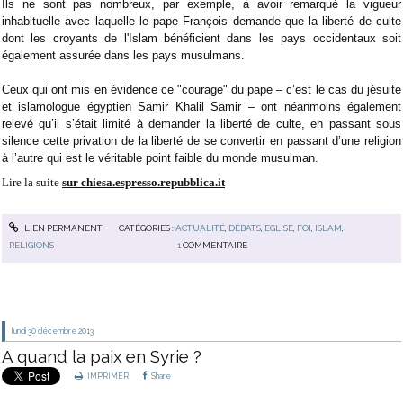
Ils ne sont pas nombreux, par exemple, à avoir remarqué la vigueur
inhabituelle avec laquelle le pape François demande que la liberté de culte
dont les croyants de l'Islam bénéficient dans les pays occidentaux soit
également assurée dans les pays musulmans.
Ceux qui ont mis en évidence ce "courage" du pape – c’est le cas du jésuite
et islamologue égyptien Samir Khalil Samir – ont néanmoins également
relevé qu’il s’était limité à demander la liberté de culte, en passant sous
silence cette privation de la liberté de se convertir en passant d’une religion
à l’autre qui est le véritable point faible du monde musulman.
Lire la suite
sur chiesa.espresso.repubblica.it
LIEN PERMANENT
CATÉGORIES :
ACTUALITÉ
,
DÉBATS
,
EGLISE
,
FOI
,
ISLAM
,
RELIGIONS
1
COMMENTAIRE
lundi 30
décembre 2013
A quand la paix en Syrie ?
IMPRIMER
Share