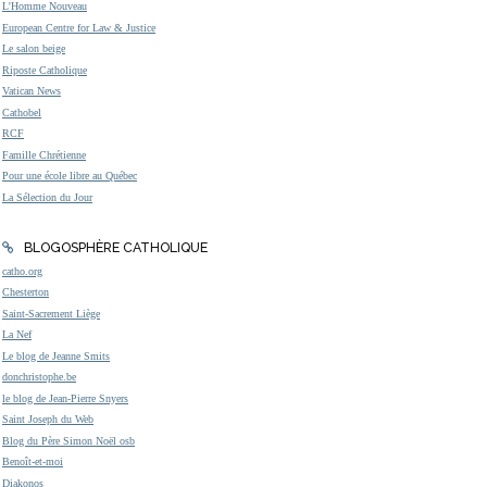
L'Homme Nouveau
European Centre for Law & Justice
Le salon beige
Riposte Catholique
Vatican News
Cathobel
RCF
Famille Chrétienne
Pour une école libre au Québec
La Sélection du Jour
BLOGOSPHÈRE CATHOLIQUE
catho.org
Chesterton
Saint-Sacrement Liège
La Nef
Le blog de Jeanne Smits
donchristophe.be
le blog de Jean-Pierre Snyers
Saint Joseph du Web
Blog du Père Simon Noël osb
Benoît-et-moi
Diakonos