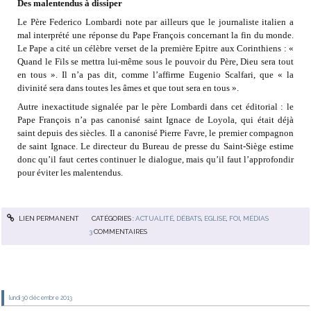
Des malentendus à dissiper
Le Père Federico Lombardi note par ailleurs que le journaliste italien a
mal interprété une réponse du Pape François concernant la fin du monde.
Le Pape a cité un célèbre verset de la première Epitre aux Corinthiens : «
Quand le Fils se mettra lui-même sous le pouvoir du Père, Dieu sera tout
en tous ». Il n’a pas dit, comme l’affirme Eugenio Scalfari, que « la
divinité sera dans toutes les âmes et que tout sera en tous ».
Autre inexactitude signalée par le père Lombardi dans cet éditorial : le
Pape François n’a pas canonisé saint Ignace de Loyola, qui était déjà
saint depuis des siècles. Il a canonisé Pierre Favre, le premier compagnon
de saint Ignace. Le directeur du Bureau de presse du Saint-Siège estime
donc qu’il faut certes continuer le dialogue, mais qu’il faut l’approfondir
pour éviter les malentendus.
LIEN PERMANENT
CATÉGORIES :
ACTUALITÉ
,
DÉBATS
,
EGLISE
,
FOI
,
MÉDIAS
3
COMMENTAIRES
lundi 30
décembre 2013