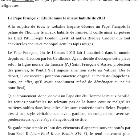
religieuses :
Le Pape François : Elu Homme le mieux habillé de 2013
A la surprise de tous, le webzine Esquire décerne au Pape François la
palme de l’homme le mieux habillé de l'année. Il coiffe ainsi au poteau
les Brad Pitt, Joseph Gordon Levitt et autres Bradley Cooper qui font
chavirer les coeurs et monopolisent les tapis rouges.
Le Pape François, élu le 13 mars 2013 fait l’unanimité dans le monde
depuis son élection par les Cardinaux. Ayant décidé d’occuper cette place
selon la ligne morale du français
(?!)
Saint François d’Assise, protecteur
des pauvres, le Pontif
(sic)
impose ainsi son style au Vatican. Dès le
départ, il est reconnu pour son caractère original et modeste (rappelons-
nous, en effet, qu'il avait absolument refusé de déménager au palais
pontifical).
Quel étonnement, donc, de voir un Pape être élu Homme le mieux habillé,
les tenues pontificales ne relevant pas de la haute couture malgré les
matières nobles dans lesquelles elles sont confectionnées. Selon Esquire,
c'est à son style véritablement avant-gardiste, en comparaison avec ses
prédécesseurs, que le Pape François doit ce titre.
Sa garde-robe simple et loin des vêtements d’apparats souvent portés par
Jean-Paul II
(Jean-Paul II ou Benoit XVI ?)
, le rend nettement plus