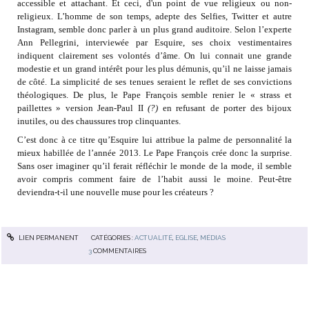
accessible et attachant. Et ceci, d'un point de vue religieux ou non-
religieux. L’homme de son temps, adepte des Selfies, Twitter et autre
Instagram, semble donc parler à un plus grand auditoire. Selon l’experte
Ann Pellegrini, interviewée par Esquire, ses choix vestimentaires
indiquent clairement ses volontés d’âme. On lui connait une grande
modestie et un grand intérêt pour les plus démunis, qu’il ne laisse jamais
de côté. La simplicité de ses tenues seraient le reflet de ses convictions
théologiques. De plus, le Pape François semble renier le « strass et
paillettes » version Jean-Paul II
(?)
en refusant de porter des bijoux
inutiles, ou des chaussures trop clinquantes.
C’est donc à ce titre qu’Esquire lui attribue la palme de personnalité la
mieux habillée de l’année 2013. Le Pape François crée donc la surprise.
Sans oser imaginer qu’il ferait réfléchir le monde de la mode, il semble
avoir compris comment faire de l’habit aussi le moine. Peut-être
deviendra-t-il une nouvelle muse pour les créateurs ?
LIEN PERMANENT
CATÉGORIES :
ACTUALITÉ
,
EGLISE
,
MÉDIAS
3
COMMENTAIRES