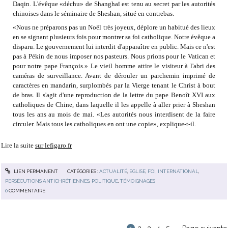
Daqin. L'évêque «déchu» de Shanghaï est tenu au secret par les autorités
chinoises dans le séminaire de Sheshan, situé en contrebas.
«Nous ne préparons pas un Noël très joyeux, déplore un habitué des lieux
en se signant plusieurs fois pour montrer sa foi catholique. Notre évêque a
disparu. Le gouvernement lui interdit d'apparaître en public. Mais ce n'est
pas à Pékin de nous imposer nos pasteurs. Nous prions pour le Vatican et
pour notre pape François.» Le vieil homme attire le visiteur à l'abri des
caméras de surveillance. Avant de dérouler un parchemin imprimé de
caractères en mandarin, surplombés par la Vierge tenant le Christ à bout
de bras. Il s'agit d'une reproduction de la lettre du pape Benoît XVI aux
catholiques de Chine, dans laquelle il les appelle à aller prier à Sheshan
tous les ans au mois de mai. «Les autorités nous interdisent de la faire
circuler. Mais tous les catholiques en ont une copie», explique-t-il.
Lire la suite
sur lefigaro.fr
LIEN PERMANENT
CATÉGORIES :
ACTUALITÉ
,
EGLISE
,
FOI
,
INTERNATIONAL
,
PERSÉCUTIONS ANTICHRÉTIENNES
,
POLITIQUE
,
TÉMOIGNAGES
0
COMMENTAIRE