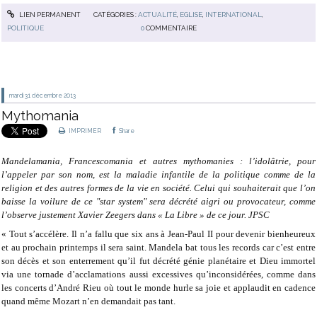
LIEN PERMANENT
CATÉGORIES :
ACTUALITÉ
,
EGLISE
,
INTERNATIONAL
,
POLITIQUE
0
COMMENTAIRE
mardi 31
décembre 2013
Mythomania
IMPRIMER
Share
Mandelamania, Francescomania et autres mythomanies : l’idolâtrie, pour
l’appeler par son nom, est la maladie infantile de la politique comme de la
religion et des autres formes de la vie en société. Celui qui souhaiterait que l’on
baisse la voilure de ce "star system" sera décrété aigri ou provocateur, comme
l’observe justement Xavier Zeegers dans « La Libre » de ce jour. JPSC
« Tout s’accélère. Il n’a fallu que six ans à Jean-Paul II pour devenir bienheureux
et au prochain printemps il sera saint. Mandela bat tous les records car c’est entre
son décès et son enterrement qu’il fut décrété génie planétaire et Dieu immortel
via une tornade d’acclamations aussi excessives qu’inconsidérées, comme dans
les concerts d’André Rieu où tout le monde hurle sa joie et applaudit en cadence
quand même Mozart n’en demandait pas tant.