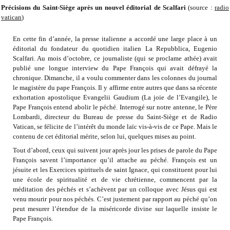
Précisions du Saint-Siège après un nouvel éditorial de Scalfari
(source :
radio
vatican
)
En cette fin d’année, la presse italienne a accordé une large place à un
éditorial du fondateur du quotidien italien La Repubblica, Eugenio
Scalfari. Au mois d’octobre, ce journaliste (qui se proclame athée) avait
publié une longue interview du Pape François qui avait défrayé la
chronique. Dimanche, il a voulu commenter dans les colonnes du journal
le magistère du pape François. Il y affirme entre autres que dans sa récente
exhortation apostolique Evangelii Gaudium (La joie de l’Evangile), le
Pape François entend abolir le péché. Interrogé sur notre antenne, le Père
Lombardi, directeur du Bureau de presse du Saint-Siège et de Radio
Vatican, se félicite de l’intérêt du monde laïc vis-à-vis de ce Pape. Mais le
contenu de cet éditorial mérite, selon lui, quelques mises au point.
Tout d’abord, ceux qui suivent jour après jour les prises de parole du Pape
François savent l’importance qu’il attache au péché. François est un
jésuite et les Exercices spirituels de saint Ignace, qui constituent pour lui
une école de spiritualité et de vie chrétienne, commencent par la
méditation des péchés et s’achèvent par un colloque avec Jésus qui est
venu mourir pour nos péchés. C’est justement par rapport au péché qu’on
peut mesurer l’étendue de la miséricorde divine sur laquelle insiste le
Pape François.