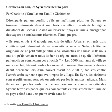
Chrétiens ou non, les Syriens veulent la paix
Par Charlotte d'Ornellas
sur Famille Chrétienne
:
Désemparés par un conflit qu’ils ne maîtrisent plus, les Syriens se
trouvent désormais devant un choix cornélien : soutenir le régime
dictatorial de Bachar el Assad ou laisser leur pays se faire submerger par
des vagues de combattants islamistes. Témoignages.
« Ils sont entrés à Maaloula aux cris de Allah Akbar et ont tués trois
chrétiens qui refusaient de se convertir » raconte Nada, chrétienne
originaire de ce petit village situé à 54 kilomètres de Damas. « Ils nous
ont dit qu’ils venaient nous libérer du régime, mais de quelle libération
parlent-ils en commettant ces atrocités ? ». Les 5000 habitants du village
ont alors fui, laissant seules les sœurs du couvent finalement enlevées
début décembre lors d’un nouvel assaut de 2000 djihadistes contre
l’armée arabe syrienne qui avait repris le village. En Syrie, les chrétiens
sont régulièrement attaqués ou enlevés par les islamistes radicaux. Mais
ils ne sont pas les seuls. La menace pèse sur la grande majorité des
Syriens terrorisés par ce que ces combattants extrémistes veulent faire de
ce pays enlisé dans une guerre civile sans fin.
Lire la suite
sur Famille Chrétienne