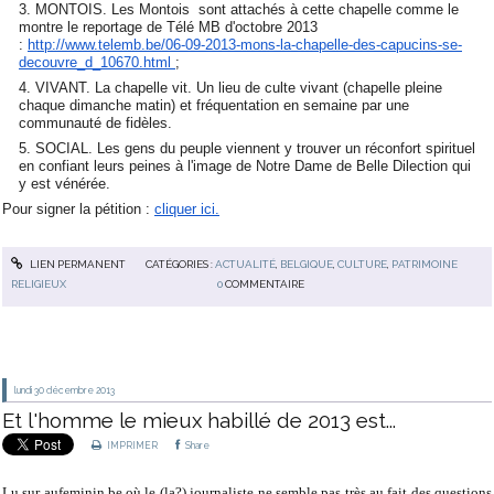
MONTOIS. Les Montois sont attachés à cette chapelle comme le
montre le reportage de Télé MB d'octobre 2013
:
http://www.telemb.be/06-09-2013-mons-la-chapelle-des-capucins-se-
decouvre_d_10670.html
;
VIVANT. La chapelle vit. Un lieu de culte vivant (chapelle pleine
chaque dimanche matin) et fréquentation en semaine par une
communauté de fidèles.
SOCIAL. Les gens du peuple viennent y trouver un réconfort spirituel
en confiant leurs peines à l'image de Notre Dame de Belle Dilection qui
y est vénérée.
Pour signer la pétition :
cliquer ici.
LIEN PERMANENT
CATÉGORIES :
ACTUALITÉ
,
BELGIQUE
,
CULTURE
,
PATRIMOINE
RELIGIEUX
0
COMMENTAIRE
lundi 30
décembre 2013
Et l'homme le mieux habillé de 2013 est...
IMPRIMER
Share
Lu sur
aufeminin.be
où le (la?) journaliste ne semble pas très au fait des questions