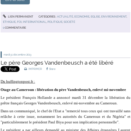
LIEN PERMANENT
CATÉGORIES :
ACTUALITÉ
,
ECONOMIE
,
EGLISE
,
ENVIRONNEMENT
,
ETHIQUE
,
FOI
,
INTERNATIONAL
,
POLITIQUE
,
SOCIÉTÉ
0
COMMENTAIRE
mardi 31
décembre 2013
Le père Georges Vandenbeusch a été libéré
IMPRIMER
Share
Du huffingtonpost.fr :
Otage au Cameroun : libération du père Vandenbeusch, enlevé mi-novembre
Le président François Hollande a annoncé mardi 31 décembre la libération du
prêtre français Georges Vandenbeusch, enlevé mi-novembre au Cameroun.
Dans un communiqué, le chef de l'Etat a "remercié tous ceux qui ont travaillé sans
relâche à cette issue, notamment les autorités du Cameroun et du Nigéria" et
"particulièrement le président Paul Biya pour son implication personnelle".
Le président a par ailleurs demandé au ministre des Affaires étrangères Laurent