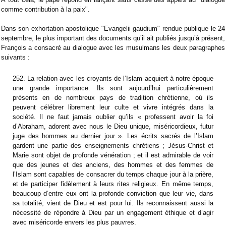
comme contribution à la paix".
Dans son exhortation apostolique "Evangelii gaudium" rendue publique le 24
septembre, le plus important des documents qu’il ait publiés jusqu’à présent,
François a consacré au dialogue avec les musulmans les deux paragraphes
suivants :
252. La relation avec les croyants de l’Islam acquiert à notre époque
une grande importance. Ils sont aujourd’hui particulièrement
présents en de nombreux pays de tradition chrétienne, où ils
peuvent célébrer librement leur culte et vivre intégrés dans la
société. Il ne faut jamais oublier qu’ils « professent avoir la foi
d’Abraham, adorent avec nous le Dieu unique, miséricordieux, futur
juge des hommes au dernier jour ». Les écrits sacrés de l’Islam
gardent une partie des enseignements chrétiens ; Jésus-Christ et
Marie sont objet de profonde vénération ; et il est admirable de voir
que des jeunes et des anciens, des hommes et des femmes de
l’Islam sont capables de consacrer du temps chaque jour à la prière,
et de participer fidèlement à leurs rites religieux. En même temps,
beaucoup d’entre eux ont la profonde conviction que leur vie, dans
sa totalité, vient de Dieu et est pour lui. Ils reconnaissent aussi la
nécessité de répondre à Dieu par un engagement éthique et d’agir
avec miséricorde envers les plus pauvres.