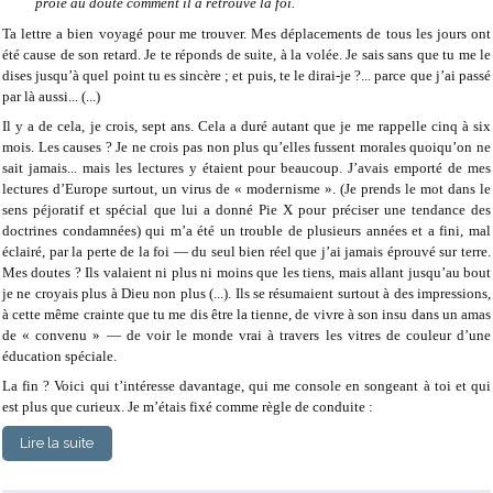
proie au doute comment il a retrouvé la foi.
Ta lettre a bien voyagé pour me trouver. Mes déplacements de tous les jours ont
été cause de son retard. Je te réponds de suite, à la volée. Je sais sans que tu me le
dises jusqu’à quel point tu es sincère ; et puis, te le dirai-je ?... parce que j’ai passé
par là aussi... (...)
Il y a de cela, je crois, sept ans. Cela a duré autant que je me rappelle cinq à six
mois. Les causes ? Je ne crois pas non plus qu’elles fussent morales quoiqu’on ne
sait jamais... mais les lectures y étaient pour beaucoup. J’avais emporté de mes
lectures d’Europe surtout, un virus de « modernisme ». (Je prends le mot dans le
sens péjoratif et spécial que lui a donné Pie X pour préciser une tendance des
doctrines condamnées) qui m’a été un trouble de plusieurs années et a fini, mal
éclairé, par la perte de la foi — du seul bien réel que j’ai jamais éprouvé sur terre.
Mes doutes ? Ils valaient ni plus ni moins que les tiens, mais allant jusqu’au bout
je ne croyais plus à Dieu non plus (...). Ils se résumaient surtout à des impressions,
à cette même crainte que tu me dis être la tienne, de vivre à son insu dans un amas
de « convenu » — de voir le monde vrai à travers les vitres de couleur d’une
éducation spéciale.
La fin ? Voici qui t’intéresse davantage, qui me console en songeant à toi et qui
est plus que curieux. Je m’étais fixé comme règle de conduite :
Lire la suite