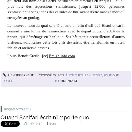
qui tient son nom de ses deux bâtiments cruciformes en briques – où au
plus fort des répressions staliniennes, jusqu’à 12.000 personnes
s’entassaient à vingt dans des cellules de 8m² avant d’être mises à mort ou
envoyées au goulag.
Le nouveau nom du quai sera là encore un clin d’œil de l’Histoire, car il
connaîtra une forme de résurrection avec le départ courant 2014 de la
prison, qui déménage en banlieue. Ses bâtiments accueilleront d’autres
visiteurs, volontaires cette fois : ils devraient être transformés en hôtel,
fablab et ateliers d’artistes.
Louis-Benoît Greffe -
[cc]
Breizh-info.com
LIEN PERMANENT
CATÉGORIES :
ACTUALITÉ
,
CULTURE
,
HISTOIRE
,
POLITIQUE
,
SOCIÉTÉ
1
COMMENTAIRE
lundi 30
décembre 2013
Quand Scalfari écrit n'importe quoi
IMPRIMER
Share