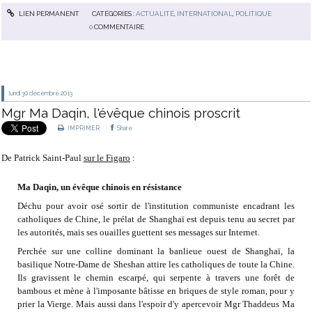
LIEN PERMANENT
CATÉGORIES :
ACTUALITÉ
,
INTERNATIONAL
,
POLITIQUE
0
COMMENTAIRE
lundi 30
décembre 2013
Mgr Ma Daqin, l'évêque chinois proscrit
IMPRIMER
Share
De Patrick Saint-Paul
sur le Figaro
:
Ma Daqin, un évêque chinois en résistance
Déchu pour avoir osé sortir de l'institution communiste encadrant les
catholiques de Chine, le prélat de Shanghaï est depuis tenu au secret par
les autorités, mais ses ouailles guettent ses messages sur Internet.
Perchée sur une colline dominant la banlieue ouest de Shanghaï, la
basilique Notre-Dame de Sheshan attire les catholiques de toute la Chine.
Ils gravissent le chemin escarpé, qui serpente à travers une forêt de
bambous et mène à l'imposante bâtisse en briques de style roman, pour y
prier la Vierge. Mais aussi dans l'espoir d'y apercevoir Mgr Thaddeus Ma