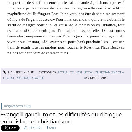
la question de son financement: «Je l'ai demandé à plusieurs reprises à
Inna, mais je n'ai pas eu de réponses claires, a-t-elle confié à l'édition
maghrébine du Huffington Post. Je ne veux pas être dans un mouvement
où il y a de l'argent douteux.» Pour Inna, cependant, qui vient d'obtenir le
statut de réfugiée politique, «à cause de la répression en Ukraine», tout
est clair: «On ne reçoit pas d'allocations, assure-t-elle. On est toutes
bénévoles, uniquement mues par l'idéologie.» La jeune femme, qui dit
vivre, pour l'instant, «de l'avoir reçu pour (son) prochain livre», est «en
train de réunir tous les papiers pour toucher le RSA». La Place Beauvau
n'a pas souhaité faire de commentaires.
LIEN PERMANENT
CATÉGORIES :
ACTUALITÉ
,
HOSTILITÉ AU CHRISTIANISME ET À
L'EGLISE
,
POLITIQUE
,
SOCIÉTÉ
0
COMMENTAIRE
lundi 30
décembre 2013
Evangelii gaudium et les difficultés du dialogue
entre islam et christianisme
IMPRIMER
Share