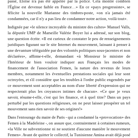
passé, Éloïse n'a pas été appelée par la police. Cela montre combien
l'Église est devenue faible en France…» En ce «pays progressiste», se
félicite la nouvelle Marianne des timbres-poste, «on n'a jamais été
condamnées, car il n'y a pas lieu de condamner notre action, voilà tout».
Indignée par «le silence incroyable du ministre des cultes» Manuel Valls,
la députée UMP de Marseille Valérie Boyer lui a adressé, sur son blog,
une question écrite. «Il est curieux de constater le peu de renseignements
juridiques figurant sur le site Internet du mouvement, laissant à penser à
une devanture téléguidée par des volontés politiques sous-jacentes et non
déclarées», affirme-t-elle, demandant «à Monsieur le ministre de
l'Intérieur de bien vouloir indiquer aux Français les modes de
financement de l'association Femen, la nature des revenus de leurs
membres, notamment les éventuelles prestations sociales qui leur sont
octroyées, et s'il considère que les troubles à l'ordre public engendrés par
ce mouvement sont acceptables au nom d'une liberté d'expression qui ne
respecterait plus les croyances intimes de chacun». «Ce que je veux
savoir, résume-t-elle, c'est qui les finance, et à quel titre? Dans un pays
perturbé par les questions religieuses, on ne peut laisser prospérer un tel
mouvement sans rien savoir de ses origines!»
Dans l'entourage du maire de Paris - qui a condamné la «provocation» des
Femen à la Madeleine -, on assure que, contrairement à certaines rumeurs,
«la Ville ne subventionne ni ne soutient d'aucune manière le mouvement
Femen». Avant de quitter le collectif, la Tunisienne Amina avait déjà posé