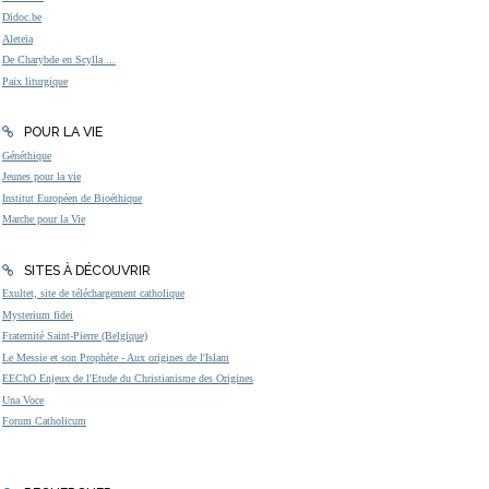
Didoc.be
Aleteia
De Charybde en Scylla ...
Paix liturgique
POUR LA VIE
Généthique
Jeunes pour la vie
Institut Européen de Bioéthique
Marche pour la Vie
SITES À DÉCOUVRIR
Exultet, site de téléchargement catholique
Mysterium fidei
Fraternité Saint-Pierre (Belgique)
Le Messie et son Prophète - Aux origines de l'Islam
EEChO Enjeux de l'Etude du Christianisme des Origines
Una Voce
Forum Catholicum