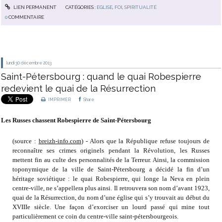
LIEN PERMANENT
CATÉGORIES :
EGLISE
,
FOI
,
SPIRITUALITÉ
0
COMMENTAIRE
lundi 30
décembre 2013
Saint-Pétersbourg : quand le quai Robespierre
redevient le quai de la Résurrection
IMPRIMER
Share
Les Russes chassent Robespierre de Saint-Pétersbourg
(source :
breizh-info.com
) - Alors que la République refuse toujours de
reconnaître ses crimes originels pendant la Révolution, les Russes
mettent fin au culte des personnalités de la Terreur. Ainsi, la commission
toponymique de la ville de Saint-Pétersbourg a décidé la fin d’un
héritage soviétique : le quai Robespierre, qui longe la Neva en plein
centre-ville, ne s’appellera plus ainsi. Il retrouvera son nom d’avant 1923,
quai de la Résurrection, du nom d’une église qui s’y trouvait au début du
XVIIIe siècle. Une façon d’exorciser un lourd passé qui mine tout
particulièrement ce coin du centre-ville saint-pétersbourgeois.