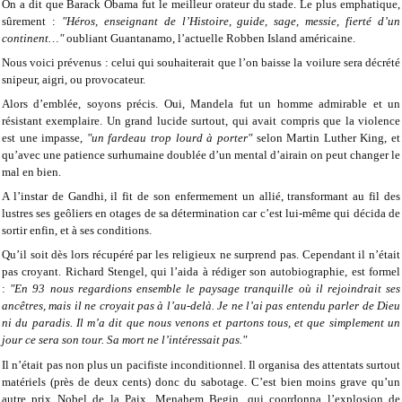
On a dit que Barack Obama fut le meilleur orateur du stade. Le plus emphatique,
sûrement :
"Héros, enseignant de l’Histoire, guide, sage, messie, fierté d’un
continent…"
oubliant Guantanamo, l’actuelle Robben Island américaine.
Nous voici prévenus : celui qui souhaiterait que l’on baisse la voilure sera décrété
snipeur, aigri, ou provocateur.
Alors d’emblée, soyons précis. Oui, Mandela fut un homme admirable et un
résistant exemplaire. Un grand lucide surtout, qui avait compris que la violence
est une impasse,
"un fardeau trop lourd à porter"
selon Martin Luther King, et
qu’avec une patience surhumaine doublée d’un mental d’airain on peut changer le
mal en bien.
A l’instar de Gandhi, il fit de son enfermement un allié, transformant au fil des
lustres ses geôliers en otages de sa détermination car c’est lui-même qui décida de
sortir enfin, et à ses conditions.
Qu’il soit dès lors récupéré par les religieux ne surprend pas. Cependant il n’était
pas croyant. Richard Stengel, qui l’aida à rédiger son autobiographie, est formel
:
"En 93 nous regardions ensemble le paysage tranquille où il rejoindrait ses
ancêtres, mais il ne croyait pas à l’au-delà. Je ne l’ai pas entendu parler de Dieu
ni du paradis. Il m’a dit que nous venons et partons tous, et que simplement un
jour ce sera son tour. Sa mort ne l’intéressait pas."
Il n’était pas non plus un pacifiste inconditionnel. Il organisa des attentats surtout
matériels (près de deux cents) donc du sabotage. C’est bien moins grave qu’un
autre prix Nobel de la Paix, Menahem Begin, qui coordonna l’explosion de