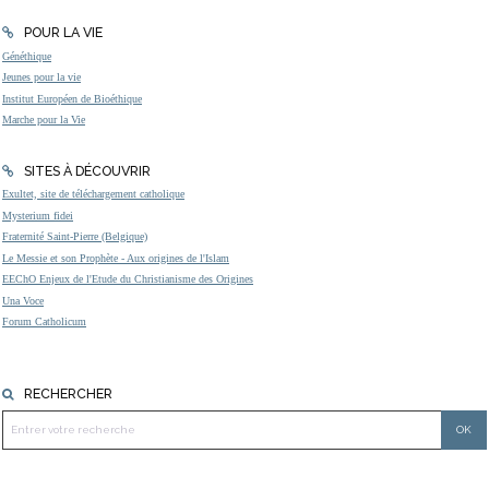
POUR LA VIE
Généthique
Jeunes pour la vie
Institut Européen de Bioéthique
Marche pour la Vie
SITES À DÉCOUVRIR
Exultet, site de téléchargement catholique
Mysterium fidei
Fraternité Saint-Pierre (Belgique)
Le Messie et son Prophète - Aux origines de l'Islam
EEChO Enjeux de l'Etude du Christianisme des Origines
Una Voce
Forum Catholicum
RECHERCHER