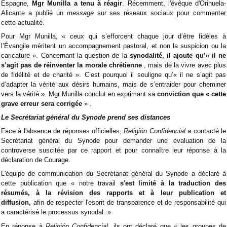
Espagne,
Mgr Munilla a tenu à réagir
. Récemment, l'évêque d'Orihuela-
Alicante a publié un
message
sur ses réseaux sociaux pour commenter
cette actualité.
Pour Mgr Munilla, « ceux qui s’efforcent chaque jour d’être fidèles à
l’Évangile méritent un accompagnement pastoral, et non la suspicion ou la
caricature ». Concernant la question de la
synodalité, il ajoute qu’« il ne
s’agit pas de réinventer la morale chrétienne
, mais de la vivre avec plus
de fidélité et de charité ». C’est pourquoi il souligne qu’« il ne s’agit pas
d’adapter la vérité aux désirs humains, mais de s’entraider pour cheminer
vers la vérité ». Mgr Munilla conclut en exprimant sa
conviction que « cette
grave erreur sera corrigée
» .
Le Secrétariat général du Synode prend ses distances
Face à l'absence de réponses officielles,
Religión Confidencial
a contacté le
Secrétariat général du Synode pour demander une évaluation de la
controverse suscitée par ce rapport et pour connaître leur réponse à la
déclaration de Courage.
L'équipe de communication du Secrétariat général du Synode a déclaré à
cette publication que « notre travail
s'est limité à la traduction des
résumés, à la révision des rapports et à leur publication et
diffusion,
afin de respecter l'esprit de transparence et de responsabilité qui
a caractérisé le processus synodal. »
En réponse à
Religión Confidencial,
ils ont déclaré que « les groupes de