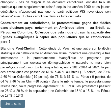
changent » pas de religion et se déclarent catholiques, ont des taux de
pratique qui ont singulièrement baissé depuis les années 1990 et les jeunes
générations n’acceptent pas que le parti politique PIS revendique son
‘alliance’ avec l’Eglise catholique dans sa lutte culturelle.
Contrairement au catholicisme, le protestantisme gagne des fidèles
dans plusieurs pays, notamment en Amérique latine — au Brésil, au
Pérou, en Colombie. Qu'est-ce que cela nous dit sur la capacité des
Églises évangéliques à capter des populations que le catholicisme
perd ?
Blandine Pont-Chelini :
Cette étude du Pew et une autre sur le déclin
statistique du catholicisme en Amérique latine montrent une dynamique très
intéressante : le protestantisme évangélique ne progresse pas
principalement par croissance démographique « naturelle », mais bien
par
religious switching
. En Amérique latine, entre 2013-2014 et 2024, la part
des catholiques est passée de 61 % à 46 % au Brésil (-15 points), de 79 %
à 60 % en Colombie (-19 points), de 76 % à 67 % au Pérou (-9 points), de
64 % à 46 % au Chili (-18 points). Dans le même
temps
, le protestantisme
résiste bien, voire progresse légèrement : au Brésil, les protestants passent
de 26 % à 29 % de la population ; en Colombie, de 13 % à 15 % ; au Pérou,
de 17 % à 18 %.
Lire la suite