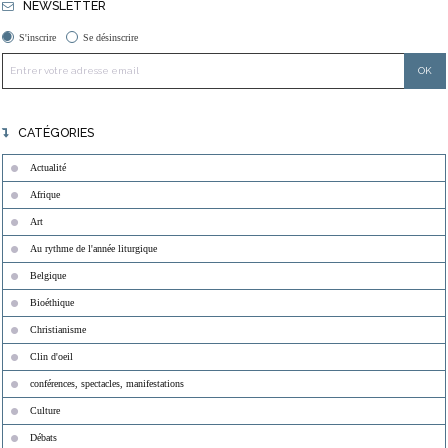
NEWSLETTER
S'inscrire
Se désinscrire
CATÉGORIES
Actualité
Afrique
Art
Au rythme de l'année liturgique
Belgique
Bioéthique
Christianisme
Clin d'oeil
conférences, spectacles, manifestations
Culture
Débats