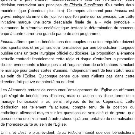
décision contrevient aux principes
de Fiducia Supplicans
d'au moins deux
manières (que j'aborderai plus loin). Ce mépris allemand pour
Fiducia
est
grave, indépendamment de l'opinion que l'on porte sur
ce principe,
car cette
initiative marque une sorte d'escalade finale de la « voie synodale »
allemande, la hiérarchie ecclésiastique testant la détermination du nouveau
pape à contrecarrer une grande partie de son programme.
Fiducia
affirme que les bénédictions des couples en union irrégulière doivent
être spontanées et ne jamais être formalisées par une bénédiction liturgique
publiée dans un texte liturgique officiel du diocèse. La proposition allemande
actuelle contredit frontalement cette règle et risque d'entraîner la promotion
de tels événements « liturgiques » et l'organisation de célébrations simulant
le mariage pour toutes sortes d'unions, indépendamment de leur statut moral
au sein de l'Église. Quiconque pense que nous n'allons pas dans cette
direction fait preuve de naïveté ou de déni.
Les Allemands tentent de contourner l'enseignement de l'Église en affirmant
qu'il s'agit de bénédictions d'unions, mais en aucun cas d'une forme de «
mariage homosexuel » au sens religieux du terme. Cependant, cette
distinction est tellement fallacieuse, compte tenu de la position du
catholique allemand moyen sur les questions de sexualité et de genre, que
personne ne croit vraiment à autre chose qu'à une tentative de normalisation
de l'homosexualité au sein de l'Église.
Enfin, et c'est le plus évident,
la loi Fiducia
interdit que ces bénédictions