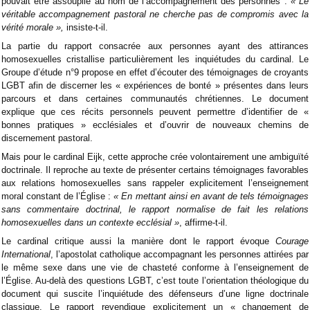
pouvait être assouplie au nom de l’accompagnement des personnes :
« Le
véritable accompagnement pastoral ne cherche pas de compromis avec la
vérité morale »,
insiste-t-il.
La partie du rapport consacrée aux personnes ayant des attirances
homosexuelles cristallise particulièrement les inquiétudes du cardinal. Le
Groupe d’étude n°9 propose en effet d’écouter des témoignages de croyants
LGBT afin de discerner les « expériences de bonté » présentes dans leurs
parcours et dans certaines communautés chrétiennes. Le document
explique que ces récits personnels peuvent permettre d’identifier de «
bonnes pratiques » ecclésiales et d’ouvrir de nouveaux chemins de
discernement pastoral.
Mais pour le cardinal Eijk, cette approche crée volontairement une ambiguïté
doctrinale. Il reproche au texte de présenter certains témoignages favorables
aux relations homosexuelles sans rappeler explicitement l’enseignement
moral constant de l’Église :
« En mettant ainsi en avant de tels témoignages
sans commentaire doctrinal, le rapport normalise de fait les relations
homosexuelles dans un contexte ecclésial »
, affirme-t-il.
Le cardinal critique aussi la manière dont le rapport évoque
Courage
International
, l’apostolat catholique accompagnant les personnes attirées par
le même sexe dans une vie de chasteté conforme à l’enseignement de
l’Église. Au-delà des questions LGBT, c’est toute l’orientation théologique du
document qui suscite l’inquiétude des défenseurs d’une ligne doctrinale
classique. Le rapport revendique explicitement un « changement de