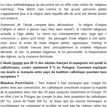
Le cœur méthodologique du document est en effet cette notion de “religious
switching”. Pew définit cela comme le fait qu’une personne adulte
n’appartienne plus à la religion dans laquelle elle dit avoir été élevée durant
son enfance.
Autrement dit, l’étude compare deux déclarations : la religion d’origine
(“religion in which a person says they were raised”), et l’identité religieuse
actuelle à l’âge adulte. Le terme est volontairement plus large que «
conversion », parce qu’il inclut : les passages d’une religion à une autre,
mais aussi la sortie de toute religion (athée, agnostique, “nothing in
particular”). L’étude mesure donc principalement la mobilité religieuse
déclarée, et non la pratique religieuse, la foi personnelle, la fréquentation
des églises, ou la croyance doctrinale.
L'étude
montre
que 26 % des adultes français et espagnols ont quitté le
catholicisme, contre seulement 4 % en Pologne. Comment expliquer
ces écarts si marqués entre pays de tradition catholique pourtant tous
européens ?
Blandine Pont-Chelini :
Tout d’abord il faut remarquer que, malgré les
pertes liées aux conversions, les catholiques constituent toujours la majorité
de la population dans huit des 24 pays analysés notamment en Europe. Et
en effet c’est la Pologne qui compte la plus forte proportion de catholiques
(92 %), suivie de l'Italie (69 %). Je dirais que les raisons historiques et
sociologiques se conjuguent et qu’elles ne sont pas les mêmes selon les