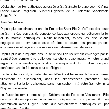
Déclaration de Foi catholique adressée à Sa Sainteté le pape Léon XIV par
l’abbé Davide Pagliarani Supérieur général de la Fraternité Sacerdotale
Saint-Pie X.
Très Saint-Père,
Depuis plus de cinquante ans, la Fraternité Saint-Pie X s’efforce d’exposer
au Saint-Siège son cas de conscience face aux erreurs qui détruisent la foi
et la morale catholiques. Malheureusement, toutes les discussions
engagées sont demeurées sans résultat, et toutes les préoccupations
exprimées n’ont reçu aucune réponse véritablement satisfaisante.
Depuis plus de cinquante ans, la seule solution réellement envisagée par le
Saint-Siège semble être celle des sanctions canoniques. À notre grand
regret, il nous semble que le droit canonique soit donc utilisé non pour
confirmer dans la foi, mais pour en éloigner.
Par le texte qui suit, la Fraternité Saint-Pie X est heureuse de Vous exprimer
filialement et sincèrement, dans les circonstances présentes, son
attachement à la foi catholique, sans rien cacher, ni à Votre Sainteté, ni à
l’Église universelle.
La Fraternité remet cette simple Déclaration de Foi entre Vos mains. Elle
nous paraît correspondre au minimum indispensable pour pouvoir être en
communion avec l’Église, nous dire véritablement catholiques et, par
conséquent, Vos fils.