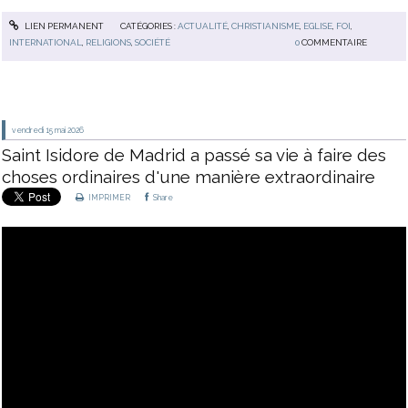
LIEN PERMANENT
CATÉGORIES :
ACTUALITÉ
,
CHRISTIANISME
,
EGLISE
,
FOI
,
INTERNATIONAL
,
RELIGIONS
,
SOCIÉTÉ
0
COMMENTAIRE
vendredi 15
mai 2026
Saint Isidore de Madrid a passé sa vie à faire des
choses ordinaires d'une manière extraordinaire
IMPRIMER
Share