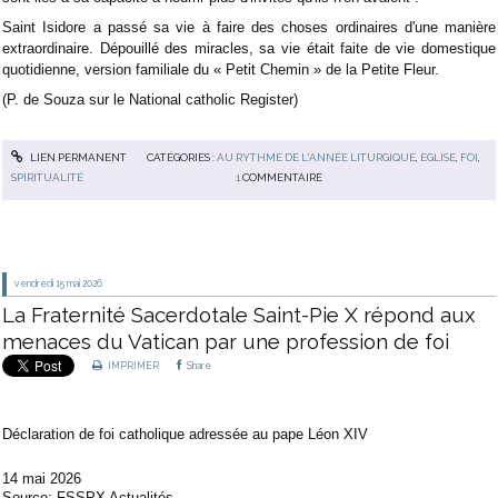
Saint Isidore a passé sa vie à faire des choses ordinaires d'une manière
extraordinaire. Dépouillé des miracles, sa vie était faite de vie domestique
quotidienne, version familiale du « Petit Chemin » de la Petite Fleur.
(P. de Souza sur le National catholic Register)
LIEN PERMANENT
CATÉGORIES :
AU RYTHME DE L'ANNÉE LITURGIQUE
,
EGLISE
,
FOI
,
SPIRITUALITÉ
1
COMMENTAIRE
vendredi 15
mai 2026
La Fraternité Sacerdotale Saint-Pie X répond aux
menaces du Vatican par une profession de foi
IMPRIMER
Share
Déclaration de foi catholique adressée au pape Léon XIV
14 mai 2026
Source:
FSSPX Actualités