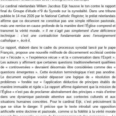
Le cardinal néerlandais Willem Jacobus Eijk hausse le ton contre le rapport
final du Groupe d’étude n°9 du Synode sur la synodalité. Dans une tribune
publiée le 14 mai 2026 par le
National Catholic Register,
le prélat néerlandais
affirme que ce document ne constitue pas une simple réflexion pastorale,
mais une remise en cause profonde de la manière dont l’Église comprend et
transmet la vérité morale.
« Il ne s’agit pas simplement d’une déficience
technique : c’est une contradiction fondamentale avec l’enseignement
catholique »
, écrit-il.
Le rapport, élaboré dans le cadre du processus synodal lancé par le pape
François, propose une nouvelle méthode de discernement ecclésial centrée
sur « l’écoute », « l’expérience vécue » et la « conversation dans l’Esprit ».
Les auteurs y affirment que certaines questions traditionnellement qualifiées
de « controversées » devraient désormais être considérées comme des «
questions émergentes ». Cette évolution terminologique n’est pas anodine.
Le document explique vouloir dépasser une logique de « résolution de
problèmes » fondée sur « l’application déductive de principes établis de
manière immuable et rigide ».Le rapport affirme également que la mission de
l’Église « n’est pas de proclamer abstraitement des principes » mais d’entrer
dans une dynamique pastorale attentive aux contextes culturels et aux
situations humaines concrètes. Pour le cardinal Eijk, c’est précisément là
que se situe le danger. Il précise que le texte introduit une opposition
artificielle entre doctrine et pastorale, comme si la fidélité à la vérité morale