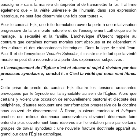
paradigme » dans la manière d’interpréter et de transmettre la foi. Il affirme
également que « la vérité universelle de l’humain, dans son expression
historique, ne peut être déterminée une fois pour toutes ».
Pour le cardinal Eijk, une telle formulation ouvre la porte à une relativisation
progressive de la loi morale naturelle et de l’enseignement catholique sur le
mariage, la sexualité et la famille. L’archevêque d’Utrecht rappelle au
contraire que certaines normes morales sont absolues et ne dépendent ni
des cultures ni des circonstances historiques. Dans la ligne de saint Jean-
Paul II et de l’encyclique
Veritatis Splendor
, il insiste sur le fait que la vérité
morale ne peut être reconstruite à partir des expériences subjectives :
« L’enseignement de l’Église n’est ni obscur ni sujet à révision par des
processus synodaux »
, conclut-il.
« C’est la vérité qui nous rend libres.
»
Cette prise de parole du cardinal Eijk illustre les tensions croissantes
provoquées par le Synode sur la synodalité au sein de l’Église. Alors que
certains y voient une occasion de renouvellement pastoral et d’écoute des
périphéries, d’autres redoutent une transformation progressive de la doctrine
sous couvert de discernement. À Rome, plusieurs cardinaux et évêques
proches des milieux doctrinaux conservateurs devraient désormais faire
entendre plus ouvertement leurs réserves sur l’orientation prise par certains
groupes de travail synodaux : une nouvelle fracture doctrinale apparaît au
grand jour dans l’Église catholique.