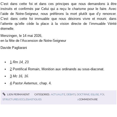
C’est dans cette foi et dans ces principes que nous demandons à être
instruits et confirmés par Celui qui a reçu le charisme pour le faire. Avec
l’aide de Notre-Seigneur, nous préférons la mort plutôt que d’y renoncer.
C’est dans cette foi immuable que nous désirons vivre et mourir, dans
l’attente qu’elle cède la place à la vision directe de l’immuable Vérité
éternelle.
Menzingen, le 14 mai 2026,
en la fête de l’Ascension de Notre-Seigneur
Davide Pagliarani
1
Rm 14, 23.
2
Pontifical Romain, Monition aux ordinands au sous-diaconat.
3
Mc 16, 16
.
4
Pastor Aeternus
, chap. 4.
LIEN PERMANENT
CATÉGORIES :
ACTUALITÉ
,
DÉBATS
,
DOCTRINE
,
EGLISE
,
FOI
,
STRUCTURES ECCLÉSIASTIQUES
1
COMMENTAIRE