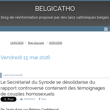
BELGICATHO
blog de réinformation proposé par des laïcs catholiques belges
14/05/2026
Page d'accueil
16/05/2026
Vendredi 15 mai 2026
vendredi 15
mai 2026
Le Secrétariat du Synode se désolidarise du
rapport controversé contenant des témoignages
de couples homosexuels
IMPRIMER
Share
De
Javier Arias
sur
Religion Confidencial
: