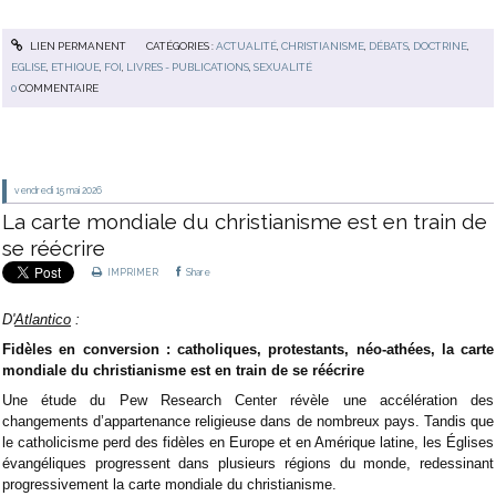
LIEN PERMANENT
CATÉGORIES :
ACTUALITÉ
,
CHRISTIANISME
,
DÉBATS
,
DOCTRINE
,
EGLISE
,
ETHIQUE
,
FOI
,
LIVRES - PUBLICATIONS
,
SEXUALITÉ
0
COMMENTAIRE
vendredi 15
mai 2026
La carte mondiale du christianisme est en train de
se réécrire
IMPRIMER
Share
D'
Atlantico
:
Fidèles en conversion : catholiques, protestants, néo-athées, la carte
mondiale du christianisme est en train de se réécrire
Une étude du Pew Research Center révèle une accélération des
changements d’appartenance religieuse dans de nombreux pays. Tandis que
le catholicisme perd des fidèles en Europe et en Amérique latine, les Églises
évangéliques progressent dans plusieurs régions du monde, redessinant
progressivement la carte mondiale du christianisme.