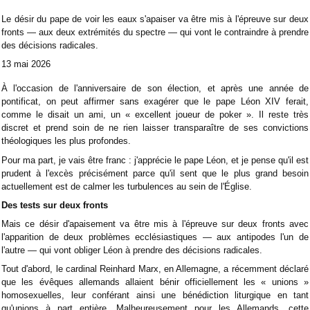
Le désir du pape de voir les eaux s'apaiser va être mis à l'épreuve sur deux
fronts — aux deux extrémités du spectre — qui vont le contraindre à prendre
des décisions radicales.
13 mai 2026
À l'occasion de l'anniversaire de son élection, et après une année de
pontificat, on peut affirmer sans exagérer que le pape Léon XIV ferait,
comme le disait un ami, un « excellent joueur de poker ». Il reste très
discret et prend soin de ne rien laisser transparaître de ses convictions
théologiques les plus profondes.
Pour ma part, je vais être franc : j'apprécie le pape Léon, et je pense qu'il est
prudent à l'excès précisément parce qu'il sent que le plus grand besoin
actuellement est de calmer les turbulences au sein de l'Église.
Des tests sur deux fronts
Mais ce désir d'apaisement va être mis à l'épreuve sur deux fronts avec
l'apparition de deux problèmes ecclésiastiques — aux antipodes l'un de
l'autre — qui vont obliger Léon à prendre des décisions radicales.
Tout d'abord, le cardinal Reinhard Marx, en Allemagne, a récemment déclaré
que les évêques allemands allaient bénir officiellement les « unions »
homosexuelles, leur conférant ainsi une bénédiction liturgique en tant
qu'unions à part entière. Malheureusement pour les Allemands, cette