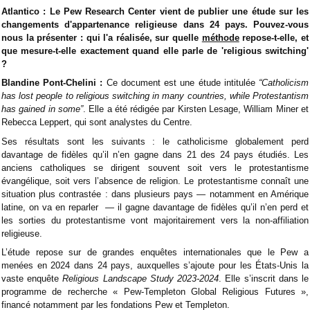
Atlantico : Le Pew Research Center vient de publier une étude sur les
changements d'appartenance religieuse dans 24 pays. Pouvez-vous
nous la présenter : qui l'a réalisée, sur quelle
méthode
repose-t-elle, et
que mesure-t-elle exactement quand elle parle de 'religious switching'
?
Blandine Pont-Chelini :
Ce document est une étude intitulée
“Catholicism
has lost people to religious switching in many countries, while Protestantism
has gained in some”
. Elle a été rédigée par Kirsten Lesage, William Miner et
Rebecca Leppert, qui sont analystes du Centre.
Ses résultats sont les suivants : le catholicisme globalement perd
davantage de fidèles qu’il n’en gagne dans 21 des 24 pays étudiés. Les
anciens catholiques se dirigent souvent soit vers le protestantisme
évangélique, soit vers l’absence de religion. Le protestantisme connaît une
situation plus contrastée : dans plusieurs pays — notamment en Amérique
latine, on va en reparler — il gagne davantage de fidèles qu’il n’en perd et
les sorties du protestantisme vont majoritairement vers la non-affiliation
religieuse.
L’étude repose sur de grandes enquêtes internationales que le Pew a
menées en 2024 dans 24 pays, auxquelles s’ajoute pour les États-Unis la
vaste enquête
Religious Landscape Study 2023-2024
. Elle s’inscrit dans le
programme de recherche « Pew-Templeton Global Religious Futures »,
financé notamment par les fondations Pew et Templeton.