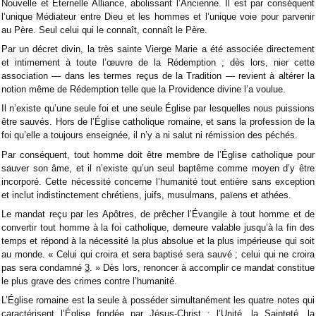
Nouvelle et Éternelle Alliance, abolissant l’Ancienne. Il est par conséquent
l’unique Médiateur entre Dieu et les hommes et l’unique voie pour parvenir
au Père. Seul celui qui le connaît, connaît le Père.
Par un décret divin, la très sainte Vierge Marie a été associée directement
et intimement à toute l’œuvre de la Rédemption ; dès lors, nier cette
association — dans les termes reçus de la Tradition — revient à altérer la
notion même de Rédemption telle que la Providence divine l’a voulue.
Il n’existe qu’une seule foi et une seule Église par lesquelles nous puissions
être sauvés. Hors de l’Église catholique romaine, et sans la profession de la
foi qu’elle a toujours enseignée, il n’y a ni salut ni rémission des péchés.
Par conséquent, tout homme doit être membre de l’Église catholique pour
sauver son âme, et il n’existe qu’un seul baptême comme moyen d’y être
incorporé. Cette nécessité concerne l’humanité tout entière sans exception
et inclut indistinctement chrétiens, juifs, musulmans, païens et athées.
Le mandat reçu par les Apôtres, de prêcher l’Évangile à tout homme et de
convertir tout homme à la foi catholique, demeure valable jusqu’à la fin des
temps et répond à la nécessité la plus absolue et la plus impérieuse qui soit
au monde. « Celui qui croira et sera baptisé sera sauvé ; celui qui ne croira
pas sera condamné
3
. » Dès lors, renoncer à accomplir ce mandat constitue
le plus grave des crimes contre l’humanité.
L’Église romaine est la seule à posséder simultanément les quatre notes qui
caractérisent l’Église fondée par Jésus-Christ : l’Unité, la Sainteté, la