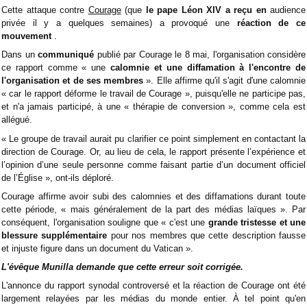
Cette attaque contre
Courage
(que
le pape Léon XIV a reçu en
audience
privée il y a quelques semaines) a provoqué une
réaction de ce
mouvement
.
Dans un
communiqué
publié par Courage le 8 mai, l'organisation considère
ce rapport comme « une
calomnie et une diffamation à l'encontre de
l'organisation et de ses membres
». Elle affirme qu'il s'agit d'une calomnie
« car le rapport déforme le travail de Courage », puisqu'elle ne participe pas,
et n'a jamais participé, à une « thérapie de conversion », comme cela est
allégué.
« Le groupe de travail aurait pu clarifier ce point simplement en contactant la
direction de Courage. Or, au lieu de cela, le rapport présente l’expérience et
l’opinion d’une seule personne comme faisant partie d’un document officiel
de l’Église », ont-ils déploré.
Courage affirme avoir subi des calomnies et des diffamations durant toute
cette période, « mais généralement de la part des médias laïques ». Par
conséquent, l'organisation souligne que « c'est une
grande tristesse et une
blessure supplémentaire
pour nos membres que cette description fausse
et injuste figure dans un document du Vatican ».
L'évêque Munilla demande que cette erreur soit corrigée.
L'annonce du rapport synodal controversé et la réaction de Courage ont été
largement relayées par les médias du monde entier. À tel point qu'en