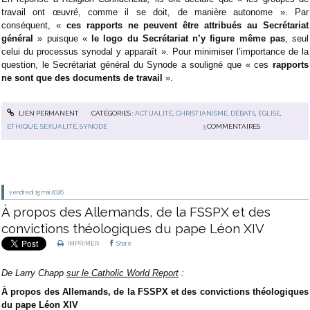
travail ont œuvré, comme il se doit, de manière autonome ». Par
conséquent, «
ces rapports ne peuvent être attribués au Secrétariat
général
» puisque «
le logo du Secrétariat n’y figure même pas
, seul
celui du processus synodal y apparaît ». Pour minimiser l’importance de la
question, le Secrétariat général du Synode a souligné que « ces
rapports
ne sont que des documents de travail
».
LIEN PERMANENT
CATÉGORIES :
ACTUALITÉ
,
CHRISTIANISME
,
DÉBATS
,
EGLISE
,
ETHIQUE
,
SEXUALITÉ
,
SYNODE
3
COMMENTAIRES
vendredi 15
mai 2026
À propos des Allemands, de la FSSPX et des
convictions théologiques du pape Léon XIV
IMPRIMER
Share
De Larry Chapp
sur le Catholic World Report
:
À propos des Allemands, de la FSSPX et des convictions théologiques
du pape Léon XIV