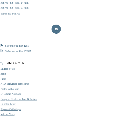
lun. 08 juin - dim. 14 juin
lun. 01 juin - dim. 07 juin
Toutes les archives
S'abonner au flux RSS
S'abonner au flux ATOM
S'INFORMER
Eglises d'Asie
Zenit
Fides
KTO Télévision catholique
Portail catholique
L'Homme Nouveau
European Centre for Law & Justice
Le salon beige
Riposte Catholique
Vatican News