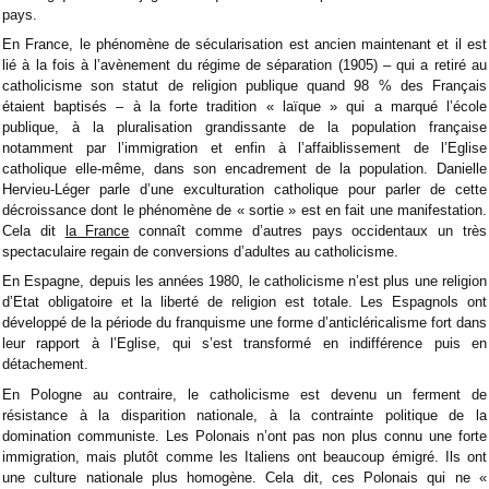
pays.
En France, le phénomène de sécularisation est ancien maintenant et il est
lié à la fois à l’avènement du régime de séparation (1905) – qui a retiré au
catholicisme son statut de religion publique quand 98 % des Français
étaient baptisés – à la forte tradition « laïque » qui a marqué l’école
publique, à la pluralisation grandissante de la population française
notamment par l’immigration et enfin à l’affaiblissement de l’Eglise
catholique elle-même, dans son encadrement de la population. Danielle
Hervieu-Léger parle d’une exculturation catholique pour parler de cette
décroissance dont le phénomène de « sortie » est en fait une manifestation.
Cela dit
la France
connaît comme d’autres pays occidentaux un très
spectaculaire regain de conversions d’adultes au catholicisme.
En Espagne, depuis les années 1980, le catholicisme n’est plus une religion
d’Etat obligatoire et la liberté de religion est totale. Les Espagnols ont
développé de la période du franquisme une forme d’anticléricalisme fort dans
leur rapport à l’Eglise, qui s’est transformé en indifférence puis en
détachement.
En Pologne au contraire, le catholicisme est devenu un ferment de
résistance à la disparition nationale, à la contrainte politique de la
domination communiste. Les Polonais n’ont pas non plus connu une forte
immigration, mais plutôt comme les Italiens ont beaucoup émigré. Ils ont
une culture nationale plus homogène. Cela dit, ces Polonais qui ne «