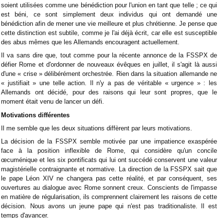
soient utilisées comme une bénédiction pour l'union en tant que telle ; ce qui
est béni, ce sont simplement deux individus qui ont demandé une
bénédiction afin de mener une vie meilleure et plus chrétienne. Je pense que
cette distinction est subtile, comme je l'ai déjà écrit, car elle est susceptible
des abus mêmes que les Allemands encouragent actuellement.
Il va sans dire que, tout comme pour la récente annonce de la FSSPX de
défier Rome et d'ordonner de nouveaux évêques en juillet, il s'agit là aussi
d'une « crise » délibérément orchestrée. Rien dans la situation allemande ne
« justifiait » une telle action. Il n'y a pas de véritable « urgence » : les
Allemands ont décidé, pour des raisons qui leur sont propres, que le
moment était venu de lancer un défi.
Motivations différentes
Il me semble que les deux situations diffèrent par leurs motivations.
La décision de la FSSPX semble motivée par une impatience exaspérée
face à la position inflexible de Rome, qui considère qu'un concile
œcuménique et les six pontificats qui lui ont succédé conservent une valeur
magistérielle contraignante et normative. La direction de la FSSPX sait que
le pape Léon XIV ne changera pas cette réalité, et par conséquent, ses
ouvertures au dialogue avec Rome sonnent creux. Conscients de l'impasse
en matière de régularisation, ils comprennent clairement les raisons de cette
décision. Nous avons un jeune pape qui n'est pas traditionaliste. Il est
temps d'avancer.