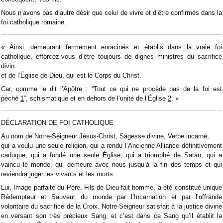
Nous n’avons pas d’autre désir que celui de vivre et d’être confirmés dans la
foi catholique romaine.
« Ainsi, demeurant fermement enracinés et établis dans la vraie foi
catholique, efforcez-vous d’être toujours de dignes ministres du sacrifice
divin
et de l’Église de Dieu, qui est le Corps du Christ.
Car, comme le dit l’Apôtre : “Tout ce qui ne procède pas de la foi est
péché
1
”, schismatique et en dehors de l’unité de l’Église
2
. »
DÉCLARATION DE FOI CATHOLIQUE
Au nom de Notre-Seigneur Jésus-Christ, Sagesse divine, Verbe incarné,
qui a voulu une seule religion, qui a rendu l’Ancienne Alliance définitivement
caduque, qui a fondé une seule Église, qui a triomphé de Satan, qui a
vaincu le monde, qui demeure avec nous jusqu’à la fin des temps et qui
reviendra juger les vivants et les morts.
Lui, Image parfaite du Père, Fils de Dieu fait homme, a été constitué unique
Rédempteur et Sauveur du monde par l’Incarnation et par l’offrande
volontaire du sacrifice de la Croix. Notre-Seigneur satisfait à la justice divine
en versant son très précieux Sang, et c’est dans ce Sang qu’il établit la