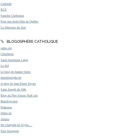
Cathobel
RCF
Famille Chrétienne
Pour une école libre au Québec
La Sélection du Jour
BLOGOSPHÈRE CATHOLIQUE
catho.org
Chesterton
Saint-Sacrement Liège
La Nef
Le blog de Jeanne Smits
donchristophe.be
le blog de Jean-Pierre Snyers
Saint Joseph du Web
Blog du Père Simon Noël osb
Benoît-et-moi
Diakonos
Didoc.be
Aleteia
De Charybde en Scylla ...
Paix liturgique