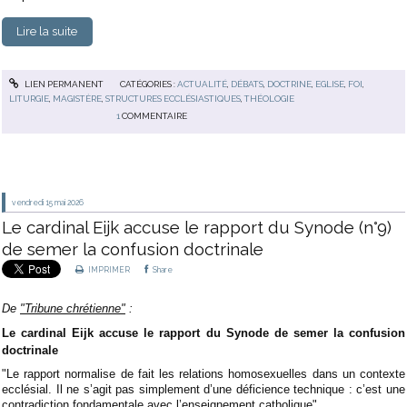
Lire la suite
LIEN PERMANENT
CATÉGORIES :
ACTUALITÉ
,
DÉBATS
,
DOCTRINE
,
EGLISE
,
FOI
,
LITURGIE
,
MAGISTÈRE
,
STRUCTURES ECCLÉSIASTIQUES
,
THÉOLOGIE
1
COMMENTAIRE
vendredi 15
mai 2026
Le cardinal Eijk accuse le rapport du Synode (n°9)
de semer la confusion doctrinale
IMPRIMER
Share
De
"Tribune chrétienne"
:
Le cardinal Eijk accuse le rapport du Synode de semer la confusion
doctrinale
"Le rapport normalise de fait les relations homosexuelles dans un contexte
ecclésial. Il ne s’agit pas simplement d’une déficience technique : c’est une
contradiction fondamentale avec l’enseignement catholique"