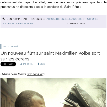
déterminant du pape. En effet, ses derniers mots précisent que tout le
processus se déroulera « sous la conduite du Saint-Père ».
LIEN PERMANENT
CATÉGORIES :
ACTUALITÉ
,
EGLISE
,
MAGISTÈRE
,
STRUCTURES
ECCLÉSIASTIQUES
,
SYNODE
0
COMMENTAIRE
jeudi 21
mai 2026
Un nouveau film sur saint Maximilien Kolbe sort
sur les écrans
IMPRIMER
Share
D'Anne Van Merris
sur zenit.org
: