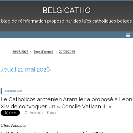
BELGICATHO
blog de réinformation proposé par des laïcs catholiques belges
20/05/2026
Page d'accueil
22/05/2026
Jeudi 21 mai 2026
jeudi 21
mai 2026
Le Catholicos arménien Aram Ier a proposé à Léon
XIV de convoquer un « Concile Vatican III »
IMPRIMER
Share
D'
InfoVaticana
: