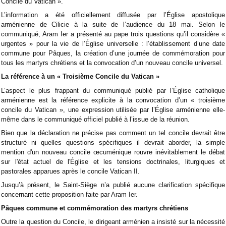
Concile du Vatican ».
L’information a été officiellement diffusée par l’Église apostolique
arménienne de Cilicie à la suite de l’audience du 18 mai. Selon le
communiqué, Aram Ier a présenté au pape trois questions qu’il considère «
urgentes » pour la vie de l’Église universelle : l’établissement d’une date
commune pour Pâques, la création d’une journée de commémoration pour
tous les martyrs chrétiens et la convocation d’un nouveau concile universel.
La référence à un « Troisième Concile du Vatican »
L’aspect le plus frappant du communiqué publié par l’Église catholique
arménienne est la référence explicite à la convocation d’un « troisième
concile du Vatican », une expression utilisée par l’Église arménienne elle-
même dans le communiqué officiel publié à l’issue de la réunion.
Bien que la déclaration ne précise pas comment un tel concile devrait être
structuré ni quelles questions spécifiques il devrait aborder, la simple
mention d'un nouveau concile œcuménique rouvre inévitablement le débat
sur l'état actuel de l'Église et les tensions doctrinales, liturgiques et
pastorales apparues après le concile Vatican II.
Jusqu’à présent, le Saint-Siège n’a publié aucune clarification spécifique
concernant cette proposition faite par Aram Ier.
Pâques commune et commémoration des martyrs chrétiens
Outre la question du Concile, le dirigeant arménien a insisté sur la nécessité