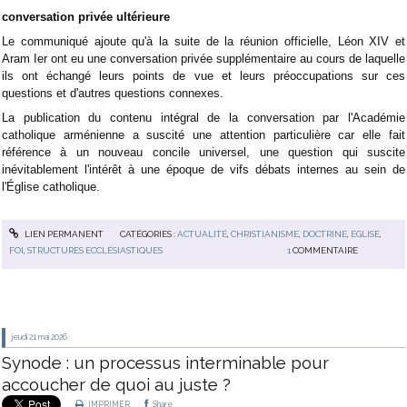
conversation privée ultérieure
Le communiqué ajoute qu'à la suite de la réunion officielle, Léon XIV et
Aram Ier ont eu une conversation privée supplémentaire au cours de laquelle
ils ont échangé leurs points de vue et leurs préoccupations sur ces
questions et d'autres questions connexes.
La publication du contenu intégral de la conversation par l'Académie
catholique arménienne a suscité une attention particulière car elle fait
référence à un nouveau concile universel, une question qui suscite
inévitablement l'intérêt à une époque de vifs débats internes au sein de
l'Église catholique.
LIEN PERMANENT
CATÉGORIES :
ACTUALITÉ
,
CHRISTIANISME
,
DOCTRINE
,
EGLISE
,
FOI
,
STRUCTURES ECCLÉSIASTIQUES
1
COMMENTAIRE
jeudi 21
mai 2026
Synode : un processus interminable pour
accoucher de quoi au juste ?
IMPRIMER
Share