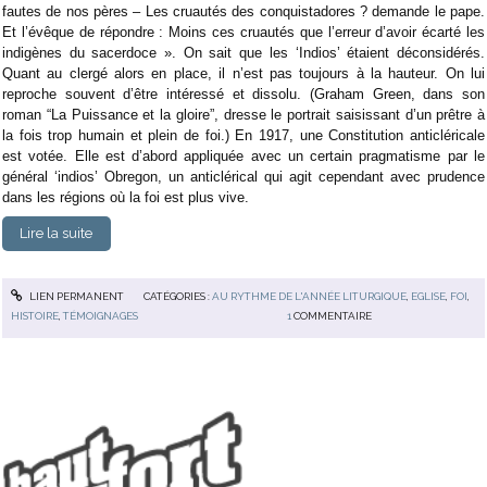
fautes de nos pères – Les cruautés des conquistadores ? demande le pape.
Et l’évêque de répondre : Moins ces cruautés que l’erreur d’avoir écarté les
indigènes du sacerdoce ». On sait que les ‘Indios’ étaient déconsidérés.
Quant au clergé alors en place, il n’est pas toujours à la hauteur. On lui
reproche souvent d’être intéressé et dissolu. (Graham Green, dans son
roman “La Puissance et la gloire”, dresse le portrait saisissant d’un prêtre à
la fois trop humain et plein de foi.) En 1917, une Constitution anticléricale
est votée. Elle est d’abord appliquée avec un certain pragmatisme par le
général ‘indios’ Obregon, un anticlérical qui agit cependant avec prudence
dans les régions où la foi est plus vive.
Lire la suite
LIEN PERMANENT
CATÉGORIES :
AU RYTHME DE L'ANNÉE LITURGIQUE
,
EGLISE
,
FOI
,
HISTOIRE
,
TÉMOIGNAGES
1
COMMENTAIRE