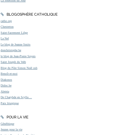
La Sélection du Jour
BLOGOSPHÈRE CATHOLIQUE
catho.org
Chesterton
Saint-Sacrement Liège
La Nef
Le blog de Jeanne Smits
donchristophe.be
le blog de Jean-Pierre Snyers
Saint Joseph du Web
Blog du Père Simon Noël osb
Benoît-et-moi
Diakonos
Didoc.be
Aleteia
De Charybde en Scylla ...
Paix liturgique
POUR LA VIE
Généthique
Jeunes pour la vie