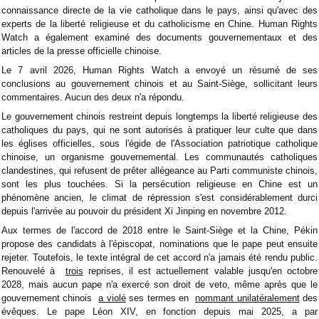
connaissance directe de la vie catholique dans le pays, ainsi qu'avec des
experts de la liberté religieuse et du catholicisme en Chine. Human Rights
Watch a également examiné des documents gouvernementaux et des
articles de la presse officielle chinoise.
Le 7 avril 2026, Human Rights Watch a envoyé un résumé de ses
conclusions au gouvernement chinois et au Saint-Siège, sollicitant leurs
commentaires. Aucun des deux n'a répondu.
Le gouvernement chinois restreint depuis longtemps la liberté religieuse des
catholiques du pays, qui ne sont autorisés à pratiquer leur culte que dans
les églises officielles, sous l'égide de l'Association patriotique catholique
chinoise, un organisme gouvernemental. Les communautés catholiques
clandestines, qui refusent de prêter allégeance au Parti communiste chinois,
sont les plus touchées. Si la persécution religieuse en Chine est un
phénomène ancien, le climat de répression s'est considérablement durci
depuis l'arrivée au pouvoir du président Xi Jinping en novembre 2012.
Aux termes de l'accord de 2018 entre le Saint-Siège et la Chine, Pékin
propose des candidats à l'épiscopat, nominations que le pape peut ensuite
rejeter. Toutefois, le texte intégral de cet accord n'a jamais été rendu public.
Renouvelé à
trois
reprises, il est actuellement valable jusqu'en octobre
2028, mais aucun pape n'a exercé son droit de veto, même après que le
gouvernement chinois
a violé
ses termes en
nommant unilatéralement
des
évêques. Le pape Léon XIV, en fonction depuis mai 2025, a par