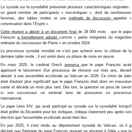
Le synode sur la synodalité présentait plusieurs caractéristiques originales :
un grand nombre de participants « non-évêques », dont de nombreuses
femmes, des tables rondes et une
méthode de discussion
appelée «
conversation dans l’Esprit ».
Cette réunion a abouti à un document final
de 28 000 mots
, que le pape
François
a formellement adopté
comme « partie intégrante du magistère
ordinaire du successeur de Pierre » en octobre 2024.
Le processus synodal mondial ne s’est pas achevé avec la clôture de la
dernière table ronde ; il est entré dans sa phase de mise en œuvre.
En mars 2025, le cardinal Grech
annonça
que le pape François avait
approuvé le lancement d'un processus de révision sur trois ans, devant
aboutir à une assemblée ecclésiale au Vatican en 2028. Ce choix de date
était d'autant plus significatif que le pape François était alors en mauvaise
santé et décéda un mois plus tard. Dès lors, la question se posa de savoir
si son successeur se sentirait tenu de poursuivre ce processus
international.
Le pape Léon XIV, qui avait participé au synode sur la synodalité lorsqu'il
était préfet du Dicastère pour les évêques, indiqua clairement peu après son
élection que l'assemblée ecclésiale aurait bien lieu.
En juin 2025, il s'est rendu au département synodal du Vatican, où il
a
déclaré
que l'héritage du pape François pouvait se résumer à l'idée « que la