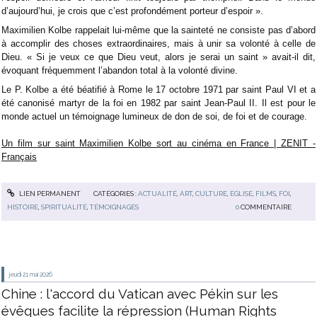
d’aujourd’hui, je crois que c’est profondément porteur d’espoir ».
Maximilien Kolbe rappelait lui-même que la sainteté ne consiste pas d’abord
à accomplir des choses extraordinaires, mais à unir sa volonté à celle de
Dieu. « Si je veux ce que Dieu veut, alors je serai un saint » avait-il dit,
évoquant fréquemment l’abandon total à la volonté divine.
Le P. Kolbe a été béatifié à Rome le 17 octobre 1971 par saint Paul VI et a
été canonisé martyr de la foi en 1982 par saint Jean-Paul II. Il est pour le
monde actuel un témoignage lumineux de don de soi, de foi et de courage.
Un film sur saint Maximilien Kolbe sort au cinéma en France | ZENIT -
Français
LIEN PERMANENT
CATÉGORIES :
ACTUALITÉ
,
ART
,
CULTURE
,
EGLISE
,
FILMS
,
FOI
,
HISTOIRE
,
SPIRITUALITÉ
,
TÉMOIGNAGES
0
COMMENTAIRE
jeudi 21
mai 2026
Chine : l'accord du Vatican avec Pékin sur les
évêques facilite la répression (Human Rights