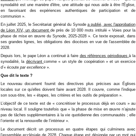
synodalité est une manière d'être, une attitude qui nous aide à être l'Église,
en favorisant des expériences authentiques de participation et de
communion ».
En juillet 2025, le Secrétariat général du Synode
a publié, avec l'approbation
de Léon XIV, un
document
de près de 10 000 mots
intitulé « Voies pour la
phase de mise en œuvre du Synode, 2025-2028 ». Ce texte exposait, dans
ses grandes lignes, les obligations des diocèses en vue de l'assemblée de
2028.
Depuis lors, le pape Léon a continué à faire
des références périodiques
à la
synodalité, la
décrivant
comme « un style de coopération » et un exercice
d’« écoute
par excellence
».
Que dit le texte ?
Le nouveau document fournit des directives plus précises aux Églises
locales sur ce qu'elles doivent faire avant 2028. Il couvre, comme l'indique
son sous-titre, les « étapes, les critères et les outils de préparation ».
L’objectif de ce texte est de « concrétiser le processus déjà en cours » au
niveau local. Il souligne toutefois que « la phase de mise en œuvre n’ajoute
pas de tâches supplémentaires à la vie quotidienne des communautés ; elle
l’oriente et la renouvelle de l’intérieur ».
Le document décrit un processus en quatre étapes qui culminera avec
l'assemblée ecclésiale de 2028. Chaque étape est désignée par un mot qui