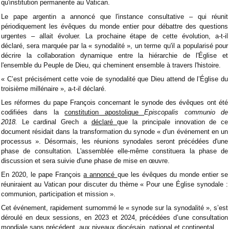
qu'institution permanente au Vatican.
Le pape argentin a annoncé que l'instance consultative – qui réunit
périodiquement les évêques du monde entier pour débattre des questions
urgentes – allait évoluer. La prochaine étape de cette évolution, a-t-il
déclaré, sera marquée par la « synodalité », un terme qu'il a popularisé pour
décrire la collaboration dynamique entre la hiérarchie de l'Église et
l'ensemble du Peuple de Dieu, qui cheminent ensemble à travers l'histoire.
« C’est précisément cette voie de synodalité que Dieu attend de l’Église du
troisième millénaire », a-t-il déclaré.
Les réformes du pape François concernant le synode des évêques ont été
codifiées dans la
constitution apostolique
Episcopalis communio de
2018.
Le cardinal Grech a
déclaré
que la principale innovation de ce
document résidait dans la transformation du synode « d'un événement en un
processus ». Désormais, les réunions synodales seront précédées d'une
phase de consultation. L'assemblée elle-même constituera la phase de
discussion et sera suivie d'une phase de mise en œuvre.
En 2020, le pape François
a annoncé
que les évêques du monde entier se
réuniraient au Vatican pour discuter du thème « Pour une Église synodale :
communion, participation et mission ».
Cet événement, rapidement surnommé le « synode sur la synodalité », s’est
déroulé en deux sessions, en 2023 et 2024, précédées d’une consultation
mondiale sans précédent, aux niveaux diocésain, national et continental.