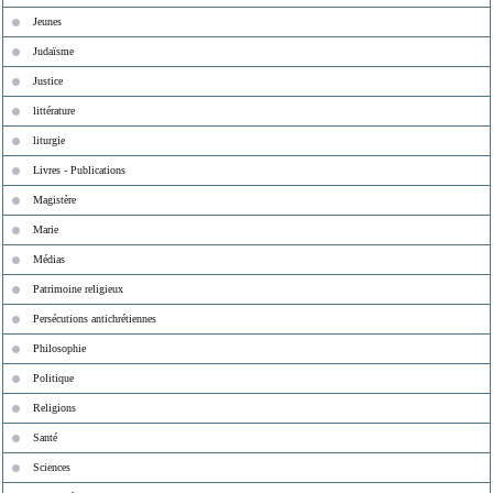
Jeunes
Judaïsme
Justice
littérature
liturgie
Livres - Publications
Magistère
Marie
Médias
Patrimoine religieux
Persécutions antichrétiennes
Philosophie
Politique
Religions
Santé
Sciences