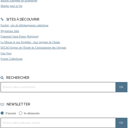
Institut Européen de Bioéthique
Marche pour la Vie
SITES À DÉCOUVRIR
Exultet, site de téléchargement catholique
Mysterium fidei
Fraternité Saint-Pierre (Belgique)
Le Messie et son Prophète - Aux origines de l'Islam
EEChO Enjeux de l'Etude du Christianisme des Origines
Una Voce
Forum Catholicum
RECHERCHER
NEWSLETTER
S'inscrire
Se désinscrire