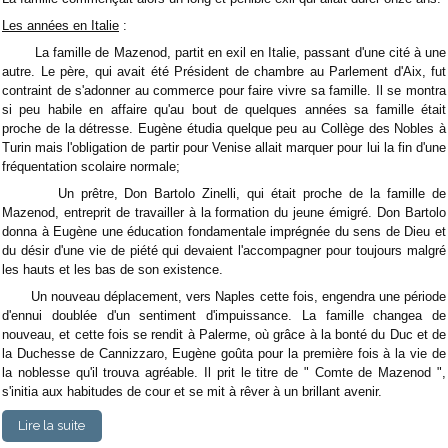
Les années en Italie
:
La famille de Mazenod, partit en exil en Italie, passant d'une cité à une
autre. Le père, qui avait été Président de chambre au Parlement d'Aix, fut
contraint de s'adonner au commerce pour faire vivre sa famille. Il se montra
si peu habile en affaire qu'au bout de quelques années sa famille était
proche de la détresse. Eugène étudia quelque peu au Collège des Nobles à
Turin mais l'obligation de partir pour Venise allait marquer pour lui la fin d'une
fréquentation scolaire normale;
Un prêtre, Don Bartolo Zinelli, qui était proche de la famille de
Mazenod, entreprit de travailler à la formation du jeune émigré. Don Bartolo
donna à Eugène une éducation fondamentale imprégnée du sens de Dieu et
du désir d'une vie de piété qui devaient l'accompagner pour toujours malgré
les hauts et les bas de son existence.
Un nouveau déplacement, vers Naples cette fois, engendra une période
d'ennui doublée d'un sentiment d'impuissance. La famille changea de
nouveau, et cette fois se rendit à Palerme, où grâce à la bonté du Duc et de
la Duchesse de Cannizzaro, Eugène goûta pour la première fois à la vie de
la noblesse qu'il trouva agréable. Il prit le titre de " Comte de Mazenod ",
s'initia aux habitudes de cour et se mit à rêver à un brillant avenir.
Lire la suite