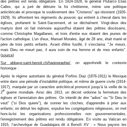
des prêtres est rendu obligatoire. En 1924-1928, le général Plutarco Elias
Calles, qui a juré de détruire la foi chrétienne, mène une politique
anticléricale et provoque le soulèvement des "Cristeros" qui résistent (1926-
1929). Ils affrontent les régiments du pouvoir, qui entrent à cheval dans les
églises, profanent le Saint-Sacrement, et se déchaînent. Vingt-deux des
martyrs dont on fait mémoire aujourd'hui étaient des prêtres diocésains,
comme Christophe Magallanes, et trois d'entre eux étaient des jeunes de
l'action catholique. L'un d'eux, Manuel Morales, âgé de 28 ans, était marié et
père de trois petits enfants. Avant d'être fusillé, il s'exclama: "Je meurs,
mais Dieu ne meurt pas, il aura soin de ma femme et de mes enfants".
(
source
)
Sur abbaye-saint-benoit.ch/hagiographie/
, on approfondit le contexte
historique :
Après le régime autoritaire du général Porfirio Diaz (1876-1911) le Mexique
entre dans une période d’instabilité politique, et même de guerre civile (1914-
1917), marquée par un caractère anticlérical prononcé jusqu’à la veille de la
e
2
guerre mondiale. Ainsi dès 1913, un décret ordonne la fermeture des
églises et l'arrestation des prêtres. On interdit de dire "adios" ou "Si Dieu le
veut" ("si Dios quiere"), de sonner les cloches, d'apprendre à prier aux
enfants; on détruit les églises, expulse les congrégations religieuses, on met
hors-la-loi les organisations professionnelles non gouvernementales,
l'enregistrement des prêtres est rendu obligatoire. En visite au Vatican en
1915, l’archevêque de Guadalajara dit à Benoît XV : « Nous payons les