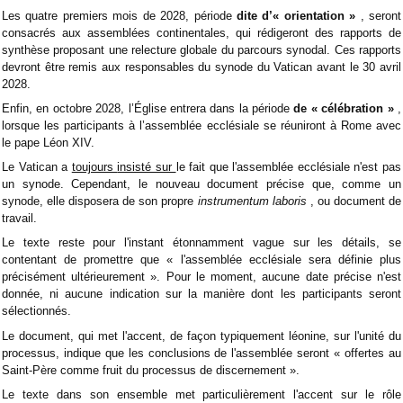
Les quatre premiers mois de 2028, période
dite d’« orientation »
, seront
consacrés aux assemblées continentales, qui rédigeront des rapports de
synthèse proposant une relecture globale du parcours synodal. Ces rapports
devront être remis aux responsables du synode du Vatican avant le 30 avril
2028.
Enfin, en octobre 2028, l’Église entrera dans la période
de « célébration »
,
lorsque les participants à l’assemblée ecclésiale se réuniront à Rome avec
le pape Léon XIV.
Le Vatican a
toujours
insisté sur
le fait que l'assemblée ecclésiale n'est pas
un synode. Cependant, le nouveau document précise que, comme un
synode, elle disposera de son propre
instrumentum laboris
, ou document de
travail.
Le texte reste pour l'instant étonnamment vague sur les détails, se
contentant de promettre que « l'assemblée ecclésiale sera définie plus
précisément ultérieurement ». Pour le moment, aucune date précise n'est
donnée, ni aucune indication sur la manière dont les participants seront
sélectionnés.
Le document, qui met l'accent, de façon typiquement léonine, sur l'unité du
processus, indique que les conclusions de l'assemblée seront « offertes au
Saint-Père comme fruit du processus de discernement ».
Le texte dans son ensemble met particulièrement l'accent sur le rôle