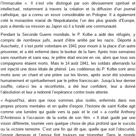
l’Immaculée ». Il s’est vite distingué par son dévouement spirituel et
intellectuel, notamment à travers la création et la diffusion d’un journal
catholique, qui a connu un essor considérable en Pologne. Il a également
créé le monastère marial de Niepokalanów, l’un des plus grands d’Europe,
puis a étendu sa mission au Japon où il a fondé une communauté.
Pendant la Seconde Guerre mondiale, le P. Kolbe a aidé des réfugiés, y
compris de nombreux juifs, avant d’être arrêté par les nazis. Déporté à
Auschwitz, il s’est porté volontaire en 1941 pour mourir à la place d’un autre
prisonnier, et a été enfermé dans le bunker de la faim. Après trois semaines
sans nourriture et sans eau, le prêtre était encore en vie, alors que tous ses
compagnons étaient morts. Mais le 14 août 1941, les soldats allemands lui
ont injecté une dose létale de phénol. Les codétenus du P. Kolbe sont ainsi
morts avec un chant et une prière sur les lèvres, après avoir été soutenus
humainement et spirituellement par le prêtre franciscain. Jusqu’à leur dernier
souffle, celui-ci les a réconfortés, a été leur confident, leur a donné
l’absolution et leur a redonné l’espérance contre toute attente.
« Aujourd’hui, alors que nous sommes plus isolés, enfermés dans nos
propres prisons mentales et en quête d’espoir, l’histoire de saint Kolbe agit
comme une lumière qui guide vers la paix et le ciel » a confié Anthony
D’Ambrosio à l’occasion de la sortie de son film. « Il était guidé par une
vision différente, tournée vers quelque chose de plus profond que le succès
ou la victoire terrestre. C’est une fin qui dit que, quelle que soit l’obscurité,
l’espoir demeure et l’amour finit toujours par triompher. Dans le monde