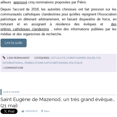
ailleurs
approuvé
cinq nominations proposées par Pékin.
Depuis l'accord de 2018, les autorités chinoises ont fait pression sur les
communautés catholiques clandestines pour qu'elles rejoignent l'Association
patriotique en détenant arbitrairement, en faisant disparaître de force, en
torturant et en assignant à résidence des évêques et
des
prêtres
catholiques clandestins
, selon des informations publiées par les
médias et des organismes de recherche.
Lire la suite
LIEN PERMANENT
CATÉGORIES :
ACTUALITÉ
,
CHRISTIANISME
,
EGLISE
,
FOI
,
INTERNATIONAL
,
PERSÉCUTIONS ANTICHRÉTIENNES
,
POLITIQUE
0
COMMENTAIRE
jeudi 21
mai 2026
Saint Eugène de Mazenod, un très grand évêque...
(21 mai)
IMPRIMER
Share