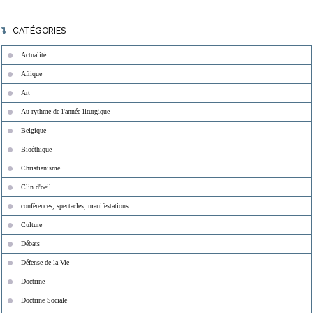
CATÉGORIES
Actualité
Afrique
Art
Au rythme de l'année liturgique
Belgique
Bioéthique
Christianisme
Clin d'oeil
conférences, spectacles, manifestations
Culture
Débats
Défense de la Vie
Doctrine
Doctrine Sociale