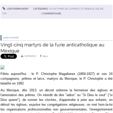
LIEN PERMANENT
CATÉGORIES :
AU RYTHME DE L'ANNÉE LITURGIQUE
,
EGLISE
,
FOI
0
COMMENTAIRE
jeudi 21
mai 2026
Vingt-cinq martyrs de la furie anticatholique au
Mexique
IMPRIMER
Share
Fêtés aujourd'hui : le P. Christophe Magallanes (1869-1927) et ses 24
compagnons, prêtres et laïcs, martyrs du Mexique; le P. Christophe a été
béatifié en 1992.
Au Mexique, dès 1913, un décret ordonne la fermeture des églises et
l'arrestation des prêtres. On interdit de dire "adios" ou "Si Dieu le veut" ("si
Dios quiere"), de sonner les cloches, d'apprendre à prier aux enfants; on
détruit les églises, expulse les congrégations religieuses, on met hors-la-loi
les organisations professionnelles non gouvernementales, l'enregistrement