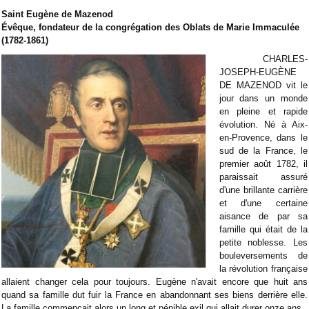
Saint Eugène de Mazenod
Évêque, fondateur de la congrégation des Oblats de Marie Immaculée
(1782-1861)
CHARLES-
JOSEPH-EUGÈNE
DE MAZENOD vit le
jour dans un monde
en pleine et rapide
évolution. Né à Aix-
en-Provence, dans le
sud de la France, le
premier août 1782, il
paraissait assuré
d'une brillante carrière
et d'une certaine
aisance de par sa
famille qui était de la
petite noblesse. Les
bouleversements de
la révolution française
allaient changer cela pour toujours. Eugène n'avait encore que huit ans
quand sa famille dut fuir la France en abandonnant ses biens derrière elle.
La famille commençait alors un long et pénible exil qui allait durer onze ans.