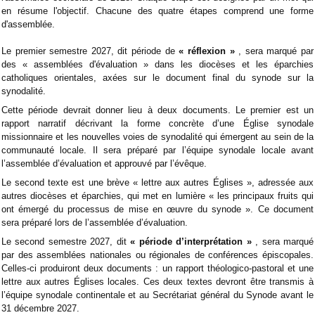
en résume l'objectif. Chacune des quatre étapes comprend une forme
d'assemblée.
Le premier semestre 2027, dit période de
« réflexion »
, sera marqué par
des « assemblées d'évaluation » dans les diocèses et les éparchies
catholiques orientales, axées sur le document final du synode sur la
synodalité.
Cette période devrait donner lieu à deux documents. Le premier est un
rapport narratif décrivant la forme concrète d’une Église synodale
missionnaire et les nouvelles voies de synodalité qui émergent au sein de la
communauté locale. Il sera préparé par l’équipe synodale locale avant
l’assemblée d’évaluation et approuvé par l’évêque.
Le second texte est une brève « lettre aux autres Églises », adressée aux
autres diocèses et éparchies, qui met en lumière « les principaux fruits qui
ont émergé du processus de mise en œuvre du synode ». Ce document
sera préparé lors de l’assemblée d’évaluation.
Le second semestre 2027, dit
« période d’interprétation »
, sera marqué
par des assemblées nationales ou régionales de conférences épiscopales.
Celles-ci produiront deux documents : un rapport théologico-pastoral et une
lettre aux autres Églises locales. Ces deux textes devront être transmis à
l’équipe synodale continentale et au Secrétariat général du Synode avant le
31 décembre 2027.