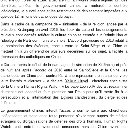
officielle contrôlée par l'État, a déclaré Human Rights Watch aujourd'hui. Ces
dernières années, le gouvernement chinois a renforcé le contrôle
idéologique, la surveillance et les restrictions de déplacement imposées aux
quelque 12 millions de catholiques du pays.
Dans le cadre de la campagne de « sinisation » de la religion lancée par le
président Xi Jinping en avril 2016, les lieux de culte et les enseignements
religieux sont censés refléter la culture chinoise centrée sur l'ethnie Han et
l'idéologie du Parti communiste chinois. L'accord provisoire de 2018 relatif à
la nomination des évêques, conclu entre le Saint-Siège et la Chine et
mettant fin à un différend de plusieurs décennies sur ce sujet, a facilité la
répression des catholiques en Chine.
« Dix ans après le début de la campagne de sinisation de Xi Jinping et près
de huit ans après l’accord de 2018 entre le Saint-Siège et la Chine, les
catholiques en Chine sont confrontés à une répression croissante qui viole
leurs libertés religieuses », a déclaré
Yalkun Uluyol
, chercheur spécialiste
de la Chine à Human Rights Watch. « Le pape Léon XIV devrait réexaminer
d’urgence cet accord et faire pression sur Pékin pour qu’il mette fin à la
persécution et à l’intimidation des Églises clandestines, du clergé et des
fidèles. »
Le gouvernement chinois interdit l'accès à son territoire aux chercheurs
indépendants et sanctionne toute personne s'exprimant auprès de médias
étrangers ou d'organisations de défense des droits humains. Human Rights
Watch s'est entretenu avec neuf personnes hors de Chine ayant une