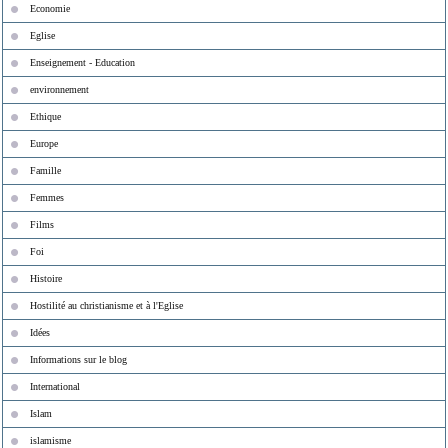
Economie
Eglise
Enseignement - Education
environnement
Ethique
Europe
Famille
Femmes
Films
Foi
Histoire
Hostilité au christianisme et à l'Eglise
Idées
Informations sur le blog
International
Islam
islamisme