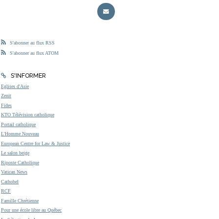
S'abonner au flux RSS
S'abonner au flux ATOM
S'INFORMER
Eglises d'Asie
Zenit
Fides
KTO Télévision catholique
Portail catholique
L'Homme Nouveau
European Centre for Law & Justice
Le salon beige
Riposte Catholique
Vatican News
Cathobel
RCF
Famille Chrétienne
Pour une école libre au Québec